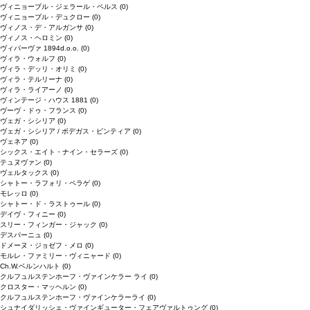
ヴィニョーブル・ジェラール・ペルス
(0)
ヴィニョーブル・デュクロー
(0)
ヴィノス・デ・アルガンサ
(0)
ヴィノス・ヘロミン
(0)
ヴィパーヴァ 1894d.o.o.
(0)
ヴィラ・ウォルフ
(0)
ヴィラ・デッリ・オリミ
(0)
ヴィラ・テルリーナ
(0)
ヴィラ・ライアーノ
(0)
ヴィンテージ・ハウス 1881
(0)
ヴーヴ・ドゥ・フランス
(0)
ヴェガ・シシリア
(0)
ヴェガ・シシリア / ボデガス・ピンティア
(0)
ヴェネア
(0)
シックス・エイト・ナイン・セラーズ
(0)
テュヌヴァン
(0)
ヴェルタックス
(0)
シャトー・ラフォリ・ペラゲ
(0)
モレッロ
(0)
シャトー・ド・ラストゥール
(0)
デイヴ・フィニー
(0)
スリー・フィンガー・ジャック
(0)
デスパーニュ
(0)
ドメーヌ・ジョゼフ・メロ
(0)
モルレ・ファミリー・ヴィニャード
(0)
Ch.W.ベルンハルト
(0)
クルフュルステンホーフ・ヴァインケラー ライ
(0)
クロスター・マッヘルン
(0)
クルフュルステンホーフ・ヴァインケラーライ
(0)
シュナイダリッシェ・ヴァインギューター・フェアヴァルトゥング
(0)