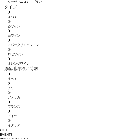
ソーヴィニヨン・ブラン
タイプ
すべて
赤ワイン
白ワイン
スパークリングワイン
ロゼワイン
オレンジワイン
原産地呼称／等級
すべて
チリ
アメリカ
フランス
ドイツ
イタリア
GIFT
EVENTS