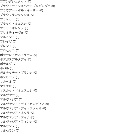
プフングシュタット
(0)
ブラウアー・シュペートブルグンダー
(0)
ブラウアー・ポルトギーザー
(0)
ブラウフランキッシュ
(0)
ブラケット
(0)
ブラック・ミュスカ
(0)
ブラッドオレンジ
(0)
プリミティーヴォ
(0)
フルミント
(0)
フレイザ
(0)
ブレンド
(0)
プロセッコ
(0)
ポデーレ・カストラーニ
(0)
ボデガスアルタディ
(0)
ボナルダ
(0)
ボバル
(0)
ガルナッチャ・ブランカ
(0)
ボンビーノ
(0)
マカベオ
(0)
マズエロ
(0)
マスカット（ミュスカ）
(0)
マルヴァー
(0)
マルヴァジア
(0)
マルヴァジア・ディ・カンディア
(0)
マルヴァジア・ディ・ラツィオ
(0)
マルヴァジア・ネッラ
(0)
マルヴァジア・フィナ
(0)
マルヴァジア・フィンカ
(0)
マルサンヌ
(0)
マルセラン
(0)