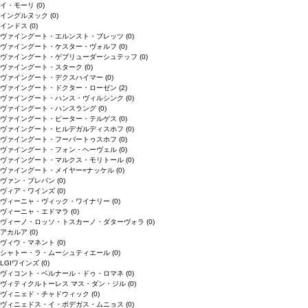
イ・モーリ
(0)
イングルヌック
(0)
インドス
(0)
ヴァイングート・エルンスト・ブレッツ
(0)
ヴァイングート・ケスター・ヴォルフ
(0)
ヴァイングート・ゲブリューダーシュテッフ
(0)
ヴァイングート・スターク
(0)
ヴァイングート・デクスハイマー
(0)
ヴァイングート・ドクター・ローゼン
(2)
ヴァイングート・ハンス・ヴィルシンク
(0)
ヴァイングート・ハンスラング
(0)
ヴァイングート・ピーター・テルゲス
(0)
ヴァイングート・ヒルデガルディスホフ
(0)
ヴァイングート・フーバートゥスホフ
(0)
ヴァイングート・フォン・ヘーヴェル
(0)
ヴァイングート・マルクス・モリトール
(0)
ヴァイングート・メイヤー=ナッケル
(0)
ヴァン・ブレバン
(0)
ヴィア・ワインズ
(0)
ヴィーニャ・ヴィック・ワイナリー
(0)
ヴィーニャ・エドマラ
(0)
ヴィーノ・ロッソ・トスカーノ・ダターヴォラ
(0)
アカルア
(0)
ヴィウ・マネント
(0)
シャトー・ラ・ムーシュティエール
(0)
LGIワインズ
(0)
ヴィコント・ベルナール・ドゥ・ロマネ
(0)
ヴィティクルトーレス マス・ダン・ジル
(0)
ヴィニェド・チャドウィック
(0)
ヴィニェドス・イ・ボデガス・ムニョス
(0)