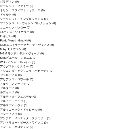
パラディン
(0)
ローレンツ・ファイヴ
(0)
オリン・スウィフト・セラーズ
(0)
ドゥルト
(0)
シークレット・インダルジェンス
(0)
フランソワ・L・ヴィトン コレクション
(0)
コニャック・レロー
(0)
14ハンズ・ワイナリー
(0)
E.ギガル
(0)
Ferd. Pieroth GmbH
(0)
GLMエストラーテヒヤ・デ・ヴィノス
(0)
M by モナヴァン
(0)
MGM モンド・デル・ヴィーノ
(0)
SASピエール・シェニエ
(0)
WGテゥンガースハイム
(0)
アウグスト・ケスラー
(0)
アジエンダ・アグリコラ・パセッティ
(0)
アラルディカ
(0)
アリアンス・ロワール
(0)
アルタ・アレーリャ
(0)
アルタディ
(0)
ルフィーノ
(0)
アルティガ・フュステル
(0)
アルノー・バイヨ
(0)
アルマヴィーヴァ
(0)
アルマニャック・ドゥロール
(0)
アンティノリ
(0)
アンテロ・メンチェタ・ファミリー
(0)
アンドリュー・ピース・ワインズ
(0)
アンドレ・ボロディン
(0)