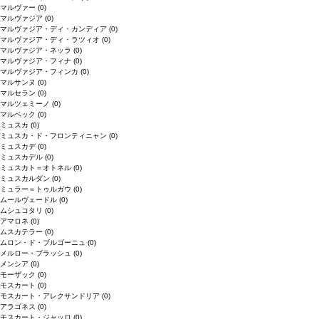
マルヴァー
(0)
マルヴァジア
(0)
マルヴァジア・ディ・カンディア
(0)
マルヴァジア・ディ・ラツィオ
(0)
マルヴァジア・ネッラ
(0)
マルヴァジア・フィナ
(0)
マルヴァジア・フィンカ
(0)
マルサンヌ
(0)
マルセラン
(0)
マルツェミーノ
(0)
マルベック
(0)
ミュスカ
(0)
ミュスカ・ド・フロンティニャン
(0)
ミュスカデ
(0)
ミュスカデル
(0)
ミュスカト＝オトネル
(0)
ミュスカルダン
(0)
ミュラー＝トゥルガウ
(0)
ムールヴェードル
(0)
ムシュコタリ
(0)
アマロネ
(0)
ムスカテラー
(0)
ムロン・ド・ブルゴーニュ
(0)
メルロー・ブラッシュ
(0)
メンシア
(0)
モーザック
(0)
モスカート
(0)
モスカート・アレクサンドリア
(0)
アラゴネス
(0)
モスカート・ジャッロ
(0)