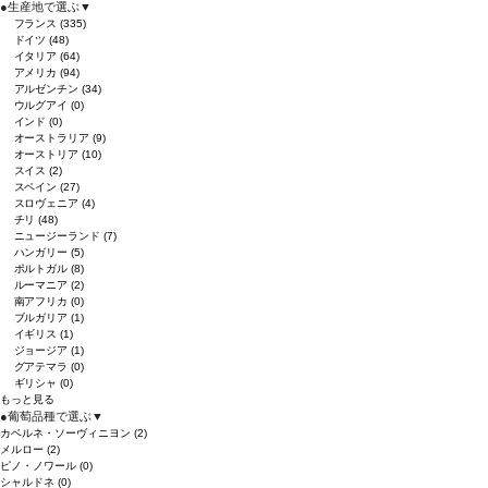
●
生産地で選ぶ
▼
フランス
(335)
ドイツ
(48)
イタリア
(64)
アメリカ
(94)
アルゼンチン
(34)
ウルグアイ
(0)
インド
(0)
オーストラリア
(9)
オーストリア
(10)
スイス
(2)
スペイン
(27)
スロヴェニア
(4)
チリ
(48)
ニュージーランド
(7)
ハンガリー
(5)
ポルトガル
(8)
ルーマニア
(2)
南アフリカ
(0)
ブルガリア
(1)
イギリス
(1)
ジョージア
(1)
グアテマラ
(0)
ギリシャ
(0)
もっと見る
●
葡萄品種で選ぶ
▼
カベルネ・ソーヴィニヨン
(2)
メルロー
(2)
ピノ・ノワール
(0)
シャルドネ
(0)