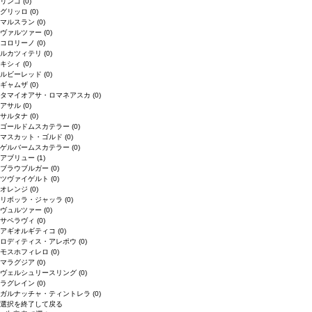
リンゴ
(0)
グリッロ
(0)
マルスラン
(0)
ヴァルツァー
(0)
コロリーノ
(0)
ルカツィテリ
(0)
キシィ
(0)
ルビーレッド
(0)
ギャムザ
(0)
タマイオアサ・ロマネアスカ
(0)
アサル
(0)
サルタナ
(0)
ゴールドムスカテラー
(0)
マスカット・ゴルド
(0)
ゲルバームスカテラー
(0)
アブリュー
(1)
ブラウブルガー
(0)
ツヴァイゲルト
(0)
オレンジ
(0)
リボッラ・ジャッラ
(0)
ヴュルツァー
(0)
サペラヴィ
(0)
アギオルギティコ
(0)
ロディティス・アレポウ
(0)
モスホフィレロ
(0)
マラグジア
(0)
ヴェルシュリースリング
(0)
ラグレイン
(0)
ガルナッチャ・ティントレラ
(0)
選択を終了して戻る