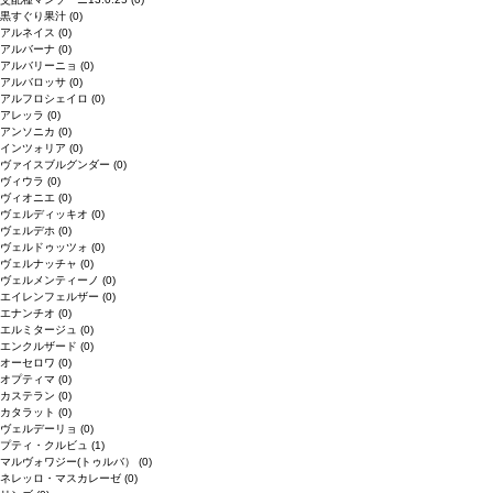
黒すぐり果汁
(0)
アルネイス
(0)
アルバーナ
(0)
アルバリーニョ
(0)
アルバロッサ
(0)
アルフロシェイロ
(0)
アレッラ
(0)
アンソニカ
(0)
インツォリア
(0)
ヴァイスブルグンダー
(0)
ヴィウラ
(0)
ヴィオニエ
(0)
ヴェルディッキオ
(0)
ヴェルデホ
(0)
ヴェルドゥッツォ
(0)
ヴェルナッチャ
(0)
ヴェルメンティーノ
(0)
エイレンフェルザー
(0)
エナンチオ
(0)
エルミタージュ
(0)
エンクルザード
(0)
オーセロワ
(0)
オプティマ
(0)
カステラン
(0)
カタラット
(0)
ヴェルデーリョ
(0)
プティ・クルビュ
(1)
マルヴォワジー(トゥルバ）
(0)
ネレッロ・マスカレーゼ
(0)