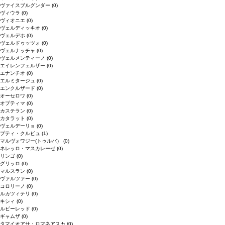
ヴァイスブルグンダー
(0)
ヴィウラ
(0)
ヴィオニエ
(0)
ヴェルディッキオ
(0)
ヴェルデホ
(0)
ヴェルドゥッツォ
(0)
ヴェルナッチャ
(0)
ヴェルメンティーノ
(0)
エイレンフェルザー
(0)
エナンチオ
(0)
エルミタージュ
(0)
エンクルザード
(0)
オーセロワ
(0)
オプティマ
(0)
カステラン
(0)
カタラット
(0)
ヴェルデーリョ
(0)
プティ・クルビュ
(1)
マルヴォワジー(トゥルバ）
(0)
ネレッロ・マスカレーゼ
(0)
リンゴ
(0)
グリッロ
(0)
マルスラン
(0)
ヴァルツァー
(0)
コロリーノ
(0)
ルカツィテリ
(0)
キシィ
(0)
ルビーレッド
(0)
ギャムザ
(0)
タマイオアサ・ロマネアスカ
(0)