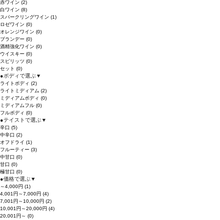
赤ワイン
(2)
白ワイン
(8)
スパークリングワイン
(1)
ロゼワイン
(0)
オレンジワイン
(0)
ブランデー
(0)
酒精強化ワイン
(0)
ウイスキー
(0)
スピリッツ
(0)
セット
(0)
●
ボディで選ぶ
▼
ライトボディ
(2)
ライトミディアム
(2)
ミディアムボディ
(0)
ミディアムフル
(0)
フルボディ
(0)
●
テイストで選ぶ
▼
辛口
(5)
中辛口
(2)
オフドライ
(1)
フルーティー
(3)
中甘口
(0)
甘口
(0)
極甘口
(0)
●
価格で選ぶ
▼
～4,000円
(1)
4,001円～7,000円
(4)
7,001円～10,000円
(2)
10,001円～20,000円
(4)
20,001円～
(0)