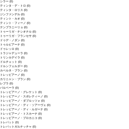
シラー
(0)
ティンタ・デ・トロ
(0)
ティンタ・ロリス
(0)
ジンファンデル
(0)
ティント・カオ
(0)
ティント・フィーノ
(0)
テンプラニーリョ
(0)
トゥーリガ・ナシオナル
(0)
トゥーリガ・フランセサ
(0)
ドゥデ・ノダン
(0)
トゥルビアーナ
(0)
ドゥレッロ
(0)
トラジャデューラ
(0)
トリンカデイラ
(0)
ドルチェット
(0)
ドルンフェルダー
(0)
カベルネ・ブラン
(0)
トレッビアーノ
(0)
カリニャン・ブラン
(0)
レブラ
(0)
バルベーラ
(0)
トレッビアーノ・グレケット
(0)
トレッビアーノ・スポレティーノ
(0)
トレッビアーノ・ダブルッツォ
(0)
トレッビアーノ・ディ・ソアーヴェ
(0)
トレッビアーノ・ディ・ルガーナ
(0)
トレッビアーノ・トスカーナ
(0)
トレッビアーノ・プロカニコ
(0)
トレパット
(0)
トレパットガルナッチャ
(0)