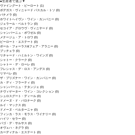
●
生産者で選ぶ
▼
ヴァイングート・ピーロート
(1)
ボデガス・ヴィニャード パスカル・トソ
(0)
パナメラ
(0)
ホワイトへイヴン・ワイン・カンパニー
(0)
ジェラール・ベルトラン
(0)
セコイア・グロウヴ・ヴィニヤード
(0)
シャンパーニュ・ボワゼル
(0)
メナージュ・ア・トロワ
(0)
ピーロート・エステート
(0)
ボール・フォーラス&フェア・アラニー
(0)
ブッチェラ
(0)
リチャード・ハミルトン・ワインズ
(0)
シャトー・クラーク
(0)
シャトー・デ・ローレ
(0)
フレシャス・デ・ロス・アンデス
(0)
リマペレ
(0)
ザ・プリズナー・ワイン・カンパニー
(0)
カ・ディ・フラーティ
(0)
シャンパーニュ・テタンジェ
(0)
ナヴィゲーター・ワイン・コレクション
(0)
シュロスグート・ディール
(0)
ドメーヌ・ド・バロナーク
(0)
ルイ・マックス
(0)
ドメーヌ・ベルターニャ
(0)
フィンカ・ラス・モラス・ワイナリー
(0)
ハイツ・セラー
(0)
パゴ・デ・サルサス
(0)
オヴェハ・ネグラ
(0)
カーディナル・エステート
(0)