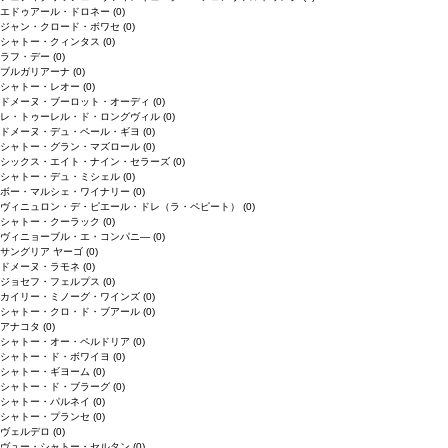
エドゥアール・ドロネー
(0)
ジャン・クロード・ボワセ
(0)
シャトー・クィンタス
(0)
ラフ・デー
(0)
ブルガリアーナ
(0)
シャトー・レオー
(0)
ドメーヌ・ブーロット・オーディ
(0)
レ・トゥーレル・ド・ロングヴィル
(0)
ドメーヌ・デュ・ペール・ギヨ
(0)
シャトー・グラン・マズロール
(0)
シックス・エイト・ナイン・セラーズ
(0)
シャトー・デュ・ミシェル
(0)
ボー・マルシェ・ワイナリー
(0)
ヴィニュロン・デ・ピエール・ドレ（ラ・ペピート）
(0)
シャトー・クーラック
(0)
ヴィニョーブル・エ・コンパニ―
(0)
サングリア ヤーゴ
(0)
ドメーヌ・ラモネ
(0)
ジョセフ・フェルプス
(0)
カイリー・ミノーグ・ワインズ
(0)
シャトー・クロ・ド・ブアール
(0)
アナコタ
(0)
シャトー・オー・ペルドリア
(0)
シャトー・ド・ボワイヨ
(0)
シャトー・ギヨーム
(0)
シャトー・ド・ブラーグ
(0)
シャトー・パルネイ
(0)
シャトー・プランセ
(0)
ヴェルデロ
(0)
ヴュー・シャトー・セルタン
(0)