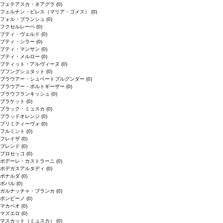
フェテアスカ・ネアグラ
(0)
フェルナン・ピレス（マリア・ゴメス）
(0)
フォル・ブランシュ
(0)
フクセルレーベ
(0)
プティ・ヴェルド
(0)
プティ・シラー
(0)
プティ・マンサン
(0)
プティ・メルロー
(0)
プティット・アルヴィーヌ
(0)
プフングシュタット
(0)
ブラウアー・シュペートブルグンダー
(0)
ブラウアー・ポルトギーザー
(0)
ブラウフランキッシュ
(0)
ブラケット
(0)
ブラック・ミュスカ
(0)
ブラッドオレンジ
(0)
プリミティーヴォ
(0)
フルミント
(0)
フレイザ
(0)
ブレンド
(0)
プロセッコ
(0)
ポデーレ・カストラーニ
(0)
ボデガスアルタディ
(0)
ボナルダ
(0)
ボバル
(0)
ガルナッチャ・ブランカ
(0)
ボンビーノ
(0)
マカベオ
(0)
マズエロ
(0)
マスカット（ミュスカ）
(0)