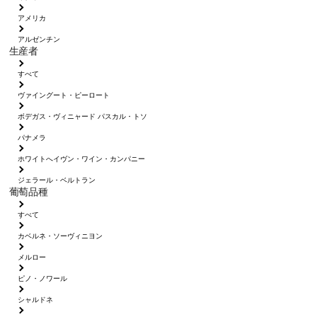
アメリカ
アルゼンチン
生産者
すべて
ヴァイングート・ピーロート
ボデガス・ヴィニャード パスカル・トソ
パナメラ
ホワイトへイヴン・ワイン・カンパニー
ジェラール・ベルトラン
葡萄品種
すべて
カベルネ・ソーヴィニヨン
メルロー
ピノ・ノワール
シャルドネ