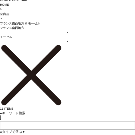
WORLD WINE BAR
HOME
>
全商品
>
フランス南西地方
&
モーゼル
フランス南西地方
×
モーゼル
×
11
ITEMS
●
キーワード検索
●
タイプで選ぶ
▼