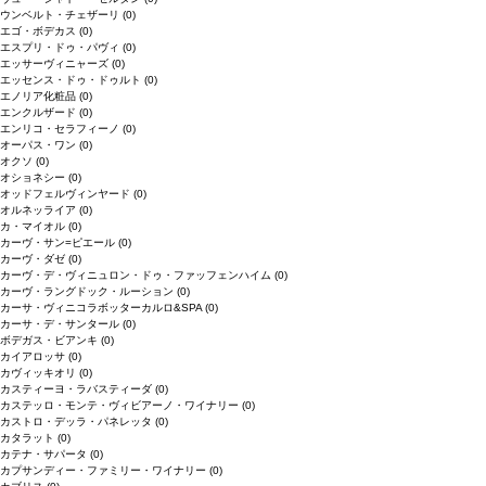
ウンベルト・チェザーリ
(0)
エゴ・ボデカス
(0)
エスプリ・ドゥ・パヴィ
(0)
エッサーヴィニャーズ
(0)
エッセンス・ドゥ・ドゥルト
(0)
エノリア化粧品
(0)
エンクルザード
(0)
エンリコ・セラフィーノ
(0)
オーパス・ワン
(0)
オクソ
(0)
オショネシー
(0)
オッドフェルヴィンヤード
(0)
オルネッライア
(0)
カ・マイオル
(0)
カーヴ・サン=ピエール
(0)
カーヴ・ダゼ
(0)
カーヴ・デ・ヴィニュロン・ドゥ・ファッフェンハイム
(0)
カーヴ・ラングドック・ルーション
(0)
カーサ・ヴィニコラボッターカルロ&SPA
(0)
カーサ・デ・サンタール
(0)
ボデガス・ビアンキ
(0)
カイアロッサ
(0)
カヴィッキオリ
(0)
カスティーヨ・ラバスティーダ
(0)
カステッロ・モンテ・ヴィビアーノ・ワイナリー
(0)
カストロ・デッラ・パネレッタ
(0)
カタラット
(0)
カテナ・サパータ
(0)
カプサンディー・ファミリー・ワイナリー
(0)