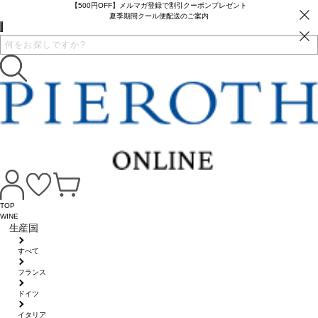
【500円OFF】メルマガ登録で割引クーポンプレゼント
夏季期間クール便配送のご案内
TOP
WINE
生産国
すべて
フランス
ドイツ
イタリア