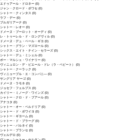
エドゥアール・ドロネー
(0)
ジャン・クロード・ボワセ
(0)
シャトー・クィンタス
(0)
ラフ・デー
(0)
ブルガリアーナ
(0)
シャトー・レオー
(0)
ドメーヌ・ブーロット・オーディ
(0)
レ・トゥーレル・ド・ロングヴィル
(0)
ドメーヌ・デュ・ペール・ギヨ
(0)
シャトー・グラン・マズロール
(0)
シックス・エイト・ナイン・セラーズ
(0)
シャトー・デュ・ミシェル
(0)
ボー・マルシェ・ワイナリー
(0)
ヴィニュロン・デ・ピエール・ドレ（ラ・ペピート）
(0)
シャトー・クーラック
(0)
ヴィニョーブル・エ・コンパニ―
(0)
サングリア ヤーゴ
(0)
ドメーヌ・ラモネ
(0)
ジョセフ・フェルプス
(0)
カイリー・ミノーグ・ワインズ
(0)
シャトー・クロ・ド・ブアール
(0)
アナコタ
(0)
シャトー・オー・ペルドリア
(0)
シャトー・ド・ボワイヨ
(0)
シャトー・ギヨーム
(0)
シャトー・ド・ブラーグ
(0)
シャトー・パルネイ
(0)
シャトー・プランセ
(0)
ヴェルデロ
(0)
ヴュー・シャトー・セルタン
(0)