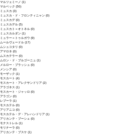
マルツェミーノ
(1)
マルベック
(50)
ミュスカ
(3)
ミュスカ・ド・フロンティニャン
(0)
ミュスカデ
(0)
ミュスカデル
(5)
ミュスカト＝オトネル
(0)
ミュスカルダン
(1)
ミュラー＝トゥルガウ
(9)
ムールヴェードル
(17)
ムシュコタリ
(0)
アマロネ
(0)
ムスカテラー
(0)
ムロン・ド・ブルゴーニュ
(1)
メルロー・ブラッシュ
(0)
メンシア
(0)
モーザック
(1)
モスカート
(4)
モスカート・アレクサンドリア
(2)
アラゴネス
(1)
モスカート・ジャッロ
(0)
アラゴン
(0)
レブーラ
(1)
モスカテル
(0)
アリアニコ
(0)
モスカテル・デ・アレハンドリア
(1)
アリカンテ・ブーシェ
(0)
モナストレル
(1)
モリナーラ
(0)
アリカンテ・ブスケ
(1)