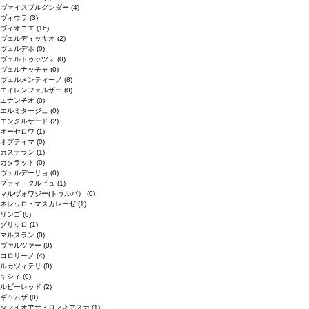
ヴァイスブルグンダー
(4)
ヴィウラ
(3)
ヴィオニエ
(16)
ヴェルディッキオ
(2)
ヴェルデホ
(0)
ヴェルドゥッツォ
(0)
ヴェルナッチャ
(0)
ヴェルメンティーノ
(8)
エイレンフェルザー
(0)
エナンチオ
(0)
エルミタージュ
(0)
エンクルザード
(2)
オーセロワ
(1)
オプティマ
(0)
カステラン
(1)
カタラット
(0)
ヴェルデーリョ
(0)
プティ・クルビュ
(1)
マルヴォワジー(トゥルバ）
(0)
ネレッロ・マスカレーゼ
(1)
リンゴ
(0)
グリッロ
(1)
マルスラン
(0)
ヴァルツァー
(0)
コロリーノ
(4)
ルカツィテリ
(0)
キシィ
(0)
ルビーレッド
(2)
ギャムザ
(0)
タマイオアサ・ロマネアスカ
(1)