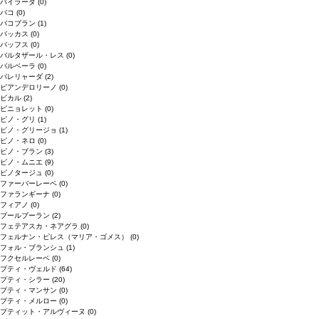
バイラーダ
(0)
バコ
(0)
バコブラン
(1)
バッカス
(0)
バッフス
(0)
バルタザール・レス
(0)
バルベーラ
(0)
パレリャーダ
(2)
ピアンデロリーノ
(0)
ビカル
(2)
ピニョレット
(0)
ピノ・グリ
(1)
ピノ・グリージョ
(1)
ピノ・ネロ
(0)
ピノ・ブラン
(3)
ピノ・ムニエ
(9)
ピノタージュ
(0)
ファーバーレーベ
(0)
ファランギーナ
(0)
フィアノ
(0)
ブールブーラン
(2)
フェテアスカ・ネアグラ
(0)
フェルナン・ピレス（マリア・ゴメス）
(0)
フォル・ブランシュ
(1)
フクセルレーベ
(0)
プティ・ヴェルド
(64)
プティ・シラー
(20)
プティ・マンサン
(0)
プティ・メルロー
(0)
プティット・アルヴィーヌ
(0)