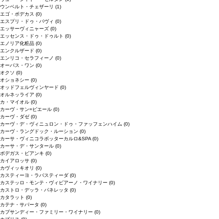
ウンベルト・チェザーリ
(1)
エゴ・ボデカス
(0)
エスプリ・ドゥ・パヴィ
(0)
エッサーヴィニャーズ
(0)
エッセンス・ドゥ・ドゥルト
(0)
エノリア化粧品
(0)
エンクルザード
(0)
エンリコ・セラフィーノ
(0)
オーパス・ワン
(0)
オクソ
(0)
オショネシー
(0)
オッドフェルヴィンヤード
(0)
オルネッライア
(0)
カ・マイオル
(0)
カーヴ・サン=ピエール
(0)
カーヴ・ダゼ
(0)
カーヴ・デ・ヴィニュロン・ドゥ・ファッフェンハイム
(0)
カーヴ・ラングドック・ルーション
(0)
カーサ・ヴィニコラボッターカルロ&SPA
(0)
カーサ・デ・サンタール
(0)
ボデガス・ビアンキ
(0)
カイアロッサ
(0)
カヴィッキオリ
(0)
カスティーヨ・ラバスティーダ
(0)
カステッロ・モンテ・ヴィビアーノ・ワイナリー
(0)
カストロ・デッラ・パネレッタ
(0)
カタラット
(0)
カテナ・サパータ
(0)
カプサンディー・ファミリー・ワイナリー
(0)