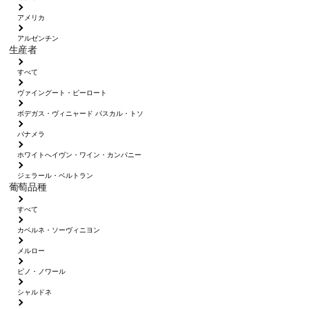
アメリカ
アルゼンチン
生産者
すべて
ヴァイングート・ピーロート
ボデガス・ヴィニャード パスカル・トソ
パナメラ
ホワイトへイヴン・ワイン・カンパニー
ジェラール・ベルトラン
葡萄品種
すべて
カベルネ・ソーヴィニヨン
メルロー
ピノ・ノワール
シャルドネ