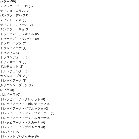
シラー
(59)
ティンタ・デ・トロ
(0)
ティンタ・ロリス
(0)
ジンファンデル
(13)
ティント・カオ
(0)
ティント・フィーノ
(0)
テンプラニーリョ
(9)
トゥーリガ・ナシオナル
(2)
トゥーリガ・フランセサ
(0)
ドゥデ・ノダン
(0)
トゥルビアーナ
(4)
ドゥレッロ
(1)
トラジャデューラ
(0)
トリンカデイラ
(0)
ドルチェット
(2)
ドルンフェルダー
(0)
カベルネ・ブラン
(0)
トレッビアーノ
(3)
カリニャン・ブラン
(1)
レブラ
(0)
バルベーラ
(0)
トレッビアーノ・グレケット
(0)
トレッビアーノ・スポレティーノ
(0)
トレッビアーノ・ダブルッツォ
(0)
トレッビアーノ・ディ・ソアーヴェ
(0)
トレッビアーノ・ディ・ルガーナ
(0)
トレッビアーノ・トスカーナ
(0)
トレッビアーノ・プロカニコ
(0)
トレパット
(0)
トレパットガルナッチャ
(0)