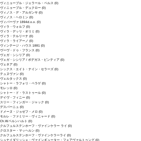
ヴィニョーブル・ジェラール・ペルス
(0)
ヴィニョーブル・デュクロー
(0)
ヴィノス・デ・アルガンサ
(0)
ヴィノス・ヘロミン
(0)
ヴィパーヴァ 1894d.o.o.
(0)
ヴィラ・ウォルフ
(0)
ヴィラ・デッリ・オリミ
(0)
ヴィラ・テルリーナ
(0)
ヴィラ・ライアーノ
(0)
ヴィンテージ・ハウス 1881
(0)
ヴーヴ・ドゥ・フランス
(0)
ヴェガ・シシリア
(0)
ヴェガ・シシリア / ボデガス・ピンティア
(0)
ヴェネア
(0)
シックス・エイト・ナイン・セラーズ
(0)
テュヌヴァン
(0)
ヴェルタックス
(0)
シャトー・ラフォリ・ペラゲ
(0)
モレッロ
(0)
シャトー・ド・ラストゥール
(0)
デイヴ・フィニー
(0)
スリー・フィンガー・ジャック
(0)
デスパーニュ
(0)
ドメーヌ・ジョゼフ・メロ
(0)
モルレ・ファミリー・ヴィニャード
(0)
Ch.W.ベルンハルト
(0)
クルフュルステンホーフ・ヴァインケラー ライ
(0)
クロスター・マッヘルン
(0)
クルフュルステンホーフ・ヴァインケラーライ
(0)
シュナイダリッシェ・ヴァインギューター・フェアヴァルトゥング
(0)