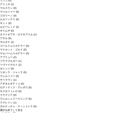
リンゴ
(0)
グリッロ
(1)
マルスラン
(0)
ヴァルツァー
(0)
コロリーノ
(4)
ルカツィテリ
(0)
キシィ
(0)
ルビーレッド
(2)
ギャムザ
(0)
タマイオアサ・ロマネアスカ
(1)
アサル
(0)
サルタナ
(1)
ゴールドムスカテラー
(0)
マスカット・ゴルド
(0)
ゲルバームスカテラー
(0)
アブリュー
(2)
ブラウブルガー
(1)
ツヴァイゲルト
(1)
オレンジ
(0)
リボッラ・ジャッラ
(0)
ヴュルツァー
(0)
サペラヴィ
(1)
アギオルギティコ
(0)
ロディティス・アレポウ
(0)
モスホフィレロ
(0)
マラグジア
(0)
ヴェルシュリースリング
(0)
ラグレイン
(1)
ガルナッチャ・ティントレラ
(0)
選択を終了して戻る