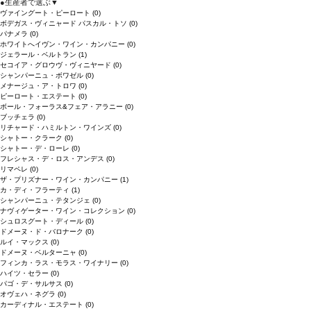
●
生産者で選ぶ
▼
ヴァイングート・ピーロート
(0)
ボデガス・ヴィニャード パスカル・トソ
(0)
パナメラ
(0)
ホワイトへイヴン・ワイン・カンパニー
(0)
ジェラール・ベルトラン
(1)
セコイア・グロウヴ・ヴィニヤード
(0)
シャンパーニュ・ボワゼル
(0)
メナージュ・ア・トロワ
(0)
ピーロート・エステート
(0)
ボール・フォーラス&フェア・アラニー
(0)
ブッチェラ
(0)
リチャード・ハミルトン・ワインズ
(0)
シャトー・クラーク
(0)
シャトー・デ・ローレ
(0)
フレシャス・デ・ロス・アンデス
(0)
リマペレ
(0)
ザ・プリズナー・ワイン・カンパニー
(1)
カ・ディ・フラーティ
(1)
シャンパーニュ・テタンジェ
(0)
ナヴィゲーター・ワイン・コレクション
(0)
シュロスグート・ディール
(0)
ドメーヌ・ド・バロナーク
(0)
ルイ・マックス
(0)
ドメーヌ・ベルターニャ
(0)
フィンカ・ラス・モラス・ワイナリー
(0)
ハイツ・セラー
(0)
パゴ・デ・サルサス
(0)
オヴェハ・ネグラ
(0)
カーディナル・エステート
(0)