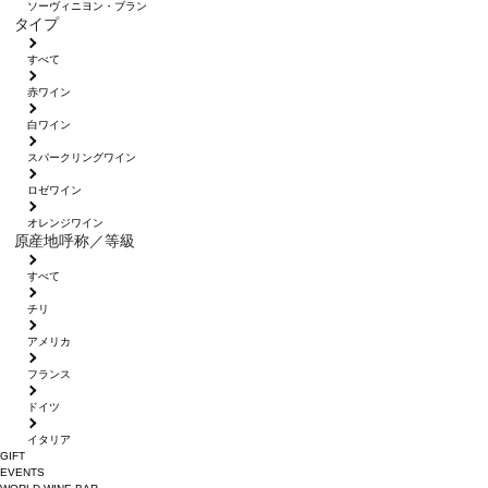
ソーヴィニヨン・ブラン
タイプ
すべて
赤ワイン
白ワイン
スパークリングワイン
ロゼワイン
オレンジワイン
原産地呼称／等級
すべて
チリ
アメリカ
フランス
ドイツ
イタリア
GIFT
EVENTS