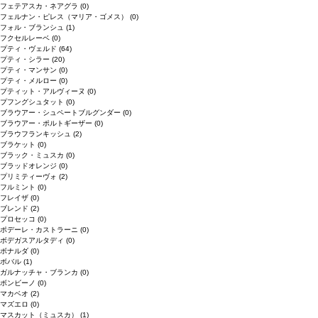
フェテアスカ・ネアグラ
(0)
フェルナン・ピレス（マリア・ゴメス）
(0)
フォル・ブランシュ
(1)
フクセルレーベ
(0)
プティ・ヴェルド
(64)
プティ・シラー
(20)
プティ・マンサン
(0)
プティ・メルロー
(0)
プティット・アルヴィーヌ
(0)
プフングシュタット
(0)
ブラウアー・シュペートブルグンダー
(0)
ブラウアー・ポルトギーザー
(0)
ブラウフランキッシュ
(2)
ブラケット
(0)
ブラック・ミュスカ
(0)
ブラッドオレンジ
(0)
プリミティーヴォ
(2)
フルミント
(0)
フレイザ
(0)
ブレンド
(2)
プロセッコ
(0)
ポデーレ・カストラーニ
(0)
ボデガスアルタディ
(0)
ボナルダ
(0)
ボバル
(1)
ガルナッチャ・ブランカ
(0)
ボンビーノ
(0)
マカベオ
(2)
マズエロ
(0)
マスカット（ミュスカ）
(1)