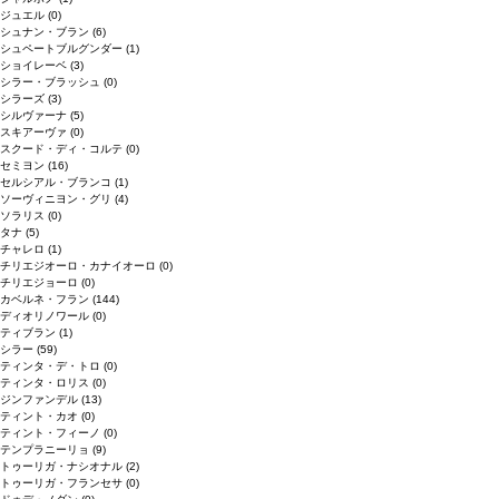
ジュエル
(0)
シュナン・ブラン
(6)
シュペートブルグンダー
(1)
ショイレーベ
(3)
シラー・ブラッシュ
(0)
シラーズ
(3)
シルヴァーナ
(5)
スキアーヴァ
(0)
スクード・ディ・コルテ
(0)
セミヨン
(16)
セルシアル・ブランコ
(1)
ソーヴィニヨン・グリ
(4)
ソラリス
(0)
タナ
(5)
チャレロ
(1)
チリエジオーロ・カナイオーロ
(0)
チリエジョーロ
(0)
カベルネ・フラン
(144)
ディオリノワール
(0)
ティブラン
(1)
シラー
(59)
ティンタ・デ・トロ
(0)
ティンタ・ロリス
(0)
ジンファンデル
(13)
ティント・カオ
(0)
ティント・フィーノ
(0)
テンプラニーリョ
(9)
トゥーリガ・ナシオナル
(2)
トゥーリガ・フランセサ
(0)