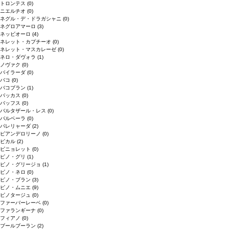
トロンテス
(0)
ニエルチオ
(0)
ネグル・デ・ドラガシャニ
(0)
ネグロアマーロ
(3)
ネッビオーロ
(4)
ネレット・カプチーオ
(0)
ネレット・マスカレーゼ
(0)
ネロ・ダヴォラ
(1)
ノヴァク
(0)
バイラーダ
(0)
バコ
(0)
バコブラン
(1)
バッカス
(0)
バッフス
(0)
バルタザール・レス
(0)
バルベーラ
(0)
パレリャーダ
(2)
ピアンデロリーノ
(0)
ビカル
(2)
ピニョレット
(0)
ピノ・グリ
(1)
ピノ・グリージョ
(1)
ピノ・ネロ
(0)
ピノ・ブラン
(3)
ピノ・ムニエ
(9)
ピノタージュ
(0)
ファーバーレーベ
(0)
ファランギーナ
(0)
フィアノ
(0)
ブールブーラン
(2)