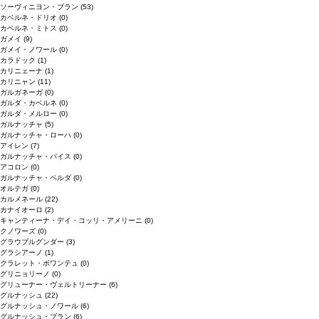
ソーヴィニヨン・ブラン
(53)
カベルネ・ドリオ
(0)
カベルネ・ミトス
(0)
ガメイ
(9)
ガメイ・ノワール
(0)
カラドック
(1)
カリニェーナ
(1)
カリニャン
(11)
ガルガネーガ
(0)
ガルダ・カベルネ
(0)
ガルダ・メルロー
(0)
ガルナッチャ
(5)
ガルナッチャ・ローハ
(0)
アイレン
(7)
ガルナッチャ・パイス
(0)
アコロン
(0)
ガルナッチャ・ペルダ
(0)
オルテガ
(0)
カルメネール
(22)
カナイオーロ
(2)
キャンティーナ・デイ・コッリ・アメリーニ
(0)
クノワーズ
(0)
グラウブルグンダー
(3)
グラシアーノ
(1)
クラレット・ボワンテュ
(0)
グリニョリーノ
(0)
グリューナー・ヴェルトリーナー
(6)
グルナッシュ
(22)
グルナッシュ・ノワール
(6)
グルナッシュ・ブラン
(6)