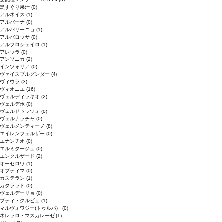
黒すぐり果汁
(0)
アルネイス
(1)
アルバーナ
(0)
アルバリーニョ
(1)
アルバロッサ
(0)
アルフロシェイロ
(1)
アレッラ
(0)
アンソニカ
(2)
インツォリア
(0)
ヴァイスブルグンダー
(4)
ヴィウラ
(3)
ヴィオニエ
(16)
ヴェルディッキオ
(2)
ヴェルデホ
(0)
ヴェルドゥッツォ
(0)
ヴェルナッチャ
(0)
ヴェルメンティーノ
(8)
エイレンフェルザー
(0)
エナンチオ
(0)
エルミタージュ
(0)
エンクルザード
(2)
オーセロワ
(1)
オプティマ
(0)
カステラン
(1)
カタラット
(0)
ヴェルデーリョ
(0)
プティ・クルビュ
(1)
マルヴォワジー(トゥルバ）
(0)
ネレッロ・マスカレーゼ
(1)