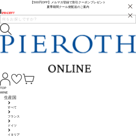
【500円OFF】メルマガ登録で割引クーポンプレゼント
夏季期間クール便配送のご案内
25% OFF
9% OFF
TOP
WINE
生産国
すべて
フランス
ドイツ
イタリア