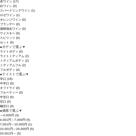
赤ワイン
(17)
白ワイン
(0)
スパークリングワイン
(1)
ロゼワイン
(1)
オレンジワイン
(0)
ブランデー
(0)
酒精強化ワイン
(0)
ウイスキー
(0)
スピリッツ
(0)
セット
(0)
●
ボディで選ぶ
▼
ライトボディ
(0)
ライトミディアム
(2)
ミディアムボディ
(2)
ミディアムフル
(2)
フルボディ
(4)
●
テイストで選ぶ
▼
辛口
(19)
中辛口
(0)
オフドライ
(0)
フルーティー
(0)
中甘口
(0)
甘口
(0)
極甘口
(0)
●
価格で選ぶ
▼
～4,000円
(3)
4,001円～7,000円
(5)
7,001円～10,000円
(1)
10,001円～20,000円
(5)
20,001円～
(5)