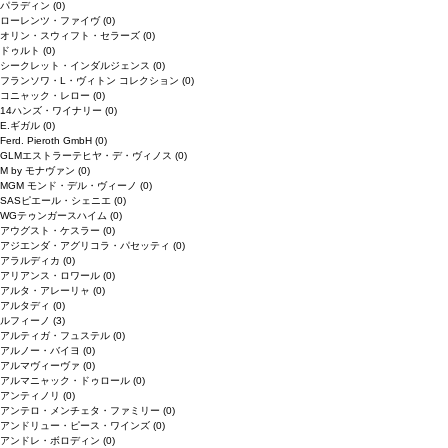
パラディン
(0)
ローレンツ・ファイヴ
(0)
オリン・スウィフト・セラーズ
(0)
ドゥルト
(0)
シークレット・インダルジェンス
(0)
フランソワ・L・ヴィトン コレクション
(0)
コニャック・レロー
(0)
14ハンズ・ワイナリー
(0)
E.ギガル
(0)
Ferd. Pieroth GmbH
(0)
GLMエストラーテヒヤ・デ・ヴィノス
(0)
M by モナヴァン
(0)
MGM モンド・デル・ヴィーノ
(0)
SASピエール・シェニエ
(0)
WGテゥンガースハイム
(0)
アウグスト・ケスラー
(0)
アジエンダ・アグリコラ・パセッティ
(0)
アラルディカ
(0)
アリアンス・ロワール
(0)
アルタ・アレーリャ
(0)
アルタディ
(0)
ルフィーノ
(3)
アルティガ・フュステル
(0)
アルノー・バイヨ
(0)
アルマヴィーヴァ
(0)
アルマニャック・ドゥロール
(0)
アンティノリ
(0)
アンテロ・メンチェタ・ファミリー
(0)
アンドリュー・ピース・ワインズ
(0)
アンドレ・ボロディン
(0)