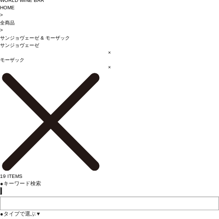
WORLD WINE BAR
HOME
>
全商品
>
サンジョヴェーゼ
&
モーザック
サンジョヴェーゼ
×
モーザック
×
19
ITEMS
●
キーワード検索
●
タイプで選ぶ
▼