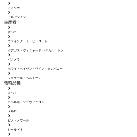
アメリカ
アルゼンチン
生産者
すべて
ヴァイングート・ピーロート
ボデガス・ヴィニャード パスカル・トソ
パナメラ
ホワイトへイヴン・ワイン・カンパニー
ジェラール・ベルトラン
葡萄品種
すべて
カベルネ・ソーヴィニヨン
メルロー
ピノ・ノワール
シャルドネ