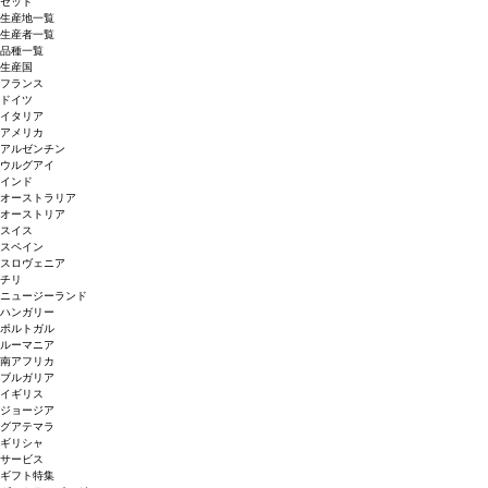
セット
生産地一覧
生産者一覧
品種一覧
生産国
フランス
ドイツ
イタリア
アメリカ
アルゼンチン
ウルグアイ
インド
オーストラリア
オーストリア
スイス
スペイン
スロヴェニア
チリ
ニュージーランド
ハンガリー
ポルトガル
ルーマニア
南アフリカ
ブルガリア
イギリス
ジョージア
グアテマラ
ギリシャ
サービス
ギフト特集