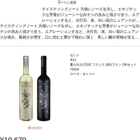
カートに追加
テイスティングノート
力強いノーズを示し、エキゾチッ
クな芳香がジューシーな白ナシの含みと混ざり合う。エア
レーションすると、火打石、灰、白い花のニュアンスが表
テイスティングノート
力強いノーズを示し、エキゾチックな芳香がジューシーな白
れ、複雑さが増す。口に含むと豊かで味わい深く、美しい
ナシの含みと混ざり合う。エアレーションすると、火打石、灰、白い花のニュアン
酸の骨格が支え、全体を通してフレッシュなバランスが保
スが表れ、複雑さが増す。口に含むと豊かで味わい深く、美しい酸の骨格が支え、
たれていて、ほのかな木のニュアンスで締めくくられ味わ
全体を通してフレッシュなバランスが保たれていて、ほのかな木のニュアンスで締
いは、リッチでエレガントさが際立つ。若々しくフレッシ
めくくられ味わいは、リッチでエレガントさが際立つ。若々しくフレッシュなうち
ュなうちに愉しめる一本。
合う料理
魚、シーフード、サ
に愉しめる一本。
合う料理
ラダ、白身肉などと好相性
魚、シーフード、サラダ、白身肉などと好相性
葡萄品種
ソーヴィニヨン・ブ
葡萄品
セット
種
ソーヴィニヨン・ブラン 70%、ソーヴィニヨン・グリ 10%、ミュスカデル 1
ラン 70%、ソーヴィニヨン・グリ 10%、ミュスカデル 1
辛口
夏カタログ202 フランス 赤白ワイン 2本セット
0%、セミヨン 10%
*本ヴィンテージが在庫切れの場合、在庫があり価格が同様の
0%、セミヨン 10%
*本ヴィンテージが在庫切れの場合、
750ml
場合は自動的に次のヴィンテージに変更されます、ご了承ください。
在庫があり価格が同様の場合は自動的に次のヴィンテージ
ローズ・タトゥー
に変更されます、ご了承ください。
残りわずか
¥10,670