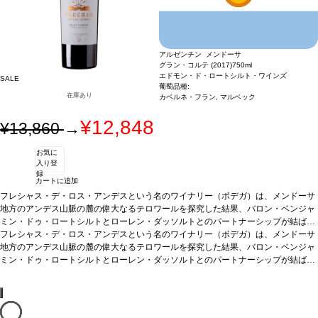
赤肉や最高級の魚介類と好相性
葡萄品種
100％ メルロー
*本ヴィンテージが在庫切
れの場合、在庫があり価格が同様の場合は自動的に次のヴィンテージに変更されま
すのでご了承ください。
アルゼンチン メンドーサ
グラン・コルテ (2017)
750ml
エドモン・ド・ロートシルト・ワインズ
SALE
葡萄品種:
在庫あり
カベルネ・フラン, マルベック
¥12,848
¥13,860
→
お気に
入り登
録
カートに追加
フレシャス・デ・ロス・アンデスという名のワイナリー（ボデガ）は、メンドーサ
地方のアンデス山脈の麓の偉大なるテロワールを探究した結果、バロン・ベンジャ
ミン・ドゥ・ロートシルトとローレン・ダッソルトとのパートナーシップが結ばれ
ワイナリーの誕生に至った。フレシャス・ロス・アンデスすなわち「アンデスの
フレシャス・デ・ロス・アンデスという名のワイナリー（ボデガ）は、メンドーサ
矢」は、ロートシルト家のシンボルである5本の矢を示す。（創業に携わった家系
地方のアンデス山脈の麓の偉大なるテロワールを探究した結果、バロン・ベンジャ
の5人の兄弟を象徴している。） ロートシルト家とダッソー家両家共に最上のワイ
ミン・ドゥ・ロートシルトとローレン・ダッソルトとのパートナーシップが結ばれ
ン造りに焦点を当てている。 ワイナリーは2003年に建立され、2004年の収穫より
ワイナリーの誕生に至った。フレシャス・ロス・アンデスすなわち「アンデスの
創業開始。フレシャス・デ・ロス･アンデスのセラーはボルドーの両パートナー
矢」は、ロートシルト家のシンボルである5本の矢を示す。（創業に携わった家系
（シャトー・クラーク、シャトー・ダッソー）の経験から得た全知識の貯蔵庫とい
の5人の兄弟を象徴している。） ロートシルト家とダッソー家両家共に最上のワイ
える。どの年においても、収穫、選別共に手作業で行われ、最新技術を導入した機
ン造りに焦点を当てている。 ワイナリーは2003年に建立され、2004年の収穫より