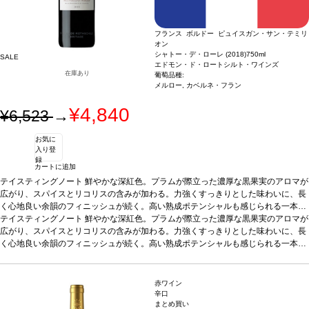
フランス ボルドー ピュイスガン・サン・テミリ
オン
シャトー・デ・ローレ (2018)
750ml
SALE
エドモン・ド・ロートシルト・ワインズ
在庫あり
葡萄品種:
メルロー, カベルネ・フラン
¥4,840
¥6,523
→
お気に
入り登
録
カートに追加
テイスティングノート
鮮やかな深紅色。プラムが際立った濃厚な黒果実のアロマが
広がり、スパイスとリコリスの含みが加わる。力強くすっきりとした味わいに、長
く心地良い余韻のフィニッシュが続く。高い熟成ポテンシャルも感じられる一本。
合う料理
テイスティングノート
アペタイザー、グリルした白/赤身肉、チーズなどと好相性
鮮やかな深紅色。プラムが際立った濃厚な黒果実のアロマが
葡萄品種
メル
ロー 80%、カベルネ・フラン 20%
広がり、スパイスとリコリスの含みが加わる。力強くすっきりとした味わいに、長
*本ヴィンテージが在庫切れの場合、在庫があり
価格が同様の場合は自動的に次のヴィンテージに変更されます、ご了承ください。
く心地良い余韻のフィニッシュが続く。高い熟成ポテンシャルも感じられる一本。
合う料理
アペタイザー、グリルした白/赤身肉、チーズなどと好相性
葡萄品種
メル
ロー 80%、カベルネ・フラン 20%
*本ヴィンテージが在庫切れの場合、在庫があり
価格が同様の場合は自動的に次のヴィンテージに変更されます、ご了承ください。
赤ワイン
辛口
まとめ買い