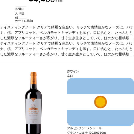
/ 1本
お気に
入り登
録
カートに追加
テイスティングノート
クリアで綺麗な色合い。リッチで表情豊かなノーズは、バナ
ナ、桃、アプリコット、ベルガモットキャンディを示す。口に含むと、たっぷりと
した濃厚なフルーティーさが広がり、甘く生き生きとしていて、ほのかな柑橘類も
感じられる。
テイスティングノート
合う料理
クリアで綺麗な色合い。リッチで表情豊かなノーズは、バナ
アペリティフ/甲殻類、サラダなどと好相性
葡萄品種
ヴェル
メンティーノ 100%
ナ、桃、アプリコット、ベルガモットキャンディを示す。口に含むと、たっぷりと
*本ヴィンテージが在庫切れの場合、在庫があり価格が同様の
場合は自動的に次のヴィンテージに変更されます、ご了承ください。
した濃厚なフルーティーさが広がり、甘く生き生きとしていて、ほのかな柑橘類も
感じられる。
合う料理
アペリティフ/甲殻類、サラダなどと好相性
葡萄品種
ヴェル
メンティーノ 100%
*本ヴィンテージが在庫切れの場合、在庫があり価格が同様の
場合は自動的に次のヴィンテージに変更されます、ご了承ください。
赤ワイン
辛口
アルゼンチン メンドーサ
グラン・コルテ (2020)
750ml