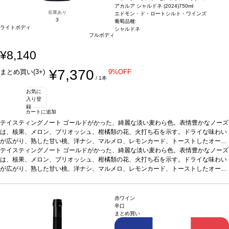
アカルア シャルドネ (2024)
750ml
在庫あり
エドモン・ド・ロートシルト・ワインズ
3
葡萄品種:
ライトボディ
シャルドネ
フルボディ
¥8,140
¥7,370
まとめ買い(3+)
9%OFF
/ 1本
お気に
入り登
録
カートに追加
テイスティングノート
ゴールドがかった、綺麗な淡い麦わら色。表情豊かなノーズ
は、核果、メロン、ブリオッシュ、柑橘類の花、火打ち石を示す。ドライな味わい
が広がり、熟した甘い桃、洋ナシ、マルメロ、レモンカード、トーストしたオーク
が感じられる。素晴らしくバランスが取れていて、リッチで凝縮した、核果を含む
テイスティングノート
ゴールドがかった、綺麗な淡い麦わら色。表情豊かなノーズ
長い余韻のフィニッシュが続く。
は、核果、メロン、ブリオッシュ、柑橘類の花、火打ち石を示す。ドライな味わい
合う料理
グリル魚、キノコのリゾット、ロース
ト野菜、山羊のチーズやグリュイエールなどと好相性、またアペリティフにも最適
が広がり、熟した甘い桃、洋ナシ、マルメロ、レモンカード、トーストしたオーク
葡萄品種
が感じられる。素晴らしくバランスが取れていて、リッチで凝縮した、核果を含む
シャルドネ
サスティナブル認証
SWNZ認証
*本ヴィンテージが在庫切れの
場合、在庫があり価格が同様の場合は自動的に次のヴィンテージに変更されます、
長い余韻のフィニッシュが続く。
合う料理
グリル魚、キノコのリゾット、ロース
ご了承ください。
ト野菜、山羊のチーズやグリュイエールなどと好相性、またアペリティフにも最適
赤ワイン
葡萄品種
シャルドネ
サスティナブル認証
SWNZ認証
*本ヴィンテージが在庫切れの
辛口
まとめ買い
場合、在庫があり価格が同様の場合は自動的に次のヴィンテージに変更されます、
ご了承ください。