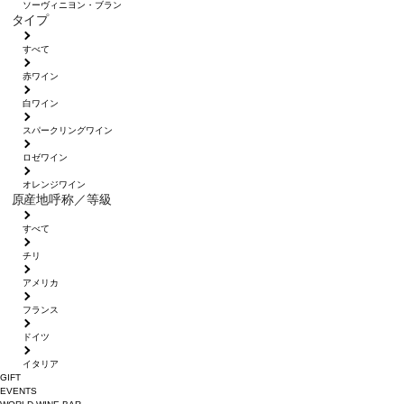
ソーヴィニヨン・ブラン
タイプ
すべて
赤ワイン
白ワイン
スパークリングワイン
ロゼワイン
オレンジワイン
原産地呼称／等級
すべて
チリ
アメリカ
フランス
ドイツ
イタリア
GIFT
EVENTS