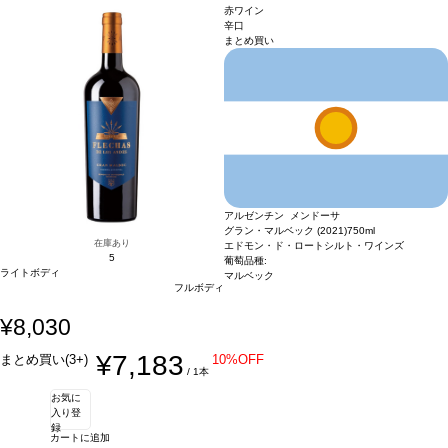
メルロー 70%、カベルネ・ソーヴィニヨン 30%
*本ヴィンテージが在庫切れの場
赤ワイン
合、在庫があり価格が同様の場合は自動的に次のヴィンテージに変更されます、ご
辛口
まとめ買い
了承ください。
アルゼンチン メンドーサ
グラン・マルベック (2021)
750ml
在庫あり
エドモン・ド・ロートシルト・ワインズ
5
葡萄品種:
ライトボディ
マルベック
フルボディ
¥8,030
¥7,183
まとめ買い(3+)
10%OFF
/ 1本
お気に
入り登
録
カートに追加