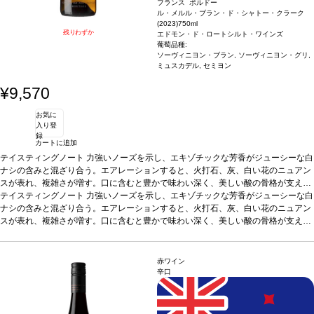
フランス ボルドー
ル・メルル・ブラン・ド・シャトー・クラーク
(2023)
750ml
残りわずか
エドモン・ド・ロートシルト・ワインズ
葡萄品種:
ソーヴィニヨン・ブラン, ソーヴィニヨン・グリ,
ミュスカデル, セミヨン
¥9,570
お気に
入り登
録
カートに追加
テイスティングノート
力強いノーズを示し、エキゾチックな芳香がジューシーな白
ナシの含みと混ざり合う。エアレーションすると、火打石、灰、白い花のニュアン
スが表れ、複雑さが増す。口に含むと豊かで味わい深く、美しい酸の骨格が支え、
全体を通してフレッシュなバランスが保たれていて、ほのかな木のニュアンスで締
テイスティングノート
力強いノーズを示し、エキゾチックな芳香がジューシーな白
めくくられ味わいは、リッチでエレガントさが際立つ。若々しくフレッシュなうち
ナシの含みと混ざり合う。エアレーションすると、火打石、灰、白い花のニュアン
に愉しめる一本。
スが表れ、複雑さが増す。口に含むと豊かで味わい深く、美しい酸の骨格が支え、
合う料理
魚、シーフード、サラダ、白身肉などと好相性
葡萄品
種
全体を通してフレッシュなバランスが保たれていて、ほのかな木のニュアンスで締
70% ソーヴィニヨン・ブラン、10% ソーヴィニヨン・グリ、10% ミュスカデ
ル, 10% セミヨン
めくくられ味わいは、リッチでエレガントさが際立つ。若々しくフレッシュなうち
*本ヴィンテージが在庫切れの場合、在庫があり価格が同様の場
合は自動的に次のヴィンテージに変更されます、ご了承ください。
に愉しめる一本。
合う料理
魚、シーフード、サラダ、白身肉などと好相性
葡萄品
赤ワイン
種
70% ソーヴィニヨン・ブラン、10% ソーヴィニヨン・グリ、10% ミュスカデ
辛口
ル, 10% セミヨン
*本ヴィンテージが在庫切れの場合、在庫があり価格が同様の場
合は自動的に次のヴィンテージに変更されます、ご了承ください。