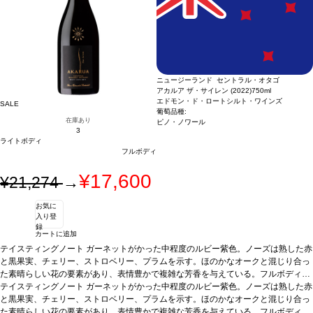
ニュージーランド セントラル・オタゴ
アカルア ザ・サイレン (2022)
750ml
エドモン・ド・ロートシルト・ワインズ
SALE
葡萄品種:
在庫あり
ピノ・ノワール
3
ライトボディ
フルボディ
¥17,600
¥21,274
→
お気に
入り登
録
カートに追加
テイスティングノート
ガーネットがかった中程度のルビー紫色。ノーズは熟した赤
と黒果実、チェリー、ストロベリー、プラムを示す。ほのかなオークと混じり合っ
た素晴らしい花の要素があり、表情豊かで複雑な芳香を与えている。フルボディ
で、甘く熟したベリー類、スミレ、キノコ、トーストしたオークを伴う。味わいは
テイスティングノート
ガーネットがかった中程度のルビー紫色。ノーズは熟した赤
非常に長く複雑で、果実味と酸味のバランスが素晴らしい。見事な凝縮感を持ち、
と黒果実、チェリー、ストロベリー、プラムを示す。ほのかなオークと混じり合っ
滑らかで上質なタンニンをたっぷりと感じ、プラムを含む長い余韻が続く。
た素晴らしい花の要素があり、表情豊かで複雑な芳香を与えている。フルボディ
合う料