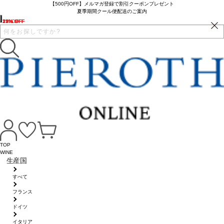
【500円OFF】メルマガ登録で割引クーポンプレゼント
夏季期間クール便配送のご案内
37% OFF
15% OFF
25% OFF
17% OFF
12% OFF
7% OFF
TOP
WINE
生産国
すべて
フランス
ドイツ
イタリア