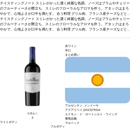
テイスティングノート
スミレがかった濃く綺麗な色調。ノーズはプラムやチェリー
のフルーティーさが際立ち、スミレのフローラルなアロマを伴う。アタックはまろ
やかで、心地よさが口中を満たす。
合う料理
グリル肉、フランス産チーズなどと
好相性
テイスティングノート
葡萄品種
100% マルベック
スミレがかった濃く綺麗な色調。ノーズはプラムやチェリー
*本ヴィンテージが在庫切れの場合、在庫があり
価格が同様の場合は自動的に次のヴィンテージに変更されます、ご了承ください。
のフルーティーさが際立ち、スミレのフローラルなアロマを伴う。アタックはまろ
やかで、心地よさが口中を満たす。
合う料理
グリル肉、フランス産チーズなどと
好相性
葡萄品種
100% マルベック
*本ヴィンテージが在庫切れの場合、在庫があり
価格が同様の場合は自動的に次のヴィンテージに変更されます、ご了承ください。
赤ワイン
辛口
まとめ買い
アルゼンチン メンドーサ
アグアリベイ (2023)
750ml
在庫あり
エドモン・ド・ロートシルト・ワインズ
3
葡萄品種:
ライトボディ
マルベック
フルボディ