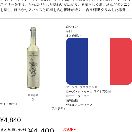
ルナッシュ 30%
ズベリーを伴う。たっぷりとした味わいが広がり、素晴らしく溶け込んだタンニン
認証
HVE3認証
*本ヴィンテージが在庫切れの場合、在庫があり価
格が同様の場合は自動的に次のヴィンテージに変更されます、ご了承ください。
を持ち、ほのかなスパイスと胡椒を含む後味が続く。
合う料理
グリルした赤身
肉、チキン、ステーキ、グリルした野菜、山羊のチーズ
葡萄品種
シラー 70%、グ
ルナッシュ 30%
認証
HVE3認証
*本ヴィンテージが在庫切れの場合、在庫があり価
格が同様の場合は自動的に次のヴィンテージに変更されます、ご了承ください。
白ワイン
辛口
まとめ買い
フランス プロヴァンス
ローズ・タトゥー ホワイト
750ml
在庫あり
ローズ・タトゥー
3
葡萄品種:
ライトボディ
ヴェルメンティーノ
フルボディ
¥4,840
¥4,400
まとめ買い(6+)
9%OFF