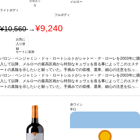
在庫あり
メルロー
5
ライトボディ
フルボディ
¥9,240
¥10,560
→
お気に
入り登
録
カートに追加
バロン・ベンジャミン・ドゥ・ロートシルトがシャトー・デ・ローレを2003年に購
入して以降、メルローの最高区画から特別なキュヴェを造る事によってこのエステ
ートの真髄を示したいと願っていた。手摘みでの収穫、選果、細心の注意を払った
発酵は特級に値する。 この希少なワインは、最上のヴィンテージにのみ生産され
バロン・ベンジャミン・ドゥ・ロートシルトがシャトー・デ・ローレを2003年に購
る。メルローから造られる素晴らしいサンテミリオンワインの全ての質を反映し
入して以降、メルローの最高区画から特別なキュヴェを造る事によってこのエステ
て、優雅さと個性の繊細な組み合わせを示す。
ートの真髄を示したいと願っていた。手摘みでの収穫、選果、細心の注意を払った
テイスティングノート
黒に近い深
い色。ノーズはフレッシュな木の軽くトーストした含みに、ブラックチェリーを伴
発酵は特級に値する。 この希少なワインは、最上のヴィンテージにのみ生産され
い、並外れた熟成を示す。エレガントなフルボディの、際立つ複雑なアロマ。味わ
る。メルローから造られる素晴らしいサンテミリオンワインの全ての質を反映し
いとノーズ両方を、支配するボディ。タンニンはエレガントでしなやか、そしてビ
て、優雅さと個性の繊細な組み合わせを示す。
テイスティングノート
黒に近い深
赤ワイン
ロードのように滑らか。軽く煮込んだブラックチェリーやブルーベリーの、熟した
い色。ノーズはフレッシュな木の軽くトーストした含みに、ブラックチェリーを伴
辛口
新鮮な果実味が勢いよく広がり、新しいフレンチ・オークで熟したワインは、素晴
い、並外れた熟成を示す。エレガントなフルボディの、際立つ複雑なアロマ。味わ
らしい木とマイルドにトーストした含みのバランスが特徴的。
いとノーズ両方を、支配するボディ。タンニンはエレガントでしなやか、そしてビ
合う料理
熟成した
赤肉や最高級の魚介類と好相性
ロードのように滑らか。軽く煮込んだブラックチェリーやブルーベリーの、熟した
葡萄品種
100％ メルロー
*本ヴィンテージが在庫切
れの場合、在庫があり価格が同様の場合は自動的に次のヴィンテージに変更されま
新鮮な果実味が勢いよく広がり、新しいフレンチ・オークで熟したワインは、素晴
すのでご了承ください。
らしい木とマイルドにトーストした含みのバランスが特徴的。
合う料理
熟成した