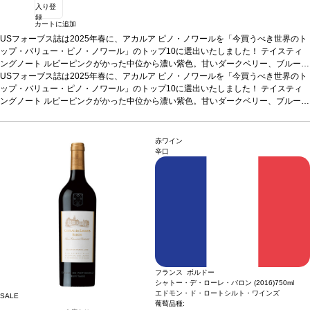
入り登
録
カートに追加
USフォーブス誌は2025年春に、アカルア ピノ・ノワールを「今買うべき世界のト
ップ・バリュー・ピノ・ノワール」のトップ10に選出いたしました！
テイスティ
ングノート
ルビーピンクがかった中位から濃い紫色。甘いダークベリー、ブルーベ
リー、スパイス、キノコ、ほのかななめし革の芳醇なアロマを示す。フルボディな
USフォーブス誌は2025年春に、アカルア ピノ・ノワールを「今買うべき世界のト
味わいは、甘いダークチェリー、スパイス、ドライハーブ、スモーキーなオークを
ップ・バリュー・ピノ・ノワール」のトップ10に選出いたしました！
テイスティ
伴う。凝縮していて鮮やかな酸味と滑らかで繊細なテクスチャーを持ち、非常に長
ングノート
ルビーピンクがかった中位から濃い紫色。甘いダークベリー、ブルーベ
いミネラルの後味が続く。
リー、スパイス、キノコ、ほのかななめし革の芳醇なアロマを示す。フルボディな
合う料理
仔羊のロースト、キノコ料理、甘みや酸味あ
る野菜料理
味わいは、甘いダークチェリー、スパイス、ドライハーブ、スモーキーなオークを
葡萄品種
ピノ・ノワール
サスティナブル認証
SWNZ認証
*本ヴィンテ
ージが在庫切れの場合、在庫があり価格が同様の場合は自動的に次のヴィンテージ
伴う。凝縮していて鮮やかな酸味と滑らかで繊細なテクスチャーを持ち、非常に長
赤ワイン
に変更されます、ご了承ください。
いミネラルの後味が続く。
合う料理
仔羊のロースト、キノコ料理、甘みや酸味あ
辛口
る野菜料理
葡萄品種
ピノ・ノワール
サスティナブル認証
SWNZ認証
*本ヴィンテ
ージが在庫切れの場合、在庫があり価格が同様の場合は自動的に次のヴィンテージ
に変更されます、ご了承ください。
フランス ボルドー
シャトー・デ・ローレ・バロン (2016)
750ml
エドモン・ド・ロートシルト・ワインズ
SALE
葡萄品種: