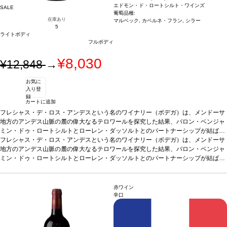
エドモン・ド・ロートシルト・ワインズ
SALE
葡萄品種:
在庫あり
マルベック, カベルネ・フラン, シラー
5
ライトボディ
フルボディ
¥8,030
¥12,848
→
お気に
入り登
録
カートに追加
フレシャス・デ・ロス・アンデスという名のワイナリー（ボデガ）は、メンドーサ
地方のアンデス山脈の麓の偉大なるテロワールを探究した結果、バロン・ベンジャ
ミン・ドゥ・ロートシルトとローレン・ダッソルトとのパートナーシップが結ばれ
ワイナリーの誕生に至った。フレシャス・ロス・アンデスすなわち「アンデスの
フレシャス・デ・ロス・アンデスという名のワイナリー（ボデガ）は、メンドーサ
矢」は、ロートシルト家のシンボルである5本の矢を示す。（創業に携わった家系
地方のアンデス山脈の麓の偉大なるテロワールを探究した結果、バロン・ベンジャ
の5人の兄弟を象徴している。） ロートシルト家とダッソー家両家共に最上のワイ
ミン・ドゥ・ロートシルトとローレン・ダッソルトとのパートナーシップが結ばれ
ン造りに焦点を当てている。 ワイナリーは2003年に建立され、2004年の収穫より
ワイナリーの誕生に至った。フレシャス・ロス・アンデスすなわち「アンデスの
創業開始。フレシャス・デ・ロス･アンデスのセラーはボルドーの両パートナー
矢」は、ロートシルト家のシンボルである5本の矢を示す。（創業に携わった家系
（シャトー・クラーク、シャトー・ダッソー）の経験から得た全知識の貯蔵庫とい
の5人の兄弟を象徴している。） ロートシルト家とダッソー家両家共に最上のワイ
赤ワイン
える。どの年においても、収穫、選別共に手作業で行われ、最新技術を導入した機
ン造りに焦点を当てている。 ワイナリーは2003年に建立され、2004年の収穫より
辛口
械を使用して最高品質を作る要件の下発酵が行われる。アンデスの麓、メンドーサ
創業開始。フレシャス・デ・ロス･アンデスのセラーはボルドーの両パートナー
から120キロ南に位置し、このユニークなテロワールにおいてマルベック品種は主
（シャトー・クラーク、シャトー・ダッソー）の経験から得た全知識の貯蔵庫とい
要品種である。このワインは丹精込めて造られ、マルベックを主体としたブレンド
える。どの年においても、収穫、選別共に手作業で行われ、最新技術を導入した機