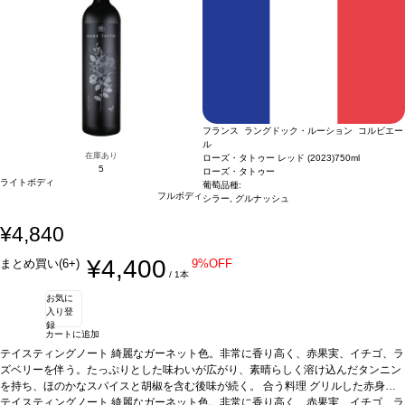
フランス ラングドック・ルーション コルビエー
ル
在庫あり
ローズ・タトゥー レッド (2023)
750ml
5
ローズ・タトゥー
ライトボディ
葡萄品種:
フルボディ
シラー, グルナッシュ
¥4,840
¥4,400
まとめ買い(6+)
9%OFF
/ 1本
お気に
入り登
録
カートに追加
テイスティングノート
綺麗なガーネット色。非常に香り高く、赤果実、イチゴ、ラ
ズベリーを伴う。たっぷりとした味わいが広がり、素晴らしく溶け込んだタンニン
を持ち、ほのかなスパイスと胡椒を含む後味が続く。
合う料理
グリルした赤身
肉、チキン、ステーキ、グリルした野菜、山羊のチーズ
テイスティングノート
綺麗なガーネット色。非常に香り高く、赤果実、イチゴ、ラ
葡萄品種
シラー 70%、グ