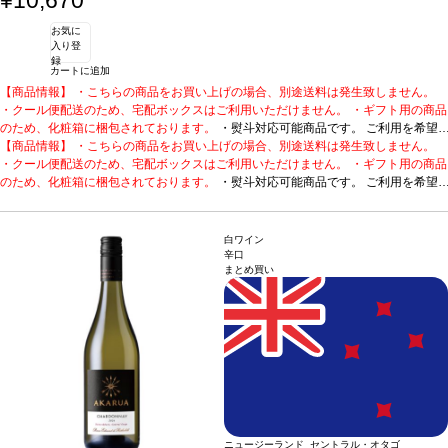
お気に
入り登
録
カートに追加
【商品情報】 ・こちらの商品をお買い上げの場合、別途送料は発生致しません。
・クール便配送のため、宅配ボックスはご利用いただけません。 ・ギフト用の商品
のため、化粧箱に梱包されております。
・熨斗対応可能商品です。 ご利用を希望
される場合、ご注文時コメント欄に熨斗をご希望の旨と「結び・上部表書き内容・
【商品情報】 ・こちらの商品をお買い上げの場合、別途送料は発生致しません。
下部のお名入れ内容」の3つをご入力ください。無地熨斗の場合は、結びをご指定
・クール便配送のため、宅配ボックスはご利用いただけません。 ・ギフト用の商品
のうえ「無地熨斗」とご記載ください。 ※熨斗をご希望の場合、作成作業のため最
のため、化粧箱に梱包されております。
・熨斗対応可能商品です。 ご利用を希望
短日出荷はお承り致しかねます。 必ず最短日から+1日後より配送指定日をご選択
される場合、ご注文時コメント欄に熨斗をご希望の旨と「結び・上部表書き内容・
ください。 もし最短日を選択された場合は、指定日翌日の配送となります。ご了承
下部のお名入れ内容」の3つをご入力ください。無地熨斗の場合は、結びをご指定
ください。 ・下記ワインが1本ずつ含まれています。
のうえ「無地熨斗」とご記載ください。 ※熨斗をご希望の場合、作成作業のため最
バラの花を贈るように、感謝
白ワイン
の気持ちを込めて。
短日出荷はお承り致しかねます。 必ず最短日から+1日後より配送指定日をご選択
1. ローズ・タトゥー ホワイト
フランス、プロヴァンス / 白 / 辛
辛口
まとめ買い
口
ください。 もし最短日を選択された場合は、指定日翌日の配送となります。ご了承
認証
HVE認証
2. ローズ・タトゥー レッド (2023)
フランス、プロヴァンス / 赤 /
辛口
ください。 ・下記ワインが1本ずつ含まれています。
認証
HVE認証
バラの花を贈るように、感謝
の気持ちを込めて。
1. ローズ・タトゥー ホワイト
フランス、プロヴァンス / 白 / 辛
口
認証
HVE認証
2. ローズ・タトゥー レッド (2023)
フランス、プロヴァンス / 赤 /
辛口
認証
HVE認証
ニュージーランド セントラル・オタゴ