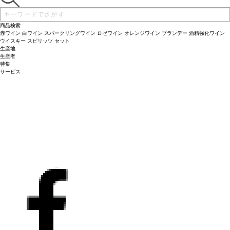
械を使用して最高品質を作る要件の下発酵が行われる。アンデスの麓、メンドーサ
創業開始。フレシャス・デ・ロス･アンデスのセラーはボルドーの両パートナー
から120キロ南に位置し、このユニークなテロワールにおいてマルベック品種は主
（シャトー・クラーク、シャトー・ダッソー）の経験から得た全知識の貯蔵庫とい
要品種である。このワインは丹精込めて造られ、マルベックを主体としたブレンド
える。どの年においても、収穫、選別共に手作業で行われ、最新技術を導入した機
商品検索
「グラン・コルテ」が世界規模での展開を志している。
械を使用して最高品質を作る要件の下発酵が行われる。アンデスの麓、メンドーサ
テイスティングノート
ア
赤ワイン
白ワイン
スパークリングワイン
ロゼワイン
オレンジワイン
ブランデー
酒精強化ワイン
ルゼンチンを代表する典型的なマルベック品種の、スミレとプルーンのアロマが広
から120キロ南に位置し、このユニークなテロワールにおいてマルベック品種は主
ウイスキー
スピリッツ
セット
生産地
がる。非常に濃厚で、カベルネ・フランの柔らかいタンニンとバラの芳香を示し、
要品種である。このワインは丹精込めて造られ、マルベックを主体としたブレンド
生産者
エレガントで繊細。偉大なワインに必要なすべての要素、複雑さやエレガンスを備
「グラン・コルテ」が世界規模での展開を志している。
テイスティングノート
ア
特集
えている。
ルゼンチンを代表する典型的なマルベック品種の、スミレとプルーンのアロマが広
合う料理
グリルした肉やフランス産のチーズなどと好相性。中華料理:
サービス
ブラックペッパーで味付けした肉炒め、日本料理:肉の鉄板焼き、韓国料理:甘さ控
がる。非常に濃厚で、カベルネ・フランの柔らかいタンニンとバラの芳香を示し、
えめのブルコギ
エレガントで繊細。偉大なワインに必要なすべての要素、複雑さやエレガンスを備
葡萄品種
60% マルベック、40% カベルネ・フラン
えている。
合う料理
グリルした肉やフランス産のチーズなどと好相性。中華料理:
ブラックペッパーで味付けした肉炒め、日本料理:肉の鉄板焼き、韓国料理:甘さ控
えめのブルコギ
葡萄品種
60% マルベック、40% カベルネ・フラン