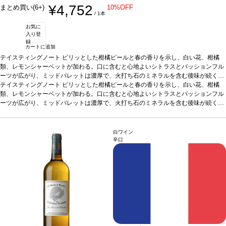
¥4,752
まとめ買い(6+)
10%OFF
/ 1本
お気に
入り登
録
カートに追加
テイスティングノート
ピリッとした柑橘ピールと春の香りを示し、白い花、柑橘
類、レモンシャーベットが加わる。口に含むと心地よいシトラスとパッションフル
ーツが広がり、ミッドパレットは濃厚で、火打ち石のミネラルを含む後味が続く。
合う料理
テイスティングノート
卵黄のコンフィ、クレソンソース添えのオシェトラキャビアなどと好相性
ピリッとした柑橘ピールと春の香りを示し、白い花、柑橘
葡萄品種
類、レモンシャーベットが加わる。口に含むと心地よいシトラスとパッションフル
ソーヴィニヨン・ブラン 100%
認証
SWNZ認証
*本ヴィンテージが在庫切
れの場合、在庫があり価格が同様の場合は自動的に次のヴィンテージに変更されま
ーツが広がり、ミッドパレットは濃厚で、火打ち石のミネラルを含む後味が続く。
す、ご了承ください。
合う料理
卵黄のコンフィ、クレソンソース添えのオシェトラキャビアなどと好相性
葡萄品種
ソーヴィニヨン・ブラン 100%
認証
SWNZ認証
*本ヴィンテージが在庫切
れの場合、在庫があり価格が同様の場合は自動的に次のヴィンテージに変更されま
白ワイン
す、ご了承ください。
辛口