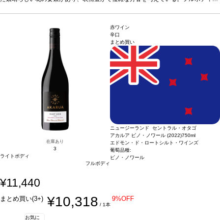
理
で、甘く熟したベリー類、スミレ、キノコ、トーストしたオークを伴う。味わいは
ローストしたラム、キノコ料理、甘味や酸味のある野菜料理
葡萄品種
ピノ・ノ
ワール
非常に長く複雑で、果実味と酸味のバランスが素晴らしい。見事な凝縮感を持ち、
認証
SWNZ認証
滑らかで上質なタンニンをたっぷりと感じ、プラムを含む長い余韻が続く。
合う料
赤ワイン
理
ローストしたラム、キノコ料理、甘味や酸味のある野菜料理
葡萄品種
ピノ・ノ
辛口
まとめ買い
ワール
認証
SWNZ認証
ニュージーランド セントラル・オタゴ
アカルア ピノ・ノワール (2022)
750ml
在庫あり
エドモン・ド・ロートシルト・ワインズ
3
葡萄品種:
ライトボディ
ピノ・ノワール
フルボディ
¥11,440
¥10,318
まとめ買い(3+)
9%OFF
/ 1本
お気に