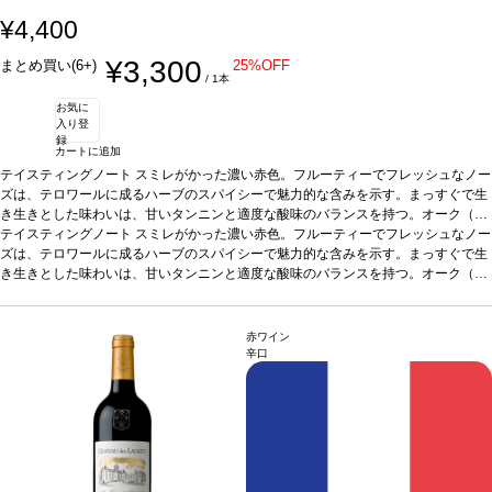
¥4,400
¥3,300
まとめ買い(6+)
25%OFF
/ 1本
お気に
入り登
録
カートに追加
テイスティングノート
スミレがかった濃い赤色。フルーティーでフレッシュなノー
ズは、テロワールに成るハーブのスパイシーで魅力的な含みを示す。まっすぐで生
き生きとした味わいは、甘いタンニンと適度な酸味のバランスを持つ。オーク（バ
ニラ）の香りが続き、複雑さを増し、際立ったマルベックの特徴を表す。若く、フ
テイスティングノート
スミレがかった濃い赤色。フルーティーでフレッシュなノー
レッシュでフルーティーなワイン。
ズは、テロワールに成るハーブのスパイシーで魅力的な含みを示す。まっすぐで生
合う料理
グリルした肉、フランス産のチー
ズ。中華料理−牛肉の黒胡椒炒め、日本料理：肉の鉄板焼き、韓国料理：砂糖や蜂
き生きとした味わいは、甘いタンニンと適度な酸味のバランスを持つ。オーク（バ
蜜が少なめのプルコギなどと好相性
ニラ）の香りが続き、複雑さを増し、際立ったマルベックの特徴を表す。若く、フ
葡萄品種
マルベック 100%
*本ヴィンテージが
在庫切れの場合、在庫があり価格が同様の場合は自動的に次のヴィンテージに変更
レッシュでフルーティーなワイン。
合う料理
グリルした肉、フランス産のチー
されます、ご了承ください。
ズ。中華料理−牛肉の黒胡椒炒め、日本料理：肉の鉄板焼き、韓国料理：砂糖や蜂
赤ワイン
蜜が少なめのプルコギなどと好相性
葡萄品種
マルベック 100%
*本ヴィンテージが
辛口
在庫切れの場合、在庫があり価格が同様の場合は自動的に次のヴィンテージに変更
されます、ご了承ください。