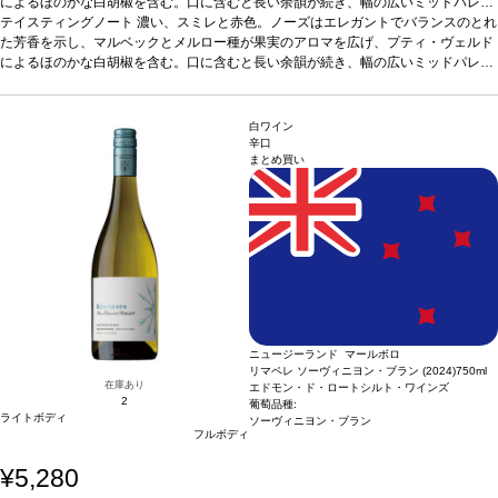
によるほのかな白胡椒を含む。口に含むと長い余韻が続き、幅の広いミッドパレッ
トは、たっぷりとしたカベルネ・ソーヴィニヨンが溢れている。柔らかいタンニン
テイスティングノート
濃い、スミレと赤色。ノーズはエレガントでバランスのとれ
を持ち、テロワールからくるミネラルとフレッシュな酸味により、今飲んでも飲み
た芳香を示し、マルベックとメルロー種が果実のアロマを広げ、プティ・ヴェルド
やすく、また3-4年の熟成にも適している。
によるほのかな白胡椒を含む。口に含むと長い余韻が続き、幅の広いミッドパレッ
合う料理
グリル肉、フランス産チーズ
をはじめ、鉄板焼き、牛肉プルコギ、黒胡椒と牛肉の炒めなどと好相性
トは、たっぷりとしたカベルネ・ソーヴィニヨンが溢れている。柔らかいタンニン
葡萄品種
マルベック 50%、メルロー 24%、カベルネ・ソーヴィニヨン 24%、プティ・ヴェ
を持ち、テロワールからくるミネラルとフレッシュな酸味により、今飲んでも飲み
ルド 2%
やすく、また3-4年の熟成にも適している。
*本ヴィンテージが在庫切れの場合、在庫があり価格が同様の場合は自動
合う料理
グリル肉、フランス産チーズ
白ワイン
的に次のヴィンテージに変更されます、ご了承ください。
をはじめ、鉄板焼き、牛肉プルコギ、黒胡椒と牛肉の炒めなどと好相性
葡萄品種
辛口
まとめ買い
マルベック 50%、メルロー 24%、カベルネ・ソーヴィニヨン 24%、プティ・ヴェ
ルド 2%
*本ヴィンテージが在庫切れの場合、在庫があり価格が同様の場合は自動
的に次のヴィンテージに変更されます、ご了承ください。
ニュージーランド マールボロ
リマペレ ソーヴィニヨン・ブラン (2024)
750ml
在庫あり
エドモン・ド・ロートシルト・ワインズ
2
葡萄品種:
ライトボディ
ソーヴィニヨン・ブラン
フルボディ
¥5,280