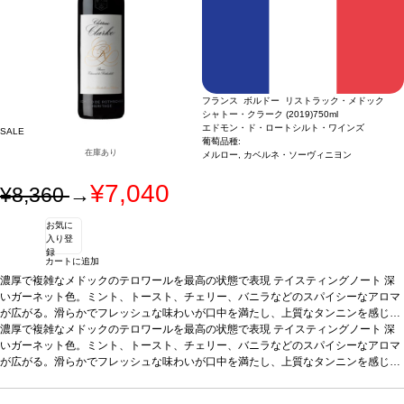
「グラン・コルテ」が世界規模での展開を志している。
械を使用して最高品質を作る要件の下発酵が行われる。アンデスの麓、メンドーサ
テイスティングノート
ア
ルゼンチンを代表するマルベックの特徴、スミレとプルーンの芳香を示す。シラー
から120キロ南に位置し、このユニークなテロワールにおいてマルベック品種は主
は半砂漠気候で育ち、すばらしいミネラルとスパイスを持つ。マルベックとシラー
要品種である。このワインは丹精込めて造られ、マルベックを主体としたブレンド
は濃く力強い。エレガンスと柔らかいタンニンとバラの香りはカベルネ・フランが
「グラン・コルテ」が世界規模での展開を志している。
テイスティングノート
ア
もたらす。すべてが調和し、複雑味と優雅さを持つ見事な一本。
ルゼンチンを代表するマルベックの特徴、スミレとプルーンの芳香を示す。シラー
合う料理
グリル
した肉やフランス産のチーズなどと好相性。中華料理: ブラックペッパーで味付け
は半砂漠気候で育ち、すばらしいミネラルとスパイスを持つ。マルベックとシラー
フランス ボルドー リストラック・メドック
した肉炒め、日本料理:肉の鉄板焼き、韓国料理:甘さ控えめのブルコギ
は濃く力強い。エレガンスと柔らかいタンニンとバラの香りはカベルネ・フランが
葡萄品種
マ
シャトー・クラーク (2019)
750ml
ルベック55%、カベルネ・フラン40%、シラー5%
もたらす。すべてが調和し、複雑味と優雅さを持つ見事な一本。
*本ヴィンテージが在庫切れの場
合う料理
グリル
エドモン・ド・ロートシルト・ワインズ
SALE
合、在庫があり価格が同様の場合は自動的に次のヴィンテージに変更されます、ご
した肉やフランス産のチーズなどと好相性。中華料理: ブラックペッパーで味付け
葡萄品種:
了承ください。
した肉炒め、日本料理:肉の鉄板焼き、韓国料理:甘さ控えめのブルコギ
葡萄品種
マ
在庫あり
メルロー, カベルネ・ソーヴィニヨン
ルベック55%、カベルネ・フラン40%、シラー5%
*本ヴィンテージが在庫切れの場
合、在庫があり価格が同様の場合は自動的に次のヴィンテージに変更されます、ご
¥7,040
¥8,360
→
了承ください。
お気に
入り登
録
カートに追加
濃厚で複雑なメドックのテロワールを最高の状態で表現
テイスティングノート
深
いガーネット色。ミント、トースト、チェリー、バニラなどのスパイシーなアロマ
が広がる。滑らかでフレッシュな味わいが口中を満たし、上質なタンニンを感じ
る。高い熟成のポテンシャルを有する、素晴らしく美味しい一本。
濃厚で複雑なメドックのテロワールを最高の状態で表現
テイスティングノート
合う料理
グリ
深
ルした肉、ソースのかかった肉料理、チーズの盛り合わせなどと好相性
いガーネット色。ミント、トースト、チェリー、バニラなどのスパイシーなアロマ
葡萄品種
メルロー 70%、カベルネ・ソーヴィニヨン 30%
が広がる。滑らかでフレッシュな味わいが口中を満たし、上質なタンニンを感じ
*本ヴィンテージが在庫切れの場
合、在庫があり価格が同様の場合は自動的に次のヴィンテージに変更されます、ご
る。高い熟成のポテンシャルを有する、素晴らしく美味しい一本。
合う料理
グリ
了承ください。
ルした肉、ソースのかかった肉料理、チーズの盛り合わせなどと好相性
葡萄品種