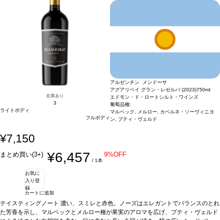
アルゼンチン メンドーサ
アグアリベイ グラン・レゼルバ (2023)
750ml
在庫あり
エドモン・ド・ロートシルト・ワインズ
3
葡萄品種:
ライトボディ
マルベック, メルロー, カベルネ・ソーヴィニヨ
フルボディ
ン, プティ・ヴェルド
¥7,150
¥6,457
まとめ買い(3+)
9%OFF
/ 1本
お気に
入り登
録
カートに追加
テイスティングノート
濃い、スミレと赤色。ノーズはエレガントでバランスのとれ
た芳香を示し、マルベックとメルロー種が果実のアロマを広げ、プティ・ヴェルド