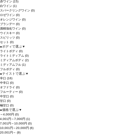
赤ワイン
(15)
白ワイン
(1)
スパークリングワイン
(0)
ロゼワイン
(0)
オレンジワイン
(0)
ブランデー
(0)
酒精強化ワイン
(0)
ウイスキー
(0)
スピリッツ
(0)
セット
(0)
●
ボディで選ぶ
▼
ライトボディ
(0)
ライトミディアム
(0)
ミディアムボディ
(2)
ミディアムフル
(1)
フルボディ
(0)
●
テイストで選ぶ
▼
辛口
(16)
中辛口
(0)
オフドライ
(0)
フルーティー
(0)
中甘口
(0)
甘口
(0)
極甘口
(0)
●
価格で選ぶ
▼
～4,000円
(0)
4,001円～7,000円
(1)
7,001円～10,000円
(0)
10,001円～20,000円
(6)
20,001円～
(9)