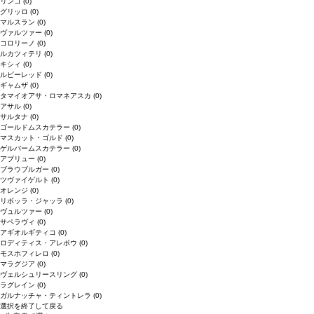
リンゴ
(0)
グリッロ
(0)
マルスラン
(0)
ヴァルツァー
(0)
コロリーノ
(0)
ルカツィテリ
(0)
キシィ
(0)
ルビーレッド
(0)
ギャムザ
(0)
タマイオアサ・ロマネアスカ
(0)
アサル
(0)
サルタナ
(0)
ゴールドムスカテラー
(0)
マスカット・ゴルド
(0)
ゲルバームスカテラー
(0)
アブリュー
(0)
ブラウブルガー
(0)
ツヴァイゲルト
(0)
オレンジ
(0)
リボッラ・ジャッラ
(0)
ヴュルツァー
(0)
サペラヴィ
(0)
アギオルギティコ
(0)
ロディティス・アレポウ
(0)
モスホフィレロ
(0)
マラグジア
(0)
ヴェルシュリースリング
(0)
ラグレイン
(0)
ガルナッチャ・ティントレラ
(0)
選択を終了して戻る