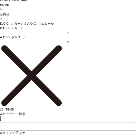
WORLD WINE BAR
HOME
>
全商品
>
D.O.C.- ルガーナ
&
A.O.C.- ポムロール
D.O.C.- ルガーナ
×
A.O.C.- ポムロール
×
16
ITEMS
●
キーワード検索
●
タイプで選ぶ
▼