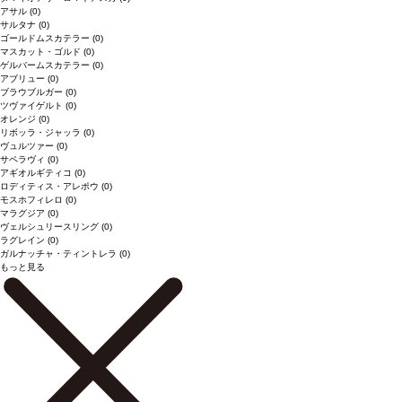
アサル
(0)
サルタナ
(0)
ゴールドムスカテラー
(0)
マスカット・ゴルド
(0)
ゲルバームスカテラー
(0)
アブリュー
(0)
ブラウブルガー
(0)
ツヴァイゲルト
(0)
オレンジ
(0)
リボッラ・ジャッラ
(0)
ヴュルツァー
(0)
サペラヴィ
(0)
アギオルギティコ
(0)
ロディティス・アレポウ
(0)
モスホフィレロ
(0)
マラグジア
(0)
ヴェルシュリースリング
(0)
ラグレイン
(0)
ガルナッチャ・ティントレラ
(0)
もっと見る