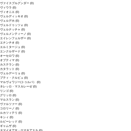
ヴァイスブルグンダー
(0)
ヴィウラ
(0)
ヴィオニエ
(0)
ヴェルディッキオ
(0)
ヴェルデホ
(0)
ヴェルドゥッツォ
(0)
ヴェルナッチャ
(0)
ヴェルメンティーノ
(0)
エイレンフェルザー
(0)
エナンチオ
(0)
エルミタージュ
(0)
エンクルザード
(0)
オーセロワ
(0)
オプティマ
(0)
カステラン
(0)
カタラット
(0)
ヴェルデーリョ
(0)
プティ・クルビュ
(0)
マルヴォワジー(トゥルバ）
(0)
ネレッロ・マスカレーゼ
(0)
リンゴ
(0)
グリッロ
(0)
マルスラン
(0)
ヴァルツァー
(0)
コロリーノ
(0)
ルカツィテリ
(0)
キシィ
(0)
ルビーレッド
(0)
ギャムザ
(0)
タマイオアサ・ロマネアスカ
(0)