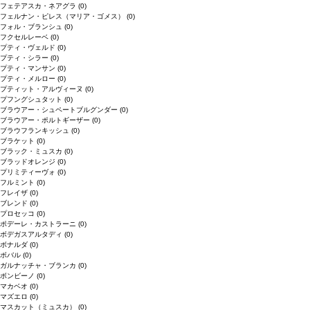
フェテアスカ・ネアグラ
(0)
フェルナン・ピレス（マリア・ゴメス）
(0)
フォル・ブランシュ
(0)
フクセルレーベ
(0)
プティ・ヴェルド
(0)
プティ・シラー
(0)
プティ・マンサン
(0)
プティ・メルロー
(0)
プティット・アルヴィーヌ
(0)
プフングシュタット
(0)
ブラウアー・シュペートブルグンダー
(0)
ブラウアー・ポルトギーザー
(0)
ブラウフランキッシュ
(0)
ブラケット
(0)
ブラック・ミュスカ
(0)
ブラッドオレンジ
(0)
プリミティーヴォ
(0)
フルミント
(0)
フレイザ
(0)
ブレンド
(0)
プロセッコ
(0)
ポデーレ・カストラーニ
(0)
ボデガスアルタディ
(0)
ボナルダ
(0)
ボバル
(0)
ガルナッチャ・ブランカ
(0)
ボンビーノ
(0)
マカベオ
(0)
マズエロ
(0)
マスカット（ミュスカ）
(0)