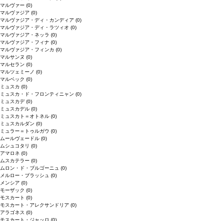
マルヴァー
(0)
マルヴァジア
(0)
マルヴァジア・ディ・カンディア
(0)
マルヴァジア・ディ・ラツィオ
(0)
マルヴァジア・ネッラ
(0)
マルヴァジア・フィナ
(0)
マルヴァジア・フィンカ
(0)
マルサンヌ
(0)
マルセラン
(0)
マルツェミーノ
(0)
マルベック
(0)
ミュスカ
(0)
ミュスカ・ド・フロンティニャン
(0)
ミュスカデ
(0)
ミュスカデル
(0)
ミュスカト＝オトネル
(0)
ミュスカルダン
(0)
ミュラー＝トゥルガウ
(0)
ムールヴェードル
(0)
ムシュコタリ
(0)
アマロネ
(0)
ムスカテラー
(0)
ムロン・ド・ブルゴーニュ
(0)
メルロー・ブラッシュ
(0)
メンシア
(0)
モーザック
(0)
モスカート
(0)
モスカート・アレクサンドリア
(0)
アラゴネス
(0)
モスカート・ジャッロ
(0)