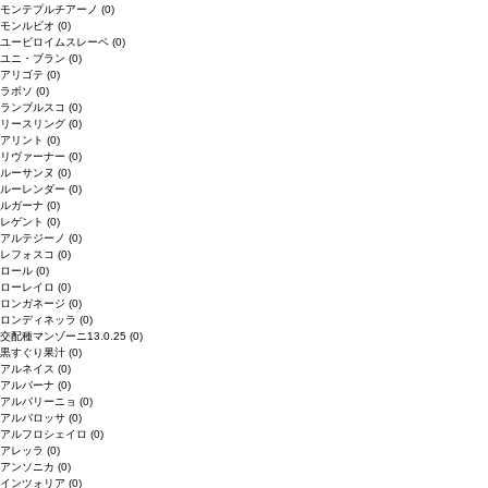
モンテプルチアーノ
(0)
モンルビオ
(0)
ユービロイムスレーベ
(0)
ユニ・ブラン
(0)
アリゴテ
(0)
ラボソ
(0)
ランブルスコ
(0)
リースリング
(0)
アリント
(0)
リヴァーナー
(0)
ルーサンヌ
(0)
ルーレンダー
(0)
ルガーナ
(0)
レゲント
(0)
アルテジーノ
(0)
レフォスコ
(0)
ロール
(0)
ローレイロ
(0)
ロンガネージ
(0)
ロンディネッラ
(0)
交配種マンゾーニ13.0.25
(0)
黒すぐり果汁
(0)
アルネイス
(0)
アルバーナ
(0)
アルバリーニョ
(0)
アルバロッサ
(0)
アルフロシェイロ
(0)
アレッラ
(0)
アンソニカ
(0)
インツォリア
(0)