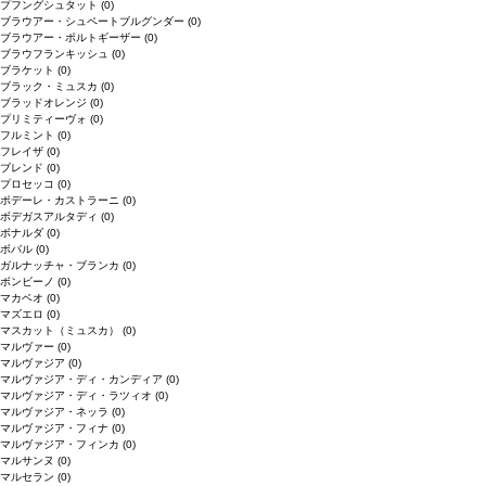
プフングシュタット
(0)
ブラウアー・シュペートブルグンダー
(0)
ブラウアー・ポルトギーザー
(0)
ブラウフランキッシュ
(0)
ブラケット
(0)
ブラック・ミュスカ
(0)
ブラッドオレンジ
(0)
プリミティーヴォ
(0)
フルミント
(0)
フレイザ
(0)
ブレンド
(0)
プロセッコ
(0)
ポデーレ・カストラーニ
(0)
ボデガスアルタディ
(0)
ボナルダ
(0)
ボバル
(0)
ガルナッチャ・ブランカ
(0)
ボンビーノ
(0)
マカベオ
(0)
マズエロ
(0)
マスカット（ミュスカ）
(0)
マルヴァー
(0)
マルヴァジア
(0)
マルヴァジア・ディ・カンディア
(0)
マルヴァジア・ディ・ラツィオ
(0)
マルヴァジア・ネッラ
(0)
マルヴァジア・フィナ
(0)
マルヴァジア・フィンカ
(0)
マルサンヌ
(0)
マルセラン
(0)