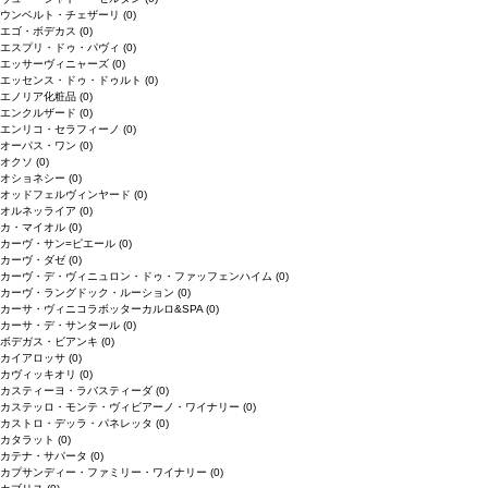
ウンベルト・チェザーリ
(0)
エゴ・ボデカス
(0)
エスプリ・ドゥ・パヴィ
(0)
エッサーヴィニャーズ
(0)
エッセンス・ドゥ・ドゥルト
(0)
エノリア化粧品
(0)
エンクルザード
(0)
エンリコ・セラフィーノ
(0)
オーパス・ワン
(0)
オクソ
(0)
オショネシー
(0)
オッドフェルヴィンヤード
(0)
オルネッライア
(0)
カ・マイオル
(0)
カーヴ・サン=ピエール
(0)
カーヴ・ダゼ
(0)
カーヴ・デ・ヴィニュロン・ドゥ・ファッフェンハイム
(0)
カーヴ・ラングドック・ルーション
(0)
カーサ・ヴィニコラボッターカルロ&SPA
(0)
カーサ・デ・サンタール
(0)
ボデガス・ビアンキ
(0)
カイアロッサ
(0)
カヴィッキオリ
(0)
カスティーヨ・ラバスティーダ
(0)
カステッロ・モンテ・ヴィビアーノ・ワイナリー
(0)
カストロ・デッラ・パネレッタ
(0)
カタラット
(0)
カテナ・サパータ
(0)
カプサンディー・ファミリー・ワイナリー
(0)