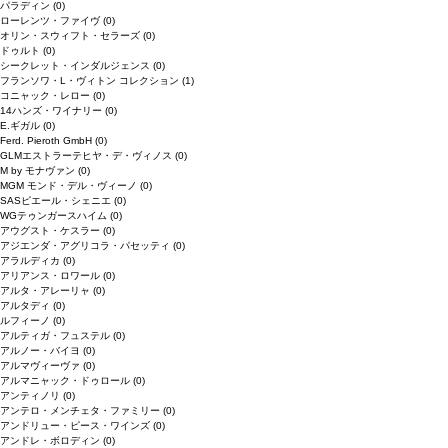
パラディン
(0)
ローレンツ・ファイヴ
(0)
オリン・スウィフト・セラーズ
(0)
ドゥルト
(0)
シークレット・インダルジェンス
(0)
フランソワ・L・ヴィトン コレクション
(1)
コニャック・レロー
(0)
14ハンズ・ワイナリー
(0)
E.ギガル
(0)
Ferd. Pieroth GmbH
(0)
GLMエストラーテヒヤ・デ・ヴィノス
(0)
M by モナヴァン
(0)
MGM モンド・デル・ヴィーノ
(0)
SASピエール・シェニエ
(0)
WGテゥンガースハイム
(0)
アウグスト・ケスラー
(0)
アジエンダ・アグリコラ・パセッティ
(0)
アラルディカ
(0)
アリアンス・ロワール
(0)
アルタ・アレーリャ
(0)
アルタディ
(0)
ルフィーノ
(0)
アルティガ・フュステル
(0)
アルノー・バイヨ
(0)
アルマヴィーヴァ
(0)
アルマニャック・ドゥロール
(0)
アンティノリ
(0)
アンテロ・メンチェタ・ファミリー
(0)
アンドリュー・ピース・ワインズ
(0)
アンドレ・ボロディン
(0)