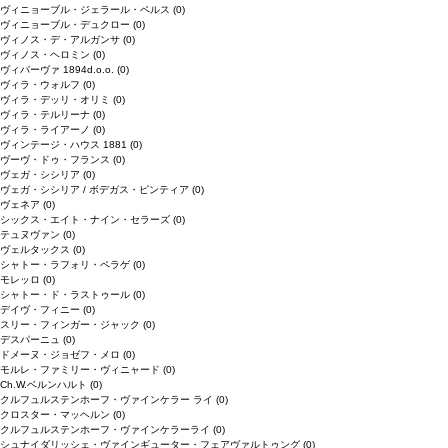
ヴィニョーブル・ジェラール・ペルス
(0)
ヴィニョーブル・デュクロー
(0)
ヴィノス・デ・アルガンサ
(0)
ヴィノス・ヘロミン
(0)
ヴィパーヴァ 1894d.o.o.
(0)
ヴィラ・ウォルフ
(0)
ヴィラ・デッリ・オリミ
(0)
ヴィラ・テルリーナ
(0)
ヴィラ・ライアーノ
(0)
ヴィンテージ・ハウス 1881
(0)
ヴーヴ・ドゥ・フランス
(0)
ヴェガ・シシリア
(0)
ヴェガ・シシリア / ボデガス・ピンティア
(0)
ヴェネア
(0)
シックス・エイト・ナイン・セラーズ
(0)
テュヌヴァン
(0)
ヴェルタックス
(0)
シャトー・ラフォリ・ペラゲ
(0)
モレッロ
(0)
シャトー・ド・ラストゥール
(0)
デイヴ・フィニー
(0)
スリー・フィンガー・ジャック
(0)
デスパーニュ
(0)
ドメーヌ・ジョゼフ・メロ
(0)
モルレ・ファミリー・ヴィニャード
(0)
Ch.W.ベルンハルト
(0)
クルフュルステンホーフ・ヴァインケラー ライ
(0)
クロスター・マッヘルン
(0)
クルフュルステンホーフ・ヴァインケラーライ
(0)
シュナイダリッシェ・ヴァインギューター・フェアヴァルトゥング
(0)