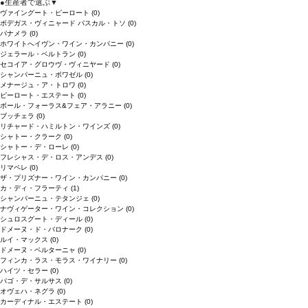
●
生産者で選ぶ
▼
ヴァイングート・ピーロート
(0)
ボデガス・ヴィニャード パスカル・トソ
(0)
パナメラ
(0)
ホワイトへイヴン・ワイン・カンパニー
(0)
ジェラール・ベルトラン
(0)
セコイア・グロウヴ・ヴィニヤード
(0)
シャンパーニュ・ボワゼル
(0)
メナージュ・ア・トロワ
(0)
ピーロート・エステート
(0)
ボール・フォーラス&フェア・アラニー
(0)
ブッチェラ
(0)
リチャード・ハミルトン・ワインズ
(0)
シャトー・クラーク
(0)
シャトー・デ・ローレ
(0)
フレシャス・デ・ロス・アンデス
(0)
リマペレ
(0)
ザ・プリズナー・ワイン・カンパニー
(0)
カ・ディ・フラーティ
(1)
シャンパーニュ・テタンジェ
(0)
ナヴィゲーター・ワイン・コレクション
(0)
シュロスグート・ディール
(0)
ドメーヌ・ド・バロナーク
(0)
ルイ・マックス
(0)
ドメーヌ・ベルターニャ
(0)
フィンカ・ラス・モラス・ワイナリー
(0)
ハイツ・セラー
(0)
パゴ・デ・サルサス
(0)
オヴェハ・ネグラ
(0)
カーディナル・エステート
(0)