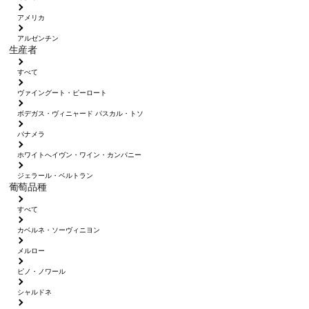
アメリカ
アルゼンチン
生産者
すべて
ヴァイングート・ピーロート
ボデガス・ヴィニャード パスカル・トソ
パナメラ
ホワイトへイヴン・ワイン・カンパニー
ジェラール・ベルトラン
葡萄品種
すべて
カベルネ・ソーヴィニヨン
メルロー
ピノ・ノワール
シャルドネ