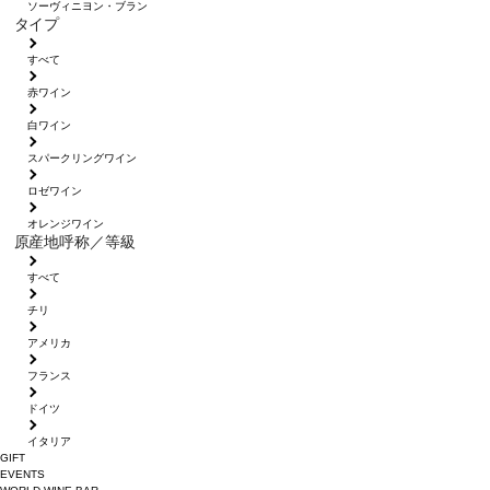
ソーヴィニヨン・ブラン
タイプ
すべて
赤ワイン
白ワイン
スパークリングワイン
ロゼワイン
オレンジワイン
原産地呼称／等級
すべて
チリ
アメリカ
フランス
ドイツ
イタリア
GIFT
EVENTS