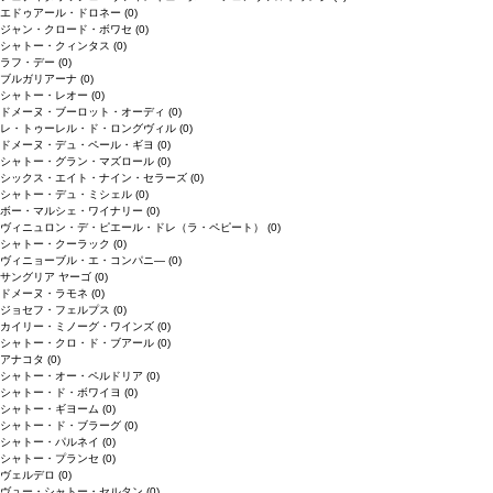
エドゥアール・ドロネー
(0)
ジャン・クロード・ボワセ
(0)
シャトー・クィンタス
(0)
ラフ・デー
(0)
ブルガリアーナ
(0)
シャトー・レオー
(0)
ドメーヌ・ブーロット・オーディ
(0)
レ・トゥーレル・ド・ロングヴィル
(0)
ドメーヌ・デュ・ペール・ギヨ
(0)
シャトー・グラン・マズロール
(0)
シックス・エイト・ナイン・セラーズ
(0)
シャトー・デュ・ミシェル
(0)
ボー・マルシェ・ワイナリー
(0)
ヴィニュロン・デ・ピエール・ドレ（ラ・ペピート）
(0)
シャトー・クーラック
(0)
ヴィニョーブル・エ・コンパニ―
(0)
サングリア ヤーゴ
(0)
ドメーヌ・ラモネ
(0)
ジョセフ・フェルプス
(0)
カイリー・ミノーグ・ワインズ
(0)
シャトー・クロ・ド・ブアール
(0)
アナコタ
(0)
シャトー・オー・ペルドリア
(0)
シャトー・ド・ボワイヨ
(0)
シャトー・ギヨーム
(0)
シャトー・ド・ブラーグ
(0)
シャトー・パルネイ
(0)
シャトー・プランセ
(0)
ヴェルデロ
(0)
ヴュー・シャトー・セルタン
(0)