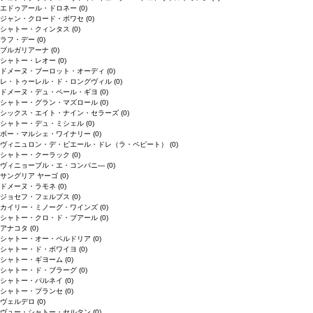
エドゥアール・ドロネー
(0)
ジャン・クロード・ボワセ
(0)
シャトー・クィンタス
(0)
ラフ・デー
(0)
ブルガリアーナ
(0)
シャトー・レオー
(0)
ドメーヌ・ブーロット・オーディ
(0)
レ・トゥーレル・ド・ロングヴィル
(0)
ドメーヌ・デュ・ペール・ギヨ
(0)
シャトー・グラン・マズロール
(0)
シックス・エイト・ナイン・セラーズ
(0)
シャトー・デュ・ミシェル
(0)
ボー・マルシェ・ワイナリー
(0)
ヴィニュロン・デ・ピエール・ドレ（ラ・ペピート）
(0)
シャトー・クーラック
(0)
ヴィニョーブル・エ・コンパニ―
(0)
サングリア ヤーゴ
(0)
ドメーヌ・ラモネ
(0)
ジョセフ・フェルプス
(0)
カイリー・ミノーグ・ワインズ
(0)
シャトー・クロ・ド・ブアール
(0)
アナコタ
(0)
シャトー・オー・ペルドリア
(0)
シャトー・ド・ボワイヨ
(0)
シャトー・ギヨーム
(0)
シャトー・ド・ブラーグ
(0)
シャトー・パルネイ
(0)
シャトー・プランセ
(0)
ヴェルデロ
(0)
ヴュー・シャトー・セルタン
(0)