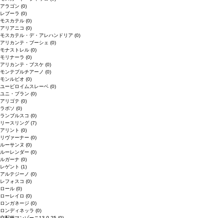
アラゴン
(0)
レブーラ
(0)
モスカテル
(0)
アリアニコ
(0)
モスカテル・デ・アレハンドリア
(0)
アリカンテ・ブーシェ
(0)
モナストレル
(0)
モリナーラ
(0)
アリカンテ・ブスケ
(0)
モンテプルチアーノ
(0)
モンルビオ
(0)
ユービロイムスレーベ
(0)
ユニ・ブラン
(0)
アリゴテ
(0)
ラボソ
(0)
ランブルスコ
(0)
リースリング
(7)
アリント
(0)
リヴァーナー
(0)
ルーサンヌ
(0)
ルーレンダー
(0)
ルガーナ
(0)
レゲント
(1)
アルテジーノ
(0)
レフォスコ
(0)
ロール
(0)
ローレイロ
(0)
ロンガネージ
(0)
ロンディネッラ
(0)
交配種マンゾーニ13.0.25
(0)