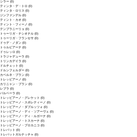
シラー
(0)
ティンタ・デ・トロ
(0)
ティンタ・ロリス
(0)
ジンファンデル
(0)
ティント・カオ
(0)
ティント・フィーノ
(0)
テンプラニーリョ
(0)
トゥーリガ・ナシオナル
(0)
トゥーリガ・フランセサ
(0)
ドゥデ・ノダン
(0)
トゥルビアーナ
(0)
ドゥレッロ
(0)
トラジャデューラ
(0)
トリンカデイラ
(0)
ドルチェット
(0)
ドルンフェルダー
(0)
カベルネ・ブラン
(0)
トレッビアーノ
(0)
カリニャン・ブラン
(0)
レブラ
(0)
バルベーラ
(0)
トレッビアーノ・グレケット
(0)
トレッビアーノ・スポレティーノ
(0)
トレッビアーノ・ダブルッツォ
(0)
トレッビアーノ・ディ・ソアーヴェ
(0)
トレッビアーノ・ディ・ルガーナ
(0)
トレッビアーノ・トスカーナ
(0)
トレッビアーノ・プロカニコ
(0)
トレパット
(0)
トレパットガルナッチャ
(0)