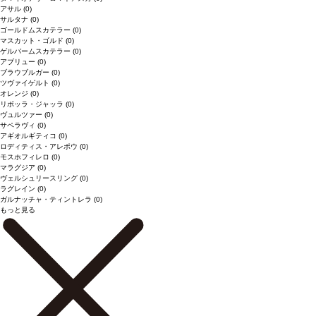
アサル
(0)
サルタナ
(0)
ゴールドムスカテラー
(0)
マスカット・ゴルド
(0)
ゲルバームスカテラー
(0)
アブリュー
(0)
ブラウブルガー
(0)
ツヴァイゲルト
(0)
オレンジ
(0)
リボッラ・ジャッラ
(0)
ヴュルツァー
(0)
サペラヴィ
(0)
アギオルギティコ
(0)
ロディティス・アレポウ
(0)
モスホフィレロ
(0)
マラグジア
(0)
ヴェルシュリースリング
(0)
ラグレイン
(0)
ガルナッチャ・ティントレラ
(0)
もっと見る