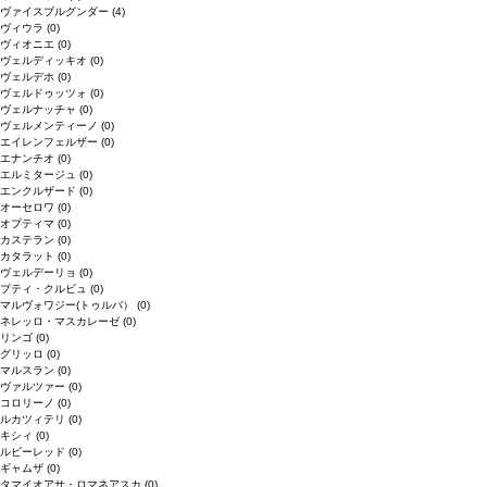
ヴァイスブルグンダー
(4)
ヴィウラ
(0)
ヴィオニエ
(0)
ヴェルディッキオ
(0)
ヴェルデホ
(0)
ヴェルドゥッツォ
(0)
ヴェルナッチャ
(0)
ヴェルメンティーノ
(0)
エイレンフェルザー
(0)
エナンチオ
(0)
エルミタージュ
(0)
エンクルザード
(0)
オーセロワ
(0)
オプティマ
(0)
カステラン
(0)
カタラット
(0)
ヴェルデーリョ
(0)
プティ・クルビュ
(0)
マルヴォワジー(トゥルバ）
(0)
ネレッロ・マスカレーゼ
(0)
リンゴ
(0)
グリッロ
(0)
マルスラン
(0)
ヴァルツァー
(0)
コロリーノ
(0)
ルカツィテリ
(0)
キシィ
(0)
ルビーレッド
(0)
ギャムザ
(0)
タマイオアサ・ロマネアスカ
(0)