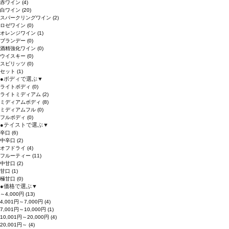
赤ワイン
(4)
白ワイン
(20)
スパークリングワイン
(2)
ロゼワイン
(0)
オレンジワイン
(1)
ブランデー
(0)
酒精強化ワイン
(0)
ウイスキー
(0)
スピリッツ
(0)
セット
(1)
●
ボディで選ぶ
▼
ライトボディ
(0)
ライトミディアム
(2)
ミディアムボディ
(8)
ミディアムフル
(0)
フルボディ
(0)
●
テイストで選ぶ
▼
辛口
(6)
中辛口
(2)
オフドライ
(4)
フルーティー
(11)
中甘口
(2)
甘口
(1)
極甘口
(0)
●
価格で選ぶ
▼
～4,000円
(13)
4,001円～7,000円
(4)
7,001円～10,000円
(1)
10,001円～20,000円
(4)
20,001円～
(4)