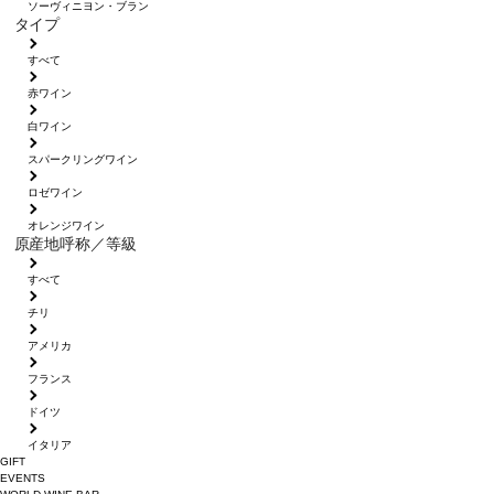
ソーヴィニヨン・ブラン
タイプ
すべて
赤ワイン
白ワイン
スパークリングワイン
ロゼワイン
オレンジワイン
原産地呼称／等級
すべて
チリ
アメリカ
フランス
ドイツ
イタリア
GIFT
EVENTS