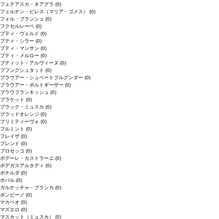
フェテアスカ・ネアグラ
(0)
フェルナン・ピレス（マリア・ゴメス）
(0)
フォル・ブランシュ
(0)
フクセルレーベ
(0)
プティ・ヴェルド
(0)
プティ・シラー
(0)
プティ・マンサン
(0)
プティ・メルロー
(0)
プティット・アルヴィーヌ
(0)
プフングシュタット
(0)
ブラウアー・シュペートブルグンダー
(0)
ブラウアー・ポルトギーザー
(0)
ブラウフランキッシュ
(0)
ブラケット
(0)
ブラック・ミュスカ
(0)
ブラッドオレンジ
(0)
プリミティーヴォ
(0)
フルミント
(0)
フレイザ
(0)
ブレンド
(0)
プロセッコ
(0)
ポデーレ・カストラーニ
(0)
ボデガスアルタディ
(0)
ボナルダ
(0)
ボバル
(0)
ガルナッチャ・ブランカ
(0)
ボンビーノ
(0)
マカベオ
(0)
マズエロ
(0)
マスカット（ミュスカ）
(0)