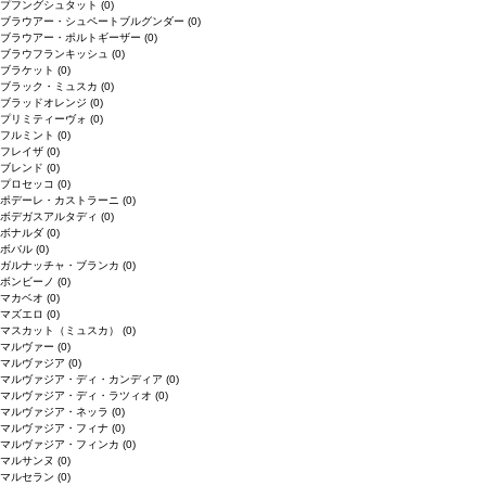
プフングシュタット
(0)
ブラウアー・シュペートブルグンダー
(0)
ブラウアー・ポルトギーザー
(0)
ブラウフランキッシュ
(0)
ブラケット
(0)
ブラック・ミュスカ
(0)
ブラッドオレンジ
(0)
プリミティーヴォ
(0)
フルミント
(0)
フレイザ
(0)
ブレンド
(0)
プロセッコ
(0)
ポデーレ・カストラーニ
(0)
ボデガスアルタディ
(0)
ボナルダ
(0)
ボバル
(0)
ガルナッチャ・ブランカ
(0)
ボンビーノ
(0)
マカベオ
(0)
マズエロ
(0)
マスカット（ミュスカ）
(0)
マルヴァー
(0)
マルヴァジア
(0)
マルヴァジア・ディ・カンディア
(0)
マルヴァジア・ディ・ラツィオ
(0)
マルヴァジア・ネッラ
(0)
マルヴァジア・フィナ
(0)
マルヴァジア・フィンカ
(0)
マルサンヌ
(0)
マルセラン
(0)