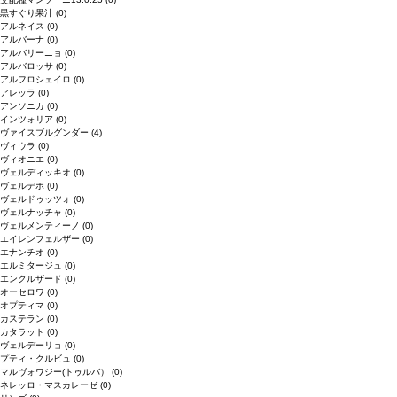
黒すぐり果汁
(0)
アルネイス
(0)
アルバーナ
(0)
アルバリーニョ
(0)
アルバロッサ
(0)
アルフロシェイロ
(0)
アレッラ
(0)
アンソニカ
(0)
インツォリア
(0)
ヴァイスブルグンダー
(4)
ヴィウラ
(0)
ヴィオニエ
(0)
ヴェルディッキオ
(0)
ヴェルデホ
(0)
ヴェルドゥッツォ
(0)
ヴェルナッチャ
(0)
ヴェルメンティーノ
(0)
エイレンフェルザー
(0)
エナンチオ
(0)
エルミタージュ
(0)
エンクルザード
(0)
オーセロワ
(0)
オプティマ
(0)
カステラン
(0)
カタラット
(0)
ヴェルデーリョ
(0)
プティ・クルビュ
(0)
マルヴォワジー(トゥルバ）
(0)
ネレッロ・マスカレーゼ
(0)