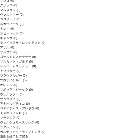
リンゴ
(0)
グリッロ
(0)
マルスラン
(0)
ヴァルツァー
(0)
コロリーノ
(0)
ルカツィテリ
(0)
キシィ
(0)
ルビーレッド
(0)
ギャムザ
(0)
タマイオアサ・ロマネアスカ
(0)
アサル
(0)
サルタナ
(0)
ゴールドムスカテラー
(0)
マスカット・ゴルド
(0)
ゲルバームスカテラー
(0)
アブリュー
(0)
ブラウブルガー
(0)
ツヴァイゲルト
(0)
オレンジ
(0)
リボッラ・ジャッラ
(0)
ヴュルツァー
(0)
サペラヴィ
(0)
アギオルギティコ
(0)
ロディティス・アレポウ
(0)
モスホフィレロ
(0)
マラグジア
(0)
ヴェルシュリースリング
(0)
ラグレイン
(0)
ガルナッチャ・ティントレラ
(0)
選択を終了して戻る