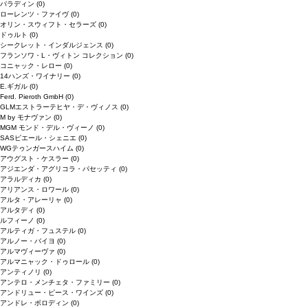
パラディン
(0)
ローレンツ・ファイヴ
(0)
オリン・スウィフト・セラーズ
(0)
ドゥルト
(0)
シークレット・インダルジェンス
(0)
フランソワ・L・ヴィトン コレクション
(0)
コニャック・レロー
(0)
14ハンズ・ワイナリー
(0)
E.ギガル
(0)
Ferd. Pieroth GmbH
(0)
GLMエストラーテヒヤ・デ・ヴィノス
(0)
M by モナヴァン
(0)
MGM モンド・デル・ヴィーノ
(0)
SASピエール・シェニエ
(0)
WGテゥンガースハイム
(0)
アウグスト・ケスラー
(0)
アジエンダ・アグリコラ・パセッティ
(0)
アラルディカ
(0)
アリアンス・ロワール
(0)
アルタ・アレーリャ
(0)
アルタディ
(0)
ルフィーノ
(0)
アルティガ・フュステル
(0)
アルノー・バイヨ
(0)
アルマヴィーヴァ
(0)
アルマニャック・ドゥロール
(0)
アンティノリ
(0)
アンテロ・メンチェタ・ファミリー
(0)
アンドリュー・ピース・ワインズ
(0)
アンドレ・ボロディン
(0)