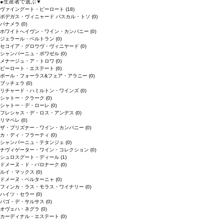
●
生産者で選ぶ
▼
ヴァイングート・ピーロート
(18)
ボデガス・ヴィニャード パスカル・トソ
(0)
パナメラ
(0)
ホワイトへイヴン・ワイン・カンパニー
(0)
ジェラール・ベルトラン
(0)
セコイア・グロウヴ・ヴィニヤード
(0)
シャンパーニュ・ボワゼル
(0)
メナージュ・ア・トロワ
(0)
ピーロート・エステート
(6)
ボール・フォーラス&フェア・アラニー
(0)
ブッチェラ
(0)
リチャード・ハミルトン・ワインズ
(0)
シャトー・クラーク
(0)
シャトー・デ・ローレ
(0)
フレシャス・デ・ロス・アンデス
(0)
リマペレ
(0)
ザ・プリズナー・ワイン・カンパニー
(0)
カ・ディ・フラーティ
(0)
シャンパーニュ・テタンジェ
(0)
ナヴィゲーター・ワイン・コレクション
(0)
シュロスグート・ディール
(1)
ドメーヌ・ド・バロナーク
(0)
ルイ・マックス
(0)
ドメーヌ・ベルターニャ
(0)
フィンカ・ラス・モラス・ワイナリー
(0)
ハイツ・セラー
(0)
パゴ・デ・サルサス
(0)
オヴェハ・ネグラ
(0)
カーディナル・エステート
(0)