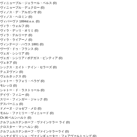
ヴィニョーブル・ジェラール・ペルス
(0)
ヴィニョーブル・デュクロー
(0)
ヴィノス・デ・アルガンサ
(0)
ヴィノス・ヘロミン
(0)
ヴィパーヴァ 1894d.o.o.
(0)
ヴィラ・ウォルフ
(0)
ヴィラ・デッリ・オリミ
(0)
ヴィラ・テルリーナ
(0)
ヴィラ・ライアーノ
(0)
ヴィンテージ・ハウス 1881
(0)
ヴーヴ・ドゥ・フランス
(0)
ヴェガ・シシリア
(0)
ヴェガ・シシリア / ボデガス・ピンティア
(0)
ヴェネア
(0)
シックス・エイト・ナイン・セラーズ
(0)
テュヌヴァン
(0)
ヴェルタックス
(0)
シャトー・ラフォリ・ペラゲ
(0)
モレッロ
(0)
シャトー・ド・ラストゥール
(0)
デイヴ・フィニー
(0)
スリー・フィンガー・ジャック
(0)
デスパーニュ
(0)
ドメーヌ・ジョゼフ・メロ
(0)
モルレ・ファミリー・ヴィニャード
(0)
Ch.W.ベルンハルト
(0)
クルフュルステンホーフ・ヴァインケラー ライ
(0)
クロスター・マッヘルン
(0)
クルフュルステンホーフ・ヴァインケラーライ
(0)
シュナイダリッシェ・ヴァインギューター・フェアヴァルトゥング
(0)