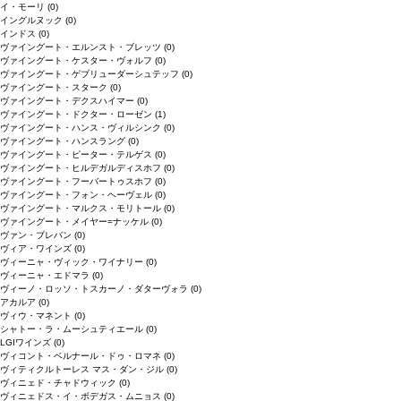
イ・モーリ
(0)
イングルヌック
(0)
インドス
(0)
ヴァイングート・エルンスト・ブレッツ
(0)
ヴァイングート・ケスター・ヴォルフ
(0)
ヴァイングート・ゲブリューダーシュテッフ
(0)
ヴァイングート・スターク
(0)
ヴァイングート・デクスハイマー
(0)
ヴァイングート・ドクター・ローゼン
(1)
ヴァイングート・ハンス・ヴィルシンク
(0)
ヴァイングート・ハンスラング
(0)
ヴァイングート・ピーター・テルゲス
(0)
ヴァイングート・ヒルデガルディスホフ
(0)
ヴァイングート・フーバートゥスホフ
(0)
ヴァイングート・フォン・ヘーヴェル
(0)
ヴァイングート・マルクス・モリトール
(0)
ヴァイングート・メイヤー=ナッケル
(0)
ヴァン・ブレバン
(0)
ヴィア・ワインズ
(0)
ヴィーニャ・ヴィック・ワイナリー
(0)
ヴィーニャ・エドマラ
(0)
ヴィーノ・ロッソ・トスカーノ・ダターヴォラ
(0)
アカルア
(0)
ヴィウ・マネント
(0)
シャトー・ラ・ムーシュティエール
(0)
LGIワインズ
(0)
ヴィコント・ベルナール・ドゥ・ロマネ
(0)
ヴィティクルトーレス マス・ダン・ジル
(0)
ヴィニェド・チャドウィック
(0)
ヴィニェドス・イ・ボデガス・ムニョス
(0)