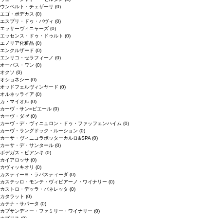
ウンベルト・チェザーリ
(0)
エゴ・ボデカス
(0)
エスプリ・ドゥ・パヴィ
(0)
エッサーヴィニャーズ
(0)
エッセンス・ドゥ・ドゥルト
(0)
エノリア化粧品
(0)
エンクルザード
(0)
エンリコ・セラフィーノ
(0)
オーパス・ワン
(0)
オクソ
(0)
オショネシー
(0)
オッドフェルヴィンヤード
(0)
オルネッライア
(0)
カ・マイオル
(0)
カーヴ・サン=ピエール
(0)
カーヴ・ダゼ
(0)
カーヴ・デ・ヴィニュロン・ドゥ・ファッフェンハイム
(0)
カーヴ・ラングドック・ルーション
(0)
カーサ・ヴィニコラボッターカルロ&SPA
(0)
カーサ・デ・サンタール
(0)
ボデガス・ビアンキ
(0)
カイアロッサ
(0)
カヴィッキオリ
(0)
カスティーヨ・ラバスティーダ
(0)
カステッロ・モンテ・ヴィビアーノ・ワイナリー
(0)
カストロ・デッラ・パネレッタ
(0)
カタラット
(0)
カテナ・サパータ
(0)
カプサンディー・ファミリー・ワイナリー
(0)