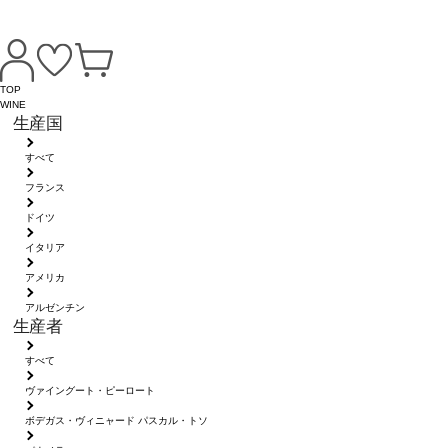
TOP
WINE
生産国
すべて
フランス
ドイツ
イタリア
アメリカ
アルゼンチン
生産者
すべて
ヴァイングート・ピーロート
ボデガス・ヴィニャード パスカル・トソ