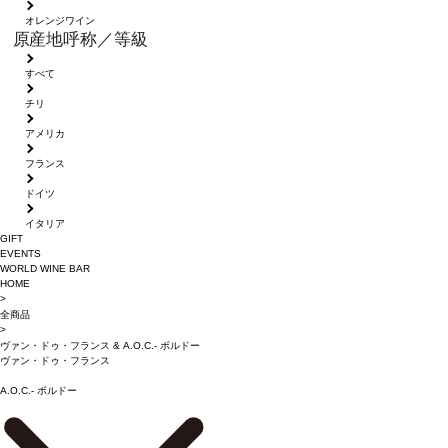
オレンジワイン
原産地呼称／等級
すべて
チリ
アメリカ
フランス
ドイツ
イタリア
GIFT
EVENTS
WORLD WINE BAR
HOME
>
全商品
>
ヴァン・ドゥ・フランス
&
A.O.C.- ボルドー
ヴァン・ドゥ・フランス
A.O.C.- ボルドー