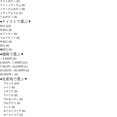
ライトボディ
(2)
ライトミディアム
(0)
ミディアムボディ
(6)
ミディアムフル
(1)
フルボディ
(3)
●
テイストで選ぶ
▼
辛口
(23)
中辛口
(0)
オフドライ
(0)
フルーティー
(0)
中甘口
(0)
甘口
(0)
極甘口
(0)
●
価格で選ぶ
▼
～4,000円
(2)
4,001円～7,000円
(11)
7,001円～10,000円
(1)
10,001円～20,000円
(5)
20,001円～
(4)
●
生産地で選ぶ
▼
フランス
(23)
ドイツ
(0)
イタリア
(0)
アメリカ
(0)
アルゼンチン
(0)
ウルグアイ
(0)
インド
(0)
オーストラリア
(0)
オーストリア
(0)