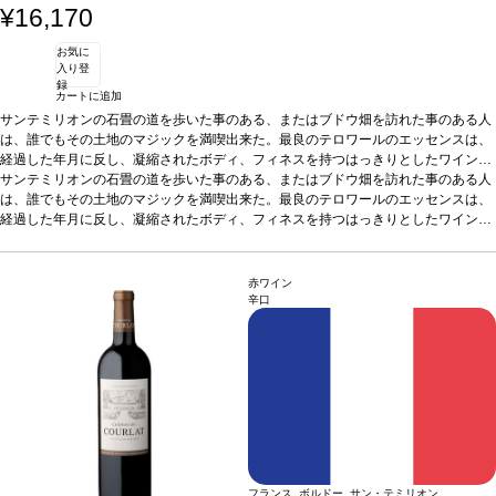
¥16,170
お気に
入り登
録
カートに追加
サンテミリオンの石畳の道を歩いた事のある、またはブドウ畑を訪れた事のある人
は、誰でもその土地のマジックを満喫出来た。最良のテロワールのエッセンスは、
経過した年月に反し、凝縮されたボディ、フィネスを持つはっきりとしたワインを
造り出す。 シャトー・カノンとローザン・セグラの所有者であるシャネルは、201
サンテミリオンの石畳の道を歩いた事のある、またはブドウ畑を訪れた事のある人
7年にシャトー・ベルリケを買収した。エステートはサンテミリオンの中心に位置
は、誰でもその土地のマジックを満喫出来た。最良のテロワールのエッセンスは、
する宝である。シャトー・カノンのブドウ畑に完全に囲まれ、テロワールは台地に
経過した年月に反し、凝縮されたボディ、フィネスを持つはっきりとしたワインを
広がる。シャトー・カノンの歴史ある区画に沿って、メルロー、カベルネ・フラン
造り出す。 シャトー・カノンとローザン・セグラの所有者であるシャネルは、201
が植わっている10ヘクタールのブドウ畑はサンテミリオン丘の西の斜面を見下ろ
7年にシャトー・ベルリケを買収した。エステートはサンテミリオンの中心に位置
し、急斜面そしてなだらかな斜面がドルドーニュ川へと続く。石灰岩台地によるワ
する宝である。シャトー・カノンのブドウ畑に完全に囲まれ、テロワールは台地に
赤ワイン
インの組成への影響は明らかで、格別できりっとしたエレガントなワインを造り出
広がる。シャトー・カノンの歴史ある区画に沿って、メルロー、カベルネ・フラン
辛口
すポテンシャルを持つ。 ベルリケの特徴であるテロワ?ルとはっきりとしたエレガ
が植わっている10ヘクタールのブドウ畑はサンテミリオン丘の西の斜面を見下ろ
ントなミネラル感のスタイルの間に起こるマジックは自然によるものである。現在
し、急斜面そしてなだらかな斜面がドルドーニュ川へと続く。石灰岩台地によるワ
シャトー・カノンのチームが同様のケアと高い技術力でシャトー・ベルリケの管理
インの組成への影響は明らかで、格別できりっとしたエレガントなワインを造り出
に取り組んでいる。 近隣にあるシャトー・カノンの区画での20年に及ぶ経験は疑
すポテンシャルを持つ。 ベルリケの特徴であるテロワ?ルとはっきりとしたエレガ
う余地のないしっかりとした礎となり、この複雑な作業を実行している。彼らのコ
ントなミネラル感のスタイルの間に起こるマジックは自然によるものである。現在
ミットメントは2017年のヴィンテージから始まっている。
シャトー・カノンのチームが同様のケアと高い技術力でシャトー・ベルリケの管理
テイスティングノート
フローラルなノーズが広がり、ケンティフォリアローズとブラックベリーが融合
に取り組んでいる。 近隣にあるシャトー・カノンの区画での20年に及ぶ経験は疑
し、フルーティーさのパワーは徐々に増し、ヴィンテージの深みを際立たせてい
う余地のないしっかりとした礎となり、この複雑な作業を実行している。彼らのコ
る。2つの魅力的な芳香は野性的なタッチを添え、まろやかで美味しい含みへと展
ミットメントは2017年のヴィンテージから始まっている。
テイスティングノート
フランス ボルドー サン・テミリオン