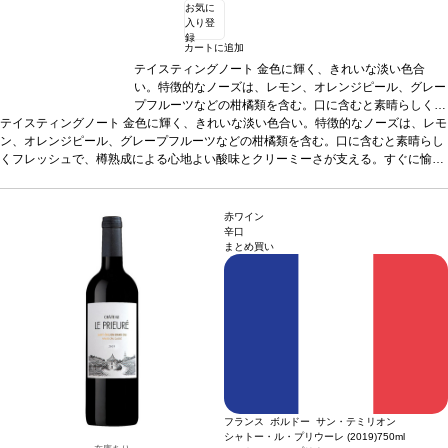
お気に
入り登
録
カートに追加
テイスティングノート
金色に輝く、きれいな淡い色合
い。特徴的なノーズは、レモン、オレンジピール、グレー
プフルーツなどの柑橘類を含む。口に含むと素晴らしくフ
テイスティングノート
金色に輝く、きれいな淡い色合い。特徴的なノーズは、レモ
レッシュで、樽熟成による心地よい酸味とクリーミーさが
ン、オレンジピール、グレープフルーツなどの柑橘類を含む。口に含むと素晴らし
支える。すぐに愉しめる、美味しい一本。
合う料理
ホタ
くフレッシュで、樽熟成による心地よい酸味とクリーミーさが支える。すぐに愉し
テのバター焼きなどと好相性
葡萄品種
ソーヴィニヨン・
める、美味しい一本。
合う料理
ブラン、セミヨン、ーヴィニヨン・グリ
ホタテのバター焼きなどと好相性
認証
葡萄品種
HVE3認証
ソーヴ
ィニヨン・ブラン、セミヨン、ーヴィニヨン・グリ
認証
HVE3認証
赤ワイン
辛口
まとめ買い
フランス ボルドー サン・テミリオン
シャトー・ル・プリウーレ (2019)
750ml