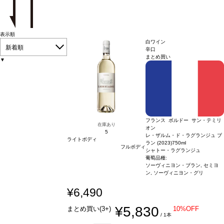
表示順
白ワイン
新着順
辛口
まとめ買い
▼
フランス ボルドー サン・テミリ
在庫あり
オン
5
レ・ザルム・ド・ラグランジュ ブ
ライトボディ
ラン (2023)
750ml
フルボディ
シャトー・ラグランジュ
葡萄品種:
ソーヴィニヨン・ブラン, セミヨ
ン, ソーヴィニヨン・グリ
¥6,490
¥5,830
まとめ買い(3+)
10%OFF
/ 1本