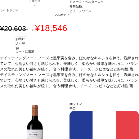
在庫あり
ドメーヌ・ベルターニャ
4
葡萄品種:
ライトボディ
ピノ・ノワール
フルボディ
¥18,546
¥20,603
→
お気に
入り登
録
カートに追加
テイスティングノート
ノーズは黒果実を含み、ほのかなキルシュを伴う。洗練され
ていて、心地よい甘さも感じられる。美味しく、柔らかい濃厚な味わいに、バラン
スの取れた美しい後味が続く。
合う料理
赤肉、チーズ、ジビエなどと好相性
葡萄
品種
テイスティングノート
ピノ・ノワール
*本ヴィンテージが在庫切れの場合、在庫があり価格が同様の
ノーズは黒果実を含み、ほのかなキルシュを伴う。洗練され
場合は自動的に次のヴィンテージに変更されます、ご了承ください。
ていて、心地よい甘さも感じられる。美味しく、柔らかい濃厚な味わいに、バラン
スの取れた美しい後味が続く。
合う料理
赤肉、チーズ、ジビエなどと好相性
葡萄
品種
ピノ・ノワール
*本ヴィンテージが在庫切れの場合、在庫があり価格が同様の
場合は自動的に次のヴィンテージに変更されます、ご了承ください。
赤ワイン
辛口