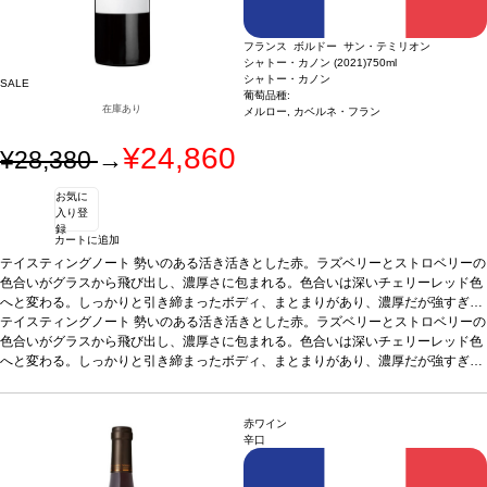
フランス ボルドー サン・テミリオン
シャトー・カノン (2021)
750ml
シャトー・カノン
SALE
葡萄品種:
在庫あり
メルロー, カベルネ・フラン
¥24,860
¥28,380
→
お気に
入り登
録
カートに追加
テイスティングノート
勢いのある活き活きとした赤。ラズベリーとストロベリーの
色合いがグラスから飛び出し、濃厚さに包まれる。色合いは深いチェリーレッド色
へと変わる。しっかりと引き締まったボディ、まとまりがあり、濃厚だが強すぎな
い。ミットパレットはコントロールされたテンションと高い精度を示し、オレンジ
テイスティングノート
勢いのある活き活きとした赤。ラズベリーとストロベリーの
の花の輝きと、蜂蜜というよりアーモンドに近いほのかな甘さが活気づく。フルー
色合いがグラスから飛び出し、濃厚さに包まれる。色合いは深いチェリーレッド色
ティー、花、ハーブ、スモーキーさの見事なバランスに、万華鏡のような複雑さが
へと変わる。しっかりと引き締まったボディ、まとまりがあり、濃厚だが強すぎな
印象的。探求し愉しむように誘われる。
い。ミットパレットはコントロールされたテンションと高い精度を示し、オレンジ
葡萄品種
71% メルロー、29% カベルネ・
フラン
の花の輝きと、蜂蜜というよりアーモンドに近いほのかな甘さが活気づく。フルー
ティー、花、ハーブ、スモーキーさの見事なバランスに、万華鏡のような複雑さが
赤ワイン
印象的。探求し愉しむように誘われる。
葡萄品種
71% メルロー、29% カベルネ・
辛口
フラン