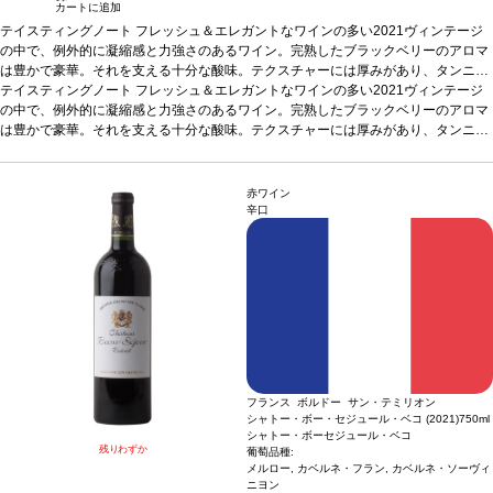
カートに追加
テイスティングノート
フレッシュ＆エレガントなワインの多い2021ヴィンテージ
の中で、例外的に凝縮感と力強さのあるワイン。完熟したブラックベリーのアロマ
は豊かで豪華。それを支える十分な酸味。テクスチャーには厚みがあり、タンニン
も滑らかだが、余韻に強いグリップを感じる（抽出が強い？）。収穫は9月28日か
テイスティングノート
フレッシュ＆エレガントなワインの多い2021ヴィンテージ
ら10月12日にかけて。補糖無しでこのアルコール度数を実現できたのは、やはりパ
の中で、例外的に凝縮感と力強さのあるワイン。完熟したブラックベリーのアロマ
ヴィの持つ南向き斜面のおかげだろう。
は豊かで豪華。それを支える十分な酸味。テクスチャーには厚みがあり、タンニン
葡萄品種
52% メルロー、30% カベルネ・
フラン、18% カベルネ・ソーヴィニヨン
も滑らかだが、余韻に強いグリップを感じる（抽出が強い？）。収穫は9月28日か
ら10月12日にかけて。補糖無しでこのアルコール度数を実現できたのは、やはりパ
ヴィの持つ南向き斜面のおかげだろう。
葡萄品種
52% メルロー、30% カベルネ・
赤ワイン
フラン、18% カベルネ・ソーヴィニヨン
辛口
フランス ボルドー サン・テミリオン
シャトー・ボー・セジュール・ベコ (2021)
750ml
シャトー・ボーセジュール・ベコ
残りわずか
葡萄品種:
メルロー, カベルネ・フラン, カベルネ・ソーヴィ
ニヨン