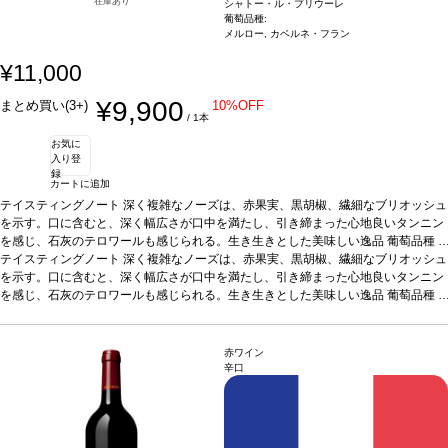
在庫あり
シャトー・ル・プリウーレ
葡萄品種:
メルロー, カベルネ・フラン
¥11,000
¥9,900
まとめ買い(3+)
10%OFF
/ 1本
お気に
入り登
録
カートに追加
テイスティングノート
深く複雑なノーズは、赤果実、黒胡椒、繊細なブリオッシュ
を示す。口に含むと、深く幅広さが口中を満たし、引き締まった心地良いタンニン
を感じ、石灰のテロワールも感じられる。生き生きとした美味しい逸品
葡萄品種
メルロー90%、カベルネ・フラン 10%
テイスティングノート
深く複雑なノーズは、赤果実、黒胡椒、繊細なブリオッシュ
認証
AB認証
を示す。口に含むと、深く幅広さが口中を満たし、引き締まった心地良いタンニン
を感じ、石灰のテロワールも感じられる。生き生きとした美味しい逸品
葡萄品種
メルロー90%、カベルネ・フラン 10%
認証
AB認証
赤ワイン
辛口