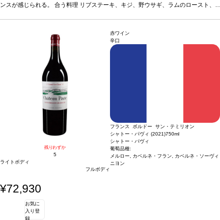
ンスが感じられる。
合う料理
リブステーキ、キジ、野ウサギ、ラムのロースト、
風味の強いチーズなどと好相性
葡萄品種
ピノ・ノワール
赤ワイン
辛口
フランス ボルドー サン・テミリオン
シャトー・パヴィ (2021)
750ml
シャトー・パヴィ
残りわずか
葡萄品種:
5
メルロー, カベルネ・フラン, カベルネ・ソーヴィ
ライトボディ
ニヨン
フルボディ
¥72,930
お気に
入り登
録