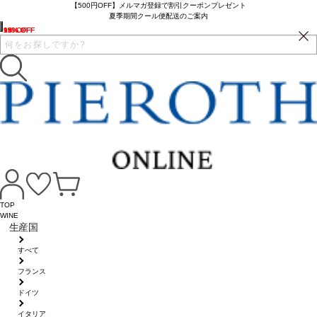
【500円OFF】メルマガ登録で割引クーポンプレゼント
夏季期間クール便配送のご案内
13% OFF
9% OFF
9% OFF
12% OFF
16% OFF
15% OFF
TOP
WINE
生産国
すべて
フランス
ドイツ
イタリア