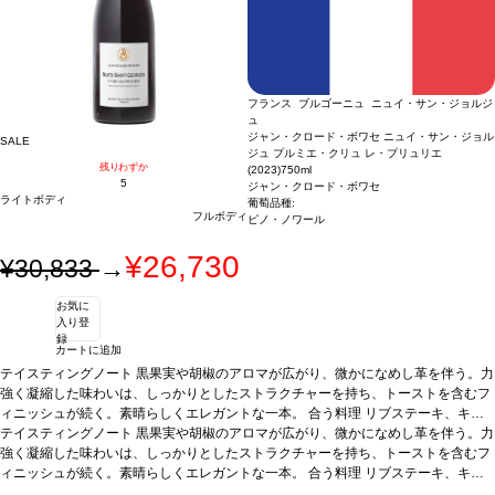
フランス ブルゴーニュ ニュイ・サン・ジョルジ
ュ
ジャン・クロード・ボワセ ニュイ・サン・ジョル
SALE
ジュ プルミエ・クリュ レ・プリュリエ
残りわずか
(2023)
750ml
5
ジャン・クロード・ボワセ
ライトボディ
葡萄品種:
フルボディ
ピノ・ノワール
¥26,730
¥30,833
→
お気に
入り登
録
カートに追加
テイスティングノート
黒果実や胡椒のアロマが広がり、微かになめし革を伴う。力
強く凝縮した味わいは、しっかりとしたストラクチャーを持ち、トーストを含むフ
ィニッシュが続く。素晴らしくエレガントな一本。
合う料理
リブステーキ、キ
ジ、野ウサギ、ラムのロースト、風味の強いチーズなどと好相性
テイスティングノート
黒果実や胡椒のアロマが広がり、微かになめし革を伴う。力
葡萄品種
ピノ・
ノワール
強く凝縮した味わいは、しっかりとしたストラクチャーを持ち、トーストを含むフ
*本ヴィンテージが在庫切れの場合、在庫があり価格が同様の場合は自動
的に次のヴィンテージに変更されます、ご了承ください。
ィニッシュが続く。素晴らしくエレガントな一本。
合う料理
リブステーキ、キ
ジ、野ウサギ、ラムのロースト、風味の強いチーズなどと好相性
葡萄品種
ピノ・