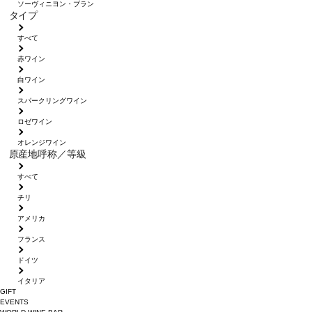
ソーヴィニヨン・ブラン
タイプ
すべて
赤ワイン
白ワイン
スパークリングワイン
ロゼワイン
オレンジワイン
原産地呼称／等級
すべて
チリ
アメリカ
フランス
ドイツ
イタリア
GIFT
EVENTS