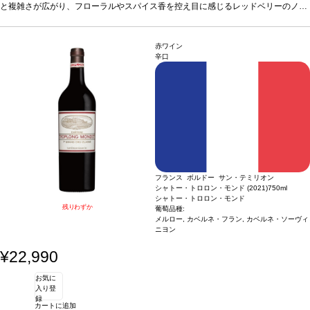
が特徴。軽快かつ緻密でスパイシーな味わいの本ヴィンテージは、アンジェリュス
と複雑さが広がり、フローラルやスパイス香を控え目に感じるレッドベリーのノー
の偉大なカベルネ・フランのあらゆるポテンシャルを前面に押し出した逸品。アン
トへと広がる。しっかり溶け込んだウッディーな香りは味に寄り添い、香りを際立
ジェリュス史上初の、カベルネ・フランを60％ブレンドした歴史的ワイン。複雑か
たせ、メルローの美味しさを完成させる。フレッシュな味わいは、正確で長い余韻
つバランスのとれた2021は、非常にクオリティが高く、素晴らしい熟成のポテンシ
が特徴。軽快かつ緻密でスパイシーな味わいの本ヴィンテージは、アンジェリュス
赤ワイン
ャルを有する。
の偉大なカベルネ・フランのあらゆるポテンシャルを前面に押し出した逸品。アン
葡萄品種
60% カベルネ・フラン、40% メルロー
辛口
ジェリュス史上初の、カベルネ・フランを60％ブレンドした歴史的ワイン。複雑か
つバランスのとれた2021は、非常にクオリティが高く、素晴らしい熟成のポテンシ
ャルを有する。
葡萄品種
60% カベルネ・フラン、40% メルロー
フランス ボルドー サン・テミリオン
シャトー・トロロン・モンド (2021)
750ml
シャトー・トロロン・モンド
残りわずか
葡萄品種:
メルロー, カベルネ・フラン, カベルネ・ソーヴィ
ニヨン
¥22,990
お気に
入り登
録
カートに追加