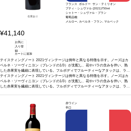
フランス ボルドー サン・テミリオン
プティ・シュヴァル (2021)
750ml
シャトー・シュヴァル・ブラン
在庫あり
葡萄品種:
メルロー, カベルネ・フラン, マルベック
¥41,140
お気に
入り登
録
カートに追加
テイスティングノート
2021ヴィンテージは例年と異なる特徴を示す。ノーズはカ
ベルネ・ソーヴィニヨン（ブレンドの1/3）が支配し、花やバラの含みを伴い、熟
した赤果実を繊細に表現している。フルボディでフルーティーなアタックは、ラズ
ベリーを含み、たっぷりとしたミッドパレットを感じる。タンニンが多く、素直な
テイスティングノート
2021ヴィンテージは例年と異なる特徴を示す。ノーズはカ
ストラクチャーで、高い熟成のポテンシャルを感じさせる。
ベルネ・ソーヴィニヨン（ブレンドの1/3）が支配し、花やバラの含みを伴い、熟
葡萄品種
60% メルロ
ー、33% カベルネ・ソーヴィニヨン、7% カベルネ・フラン
した赤果実を繊細に表現している。フルボディでフルーティーなアタックは、ラズ
ベリーを含み、たっぷりとしたミッドパレットを感じる。タンニンが多く、素直な
ストラクチャーで、高い熟成のポテンシャルを感じさせる。
葡萄品種
60% メルロ
ー、33% カベルネ・ソーヴィニヨン、7% カベルネ・フラン
赤ワイン
辛口