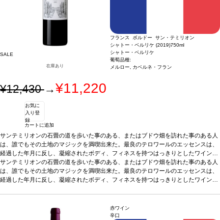
フランス ボルドー サン・テミリオン
シャトー・ベルリケ (2019)
750ml
シャトー・ベルリケ
SALE
葡萄品種:
在庫あり
メルロー, カベルネ・フラン
¥11,220
¥12,430
→
お気に
入り登
録
カートに追加
サンテミリオンの石畳の道を歩いた事のある、またはブドウ畑を訪れた事のある人
は、誰でもその土地のマジックを満喫出来た。最良のテロワールのエッセンスは、
経過した年月に反し、凝縮されたボディ、フィネスを持つはっきりとしたワインを
造り出す。 シャトー・カノンとローザン・セグラの所有者であるシャネルは、201
サンテミリオンの石畳の道を歩いた事のある、またはブドウ畑を訪れた事のある人
7年にシャトー・ベルリケを買収した。エステートはサンテミリオンの中心に位置
は、誰でもその土地のマジックを満喫出来た。最良のテロワールのエッセンスは、
する宝である。シャトー・カノンのブドウ畑に完全に囲まれ、テロワールは台地に
経過した年月に反し、凝縮されたボディ、フィネスを持つはっきりとしたワインを
広がる。シャトー・カノンの歴史ある区画に沿って、メルロー、カベルネ・フラン
造り出す。 シャトー・カノンとローザン・セグラの所有者であるシャネルは、201
が植わっている10ヘクタールのブドウ畑はサンテミリオン丘の西の斜面を見下ろ
7年にシャトー・ベルリケを買収した。エステートはサンテミリオンの中心に位置
し、急斜面そしてなだらかな斜面がドルドーニュ川へと続く。石灰岩台地によるワ
する宝である。シャトー・カノンのブドウ畑に完全に囲まれ、テロワールは台地に
赤ワイン
インの組成への影響は明らかで、格別できりっとしたエレガントなワインを造り出
広がる。シャトー・カノンの歴史ある区画に沿って、メルロー、カベルネ・フラン
辛口