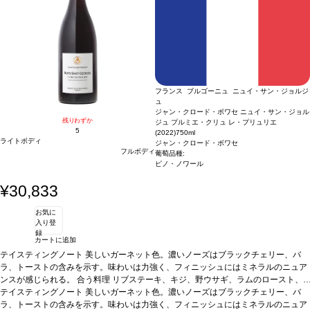
フランス ブルゴーニュ ニュイ・サン・ジョルジ
ュ
ジャン・クロード・ボワセ ニュイ・サン・ジョル
残りわずか
ジュ プルミエ・クリュ レ・プリュリエ
5
(2022)
750ml
ライトボディ
ジャン・クロード・ボワセ
フルボディ
葡萄品種:
ピノ・ノワール
¥30,833
お気に
入り登
録
カートに追加
テイスティングノート
美しいガーネット色。濃いノーズはブラックチェリー、バ
ラ、トーストの含みを示す。味わいは力強く、フィニッシュにはミネラルのニュア
ンスが感じられる。
合う料理
リブステーキ、キジ、野ウサギ、ラムのロースト、
風味の強いチーズなどと好相性
テイスティングノート
美しいガーネット色。濃いノーズはブラックチェリー、バ
葡萄品種
ピノ・ノワール
ラ、トーストの含みを示す。味わいは力強く、フィニッシュにはミネラルのニュア