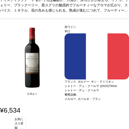
イスを伴う、凝縮したブーケへと複雑に展開する。
ェリー、ブラックベリー、黒スグリの魅惑的でフルーティーなアロマが広がり、ス
葡萄品種
メルロー 86%、カベ
ルネ・フラン 14%
パイス、ミネラル、花の含みも感じられる。熟成が進むにつれて、フルーティーな
アロマは、トリュフから林床を含む、スミレ、タバコ、柔らかいオリエンタルスパ
イスを伴う、凝縮したブーケへと複雑に展開する。
葡萄品種
メルロー 86%、カベ
ルネ・フラン 14%
赤ワイン
辛口
フランス ボルドー サン・テミリオン
シャトー・デュ・クールラ (2020)
750ml
シャトー・デュ・クールラ
在庫あり
葡萄品種:
メルロー, カベルネ・フラン
¥6,534
お気に
入り登
録