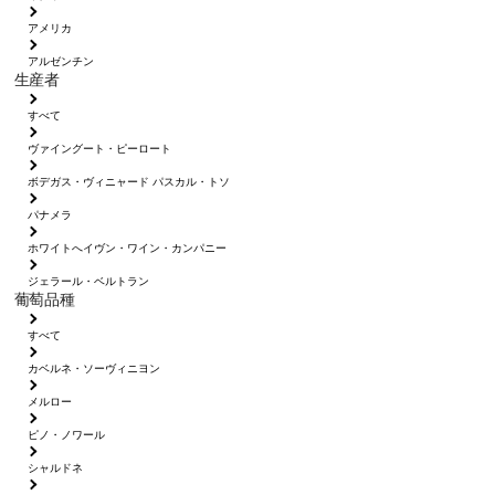
アメリカ
アルゼンチン
生産者
すべて
ヴァイングート・ピーロート
ボデガス・ヴィニャード パスカル・トソ
パナメラ
ホワイトへイヴン・ワイン・カンパニー
ジェラール・ベルトラン
葡萄品種
すべて
カベルネ・ソーヴィニヨン
メルロー
ピノ・ノワール
シャルドネ