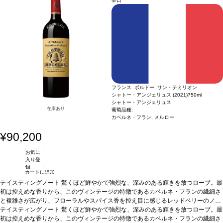
辛口
フランス ボルドー サン・テミリオン
シャトー・アンジェリュス (2021)
750ml
シャトー・アンジェリュス
在庫あり
葡萄品種:
カベルネ・フラン, メルロー
¥90,200
お気に
入り登
録
カートに追加
テイスティングノート
驚くほど鮮やかで強烈な、深みのある輝きを放つローブ。最
初は控えめな香りから、このヴィンテージの特徴であるカベルネ・フランの繊細さ
と複雑さが広がり、フローラルやスパイス香を控え目に感じるレッドベリーのノー
トへと広がる。しっかり溶け込んだウッディーな香りは味に寄り添い、香りを際立
テイスティングノート
驚くほど鮮やかで強烈な、深みのある輝きを放つローブ。最
たせ、メルローの美味しさを完成させる。フレッシュな味わいは、正確で長い余韻
初は控えめな香りから、このヴィンテージの特徴であるカベルネ・フランの繊細さ