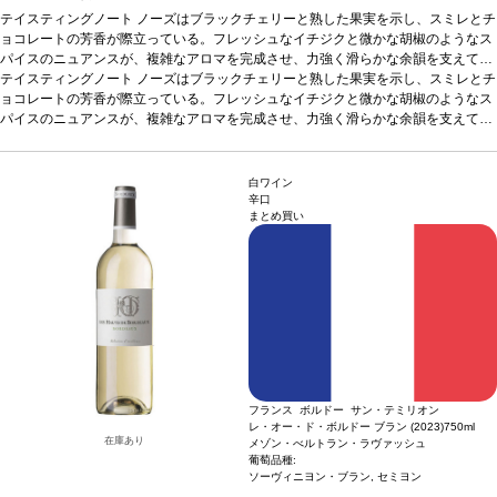
テイスティングノート
ノーズはブラックチェリーと熟した果実を示し、スミレとチ
ョコレートの芳香が際立っている。フレッシュなイチジクと微かな胡椒のようなス
パイスのニュアンスが、複雑なアロマを完成させ、力強く滑らかな余韻を支えてい
る。上質で繊細なタンニンが、クリーミーで長く続く口当たりを生み出し、石灰岩
テイスティングノート
ノーズはブラックチェリーと熟した果実を示し、スミレとチ
台地がミネラルを与え、美しいバランスと生き生きとした味わいをもたらしてい
ョコレートの芳香が際立っている。フレッシュなイチジクと微かな胡椒のようなス
る。
パイスのニュアンスが、複雑なアロマを完成させ、力強く滑らかな余韻を支えてい
葡萄品種
メルロー 74%、カベルネ・フラン 26%
る。上質で繊細なタンニンが、クリーミーで長く続く口当たりを生み出し、石灰岩
台地がミネラルを与え、美しいバランスと生き生きとした味わいをもたらしてい
る。
葡萄品種
メルロー 74%、カベルネ・フラン 26%
白ワイン
辛口
まとめ買い
フランス ボルドー サン・テミリオン
レ・オー・ド・ボルドー ブラン (2023)
750ml
在庫あり
メゾン・べルトラン・ラヴァッシュ
葡萄品種:
ソーヴィニヨン・ブラン, セミヨン