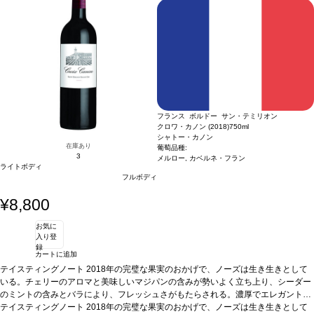
すポテンシャルを持つ。 ベルリケの特徴であるテロワ—ルとはっきりとしたエレガ
が植わっている10ヘクタールのブドウ畑はサンテミリオン丘の西の斜面を見下ろ
ントなミネラル感のスタイルの間に起こるマジックは自然によるものである。現在
し、急斜面そしてなだらかな斜面がドルドーニュ川へと続く。石灰岩台地によるワ
シャトー・カノンのチームが同様のケアと高い技術力でシャトー・ベルリケの管理
インの組成への影響は明らかで、格別できりっとしたエレガントなワインを造り出
に取り組んでいる。 近隣にあるシャトー・カノンの区画での20年に及ぶ経験は疑
すポテンシャルを持つ。 ベルリケの特徴であるテロワ—ルとはっきりとしたエレガ
う余地のないしっかりとした礎となり、この複雑な作業を実行している。彼らのコ
ントなミネラル感のスタイルの間に起こるマジックは自然によるものである。現在
ミットメントは2017年のヴィンテージから始まっている。
シャトー・カノンのチームが同様のケアと高い技術力でシャトー・ベルリケの管理
テイスティングノート
生き生きとしたリコリス、フルーツケーキ、焦げたシナモンの香りに包みこまれた
に取り組んでいる。 近隣にあるシャトー・カノンの区画での20年に及ぶ経験は疑
ラズベリーのフルーツゼリーが豊かに広がる。フィニッシュのほのかな花が素晴ら
う余地のないしっかりとした礎となり、この複雑な作業を実行している。彼らのコ
しい。
ミットメントは2017年のヴィンテージから始まっている。
葡萄品種
77% メルロー、23% カベルネ・フラン
テイスティングノート
フランス ボルドー サン・テミリオン
生き生きとしたリコリス、フルーツケーキ、焦げたシナモンの香りに包みこまれた
クロワ・カノン (2018)
750ml
ラズベリーのフルーツゼリーが豊かに広がる。フィニッシュのほのかな花が素晴ら
シャトー・カノン
しい。
葡萄品種
77% メルロー、23% カベルネ・フラン
在庫あり
葡萄品種:
3
メルロー, カベルネ・フラン
ライトボディ
フルボディ
¥8,800
お気に
入り登
録
カートに追加
テイスティングノート
2018年の完璧な果実のおかげで、ノーズは生き生きとして
いる。チェリーのアロマと美味しいマジパンの含みが勢いよく立ち上り、シーダー
のミントの含みとバラにより、フレッシュさがもたらされる。濃厚でエレガントな
フルボディ、傑出したバランスは深みと素晴らしい密度を表す。味わいは幅広く、
テイスティングノート
2018年の完璧な果実のおかげで、ノーズは生き生きとして