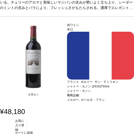
洗練されたタンニンは滑らかで、タルトのようなピリッとした甘味も感じる。力強
いる。チェリーのアロマと美味しいマジパンの含みが勢いよく立ち上り、シーダー
さと優美さを備えている、見事な一本。
のミントの含みとバラにより、フレッシュさがもたらされる。濃厚でエレガントな
葡萄品種
65% メルロー、35% カベルネ・
フラン
フルボディ、傑出したバランスは深みと素晴らしい密度を表す。味わいは幅広く、
洗練されたタンニンは滑らかで、タルトのようなピリッとした甘味も感じる。力強
さと優美さを備えている、見事な一本。
葡萄品種
65% メルロー、35% カベルネ・
赤ワイン
フラン
辛口
フランス ボルドー サン・テミリオン
シャトー・カノン (2016)
750ml
シャトー・カノン
在庫あり
葡萄品種:
メルロー, カベルネ・フラン
¥48,180
お気に
入り登
録
カートに追加