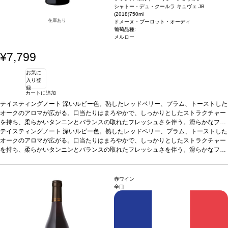
開する。スワリングすると凝縮したアロマがグラスから立ち上り、赤果実とほのか
フローラルなノーズが広がり、ケンティフォリアローズとブラックベリーが融合
シャトー・デュ・クールラ キュヴェ JB
なリコリスも感じる。口に含むと、引き立ったコクに、肉厚で美しいテクスチャー
し、フルーティーさのパワーは徐々に増し、ヴィンテージの深みを際立たせてい
(2018)
750ml
に魅了される。フィニッシュは石灰岩の骨格を想起させる繊細な塩味と、長く心地
る。2つの魅力的な芳香は野性的なタッチを添え、まろやかで美味しい含みへと展
在庫あり
ドメーヌ・ブーロット・オーディ
良い余韻が残る。魅惑的な一本。
開する。スワリングすると凝縮したアロマがグラスから立ち上り、赤果実とほのか
葡萄品種
メルロー 65%、カベルネ・フラン 35%
葡萄品種:
なリコリスも感じる。口に含むと、引き立ったコクに、肉厚で美しいテクスチャー
メルロー
に魅了される。フィニッシュは石灰岩の骨格を想起させる繊細な塩味と、長く心地
¥7,799
良い余韻が残る。魅惑的な一本。
葡萄品種
メルロー 65%、カベルネ・フラン 35%
お気に
入り登
録
カートに追加
テイスティングノート
深いルビー色。熟したレッドベリー、プラム、トーストした
オークのアロマが広がる。口当たりはまろやかで、しっかりとしたストラクチャー
を持ち、柔らかいタンニンとバランスの取れたフレッシュさを伴う。滑らかなフィ
ニッシュは、チェリーとほのかな土の余韻が長く残る。
テイスティングノート
深いルビー色。熟したレッドベリー、プラム、トーストした
合う料理
きのこ添え仔牛
煮込みなどと好相性
オークのアロマが広がる。口当たりはまろやかで、しっかりとしたストラクチャー
葡萄品種
メルロー
*本ヴィンテージが在庫切れの場合、在庫が
あり価格が同様の場合は自動的に次のヴィンテージに変更されます、ご了承くださ
を持ち、柔らかいタンニンとバランスの取れたフレッシュさを伴う。滑らかなフィ
い。
ニッシュは、チェリーとほのかな土の余韻が長く残る。
合う料理
きのこ添え仔牛
煮込みなどと好相性
葡萄品種
メルロー
*本ヴィンテージが在庫切れの場合、在庫が
あり価格が同様の場合は自動的に次のヴィンテージに変更されます、ご了承くださ
赤ワイン
い。
辛口