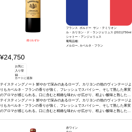
フランス ボルドー サン・テミリオン
ル・カリヨン・ド・ランジェリュス (2021)
750ml
シャトー・アンジェリュス
残りわずか
葡萄品種:
メルロー, カベルネ・フラン
¥24,750
お気に
入り登
録
カートに追加
テイスティングノート
鮮やかで深みのあるローブ。カリヨンの他のヴィンテージよ
りもカベルネ・フランの香りが強く、フレッシュでスパイシー、そして熟した果実
のアロマが感じられる。口に含むと精緻な味わいが広がり、程よい酸味と熟した濃
厚なタンニンが特徴。
テイスティングノート
葡萄品種
鮮やかで深みのあるローブ。カリヨンの他のヴィンテージよ
80% メルロー、20% カベルネ・フラン
りもカベルネ・フランの香りが強く、フレッシュでスパイシー、そして熟した果実
のアロマが感じられる。口に含むと精緻な味わいが広がり、程よい酸味と熟した濃
厚なタンニンが特徴。
葡萄品種
80% メルロー、20% カベルネ・フラン
赤ワイン