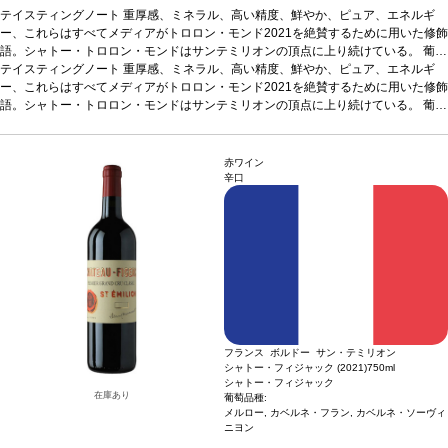
テイスティングノート
重厚感、ミネラル、高い精度、鮮やか、ピュア、エネルギ
ー、これらはすべてメディアがトロロン・モンド2021を絶賛するために用いた修飾
語。シャトー・トロロン・モンドはサンテミリオンの頂点に上り続けている。
葡萄
品種
テイスティングノート
85% メルロー、13% カベルネ・ソーヴィニヨン、2% カベルネ・フラン
重厚感、ミネラル、高い精度、鮮やか、ピュア、エネルギ
ー、これらはすべてメディアがトロロン・モンド2021を絶賛するために用いた修飾
語。シャトー・トロロン・モンドはサンテミリオンの頂点に上り続けている。
葡萄
品種
85% メルロー、13% カベルネ・ソーヴィニヨン、2% カベルネ・フラン
赤ワイン
辛口
フランス ボルドー サン・テミリオン
シャトー・フィジャック (2021)
750ml
シャトー・フィジャック
在庫あり
葡萄品種:
メルロー, カベルネ・フラン, カベルネ・ソーヴィ
ニヨン