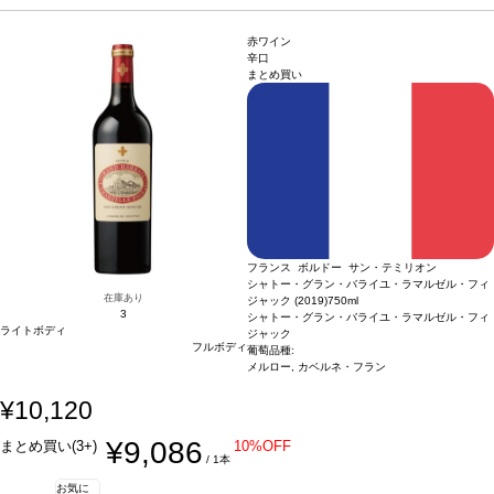
ノワール
*本ヴィンテージが在庫切れの場合、在庫があり価格が同様の場合は自動
的に次のヴィンテージに変更されます、ご了承ください。
赤ワイン
辛口
まとめ買い
フランス ボルドー サン・テミリオン
シャトー・グラン・バライユ・ラマルゼル・フィ
在庫あり
ジャック (2019)
750ml
3
シャトー・グラン・バライユ・ラマルゼル・フィ
ライトボディ
ジャック
フルボディ
葡萄品種:
メルロー, カベルネ・フラン
¥10,120
¥9,086
まとめ買い(3+)
10%OFF
/ 1本
お気に