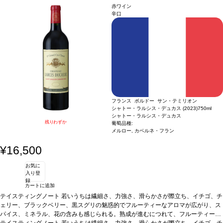
E認証
*本ヴィンテージが在庫切れの場合、在庫があり価格が同様の場合は自動的に
赤ワイン
次のヴィンテージに変更されます、ご了承ください。
辛口
フランス ボルドー サン・テミリオン
シャトー・ラルシス・デュカス (2023)
750ml
シャトー・ラルシス・デュカス
残りわずか
葡萄品種:
メルロー, カベルネ・フラン
¥16,500
お気に
入り登
録
カートに追加
テイスティングノート
若いうちは繊細さ、力強さ、滑らかさが際立ち、イチゴ、チ
ェリー、ブラックベリー、黒スグリの魅惑的でフルーティーなアロマが広がり、ス
パイス、ミネラル、花の含みも感じられる。熟成が進むにつれて、フルーティーな
アロマは、トリュフから林床を含む、スミレ、タバコ、柔らかいオリエンタルスパ
テイスティングノート
若いうちは繊細さ、力強さ、滑らかさが際立ち、イチゴ、チ