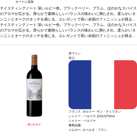
カートに追加
テイスティングノート
深いルビー色。ブラックベリー、プラム、ほのかなスパイス
のアロマが広がる。滑らかで素晴らしいバランスの味わいに満たされ、柔らかいタ
ンニンとオークのタッチを感じる。エレガントで長い余韻のフィニッシュが残る。
合う料理
テイスティングノート
グリルやローストしたリブアイステーキなどと好相性。
深いルビー色。ブラックベリー、プラム、ほのかなスパイス
葡萄品種
メルロ
ー 90%、カベルネ・フラン 10%
のアロマが広がる。滑らかで素晴らしいバランスの味わいに満たされ、柔らかいタ
認証
HVE3
*本ヴィンテージが在庫切れの場合、
在庫があり価格が同様の場合は自動的に次のヴィンテージに変更されます、ご了承
ンニンとオークのタッチを感じる。エレガントで長い余韻のフィニッシュが残る。
ください。
合う料理
グリルやローストしたリブアイステーキなどと好相性。
葡萄品種
メルロ
ー 90%、カベルネ・フラン 10%
認証
HVE3
*本ヴィンテージが在庫切れの場合、
在庫があり価格が同様の場合は自動的に次のヴィンテージに変更されます、ご了承
赤ワイン
ください。
辛口
フランス ボルドー サン・テミリオン
シャトー・ベルリケ (2022)
750ml
シャトー・ベルリケ
残りわずか
葡萄品種:
メルロー, カベルネ・フラン