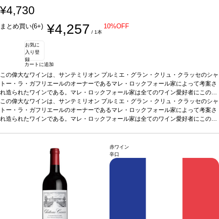
¥4,730
¥4,257
まとめ買い(6+)
10%OFF
/ 1本
お気に
入り登
録
カートに追加
この偉大なワインは、サンテミリオン プルミエ・グラン・クリュ・クラッセのシャ
トー・ラ・ガフリエールのオーナーであるマレ・ロックフォール家によって考案さ
れ造られたワインである。マレ・ロックフォール家は全てのワイン愛好者にこのボ
ルドーワインを知ってもらい、サンテミリオンの素晴らしさを分かち合うことを願
この偉大なワインは、サンテミリオン プルミエ・グラン・クリュ・クラッセのシャ
っている。
トー・ラ・ガフリエールのオーナーであるマレ・ロックフォール家によって考案さ
テイスティングノート
輝きのある淡い黄色。ノーズはエキゾチックフ
ルーツと白い花が展開する。アタックはまっすぐで生き生きとしていて、繊細で調
れ造られたワインである。マレ・ロックフォール家は全てのワイン愛好者にこのボ
和の取れた味わいが続く。
ルドーワインを知ってもらい、サンテミリオンの素晴らしさを分かち合うことを願
葡萄品種
ソーヴィニヨン・ブラン 75%、セミヨン 25%
認証
っている。
サスティナブル HVE3
テイスティングノート
*本ヴィンテージが在庫切れの場合、在庫があり価格が
輝きのある淡い黄色。ノーズはエキゾチックフ
同様の場合は自動的に次のヴィンテージに変更されます、ご了承ください。
ルーツと白い花が展開する。アタックはまっすぐで生き生きとしていて、繊細で調
赤ワイン
和の取れた味わいが続く。
葡萄品種
ソーヴィニヨン・ブラン 75%、セミヨン 25%
辛口
認証
サスティナブル HVE3
*本ヴィンテージが在庫切れの場合、在庫があり価格が
同様の場合は自動的に次のヴィンテージに変更されます、ご了承ください。