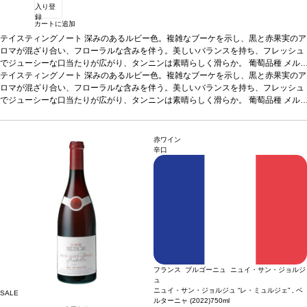
入り登
録
カートに追加
テイスティングノート
深みのあるルビー色。複雑なブーケを示し、黒と赤果実のア
ロマが混ざり合い、フローラルな含みを伴う。美しいバランスを持ち、フレッシュ
でジューシーな口当たりが広がり、タンニンは素晴らしく滑らか。
葡萄品種
メル
ロー 73%、カベルネ・フラン 27%
テイスティングノート
深みのあるルビー色。複雑なブーケを示し、黒と赤果実のア
認証
サステナブル認証
*本ヴィンテージが在庫
切れの場合、在庫があり価格が同様の場合は自動的に次のヴィンテージに変更され
ロマが混ざり合い、フローラルな含みを伴う。美しいバランスを持ち、フレッシュ
ます、ご了承ください。
でジューシーな口当たりが広がり、タンニンは素晴らしく滑らか。
葡萄品種
メル
ロー 73%、カベルネ・フラン 27%
認証
サステナブル認証
*本ヴィンテージが在庫
切れの場合、在庫があり価格が同様の場合は自動的に次のヴィンテージに変更され
ます、ご了承ください。
赤ワイン
辛口
フランス ブルゴーニュ ニュイ・サン・ジョルジ
ュ
ニュイ・サン・ジョルジュ “レ・ミュルジェ” , ベ
SALE
ルターニャ (2022)
750ml