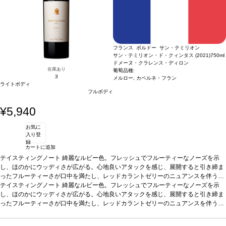
フランス ボルドー サン・テミリオン
サン・テミリオン・ド・クィンタス (2021)
750ml
ドメーヌ・クラレンス・ディロン
在庫あり
葡萄品種:
3
メルロー, カベルネ・フラン
ライトボディ
フルボディ
¥5,940
お気に
入り登
録
カートに追加
テイスティングノート
綺麗なルビー色。フレッシュでフルーティーなノーズを示
し、ほのかにウッディさが広がる。心地良いアタックを感じ、展開すると引き締ま
ったフルーティーさが口中を満たし、レッドカラントゼリーのニュアンスを伴う。
滑らかで幅の広いボディの余韻は長く、この体験をもう一度味わいたくなる魅惑的
テイスティングノート
綺麗なルビー色。フレッシュでフルーティーなノーズを示
な一本。
し、ほのかにウッディさが広がる。心地良いアタックを感じ、展開すると引き締ま
葡萄品種
メルロー 79%、カベルネ・フラン 21%
認証
サスティナブルHV
E認証
ったフルーティーさが口中を満たし、レッドカラントゼリーのニュアンスを伴う。
*本ヴィンテージが在庫切れの場合、在庫があり価格が同様の場合は自動的に
次のヴィンテージに変更されます、ご了承ください。
滑らかで幅の広いボディの余韻は長く、この体験をもう一度味わいたくなる魅惑的
な一本。
葡萄品種
メルロー 79%、カベルネ・フラン 21%
認証
サスティナブルHV