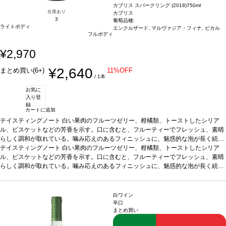
カブリス スパークリング (2018)
750ml
在庫あり
カブリス
3
葡萄品種:
ライトボディ
エンクルザード, マルヴァジア・フィナ, ビカル
フルボディ
¥2,970
¥2,640
まとめ買い(6+)
11%OFF
/ 1本
お気に
入り登
録
カートに追加
テイスティングノート
白い果肉のフルーツゼリー、柑橘類、トーストしたシリア
ル、ビスケットなどの芳香を示す。口に含むと、フルーティーでフレッシュ、素晴
らしく調和が取れている。噛み応えのあるフィニッシュに、魅惑的な泡が長く続
く。
テイスティングノート
合う料理
魚、白身肉、デザート、またアペリティフに最適などと好相性
白い果肉のフルーツゼリー、柑橘類、トーストしたシリア
葡萄
品種
ル、ビスケットなどの芳香を示す。口に含むと、フルーティーでフレッシュ、素晴
エンクルザード 40%、ビカル 40%、マルヴァジア・フィナ 20%
*本ヴィンテ
ージが在庫切れの場合、在庫があり価格が同様の場合は自動的に次のヴィンテージ
らしく調和が取れている。噛み応えのあるフィニッシュに、魅惑的な泡が長く続
に変更されます、ご了承ください。
く。
合う料理
魚、白身肉、デザート、またアペリティフに最適などと好相性
葡萄
品種
エンクルザード 40%、ビカル 40%、マルヴァジア・フィナ 20%
*本ヴィンテ
ージが在庫切れの場合、在庫があり価格が同様の場合は自動的に次のヴィンテージ
白ワイン
に変更されます、ご了承ください。
辛口
まとめ買い