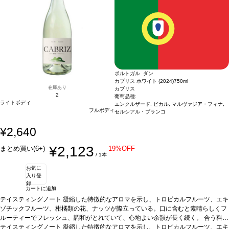
ポルトガル ダン
カブリス ホワイト (2024)
750ml
在庫あり
カブリス
2
葡萄品種:
ライトボディ
エンクルザード, ビカル, マルヴァジア・フィナ,
フルボディ
セルシアル・ブランコ
¥2,640
¥2,123
まとめ買い(6+)
19%OFF
/ 1本
お気に
入り登
録
カートに追加
テイスティングノート
凝縮した特徴的なアロマを示し、トロピカルフルーツ、エキ
ゾチックフルーツ、柑橘類の花、ナッツが際立っている。口に含むと素晴らしくフ
ルーティーでフレッシュ、調和がとれていて、心地よい余韻が長く続く。
合う料理
アペタイザーとして、また地中海料理、中華、インド料理などと好相性
テイスティングノート
凝縮した特徴的なアロマを示し、トロピカルフルーツ、エキ
葡萄品種