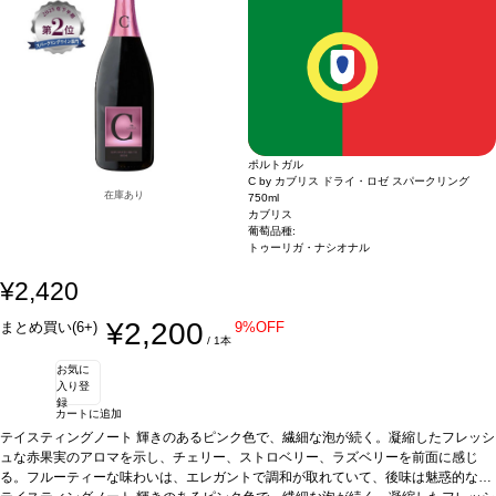
価格が同様の場合は自動的に次のヴィンテージに変更されますのでご了承くださ
い。
ポルトガル
C by カブリス ドライ・ロゼ スパークリング
在庫あり
750ml
カブリス
葡萄品種:
トゥーリガ・ナシオナル
¥2,420
¥2,200
まとめ買い(6+)
9%OFF
/ 1本
お気に
入り登
録
カートに追加
テイスティングノート
輝きのあるピンク色で、繊細な泡が続く。凝縮したフレッシ
ュな赤果実のアロマを示し、チェリー、ストロベリー、ラズベリーを前面に感じ
る。フルーティーな味わいは、エレガントで調和が取れていて、後味は魅惑的なム