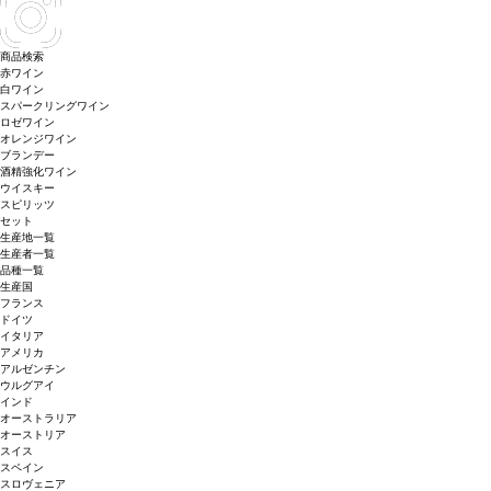
商品検索
赤ワイン
白ワイン
スパークリングワイン
ロゼワイン
オレンジワイン
ブランデー
酒精強化ワイン
ウイスキー
スピリッツ
セット
生産地一覧
生産者一覧
品種一覧
生産国
フランス
ドイツ
イタリア
アメリカ
アルゼンチン
ウルグアイ
インド
オーストラリア
オーストリア
スイス
スペイン
スロヴェニア