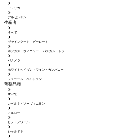
アメリカ
アルゼンチン
生産者
すべて
ヴァイングート・ピーロート
ボデガス・ヴィニャード パスカル・トソ
パナメラ
ホワイトへイヴン・ワイン・カンパニー
ジェラール・ベルトラン
葡萄品種
すべて
カベルネ・ソーヴィニヨン
メルロー
ピノ・ノワール
シャルドネ