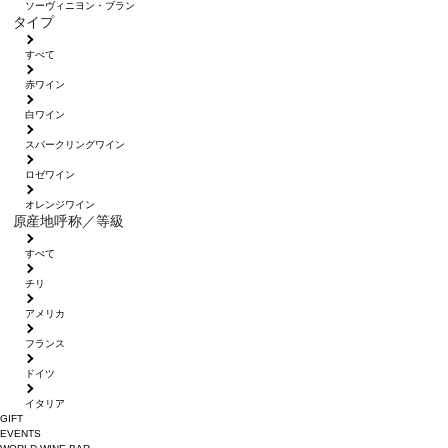
ソーヴィニヨン・ブラン
タイプ
すべて
赤ワイン
白ワイン
スパークリングワイン
ロゼワイン
オレンジワイン
原産地呼称／等級
すべて
チリ
アメリカ
フランス
ドイツ
イタリア
GIFT
EVENTS