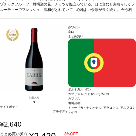
エンクルザード 40%、ビカル 20%、マルヴァジア・フィナ 20%、セルシアル・ブ
ゾチックフルーツ、柑橘類の花、ナッツが際立っている。口に含むと素晴らしくフ
ランコ 20%
ルーティーでフレッシュ、調和がとれていて、心地よい余韻が長く続く。
*本ヴィンテージが在庫切れの場合、在庫があり価格が同様の場合は自
合う料理
動的に次のヴィンテージに変更されます、ご了承ください。
アペタイザーとして、また地中海料理、中華、インド料理などと好相性
葡萄品種
エンクルザード 40%、ビカル 20%、マルヴァジア・フィナ 20%、セルシアル・ブ
ランコ 20%
*本ヴィンテージが在庫切れの場合、在庫があり価格が同様の場合は自
赤ワイン
動的に次のヴィンテージに変更されます、ご了承ください。
辛口
まとめ買い
ポルトガル ダン
カブリス レッド (2022)
750ml
在庫あり
カブリス
3
葡萄品種:
ライトボディ
トゥーリガ・ナシオナル, アラゴネス, アルフロシ
フルボディ
ェイロ
¥2,640
¥2,420
まとめ買い(6+)
8%OFF