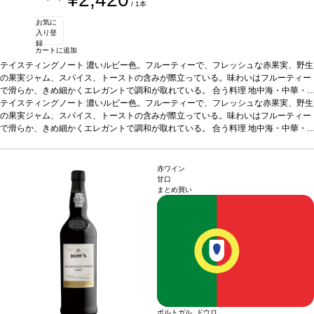
/ 1本
お気に
入り登
録
カートに追加
テイスティングノート
濃いルビー色。フルーティーで、フレッシュな赤果実、野生
の果実ジャム、スパイス、トーストの含みが際立っている。味わいはフルーティー
で滑らか、きめ細かくエレガントで調和が取れている。
合う料理
地中海・中華・
インド・アフリカ料理、ソフトチーズ、魚、白身肉、赤身肉
テイスティングノート
濃いルビー色。フルーティーで、フレッシュな赤果実、野生
葡萄品種
40% アルフ
ロシェイロ、30% アラゴネス、30% トゥーリガ・ナショナル
の果実ジャム、スパイス、トーストの含みが際立っている。味わいはフルーティー
*本ヴィンテージが在
庫切れの場合、在庫があり価格が同様の場合は自動的に次のヴィンテージに変更さ
で滑らか、きめ細かくエレガントで調和が取れている。
合う料理
地中海・中華・
れます、ご了承ください。
インド・アフリカ料理、ソフトチーズ、魚、白身肉、赤身肉
葡萄品種
40% アルフ
ロシェイロ、30% アラゴネス、30% トゥーリガ・ナショナル
*本ヴィンテージが在
庫切れの場合、在庫があり価格が同様の場合は自動的に次のヴィンテージに変更さ
赤ワイン
れます、ご了承ください。
甘口
まとめ買い
ポルトガル ドウロ