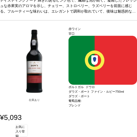
ースのよう。
テイスティングノート
合う料理
輝きのあるピンク色で、繊細な泡が続く。凝縮したフレッシ
前菜、地中海料理、中華料理、インド料理、日本料理など
と好相性。レジャーのお供にも最適。
ュな赤果実のアロマを示し、チェリー、ストロベリー、ラズベリーを前面に感じ
葡萄品種
トウリガ・ナシオナル 100%
る。フルーティーな味わいは、エレガントで調和が取れていて、後味は魅惑的なム
ースのよう。
合う料理
前菜、地中海料理、中華料理、インド料理、日本料理など
と好相性。レジャーのお供にも最適。
葡萄品種
トウリガ・ナシオナル 100%
赤ワイン
甘口
ポルトガル ドウロ
ダウズ・ポート ファイン・ルビー
750ml
ダウズ・ポート
在庫あり
葡萄品種:
ブレンド
¥5,093
お気に
入り登
録