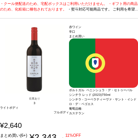
・クール便配送のため、宅配ボックスはご利用いただけません。 ・ギフト用の商品
です。 ご利用を希望される場合、ご注文時コメント欄に
のため、化粧箱に梱包されております。
熨斗をご希望の旨と「結び・上部表書き内容・下部のお名
・熨斗対応可能商品です。 ご利用を希望
される場合、ご注文時コメント欄に熨斗をご希望の旨と「結び・上部表書き内容・
入れ内容」の3つをご入力ください。無地熨斗の場合は、
下部のお名入れ内容」の3つをご入力ください。無地熨斗の場合は、結びをご指定
結びをご指定のうえ「無地熨斗」とご記載ください。 ※
のうえ「無地熨斗」とご記載ください。 ※熨斗をご希望の場合、作成作業のため最
熨斗をご希望の場合、作成作業のため最短日出荷はお承り
赤ワイン
短日出荷はお承り致しかねます。 必ず最短日から+1日後より配送指定日をご選択
致しかねます。 必ず最短日から+1日後より配送指定日を
辛口
まとめ買い
ください。 もし最短日を選択された場合は、指定日翌日の配送となります。ご了承
ご選択ください。 もし最短日を選択された場合は、指定
ください。 ・下記ワインが1本ずつ含まれています。
日翌日の配送となります。ご了承ください。 ・下記ワイ
数々の受賞歴に輝く本格はス
パークリング。
1. カブリス スパークリング (2018)
ンが1本ずつ含まれています。
ポルトガル、ダン / 白・泡 / 辛
数々の受賞歴に輝く本格は
口
受賞歴
ムンドゥス・ヴィニ スプリングテイスティング2025 ゴールドメダル、
スパークリング。
1. カブリス スパークリング (2018)
ポル
ワイン・エンスージアスト ベスト・バイ！
トガル、ダン / 白・泡 / 辛口
2. C by カブリス ドライ・ロゼ スパー
受賞歴
ムンドゥス・ヴィニ
クリング
ポルトガル / ロゼ・泡 / 辛口
スプリングテイスティング2025 ゴールドメダル、ワイ
受賞歴
世界のグレート・スパークリング・ワ
イン トップ50に選出、91ポイント、サクラアワード2023 ゴールド！
ン・エンスージアスト ベスト・バイ！
2. C by カブリス
ドライ・ロゼ スパークリング
ポルトガル / ロゼ・泡 / 辛口
受賞歴
世界のグレート・スパークリング・ワイン トッ
プ50に選出、91ポイント、サクラアワード2023 ゴール
ポルトガル ペニンシュラ・デ・セトゥーバル
ド！
シンチラ レッド (2023)
750ml
在庫あり
シンチラ - コーペラティーヴァ・サント・イシド
3
ロ・デ・ペゴエス
ライトボディ
葡萄品種:
フルボディ
カステラン
¥2,640
¥2,343
まとめ買い(6+)
11%OFF