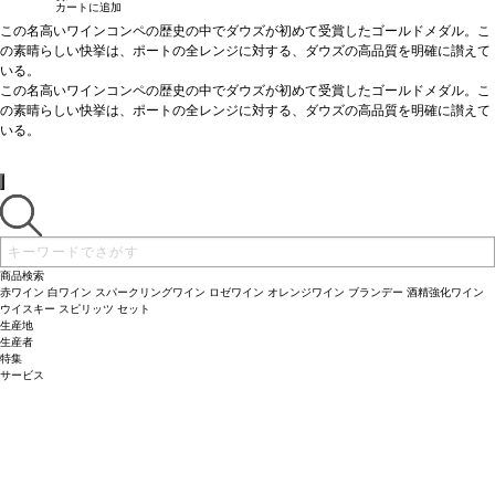
カートに追加
この名高いワインコンペの歴史の中でダウズが初めて受賞したゴールドメダル。こ
の素晴らしい快挙は、ポートの全レンジに対する、ダウズの高品質を明確に讃えて
いる。
テイスティングノート：
この名高いワインコンペの歴史の中でダウズが初めて受賞したゴールドメダル。こ
深みのある生き生きとしたルビー色。フルボディ、非常に
魅力的な赤色の果物のするアロマが香る。風味はフレッシュで若々しく、ラズベリ
の素晴らしい快挙は、ポートの全レンジに対する、ダウズの高品質を明確に讃えて
ー、チェリーの味わいを示し、長く力強い後味が残る。
いる。
相性のよい料理：
テイスティングノート：
チーズやチョコレートデザートと好相性
深みのある生き生きとしたルビー色。フルボディ、非常に
サーヴする温度：
魅力的な赤色の果物のするアロマが香る。風味はフレッシュで若々しく、ラズベリ
暑い天気に少し冷やして飲んで
ー、チェリーの味わいを示し、長く力強い後味が残る。
相性のよい料理：
チーズやチョコレートデザートと好相性
サーヴする温度：
暑い天気に少し冷やして飲んで
商品検索
赤ワイン
白ワイン
スパークリングワイン
ロゼワイン
オレンジワイン
ブランデー
酒精強化ワイン
ウイスキー
スピリッツ
セット
生産地
生産者
特集
サービス