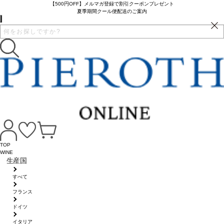
【500円OFF】メルマガ登録で割引クーポンプレゼント
夏季期間クール便配送のご案内
TOP
WINE
生産国
すべて
フランス
ドイツ
イタリア