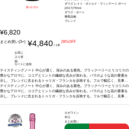
ダウズ レイト・ボトルド・ヴィンテージ ポート
残りわずか
(2017)
750ml
ダウズ・ポート
葡萄品種:
ブレンド
¥6,820
¥4,840
まとめ買い(3+)
29%OFF
/ 1本
お気に
入り登
録
カートに追加
テイスティングノート
中心が濃く、深みのある紫色。ブラックベリーとリコリスの
豊かなアロマに、ココアとミントの繊細な含みが加わる。バラのような花の要素を
示し、ブレンドに含まれるトゥリガ・フランカを反映する。フルで幅広く、見事に
凝縮と力強さがあり、滑らかな組成が支え、上質な胡椒のようなタンニンの軸があ
テイスティングノート
中心が濃く、深みのある紫色。ブラックベリーとリコリスの
る。長くスパイシーな後味は、ダウズのトレードマークであるドライなエッジを伴
豊かなアロマに、ココアとミントの繊細な含みが加わる。バラのような花の要素を
う。
示し、ブレンドに含まれるトゥリガ・フランカを反映する。フルで幅広く、見事に
合う料理
濃厚なチーズ、チョコレートのデザート、赤や黒果実のチーズケー
キなどと好相性
凝縮と力強さがあり、滑らかな組成が支え、上質な胡椒のようなタンニンの軸があ
葡萄品種
トゥリガ・ナシオナル、トゥリガ・フランカ、ティン
タ・バロッカ、ティンタ・ロリス、ティンタ・アマレラなど、ドウロ・ヴァレーの
る。長くスパイシーな後味は、ダウズのトレードマークであるドライなエッジを伴
伝統的な黒ぶどう品種のブレンド
う。
合う料理
濃厚なチーズ、チョコレートのデザート、赤や黒果実のチーズケー
*本ヴィンテージが在庫切れの場合、在庫があり
ロゼワイン
価格が同様の場合は自動的に次のヴィンテージに変更されますのでご了承くださ
キなどと好相性
葡萄品種
トゥリガ・ナシオナル、トゥリガ・フランカ、ティン
辛口
まとめ買い
い。
タ・バロッカ、ティンタ・ロリス、ティンタ・アマレラなど、ドウロ・ヴァレーの
伝統的な黒ぶどう品種のブレンド
*本ヴィンテージが在庫切れの場合、在庫があり