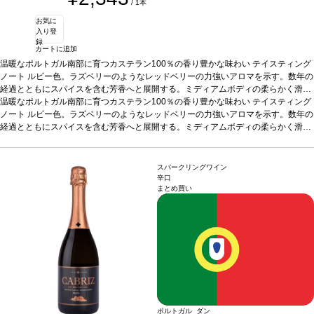
/ 1本
お気に
入り登
録
カートに追加
温暖なポルトガル南部に育つカステラン100％の香り豊かな味わい
テイスティング
ノート
ルビー色。ラズベリーのようなレッドベリーの力強いアロマを示す。数年の
経過とともにスパイスを含む芳香へと展開する。ミディアムボディの柔らかく滑ら
かな味わいに、心地よい余韻の後味が続く。
温暖なポルトガル南部に育つカステラン100％の香り豊かな味わい
合う料理
ジビエ、グリル肉、チーズ
テイスティング
などと好相性。
ノート
ルビー色。ラズベリーのようなレッドベリーの力強いアロマを示す。数年の
葡萄品種
カステラン 100%
認証
サスティナブルHACCP認証
*本ヴ
ィンテージが在庫切れの場合、在庫があり価格が同様の場合は自動的に次のヴィン
経過とともにスパイスを含む芳香へと展開する。ミディアムボディの柔らかく滑ら
テージに変更されます、ご了承ください。
かな味わいに、心地よい余韻の後味が続く。
合う料理
ジビエ、グリル肉、チーズ
などと好相性。
葡萄品種
カステラン 100%
認証
サスティナブルHACCP認証
*本ヴ
ィンテージが在庫切れの場合、在庫があり価格が同様の場合は自動的に次のヴィン
スパークリングワイン
テージに変更されます、ご了承ください。
辛口
まとめ買い
ポルトガル ダン