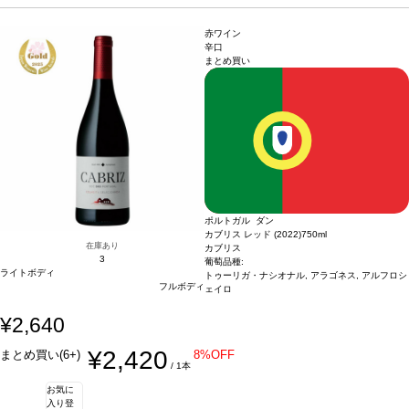
る一本。
葡萄品種
100% グリューナー・ヴェルトリーナー
葡萄品種
サステナブル
認証
*本ヴィンテージが在庫切れの場合、在庫があり価格が同様の場合は自動的に
赤ワイン
次のヴィンテージに変更されます、ご了承ください。
辛口
まとめ買い
ポルトガル ダン
カブリス レッド (2022)
750ml
在庫あり
カブリス
3
葡萄品種:
ライトボディ
トゥーリガ・ナシオナル, アラゴネス, アルフロシ
フルボディ
ェイロ
¥2,640
¥2,420
まとめ買い(6+)
8%OFF
/ 1本
お気に
入り登