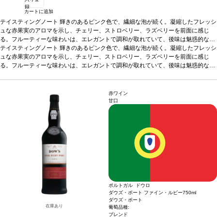
録
カートに追加
テイスティングノート
輝きのあるピンク色で、繊細な泡が続く。凝縮したフレッシ
ュな赤果実のアロマを示し、チェリー、ストロベリー、ラズベリーを前面に感じ
る。フルーティーな味わいは、エレガントで調和が取れていて、後味は魅惑的なム
ースのよう。
テイスティングノート
合う料理
輝きのあるピンク色で、繊細な泡が続く。凝縮したフレッシ
前菜、地中海料理、中華料理、インド料理、日本料理など
と好相性。レジャーのお供にも最適。
ュな赤果実のアロマを示し、チェリー、ストロベリー、ラズベリーを前面に感じ
葡萄品種
トウリガ・ナシオナル 100%
る。フルーティーな味わいは、エレガントで調和が取れていて、後味は魅惑的なム
ースのよう。
合う料理
前菜、地中海料理、中華料理、インド料理、日本料理など
と好相性。レジャーのお供にも最適。
葡萄品種
トウリガ・ナシオナル 100%
赤ワイン
甘口
ポルトガル ドウロ
ダウズ・ポート ファイン・ルビー
750ml
ダウズ・ポート
在庫あり
葡萄品種:
ブレンド