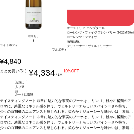
オーストリア カンプタール
ローレンツ・ファイヴ フレンドリー (2022)
750ml
在庫あり
ローレンツ・ファイヴ
3
葡萄品種:
ライトボディ
グリューナー・ヴェルトリーナー
フルボディ
¥4,840
¥4,334
まとめ買い(6+)
10%OFF
/ 1本
お気に
入り登
録
カートに追加
テイスティングノート
非常に魅力的な果実のブーケは 、リンゴ、桃や柑橘類のア
ロマに、綺麗なミネラル感を伴う。ヴェルトリーナらしいスパイシーさを持ち、
少々の白胡椒のニュアンスも感じられる。柔らかくジューシーな味わいは、素晴ら
しい酸味が支え、調和がとれていて親しみやすい。口当たりも良く、すぐに愉しめ
テイスティングノート
非常に魅力的な果実のブーケは 、リンゴ、桃や柑橘類のア
る一本。
ロマに、綺麗なミネラル感を伴う。ヴェルトリーナらしいスパイシーさを持ち、
葡萄品種
100% グリューナー・ヴェルトリーナー
葡萄品種
サステナブル
認証
少々の白胡椒のニュアンスも感じられる。柔らかくジューシーな味わいは、素晴ら
*本ヴィンテージが在庫切れの場合、在庫があり価格が同様の場合は自動的に
次のヴィンテージに変更されます、ご了承ください。
しい酸味が支え、調和がとれていて親しみやすい。口当たりも良く、すぐに愉しめ