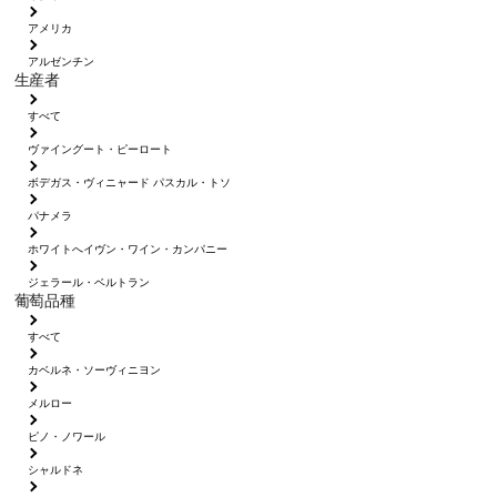
アメリカ
アルゼンチン
生産者
すべて
ヴァイングート・ピーロート
ボデガス・ヴィニャード パスカル・トソ
パナメラ
ホワイトへイヴン・ワイン・カンパニー
ジェラール・ベルトラン
葡萄品種
すべて
カベルネ・ソーヴィニヨン
メルロー
ピノ・ノワール
シャルドネ