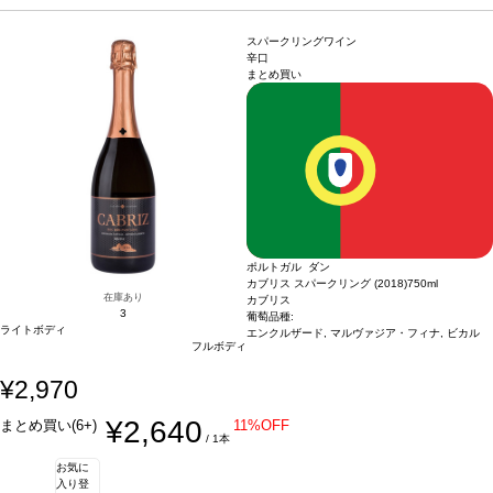
などと好相性。
葡萄品種
カステラン 100%
認証
サスティナブルHACCP認証
*本ヴ
ィンテージが在庫切れの場合、在庫があり価格が同様の場合は自動的に次のヴィン
スパークリングワイン
テージに変更されます、ご了承ください。
辛口
まとめ買い
ポルトガル ダン
カブリス スパークリング (2018)
750ml
在庫あり
カブリス
3
葡萄品種:
ライトボディ
エンクルザード, マルヴァジア・フィナ, ビカル
フルボディ
¥2,970
¥2,640
まとめ買い(6+)
11%OFF
/ 1本
お気に
入り登