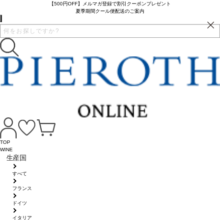
【500円OFF】メルマガ登録で割引クーポンプレゼント
夏季期間クール便配送のご案内
TOP
WINE
生産国
すべて
フランス
ドイツ
イタリア