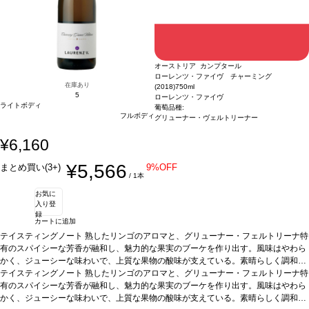
オーストリア カンプタール
ローレンツ・ファイヴ チャーミング
在庫あり
(2018)
750ml
5
ローレンツ・ファイヴ
ライトボディ
葡萄品種:
フルボディ
グリューナー・ヴェルトリーナー
¥6,160
¥5,566
まとめ買い(3+)
9%OFF
/ 1本
お気に
入り登
録
カートに追加
テイスティングノート
熟したリンゴのアロマと、グリューナー・フェルトリーナ特
有のスパイシーな芳香が融和し、魅力的な果実のブーケを作り出す。風味はやわら
かく、ジューシーな味わいで、上質な果物の酸味が支えている。素晴らしく調和が
取れていて、滑らかな口当たりは完璧。これはシンプルにチャーミングなワイン！
テイスティングノート
熟したリンゴのアロマと、グリューナー・フェルトリーナ特
葡萄品種
有のスパイシーな芳香が融和し、魅力的な果実のブーケを作り出す。風味はやわら
100% グリューナー・フェルトリーナー
名前の由来
ローレンツ・ファイ
ヴはワインメーカーのローレンツ・モザー家の5代目を意味する。ワインメーカ
かく、ジューシーな味わいで、上質な果物の酸味が支えている。素晴らしく調和が