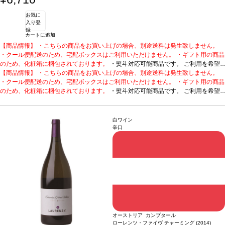
お気に
入り登
録
カートに追加
【商品情報】 ・こちらの商品をお買い上げの場合、別途送料は発生致しません。
・クール便配送のため、宅配ボックスはご利用いただけません。 ・ギフト用の商品
のため、化粧箱に梱包されております。
・熨斗対応可能商品です。 ご利用を希望
される場合、ご注文時コメント欄に熨斗をご希望の旨と「結び・上部表書き内容・
【商品情報】 ・こちらの商品をお買い上げの場合、別途送料は発生致しません。
下部のお名入れ内容」の3つをご入力ください。無地熨斗の場合は、結びをご指定
・クール便配送のため、宅配ボックスはご利用いただけません。 ・ギフト用の商品
のうえ「無地熨斗」とご記載ください。 ※熨斗をご希望の場合、作成作業のため最
のため、化粧箱に梱包されております。
・熨斗対応可能商品です。 ご利用を希望
短日出荷はお承り致しかねます。 必ず最短日から+1日後より配送指定日をご選択
される場合、ご注文時コメント欄に熨斗をご希望の旨と「結び・上部表書き内容・
ください。 もし最短日を選択された場合は、指定日翌日の配送となります。ご了承
下部のお名入れ内容」の3つをご入力ください。無地熨斗の場合は、結びをご指定
ください。 ・下記ワインが1本ずつ含まれています。
のうえ「無地熨斗」とご記載ください。 ※熨斗をご希望の場合、作成作業のため最
数々の受賞歴に輝く本格はス
白ワイン
パークリング。
短日出荷はお承り致しかねます。 必ず最短日から+1日後より配送指定日をご選択
1. カブリス スパークリング (2018)
ポルトガル、ダン / 白・泡 / 辛
辛口
口
ください。 もし最短日を選択された場合は、指定日翌日の配送となります。ご了承
受賞歴
ムンドゥス・ヴィニ スプリングテイスティング2025 ゴールドメダル、
ワイン・エンスージアスト ベスト・バイ！
ください。 ・下記ワインが1本ずつ含まれています。
2. C by カブリス ドライ・ロゼ スパー
数々の受賞歴に輝く本格はス
クリング
パークリング。
ポルトガル / ロゼ・泡 / 辛口
1. カブリス スパークリング (2018)
受賞歴
世界のグレート・スパークリング・ワ
ポルトガル、ダン / 白・泡 / 辛
イン トップ50に選出、91ポイント、サクラアワード2023 ゴールド！
口
受賞歴
ムンドゥス・ヴィニ スプリングテイスティング2025 ゴールドメダル、
ワイン・エンスージアスト ベスト・バイ！
2. C by カブリス ドライ・ロゼ スパー
クリング
ポルトガル / ロゼ・泡 / 辛口
受賞歴
世界のグレート・スパークリング・ワ
イン トップ50に選出、91ポイント、サクラアワード2023 ゴールド！
オーストリア カンプタール
ローレンツ・ファイヴ チャーミング (2014)