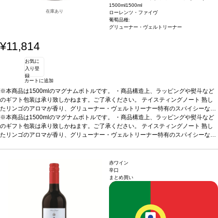
1500ml
1500ml
在庫あり
ローレンツ・ファイヴ
葡萄品種:
グリューナー・ヴェルトリーナー
¥11,814
お気に
入り登
録
カートに追加
※本商品は1500mlのマグナムボトルです。 ・商品構造上、ラッピングや熨斗など
のギフト包装は承り致しかねます。ご了承ください。
テイスティングノート
熟し
たリンゴのアロマが香り、グリューナー・ヴェルトリーナー特有のスパイシーな芳
香が溶け、魅力的な果実のブーケを作り出す。柔らかく、ジューシーな味わいを、
※本商品は1500mlのマグナムボトルです。 ・商品構造上、ラッピングや熨斗など
上質な果物の酸味が支えている。非常に調和し、滑らかな口当たりは完璧な風味。
のギフト包装は承り致しかねます。ご了承ください。
テイスティングノート
熟し
これはシンプルにチャーミングなワイン！
たリンゴのアロマが香り、グリューナー・ヴェルトリーナー特有のスパイシーな芳
葡萄品種
グリューナー・ヴェルトリー
ナー 100%
香が溶け、魅力的な果実のブーケを作り出す。柔らかく、ジューシーな味わいを、
名前の由来
ローレンツ・ファイヴはワインメーカーのローレンツ・モ
ザー家の5代目を意味する。ワインメーカー、ローレンツ・マリア・モザーV は、
上質な果物の酸味が支えている。非常に調和し、滑らかな口当たりは完璧な風味。
グリューナー・フェルトリーナ品種に力を注いでいる
これはシンプルにチャーミングなワイン！
葡萄品種
グリューナー・ヴェルトリー
赤ワイン
ナー 100%
名前の由来
ローレンツ・ファイヴはワインメーカーのローレンツ・モ
辛口
まとめ買い
ザー家の5代目を意味する。ワインメーカー、ローレンツ・マリア・モザーV は、
グリューナー・フェルトリーナ品種に力を注いでいる