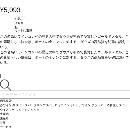
¥5,093
お気に
入り登
録
カートに追加
この名高いワインコンペの歴史の中でダウズが初めて受賞したゴールドメダル。こ
の素晴らしい快挙は、ポートの全レンジに対する、ダウズの高品質を明確に讃えて
いる。
テイスティングノート：
この名高いワインコンペの歴史の中でダウズが初めて受賞したゴールドメダル。こ
深みのある生き生きとしたルビー色。フルボディ、非常に
魅力的な赤色の果物のするアロマが香る。風味はフレッシュで若々しく、ラズベリ
の素晴らしい快挙は、ポートの全レンジに対する、ダウズの高品質を明確に讃えて
ー、チェリーの味わいを示し、長く力強い後味が残る。
いる。
相性のよい料理：
テイスティングノート：
チーズやチョコレートデザートと好相性
深みのある生き生きとしたルビー色。フルボディ、非常に
サーヴする温度：
魅力的な赤色の果物のするアロマが香る。風味はフレッシュで若々しく、ラズベリ
暑い天気に少し冷やして飲んで
ー、チェリーの味わいを示し、長く力強い後味が残る。
相性のよい料理：
チーズやチョコレートデザートと好相性
サーヴする温度：
暑い天気に少し冷やして飲んで
商品検索
赤ワイン
白ワイン
スパークリングワイン
ロゼワイン
オレンジワイン
ブランデー
酒精強化ワイン
ウイスキー
スピリッツ
セット
生産地
生産者
特集
サービス