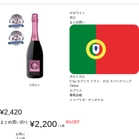
ー、ローレンツ・マリア・モザーV は、グリューナー・フェルトリーナ品種に力を
取れていて、滑らかな口当たりは完璧。これはシンプルにチャーミングなワイン！
注いでいる。
葡萄品種
100% グリューナー・フェルトリーナー
名前の由来
ローレンツ・ファイ
ヴはワインメーカーのローレンツ・モザー家の5代目を意味する。ワインメーカ
ロゼワイン
ー、ローレンツ・マリア・モザーV は、グリューナー・フェルトリーナ品種に力を
辛口
まとめ買い
注いでいる。
ポルトガル
C by カブリス ドライ・ロゼ スパークリング
在庫あり
750ml
カブリス
葡萄品種:
トゥーリガ・ナシオナル
¥2,420
¥2,200
まとめ買い(6+)
9%OFF
/ 1本
お気に
入り登