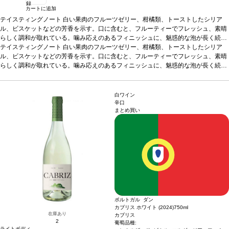
録
カートに追加
テイスティングノート
白い果肉のフルーツゼリー、柑橘類、トーストしたシリア
ル、ビスケットなどの芳香を示す。口に含むと、フルーティーでフレッシュ、素晴
らしく調和が取れている。噛み応えのあるフィニッシュに、魅惑的な泡が長く続
く。
テイスティングノート
合う料理
魚、白身肉、デザート、またアペリティフに最適などと好相性
白い果肉のフルーツゼリー、柑橘類、トーストしたシリア
葡萄
品種
ル、ビスケットなどの芳香を示す。口に含むと、フルーティーでフレッシュ、素晴
エンクルザード 40%、ビカル 40%、マルヴァジア・フィナ 20%
*本ヴィンテ
ージが在庫切れの場合、在庫があり価格が同様の場合は自動的に次のヴィンテージ
らしく調和が取れている。噛み応えのあるフィニッシュに、魅惑的な泡が長く続
に変更されます、ご了承ください。
く。
合う料理
魚、白身肉、デザート、またアペリティフに最適などと好相性
葡萄
品種
エンクルザード 40%、ビカル 40%、マルヴァジア・フィナ 20%
*本ヴィンテ
ージが在庫切れの場合、在庫があり価格が同様の場合は自動的に次のヴィンテージ
白ワイン
に変更されます、ご了承ください。
辛口
まとめ買い
ポルトガル ダン
カブリス ホワイト (2024)
750ml
在庫あり
カブリス
2
葡萄品種:
ライトボディ