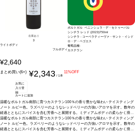
ポルトガル ペニンシュラ・デ・セトゥーバル
シンチラ レッド (2023)
750ml
在庫あり
シンチラ - コーペラティーヴァ・サント・イシド
3
ロ・デ・ペゴエス
ライトボディ
葡萄品種:
フルボディ
カステラン
¥2,640
¥2,343
まとめ買い(6+)
11%OFF
/ 1本
お気に
入り登
録
カートに追加
温暖なポルトガル南部に育つカステラン100％の香り豊かな味わい
テイスティング
ノート
ルビー色。ラズベリーのようなレッドベリーの力強いアロマを示す。数年の
経過とともにスパイスを含む芳香へと展開する。ミディアムボディの柔らかく滑ら
かな味わいに、心地よい余韻の後味が続く。
温暖なポルトガル南部に育つカステラン100％の香り豊かな味わい
合う料理
ジビエ、グリル肉、チーズ
テイスティング
などと好相性。
ノート
ルビー色。ラズベリーのようなレッドベリーの力強いアロマを示す。数年の
葡萄品種
カステラン 100%
認証
サスティナブルHACCP認証
*本ヴ
ィンテージが在庫切れの場合、在庫があり価格が同様の場合は自動的に次のヴィン
経過とともにスパイスを含む芳香へと展開する。ミディアムボディの柔らかく滑ら
テージに変更されます、ご了承ください。
かな味わいに、心地よい余韻の後味が続く。
合う料理
ジビエ、グリル肉、チーズ