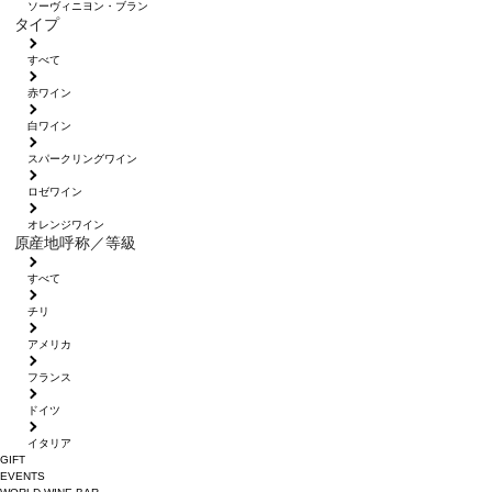
ソーヴィニヨン・ブラン
タイプ
すべて
赤ワイン
白ワイン
スパークリングワイン
ロゼワイン
オレンジワイン
原産地呼称／等級
すべて
チリ
アメリカ
フランス
ドイツ
イタリア
GIFT
EVENTS