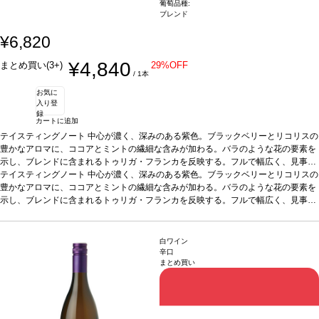
葡萄品種:
ブレンド
¥6,820
¥4,840
まとめ買い(3+)
29%OFF
/ 1本
お気に
入り登
録
カートに追加
テイスティングノート
中心が濃く、深みのある紫色。ブラックベリーとリコリスの
豊かなアロマに、ココアとミントの繊細な含みが加わる。バラのような花の要素を
示し、ブレンドに含まれるトゥリガ・フランカを反映する。フルで幅広く、見事に
凝縮と力強さがあり、滑らかな組成が支え、上質な胡椒のようなタンニンの軸があ
テイスティングノート
中心が濃く、深みのある紫色。ブラックベリーとリコリスの
る。長くスパイシーな後味は、ダウズのトレードマークであるドライなエッジを伴
豊かなアロマに、ココアとミントの繊細な含みが加わる。バラのような花の要素を
う。
示し、ブレンドに含まれるトゥリガ・フランカを反映する。フルで幅広く、見事に
合う料理
濃厚なチーズ、チョコレートのデザート、赤や黒果実のチーズケー
キなどと好相性
凝縮と力強さがあり、滑らかな組成が支え、上質な胡椒のようなタンニンの軸があ
葡萄品種
トゥリガ・ナシオナル、トゥリガ・フランカ、ティン
タ・バロッカ、ティンタ・ロリス、ティンタ・アマレラなど、ドウロ・ヴァレーの
る。長くスパイシーな後味は、ダウズのトレードマークであるドライなエッジを伴
伝統的な黒ぶどう品種のブレンド
う。
合う料理
濃厚なチーズ、チョコレートのデザート、赤や黒果実のチーズケー
*本ヴィンテージが在庫切れの場合、在庫があり
白ワイン
価格が同様の場合は自動的に次のヴィンテージに変更されますのでご了承くださ
キなどと好相性
葡萄品種
トゥリガ・ナシオナル、トゥリガ・フランカ、ティン
辛口
まとめ買い
い。
タ・バロッカ、ティンタ・ロリス、ティンタ・アマレラなど、ドウロ・ヴァレーの
伝統的な黒ぶどう品種のブレンド
*本ヴィンテージが在庫切れの場合、在庫があり
価格が同様の場合は自動的に次のヴィンテージに変更されますのでご了承くださ
い。