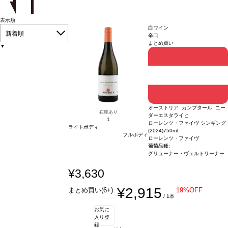
表示順
白ワイン
新着順
辛口
まとめ買い
▼
オーストリア カンプタール ニー
在庫あり
ダーエスタライヒ
1
ローレンツ・ファイヴ シンギング
ライトボディ
(2024)
750ml
フルボディ
ローレンツ・ファイヴ
葡萄品種:
グリューナー・ヴェルトリーナー
¥3,630
¥2,915
まとめ買い(6+)
19%OFF
/ 1本
お気に
入り登
録