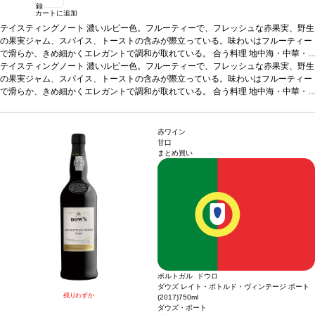
録
カートに追加
テイスティングノート
濃いルビー色。フルーティーで、フレッシュな赤果実、野生
の果実ジャム、スパイス、トーストの含みが際立っている。味わいはフルーティー
で滑らか、きめ細かくエレガントで調和が取れている。
合う料理
地中海・中華・
インド・アフリカ料理、ソフトチーズ、魚、白身肉、赤身肉
テイスティングノート
濃いルビー色。フルーティーで、フレッシュな赤果実、野生
葡萄品種
40% アルフ
ロシェイロ、30% アラゴネス、30% トゥーリガ・ナショナル
の果実ジャム、スパイス、トーストの含みが際立っている。味わいはフルーティー
*本ヴィンテージが在
庫切れの場合、在庫があり価格が同様の場合は自動的に次のヴィンテージに変更さ
で滑らか、きめ細かくエレガントで調和が取れている。
合う料理
地中海・中華・
れます、ご了承ください。
インド・アフリカ料理、ソフトチーズ、魚、白身肉、赤身肉
葡萄品種
40% アルフ
ロシェイロ、30% アラゴネス、30% トゥーリガ・ナショナル
*本ヴィンテージが在
庫切れの場合、在庫があり価格が同様の場合は自動的に次のヴィンテージに変更さ
赤ワイン
れます、ご了承ください。
甘口
まとめ買い
ポルトガル ドウロ
ダウズ レイト・ボトルド・ヴィンテージ ポート
残りわずか
(2017)
750ml
ダウズ・ポート