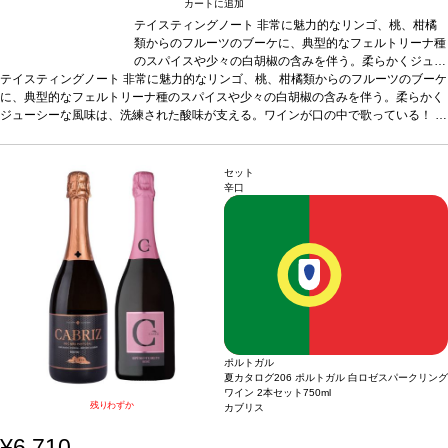
カートに追加
テイスティングノート
非常に魅力的なリンゴ、桃、柑橘
類からのフルーツのブーケに、典型的なフェルトリーナ種
のスパイスや少々の白胡椒の含みを伴う。柔らかくジュー
テイスティングノート
非常に魅力的なリンゴ、桃、柑橘類からのフルーツのブーケ
シーな風味は、洗練された酸味が支える。ワインが口の中
に、典型的なフェルトリーナ種のスパイスや少々の白胡椒の含みを伴う。柔らかく
で歌っている！
葡萄品種
グリューナー・ヴェルトリーナ
ジューシーな風味は、洗練された酸味が支える。ワインが口の中で歌っている！
ー 100%
認証
オーストリア・サステナブル認証
*本ヴィン
葡
萄品種
グリューナー・ヴェルトリーナー 100%
テージが在庫切れの場合、在庫があり価格が同様の場合は
認証
オーストリア・サステナブル
認証
*本ヴィンテージが在庫切れの場合、在庫があり価格が同様の場合は自動的に
自動的に次のヴィンテージに変更されます、ご了承くださ
次のヴィンテージに変更されます、ご了承ください。
い。
セット
辛口
ポルトガル
夏カタログ206 ポルトガル 白ロゼスパークリング
ワイン 2本セット
750ml
残りわずか
カブリス
¥6,710