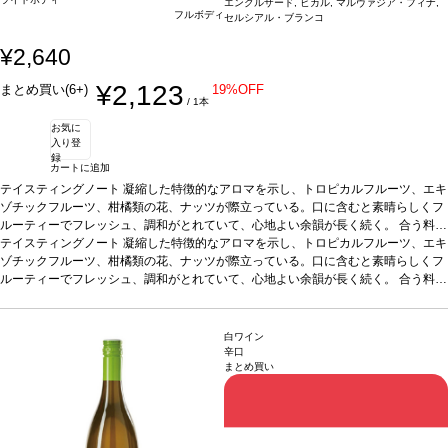
エンクルザード, ビカル, マルヴァジア・フィナ,
フルボディ
セルシアル・ブランコ
¥2,640
¥2,123
まとめ買い(6+)
19%OFF
/ 1本
お気に
入り登
録
カートに追加
テイスティングノート
凝縮した特徴的なアロマを示し、トロピカルフルーツ、エキ
ゾチックフルーツ、柑橘類の花、ナッツが際立っている。口に含むと素晴らしくフ
ルーティーでフレッシュ、調和がとれていて、心地よい余韻が長く続く。
合う料理
アペタイザーとして、また地中海料理、中華、インド料理などと好相性
テイスティングノート
凝縮した特徴的なアロマを示し、トロピカルフルーツ、エキ
葡萄品種
エンクルザード 40%、ビカル 20%、マルヴァジア・フィナ 20%、セルシアル・ブ
ゾチックフルーツ、柑橘類の花、ナッツが際立っている。口に含むと素晴らしくフ
ランコ 20%
ルーティーでフレッシュ、調和がとれていて、心地よい余韻が長く続く。
*本ヴィンテージが在庫切れの場合、在庫があり価格が同様の場合は自
合う料理
動的に次のヴィンテージに変更されます、ご了承ください。
アペタイザーとして、また地中海料理、中華、インド料理などと好相性
葡萄品種
エンクルザード 40%、ビカル 20%、マルヴァジア・フィナ 20%、セルシアル・ブ
ランコ 20%
*本ヴィンテージが在庫切れの場合、在庫があり価格が同様の場合は自
白ワイン
動的に次のヴィンテージに変更されます、ご了承ください。
辛口
まとめ買い