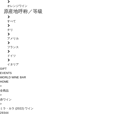
オレンジワイン
原産地呼称／等級
すべて
チリ
アメリカ
フランス
ドイツ
イタリア
GIFT
EVENTS
WORLD WINE BAR
HOME
>
全商品
>
赤ワイン
>
ミラ・カラ (2022) ワイン
29344