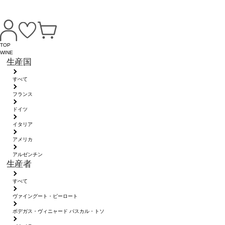
TOP
WINE
生産国
すべて
フランス
ドイツ
イタリア
アメリカ
アルゼンチン
生産者
すべて
ヴァイングート・ピーロート
ボデガス・ヴィニャード パスカル・トソ