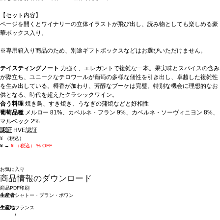
【セット内容】
ページを開くとワイナリーの立体イラストが飛び出し、読み物としても楽しめる豪
華ボックス入り。
※専用箱入り商品のため、別途ギフトボックスなどはお選びいただけません。
テイスティングノート
力強く、エレガントで複雑な一本。果実味とスパイスの含み
が際立ち、ユニークなテロワールが葡萄の多様な個性を引き出し、卓越した複雑性
を生み出している。樽香が加わり、芳醇なブーケは完璧。特別な機会に理想的なお
供となる、時代を超えたクラシックワイン。
合う料理
焼き鳥、すき焼き、うなぎの蒲焼などと好相性
葡萄品種
メルロー 81%、カベルネ・フラン 9%、カベルネ・ソーヴィニヨン 8%、
マルベック 2%
認証
HVE認証
¥
（税込）
¥
→
¥
（税込）
% OFF
お気に入り
商品情報のダウンロード
商品PDF印刷
生産者
シャトー・プラン・ポワン
生産地
フランス
/