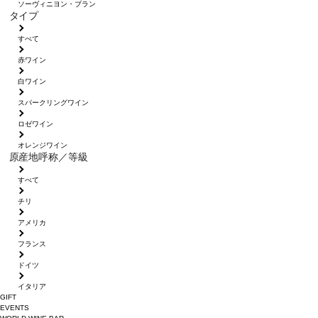
ソーヴィニヨン・ブラン
タイプ
すべて
赤ワイン
白ワイン
スパークリングワイン
ロゼワイン
オレンジワイン
原産地呼称／等級
すべて
チリ
アメリカ
フランス
ドイツ
イタリア
GIFT
EVENTS