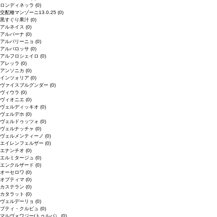
ロンディネッラ
(0)
交配種マンゾーニ13.0.25
(0)
黒すぐり果汁
(0)
アルネイス
(0)
アルバーナ
(0)
アルバリーニョ
(0)
アルバロッサ
(0)
アルフロシェイロ
(0)
アレッラ
(0)
アンソニカ
(0)
インツォリア
(0)
ヴァイスブルグンダー
(0)
ヴィウラ
(0)
ヴィオニエ
(0)
ヴェルディッキオ
(0)
ヴェルデホ
(0)
ヴェルドゥッツォ
(0)
ヴェルナッチャ
(0)
ヴェルメンティーノ
(0)
エイレンフェルザー
(0)
エナンチオ
(0)
エルミタージュ
(0)
エンクルザード
(0)
オーセロワ
(0)
オプティマ
(0)
カステラン
(0)
カタラット
(0)
ヴェルデーリョ
(0)
プティ・クルビュ
(0)
マルヴォワジー(トゥルバ）
(0)