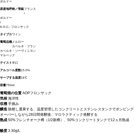
ボルドー
原産地呼称／等級
フランス
/
ボルドー
/
A.O.C.- フロンサック
タイプ
赤ワイン
葡萄品種
メルロー
カベルネ・フラン
カベルネ・ソーヴィニヨン
マルベック
テイスト
辛口
アルコール度数
15.0%
サーブする温度
16℃
容量
750ml
葡萄畑の位置
AOPフロンサック
気候
海洋性
収穫
手摘み
醸造
除梗し選果する、温度管理したコンクリートとステンレスタンクでポンピング
オーバーしながら28日間発酵後、マロラクティック発酵する
熟成
50%フレンチオーク樽（1/2新樽）、50%コンクリートタンクで12ヵ月熟成
酸度
3.30g/L