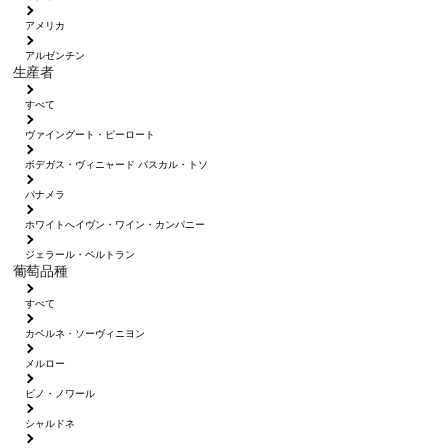
アメリカ
アルゼンチン
生産者
すべて
ヴァイングート・ピーロート
ボデガス・ヴィニャード パスカル・トソ
パナメラ
ホワイトへイヴン・ワイン・カンパニー
ジェラール・ベルトラン
葡萄品種
すべて
カベルネ・ソーヴィニヨン
メルロー
ピノ・ノワール
シャルドネ