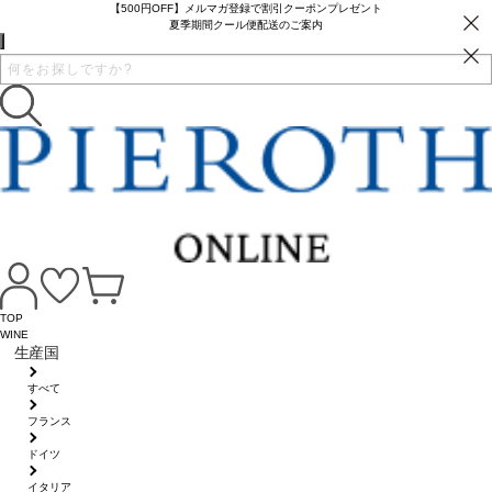
【500円OFF】メルマガ登録で割引クーポンプレゼント
夏季期間クール便配送のご案内
TOP
WINE
生産国
すべて
フランス
ドイツ
イタリア