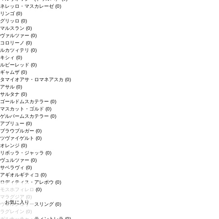
ネレッロ・マスカレーゼ
(0)
リンゴ
(0)
グリッロ
(0)
マルスラン
(0)
ヴァルツァー
(0)
コロリーノ
(0)
ルカツィテリ
(0)
キシィ
(0)
ルビーレッド
(0)
ギャムザ
(0)
タマイオアサ・ロマネアスカ
(0)
アサル
(0)
サルタナ
(0)
ゴールドムスカテラー
(0)
マスカット・ゴルド
(0)
ゲルバームスカテラー
(0)
アブリュー
(0)
ブラウブルガー
(0)
ツヴァイゲルト
(0)
オレンジ
(0)
リボッラ・ジャッラ
(0)
ヴュルツァー
(0)
サペラヴィ
(0)
アギオルギティコ
(0)
ロディティス・アレポウ
(0)
モスホフィレロ
(0)
マラグジア
(0)
お気に入り
ヴェルシュリースリング
(0)
ラグレイン
(0)
ガルナッチャ・ティントレラ
(0)