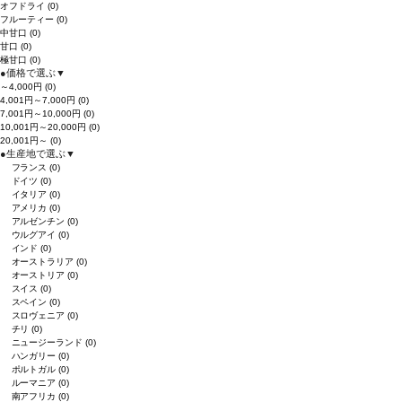
オフドライ
(0)
フルーティー
(0)
中甘口
(0)
甘口
(0)
極甘口
(0)
●
価格で選ぶ
▼
～4,000円
(0)
4,001円～7,000円
(0)
7,001円～10,000円
(0)
10,001円～20,000円
(0)
20,001円～
(0)
●
生産地で選ぶ
▼
フランス
(0)
ドイツ
(0)
イタリア
(0)
アメリカ
(0)
アルゼンチン
(0)
ウルグアイ
(0)
インド
(0)
オーストラリア
(0)
オーストリア
(0)
スイス
(0)
スペイン
(0)
スロヴェニア
(0)
チリ
(0)
ニュージーランド
(0)
ハンガリー
(0)
ポルトガル
(0)
ルーマニア
(0)
南アフリカ
(0)