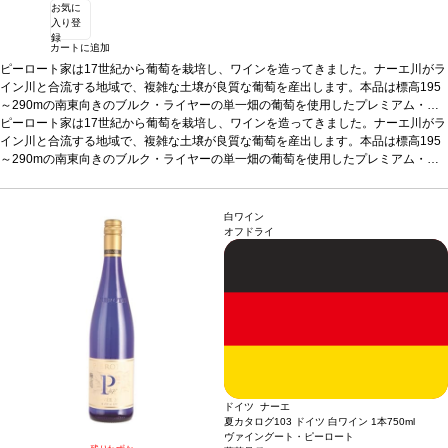
お気に
入り登
録
カートに追加
ピーロート家は17世紀から葡萄を栽培し、ワインを造ってきました。ナーエ川がラ
イン川と合流する地域で、複雑な土壌が良質な葡萄を産出します。本品は標高195
～290mの南東向きのブルク・ライヤーの単一畑の葡萄を使用したプレミアム・ワ
イン。土壌は主に石質ローム、粘板岩、珪岩、砂利で構成。上質な澱の上で10カ月
ピーロート家は17世紀から葡萄を栽培し、ワインを造ってきました。ナーエ川がラ
の長い期間熟成（一部は伝統的なオーク樽、一部はステンレスタンク）。バニラの
イン川と合流する地域で、複雑な土壌が良質な葡萄を産出します。本品は標高195
香りがとろけるようなピノ・ブラン（ヴァイスブルグンダー）です。
～290mの南東向きのブルク・ライヤーの単一畑の葡萄を使用したプレミアム・ワ
テイスティン
グノート
イン。土壌は主に石質ローム、粘板岩、珪岩、砂利で構成。上質な澱の上で10カ月
フルーティーでフローラルなエレガントなアロマが組み合わさり、エルダ
ーフラワー、ミラベル、リンゴ、洋ナシが表れる。素晴らしく柔らかく、ビロード
の長い期間熟成（一部は伝統的なオーク樽、一部はステンレスタンク）。バニラの
のように滑らかな味わいは、余韻は調和が取れており、永遠と続くような印象。
香りがとろけるようなピノ・ブラン（ヴァイスブルグンダー）です。
テイスティン
合
白ワイン
う料理
グノート
グリルしたエビやホタテ、軽い家禽料理
フルーティーでフローラルなエレガントなアロマが組み合わさり、エルダ
葡萄品種
ヴァイスブルグンダー
オフドライ
（ピノ・ブラン）100%
ーフラワー、ミラベル、リンゴ、洋ナシが表れる。素晴らしく柔らかく、ビロード
*本ヴィンテージが在庫切れの場合、在庫があり価格が同様
の場合は自動的に次のヴィンテージに変更されます、ご了承ください。
のように滑らかな味わいは、余韻は調和が取れており、永遠と続くような印象。
合
う料理
グリルしたエビやホタテ、軽い家禽料理
葡萄品種
ヴァイスブルグンダー
（ピノ・ブラン）100%
*本ヴィンテージが在庫切れの場合、在庫があり価格が同様
の場合は自動的に次のヴィンテージに変更されます、ご了承ください。
ドイツ ナーエ
夏カタログ103 ドイツ 白ワイン 1本
750ml
ヴァイングート・ピーロート