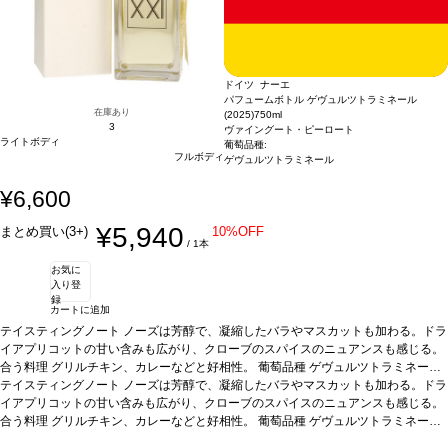
う料理
軽い魚料理、サラダ、チーズ
葡萄品種
グラウブルグンダー 38％、ゲヴェル
ツトラミネール 22%、ヴァイスブルグンダー 18％、ミュラー・トゥルガウ 13%、
ソーヴィニヨン・ブランとショイレーベ 9%
ドイツ ナーエ
パフュームボトル ゲヴュルツトラミネール
在庫あり
(2025)
750ml
3
ヴァイングート・ピーロート
ライトボディ
葡萄品種:
フルボディ
ゲヴュルツトラミネール
¥6,600
¥5,940
まとめ買い(3+)
10%OFF
/ 1本
お気に
入り登
録
カートに追加
テイスティングノート
ノーズは芳醇で、凝縮したバラやマスカットも加わる。ドラ
イアプリコットの甘い含みも広がり、クローブのスパイスのニュアンスも感じる。
合う料理
グリルチキン、カレーなどと好相性。
葡萄品種
ゲヴュルツトラミネール
※ボトル正面ラベルの数字は、掲載内容と異なり配送ヴィンテージの数字となりま
テイスティングノート
ノーズは芳醇で、凝縮したバラやマスカットも加わる。ドラ
す。 ※こちらの商品は専用化粧箱でお届けのため、ラッピング対応は致しかねま
イアプリコットの甘い含みも広がり、クローブのスパイスのニュアンスも感じる。
す。
合う料理
*本ヴィンテージが在庫切れの場合、在庫があり価格が同様の場合は自動的に
グリルチキン、カレーなどと好相性。
葡萄品種
ゲヴュルツトラミネール
次のヴィンテージに変更されます、ご了承ください。
※ボトル正面ラベルの数字は、掲載内容と異なり配送ヴィンテージの数字となりま