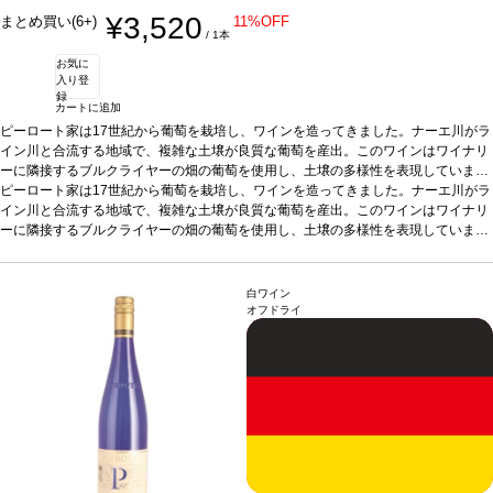
¥3,520
まとめ買い(6+)
11%OFF
/ 1本
お気に
入り登
録
カートに追加
ピーロート家は17世紀から葡萄を栽培し、ワインを造ってきました。ナーエ川がラ
イン川と合流する地域で、複雑な土壌が良質な葡萄を産出。このワインはワイナリ
ーに隣接するブルクライヤーの畑の葡萄を使用し、土壌の多様性を表現していま
す。収穫は数段階に分けて行い、葡萄を優しくプレスした後、上質な澱の上で6カ
ピーロート家は17世紀から葡萄を栽培し、ワインを造ってきました。ナーエ川がラ
月間熟成。上質な果実のアロマと調和のとれた酸味が特徴の正統派のピノ・ブラン
イン川と合流する地域で、複雑な土壌が良質な葡萄を産出。このワインはワイナリ
（ヴァイスブルグンダー）です。
ーに隣接するブルクライヤーの畑の葡萄を使用し、土壌の多様性を表現していま
テイスティングノート
麦わら色。ノーズはアプ
リコット、洋ナシ、青リンゴを示す。口に含むと、調和が取れていて、素晴らしく
す。収穫は数段階に分けて行い、葡萄を優しくプレスした後、上質な澱の上で6カ
フルーティー。いつまでも若々しく、美味しい一本。
月間熟成。上質な果実のアロマと調和のとれた酸味が特徴の正統派のピノ・ブラン
合う料理
魚や仔牛の料理な
どと好相性
（ヴァイスブルグンダー）です。
葡萄品種
ヴァイスブルグンダー
テイスティングノート
*本ヴィンテージが在庫切れの場合、在
麦わら色。ノーズはアプ
白ワイン
庫があり価格が同様の場合は自動的に次のヴィンテージに変更されます、ご了承く
リコット、洋ナシ、青リンゴを示す。口に含むと、調和が取れていて、素晴らしく
オフドライ
ださい。
フルーティー。いつまでも若々しく、美味しい一本。
合う料理
魚や仔牛の料理な
どと好相性
葡萄品種
ヴァイスブルグンダー
*本ヴィンテージが在庫切れの場合、在
庫があり価格が同様の場合は自動的に次のヴィンテージに変更されます、ご了承く
ださい。