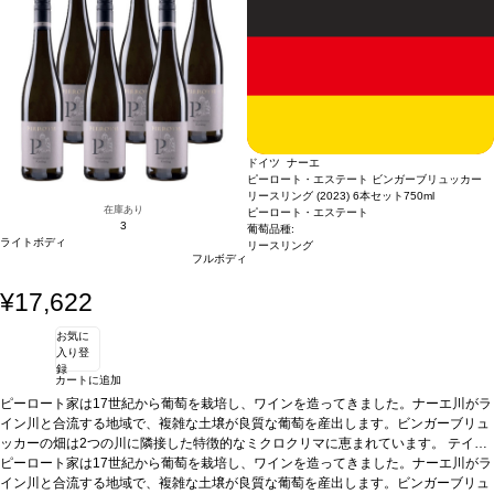
ドイツ ナーエ
ピーロート・エステート ビンガーブリュッカー
リースリング (2023) 6本セット
750ml
在庫あり
ピーロート・エステート
3
葡萄品種:
ライトボディ
リースリング
フルボディ
¥17,622
お気に
入り登
録
カートに追加
ピーロート家は17世紀から葡萄を栽培し、ワインを造ってきました。ナーエ川がラ
イン川と合流する地域で、複雑な土壌が良質な葡萄を産出します。ビンガーブリュ
ッカーの畑は2つの川に隣接した特徴的なミクロクリマに恵まれています。
テイス
ティングノート
ピーロート家は17世紀から葡萄を栽培し、ワインを造ってきました。ナーエ川がラ
ノーズはジャスミン、マンゴー、桃を示し、青リンゴやほのかなラ
イムピールが続く。素晴らしくフルーティーで、心地よく調和の取れた、飲みやす
イン川と合流する地域で、複雑な土壌が良質な葡萄を産出します。ビンガーブリュ