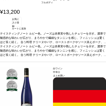
フルボディ
¥13,200
お気に
入り登
録
カートに追加
テイスティングノート
ルビー色。ノーズは赤果実や熟したチェリーを示す。濃厚で
魅惑的な味わいが広がり、まろやかで繊細なタンニンを感じ、フィニッシュは驚く
ほど長く続く。
合う料理
テリーヌやパテ、ローストポークやソース添えポーク、
ラムのロースト、仔牛肉の煮込みなどと好相性
テイスティングノート
ルビー色。ノーズは赤果実や熟したチェリーを示す。濃厚で
葡萄品種
ピノ・ノワール
*本ヴィン
テージが在庫切れの場合、在庫があり価格が同様の場合は自動的に次のヴィンテー
魅惑的な味わいが広がり、まろやかで繊細なタンニンを感じ、フィニッシュは驚く
ジに変更されます、ご了承ください。
ほど長く続く。
合う料理
テリーヌやパテ、ローストポークやソース添えポーク、
ラムのロースト、仔牛肉の煮込みなどと好相性
葡萄品種
ピノ・ノワール
*本ヴィン
テージが在庫切れの場合、在庫があり価格が同様の場合は自動的に次のヴィンテー
ジに変更されます、ご了承ください。
白ワイン
中辛口
まとめ買い