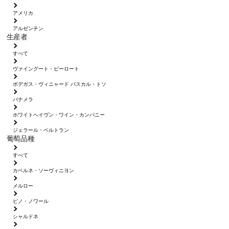
アメリカ
アルゼンチン
生産者
すべて
ヴァイングート・ピーロート
ボデガス・ヴィニャード パスカル・トソ
パナメラ
ホワイトへイヴン・ワイン・カンパニー
ジェラール・ベルトラン
葡萄品種
すべて
カベルネ・ソーヴィニヨン
メルロー
ピノ・ノワール
シャルドネ