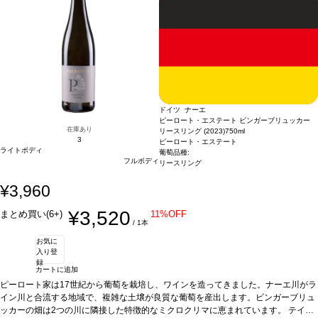
9%
ティーで心地よい飲みやすい一本。
合う料理
軽い魚料理、サラダ、チーズ
葡萄品
種
グラウブルグンダー 38％、ゲヴェルツトラミネール 22%、ヴァイスブルグンダ
ー 18％、ミュラー・トゥルガウ 13%、ソーヴィニヨン・ブランとショイレーベ
9%
ドイツ ナーエ
ピーロート・エステート ビンガーブリュッカー
在庫あり
リースリング (2023)
750ml
3
ピーロート・エステート
ライトボディ
葡萄品種:
フルボディ
リースリング
¥3,960
¥3,520
まとめ買い(6+)
11%OFF
/ 1本
お気に
入り登
録
カートに追加
ピーロート家は17世紀から葡萄を栽培し、ワインを造ってきました。ナーエ川がラ
イン川と合流する地域で、複雑な土壌が良質な葡萄を産出します。ビンガーブリュ
ッカーの畑は2つの川に隣接した特徴的なミクロクリマに恵まれています。
テイス