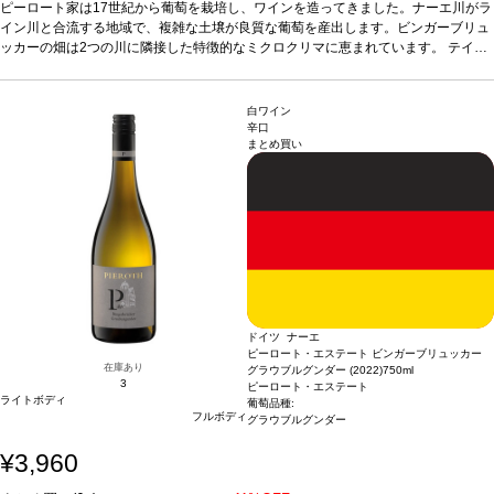
ティングノート
ピーロート家は17世紀から葡萄を栽培し、ワインを造ってきました。ナーエ川がラ
ノーズはジャスミン、マンゴー、桃を示し、青リンゴやほのかなラ
イムピールが続く。素晴らしくフルーティーで、心地よく調和の取れた、飲みやす
イン川と合流する地域で、複雑な土壌が良質な葡萄を産出します。ビンガーブリュ
い一本。
ッカーの畑は2つの川に隣接した特徴的なミクロクリマに恵まれています。
合う料理
スパイスの効いた料理、タイ・カレー、ロックフォールチーズ
テイス
などと好相性。
ティングノート
葡萄品種
ノーズはジャスミン、マンゴー、桃を示し、青リンゴやほのかなラ
リースリング
*本ヴィンテージが在庫切れの場合、在庫が
あり価格が同様の場合は自動的に次のヴィンテージに変更されます、ご了承くださ
イムピールが続く。素晴らしくフルーティーで、心地よく調和の取れた、飲みやす
い。
い一本。
合う料理
スパイスの効いた料理、タイ・カレー、ロックフォールチーズ
白ワイン
などと好相性。
葡萄品種
リースリング
*本ヴィンテージが在庫切れの場合、在庫が
辛口
まとめ買い
あり価格が同様の場合は自動的に次のヴィンテージに変更されます、ご了承くださ
い。
ドイツ ナーエ
ピーロート・エステート ビンガーブリュッカー
在庫あり
グラウブルグンダー (2022)
750ml
3
ピーロート・エステート
ライトボディ
葡萄品種:
フルボディ
グラウブルグンダー
¥3,960