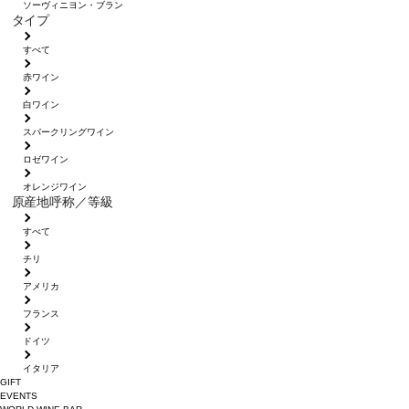
ソーヴィニヨン・ブラン
タイプ
すべて
赤ワイン
白ワイン
スパークリングワイン
ロゼワイン
オレンジワイン
原産地呼称／等級
すべて
チリ
アメリカ
フランス
ドイツ
イタリア
GIFT
EVENTS