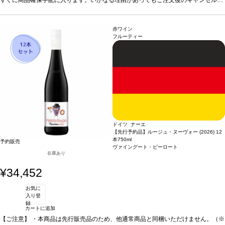
ご利用いただけません。 ・クール便発送はお選びいただけません。
承っておりません。 ・手配完了後、システム設定上ご注文手配完了の通知が送付さ
れますが、出荷は配送予定日に準じます。 ・お届けは12月中旬頃を予定しており
ます。 ・お届け先1件につき送料1,760円を頂戴いたします。 ・値引きクーポンは
赤ワイン
ご利用いただけません。 ・クール便発送はお選びいただけません。
フルーティー
ドイツ ナーエ
【先行予約品】ルージュ・ヌーヴォー (2026) 12
本
750ml
予約販売
ヴァイングート・ピーロート
在庫あり
¥34,452
お気に
入り登
録
カートに追加
【ご注意】
・本商品は先行販売品のため、他通常商品と同梱いただけません。（※