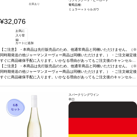
ヴァイングート・ピーロート
在庫あり
葡萄品種:
ミュラー＝トゥルガウ
¥32,076
お気に
入り登
録
カートに追加
【ご注意】
・本商品は先行販売品のため、他通常商品と同梱いただけません。（※
同時期発送の他ジャーマンヌーヴォー商品は同梱いただけます。） ・ご注文確定後
すぐに商品確保手配に入ります。いかなる理由があってもご注文後のキャンセルは
承っておりません。 ・手配完了後、システム設定上ご注文手配完了の通知が送付さ
【ご注意】
・本商品は先行販売品のため、他通常商品と同梱いただけません。（※
れますが、出荷は配送予定日に準じます。 ・お届けは12月中旬頃を予定しており
同時期発送の他ジャーマンヌーヴォー商品は同梱いただけます。） ・ご注文確定後
ます。 ・お届け先1件につき送料1,760円を頂戴いたします。 ・値引きクーポンは
すぐに商品確保手配に入ります。いかなる理由があってもご注文後のキャンセルは
ご利用いただけません。 ・クール便発送はお選びいただけません。
承っておりません。 ・手配完了後、システム設定上ご注文手配完了の通知が送付さ
れますが、出荷は配送予定日に準じます。 ・お届けは12月中旬頃を予定しており
ます。 ・お届け先1件につき送料1,760円を頂戴いたします。 ・値引きクーポンは
スパークリングワイン
ご利用いただけません。 ・クール便発送はお選びいただけません。
辛口