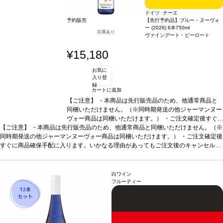
ドイツ ナーエ
予約販売
【先行予約品】ブルー・ヌーヴォ
ー (2026) 6本
750ml
在庫あり
ヴァイングート・ピーロート
¥15,180
お気に
入り登
録
カートに追加
【ご注意】
・本商品は先行販売品のため、他通常商品と
同梱いただけません。（※同時期発送の他ジャーマンヌー
ヴォー商品は同梱いただけます。） ・ご注文確定後すぐ
【ご注意】
・本商品は先行販売品のため、他通常商品と同梱いただけません。（※
に商品確保手配に入ります。いかなる理由があってもご注
同時期発送の他ジャーマンヌーヴォー商品は同梱いただけます。） ・ご注文確定後
文後のキャンセルは承っておりません。 ・手配完了後、
すぐに商品確保手配に入ります。いかなる理由があってもご注文後のキャンセルは
システム設定上ご注文手配完了の通知が送付されますが、
承っておりません。 ・手配完了後、システム設定上ご注文手配完了の通知が送付さ
出荷は配送予定日に準じます。 ・お届けは12月中旬頃を
れますが、出荷は配送予定日に準じます。 ・お届けは12月中旬頃を予定しており
予定しております。 ・お届け先1件につき送料1,760円を
ます。 ・お届け先1件につき送料1,760円を頂戴いたします。 ・値引きクーポンは
頂戴いたします。 ・値引きクーポンはご利用いただけま
白ワイン
ご利用いただけません。 ・クール便発送はお選びいただけません。
せん。 ・クール便発送はお選びいただけません。
フルーティー