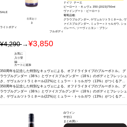
ドイツ ナーエ
ピーロート・キュヴェ 350 (2023)
750ml
ヴァイングート・ピーロート
SALE
葡萄品種:
在庫あり
グラウブルグンダー, ゲヴュルツトラミネール, ヴ
3
ァイスブルグンダー, ミュラー＝トゥルガウ, ショ
ライトボディ
イレーベ, ソーヴィニヨン・ブラン
フルボディ
¥3,850
¥4,290
→
お気に
入り登
録
カートに追加
350周年を記念した特別なキュヴェによる、オフドライタイプのブルーボトル。 グ
ラウブルグンダー（38％）とヴァイスブルグンダー（18％）のボディとフレッシュ
さ、ゲヴェルツトラミネール(22%)とミュラー・トゥルガウ（13%）がつくるアロ
マティックなニュアンス、そしてソーヴィニヨン・ブランとショイレーベ（9%）
350周年を記念した特別なキュヴェによる、オフドライタイプのブルーボトル。 グ
がエキゾチックさをほのかに感じられる、素晴らしいバランスの味わいとなってい
ラウブルグンダー（38％）とヴァイスブルグンダー（18％）のボディとフレッシュ
る。 ラベルには、ピーロートの本拠地を描いた歴史的な地図と、かつて使用されて
さ、ゲヴェルツトラミネール(22%)とミュラー・トゥルガウ（13%）がつくるアロ
いたロゴをラベルに印字。 また生産総本数とシリアルナンバーをラベルに記載して
マティックなニュアンス、そしてソーヴィニヨン・ブランとショイレーベ（9%）
いる。
がエキゾチックさをほのかに感じられる、素晴らしいバランスの味わいとなってい
テイスティングノート
ノーズはアプリコットとナツメグを示し、ほのかな
パイナップルやジャスミンも感じられる。調和の取れた、生き生きとした、フルー
る。 ラベルには、ピーロートの本拠地を描いた歴史的な地図と、かつて使用されて
白ワイン
ティーで心地よい飲みやすい一本。
いたロゴをラベルに印字。 また生産総本数とシリアルナンバーをラベルに記載して
合う料理
軽い魚料理、サラダ、チーズ
葡萄品
中甘口
まとめ買い
種
いる。
グラウブルグンダー 38％、ゲヴェルツトラミネール 22%、ヴァイスブルグンダ
テイスティングノート
ノーズはアプリコットとナツメグを示し、ほのかな
ー 18％、ミュラー・トゥルガウ 13%、ソーヴィニヨン・ブランとショイレーベ
パイナップルやジャスミンも感じられる。調和の取れた、生き生きとした、フルー