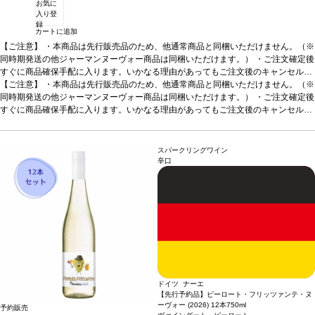
お気に
入り登
録
カートに追加
【ご注意】
・本商品は先行販売品のため、他通常商品と同梱いただけません。（※
同時期発送の他ジャーマンヌーヴォー商品は同梱いただけます。） ・ご注文確定後
すぐに商品確保手配に入ります。いかなる理由があってもご注文後のキャンセルは
承っておりません。 ・手配完了後、システム設定上ご注文手配完了の通知が送付さ
【ご注意】
・本商品は先行販売品のため、他通常商品と同梱いただけません。（※
れますが、出荷は配送予定日に準じます。 ・お届けは12月中旬頃を予定しており
同時期発送の他ジャーマンヌーヴォー商品は同梱いただけます。） ・ご注文確定後
ます。 ・お届け先1件につき送料1,760円を頂戴いたします。 ・値引きクーポンは
すぐに商品確保手配に入ります。いかなる理由があってもご注文後のキャンセルは
ご利用いただけません。 ・クール便発送はお選びいただけません。
承っておりません。 ・手配完了後、システム設定上ご注文手配完了の通知が送付さ
れますが、出荷は配送予定日に準じます。 ・お届けは12月中旬頃を予定しており
ます。 ・お届け先1件につき送料1,760円を頂戴いたします。 ・値引きクーポンは
スパークリングワイン
ご利用いただけません。 ・クール便発送はお選びいただけません。
辛口
ドイツ ナーエ
【先行予約品】ピーロート・フリッツァンテ・ヌ
ーヴォー (2026) 12本
750ml
予約販売