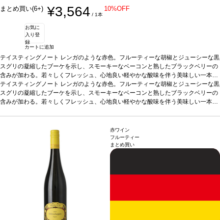
¥3,564
まとめ買い(6+)
10%OFF
/ 1本
お気に
入り登
録
カートに追加
テイスティングノート
レンガのような赤色。フルーティーな胡椒とジューシーな黒
スグリの凝縮したブーケを示し、スモーキーなベーコンと熟したブラックベリーの
含みが加わる。若々しくフレッシュ、心地良い軽やかな酸味を伴う美味しい一本。
合う料理
テイスティングノート
煮込み肉、スパイスの効いたパスタなどと好相性
レンガのような赤色。フルーティーな胡椒とジューシーな黒
葡萄品種
シュペートブ
ルグンダー
スグリの凝縮したブーケを示し、スモーキーなベーコンと熟したブラックベリーの
*本ヴィンテージが在庫切れの場合、在庫があり価格が同様の場合は自
動的に次のヴィンテージに変更されます、ご了承ください。
含みが加わる。若々しくフレッシュ、心地良い軽やかな酸味を伴う美味しい一本。
合う料理
煮込み肉、スパイスの効いたパスタなどと好相性
葡萄品種
シュペートブ
ルグンダー
*本ヴィンテージが在庫切れの場合、在庫があり価格が同様の場合は自
動的に次のヴィンテージに変更されます、ご了承ください。
赤ワイン
フルーティー
まとめ買い