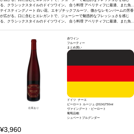
る、クラシックスタイルのドイツワイン。
合う料理
アペリティフに最適、また魚
料理、白身肉、仔牛などと好相性
テイスティングノート
白い花、エキゾチックフルーツ、微かなレモンバームの芳香
葡萄品種
リースリング
*本ヴィンテージが在庫切
れの場合、在庫があり価格が同様の場合は自動的に次のヴィンテージに変更されま
が広がる。口に含むとエレガントで、ジューシーで魅惑的なフレッシュさを感じ
す、ご了承ください。
る、クラシックスタイルのドイツワイン。
合う料理
アペリティフに最適、また魚
料理、白身肉、仔牛などと好相性
葡萄品種
リースリング
*本ヴィンテージが在庫切
れの場合、在庫があり価格が同様の場合は自動的に次のヴィンテージに変更されま
す、ご了承ください。
赤ワイン
フルーティー
まとめ買い
ドイツ ナーエ
ピーロート ルージュ (2024)
750ml
在庫あり
ヴァイングート・ピーロート
葡萄品種:
シュペートブルグンダー
¥3,960