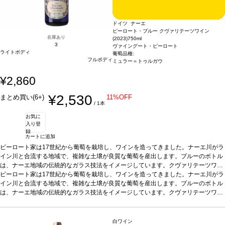
ドイツ ナーエ
ピーロート・ブルー クヴァリテーツワイン
在庫あり
(2023)
750ml
3
ヴァイングート・ピーロート
ライトボディ
葡萄品種:
フルボディ
ミュラー＝トゥルガウ
¥2,860
¥2,530
まとめ買い(6+)
11%OFF
/ 1本
お気に
入り登
録
カートに追加
ピーロート家は17世紀から葡萄を栽培し、ワインを造ってきました。ナーエ川がラ
イン川と合流する地域で、複雑な土壌が良質な葡萄を産出します。ブルーのボトル
は、ナーエ地域の伝統的なガラス技法をイメージしています。クヴァリテーツワイ
ンは、ドイツ国内13の生産地いずれか1つで収穫された葡萄のみで造られ、検査で
ピーロート家は17世紀から葡萄を栽培し、ワインを造ってきました。ナーエ川がラ
質（クヴァリテーツ）が認められたもので、フレッシュでフルーティーかつエレガ
イン川と合流する地域で、複雑な土壌が良質な葡萄を産出します。ブルーのボトル
ントに仕上がっています。
は、ナーエ地域の伝統的なガラス技法をイメージしています。クヴァリテーツワイ
テイスティングノート
フルーティーなノーズを示し、
リンゴや洋ナシを伴い、ほのかな草が加わる。美味しい味わいが口中で広がり、魅
ンは、ドイツ国内13の生産地いずれか1つで収穫された葡萄のみで造られ、検査で
惑的なフルーティーさを感じる。
質（クヴァリテーツ）が認められたもので、フレッシュでフルーティーかつエレガ
合う料理
魚料理、サラダなどと好相性
葡萄品種
ミュラー・トゥルガウ
ントに仕上がっています。
*本ヴィンテージが在庫切れの場合、在庫があり価格が同様
テイスティングノート
フルーティーなノーズを示し、
白ワイン