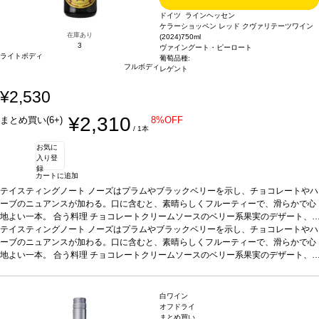
ドイツ ラインヘッセン
ケラーショッペン レッド クヴァリテーツワイン
在庫あり
(2024)
750ml
3
ヴァイングート・ピーロート
ライトボディ
葡萄品種:
フルボディ
レゲント
¥2,530
¥2,310
まとめ買い(6+)
8%OFF
/ 1本
お気に
入り登
録
カートに追加
テイスティングノート
ノーズはプラムやブラックベリーを示し、チョコレートやハ
ーブのニュアンスが加わる。口に含むと、素晴らしくフルーティーで、滑らかで心
地よい一本。
合う料理
チョコレートクリームソースのベリー系果実のデザート、
チーズなどと好相性
テイスティングノート
葡萄品種
ノーズはプラムやブラックベリーを示し、チョコレートやハ
レゲント
*本ヴィンテージが在庫切れの場合、在庫が
あり価格が同様の場合は自動的に次のヴィンテージに変更されます、ご了承くださ
ーブのニュアンスが加わる。口に含むと、素晴らしくフルーティーで、滑らかで心
い。
地よい一本。
合う料理
チョコレートクリームソースのベリー系果実のデザート、
チーズなどと好相性
葡萄品種
レゲント
*本ヴィンテージが在庫切れの場合、在庫が
あり価格が同様の場合は自動的に次のヴィンテージに変更されます、ご了承くださ
い。
白ワイン
オフドライ
まとめ買い