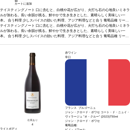
録
カートに追加
テイスティングノート
口に含むと、白桃や花が広がり、火打ち石の心地良いミネラ
ルが加わる。長い余韻が残る。鮮やかで生き生きとした、素晴らしく美味しい一
本。
合う料理
少しスパイスの効いた料理、アジア料理などと合う
葡萄品種
リース
リング 100%
テイスティングノート
*本ヴィンテージが在庫切れの場合、在庫があり価格が同様の場合は
口に含むと、白桃や花が広がり、火打ち石の心地良いミネラ
自動的に次のヴィンテージに変更されます、ご了承ください。
ルが加わる。長い余韻が残る。鮮やかで生き生きとした、素晴らしく美味しい一
本。
合う料理
少しスパイスの効いた料理、アジア料理などと合う
葡萄品種
リース
リング 100%
*本ヴィンテージが在庫切れの場合、在庫があり価格が同様の場合は
自動的に次のヴィンテージに変更されます、ご了承ください。
赤ワイン
辛口
フランス ブルゴーニュ
ジャン・クロード・ボワセ コート・ド・ニュイ・
ヴィラージュ "オ・クルー" (2023)
750ml
在庫あり
ジャン・クロード・ボワセ
4
葡萄品種:
ライトボディ
ピノ・ノワール