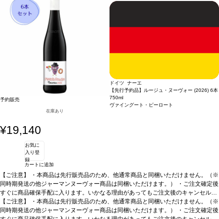
ドイツ ナーエ
【先行予約品】ルージュ・ヌーヴォー (2026) 6本
750ml
予約販売
ヴァイングート・ピーロート
在庫あり
¥19,140
お気に
入り登
録
カートに追加
【ご注意】
・本商品は先行販売品のため、他通常商品と同梱いただけません。（※
同時期発送の他ジャーマンヌーヴォー商品は同梱いただけます。） ・ご注文確定後
すぐに商品確保手配に入ります。いかなる理由があってもご注文後のキャンセルは
承っておりません。 ・手配完了後、システム設定上ご注文手配完了の通知が送付さ
【ご注意】
・本商品は先行販売品のため、他通常商品と同梱いただけません。（※
れますが、出荷は配送予定日に準じます。 ・お届けは12月中旬頃を予定しており
同時期発送の他ジャーマンヌーヴォー商品は同梱いただけます。） ・ご注文確定後
ます。 ・お届け先1件につき送料1,760円を頂戴いたします。 ・値引きクーポンは
すぐに商品確保手配に入ります。いかなる理由があってもご注文後のキャンセルは