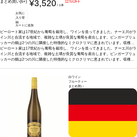
¥3,520
まとめ買い(6+)
11%OFF
/ 1本
お気に
入り登
録
カートに追加
ピーロート家は17世紀から葡萄を栽培し、ワインを造ってきました。ナーエ川がラ
イン川と合流する地域で、複雑な土壌が良質な葡萄を産出します。ビンガーブリュ
ッカーの畑は2つの川に隣接した特徴的なミクロクリマに恵まれています。収穫は
段階的に行い上質な澱の上で6カ月間熟成。今ドイツでトレンドのピノ・グリ（グ
ピーロート家は17世紀から葡萄を栽培し、ワインを造ってきました。ナーエ川がラ
ラウブルグンダー）を用いた、ジャスミン、スグリ、ライチの香りを持つフルーテ
イン川と合流する地域で、複雑な土壌が良質な葡萄を産出します。ビンガーブリュ
ィーなワインです。
ッカーの畑は2つの川に隣接した特徴的なミクロクリマに恵まれています。収穫は
テイスティングノート
ノーズはバナナ、ドライアプリコッ
ト、パイナップルを示す。クリーミーで素晴らしく滑らかな味わいは、生き生きと
段階的に行い上質な澱の上で6カ月間熟成。今ドイツでトレンドのピノ・グリ（グ
したジューシーさが長く続く。
ラウブルグンダー）を用いた、ジャスミン、スグリ、ライチの香りを持つフルーテ
合う料理
パスタ、シーフードなどと好相性
葡萄品
種
ィーなワインです。
グラウブルグンダー
テイスティングノート
*本ヴィンテージが在庫切れの場合、在庫があり価格が同様
ノーズはバナナ、ドライアプリコッ
白ワイン
の場合は自動的に次のヴィンテージに変更されます、ご了承ください。
ト、パイナップルを示す。クリーミーで素晴らしく滑らかな味わいは、生き生きと
フルーティー
まとめ買い
したジューシーさが長く続く。
合う料理
パスタ、シーフードなどと好相性
葡萄品
種
グラウブルグンダー
*本ヴィンテージが在庫切れの場合、在庫があり価格が同様
の場合は自動的に次のヴィンテージに変更されます、ご了承ください。