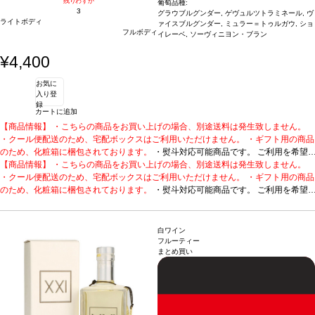
残りわずか
葡萄品種:
3
グラウブルグンダー, ゲヴュルツトラミネール, ヴ
ライトボディ
ァイスブルグンダー, ミュラー＝トゥルガウ, ショ
フルボディ
イレーベ, ソーヴィニヨン・ブラン
¥4,400
お気に
入り登
録
カートに追加
【商品情報】 ・こちらの商品をお買い上げの場合、別途送料は発生致しません。
・クール便配送のため、宅配ボックスはご利用いただけません。 ・ギフト用の商品
のため、化粧箱に梱包されております。
・熨斗対応可能商品です。 ご利用を希望
される場合、ご注文時コメント欄に熨斗をご希望の旨と「結び・上部表書き内容・
【商品情報】 ・こちらの商品をお買い上げの場合、別途送料は発生致しません。
下部のお名入れ内容」の3つをご入力ください。無地熨斗の場合は、結びをご指定
・クール便配送のため、宅配ボックスはご利用いただけません。 ・ギフト用の商品
のうえ「無地熨斗」とご記載ください。 ※熨斗をご希望の場合、作成作業のため最
のため、化粧箱に梱包されております。
・熨斗対応可能商品です。 ご利用を希望
短日出荷はお承り致しかねます。 必ず最短日から+1日後より配送指定日をご選択
される場合、ご注文時コメント欄に熨斗をご希望の旨と「結び・上部表書き内容・
ください。 もし最短日を選択された場合は、指定日翌日の配送となります。ご了承
下部のお名入れ内容」の3つをご入力ください。無地熨斗の場合は、結びをご指定
ください。 ・下記ワインが1本含まれています。
のうえ「無地熨斗」とご記載ください。 ※熨斗をご希望の場合、作成作業のため最
特別なキュヴェで造る、350周年
白ワイン
の歴史を感じる白
短日出荷はお承り致しかねます。 必ず最短日から+1日後より配送指定日をご選択
ピーロート・キュヴェ 350 (2023)
テイスティングノート
ノーズ
フルーティー
まとめ買い
はアプリコットとナツメグを示し、ほのかなパイナップルやジャスミンも感じられ
ください。 もし最短日を選択された場合は、指定日翌日の配送となります。ご了承
る。調和の取れた、生き生きとした、フルーティーで心地よい飲みやすい一本。
ください。 ・下記ワインが1本含まれています。
特別なキュヴェで造る、350周年
合
う料理
の歴史を感じる白
軽い魚料理、サラダ、チーズ
ピーロート・キュヴェ 350 (2023)
葡萄品種
グラウブルグンダー 38％、ゲヴェル
テイスティングノート
ノーズ
ツトラミネール 22%、ヴァイスブルグンダー 18％、ミュラー・トゥルガウ 13%、
はアプリコットとナツメグを示し、ほのかなパイナップルやジャスミンも感じられ
ソーヴィニヨン・ブランとショイレーベ 9%
る。調和の取れた、生き生きとした、フルーティーで心地よい飲みやすい一本。
合