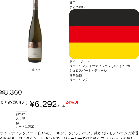
の場合は自動的に次のヴィンテージに変更されます、ご了承ください。
リンゴや洋ナシを伴い、ほのかな草が加わる。美味しい味わいが口中で広がり、魅
甘口
まとめ買い
惑的なフルーティーさを感じる。
合う料理
魚料理、サラダなどと好相性
葡萄品種
ミュラー・トゥルガウ
*本ヴィンテージが在庫切れの場合、在庫があり価格が同様
の場合は自動的に次のヴィンテージに変更されます、ご了承ください。
ドイツ ナーエ
リースリング トラディション (2021)
750ml
在庫あり
シュロスグート・ディール
葡萄品種:
リースリング
¥8,360
¥6,292
まとめ買い(3+)
24%OFF
/ 1本
お気に
入り登
録
カートに追加
テイスティングノート
白い花、エキゾチックフルーツ、微かなレモンバームの芳香
が広がる。口に含むとエレガントで、ジューシーで魅惑的なフレッシュさを感じ