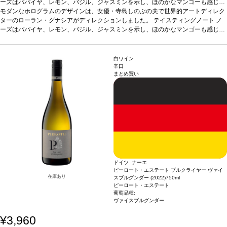
ーズはパパイヤ、レモン、バジル、ジャスミンを示し、ほのかなマンゴーも感じら
れる。素晴らしく芳醇でフレッシュな味わいは、フルーティーで心地よい。生き生
モダンなホログラムのデザインは、女優・寺島しのぶの夫で世界的アートディレク
きとして美味しい。
ターのローラン・グナシアがディレクションしました。
合う料理
サラダ、シーフード、家きんなどと好相性
テイスティングノート
*本ヴィン
ノ
テージが在庫切れの場合、在庫があり価格が同様の場合は自動的に次のヴィンテー
ーズはパパイヤ、レモン、バジル、ジャスミンを示し、ほのかなマンゴーも感じら
ジに変更されます、ご了承ください。
れる。素晴らしく芳醇でフレッシュな味わいは、フルーティーで心地よい。生き生
きとして美味しい。
合う料理
サラダ、シーフード、家きんなどと好相性
*本ヴィン
テージが在庫切れの場合、在庫があり価格が同様の場合は自動的に次のヴィンテー
白ワイン
ジに変更されます、ご了承ください。
辛口
まとめ買い
ドイツ ナーエ
ピーロート・エステート ブルクライヤー ヴァイ
在庫あり
スブルグンダー (2022)
750ml
ピーロート・エステート
葡萄品種:
ヴァイスブルグンダー
¥3,960