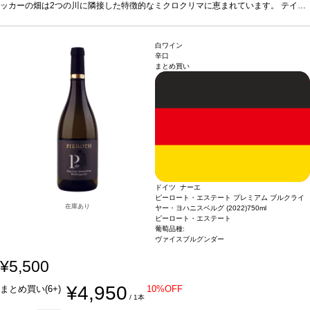
い一本。
ッカーの畑は2つの川に隣接した特徴的なミクロクリマに恵まれています。
合う料理
スパイスの効いた料理、タイ・カレー、ロックフォールチーズ
テイス
などと好相性。
ティングノート
葡萄品種
ノーズはジャスミン、マンゴー、桃を示し、青リンゴやほのかなラ
リースリング
*本ヴィンテージが在庫切れの場合、在庫が
あり価格が同様の場合は自動的に次のヴィンテージに変更されます、ご了承くださ
イムピールが続く。素晴らしくフルーティーで、心地よく調和の取れた、飲みやす
い。
い一本。
合う料理
スパイスの効いた料理、タイ・カレー、ロックフォールチーズ
白ワイン
などと好相性。
葡萄品種
リースリング
*本ヴィンテージが在庫切れの場合、在庫が
辛口
まとめ買い
あり価格が同様の場合は自動的に次のヴィンテージに変更されます、ご了承くださ
い。
ドイツ ナーエ
ピーロート・エステート プレミアム ブルクライ
在庫あり
ヤー・ヨハニスベルグ (2022)
750ml
ピーロート・エステート
葡萄品種:
ヴァイスブルグンダー
¥5,500
¥4,950
まとめ買い(6+)
10%OFF
/ 1本