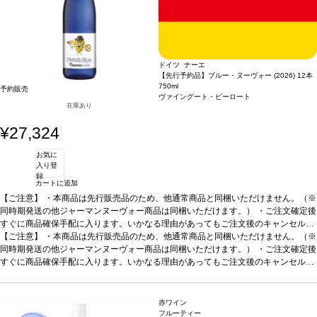
ドイツ ナーエ
【先行予約品】ブルー・ヌーヴォー (2026) 12本
750ml
予約販売
ヴァイングート・ピーロート
在庫あり
¥27,324
お気に
入り登
録
カートに追加
【ご注意】
・本商品は先行販売品のため、他通常商品と同梱いただけません。（※
同時期発送の他ジャーマンヌーヴォー商品は同梱いただけます。） ・ご注文確定後
すぐに商品確保手配に入ります。いかなる理由があってもご注文後のキャンセルは
承っておりません。 ・手配完了後、システム設定上ご注文手配完了の通知が送付さ
【ご注意】
・本商品は先行販売品のため、他通常商品と同梱いただけません。（※
れますが、出荷は配送予定日に準じます。 ・お届けは12月中旬頃を予定しており
同時期発送の他ジャーマンヌーヴォー商品は同梱いただけます。） ・ご注文確定後
ます。 ・お届け先1件につき送料1,760円を頂戴いたします。 ・値引きクーポンは
すぐに商品確保手配に入ります。いかなる理由があってもご注文後のキャンセルは
ご利用いただけません。 ・クール便発送はお選びいただけません。
承っておりません。 ・手配完了後、システム設定上ご注文手配完了の通知が送付さ
れますが、出荷は配送予定日に準じます。 ・お届けは12月中旬頃を予定しており
ます。 ・お届け先1件につき送料1,760円を頂戴いたします。 ・値引きクーポンは
赤ワイン
ご利用いただけません。 ・クール便発送はお選びいただけません。
フルーティー