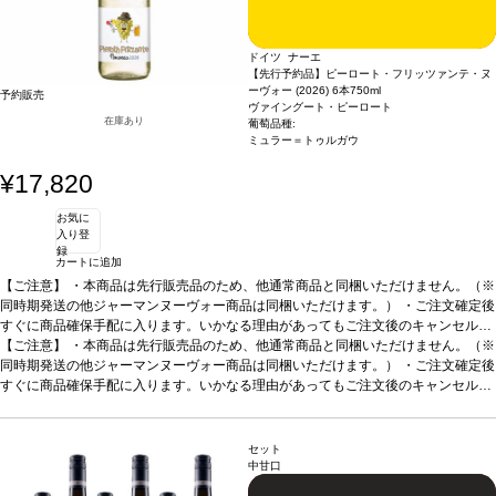
ドイツ ナーエ
【先行予約品】ピーロート・フリッツァンテ・ヌ
ーヴォー (2026) 6本
750ml
予約販売
ヴァイングート・ピーロート
在庫あり
葡萄品種:
ミュラー＝トゥルガウ
¥17,820
お気に
入り登
録
カートに追加
【ご注意】
・本商品は先行販売品のため、他通常商品と同梱いただけません。（※
同時期発送の他ジャーマンヌーヴォー商品は同梱いただけます。） ・ご注文確定後
すぐに商品確保手配に入ります。いかなる理由があってもご注文後のキャンセルは
承っておりません。 ・手配完了後、システム設定上ご注文手配完了の通知が送付さ
【ご注意】
・本商品は先行販売品のため、他通常商品と同梱いただけません。（※
れますが、出荷は配送予定日に準じます。 ・お届けは12月中旬頃を予定しており
同時期発送の他ジャーマンヌーヴォー商品は同梱いただけます。） ・ご注文確定後
ます。 ・お届け先1件につき送料1,760円を頂戴いたします。 ・値引きクーポンは
すぐに商品確保手配に入ります。いかなる理由があってもご注文後のキャンセルは
ご利用いただけません。 ・クール便発送はお選びいただけません。
承っておりません。 ・手配完了後、システム設定上ご注文手配完了の通知が送付さ
れますが、出荷は配送予定日に準じます。 ・お届けは12月中旬頃を予定しており
ます。 ・お届け先1件につき送料1,760円を頂戴いたします。 ・値引きクーポンは
セット
ご利用いただけません。 ・クール便発送はお選びいただけません。
中甘口