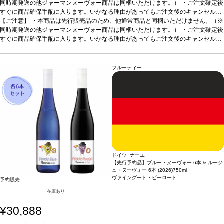
同時期発送の他ジャーマンヌーヴォー商品は同梱いただけます。） ・ご注文確定後
すぐに商品確保手配に入ります。いかなる理由があってもご注文後のキャンセルは
承っておりません。 ・手配完了後、システム設定上ご注文手配完了の通知が送付さ
【ご注意】
・本商品は先行販売品のため、他通常商品と同梱いただけません。（※
れますが、出荷は配送予定日に準じます。 ・お届けは12月中旬頃を予定しており
同時期発送の他ジャーマンヌーヴォー商品は同梱いただけます。） ・ご注文確定後
ます。 ・お届け先1件につき送料1,760円を頂戴いたします。 ・値引きクーポンは
すぐに商品確保手配に入ります。いかなる理由があってもご注文後のキャンセルは
ご利用いただけません。 ・クール便発送はお選びいただけません。
承っておりません。 ・手配完了後、システム設定上ご注文手配完了の通知が送付さ
れますが、出荷は配送予定日に準じます。 ・お届けは12月中旬頃を予定しており
ます。 ・お届け先1件につき送料1,760円を頂戴いたします。 ・値引きクーポンは
フルーティー
ご利用いただけません。 ・クール便発送はお選びいただけません。
ドイツ ナーエ
【先行予約品】ブルー・ヌーヴォー 6本 & ルージ
ュ・ヌーヴォー 6本 (2026)
750ml
ヴァイングート・ピーロート
予約販売
在庫あり
¥30,888