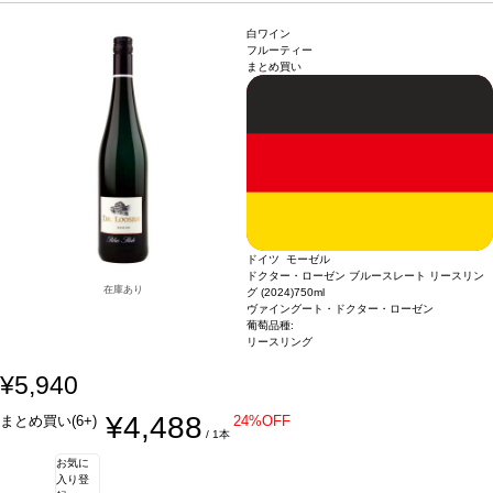
す。 ※こちらの商品は専用化粧箱でお届けのため、ラッピング対応は致しかねま
す。
*本ヴィンテージが在庫切れの場合、在庫があり価格が同様の場合は自動的に
白ワイン
次のヴィンテージに変更されます、ご了承ください。
フルーティー
まとめ買い
ドイツ モーゼル
ドクター・ローゼン ブルースレート リースリン
在庫あり
グ (2024)
750ml
ヴァイングート・ドクター・ローゼン
葡萄品種:
リースリング
¥5,940
¥4,488
まとめ買い(6+)
24%OFF
/ 1本
お気に
入り登