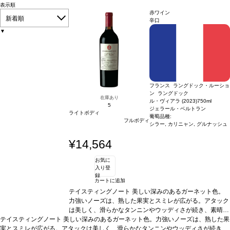
表示順
赤ワイン
新着順
辛口
▼
フランス ラングドック・ルーショ
ン ラングドック
在庫あり
ル・ヴィアラ (2023)
750ml
5
ジェラール・ベルトラン
ライトボディ
葡萄品種:
フルボディ
シラー, カリニャン, グルナッシュ
¥14,564
お気に
入り登
録
カートに追加
テイスティングノート
美しい深みのあるガーネット色。
力強いノーズは、熟した果実とスミレが広がる。アタック
は美しく、滑らかなタンニンやウッディさが続き、素晴ら
テイスティングノート
美しい深みのあるガーネット色。力強いノーズは、熟した果
しいバランスと長い余韻は永遠と続くよう。際立った味わ
実とスミレが広がる。アタックは美しく、滑らかなタンニンやウッディさが続き、
いは魅力的で、長い熟成のポテンシャルを予感させる。