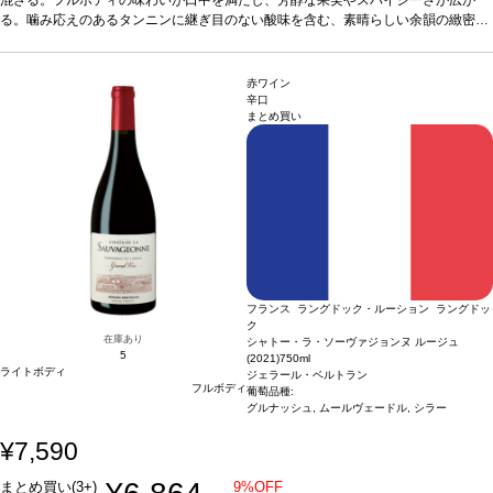
ージが在庫切れの場合、在庫があり価格が同様の場合は自動的に次のヴィンテージ
る。噛み応えのあるタンニンに継ぎ目のない酸味を含む、素晴らしい余韻の緻密な
に変更されます、ご了承ください。
フィニッシュは、永遠と続くよう。
合う料理
赤身肉、スパイシー料理などと好相
性
葡萄品種
グルナッシュ 45%、シラー 30%、ムールヴェードル 25%
*本ヴィンテ
ージが在庫切れの場合、在庫があり価格が同様の場合は自動的に次のヴィンテージ
赤ワイン
に変更されます、ご了承ください。
辛口
まとめ買い
フランス ラングドック・ルーション ラングドッ
ク
在庫あり
シャトー・ラ・ソーヴァジョンヌ ルージュ
5
(2021)
750ml
ライトボディ
ジェラール・ベルトラン
フルボディ
葡萄品種:
グルナッシュ, ムールヴェードル, シラー
¥7,590
まとめ買い(3+)
9%OFF