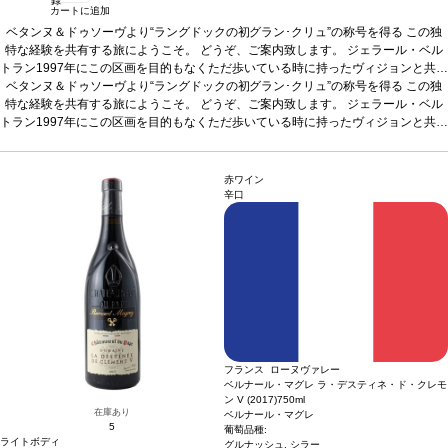
録
カートに追加
ベタンヌ＆ドゥソーヴより“ラングドックの初グラン･クリュ”の称号を得る
この独
特な経験を共有する旅にようこそ。
どうぞ、ご案内致します。
ジェラール・ベル
トラン
1997年にこの区画を目的もなくただ歩いている時に持ったヴィジョンと共に
テイスティングノート
始まった。 私自身が、平穏であり、自然と調和していた。 この経験から、創造愛
ベタンヌ＆ドゥソーヴより“ラングドックの初グラン･クリュ”の称号を得る
深いガーネット色。力強く際立った特徴を示し、濃厚で凝縮
この独
した味わいが口中に広がる。熟成したタンニンはすっきりとしているが、存在感が
という考えが私の中で湧き上がってきた。 このテロワールから逸脱したワインを造
特な経験を共有する旅にようこそ。
どうぞ、ご案内致します。
ジェラール・ベル
ある。樽熟成のお陰で黒果実の深いアロマは魅惑的で、持続する。高い熟成のポテ
トラン
り出したいという考えが生まれた。15年後、初のヴィンテージを造ることができ
1997年にこの区画を目的もなくただ歩いている時に持ったヴィジョンと共に
ンシャルを秘めた、傑出した一本。
テイスティングノート
始まった。 私自身が、平穏であり、自然と調和していた。 この経験から、創造愛
深いガーネット色。力強く際立った特徴を示し、濃厚で凝縮
合う料理
熟成した牛フィレ肉のマッシュルー
た。 長らくお待ち頂いた方々に感謝したい。 ジェラール
ムソテーとグレイビーソース添えなどと好相性
した味わいが口中に広がる。熟成したタンニンはすっきりとしているが、存在感が
という考えが私の中で湧き上がってきた。 このテロワールから逸脱したワインを造
葡萄品種
シラー、カリニャン、グ
ルナッシュ、ムールヴェードル
ある。樽熟成のお陰で黒果実の深いアロマは魅惑的で、持続する。高い熟成のポテ
り出したいという考えが生まれた。15年後、初のヴィンテージを造ることができ
認証
デメテール（オーガニック/バイオダイナミッ
赤ワイン
ク）
ンシャルを秘めた、傑出した一本。
*本ヴィンテージが在庫切れの場合、在庫があり価格が同様の場合は自動的に
合う料理
熟成した牛フィレ肉のマッシュルー
た。 長らくお待ち頂いた方々に感謝したい。 ジェラール
辛口
次のヴィンテージに変更されます、ご了承ください。
ムソテーとグレイビーソース添えなどと好相性
葡萄品種
シラー、カリニャン、グ
ルナッシュ、ムールヴェードル
認証
デメテール（オーガニック/バイオダイナミッ
ク）
*本ヴィンテージが在庫切れの場合、在庫があり価格が同様の場合は自動的に
次のヴィンテージに変更されます、ご了承ください。
フランス ローヌヴァレー
ベルナール・マグレ ラ・デスティネ・ド・クレモ
ン V (2017)
750ml
在庫あり
ベルナール・マグレ
5
葡萄品種:
ライトボディ
グルナッシュ, シラー