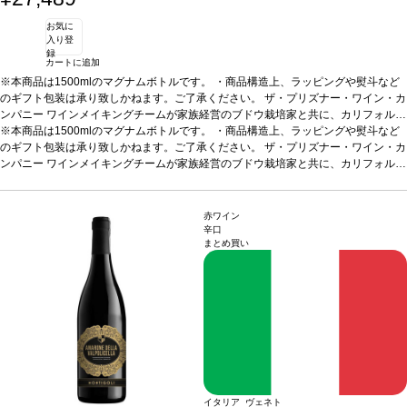
お気に
入り登
録
カートに追加
※本商品は1500mlのマグナムボトルです。 ・商品構造上、ラッピングや熨斗など
のギフト包装は承り致しかねます。ご了承ください。
ザ・プリズナー・ワイン・カ
ンパニー
ワインメイキングチームが家族経営のブドウ栽培家と共に、カリフォルニ
アの最も素晴らしいブドウ畑の多様なブドウ品種をもとに造っている。それにより
※本商品は1500mlのマグナムボトルです。 ・商品構造上、ラッピングや熨斗など
ワインは注目すべき品質と特徴を持つ、興味深いブレンドとなっている。
のギフト包装は承り致しかねます。ご了承ください。
ザ・プリズナー・ワイン・カ
ワインに
ついて
ンパニー
プリズナーはナパ・ヴァレーに最初に移住したイタリア人によって初めて造
ワインメイキングチームが家族経営のブドウ栽培家と共に、カリフォルニ
られた “ミックスブラック” にひらめきを得た。プリズナーは現在最も良く知られて
アの最も素晴らしいブドウ畑の多様なブドウ品種をもとに造っている。それにより
いる赤ブレンドで、ジンファンデルにカベルネ・ソーヴィニヨン、プティ・シラ
ワインは注目すべき品質と特徴を持つ、興味深いブレンドとなっている。
ワインに
ー、シャルボノという珍しい組み合わせによる、興味深いブレンドの復活へと導い
ついて
プリズナーはナパ・ヴァレーに最初に移住したイタリア人によって初めて造
赤ワイン
ている。
られた “ミックスブラック” にひらめきを得た。プリズナーは現在最も良く知られて
テイスティングノート
ノーズはクランベリー、ブラックベリー、カラン
辛口
まとめ買い
ト、ドライプラム、バニラ、ナツメグ、トーストしたココナッツを示す。口に含む
いる赤ブレンドで、ジンファンデルにカベルネ・ソーヴィニヨン、プティ・シラ
と、柔らかいタンニンが広がり、甘いスパイスは素晴らしく溶け込んでいて、バラ
ー、シャルボノという珍しい組み合わせによる、興味深いブレンドの復活へと導い
ンスの取れた赤と黒果実を感じる。
ている。
テイスティングノート
ノーズはクランベリー、ブラックベリー、カラン
合う料理
トマトや甘いソース添えのグリル肉
葡萄品種
ト、ドライプラム、バニラ、ナツメグ、トーストしたココナッツを示す。口に含む
ジンファンデル 40%、プティ・シラー 19%、シラー 17%、カベルネ・ソ
ーヴィニヨン 10.5%、メルロー 8.5%、マルベック 5%
と、柔らかいタンニンが広がり、甘いスパイスは素晴らしく溶け込んでいて、バラ
*本ヴィンテージが在庫切れ
の場合、在庫があり価格が同様の場合は自動的に次のヴィンテージに変更されま
ンスの取れた赤と黒果実を感じる。
合う料理
トマトや甘いソース添えのグリル肉
す、ご了承ください。
葡萄品種
ジンファンデル 40%、プティ・シラー 19%、シラー 17%、カベルネ・ソ
ーヴィニヨン 10.5%、メルロー 8.5%、マルベック 5%
*本ヴィンテージが在庫切れ
の場合、在庫があり価格が同様の場合は自動的に次のヴィンテージに変更されま
す、ご了承ください。
イタリア ヴェネト