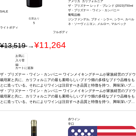
アメリカ カリフォルニア
ザ・プリズナー レッド・ブレンド (2023)
750ml
ザ・プリズナー・ワイン・カンパニー
SALE
葡萄品種:
在庫あり
ジンファンデル, プティ・シラー, シラー, カベル
5
ネ・ソーヴィニヨン, メルロー, マルベック
ライトボディ
フルボディ
¥11,264
¥13,519
→
お気に
入り登
録
カートに追加
ザ・プリズナー・ワイン・カンパニー
ワインメイキングチームが家族経営のブドウ
栽培家と共に、カリフォルニアの最も素晴らしいブドウ畑の多様なブドウ品種をも
とに造っている。それによりワインは注目すべき品質と特徴を持つ、興味深いブレ
ンドとなっている。
ザ・プリズナー・ワイン・カンパニー
テイスティングノート
ワインメイキングチームが家族経営のブドウ
ノーズはクランベリー、ブラックベリ
ー、カラント、ドライプラム、バニラ、ナツメグ、トーストしたココナッツを示
栽培家と共に、カリフォルニアの最も素晴らしいブドウ畑の多様なブドウ品種をも
す。口に含むと、柔らかいタンニンが広がり、甘いスパイスは素晴らしく溶け込ん
とに造っている。それによりワインは注目すべき品質と特徴を持つ、興味深いブレ
でいて、バランスの取れた赤と黒果実を感じる。
ンドとなっている。
テイスティングノート
ノーズはクランベリー、ブラックベリ
合う料理
グリルした肉、甘いソ
ースやトマトベースのソース添えの肉料理などと好相性
ー、カラント、ドライプラム、バニラ、ナツメグ、トーストしたココナッツを示
葡萄品種
ジンファンデル 4
0%、プティ・シラー 19%、シラー 17%、カベルネ・ソーヴィニヨン 10.5%、メル
す。口に含むと、柔らかいタンニンが広がり、甘いスパイスは素晴らしく溶け込ん
赤ワイン
ロー 8.5%、マルベック 5%
でいて、バランスの取れた赤と黒果実を感じる。
*本ヴィンテージが在庫切れの場合、在庫があり価格が
合う料理
グリルした肉、甘いソ
辛口
同様の場合は自動的に次のヴィンテージに変更されます、ご了承ください。
ースやトマトベースのソース添えの肉料理などと好相性
葡萄品種
ジンファンデル 4
0%、プティ・シラー 19%、シラー 17%、カベルネ・ソーヴィニヨン 10.5%、メル