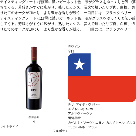
テイスティングノート
ほぼ黒に濃いガーネット色、涙がグラスをゆっくりと伝い落
ちてくる。芳醇さがすぐに広がり、熟したカシス、炭火で焼いたリブ肉、白檀、切
りたてのオークが加わり、より豊かな香りが続く。一口目には、ブラックベリー、
ブラックプラム、フェンネル、リコリス、ダークチョコレートが織りなす、複雑で
テイスティングノート
ほぼ黒に濃いガーネット色、涙がグラスをゆっくりと伝い落
多層な味わいを感じる。層が解きほぐされ、カシスの深い風味を核とした、リッチ
ちてくる。芳醇さがすぐに広がり、熟したカシス、炭火で焼いたリブ肉、白檀、切
でバランスが表れる。甘美な余韻のフィニッシュが残り、石灰のような柔らかいテ
りたてのオークが加わり、より豊かな香りが続く。一口目には、ブラックベリー、
クスチャーのタンニンで締めくくられる。
ブラックプラム、フェンネル、リコリス、ダークチョコレートが織りなす、複雑で
葡萄品種
カベルネ・ソーヴィニヨン
*本
ヴィンテージが在庫切れの場合、在庫があり価格が同様の場合は自動的に次のヴィ
多層な味わいを感じる。層が解きほぐされ、カシスの深い風味を核とした、リッチ
ンテージに変更されます、ご了承ください。
でバランスが表れる。甘美な余韻のフィニッシュが残り、石灰のような柔らかいテ
赤ワイン
クスチャーのタンニンで締めくくられる。
葡萄品種
カベルネ・ソーヴィニヨン
*本
辛口
ヴィンテージが在庫切れの場合、在庫があり価格が同様の場合は自動的に次のヴィ
ンテージに変更されます、ご了承ください。
チリ マイポ・ヴァレー
エプ (2023)
750ml
アルマヴィーヴァ
在庫あり
葡萄品種:
4
カベルネ・ソーヴィニヨン, カルメネール, メルロ
ライトボディ
ー, カベルネ・フラン
フルボディ