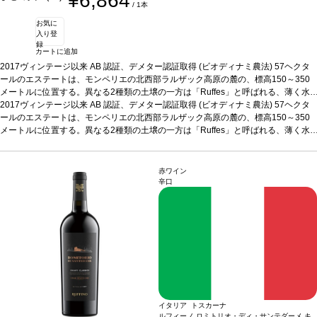
¥6,864
/ 1本
お気に
入り登
録
カートに追加
2017ヴィンテージ以来 AB 認証、デメター認証取得 (ビオディナミ農法)
57ヘクタ
ールのエステートは、モンペリエの北西部ラルザック高原の麓の、標高150～350
メートルに位置する。異なる2種類の土壌の一方は「Ruffes」と呼ばれる、薄く水
分を通しミネラル（ボーキサイト、鉄、アルミニウムなど）に富んだ土壌、他方
2017ヴィンテージ以来 AB 認証、デメター認証取得 (ビオディナミ農法)
57ヘクタ
は、より深い砂岩と頁岩が砕けた土壌で水分を保持する。畑はエロー北部の中心に
ールのエステートは、モンペリエの北西部ラルザック高原の麓の、標高150～350
位置する。気候は気温の範囲が広く、海からの距離と高原に近いことが夏の夜間に
メートルに位置する。異なる2種類の土壌の一方は「Ruffes」と呼ばれる、薄く水
爽やかな空気をもたらし、ゆっくりと果実の熟成が進む。
分を通しミネラル（ボーキサイト、鉄、アルミニウムなど）に富んだ土壌、他方
テイスティングノート
赤みがかった濃いルビー色。ノーズは力強い低木地を表し、ジャムのような果実と
は、より深い砂岩と頁岩が砕けた土壌で水分を保持する。畑はエロー北部の中心に
生き生きとしたスパイスを伴う。ほのかな黒果実とジンジャーブレッドのニュアン
位置する。気候は気温の範囲が広く、海からの距離と高原に近いことが夏の夜間に
赤ワイン
スを感じ、エレガントで洗練されたタンニンが味わいを縁取り、素晴らしいバラン
爽やかな空気をもたらし、ゆっくりと果実の熟成が進む。
テイスティングノート
辛口
スと快活さを備えている。
赤みがかった濃いルビー色。ノーズは力強い低木地を表し、ジャムのような果実と
合う料理
オーブラック牛のステーキやラルザックのチ
ーズなど、南仏の定番料理との相性抜群
生き生きとしたスパイスを伴う。ほのかな黒果実とジンジャーブレッドのニュアン
葡萄品種
グルナッシュ、シラー、ムール
ヴェードル
スを感じ、エレガントで洗練されたタンニンが味わいを縁取り、素晴らしいバラン
認証
デメテール
*本ヴィンテージが在庫切れの場合、在庫があり価格が
同様の場合は自動的に次のヴィンテージに変更されます、ご了承ください。
スと快活さを備えている。
合う料理
オーブラック牛のステーキやラルザックのチ
ーズなど、南仏の定番料理との相性抜群
葡萄品種
グルナッシュ、シラー、ムール
ヴェードル
認証
デメテール
*本ヴィンテージが在庫切れの場合、在庫があり価格が
同様の場合は自動的に次のヴィンテージに変更されます、ご了承ください。
イタリア トスカーナ
ルフィーノ ロミトリオ・ディ・サンテダーメ キ