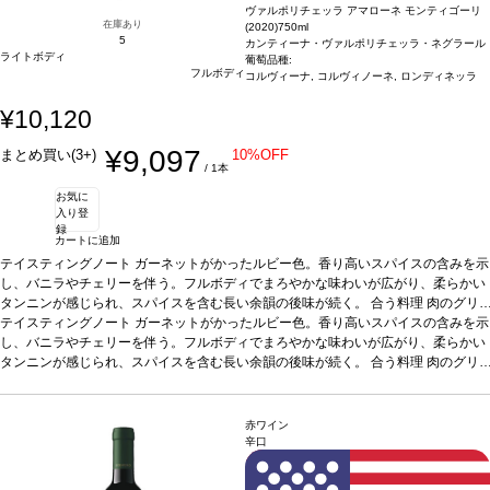
ヴァルポリチェッラ アマローネ モンティゴーリ
在庫あり
(2020)
750ml
5
カンティーナ・ヴァルポリチェッラ・ネグラール
ライトボディ
葡萄品種:
フルボディ
コルヴィーナ, コルヴィノーネ, ロンディネッラ
¥10,120
¥9,097
まとめ買い(3+)
10%OFF
/ 1本
お気に
入り登
録
カートに追加
テイスティングノート
ガーネットがかったルビー色。香り高いスパイスの含みを示
し、バニラやチェリーを伴う。フルボディでまろやかな味わいが広がり、柔らかい
タンニンが感じられ、スパイスを含む長い余韻の後味が続く。
合う料理
肉のグリ
ルや煮込み料理、ジビエ、熟成チーズなどと好相性
テイスティングノート
ガーネットがかったルビー色。香り高いスパイスの含みを示
葡萄品種
コルヴィーナ、コル
ヴィノーネ、ロンディネッラ
し、バニラやチェリーを伴う。フルボディでまろやかな味わいが広がり、柔らかい
*本ヴィンテージが在庫切れの場合、在庫があり価格
が同様の場合は自動的に次のヴィンテージに変更されます、ご了承ください。
タンニンが感じられ、スパイスを含む長い余韻の後味が続く。
合う料理
肉のグリ
ルや煮込み料理、ジビエ、熟成チーズなどと好相性
葡萄品種
コルヴィーナ、コル
ヴィノーネ、ロンディネッラ
*本ヴィンテージが在庫切れの場合、在庫があり価格
が同様の場合は自動的に次のヴィンテージに変更されます、ご了承ください。
赤ワイン
辛口