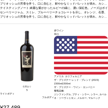
ブリオッシュの芳香を伴う。口に含むと、鮮やかなミッドパレットが表れ、カシ
ス、ブラックベリー、ベーキングスパイスをしっかりと感じる。包み込むようなテ
テイスティングノート
綺麗な紫がかったルビーの縁に、濃い深紅色。ノーズはボイ
クスチャーを持ち、石灰質でドライなタンニンに、長い余韻のフィニッシュで締め
センベリージャム、スミレ、ブルーベリーチョコレートを示し、オレンジ、石墨、
くくられる
ブリオッシュの芳香を伴う。口に含むと、鮮やかなミッドパレットが表れ、カシ
合う料理
赤身肉、ステーキ、パスタ、熟成チーズなどと好相性
葡萄品
種
ス、ブラックベリー、ベーキングスパイスをしっかりと感じる。包み込むようなテ
カベルネ・ソーヴィニヨン、カベルネ・フラン、マルベック、メルロー、プテ
ィ・ヴェルド
クスチャーを持ち、石灰質でドライなタンニンに、長い余韻のフィニッシュで締め
*本ヴィンテージが在庫切れの場合、在庫があり価格が同様の場合は
自動的に次のヴィンテージに変更されます、ご了承ください。
くくられる
合う料理
赤身肉、ステーキ、パスタ、熟成チーズなどと好相性
葡萄品
赤ワイン
種
カベルネ・ソーヴィニヨン、カベルネ・フラン、マルベック、メルロー、プテ
辛口
ィ・ヴェルド
*本ヴィンテージが在庫切れの場合、在庫があり価格が同様の場合は
自動的に次のヴィンテージに変更されます、ご了承ください。
アメリカ カリフォルニア
ザ・プリズナー レッド・ブレンド (2023)
1500ml
1500ml
在庫あり
ザ・プリズナー・ワイン・カンパニー
5
葡萄品種:
ライトボディ
ジンファンデル, プティ・シラー, シラー, カベル
フルボディ
ネ・ソーヴィニヨン, メルロー, マルベック
¥27,489