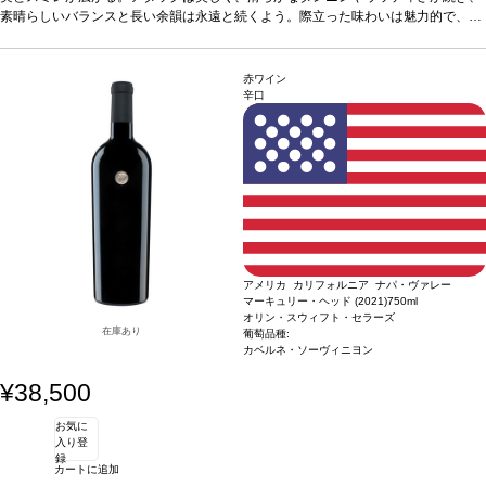
素晴らしいバランスと長い余韻は永遠と続くよう。際立った味わいは魅力的で、長
合う料理
グリルした赤身肉、ジビエ、熟成チーズなどと
い熟成のポテンシャルを予感させる。
好相性
葡萄品種
合う料理
シラー 67%、カリニャン 17%、グルナ
グリルした赤身肉、ジビエ、熟成
チーズなどと好相性
葡萄品種
ッシュ 16%
シラー 67%、カリニャン 17%、グルナッシュ 16%
認証
デメテール、EUオーガニック
*本ヴィン
認証
デメテール、EUオーガニック
テージが在庫切れの場合、在庫があり価格が同様の場合は
*本ヴィンテージが在庫切れの場合、在庫があり
赤ワイン
価格が同様の場合は自動的に次のヴィンテージに変更されます、ご了承ください。
自動的に次のヴィンテージに変更されます、ご了承くださ
辛口
い。
アメリカ カリフォルニア ナパ・ヴァレー
マーキュリー・ヘッド (2021)
750ml
オリン・スウィフト・セラーズ
在庫あり
葡萄品種:
カベルネ・ソーヴィニヨン
¥38,500
お気に
入り登
録
カートに追加