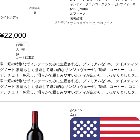
ャンティ・クラシコ・グラン・セレツィオーネ
在庫あり
(2022)
750ml
5
ルフィーノ
ライトボディ
葡萄品種:
フルボディ
サンジョヴェーゼ, コロリーノ
¥22,000
お気に
入り登
録
カートに追加
単一畑の特別なヴィンテージのみに生産される、プレミアムな1本。
テイスティン
グノート
素晴らしく凝縮して魅力的なサンジョヴェーゼ。胡椒、コーヒー、ココ
ア、チェリーを示し、滑らかで親しみやすいボディが広がり、しっかりとしたタン
ニンが感じられる。スパイスとウッディさを伴う、長い余韻の後味が続く。
単一畑の特別なヴィンテージのみに生産される、プレミアムな1本。
テイスティン
葡萄品
種
グノート
サンジョヴェーゼ 98%、コロリーノ 2%
素晴らしく凝縮して魅力的なサンジョヴェーゼ。胡椒、コーヒー、ココ
認証
ユーロリーフ、SQNPI
ア、チェリーを示し、滑らかで親しみやすいボディが広がり、しっかりとしたタン
ニンが感じられる。スパイスとウッディさを伴う、長い余韻の後味が続く。
葡萄品
種
サンジョヴェーゼ 98%、コロリーノ 2%
認証
ユーロリーフ、SQNPI
赤ワイン
辛口