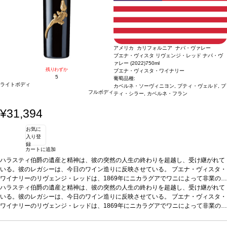
アメリカ カリフォルニア ナパ・ヴァレー
ブエナ・ヴィスタ リヴェンジ・レッド ナパ・ヴ
ァレー (2022)
750ml
残りわずか
ブエナ・ヴィスタ・ワイナリー
5
葡萄品種:
ライトボディ
カベルネ・ソーヴィニヨン, プティ・ヴェルド, プ
フルボディ
ティ・シラー, カベルネ・フラン
¥31,394
お気に
入り登
録
カートに追加
ハラスティ伯爵の遺産と精神は、彼の突然の人生の終わりを超越し、受け継がれて
いる。彼のレガシーは、今日のワイン造りに反映させている。 ブエナ・ヴィスタ・
ワイナリーのリヴェンジ・レッドは、1869年にニカラグアでワニによって非業の死
を遂げたハラスティ伯爵の仇を討つもの。
ハラスティ伯爵の遺産と精神は、彼の突然の人生の終わりを超越し、受け継がれて
テイスティングノート
熟成した果実味
とフレッシュさのバランスは見事。ブラックプラム、ブラックベリーなどの濃厚な
いる。彼のレガシーは、今日のワイン造りに反映させている。 ブエナ・ヴィスタ・
アロマを表し、繊細なスミレのニュアンスを感じる余韻が続く。
ワイナリーのリヴェンジ・レッドは、1869年にニカラグアでワニによって非業の死
合う料理
リブア
イやフィレミニョンステーキなどと好相性
を遂げたハラスティ伯爵の仇を討つもの。
葡萄品種
テイスティングノート
カベルネ・ソーヴィニヨン 6
熟成した果実味
5%、プティ・ヴェルド 15%、プティ・シラー 10%、カベルネ・フラン 10%
とフレッシュさのバランスは見事。ブラックプラム、ブラックベリーなどの濃厚な
*本ヴ