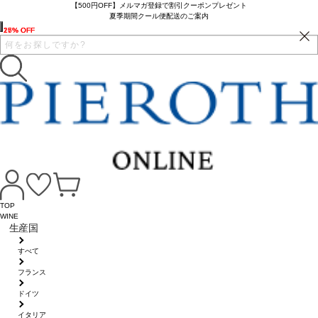
【500円OFF】メルマガ登録で割引クーポンプレゼント
夏季期間クール便配送のご案内
16% OFF
25% OFF
27% OFF
TOP
WINE
生産国
すべて
フランス
ドイツ
イタリア