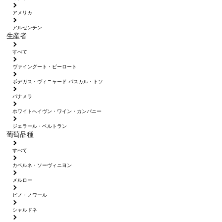
アメリカ
アルゼンチン
生産者
すべて
ヴァイングート・ピーロート
ボデガス・ヴィニャード パスカル・トソ
パナメラ
ホワイトへイヴン・ワイン・カンパニー
ジェラール・ベルトラン
葡萄品種
すべて
カベルネ・ソーヴィニヨン
メルロー
ピノ・ノワール
シャルドネ