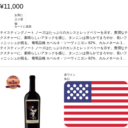
¥11,000
お気に
入り登
録
カートに追加
テイスティングノート
ノーズはたっぷりのカシスとレッドベリーを示す。豊潤なテ
クスチャーに、素晴らしいアタックを感じ、タンニンは滑らかでまろやか、長いフ
ィニッシュが残る。
葡萄品種
カベルネ・ソーヴィニヨン 82%、カルメネール 1
2%、メルロー 3%、カベルネ・フラン 3%
テイスティングノート
ノーズはたっぷりのカシスとレッドベリーを示す。豊潤なテ
*本ヴィンテージが在庫切れの場合、在
庫があり価格が同様の場合は自動的に次のヴィンテージに変更されます、ご了承く
クスチャーに、素晴らしいアタックを感じ、タンニンは滑らかでまろやか、長いフ
ださい。
ィニッシュが残る。
葡萄品種
カベルネ・ソーヴィニヨン 82%、カルメネール 1
2%、メルロー 3%、カベルネ・フラン 3%
*本ヴィンテージが在庫切れの場合、在
庫があり価格が同様の場合は自動的に次のヴィンテージに変更されます、ご了承く
ださい。
赤ワイン
辛口