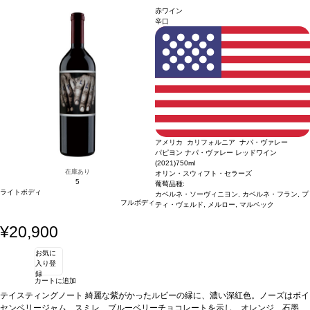
ィンテージが在庫切れの場合、在庫があり価格が同様の場合は自動的に次のヴィン
アロマを表し、繊細なスミレのニュアンスを感じる余韻が続く。
合う料理
リブア
赤ワイン
テージに変更されます、ご了承ください。
イやフィレミニョンステーキなどと好相性
葡萄品種
カベルネ・ソーヴィニヨン 6
辛口
5%、プティ・ヴェルド 15%、プティ・シラー 10%、カベルネ・フラン 10%
*本ヴ
ィンテージが在庫切れの場合、在庫があり価格が同様の場合は自動的に次のヴィン
テージに変更されます、ご了承ください。
アメリカ カリフォルニア ナパ・ヴァレー
パピヨン ナパ・ヴァレー レッドワイン
(2021)
750ml
在庫あり
オリン・スウィフト・セラーズ
5
葡萄品種:
ライトボディ
カベルネ・ソーヴィニヨン, カベルネ・フラン, プ
フルボディ
ティ・ヴェルド, メルロー, マルベック
¥20,900
お気に
入り登
録
カートに追加
テイスティングノート
綺麗な紫がかったルビーの縁に、濃い深紅色。ノーズはボイ
センベリージャム、スミレ、ブルーベリーチョコレートを示し、オレンジ、石墨、