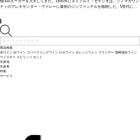
せて選ばれた。
畑300エーカーを入手してきた。1895年にエドアルド・セゲシオは、ソノマカウン
テイスティングノート
五感を刺激する美味しい一本。口に含むと
土やスパイス、ブラックチェリーの果実味、そして塩味やうま味を想起させる香ば
ティのアレキサンダー・ヴァレーに最初のジンファンデルを植樹した。5世代に渡
しさなど、複雑な風味が広がる。フレンチオークのトーストの特徴が、さらなる深
るセゲシオワインメーカーと栽培家によって、それぞれの区画は環境や特徴に合わ
みと複雑さを与えている。たっぷりとした果実の風味がはじけ、その大胆で果実味
せて選ばれた。
テイスティングノート
五感を刺激する美味しい一本。口に含むと
豊かな特徴に魅了される。ミッドパレットにはストラクチャーを持つタンニンが残
土やスパイス、ブラックチェリーの果実味、そして塩味やうま味を想起させる香ば
り、口当たりと骨格に貢献している。しっかりとしたタンニンに、長く満足のいく
しさなど、複雑な風味が広がる。フレンチオークのトーストの特徴が、さらなる深
後味が続く、記憶に残るような素晴らしい逸品。
みと複雑さを与えている。たっぷりとした果実の風味がはじけ、その大胆で果実味
合う料理
肉ベースのパスタ、サ
ルサ・ヴェルデを添えたポークチョップのグリル、熟成ゴーダチーズ
豊かな特徴に魅了される。ミッドパレットにはストラクチャーを持つタンニンが残
葡萄品種
10
0％ジンファンデル
り、口当たりと骨格に貢献している。しっかりとしたタンニンに、長く満足のいく
認証
CWSA認証
*本ヴィンテージが在庫切れの場合、在庫があ
商品検索
り価格が同様の場合は自動的に次のヴィンテージに変更されます、ご了承くださ
後味が続く、記憶に残るような素晴らしい逸品。
合う料理
肉ベースのパスタ、サ
赤ワイン
白ワイン
スパークリングワイン
ロゼワイン
オレンジワイン
ブランデー
酒精強化ワイン
い。
ルサ・ヴェルデを添えたポークチョップのグリル、熟成ゴーダチーズ
葡萄品種
10
ウイスキー
スピリッツ
セット
生産地
0％ジンファンデル
認証
CWSA認証
*本ヴィンテージが在庫切れの場合、在庫があ
生産者
り価格が同様の場合は自動的に次のヴィンテージに変更されます、ご了承くださ
特集
い。
サービス