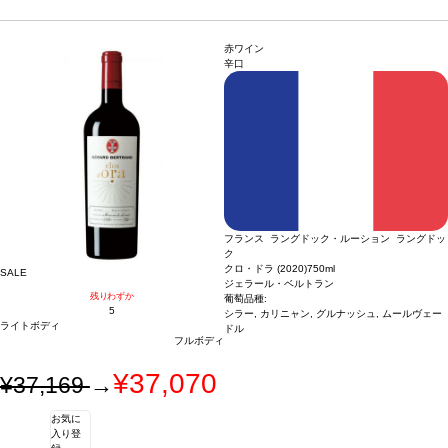
承ください。
ト肉、シチュー、グリルした野菜
葡萄品種
90% ジンファンデル、10% プティ・シ
ラー
サスティナブル認証
IWCA／CWSA認証
*本ヴィンテージが在庫切れの場合、
在庫があり価格が同様の場合は自動的に次のヴィンテージに変更されますのでご了
赤ワイン
承ください。
辛口
フランス ラングドック・ルーション ラングドッ
ク
クロ・ドラ (2020)
750ml
SALE
ジェラール・ベルトラン
残りわずか
葡萄品種:
5
シラー, カリニャン, グルナッシュ, ムールヴェー
ライトボディ
ドル
フルボディ
¥37,070
¥37,169
→
お気に
入り登