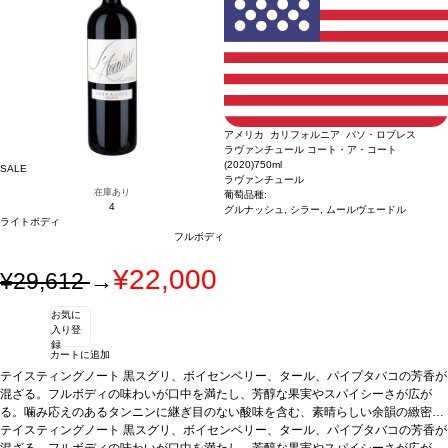
ロー 8.5%、マルベック 5%
*本ヴィンテージが在庫切れの場合、在庫があり価格が
同様の場合は自動的に次のヴィンテージに変更されます、ご了承ください。
アメリカ カリフォルニア パソ・ロブレス
ラヴァンチュール コート・ア・コート
(2020)
750ml
SALE
ラヴァンチュール
在庫あり
葡萄品種:
4
グルナッシュ, シラー, ムールヴェードル
ライトボディ
フルボディ
¥22,000
¥29,612
→
お気に
入り登
録
カートに追加
テイスティングノート
黒スグリ、ボイセンベリー、タール、パイプタバコの芳香が
混ざる。フルボディの味わいが口中を満たし、芳醇な果実やスパイシーさが広が
る。噛み応えのあるタンニンに継ぎ目のない酸味を含む、素晴らしい余韻の緻密な
フィニッシュは、永遠と続くよう。
テイスティングノート
黒スグリ、ボイセンベリー、タール、パイプタバコの芳香が
合う料理
赤身肉、スパイシー料理などと好相
性
混ざる。フルボディの味わいが口中を満たし、芳醇な果実やスパイシーさが広が
葡萄品種
グルナッシュ 45%、シラー 30%、ムールヴェードル 25%
*本ヴィンテ