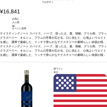
フルボディ
¥16,841
お気に
入り登
録
カートに追加
テイスティングノート
スパイス、ハーブ、湿った土、葉、胡椒、グリル肉、ブラッ
クラズベリー、キルシュ、プラムの芳香が広がる。口に含むと、心地よいウエイト
を感じ、濃厚で凝縮した、リッチで滑らかなテクスチャーの素晴らしい余韻が残
る。
テイスティングノート
合う料理
イノシシなどの赤身肉ジビエ、牛肉、ラム、トマトソースパスタ、
スパイス、ハーブ、湿った土、葉、胡椒、グリル肉、ブラッ
チリコンカン、鴨のコンフィ/ガーリックソーセージ/スモーキーなベーコン添えの
クラズベリー、キルシュ、プラムの芳香が広がる。口に含むと、心地よいウエイト
ビーフ・ブルギニヨン
を感じ、濃厚で凝縮した、リッチで滑らかなテクスチャーの素晴らしい余韻が残
葡萄品種
グルナッシュ 80%、シラー 20%
る。
合う料理
イノシシなどの赤身肉ジビエ、牛肉、ラム、トマトソースパスタ、
チリコンカン、鴨のコンフィ/ガーリックソーセージ/スモーキーなベーコン添えの
ビーフ・ブルギニヨン
葡萄品種
グルナッシュ 80%、シラー 20%
赤ワイン
辛口