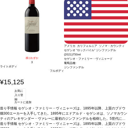
種
ムからフルボディ、美しくピュアで滑らかなタンニンを持つ。ラヴァンチュールを
シラー 56%、カベルネ・ソーヴィニヨン 32%、プティ・ヴェルド 12% ※ラヴ
ァンチュールの畑で栽培した葡萄100%使用
知るための最適なエントリーワイン。10年以上は美味しく飲める一本 by ジェブ・
ダナック
合う料理
ローストビーフ、ラム、家きん、スパイスの効いた料理
葡萄品
種
シラー 56%、カベルネ・ソーヴィニヨン 32%、プティ・ヴェルド 12% ※ラヴ
ァンチュールの畑で栽培した葡萄100%使用
アメリカ カリフォルニア ソノマ・カウンティ
セゲシオ “ロックパイル” ジンファンデル
(2021)
750ml
残りわずか
セゲシオ・ファミリー・ヴィニャード
3
葡萄品種:
ライトボディ
ジンファンデル
フルボディ
¥15,125
お気に
入り登
録
カートに追加
造り手情報
セゲシオ・ファミリー・ヴィニャーズは、1895年以降、上質のブドウ
畑300エーカーを入手してきた。1895年にエドアルド・セゲシオは、ソノマカウン
ティのアレキサンダー・ヴァレーに最初のジンファンデルを植樹した。5世代に渡
るセゲシオワインメーカーと栽培家によって、それぞれの区画は環境や特徴に合わ
造り手情報
セゲシオ・ファミリー・ヴィニャーズは、1895年以降、上質のブドウ