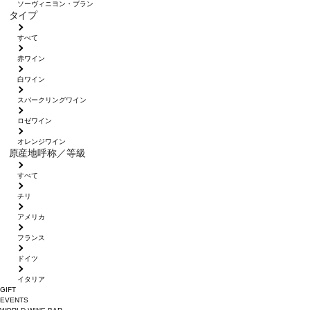
ソーヴィニヨン・ブラン
タイプ
すべて
赤ワイン
白ワイン
スパークリングワイン
ロゼワイン
オレンジワイン
原産地呼称／等級
すべて
チリ
アメリカ
フランス
ドイツ
イタリア
GIFT
EVENTS