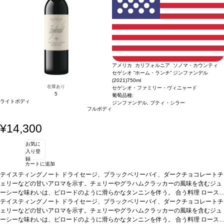
アメリカ カリフォルニア ソノマ・カウンティ
セゲシオ “ホーム・ランチ” ジンファンデル
(2021)
750ml
在庫あり
セゲシオ・ファミリー・ヴィニャード
5
葡萄品種:
ライトボディ
ジンファンデル, プティ・シラー
フルボディ
¥14,300
お気に
入り登
録
カートに追加
テイスティングノート
ドライセージ、ブラックベリーパイ、ダークチョコレートチ
ェリーなどの甘いアロマを示す。チェリーやグラハムクラッカーの風味を含むジュ
ーシーな味わいは、ビロードのように滑らかなタンニンを伴う。
合う料理
ロース
ト肉、シチュー、グリルした野菜
テイスティングノート
ドライセージ、ブラックベリーパイ、ダークチョコレートチ
葡萄品種
90% ジンファンデル、10% プティ・シ
ラー
ェリーなどの甘いアロマを示す。チェリーやグラハムクラッカーの風味を含むジュ
サスティナブル認証
IWCA／CWSA認証
*本ヴィンテージが在庫切れの場合、
在庫があり価格が同様の場合は自動的に次のヴィンテージに変更されますのでご了
ーシーな味わいは、ビロードのように滑らかなタンニンを伴う。
合う料理
ロース