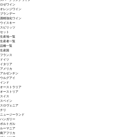
ロゼワイン
オレンジワイン
ブランデー
酒精強化ワイン
ウイスキー
スピリッツ
セット
生産地一覧
生産者一覧
品種一覧
生産国
フランス
ドイツ
イタリア
アメリカ
アルゼンチン
ウルグアイ
インド
オーストラリア
オーストリア
スイス
スペイン
スロヴェニア
チリ
ニュージーランド
ハンガリー
ポルトガル
ルーマニア
南アフリカ