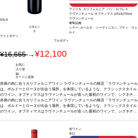
アメリカ カリフォルニア パソ・ロブレス
ラヴァンチュール オプティマス (2018)
750ml
ラヴァンチュール
SALE
葡萄品種:
在庫あり
シラー, カベルネ・ソーヴィニヨン, プティ・ヴェ
5
ルド
ライトボディ
フルボディ
¥12,100
¥16,665
→
お気に
入り登
録
カートに追加
赤身の肉に合うカリフォルニアワイン ラヴァンチュールの格言「ラヴァンチュール
は、ボルドーとローヌが出会う場所」を体現しているような、クラシックスタイル
のワイン。オプティマスはラヴァンチュールが造った最初のワインで、シグネチャ
ーブレンドとして知られている。若いうちから飲めて、価格も手ごろ。ラヴァンチ
赤身の肉に合うカリフォルニアワイン ラヴァンチュールの格言「ラヴァンチュール
ュールワインのラインアップへの、完璧な導入となるワインです。
は、ボルドーとローヌが出会う場所」を体現しているような、クラシックスタイル
テイスティング
ノート
のワイン。オプティマスはラヴァンチュールが造った最初のワインで、シグネチャ
深みのある紫色。クレーム・ド・カシス、ブラックリコリス、タバコ、チョ
コレートの美しい含みを示し、石と土のミネラルも感じられる。リッチなミディア
ーブレンドとして知られている。若いうちから飲めて、価格も手ごろ。ラヴァンチ
ムからフルボディ、美しくピュアで滑らかなタンニンを持つ。ラヴァンチュールを
ュールワインのラインアップへの、完璧な導入となるワインです。
テイスティング
知るための最適なエントリーワイン。10年以上は美味しく飲める一本 by ジェブ・
ノート
深みのある紫色。クレーム・ド・カシス、ブラックリコリス、タバコ、チョ
赤ワイン
ダナック
コレートの美しい含みを示し、石と土のミネラルも感じられる。リッチなミディア
合う料理
ローストビーフ、ラム、家きん、スパイスの効いた料理
葡萄品
辛口