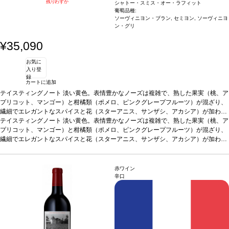
残りわずか
シャトー・スミス・オー・ラフィット
葡萄品種:
ソーヴィニヨン・ブラン, セミヨン, ソーヴィニヨ
ン・グリ
¥35,090
お気に
入り登
録
カートに追加
テイスティングノート
淡い黄色。表情豊かなノーズは複雑で、熟した果実（桃、ア
プリコット、マンゴー）と柑橘類（ポメロ、ピンクグレープフルーツ）が混ざり、
繊細でエレガントなスパイスと花（スターアニス、サンザシ、アカシア）が加わ
る。濃厚で幅広いアタックは、見事なテクスチャーと傑出した滑らかさを表し、素
テイスティングノート
淡い黄色。表情豊かなノーズは複雑で、熟した果実（桃、ア
晴らしい酸味が支える。柔らかさとコク、フレッシュさのバランスは完璧で、上質
プリコット、マンゴー）と柑橘類（ポメロ、ピンクグレープフルーツ）が混ざり、
な酸味は魅惑的。エレガントで洗練された、複雑な果実味が口中を満たし、たっぷ
繊細でエレガントなスパイスと花（スターアニス、サンザシ、アカシア）が加わ
りの甘いスパイス、スターアニス、アニシード、火打ち石の余韻が残る。
る。濃厚で幅広いアタックは、見事なテクスチャーと傑出した滑らかさを表し、素
葡萄品種
ソーヴィニヨン・ブラン 90%、セミヨン 5%、ソーヴィニヨン・グリ 5%
晴らしい酸味が支える。柔らかさとコク、フレッシュさのバランスは完璧で、上質
な酸味は魅惑的。エレガントで洗練された、複雑な果実味が口中を満たし、たっぷ
赤ワイン
りの甘いスパイス、スターアニス、アニシード、火打ち石の余韻が残る。
葡萄品種
辛口
ソーヴィニヨン・ブラン 90%、セミヨン 5%、ソーヴィニヨン・グリ 5%