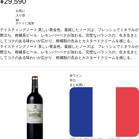
¥29,590
お気に
入り登
録
カートに追加
テイスティングノート
美しい黄金色。凝縮したノーズは、フレッシュでミネラルが
際立ち、柑橘系ピール、レモンバーベナが加わる。完璧なバランスの、生き生きと
してコクのある味わいが広がり、柑橘類の含みとカスタードクリームを感じる。微
かにスモークを含む、エレガントなフィニッシュが残る。
テイスティングノート
美しい黄金色。凝縮したノーズは、フレッシュでミネラルが
合う料理
ロブスターや
エビ、ヒラメ、ホタテ、刺し身、ウニ、クリーミーチーズ、キャビアなどと好相性
際立ち、柑橘系ピール、レモンバーベナが加わる。完璧なバランスの、生き生きと
葡萄品種
してコクのある味わいが広がり、柑橘類の含みとカスタードクリームを感じる。微
シャルドネ 100%
*本ヴィンテージが在庫切れの場合、在庫があり価格が
同様の場合は自動的に次のヴィンテージに変更されます、ご了承ください。
かにスモークを含む、エレガントなフィニッシュが残る。
合う料理
ロブスターや
エビ、ヒラメ、ホタテ、刺し身、ウニ、クリーミーチーズ、キャビアなどと好相性
葡萄品種
シャルドネ 100%
*本ヴィンテージが在庫切れの場合、在庫があり価格が
赤ワイン
同様の場合は自動的に次のヴィンテージに変更されます、ご了承ください。
辛口
まとめ買い