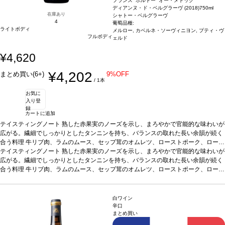
フランス ボルドー オー・メドック
ディアンヌ・ド・ベルグラーヴ (2018)
750ml
在庫あり
シャトー・ベルグラーヴ
4
葡萄品種:
ライトボディ
メルロー, カベルネ・ソーヴィニヨン, プティ・ヴ
フルボディ
ェルド
¥4,620
¥4,202
まとめ買い(6+)
9%OFF
/ 1本
お気に
入り登
録
カートに追加
テイスティングノート
熟した赤果実のノーズを示し、まろやかで官能的な味わいが
広がる。繊細でしっかりとしたタンニンを持ち、バランスの取れた長い余韻が続く
合う料理
牛リブ肉、ラムのムース、セップ茸のオムレツ、ローストポーク、ロース
トビーフ、ロッシーニ風ステーキ、チーズなどと好相性
テイスティングノート
熟した赤果実のノーズを示し、まろやかで官能的な味わいが
葡萄品種
メルロー 85%、
カベルネ・ソーヴィニヨン 11%、プティ・ヴェルド 4%
広がる。繊細でしっかりとしたタンニンを持ち、バランスの取れた長い余韻が続く
認証
HVE3
*本ヴィンテー
ジが在庫切れの場合、在庫があり価格が同様の場合は自動的に次のヴィンテージに
合う料理
牛リブ肉、ラムのムース、セップ茸のオムレツ、ローストポーク、ロース
変更されます、ご了承ください。
トビーフ、ロッシーニ風ステーキ、チーズなどと好相性
葡萄品種
メルロー 85%、
カベルネ・ソーヴィニヨン 11%、プティ・ヴェルド 4%
認証
HVE3
*本ヴィンテー
ジが在庫切れの場合、在庫があり価格が同様の場合は自動的に次のヴィンテージに
白ワイン
変更されます、ご了承ください。
辛口
まとめ買い