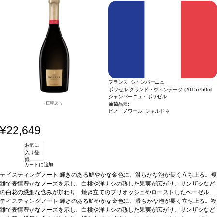
フランス シャンパーニュ
ボワゼル グランド・ヴィンテージ (2015)
750ml
シャンパーニュ・ボワゼル
在庫あり
葡萄品種:
ピノ・ノワール, シャルドネ
¥22,649
お気に
入り登
録
カートに追加
テイスティングノート
輝きのある鮮やかな金色に、滑らかな泡が長く立ち上る。複
雑で表情豊かなノーズを示し、白桃や洋ナシの熟した果実が広がり、サンザシなど
の白花の繊細な含みが加わり、焼き立てのブリオッシュやローストしたヘーゼルナ
ッツのほのかな芳香が締めくくる。口に含むと、クリーミーなテクスチャーと活気
テイスティングノート
輝きのある鮮やかな金色に、滑らかな泡が長く立ち上る。複
のある爽やかさに魅了され、アプリコットやマンゴーなどの果物の風味がハチミツ
雑で表情豊かなノーズを示し、白桃や洋ナシの熟した果実が広がり、サンザシなど