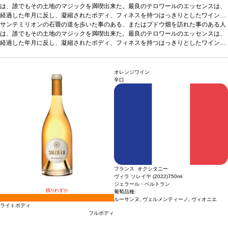
は、誰でもその土地のマジックを満喫出来た。最良のテロワールのエッセンスは、
経過した年月に反し、凝縮されたボディ、フィネスを持つはっきりとしたワインを
造り出す。 シャトー・カノンとローザン・セグラの所有者であるシャネルは、201
サンテミリオンの石畳の道を歩いた事のある、またはブドウ畑を訪れた事のある人
7年にシャトー・ベルリケを買収した。エステートはサンテミリオンの中心に位置
は、誰でもその土地のマジックを満喫出来た。最良のテロワールのエッセンスは、
する宝である。シャトー・カノンのブドウ畑に完全に囲まれ、テロワールは台地に
経過した年月に反し、凝縮されたボディ、フィネスを持つはっきりとしたワインを
広がる。シャトー・カノンの歴史ある区画に沿って、メルロー、カベルネ・フラン
造り出す。 シャトー・カノンとローザン・セグラの所有者であるシャネルは、201
が植わっている10ヘクタールのブドウ畑はサンテミリオン丘の西の斜面を見下ろ
7年にシャトー・ベルリケを買収した。エステートはサンテミリオンの中心に位置
し、急斜面そしてなだらかな斜面がドルドーニュ川へと続く。石灰岩台地によるワ
する宝である。シャトー・カノンのブドウ畑に完全に囲まれ、テロワールは台地に
オレンジワイン
インの組成への影響は明らかで、格別できりっとしたエレガントなワインを造り出
広がる。シャトー・カノンの歴史ある区画に沿って、メルロー、カベルネ・フラン
辛口
すポテンシャルを持つ。 ベルリケの特徴であるテロワ?ルとはっきりとしたエレガ
が植わっている10ヘクタールのブドウ畑はサンテミリオン丘の西の斜面を見下ろ
ントなミネラル感のスタイルの間に起こるマジックは自然によるものである。現在
し、急斜面そしてなだらかな斜面がドルドーニュ川へと続く。石灰岩台地によるワ
シャトー・カノンのチームが同様のケアと高い技術力でシャトー・ベルリケの管理
インの組成への影響は明らかで、格別できりっとしたエレガントなワインを造り出
に取り組んでいる。 近隣にあるシャトー・カノンの区画での20年に及ぶ経験は疑
すポテンシャルを持つ。 ベルリケの特徴であるテロワ?ルとはっきりとしたエレガ
う余地のないしっかりとした礎となり、この複雑な作業を実行している。彼らのコ
ントなミネラル感のスタイルの間に起こるマジックは自然によるものである。現在
ミットメントは2017年のヴィンテージから始まっている。
シャトー・カノンのチームが同様のケアと高い技術力でシャトー・ベルリケの管理
テイスティングノート
フローラルなノーズが広がり、ケンティフォリアローズとブラックベリーが融合
に取り組んでいる。 近隣にあるシャトー・カノンの区画での20年に及ぶ経験は疑
し、フルーティーさのパワーは徐々に増し、ヴィンテージの深みを際立たせてい
う余地のないしっかりとした礎となり、この複雑な作業を実行している。彼らのコ
る。2つの魅力的な芳香は野性的なタッチを添え、まろやかで美味しい含みへと展
ミットメントは2017年のヴィンテージから始まっている。
テイスティングノート
フランス オクシタニー
開する。スワリングすると凝縮したアロマがグラスから立ち上り、赤果実とほのか
フローラルなノーズが広がり、ケンティフォリアローズとブラックベリーが融合
ヴィラ ソレイヤ (2022)
750ml
なリコリスも感じる。口に含むと、引き立ったコクに、肉厚で美しいテクスチャー
し、フルーティーさのパワーは徐々に増し、ヴィンテージの深みを際立たせてい
ジェラール・ベルトラン
に魅了される。フィニッシュは石灰岩の骨格を想起させる繊細な塩味と、長く心地
る。2つの魅力的な芳香は野性的なタッチを添え、まろやかで美味しい含みへと展
残りわずか
葡萄品種:
良い余韻が残る。魅惑的な一本。
開する。スワリングすると凝縮したアロマがグラスから立ち上り、赤果実とほのか
5
葡萄品種
メルロー 65%、カベルネ・フラン 35%
ルーサンヌ, ヴェルメンティーノ, ヴィオニエ
ライトボディ
なリコリスも感じる。口に含むと、引き立ったコクに、肉厚で美しいテクスチャー
フルボディ
に魅了される。フィニッシュは石灰岩の骨格を想起させる繊細な塩味と、長く心地
良い余韻が残る。魅惑的な一本。
葡萄品種
メルロー 65%、カベルネ・フラン 35%