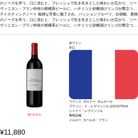
のノーズを伴う。口に含むと、フレッシュで生き生きとした味わいが広がり、ソー
ヴィニヨン・ブラン特有の柑橘系ピールに、ハチミツと砂糖漬けリンゴが際立つ余
韻へと導かれる。
テイスティングノート
葡萄品種
複雑な芳香に魅了され、パッションフルーツ、白胡椒、黄桃
ソーヴィニヨン・ブラン70%、セミヨン30%
のノーズを伴う。口に含むと、フレッシュで生き生きとした味わいが広がり、ソー
ヴィニヨン・ブラン特有の柑橘系ピールに、ハチミツと砂糖漬けリンゴが際立つ余
韻へと導かれる。
葡萄品種
ソーヴィニヨン・ブラン70%、セミヨン30%
赤ワイン
辛口
フランス ボルドー ポムロール
ブラソン・ド・レヴァンジル (2023)
750ml
シャトー・レヴァンジル
残りわずか
葡萄品種:
メルロー, カベルネ・フラン
¥11,880