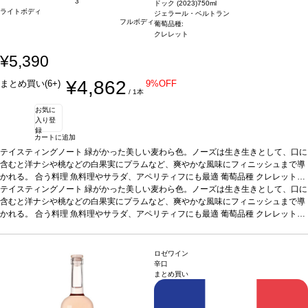
3
ドック (2023)
750ml
ライトボディ
ジェラール・ベルトラン
フルボディ
葡萄品種:
クレレット
¥5,390
¥4,862
まとめ買い(6+)
9%OFF
/ 1本
お気に
入り登
録
カートに追加
テイスティングノート
緑がかった美しい麦わら色。ノーズは生き生きとして、口に
含むと洋ナシや桃などの白果実にプラムなど、爽やかな風味にフィニッシュまで導
かれる。
合う料理
魚料理やサラダ、アペリティフにも最適
葡萄品種
クレレット・
ダディサン (ローマ時代から知られている品種で、地中海の気候に非常に適してい
テイスティングノート
緑がかった美しい麦わら色。ノーズは生き生きとして、口に
る) 南フランス原産のブドウ品種（クレレット・ダディサン）へ敬意を払って造ら
含むと洋ナシや桃などの白果実にプラムなど、爽やかな風味にフィニッシュまで導
れたワイン。環境に配慮した、自然の材料から造られたテラコッタボトル。
かれる。
合う料理
魚料理やサラダ、アペリティフにも最適
葡萄品種
クレレット・
*本ヴ
ィンテージが在庫切れの場合、在庫があり価格が同様の場合は自動的に次のヴィン
ダディサン (ローマ時代から知られている品種で、地中海の気候に非常に適してい
テージに変更されます、ご了承ください。
る) 南フランス原産のブドウ品種（クレレット・ダディサン）へ敬意を払って造ら
れたワイン。環境に配慮した、自然の材料から造られたテラコッタボトル。
*本ヴ
ロゼワイン
ィンテージが在庫切れの場合、在庫があり価格が同様の場合は自動的に次のヴィン
辛口
まとめ買い
テージに変更されます、ご了承ください。