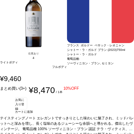
フランス ボルドー ペサック・レオニャン
シャトー・ラ・ガルド ブラン (2023)
750ml
在庫あり
シャトー・ラ・ガルド
4
葡萄品種:
ライトボディ
ソーヴィニヨン・ブラン, セミヨン
フルボディ
¥9,460
¥8,470
まとめ買い(3+)
10%OFF
/ 1本
お気に
入り登
録
カートに追加
テイスティングノート
エレガントですっきりとした味わいに魅了され、ミッドパレ
ットへと深みを増し、長く塩味のあるジューシーな余韻へと導かれる。傑出したヴ
ィンテージ。
葡萄品種
100% ソーヴィニヨン・ブラン
認証
テラ・ヴィティス、HV