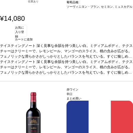
在庫あり
葡萄品種:
ソーヴィニヨン・ブラン, セミヨン, ミュスカデル
¥14,080
お気に
入り登
録
カートに追加
テイスティングノート
深く見事な余韻を持つ美しい白。ミディアムボディ、テクス
チャーはクリーミーで、レモンピール、マンゴーのスライス、桃の含みが広がる。
フェノリックな滑らかさがしっかりとしたバランスを与えている。すぐに愉しめ
る by ジェームス・サックリング
テイスティングノート
深く見事な余韻を持つ美しい白。ミディアムボディ、テクス
葡萄品種
ソーヴィニヨン・ブラン 81％、セミヨ
ン 11％、ミュスカデル 8％
チャーはクリーミーで、レモンピール、マンゴーのスライス、桃の含みが広がる。
フェノリックな滑らかさがしっかりとしたバランスを与えている。すぐに愉しめ
る by ジェームス・サックリング
葡萄品種
ソーヴィニヨン・ブラン 81％、セミヨ
ン 11％、ミュスカデル 8％
赤ワイン
辛口
まとめ買い