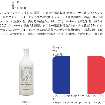
入り登
録
カートに追加
2017ヴィンテージ以来 AB 認証、デメター認証取得 (ビオディナミ農法)
57ヘクタ
ールのエステートは、モンペリエの北西部ラルザック高原の麓の、標高150～350
メートルに位置する。異なる2種類の土壌の一方は「Ruffes」と呼ばれる、薄く水
分を通しミネラル（ボーキサイト、鉄、アルミニウムなど）に富んだ土壌、他方
2017ヴィンテージ以来 AB 認証、デメター認証取得 (ビオディナミ農法)
57ヘクタ
は、より深い砂岩と頁岩が砕けた土壌で水分を保持する。畑はエロー北部の中心に
ールのエステートは、モンペリエの北西部ラルザック高原の麓の、標高150～350
位置する。気候は気温の範囲が広く、海からの距離と高原に近いことが夏の夜間に
メートルに位置する。異なる2種類の土壌の一方は「Ruffes」と呼ばれる、薄く水
爽やかな空気をもたらし、ゆっくりと果実の熟成が進む。
分を通しミネラル（ボーキサイト、鉄、アルミニウムなど）に富んだ土壌、他方
テイスティングノート
赤みがかった濃いルビー色。ノーズは力強い低木地を表し、ジャムのような果実と
は、より深い砂岩と頁岩が砕けた土壌で水分を保持する。畑はエロー北部の中心に
生き生きとしたスパイスを伴う。ほのかな黒果実とジンジャーブレッドのニュアン
位置する。気候は気温の範囲が広く、海からの距離と高原に近いことが夏の夜間に
白ワイン
スを感じ、エレガントで洗練されたタンニンが味わいを縁取り、素晴らしいバラン
爽やかな空気をもたらし、ゆっくりと果実の熟成が進む。
テイスティングノート
甘口
まとめ買い
スと快活さを備えている。
赤みがかった濃いルビー色。ノーズは力強い低木地を表し、ジャムのような果実と
合う料理
オーブラック牛のステーキやラルザックのチ
ーズなど、南仏の定番料理との相性抜群
生き生きとしたスパイスを伴う。ほのかな黒果実とジンジャーブレッドのニュアン
葡萄品種
グルナッシュ、シラー、ムール
ヴェードル
スを感じ、エレガントで洗練されたタンニンが味わいを縁取り、素晴らしいバラン
認証
デメテール
*本ヴィンテージが在庫切れの場合、在庫があり価格が
同様の場合は自動的に次のヴィンテージに変更されます、ご了承ください。
スと快活さを備えている。
合う料理
オーブラック牛のステーキやラルザックのチ
ーズなど、南仏の定番料理との相性抜群
葡萄品種
グルナッシュ、シラー、ムール
ヴェードル
認証
デメテール
*本ヴィンテージが在庫切れの場合、在庫があり価格が
同様の場合は自動的に次のヴィンテージに変更されます、ご了承ください。
フランス ラングドック・ルーション ラングドッ
ク
在庫あり
アール・ド・ヴィーヴル クレレット・ド・ラング