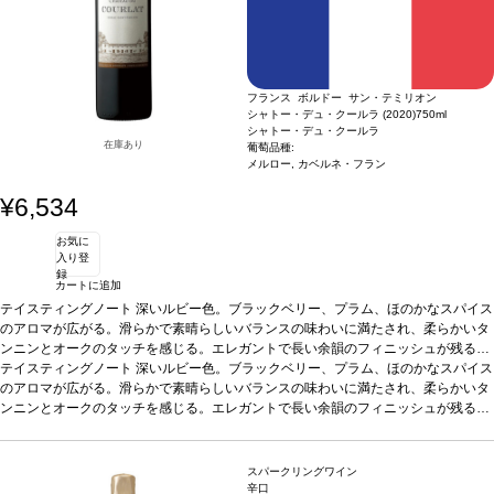
フランス ボルドー サン・テミリオン
シャトー・デュ・クールラ (2020)
750ml
シャトー・デュ・クールラ
在庫あり
葡萄品種:
メルロー, カベルネ・フラン
¥6,534
お気に
入り登
録
カートに追加
テイスティングノート
深いルビー色。ブラックベリー、プラム、ほのかなスパイス
のアロマが広がる。滑らかで素晴らしいバランスの味わいに満たされ、柔らかいタ
ンニンとオークのタッチを感じる。エレガントで長い余韻のフィニッシュが残る。
合う料理
テイスティングノート
グリルやローストしたリブアイステーキなどと好相性。
深いルビー色。ブラックベリー、プラム、ほのかなスパイス
葡萄品種
メルロ
ー 90%、カベルネ・フラン 10%
のアロマが広がる。滑らかで素晴らしいバランスの味わいに満たされ、柔らかいタ
認証
HVE3
*本ヴィンテージが在庫切れの場合、
在庫があり価格が同様の場合は自動的に次のヴィンテージに変更されます、ご了承
ンニンとオークのタッチを感じる。エレガントで長い余韻のフィニッシュが残る。
ください。
合う料理
グリルやローストしたリブアイステーキなどと好相性。
葡萄品種
メルロ
ー 90%、カベルネ・フラン 10%
認証
HVE3
*本ヴィンテージが在庫切れの場合、
在庫があり価格が同様の場合は自動的に次のヴィンテージに変更されます、ご了承
スパークリングワイン
ください。
辛口