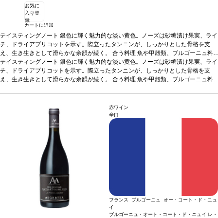
お気に
入り登
録
カートに追加
テイスティングノート
銀色に輝く魅力的な淡い黄色。ノーズは砂糖漬け果実、ライ
チ、ドライアプリコットを示す。際立ったタンニンが、しっかりとした骨格を支
え、生き生きとして滑らかな余韻が続く。
合う料理
魚や甲殻類、ブルゴーニュ料
理のパセリ入り生ハムやエスカルゴ、フォアグラ、ロックフォールやコンテチーズ
テイスティングノート
銀色に輝く魅力的な淡い黄色。ノーズは砂糖漬け果実、ライ
などと好相性。
チ、ドライアプリコットを示す。際立ったタンニンが、しっかりとした骨格を支
葡萄品種
シャルドネ 100%
*本ヴィンテージが在庫切れの場合、在
庫があり価格が同様の場合は自動的に次のヴィンテージに変更されます、ご了承く
え、生き生きとして滑らかな余韻が続く。
合う料理
魚や甲殻類、ブルゴーニュ料
ださい。
理のパセリ入り生ハムやエスカルゴ、フォアグラ、ロックフォールやコンテチーズ
などと好相性。
葡萄品種
シャルドネ 100%
*本ヴィンテージが在庫切れの場合、在
庫があり価格が同様の場合は自動的に次のヴィンテージに変更されます、ご了承く
赤ワイン
ださい。
辛口
フランス ブルゴーニュ オー・コート・ド・ニュ
イ
ブルゴーニュ・オート・コート・ド・ニュイ レ・