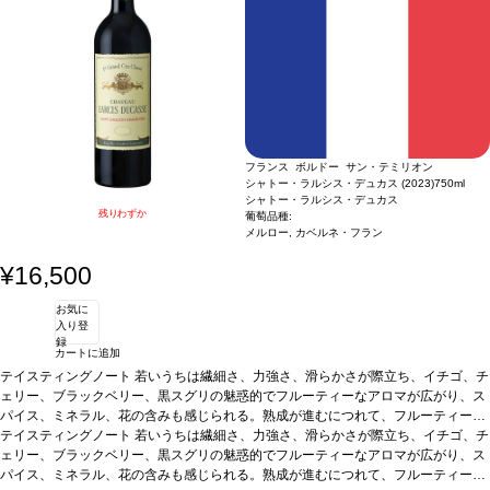
フランス ボルドー サン・テミリオン
シャトー・ラルシス・デュカス (2023)
750ml
シャトー・ラルシス・デュカス
残りわずか
葡萄品種:
メルロー, カベルネ・フラン
¥16,500
お気に
入り登
録
カートに追加
テイスティングノート
若いうちは繊細さ、力強さ、滑らかさが際立ち、イチゴ、チ
ェリー、ブラックベリー、黒スグリの魅惑的でフルーティーなアロマが広がり、ス
パイス、ミネラル、花の含みも感じられる。熟成が進むにつれて、フルーティーな
アロマは、トリュフから林床を含む、スミレ、タバコ、柔らかいオリエンタルスパ
テイスティングノート
若いうちは繊細さ、力強さ、滑らかさが際立ち、イチゴ、チ
イスを伴う、凝縮したブーケへと複雑に展開する。
ェリー、ブラックベリー、黒スグリの魅惑的でフルーティーなアロマが広がり、ス
葡萄品種
メルロー 86%、カベ
ルネ・フラン 14%
パイス、ミネラル、花の含みも感じられる。熟成が進むにつれて、フルーティーな