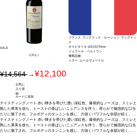
フランス ラングドック・ルーション ラングドッ
ク
オスピタリタ (2023)
750ml
SALE
ジェラール・ベルトラン
在庫あり
葡萄品種:
シラー, ムールヴェードル
¥12,100
¥14,564
→
お気に
入り登
録
カートに追加
テイスティングノート
赤い輝きを帯びた濃い深紅色。爆発的なノーズは、スミレと
熟した果実を放ち、トーストの香ばしいニュアンスを伴う。滑らかで魅惑的な口当
たりに魅了され、フルボディのタンニンを感じ、力強くパワフルな余韻が続く。甘
味とフェノールが卓越した骨格を形成し、高い熟成のポテンシャルを予感させる傑
テイスティングノート
赤い輝きを帯びた濃い深紅色。爆発的なノーズは、スミレと
出したキュヴェ。
熟した果実を放ち、トーストの香ばしいニュアンスを伴う。滑らかで魅惑的な口当
合う料理
赤身肉、グリルした肉、鶏肉、ソース添え料理、熟成
チーズなどと好相性
たりに魅了され、フルボディのタンニンを感じ、力強くパワフルな余韻が続く。甘
葡萄品種
シラー、 ムールヴェードル
認証
デメテール
*本ヴィ
ンテージが在庫切れの場合、在庫があり価格が同様の場合は自動的に次のヴィンテ
味とフェノールが卓越した骨格を形成し、高い熟成のポテンシャルを予感させる傑