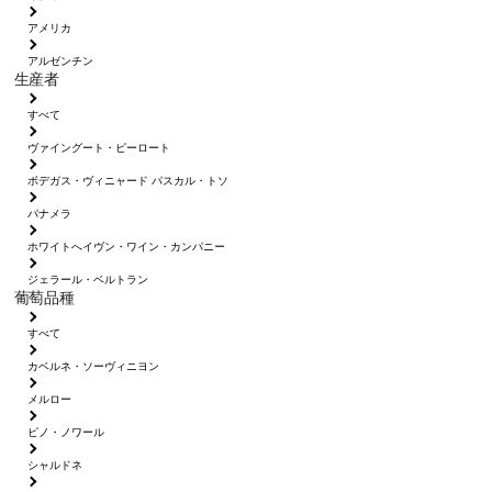
アメリカ
アルゼンチン
生産者
すべて
ヴァイングート・ピーロート
ボデガス・ヴィニャード パスカル・トソ
パナメラ
ホワイトへイヴン・ワイン・カンパニー
ジェラール・ベルトラン
葡萄品種
すべて
カベルネ・ソーヴィニヨン
メルロー
ピノ・ノワール
シャルドネ