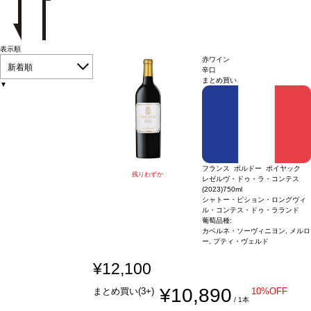
表示順
赤ワイン
新着順
辛口
まとめ買い
▼
フランス ボルドー ポイヤック
残りわずか
レゼルヴ・ドゥ・ラ・コンテス
(2023)
750ml
シャトー・ピション・ロングヴィ
ル・コンテス・ドゥ・ラランド
葡萄品種:
カベルネ・ソーヴィニヨン, メルロ
ー, プティ・ヴェルド
¥12,100
¥10,890
まとめ買い(3+)
10%OFF
/ 1本