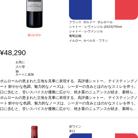
フランス ボルドー ポムロール
シャトー・レヴァンジル (2023)
750ml
シャトー・レヴァンジル
残りわずか
葡萄品種:
メルロー, カベルネ・フラン
¥48,290
お気に
入り登
録
カートに追加
ポムロールの恵まれた立地を見事に表現する、高評価シャトー。
テイスティングノ
ート
鮮やかな色調。魅力的なノーズは、シーダーの含みとほのかなスミレを伴う。
口に含むと、甘いスパイスが優雅に広がり、焼き栗のニュアンスが続き、素晴らし
く滑らかなタンニンで締めくくられる。高い熟成のポテンシャルが感じられる逸
ポムロールの恵まれた立地を見事に表現する、高評価シャトー。
テイスティングノ
品。
ート
葡萄品種
鮮やかな色調。魅力的なノーズは、シーダーの含みとほのかなスミレを伴う。
メルロー 78%、カベルネ・フラン 21%、カベルネ・ソーヴィニヨン
1%
口に含むと、甘いスパイスが優雅に広がり、焼き栗のニュアンスが続き、素晴らし
く滑らかなタンニンで締めくくられる。高い熟成のポテンシャルが感じられる逸
品。
葡萄品種
メルロー 78%、カベルネ・フラン 21%、カベルネ・ソーヴィニヨン
1%
赤ワイン
辛口