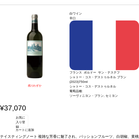
アロマは、トリュフから林床を含む、スミレ、タバコ、柔らかいオリエンタルスパ
イスを伴う、凝縮したブーケへと複雑に展開する。
葡萄品種
メルロー 86%、カベ
ルネ・フラン 14%
白ワイン
辛口
フランス ボルドー サン・テステフ
シャトー・コス・デストゥルネル ブラン
(2023)
750ml
残りわずか
シャトー・コス・デストゥルネル
葡萄品種:
ソーヴィニヨン・ブラン, セミヨン
¥37,070
お気に
入り登
録
カートに追加
テイスティングノート
複雑な芳香に魅了され、パッションフルーツ、白胡椒、黄桃