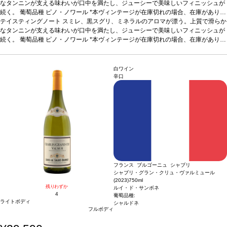
なタンニンが支える味わいが口中を満たし、ジューシーで美味しいフィニッシュが
続く。
葡萄品種
ピノ・ノワール
*本ヴィンテージが在庫切れの場合、在庫があり価
格が同様の場合は自動的に次のヴィンテージに変更されます、ご了承ください。
テイスティングノート
スミレ、黒スグリ、ミネラルのアロマが漂う。上質で滑らか
なタンニンが支える味わいが口中を満たし、ジューシーで美味しいフィニッシュが
続く。
葡萄品種
ピノ・ノワール
*本ヴィンテージが在庫切れの場合、在庫があり価
格が同様の場合は自動的に次のヴィンテージに変更されます、ご了承ください。
白ワイン
辛口
フランス ブルゴーニュ シャブリ
シャブリ・グラン・クリュ・ヴァルミュール
(2023)
750ml
残りわずか
ルイ・ド・サンボネ
4
葡萄品種:
ライトボディ
シャルドネ
フルボディ