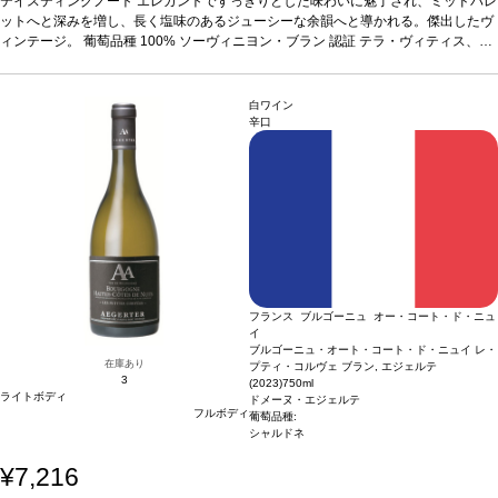
E3認証
テイスティングノート
*本ヴィンテージが在庫切れの場合、在庫があり価格が同様の場合は自動的
エレガントですっきりとした味わいに魅了され、ミッドパレ
に次のヴィンテージに変更されますのでご了承ください。
ットへと深みを増し、長く塩味のあるジューシーな余韻へと導かれる。傑出したヴ
ィンテージ。
葡萄品種
100% ソーヴィニヨン・ブラン
認証
テラ・ヴィティス、HV
E3認証
*本ヴィンテージが在庫切れの場合、在庫があり価格が同様の場合は自動的
に次のヴィンテージに変更されますのでご了承ください。
白ワイン
辛口
フランス ブルゴーニュ オー・コート・ド・ニュ
イ
ブルゴーニュ・オート・コート・ド・ニュイ レ・
在庫あり
プティ・コルヴェ ブラン, エジェルテ
3
(2023)
750ml
ライトボディ
ドメーヌ・エジェルテ
フルボディ
葡萄品種:
シャルドネ
¥7,216