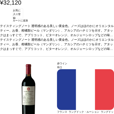
¥32,120
お気に
入り登
録
カートに追加
テイスティングノート
透明感のある美しい黄金色。ノーズはほのかにオリエンタル
ティー、お香、柑橘類ピール（マンダリン）、アカシアのハチミツを示す。アタッ
クはまっすぐで、アプリコット、ビターオレンジ、オルジェーシロップなどの味わ
いを含む。ミッドパレットは、調和の取れたストラクチャーが塩味とクリーミーな
テイスティングノート
透明感のある美しい黄金色。ノーズはほのかにオリエンタル
バターのニュアンスによりバランスが取れている。フィニッシュは、ラ・クラープ
ティー、お香、柑橘類ピール（マンダリン）、アカシアのハチミツを示す。アタッ
のテロワールに沿った心地よいデリケートな塩味と、カリンやミネラルのタッチを
クはまっすぐで、アプリコット、ビターオレンジ、オルジェーシロップなどの味わ
伴う。コクがあり濃厚な味わいで、アロマの余韻が美しく続き、タンニンは調和の
いを含む。ミッドパレットは、調和の取れたストラクチャーが塩味とクリーミーな
とれたストラクチャーを持つ。
バターのニュアンスによりバランスが取れている。フィニッシュは、ラ・クラープ
合う料理
ラム肉とアプリコットのシチュー、繊細
なスパイスを効かせたロースト野菜、フレッシュな山羊のチーズや熟成した牛や羊
のテロワールに沿った心地よいデリケートな塩味と、カリンやミネラルのタッチを
赤ワイン
のチーズなどと好相性
伴う。コクがあり濃厚な味わいで、アロマの余韻が美しく続き、タンニンは調和の
葡萄品種
ルーサンヌ、ヴェルメンティーノ、ヴィオニエ
認
辛口
証
とれたストラクチャーを持つ。
デメテール認証
*本ヴィンテージが在庫切れの場合、在庫があり価格が同様の場
合う料理
ラム肉とアプリコットのシチュー、繊細
合は自動的に次のヴィンテージに変更されます、ご了承ください。
なスパイスを効かせたロースト野菜、フレッシュな山羊のチーズや熟成した牛や羊
のチーズなどと好相性
葡萄品種
ルーサンヌ、ヴェルメンティーノ、ヴィオニエ
認
証
デメテール認証
*本ヴィンテージが在庫切れの場合、在庫があり価格が同様の場
合は自動的に次のヴィンテージに変更されます、ご了承ください。
フランス ラングドック・ルーション ラングドッ