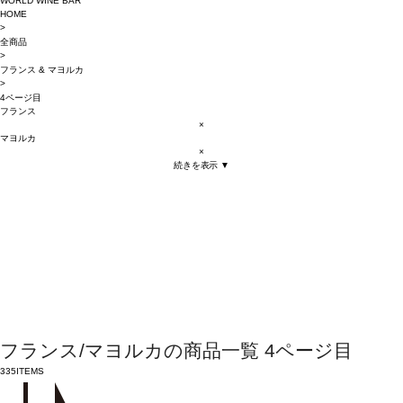
WORLD WINE BAR
HOME
>
全商品
>
フランス
&
マヨルカ
>
4ページ目
フランス
×
マヨルカ
×
続きを表示 ▼
フランス/マヨルカの商品一覧 4ページ目
335
ITEMS