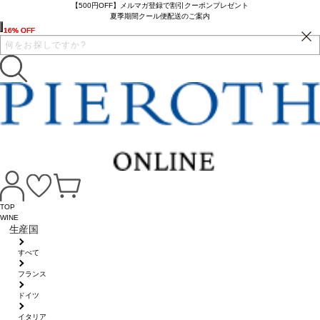
【500円OFF】メルマガ登録で割引クーポンプレゼント
夏季期間クール便配送のご案内
16% OFF
16% OFF
16% OFF
TOP
WINE
生産国
すべて
フランス
ドイツ
イタリア