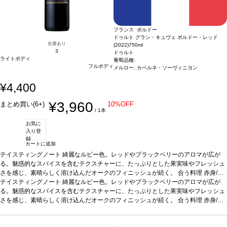
フランス ボルドー
ドゥルト グラン・キュヴェ ボルドー・レッド
在庫あり
(2022)
750ml
3
ドゥルト
ライトボディ
葡萄品種:
フルボディ
メルロー, カベルネ・ソーヴィニヨン
¥4,400
¥3,960
まとめ買い(6+)
10%OFF
/ 1本
お気に
入り登
録
カートに追加
テイスティングノート
綺麗なルビー色。レッドやブラックベリーのアロマが広が
る。魅惑的なスパイスを含むテクスチャーに、たっぷりとした果実味やフレッシュ
さを感じ、素晴らしく溶け込んだオークのフィニッシュが続く。
合う料理
赤身/白
身肉、じゃがいものグラタン、チーズなどと好相性
テイスティングノート
綺麗なルビー色。レッドやブラックベリーのアロマが広が
葡萄品種
メルロー 73%、カベ
ルネ・ソーヴィニヨン 27%
る。魅惑的なスパイスを含むテクスチャーに、たっぷりとした果実味やフレッシュ
*本ヴィンテージが在庫切れの場合、在庫があり価格が
同様の場合は自動的に次のヴィンテージに変更されます、ご了承ください。
さを感じ、素晴らしく溶け込んだオークのフィニッシュが続く。
合う料理
赤身/白
身肉、じゃがいものグラタン、チーズなどと好相性
葡萄品種
メルロー 73%、カベ
ルネ・ソーヴィニヨン 27%
*本ヴィンテージが在庫切れの場合、在庫があり価格が