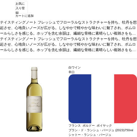
お気に
入り登
録
カートに追加
テイスティングノート
フレッシュでフローラルなストラクチャーを持ち、牡丹を想
起させ、心地良いノーズが広がる。しなやかで軽やかな味わいに魅了され、ポムロ
ールらしさを感じる。ホップを含む余韻は、繊細な骨格に素晴らしい複雑さをもた
らしている。
テイスティングノート
葡萄品種
フレッシュでフローラルなストラクチャーを持ち、牡丹を想
メルロー 95％、カベルネ・フラン 5％
起させ、心地良いノーズが広がる。しなやかで軽やかな味わいに魅了され、ポムロ
ールらしさを感じる。ホップを含む余韻は、繊細な骨格に素晴らしい複雑さをもた
らしている。
葡萄品種
メルロー 95％、カベルネ・フラン 5％
白ワイン
辛口
フランス ボルドー ポイヤック
ブラン・ド・ランシュ・バージュ (2023)
750ml
シャトー・ランシュ・バージュ