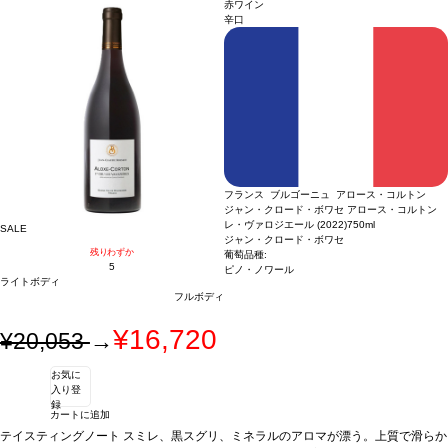
同様の場合は自動的に次のヴィンテージに変更されます、ご了承ください。
赤ワイン
辛口
フランス ブルゴーニュ アロース・コルトン
ジャン・クロード・ボワセ アロース・コルトン
レ・ヴァロジエール (2022)
750ml
SALE
ジャン・クロード・ボワセ
残りわずか
葡萄品種:
5
ピノ・ノワール
ライトボディ
フルボディ
¥16,720
¥20,053
→
お気に
入り登
録
カートに追加
テイスティングノート
スミレ、黒スグリ、ミネラルのアロマが漂う。上質で滑らか