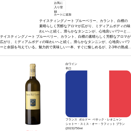
お気に
入り登
録
カートに追加
テイスティングノート
ブルーベリー、カラント、白檀の
素晴らしく芳醇なアロマが広がり、ミディアムボディの味
わいへと続く。滑らかなタンニンが、心地良いパワーと余
テイスティングノート
ブルーベリー、カラント、白檀の素晴らしく芳醇なアロマが
韻を与えている。魅力的で美味しい一本、すぐに愉しめる
広がり、ミディアムボディの味わいへと続く。滑らかなタンニンが、心地良いパワ
が、2-3年の熟成がお勧め。by ジェームス・サックリング
ーと余韻を与えている。魅力的で美味しい一本、すぐに愉しめるが、2-3年の熟成
葡萄品種
カベルネ・ソーヴィニヨン、メルロー、プテ
がお勧め。by ジェームス・サックリング
ィ・ヴェルド
葡萄品種
カベルネ・ソーヴィニヨン、メ
ルロー、プティ・ヴェルド
白ワイン
辛口
フランス ボルドー ペサック・レオニャン
シャトー・スミス・オー・ラフィット ブラン
(2023)
750ml