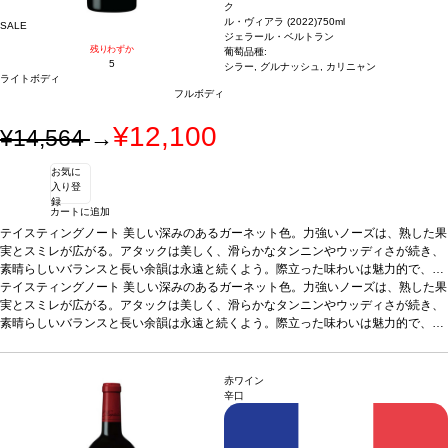
ク
ル・ヴィアラ (2022)
750ml
SALE
ジェラール・ベルトラン
残りわずか
葡萄品種:
5
シラー, グルナッシュ, カリニャン
ライトボディ
フルボディ
¥12,100
¥14,564
→
お気に
入り登
録
カートに追加
テイスティングノート
美しい深みのあるガーネット色。力強いノーズは、熟した果
実とスミレが広がる。アタックは美しく、滑らかなタンニンやウッディさが続き、
素晴らしいバランスと長い余韻は永遠と続くよう。際立った味わいは魅力的で、長
い熟成のポテンシャルを予感させる。
テイスティングノート
美しい深みのあるガーネット色。力強いノーズは、熟した果
合う料理
グリルした赤肉料理、狩猟肉、上
質なチーズなどと好相性
実とスミレが広がる。アタックは美しく、滑らかなタンニンやウッディさが続き、
葡萄品種
シラー、グルナッシュ、カリニャン
*本ヴィンテ
ージが在庫切れの場合、在庫があり価格が同様の場合は自動的に次のヴィンテージ
素晴らしいバランスと長い余韻は永遠と続くよう。際立った味わいは魅力的で、長
に変更されます、ご了承ください。
い熟成のポテンシャルを予感させる。
合う料理
グリルした赤肉料理、狩猟肉、上
質なチーズなどと好相性
葡萄品種
シラー、グルナッシュ、カリニャン
*本ヴィンテ
ージが在庫切れの場合、在庫があり価格が同様の場合は自動的に次のヴィンテージ
赤ワイン
に変更されます、ご了承ください。
辛口