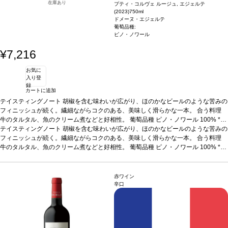
在庫あり
プティ・コルヴェ ルージュ, エジェルテ
(2023)
750ml
ドメーヌ・エジェルテ
葡萄品種:
ピノ・ノワール
¥7,216
お気に
入り登
録
カートに追加
テイスティングノート
胡椒を含む味わいが広がり、ほのかなビールのような苦みの
フィニッシュが続く。繊細ながらコクのある、美味しく滑らかな一本。
合う料理
牛のタルタル、魚のクリーム煮などと好相性。
葡萄品種
ピノ・ノワール 100%
*本
ヴィンテージが在庫切れの場合、在庫があり価格が同様の場合は自動的に次のヴィ
テイスティングノート
胡椒を含む味わいが広がり、ほのかなビールのような苦みの
ンテージに変更されます、ご了承ください。
フィニッシュが続く。繊細ながらコクのある、美味しく滑らかな一本。
合う料理
牛のタルタル、魚のクリーム煮などと好相性。
葡萄品種
ピノ・ノワール 100%
*本
ヴィンテージが在庫切れの場合、在庫があり価格が同様の場合は自動的に次のヴィ
ンテージに変更されます、ご了承ください。
赤ワイン
辛口