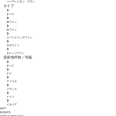
ソーヴィニヨン・ブラン
タイプ
すべて
赤ワイン
白ワイン
スパークリングワイン
ロゼワイン
オレンジワイン
原産地呼称／等級
すべて
チリ
アメリカ
フランス
ドイツ
イタリア
GIFT
EVENTS