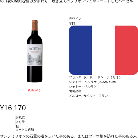
やトーストと見事に調和している。微かなミネラルが深味を与え、持続するフィニ
の白花の繊細な含みが加わり、焼き立てのブリオッシュやローストしたヘーゼルナ
ッシュが心地良いフレッシュさとエレガンスの余韻へと導く。
ッツのほのかな芳香が締めくくる。口に含むと、クリーミーなテクスチャーと活気
葡萄品種
ピノ・ノ
ワール 55%、シャルドネ 45%
のある爽やかさに魅了され、アプリコットやマンゴーなどの果物の風味がハチミツ
やトーストと見事に調和している。微かなミネラルが深味を与え、持続するフィニ
赤ワイン
ッシュが心地良いフレッシュさとエレガンスの余韻へと導く。
葡萄品種
ピノ・ノ
辛口
ワール 55%、シャルドネ 45%
フランス ボルドー サン・テミリオン
シャトー・ベルリケ (2022)
750ml
シャトー・ベルリケ
残りわずか
葡萄品種:
メルロー, カベルネ・フラン
¥16,170
お気に
入り登
録
カートに追加
サンテミリオンの石畳の道を歩いた事のある、またはブドウ畑を訪れた事のある人