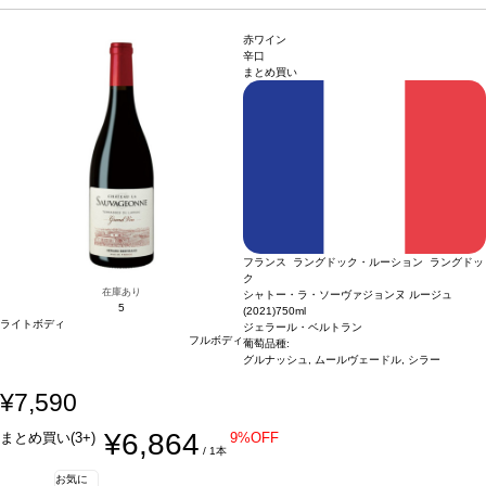
ージに変更されます、ご了承ください。
出したキュヴェ。
合う料理
赤身肉、グリルした肉、鶏肉、ソース添え料理、熟成
チーズなどと好相性
葡萄品種
シラー、 ムールヴェードル
認証
デメテール
*本ヴィ
赤ワイン
ンテージが在庫切れの場合、在庫があり価格が同様の場合は自動的に次のヴィンテ
辛口
まとめ買い
ージに変更されます、ご了承ください。
フランス ラングドック・ルーション ラングドッ
ク
在庫あり
シャトー・ラ・ソーヴァジョンヌ ルージュ
5
(2021)
750ml
ライトボディ
ジェラール・ベルトラン
フルボディ
葡萄品種:
グルナッシュ, ムールヴェードル, シラー
¥7,590
¥6,864
まとめ買い(3+)
9%OFF
/ 1本
お気に