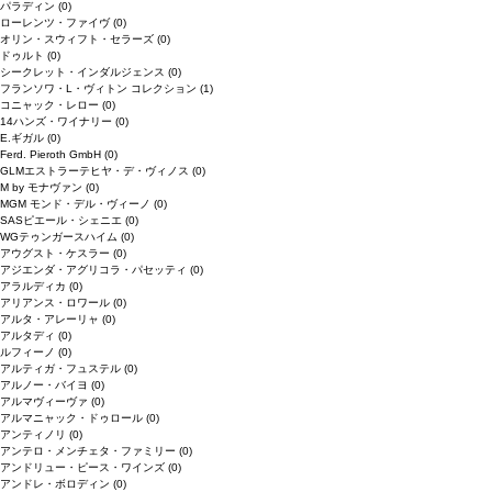
パラディン
(0)
ローレンツ・ファイヴ
(0)
オリン・スウィフト・セラーズ
(0)
ドゥルト
(0)
シークレット・インダルジェンス
(0)
フランソワ・L・ヴィトン コレクション
(1)
コニャック・レロー
(0)
14ハンズ・ワイナリー
(0)
E.ギガル
(0)
Ferd. Pieroth GmbH
(0)
GLMエストラーテヒヤ・デ・ヴィノス
(0)
M by モナヴァン
(0)
MGM モンド・デル・ヴィーノ
(0)
SASピエール・シェニエ
(0)
WGテゥンガースハイム
(0)
アウグスト・ケスラー
(0)
アジエンダ・アグリコラ・パセッティ
(0)
アラルディカ
(0)
アリアンス・ロワール
(0)
アルタ・アレーリャ
(0)
アルタディ
(0)
ルフィーノ
(0)
アルティガ・フュステル
(0)
アルノー・バイヨ
(0)
アルマヴィーヴァ
(0)
アルマニャック・ドゥロール
(0)
アンティノリ
(0)
アンテロ・メンチェタ・ファミリー
(0)
アンドリュー・ピース・ワインズ
(0)
アンドレ・ボロディン
(0)