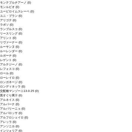
モンテプルチアーノ
(0)
モンルビオ
(0)
ユービロイムスレーベ
(0)
ユニ・ブラン
(0)
アリゴテ
(0)
ラボソ
(0)
ランブルスコ
(0)
リースリング
(0)
アリント
(0)
リヴァーナー
(0)
ルーサンヌ
(0)
ルーレンダー
(0)
ルガーナ
(0)
レゲント
(0)
アルテジーノ
(0)
レフォスコ
(0)
ロール
(0)
ローレイロ
(0)
ロンガネージ
(0)
ロンディネッラ
(0)
交配種マンゾーニ13.0.25
(0)
黒すぐり果汁
(0)
アルネイス
(0)
アルバーナ
(0)
アルバリーニョ
(0)
アルバロッサ
(0)
アルフロシェイロ
(0)
アレッラ
(0)
アンソニカ
(0)
インツォリア
(0)