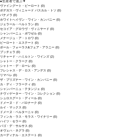
●
生産者で選ぶ
▼
ヴァイングート・ピーロート
(0)
ボデガス・ヴィニャード パスカル・トソ
(0)
パナメラ
(0)
ホワイトへイヴン・ワイン・カンパニー
(0)
ジェラール・ベルトラン
(0)
セコイア・グロウヴ・ヴィニヤード
(0)
シャンパーニュ・ボワゼル
(0)
メナージュ・ア・トロワ
(0)
ピーロート・エステート
(0)
ボール・フォーラス&フェア・アラニー
(0)
ブッチェラ
(0)
リチャード・ハミルトン・ワインズ
(2)
シャトー・クラーク
(0)
シャトー・デ・ローレ
(0)
フレシャス・デ・ロス・アンデス
(0)
リマペレ
(0)
ザ・プリズナー・ワイン・カンパニー
(0)
カ・ディ・フラーティ
(0)
シャンパーニュ・テタンジェ
(0)
ナヴィゲーター・ワイン・コレクション
(0)
シュロスグート・ディール
(0)
ドメーヌ・ド・バロナーク
(0)
ルイ・マックス
(0)
ドメーヌ・ベルターニャ
(0)
フィンカ・ラス・モラス・ワイナリー
(0)
ハイツ・セラー
(0)
パゴ・デ・サルサス
(0)
オヴェハ・ネグラ
(0)
カーディナル・エステート
(0)