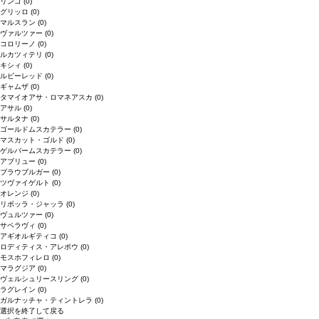
リンゴ
(0)
グリッロ
(0)
マルスラン
(0)
ヴァルツァー
(0)
コロリーノ
(0)
ルカツィテリ
(0)
キシィ
(0)
ルビーレッド
(0)
ギャムザ
(0)
タマイオアサ・ロマネアスカ
(0)
アサル
(0)
サルタナ
(0)
ゴールドムスカテラー
(0)
マスカット・ゴルド
(0)
ゲルバームスカテラー
(0)
アブリュー
(0)
ブラウブルガー
(0)
ツヴァイゲルト
(0)
オレンジ
(0)
リボッラ・ジャッラ
(0)
ヴュルツァー
(0)
サペラヴィ
(0)
アギオルギティコ
(0)
ロディティス・アレポウ
(0)
モスホフィレロ
(0)
マラグジア
(0)
ヴェルシュリースリング
(0)
ラグレイン
(0)
ガルナッチャ・ティントレラ
(0)
選択を終了して戻る