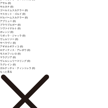
アサル
(0)
サルタナ
(0)
ゴールドムスカテラー
(0)
マスカット・ゴルド
(0)
ゲルバームスカテラー
(0)
アブリュー
(0)
ブラウブルガー
(0)
ツヴァイゲルト
(0)
オレンジ
(0)
リボッラ・ジャッラ
(0)
ヴュルツァー
(0)
サペラヴィ
(0)
アギオルギティコ
(0)
ロディティス・アレポウ
(0)
モスホフィレロ
(0)
マラグジア
(0)
ヴェルシュリースリング
(0)
ラグレイン
(0)
ガルナッチャ・ティントレラ
(0)
もっと見る