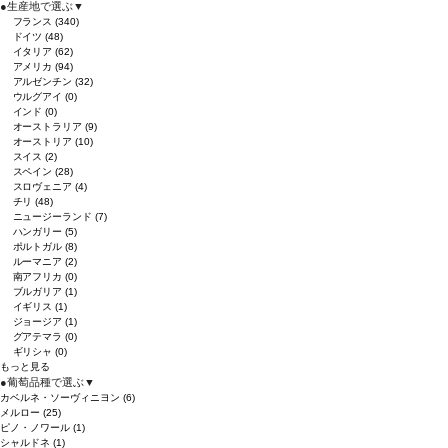
●
生産地で選ぶ
▼
フランス
(340)
ドイツ
(48)
イタリア
(62)
アメリカ
(94)
アルゼンチン
(32)
ウルグアイ
(0)
インド
(0)
オーストラリア
(9)
オーストリア
(10)
スイス
(2)
スペイン
(28)
スロヴェニア
(4)
チリ
(48)
ニュージーランド
(7)
ハンガリー
(5)
ポルトガル
(8)
ルーマニア
(2)
南アフリカ
(0)
ブルガリア
(1)
イギリス
(1)
ジョージア
(1)
グアテマラ
(0)
ギリシャ
(0)
もっと見る
●
葡萄品種で選ぶ
▼
カベルネ・ソーヴィニヨン
(6)
メルロー
(25)
ピノ・ノワール
(1)
シャルドネ
(1)