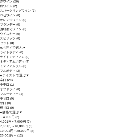
赤ワイン
(26)
白ワイン
(2)
スパークリングワイン
(2)
ロゼワイン
(0)
オレンジワイン
(0)
ブランデー
(0)
酒精強化ワイン
(0)
ウイスキー
(0)
スピリッツ
(0)
セット
(0)
●
ボディで選ぶ
▼
ライトボディ
(0)
ライトミディアム
(0)
ミディアムボディ
(4)
ミディアムフル
(0)
フルボディ
(2)
●
テイストで選ぶ
▼
辛口
(28)
中辛口
(1)
オフドライ
(0)
フルーティー
(1)
中甘口
(0)
甘口
(0)
極甘口
(0)
●
価格で選ぶ
▼
～4,000円
(2)
4,001円～7,000円
(5)
7,001円～10,000円
(3)
10,001円～20,000円
(8)
20,001円～
(12)