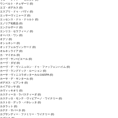
ウンベルト・チェザーリ
(0)
エゴ・ボデカス
(0)
エスプリ・ドゥ・パヴィ
(0)
エッサーヴィニャーズ
(0)
エッセンス・ドゥ・ドゥルト
(0)
エノリア化粧品
(0)
エンクルザード
(0)
エンリコ・セラフィーノ
(0)
オーパス・ワン
(0)
オクソ
(0)
オショネシー
(0)
オッドフェルヴィンヤード
(0)
オルネッライア
(0)
カ・マイオル
(0)
カーヴ・サン=ピエール
(0)
カーヴ・ダゼ
(0)
カーヴ・デ・ヴィニュロン・ドゥ・ファッフェンハイム
(0)
カーヴ・ラングドック・ルーション
(0)
カーサ・ヴィニコラボッターカルロ&SPA
(0)
カーサ・デ・サンタール
(0)
ボデガス・ビアンキ
(0)
カイアロッサ
(0)
カヴィッキオリ
(0)
カスティーヨ・ラバスティーダ
(0)
カステッロ・モンテ・ヴィビアーノ・ワイナリー
(0)
カストロ・デッラ・パネレッタ
(0)
カタラット
(0)
カテナ・サパータ
(0)
カプサンディー・ファミリー・ワイナリー
(0)