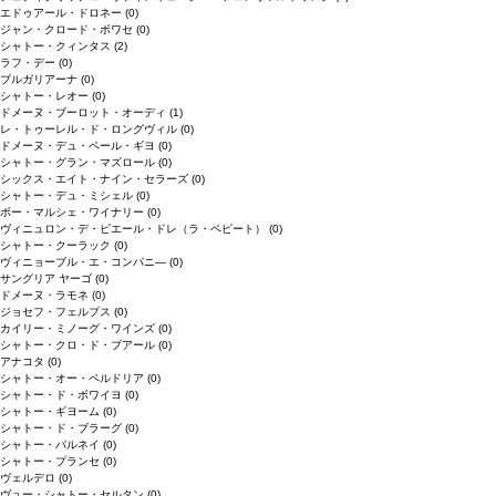
エドゥアール・ドロネー
(0)
ジャン・クロード・ボワセ
(0)
シャトー・クィンタス
(2)
ラフ・デー
(0)
ブルガリアーナ
(0)
シャトー・レオー
(0)
ドメーヌ・ブーロット・オーディ
(1)
レ・トゥーレル・ド・ロングヴィル
(0)
ドメーヌ・デュ・ペール・ギヨ
(0)
シャトー・グラン・マズロール
(0)
シックス・エイト・ナイン・セラーズ
(0)
シャトー・デュ・ミシェル
(0)
ボー・マルシェ・ワイナリー
(0)
ヴィニュロン・デ・ピエール・ドレ（ラ・ペピート）
(0)
シャトー・クーラック
(0)
ヴィニョーブル・エ・コンパニ―
(0)
サングリア ヤーゴ
(0)
ドメーヌ・ラモネ
(0)
ジョセフ・フェルプス
(0)
カイリー・ミノーグ・ワインズ
(0)
シャトー・クロ・ド・ブアール
(0)
アナコタ
(0)
シャトー・オー・ペルドリア
(0)
シャトー・ド・ボワイヨ
(0)
シャトー・ギヨーム
(0)
シャトー・ド・ブラーグ
(0)
シャトー・パルネイ
(0)
シャトー・プランセ
(0)
ヴェルデロ
(0)
ヴュー・シャトー・セルタン
(0)