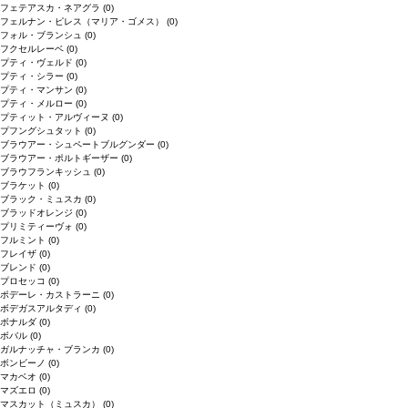
フェテアスカ・ネアグラ
(0)
フェルナン・ピレス（マリア・ゴメス）
(0)
フォル・ブランシュ
(0)
フクセルレーベ
(0)
プティ・ヴェルド
(0)
プティ・シラー
(0)
プティ・マンサン
(0)
プティ・メルロー
(0)
プティット・アルヴィーヌ
(0)
プフングシュタット
(0)
ブラウアー・シュペートブルグンダー
(0)
ブラウアー・ポルトギーザー
(0)
ブラウフランキッシュ
(0)
ブラケット
(0)
ブラック・ミュスカ
(0)
ブラッドオレンジ
(0)
プリミティーヴォ
(0)
フルミント
(0)
フレイザ
(0)
ブレンド
(0)
プロセッコ
(0)
ポデーレ・カストラーニ
(0)
ボデガスアルタディ
(0)
ボナルダ
(0)
ボバル
(0)
ガルナッチャ・ブランカ
(0)
ボンビーノ
(0)
マカベオ
(0)
マズエロ
(0)
マスカット（ミュスカ）
(0)