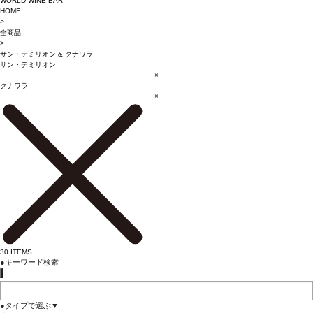
WORLD WINE BAR
HOME
>
全商品
>
サン・テミリオン
&
クナワラ
サン・テミリオン
×
クナワラ
×
30
ITEMS
●
キーワード検索
●
タイプで選ぶ
▼