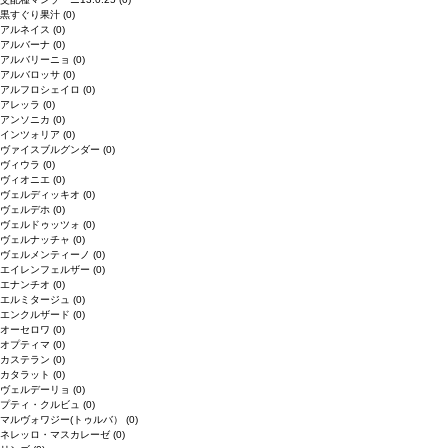
黒すぐり果汁
(0)
アルネイス
(0)
アルバーナ
(0)
アルバリーニョ
(0)
アルバロッサ
(0)
アルフロシェイロ
(0)
アレッラ
(0)
アンソニカ
(0)
インツォリア
(0)
ヴァイスブルグンダー
(0)
ヴィウラ
(0)
ヴィオニエ
(0)
ヴェルディッキオ
(0)
ヴェルデホ
(0)
ヴェルドゥッツォ
(0)
ヴェルナッチャ
(0)
ヴェルメンティーノ
(0)
エイレンフェルザー
(0)
エナンチオ
(0)
エルミタージュ
(0)
エンクルザード
(0)
オーセロワ
(0)
オプティマ
(0)
カステラン
(0)
カタラット
(0)
ヴェルデーリョ
(0)
プティ・クルビュ
(0)
マルヴォワジー(トゥルバ）
(0)
ネレッロ・マスカレーゼ
(0)