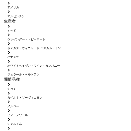
アメリカ
アルゼンチン
生産者
すべて
ヴァイングート・ピーロート
ボデガス・ヴィニャード パスカル・トソ
パナメラ
ホワイトへイヴン・ワイン・カンパニー
ジェラール・ベルトラン
葡萄品種
すべて
カベルネ・ソーヴィニヨン
メルロー
ピノ・ノワール
シャルドネ