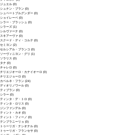
ジュエル
(0)
シュナン・ブラン
(0)
シュペートブルグンダー
(0)
ショイレーベ
(0)
シラー・ブラッシュ
(0)
シラーズ
(1)
シルヴァーナ
(0)
スキアーヴァ
(0)
スクード・ディ・コルテ
(0)
セミヨン
(2)
セルシアル・ブランコ
(0)
ソーヴィニヨン・グリ
(1)
ソラリス
(0)
タナ
(0)
チャレロ
(0)
チリエジオーロ・カナイオーロ
(0)
チリエジョーロ
(0)
カベルネ・フラン
(24)
ディオリノワール
(0)
ティブラン
(0)
シラー
(0)
ティンタ・デ・トロ
(0)
ティンタ・ロリス
(0)
ジンファンデル
(0)
ティント・カオ
(0)
ティント・フィーノ
(0)
テンプラニーリョ
(0)
トゥーリガ・ナシオナル
(0)
トゥーリガ・フランセサ
(0)