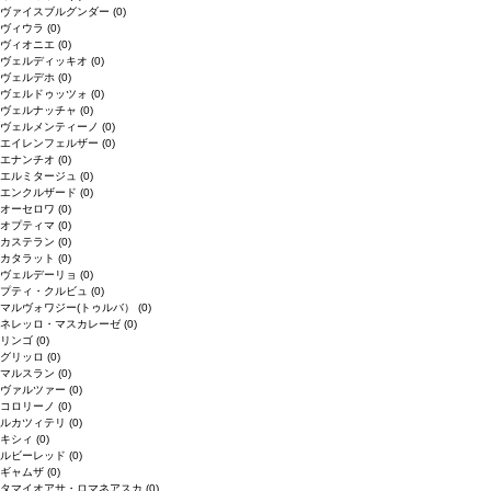
ヴァイスブルグンダー
(0)
ヴィウラ
(0)
ヴィオニエ
(0)
ヴェルディッキオ
(0)
ヴェルデホ
(0)
ヴェルドゥッツォ
(0)
ヴェルナッチャ
(0)
ヴェルメンティーノ
(0)
エイレンフェルザー
(0)
エナンチオ
(0)
エルミタージュ
(0)
エンクルザード
(0)
オーセロワ
(0)
オプティマ
(0)
カステラン
(0)
カタラット
(0)
ヴェルデーリョ
(0)
プティ・クルビュ
(0)
マルヴォワジー(トゥルバ）
(0)
ネレッロ・マスカレーゼ
(0)
リンゴ
(0)
グリッロ
(0)
マルスラン
(0)
ヴァルツァー
(0)
コロリーノ
(0)
ルカツィテリ
(0)
キシィ
(0)
ルビーレッド
(0)
ギャムザ
(0)
タマイオアサ・ロマネアスカ
(0)