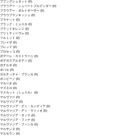
プフングシュタット
(0)
ブラウアー・シュペートブルグンダー
(0)
ブラウアー・ポルトギーザー
(0)
ブラウフランキッシュ
(0)
ブラケット
(0)
ブラック・ミュスカ
(0)
ブラッドオレンジ
(0)
プリミティーヴォ
(0)
フルミント
(0)
フレイザ
(0)
ブレンド
(0)
プロセッコ
(0)
ポデーレ・カストラーニ
(0)
ボデガスアルタディ
(0)
ボナルダ
(0)
ボバル
(0)
ガルナッチャ・ブランカ
(0)
ボンビーノ
(0)
マカベオ
(0)
マズエロ
(0)
マスカット（ミュスカ）
(0)
マルヴァー
(0)
マルヴァジア
(0)
マルヴァジア・ディ・カンディア
(0)
マルヴァジア・ディ・ラツィオ
(0)
マルヴァジア・ネッラ
(0)
マルヴァジア・フィナ
(0)
マルヴァジア・フィンカ
(0)
マルサンヌ
(0)
マルセラン
(0)