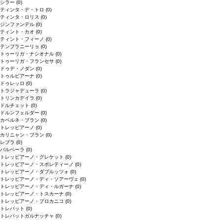
シラー
(0)
ティンタ・デ・トロ
(0)
ティンタ・ロリス
(0)
ジンファンデル
(0)
ティント・カオ
(0)
ティント・フィーノ
(0)
テンプラニーリョ
(0)
トゥーリガ・ナシオナル
(0)
トゥーリガ・フランセサ
(0)
ドゥデ・ノダン
(0)
トゥルビアーナ
(0)
ドゥレッロ
(0)
トラジャデューラ
(0)
トリンカデイラ
(0)
ドルチェット
(0)
ドルンフェルダー
(0)
カベルネ・ブラン
(0)
トレッビアーノ
(0)
カリニャン・ブラン
(0)
レブラ
(0)
バルベーラ
(0)
トレッビアーノ・グレケット
(0)
トレッビアーノ・スポレティーノ
(0)
トレッビアーノ・ダブルッツォ
(0)
トレッビアーノ・ディ・ソアーヴェ
(0)
トレッビアーノ・ディ・ルガーナ
(0)
トレッビアーノ・トスカーナ
(0)
トレッビアーノ・プロカニコ
(0)
トレパット
(0)
トレパットガルナッチャ
(0)