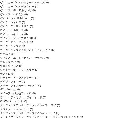
ヴィニョーブル・ジェラール・ペルス
(0)
ヴィニョーブル・デュクロー
(0)
ヴィノス・デ・アルガンサ
(0)
ヴィノス・ヘロミン
(0)
ヴィパーヴァ 1894d.o.o.
(0)
ヴィラ・ウォルフ
(0)
ヴィラ・デッリ・オリミ
(0)
ヴィラ・テルリーナ
(0)
ヴィラ・ライアーノ
(0)
ヴィンテージ・ハウス 1881
(0)
ヴーヴ・ドゥ・フランス
(0)
ヴェガ・シシリア
(0)
ヴェガ・シシリア / ボデガス・ピンティア
(0)
ヴェネア
(0)
シックス・エイト・ナイン・セラーズ
(0)
テュヌヴァン
(0)
ヴェルタックス
(0)
シャトー・ラフォリ・ペラゲ
(0)
モレッロ
(0)
シャトー・ド・ラストゥール
(0)
デイヴ・フィニー
(0)
スリー・フィンガー・ジャック
(0)
デスパーニュ
(0)
ドメーヌ・ジョゼフ・メロ
(0)
モルレ・ファミリー・ヴィニャード
(0)
Ch.W.ベルンハルト
(0)
クルフュルステンホーフ・ヴァインケラー ライ
(0)
クロスター・マッヘルン
(0)
クルフュルステンホーフ・ヴァインケラーライ
(0)
シュナイダリッシェ・ヴァインギューター・フェアヴァルトゥング
(0)