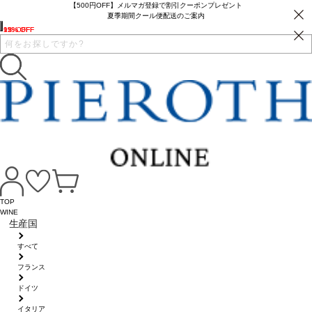
【500円OFF】メルマガ登録で割引クーポンプレゼント
夏季期間クール便配送のご案内
9% OFF
12% OFF
15% OFF
TOP
WINE
生産国
すべて
フランス
ドイツ
イタリア