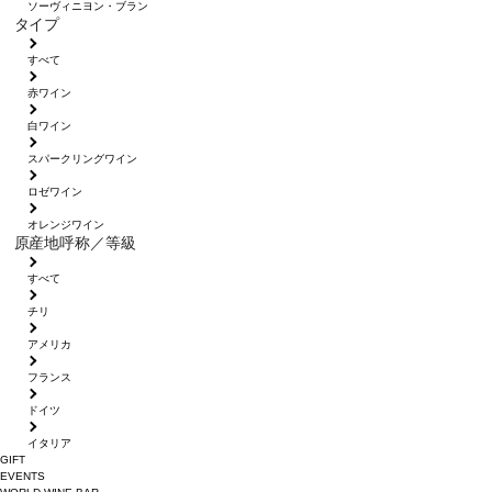
ソーヴィニヨン・ブラン
タイプ
すべて
赤ワイン
白ワイン
スパークリングワイン
ロゼワイン
オレンジワイン
原産地呼称／等級
すべて
チリ
アメリカ
フランス
ドイツ
イタリア
GIFT
EVENTS