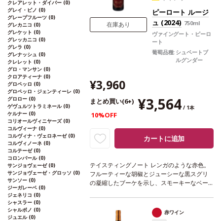
あり価格が同様の場合は自動的に次のヴィン
クレアレット・ダイバー
(0)
グレイ・ピノ
(0)
テージに変更されます、ご了承ください。
ピーロート ルージ
グレープフルーツ
(0)
ュ (2024)
750ml
在庫あり
グレカニコ
(0)
グレケット
(0)
ヴァイングート・ピーロ
グレッカニコ
(0)
ート
グレラ
(0)
葡萄品種:
シュペートブ
グレナッシュ
(0)
ルグンダー
クレレット
(0)
グロ・マンサン
(0)
クロアティーナ
(0)
¥3,960
グロペッロ
(0)
グロペッロ・ジェンティーレ
(0)
¥3,564
グロロー
(0)
まとめ買い(6+)
ゲヴュルツトラミネール
(0)
/ 1本
ケルナー
(0)
10%OFF
コリオールヴィニヤーズ
(0)
コルヴィーナ
(0)
コルヴィナ・ヴェロネーゼ
(0)
カートに追加
コルヴィノーネ
(0)
コルテーゼ
(0)
コロンバール
(0)
テイスティングノート
レンガのような赤色。
サンジョヴェーゼ
(0)
サンジョヴェーゼ・グロッソ
(0)
フルーティーな胡椒とジューシーな黒スグリ
サンソー
(0)
の凝縮したブーケを示し、スモーキーなベー
ジーガレーベ
(0)
コンと熟したブラックベリーの含みが加わ
ジェネリコ
(0)
る。若々しくフレッシュ、心地良い軽やかな
シャスラー
(0)
酸味を伴う美味しい一本。
合う料理
煮込み
シャルボノ
(0)
赤ワイン
ジュエル
(0)
肉、スパイスの効いたパスタなどと好相性
葡