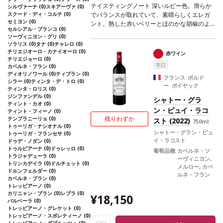
テイスティングノート
深いルビー色。滑らか
シルヴァーナ
(0)
スキアーヴァ
(0)
スクード・ディ・コルテ
(0)
でバランスが取れていて、素晴らしくエレガ
セミヨン
(0)
ント。熟した赤いベリーとほのかな胡椒のよ
セルシアル・ブランコ
(0)
うなスパイスのニュアンスが口中で広がり、
ソーヴィニヨン・グリ
(0)
心地よく長い余韻が続く。
合う料理
グリルし
ソラリス
(0)
タナ
(0)
チャレロ
(0)
たビーフや野菜、チキンの照り焼きなどと好
チリエジオーロ・カナイオーロ
(0)
赤ワイン
チリエジョーロ
(0)
相性
葡萄品種
アリカンテ・ブーシェ 100%
*
辛口
カベルネ・フラン
(0)
本ヴィンテージが在庫切れの場合、在庫があ
ディオリノワール
(0)
ティブラン
(0)
り価格が同様の場合は自動的に次のヴィンテ
フランス ボルド
シラー
(0)
ティンタ・デ・トロ
(0)
ー ポイヤック
ージに変更されます、ご了承ください。
ティンタ・ロリス
(0)
ジンファンデル
(0)
シャトー・グラ
ティント・カオ
(0)
ン・ピュイ・ラコ
ティント・フィーノ
(0)
残りわずか
テンプラニーリョ
(0)
スト (2022)
750ml
トゥーリガ・ナシオナル
(0)
シャトー・グラン・ピュ
トゥーリガ・フランセサ
(0)
イ・ラコスト
ドゥデ・ノダン
(0)
トゥルビアーナ
(0)
ドゥレッロ
(0)
葡萄品種:
カベルネ・ソ
トラジャデューラ
(0)
ーヴィニヨン,
トリンカデイラ
(0)
ドルチェット
(0)
メルロー, カベ
ドルンフェルダー
(0)
ルネ・フラン
カベルネ・ブラン
(0)
トレッビアーノ
(0)
カリニャン・ブラン
(0)
レブラ
(0)
¥18,150
バルベーラ
(0)
トレッビアーノ・グレケット
(0)
トレッビアーノ・スポレティーノ
(0)