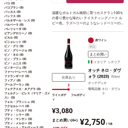
バコ
(0)
バコブラン
(0)
バッカス
(0)
温暖なポルトガル南部に育つカステラン100％
バッフス
(0)
の香り豊かな味わい
テイスティングノート
ル
バルタザール・レス
(0)
ビー色。ラズベリーのようなレッドベリーの
バルベーラ
(0)
力強いアロマを示す。数年の経過とともにス
パレリャーダ
(0)
パイスを含む芳香へと展開する。ミディアム
ピアンデロリーノ
(0)
ビカル
(0)
ボディの柔らかく滑らかな味わいに、心地よ
赤ワイン
ピニョレット
(0)
い余韻の後味が続く。
合う料理
ジビエ、グリ
ピノ・グリ
(0)
辛口
ル肉、チーズなどと好相性。
葡萄品種
カステ
ピノ・グリージョ
(0)
ラン 100%
認証
サスティナブルHACCP認証
*
まとめ買い
ピノ・ネロ
(0)
本ヴィンテージが在庫切れの場合、在庫があ
ピノ・ブラン
(0)
イタリア シチリア
ピノ・ムニエ
(0)
り価格が同様の場合は自動的に次のヴィンテ
ピノタージュ
(0)
ージに変更されます、ご了承ください。
オッチ ネロ・ダヴ
ファーバーレーベ
(0)
ォラ (2023)
ファランギーナ
(0)
750ml
在庫あり
フィアノ
(0)
オッチデュオ
ブールブーラン
(0)
3
葡萄品種:
ネロ・ダヴォ
フェテアスカ・ネアグラ
(0)
フェルナン・ピレス（マリア・ゴメ
ラ
ライトボデ
フルボディ
ス）
(0)
ィ
フォル・ブランシュ
(0)
フクセルレーベ
(0)
¥3,080
プティ・ヴェルド
(0)
プティ・シラー
(0)
¥2,750
プティ・マンサン
(0)
まとめ買い(6+)
プティ・メルロー
(0)
/ 1本
プティット・アルヴィーヌ
(0)