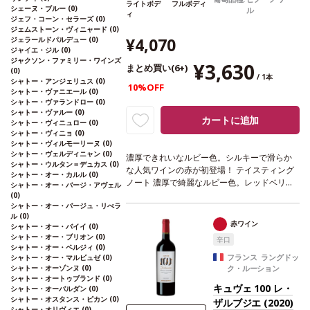
ライトボデ
フルボディ
シェーヌ・ブルー
(0)
ル
ィ
ジェフ・コーン・セラーズ
(0)
ジェムストーン・ヴィニャード
(0)
¥4,070
ジェラールドパルデュー
(0)
ジャイエ・ジル
(0)
ジャクソン・ファミリー・ワインズ
¥3,630
まとめ買い(6+)
(0)
/ 1本
シャトー・アンジェリュス
(0)
10%OFF
シャトー・ヴァニエール
(0)
シャトー・ヴァランドロー
(0)
シャトー・ヴァルー
(0)
カートに追加
シャトー・ヴィニュロー
(0)
シャトー・ヴィニョ
(0)
シャトー・ヴィルモーリーヌ
(0)
シャトー・ヴェルディニャン
(0)
濃厚できれいなルビー色。シルキーで滑らか
シャトー・ウルタン＝デュカス
(0)
な人気ワインの赤が初登場！
テイスティング
シャトー・オー・カルル
(0)
ノート
濃厚で綺麗なルビー色。レッドベリー
シャトー・オー・バージ・アヴェル
のフレッシュで生き生きとしたアロマが広が
(0)
シャトー・オー・バージュ・リべラ
る。口に含むと絹のように滑らかなテクスチ
ル
(0)
ャーを感じ、酸味は素晴らしくバランスが取
赤ワイン
シャトー・オー・バイイ
(0)
れている。
合う料理
グリルした魚、ロースト
シャトー・オー・ブリオン
(0)
辛口
肉、クリームのリゾットなどと好相性
葡萄品
シャトー・オー・ベルジィ
(0)
種
100% ピノ・ノワール
認証
サスティナブ
フランス ラングドッ
シャトー・オー・マルビュゼ
(0)
シャトー・オーゾンヌ
(0)
ク・ルーション
ル：certified sustainable Austria
*本ヴィン
シャトー・オートゥブランド
(0)
テージが在庫切れの場合、在庫があり価格が
キュヴェ 100 レ・
シャトー・オーバルダン
(0)
同様の場合は自動的に次のヴィンテージに変
シャトー・オスタンス・ピカン
(0)
ザルブジエ (2020)
更されます、ご了承ください。
シャトー・オリヴィエ
(0)