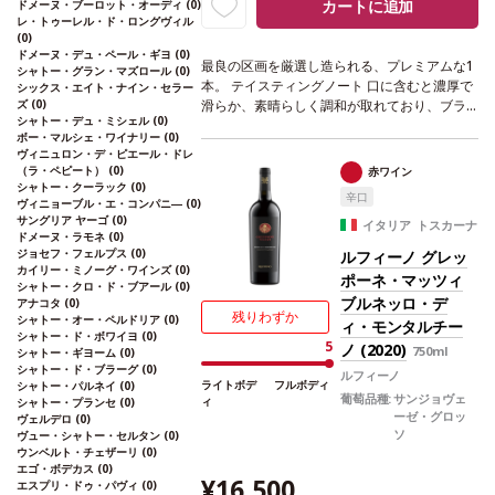
カートに追加
ドメーヌ・ブーロット・オーディ
(0)
レ・トゥーレル・ド・ロングヴィル
(0)
ドメーヌ・デュ・ペール・ギヨ
(0)
最良の区画を厳選し造られる、プレミアムな1
シャトー・グラン・マズロール
(0)
本。
テイスティングノート
口に含むと濃厚で
シックス・エイト・ナイン・セラー
ズ
(0)
滑らか、素晴らしく調和が取れており、ブラ
シャトー・デュ・ミシェル
(0)
ックベリーやチョコレートを伴う。ビロード
ボー・マルシェ・ワイナリー
(0)
のように滑らかなタンニンを持ち、長く続く
ヴィニュロン・デ・ピエール・ドレ
フィニッシュはほのかなスパイスを感じる。
（ラ・ペピート）
(0)
赤ワイン
葡萄品種
メルロー 46%、カベルネ・ソーヴィ
シャトー・クーラック
(0)
辛口
ヴィニョーブル・エ・コンパニ―
(0)
ニヨン 31%、サンジョヴェーゼ 23%100%
認
サングリア ヤーゴ
(0)
証
ユーロリーフ
イタリア トスカーナ
ドメーヌ・ラモネ
(0)
ジョセフ・フェルプス
(0)
ルフィーノ グレッ
カイリー・ミノーグ・ワインズ
(0)
ポーネ・マッツィ
シャトー・クロ・ド・ブアール
(0)
ブルネッロ・デ
アナコタ
(0)
残りわずか
シャトー・オー・ペルドリア
(0)
ィ・モンタルチー
シャトー・ド・ボワイヨ
(0)
5
ノ (2020)
750ml
シャトー・ギヨーム
(0)
シャトー・ド・ブラーグ
(0)
ルフィーノ
ライトボデ
フルボディ
シャトー・パルネイ
(0)
葡萄品種:
サンジョヴェ
ィ
シャトー・プランセ
(0)
ーゼ・グロッ
ヴェルデロ
(0)
ソ
ヴュー・シャトー・セルタン
(0)
ウンベルト・チェザーリ
(0)
エゴ・ボデカス
(0)
¥16,500
エスプリ・ドゥ・パヴィ
(0)