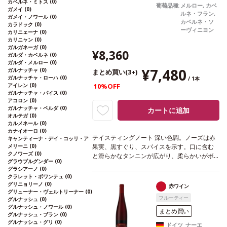
カベルネ・ミトス
(0)
葡萄品種:
メルロー, カベ
ガメイ
(0)
ルネ・フラン,
ガメイ・ノワール
(0)
カベルネ・ソ
カラドック
(0)
ーヴィニヨン
カリニェーナ
(0)
カリニャン
(0)
ガルガネーガ
(0)
¥8,360
ガルダ・カベルネ
(0)
ガルダ・メルロー
(0)
¥7,480
ガルナッチャ
(0)
まとめ買い(3+)
ガルナッチャ・ローハ
(0)
/ 1本
アイレン
(0)
10%OFF
ガルナッチャ・パイス
(0)
アコロン
(0)
ガルナッチャ・ペルダ
(0)
カートに追加
オルテガ
(0)
カルメネール
(0)
カナイオーロ
(0)
テイスティングノート
深い色調。ノーズは赤
キャンティーナ・デイ・コッリ・ア
メリーニ
(0)
果実、黒すぐり、スパイスを示す。口に含む
クノワーズ
(0)
と滑らかなタンニンが広がり、柔らかいがボ
グラウブルグンダー
(0)
リュームを感じる。ストラクチャーは素晴ら
グラシアーノ
(0)
しくエレガントで、バランスが取れている。
クラレット・ボワンテュ
(0)
合う料理
赤身肉/白身肉、ローストチキン、
グリニョリーノ
(0)
赤ワイン
グリューナー・ヴェルトリーナー
(0)
鴨、コールドカット、チーズなどと好相性
葡
フルーティー
グルナッシュ
(0)
萄品種
メルロー 80%、カベルネ・フラン 1
グルナッシュ・ノワール
(0)
5%、カベルネ・ソーヴィニヨン 5%
認証
HVE
まとめ買い
グルナッシュ・ブラン
(0)
4
*本ヴィンテージが在庫切れの場合、在庫が
グルナッシュ・グリ
(0)
ドイツ ナーエ