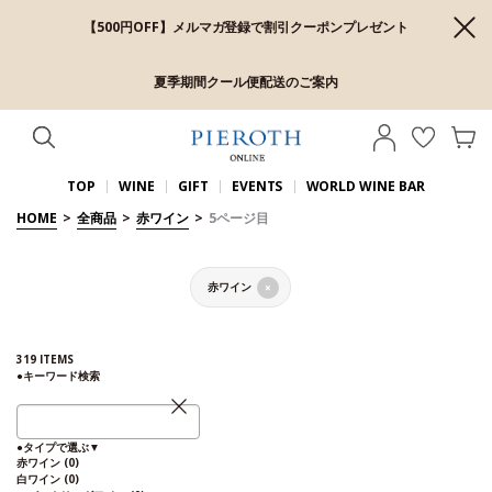
【500円OFF】メルマガ登録で割引クーポンプレゼント
夏季期間クール便配送のご案内
TOP
WINE
GIFT
EVENTS
WORLD WINE BAR
HOME
>
全商品
>
赤ワイン
>
5ページ目
赤ワイン
×
319
ITEMS
●
キーワード検索
●
タイプで選ぶ
▼
赤ワイン
(0)
白ワイン
(0)