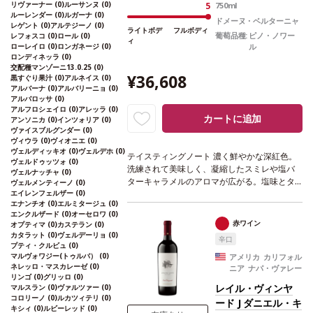
リヴァーナー
(0)
ルーサンヌ
(0)
5
750ml
ルーレンダー
(0)
ルガーナ
(0)
ドメーヌ・ベルターニャ
レゲント
(0)
アルテジーノ
(0)
ライトボデ
フルボディ
葡萄品種:
ピノ・ノワー
レフォスコ
(0)
ロール
(0)
ィ
ローレイロ
(0)
ロンガネージ
(0)
ル
ロンディネッラ
(0)
交配種マンゾーニ13.0.25
(0)
¥36,608
黒すぐり果汁
(0)
アルネイス
(0)
アルバーナ
(0)
アルバリーニョ
(0)
アルバロッサ
(0)
アルフロシェイロ
(0)
アレッラ
(0)
カートに追加
アンソニカ
(0)
インツォリア
(0)
ヴァイスブルグンダー
(0)
ヴィウラ
(0)
ヴィオニエ
(0)
ヴェルディッキオ
(0)
ヴェルデホ
(0)
テイスティングノート
濃く鮮やかな深紅色。
ヴェルドゥッツォ
(0)
洗練されて美味しく、凝縮したスミレや塩バ
ヴェルナッチャ
(0)
ターキャラメルのアロマが広がる。塩味とタ
ヴェルメンティーノ
(0)
エイレンフェルザー
(0)
ンニンの完璧なバランスのストラクチャーを
エナンチオ
(0)
エルミタージュ
(0)
持つ味わいは、素晴らしく生き生きとして、
エンクルザード
(0)
オーセロワ
(0)
甘い余韻のフィニッシュが長く続く。
合う料
赤ワイン
オプティマ
(0)
カステラン
(0)
理
鹿、ウサギ、イノシシなどの肉料理、チー
カタラット
(0)
ヴェルデーリョ
(0)
辛口
ズなどと好相性
葡萄品種
ピノ・ノワール
*本
プティ・クルビュ
(0)
マルヴォワジー(トゥルバ）
(0)
ヴィンテージが在庫切れの場合、在庫があり
アメリカ カリフォル
ネレッロ・マスカレーゼ
(0)
ニア ナパ・ヴァレー
価格が同様の場合は自動的に次のヴィンテー
リンゴ
(0)
グリッロ
(0)
ジに変更されます、ご了承ください。
レイル・ヴィンヤ
マルスラン
(0)
ヴァルツァー
(0)
コロリーノ
(0)
ルカツィテリ
(0)
ード J ダニエル・キ
キシィ
(0)
ルビーレッド
(0)