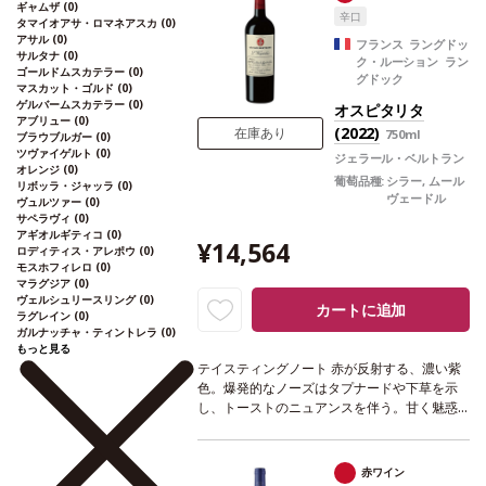
チーズなどと好相性
葡萄品種
ネッビオーロ10
ギャムザ
(0)
辛口
0%
認証
EQUALITAS認証
*本ヴィンテージが
タマイオアサ・ロマネアスカ
(0)
アサル
(0)
在庫切れの場合、在庫があり価格が同様の場
フランス ラングドッ
サルタナ
(0)
ク・ルーション ラン
合は自動的に次のヴィンテージに変更されま
ゴールドムスカテラー
(0)
グドック
す、ご了承ください。
マスカット・ゴルド
(0)
ゲルバームスカテラー
(0)
オスピタリタ
アブリュー
(0)
(2022)
在庫あり
750ml
ブラウブルガー
(0)
ツヴァイゲルト
(0)
ジェラール・ベルトラン
オレンジ
(0)
葡萄品種:
シラー, ムール
リボッラ・ジャッラ
(0)
ヴェードル
ヴュルツァー
(0)
サペラヴィ
(0)
アギオルギティコ
(0)
¥14,564
ロディティス・アレポウ
(0)
モスホフィレロ
(0)
マラグジア
(0)
ヴェルシュリースリング
(0)
カートに追加
ラグレイン
(0)
ガルナッチャ・ティントレラ
(0)
もっと見る
テイスティングノート
赤が反射する、濃い紫
色。爆発的なノーズはタプナードや下草を示
し、トーストのニュアンスを伴う。甘く魅惑
的なアタックに、濃厚な味わいの赤果実や焼
いたブラックオリーブの複雑なアロマが広が
り、美しいバランスと余韻が続く。甘味とフ
赤ワイン
ェノールのストラクチャーが、キュヴェに見