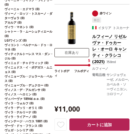
ヴィーニャ・ヴィック・ワイナリー
香りに満ち、ラズベリー、モカを思わせる。
(0)
アタックは力強く、素晴らしい熟成感にタン
ヴィーニャ・エドマラ
(0)
ニンが溶け込み、滑らかなフィニッシュへと
赤ワイン
ヴィーノ・ロッソ・トスカーノ・ダ
導く。
葡萄品種
メルロー 88%、カベルネ・フ
ターヴォラ
(0)
辛口
ラン 12%
アカルア
(0)
ヴィウ・マネント
(0)
イタリア トスカーナ
シャトー・ラ・ムーシュティエール
ルフィーノ リゼル
(0)
LGIワインズ
(0)
ヴァ・ドゥカー
ヴィコント・ベルナール・ドゥ・ロ
レ・オーロ キャン
マネ
(0)
在庫あり
ヴィティクルトーレス マス・ダン・
ティ・クラシコ
ジル
(0)
5
(2021)
750ml
ヴィニェド・チャドウィック
(0)
ヴィニェドス・イ・ボデガス・ムニ
ルフィーノ
ライトボデ
フルボディ
ョス
(0)
葡萄品種:
サンジョヴェ
ィ
ヴィニョーブル・ジェラール・ペル
ーゼ, メルロー,
ス
(0)
カベルネ・ソ
ヴィニョーブル・デュクロー
(0)
ーヴィニヨン,
ヴィノス・デ・アルガンサ
(0)
コロリーノ
ヴィノス・ヘロミン
(0)
ヴィパーヴァ 1894d.o.o.
(0)
ヴィラ・ウォルフ
(0)
¥11,000
ヴィラ・デッリ・オリミ
(0)
ヴィラ・テルリーナ
(0)
ヴィラ・ライアーノ
(0)
ヴィンテージ・ハウス 1881
(0)
カートに追加
ヴーヴ・ドゥ・フランス
(0)
ヴェガ・シシリア
(0)