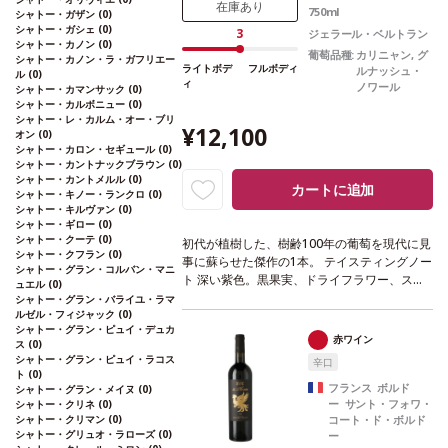
在庫あり
750ml
シャトー・ガザン
(0)
シャトー・ガシェ
(0)
3
ジェラール・ベルトラン
シャトー・カノン
(0)
葡萄品種:
カリニャン, グ
シャトー・カノン・ラ・ガフリエー
ライトボデ
フルボディ
ルナッシュ・
ル
(0)
ィ
ノワール
シャトー・カマンサック
(0)
シャトー・カルボニュー
(0)
シャトー・レ・カルム・オー・ブリ
¥12,100
オン
(0)
シャトー・カロン・セギュール
(0)
シャトー・カントナックブラウン
(0)
シャトー・カントメルル
(0)
カートに追加
シャトー・キノー・ランクロ
(0)
シャトー・キルヴァン
(0)
シャトー・ギロー
(0)
シャトー・クーテ
(0)
初代が植樹した、樹齢100年の葡萄を現代に見
シャトー・クフラン
(0)
事に蘇らせた傑作の1本。
テイスティングノー
シャトー・グラン・コルバン・マニ
ト
深い紫色。黒果実、ドライフラワー、スパ
ュエル
(0)
イスのアロマが広がる。リッチで濃厚、甘い
シャトー・グラン・バライユ・ラマ
ルゼル・フィジャック
(0)
果実味を含む、素晴らしい味わいが口中を満
シャトー・グラン・ピュイ・デュカ
たす。18ヵ月の樽熟成が、複雑さと長い余韻
赤ワイン
ス
(0)
の後味をもたらしている。
合う料理
ラムラッ
シャトー・グラン・ピュイ・ラコス
辛口
ク、グリル肉、地中海料理などと好相性
葡萄
ト
(0)
品種
カリニャン、グルナッシュ・ノワール
*
フランス ボルド
シャトー・グラン・メイヌ
(0)
ー サント・フォワ・
シャトー・クリネ
(0)
本ヴィンテージが在庫切れの場合、在庫があ
シャトー・クリマン
(0)
コート・ド・ボルド
り価格が同様の場合は自動的に次のヴィンテ
シャトー・グリュオ・ラローズ
(0)
ー
ージに変更されます、ご了承ください。