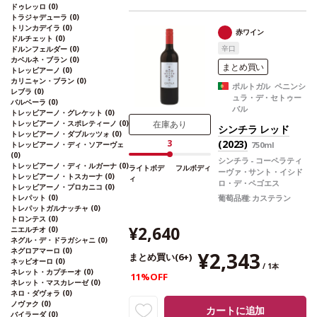
アロマを伴う。アタックはまろやかで、心地
ドゥレッロ
(0)
よさが口中を満たす。
合う料理
グリル肉、フ
トラジャデューラ
(0)
ランス産チーズなどと好相性
葡萄品種
100%
トリンカデイラ
(0)
赤ワイン
ドルチェット
(0)
マルベック
*本ヴィンテージが在庫切れの場
辛口
ドルンフェルダー
(0)
合、在庫があり価格が同様の場合は自動的に
カベルネ・ブラン
(0)
次のヴィンテージに変更されます、ご了承く
まとめ買い
トレッビアーノ
(0)
ださい。
カリニャン・ブラン
(0)
ポルトガル ペニンシ
レブラ
(0)
ュラ・デ・セトゥー
バルベーラ
(0)
バル
トレッビアーノ・グレケット
(0)
トレッビアーノ・スポレティーノ
(0)
在庫あり
シンチラ レッド
トレッビアーノ・ダブルッツォ
(0)
(2023)
3
トレッビアーノ・ディ・ソアーヴェ
750ml
(0)
シンチラ - コーペラティ
トレッビアーノ・ディ・ルガーナ
(0)
ライトボデ
フルボディ
ーヴァ・サント・イシド
トレッビアーノ・トスカーナ
(0)
ィ
ロ・デ・ペゴエス
トレッビアーノ・プロカニコ
(0)
トレパット
(0)
葡萄品種:
カステラン
トレパットガルナッチャ
(0)
トロンテス
(0)
¥2,640
ニエルチオ
(0)
ネグル・デ・ドラガシャニ
(0)
ネグロアマーロ
(0)
¥2,343
まとめ買い(6+)
ネッビオーロ
(0)
/ 1本
ネレット・カプチーオ
(0)
11%OFF
ネレット・マスカレーゼ
(0)
ネロ・ダヴォラ
(0)
ノヴァク
(0)
カートに追加
バイラーダ
(0)