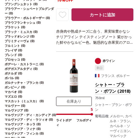
10%OFF
プフングシュタット
(0)
ブラウアー・シュペートブルグンダ
ー
(0)
カートに追加
ブラウアー・ポルトギーザー
(0)
ブラウフランキッシュ
(0)
ブラケット
(0)
赤身肉や熟成チーズに合う、果実味豊かなシ
ブラック・ミュスカ
(0)
ブラッドオレンジ
(0)
チリアワイン
テイスティングノート
紫がかっ
プリミティーヴォ
(0)
た鮮やかなルビー色。魅惑的な赤果実のアロ
フルミント
(0)
マに包みこまれる。幅広い味わいが広がり、
フレイザ
(0)
柔らかく、心地よい余韻が続く。
合う料理
ロ
ブレンド
(0)
ーストした赤身肉、ジビエ、熟成チーズとハ
プロセッコ
(0)
赤ワイン
ポデーレ・カストラーニ
(0)
チミツなどと好相性
葡萄品種
ネロ・ダヴォラ
辛口
ボデガスアルタディ
(0)
*本ヴィンテージが在庫切れの場合、在庫があ
ボナルダ
(0)
り価格が同様の場合は自動的に次のヴィンテ
フランス ボルドー
ボバル
(0)
ージに変更されます、ご了承ください。
ガルナッチャ・ブランカ
(0)
シャトー・プラ
ボンビーノ
(0)
ン・ポワン (2018)
マカベオ
(0)
マズエロ
(0)
750ml
在庫あり
マスカット（ミュスカ）
(0)
シャトー・プラン・ポワ
マルヴァー
(0)
5
ン
マルヴァジア
(0)
マルヴァジア・ディ・カンディア
(0)
葡萄品種:
メルロー, カベ
マルヴァジア・ディ・ラツィオ
(0)
ライトボデ
フルボディ
ルネ・フラン,
マルヴァジア・ネッラ
(0)
ィ
カベルネ・ソ
マルヴァジア・フィナ
(0)
ーヴィニヨン,
マルヴァジア・フィンカ
(0)
マルベック