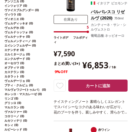
に次のヴィンテージに変更されます、ご了承
アンソニカ
(0)
イタリア ピエモンテ
ください。
インツォリア
(0)
ヴァイスブルグンダー
(0)
バルバレスコ リゼ
ヴィウラ
(0)
ルヴ (2020)
750ml
在庫あり
ヴィオニエ
(0)
ヴェルディッキオ
(0)
カンティーネ・サン・シ
5
ヴェルデホ
(0)
ルヴェストロ
ヴェルドゥッツォ
(0)
葡萄品種:
ネッビオーロ
ヴェルナッチャ
(0)
ライトボデ
フルボディ
ヴェルメンティーノ
(0)
ィ
エイレンフェルザー
(0)
エナンチオ
(0)
¥7,590
エルミタージュ
(0)
エンクルザード
(0)
¥6,853
まとめ買い(3+)
オーセロワ
(0)
/ 1本
オプティマ
(0)
9%OFF
カステラン
(0)
カタラット
(0)
ヴェルデーリョ
(0)
カートに追加
プティ・クルビュ
(0)
マルヴォワジー(トゥルバ）
(0)
ネレッロ・マスカレーゼ
(0)
リンゴ
(0)
テイスティングノート
素晴らしくエレガント
グリッロ
(0)
でスパイシーなコクのある味わいが広がり、
マルスラン
(0)
花のブーケを伴う。親しみやすく、滑らかで
ヴァルツァー
(0)
コロリーノ
(0)
甘いタンニンを持ち、永遠と続くような後味
ルカツィテリ
(0)
が続く。
合う料理
ローストしたラム、ダッ
キシィ
(0)
ク、オーブンで焼いたハム、ウサギ、熟した
ルビーレッド
(0)
赤ワイン