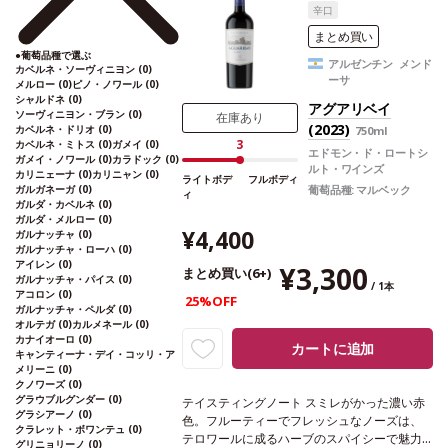
辛口
事な骨格を与えている。長期熟成に適した逸
品。
合う料理
赤身肉、グリルした家きん料理
まとめ買い
のソースや熟成チーズ添え
葡萄品種
シラー、
●
葡萄品種で選ぶ
アルゼンチン メンド
カベルネ・ソーヴィニヨン
(0)
ムールヴェードル
*本ヴィンテージが在庫切れ
ーサ
メルロー
(0)
ピノ・ノワール
(0)
の場合、在庫があり価格が同様の場合は自動
シャルドネ
(0)
的に次のヴィンテージに変更されます、ご了
アグアリベイ
ソーヴィニヨン・ブラン
(0)
在庫あり
承ください。
(2023)
カベルネ・ドリオ
(0)
750ml
3
カベルネ・ミトス
(0)
ガメイ
(0)
エドモン・ド・ロートシ
ガメイ・ノワール
(0)
カラドック
(0)
ルト・ワインズ
カリニェーナ
(0)
カリニャン
(0)
ライトボデ
フルボディ
葡萄品種:
マルベック
ガルガネーガ
(0)
ィ
ガルダ・カベルネ
(0)
ガルダ・メルロー
(0)
¥4,400
ガルナッチャ
(0)
ガルナッチャ・ローハ
(0)
アイレン
(0)
¥3,300
まとめ買い(6+)
ガルナッチャ・パイス
(0)
/ 1本
アコロン
(0)
25%OFF
ガルナッチャ・ペルダ
(0)
オルテガ
(0)
カルメネール
(0)
カナイオーロ
(0)
カートに追加
キャンティーナ・デイ・コッリ・ア
メリーニ
(0)
クノワーズ
(0)
グラウブルグンダー
(0)
テイスティングノート
スミレがかった濃い赤
グラシアーノ
(0)
色。フルーティーでフレッシュなノーズは、
クラレット・ボワンテュ
(0)
テロワールに成るハーブのスパイシーで魅力
グリニョリーノ
(0)