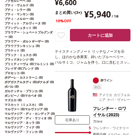
¥6,600
フクセルレーベ
(0)
プティ・ヴェルド
(0)
プティ・シラー
(0)
¥5,940
まとめ買い(3+)
プティ・マンサン
(0)
/ 1本
プティ・メルロー
(0)
10%OFF
プティット・アルヴィーヌ
(0)
プフングシュタット
(0)
ブラウアー・シュペートブルグンダ
カートに追加
ー
(0)
ブラウアー・ポルトギーザー
(0)
ブラウフランキッシュ
(0)
ブラケット
(0)
テイスティングノート
リッチなノーズを示
ブラック・ミュスカ
(0)
し、ほのかな赤果実、砕いたブルーベリー、
ブラッドオレンジ
(0)
バルサミコ、ジャムを伴う。口に含むとスッ
プリミティーヴォ
(0)
フルミント
(0)
キリとしながらも力強く、滑らかな酸味を感
フレイザ
(0)
ブレンド
(0)
じ、味わい深くとても美味しい。
合う料理
肉
プロセッコ
(0)
ポデーレ・カストラーニ
(0)
やジビエ料理などと好相性
葡萄品種
サンジョ
赤ワイン
ボデガスアルタディ
(0)
ボナルダ
(0)
ヴェーゼ 45%、マルツェミーノ 45%、カベル
ボバル
(0)
辛口
ネ・ソーヴィニヨン 10%
*本ヴィンテージが
ガルナッチャ・ブランカ
(0)
在庫切れの場合、在庫があり価格が同様の場
アメリカ カリフォル
ボンビーノ
(0)
マカベオ
(0)
ニア ナパ・ヴァレー
合は自動的に次のヴィンテージに変更されま
マズエロ
(0)
マスカット（ミュスカ）
(0)
す、ご了承ください。
フレンチー・ロワ
マルヴァー
(0)
マルヴァジア
(0)
マルヴァジア・ディ・カンディア
(0)
イヤル (2023)
マルヴァジア・ディ・ラツィオ
(0)
在庫あり
750ml
マルヴァジア・ネッラ
(0)
マルヴァジア・フィナ
(0)
5
フレンチー・ワイナリー
マルヴァジア・フィンカ
(0)
葡萄品種:
メルロー, カベ