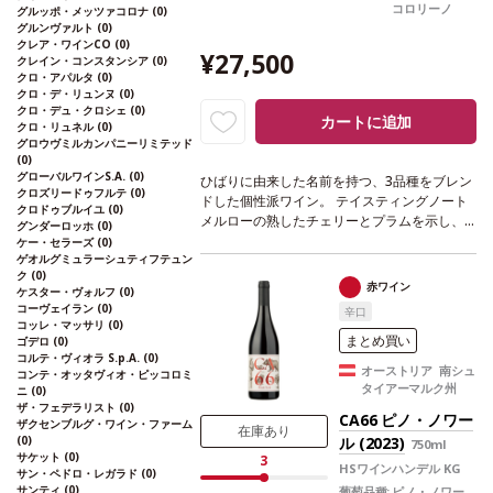
コロリーノ
グルッポ・メッツァコロナ
(0)
グルンヴァルト
(0)
クレア・ワインCO
(0)
¥27,500
クレイン・コンスタンシア
(0)
クロ・アパルタ
(0)
クロ・デ・リュンヌ
(0)
クロ・デュ・クロシェ
(0)
カートに追加
クロ・リュネル
(0)
グロウヴミルカンパニーリミテッド
(0)
グローバルワインS.A.
(0)
ひばりに由来した名前を持つ、3品種をブレン
クロズリードゥフルテ
(0)
ドした個性派ワイン。
テイスティングノート
クロドゥブルイユ
(0)
メルローの熟したチェリーとプラムを示し、
グンダーロッホ
(0)
カベルネ・フランはハーブに、スモーキーさ
ケー・セラーズ
(0)
ゲオルグミュラーシュティフテュン
やスパイスの含みを与え、コロリーノによる
ク
(0)
力強いバルサミコを表している。
葡萄品種
カ
赤ワイン
ケスター・ヴォルフ
(0)
ベルネ・フラン 47%、メルロー 41%、コロリ
コーヴェイラン
(0)
辛口
ーノ 12%
認証
ユーロリーフ
コッレ・マッサリ
(0)
まとめ買い
ゴデロ
(0)
コルテ・ヴィオラ S.p.A.
(0)
オーストリア 南シュ
コンテ・オッタヴィオ・ピッコロミ
タイアーマルク州
ニ
(0)
ザ・フェデラリスト
(0)
CA66 ピノ・ノワー
ザクセンブルグ・ワイン・ファーム
在庫あり
(0)
ル (2023)
750ml
サケット
(0)
3
HSワインハンデル KG
サン・ペドロ・レガラド
(0)
サンティ
(0)
葡萄品種:
ピノ・ノワー