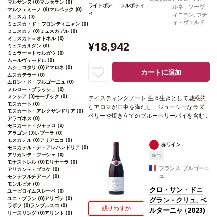
マルサンヌ
(0)
マルセラン
(0)
ライトボデ
フルボディ
ルネ・ソーヴ
マルツェミーノ
(0)
マルベック
(0)
ィ
ィニヨン, プテ
ミュスカ
(0)
ィ・ヴェルド
ミュスカ・ド・フロンティニャン
(0)
ミュスカデ
(0)
ミュスカデル
(0)
ミュスカト＝オトネル
(0)
¥18,942
ミュスカルダン
(0)
ミュラー＝トゥルガウ
(0)
ムールヴェードル
(0)
ムシュコタリ
(0)
アマロネ
(0)
カートに追加
ムスカテラー
(0)
ムロン・ド・ブルゴーニュ
(0)
メルロー・ブラッシュ
(0)
メンシア
(0)
モーザック
(0)
テイスティングノート
生き生きとして魅惑的
モスカート
(0)
なアロマが口中を満たし、ジューシーなラズ
モスカート・アレクサンドリア
(0)
ベリーや焼き立てのブルーベリーパイを含む
アラゴネス
(0)
味わいが広がる。
合う料理
ステーキ、牛肉、
モスカート・ジャッロ
(0)
ショートリブなどと好相性
葡萄品種
メルロー
アラゴン
(0)
レブーラ
(0)
モスカテル
(0)
アリアニコ
(0)
60%、カベルネ・ソーヴィニヨン 22%、プテ
赤ワイン
モスカテル・デ・アレハンドリア
(0)
ィ・ヴェルド 18%
*本ヴィンテージが在庫切
アリカンテ・ブーシェ
(0)
辛口
れの場合、在庫があり価格が同様の場合は自
モナストレル
(0)
モリナーラ
(0)
動的に次のヴィンテージに変更されます、ご
フランス ブルゴーニ
アリカンテ・ブスケ
(0)
ュ
了承ください。
モンテプルチアーノ
(0)
モンルビオ
(0)
クロ・サン・ドニ
ユービロイムスレーベ
(0)
ユニ・ブラン
(0)
アリゴテ
(0)
グラン・クリュ, ベ
ラボソ
(0)
ランブルスコ
(0)
残りわずか
ルターニャ (2023)
リースリング
(0)
アリント
(0)