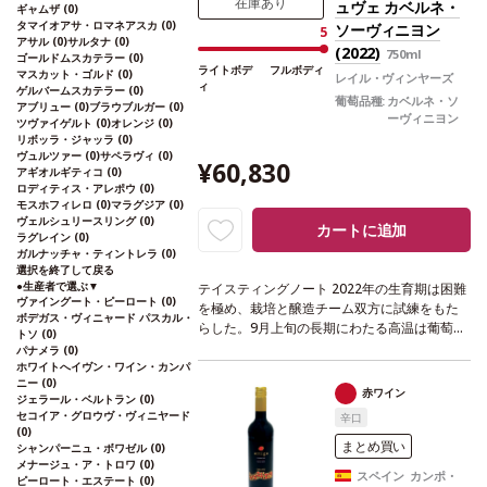
在庫あり
ュヴェ カベルネ・
ギャムザ
(0)
タマイオアサ・ロマネアスカ
(0)
ソーヴィニヨン
5
アサル
(0)
サルタナ
(0)
(2022)
750ml
ゴールドムスカテラー
(0)
ライトボデ
フルボディ
マスカット・ゴルド
(0)
レイル・ヴィンヤーズ
ィ
ゲルバームスカテラー
(0)
葡萄品種:
カベルネ・ソ
アブリュー
(0)
ブラウブルガー
(0)
ーヴィニヨン
ツヴァイゲルト
(0)
オレンジ
(0)
リボッラ・ジャッラ
(0)
ヴュルツァー
(0)
サペラヴィ
(0)
¥60,830
アギオルギティコ
(0)
ロディティス・アレポウ
(0)
モスホフィレロ
(0)
マラグジア
(0)
ヴェルシュリースリング
(0)
カートに追加
ラグレイン
(0)
ガルナッチャ・ティントレラ
(0)
選択を終了して戻る
●
生産者で選ぶ
▼
テイスティングノート
2022年の生育期は困難
ヴァイングート・ピーロート
(0)
を極め、栽培と醸造チーム双方に試練をもた
ボデガス・ヴィニャード パスカル・
らした。9月上旬の長期にわたる高温は葡萄樹
トソ
(0)
にストレスを与え、成熟は遅れた。しかし葡
パナメラ
(0)
萄樹が回復すると、力強い風味を持つ果実が
ホワイトへイヴン・ワイン・カンパ
ニー
(0)
実り、美味しいワインを造ることに成功。タ
赤ワイン
ジェラール・ベルトラン
(0)
ンニンは焦点が定まっており、熟して素晴ら
セコイア・グロウヴ・ヴィニヤード
辛口
しくまろやか。アロマと風味どちらも黒果実
(0)
を想起させ、熟成した柔らかい味わいが口い
まとめ買い
シャンパーニュ・ボワゼル
(0)
っぱいに広がる。ヴィンテージは風味豊か
メナージュ・ア・トロワ
(0)
スペイン カンポ・
ピーロート・エステート
(0)
で、素晴らしく親しみやすく魅力的 byワイン