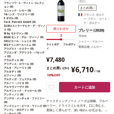
辛口
ど、伝統的なスペイン料理とも愉しめる。
葡
フランソワ・L・ヴィトン コレクシ
ョン
(0)
萄品種
100% ガルナッチャ
*本ヴィンテージ
まとめ買い
コニャック・レロー
(0)
が在庫切れの場合、在庫があり価格が同様の
14ハンズ・ワイナリー
(0)
フランス ボルド
場合は自動的に次のヴィンテージに変更され
E.ギガル
(0)
ー フラン・コート・
ます、ご了承ください。
Ferd. Pieroth GmbH
(0)
ド・ボルドー
GLMエストラーテヒヤ・デ・ヴィノ
残りわずか
ス
(0)
プレリー (2020)
M by モナヴァン
(0)
3
750ml
MGM モンド・デル・ヴィーノ
(0)
SASピエール・シェニエ
(0)
シャトー・マルソー
ライトボデ
フルボディ
WGテゥンガースハイム
(0)
葡萄品種:
メルロー
ィ
アウグスト・ケスラー
(0)
アジエンダ・アグリコラ・パセッテ
ィ
(0)
¥7,480
アラルディカ
(0)
アリアンス・ロワール
(0)
¥6,710
まとめ買い(3+)
アルタ・アレーリャ
(0)
/ 1本
アルタディ
(0)
10%OFF
ルフィーノ
(0)
アルティガ・フュステル
(0)
アルノー・バイヨ
(0)
カートに追加
アルマヴィーヴァ
(0)
アルマニャック・ドゥロール
(0)
アンティノリ
(0)
アンテロ・メンチェタ・ファミリー
テイスティングノート
ノーズは胡椒、ブルー
(0)
ベリー、ドライスミレを示す。口に含むと、
アンドリュー・ピース・ワインズ
(0)
アンドレ・ボロディン
(0)
美味しく滑らかで、深い味わいが広がる。
合
イ・モーリ
(0)