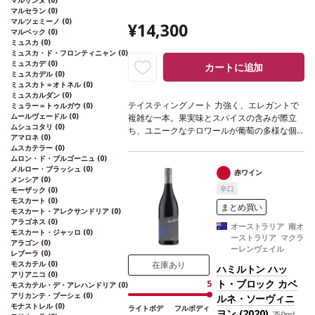
マルサンヌ
(0)
マルセラン
(0)
マルツェミーノ
(0)
¥14,300
マルベック
(0)
ミュスカ
(0)
ミュスカ・ド・フロンティニャン
(0)
ミュスカデ
(0)
カートに追加
ミュスカデル
(0)
ミュスカト＝オトネル
(0)
ミュスカルダン
(0)
テイスティングノート
力強く、エレガントで
ミュラー＝トゥルガウ
(0)
ムールヴェードル
(0)
複雑な一本。果実味とスパイスの含みが際立
ムシュコタリ
(0)
ち、ユニークなテロワールが葡萄の多様な個
アマロネ
(0)
性を引き出し、卓越した複雑性を生み出して
ムスカテラー
(0)
いる。樽香が加わり、芳醇なブーケは完璧。
ムロン・ド・ブルゴーニュ
(0)
特別な機会に理想的なお供となる、時代を超
メルロー・ブラッシュ
(0)
赤ワイン
メンシア
(0)
えたクラシックワイン。
合う料理
焼き鳥、す
辛口
モーザック
(0)
き焼き、うなぎの蒲焼などと好相性
葡萄品種
モスカート
(0)
メルロー 81%、カベルネ・フラン 9%、カベ
まとめ買い
モスカート・アレクサンドリア
(0)
ルネ・ソーヴィニヨン 8%、マルベック 2%
認
アラゴネス
(0)
オーストラリア 南オ
証
HVE認証
モスカート・ジャッロ
(0)
ーストラリア マクラ
アラゴン
(0)
ーレンヴェイル
レブーラ
(0)
在庫あり
モスカテル
(0)
ハミルトン ハッ
アリアニコ
(0)
ト・ブロック カベ
5
モスカテル・デ・アレハンドリア
(0)
アリカンテ・ブーシェ
(0)
ルネ・ソーヴィニ
モナストレル
(0)
ライトボデ
フルボディ
ヨン (2020)
750ml