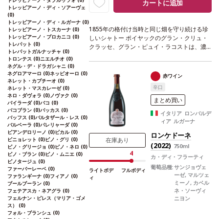
トレッビアーノ・ダブルッツォ
(0)
カートに追加
トレッビアーノ・ディ・ソアーヴェ
(0)
トレッビアーノ・ディ・ルガーナ
(0)
1855年の格付け当時と同じ畑を守り続ける珍
トレッビアーノ・トスカーナ
(0)
トレッビアーノ・プロカニコ
(0)
しいシャトー ポイヤックのグラン・クリュ・
トレパット
(0)
クラッセ、グラン・ピュイ・ラコストは、濃
トレパットガルナッチャ
(0)
い色の、力強くかつベルベットのようなタン
トロンテス
(0)
ニエルチオ
(0)
ニンを持つワインを造り、クラシックなポイ
ネグル・デ・ドラガシャニ
(0)
ヤックの完成形と考えられている。 ポイヤッ
ネグロアマーロ
(0)
ネッビオーロ
(0)
赤ワイン
ネレット・カプチーオ
(0)
クのワインとしては珍しく、ドメーヌの特別
辛口
ネレット・マスカレーゼ
(0)
な地理的条件がワインに優雅さ、魅力、繊細
ネロ・ダヴォラ
(0)
ノヴァク
(0)
さを与えている。
まとめ買い
バイラーダ
(0)
バコ
(0)
バコブラン
(0)
バッカス
(0)
イタリア ロンバルデ
バッフス
(0)
バルタザール・レス
(0)
ィア ルガーナ
バルベーラ
(0)
パレリャーダ
(0)
ピアンデロリーノ
(0)
ビカル
(0)
ロンケドーネ
在庫あり
ピニョレット
(0)
ピノ・グリ
(0)
(2022)
750ml
ピノ・グリージョ
(0)
ピノ・ネロ
(0)
4
ピノ・ブラン
(0)
ピノ・ムニエ
(0)
カ・ディ・フラーティ
ピノタージュ
(0)
葡萄品種:
サンジョヴェ
ファーバーレーベ
(0)
ライトボデ
フルボディ
ーゼ, マルツェ
ファランギーナ
(0)
フィアノ
(0)
ィ
ミーノ, カベル
ブールブーラン
(0)
ネ・ソーヴィ
フェテアスカ・ネアグラ
(0)
フェルナン・ピレス（マリア・ゴメ
ニヨン
ス）
(0)
フォル・ブランシュ
(0)