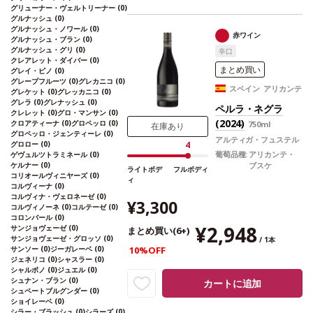
的な含みを示す。まっすぐで生き生きとした
グリューナー・ヴェルトリーナー
(0)
味わいは、甘いタンニンと適度な酸味のバラ
グルナッシュ
(0)
グルナッシュ・ノワール
(0)
ンスを持つ。オーク（バニラ）の香りが続
赤ワイン
グルナッシュ・ブラン
(0)
き、複雑さを増し、際立ったマルベックの特
グルナッシュ・グリ
(0)
辛口
徴を表す。若く、フレッシュでフルーティー
クレアレット・ダイバー
(0)
なワイン。
合う料理
グリルした肉、フランス
まとめ買い
グレイ・ピノ
(0)
産のチーズ。中華料理−牛肉の黒胡椒炒め、日
グレープフルーツ
(0)
グレカニコ
(0)
スペイン アリカンテ
グレケット
(0)
グレッカニコ
(0)
本料理：肉の鉄板焼き、韓国料理：砂糖や蜂
グレラ
(0)
グレナッシュ
(0)
蜜が少なめのプルコギなどと好相性
葡萄品種
ペルラ・ネグラ
クレレット
(0)
グロ・マンサン
(0)
マルベック 100%
*本ヴィンテージが在庫切れ
(2024)
クロアティーナ
(0)
グロペッロ
(0)
750ml
在庫あり
の場合、在庫があり価格が同様の場合は自動
グロペッロ・ジェンティーレ
(0)
アルティガ・フュステル
的に次のヴィンテージに変更されます、ご了
グロロー
(0)
4
葡萄品種:
アリカンテ・
ゲヴュルツトラミネール
(0)
承ください。
ブスケ
ケルナー
(0)
ライトボデ
フルボディ
コリオールヴィニヤーズ
(0)
ィ
コルヴィーナ
(0)
コルヴィナ・ヴェロネーゼ
(0)
¥3,300
コルヴィノーネ
(0)
コルテーゼ
(0)
コロンバール
(0)
¥2,948
サンジョヴェーゼ
(0)
まとめ買い(6+)
サンジョヴェーゼ・グロッソ
(0)
/ 1本
サンソー
(0)
ジーガレーベ
(0)
10%OFF
ジェネリコ
(0)
シャスラー
(0)
シャルボノ
(0)
ジュエル
(0)
シュナン・ブラン
(0)
カートに追加
シュペートブルグンダー
(0)
ショイレーベ
(0)
シラー・ブラッシュ
(0)
シラーズ
(0)