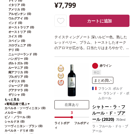
ドイツ
(0)
¥7,799
イタリア
(0)
アメリカ
(0)
アルゼンチン
(0)
ウルグアイ
(0)
カートに追加
インド
(0)
オーストラリア
(0)
オーストリア
(0)
スイス
(0)
テイスティングノート
深いルビー色。熟した
スペイン
(0)
レッドベリー、プラム、トーストしたオーク
スロヴェニア
(0)
のアロマが広がる。口当たりはまろやかで、
チリ
(0)
しっかりとしたストラクチャーを持ち、柔ら
ニュージーランド
(0)
かいタンニンとバランスの取れたフレッシュ
ハンガリー
(0)
ポルトガル
(0)
さを伴う。滑らかなフィニッシュは、チェリ
赤ワイン
ルーマニア
(0)
ーとほのかな土の余韻が長く残る。
合う料理
南アフリカ
(0)
辛口
きのこ添え仔牛煮込みなどと好相性
葡萄品種
ブルガリア
(0)
メルロー
*本ヴィンテージが在庫切れの場合、
まとめ買い
イギリス
(0)
在庫があり価格が同様の場合は自動的に次の
ジョージア
(0)
フランス ボルド
グアテマラ
(0)
ヴィンテージに変更されます、ご了承くださ
ー ラランド・ド・ポ
ギリシャ
(0)
い。
ムロール
もっと見る
●
葡萄品種で選ぶ
▼
在庫あり
シャトー・ラ・フ
カベルネ・ソーヴィニヨン
(0)
ルール・ド・ブア
3
メルロー
(0)
ピノ・ノワール
(0)
ール (2020)
750ml
シャルドネ
(0)
ライトボデ
フルボディ
ソーヴィニヨン・ブラン
(0)
ラ・フルール・ドゥ・ブ
ィ
カベルネ・ドリオ
(0)
アール