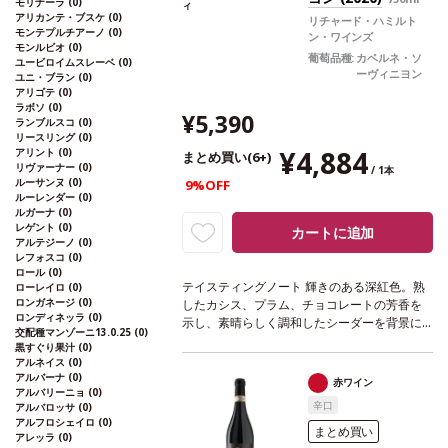
モリナーラ
(0)
ィ
アリカンテ・ブスケ
(0)
リチャード・ハミルト
モンテプルチアーノ
(0)
ン・ワインズ
モンルビオ
(0)
葡萄品種:
カベルネ・ソ
ユービロイムスレーベ
(0)
ーヴィニヨン
ユニ・ブラン
(0)
アリゴテ
(0)
ラボソ
(0)
¥5,390
ランブルスコ
(0)
リースリング
(0)
¥4,884
アリント
(0)
まとめ買い(6+)
リヴァーナー
(0)
/ 1本
ルーサンヌ
(0)
9%OFF
ルーレンダー
(0)
ルガーナ
(0)
レゲント
(0)
カートに追加
アルテジーノ
(0)
レフォスコ
(0)
ロール
(0)
テイスティングノート
輝きのある深紅色。熟
ローレイロ
(0)
ロンガネージ
(0)
したカシス、プラム、チョコレートの芳香を
ロンディネッラ
(0)
示し、素晴らしく調和したシーダーを背景に
交配種マンゾーニ13.0.25
(0)
感じ、バランスの取れたオークのブーケを含
黒すぐり果汁
(0)
む。まろやかでジューシーなタンニンが、長
アルネイス
(0)
い余韻の後味を支える。
合う料理
和牛、濃厚
アルバーナ
(0)
赤ワイン
アルバリーニョ
(0)
パスタ、鴨などと好相性
葡萄品種
カベルネ・
辛口
アルバロッサ
(0)
ソーヴィニヨン
*本ヴィンテージが在庫切れの
アルフロシェイロ
(0)
場合、在庫があり価格が同様の場合は自動的
まとめ買い
アレッラ
(0)