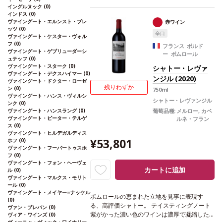
う料理
フレンチや和食、鉄板焼きなどとも好
イングルヌック
(0)
相性。
葡萄品種
メルロー 100%
*本ヴィンテ
インドス
(0)
ージが在庫切れの場合、在庫があり価格が同
ヴァイングート・エルンスト・ブレ
赤ワイン
様の場合は自動的に次のヴィンテージに変更
ッツ
(0)
辛口
ヴァイングート・ケスター・ヴォル
されます、ご了承ください。
フ
(0)
フランス ボルド
ヴァイングート・ゲブリューダーシ
ー ポムロール
ュテッフ
(0)
ヴァイングート・スターク
(0)
シャトー・レヴァ
ヴァイングート・デクスハイマー
(0)
ンジル (2020)
ヴァイングート・ドクター・ローゼ
残りわずか
ン
(0)
750ml
ヴァイングート・ハンス・ヴィルシ
シャトー・レヴァンジル
ンク
(0)
ヴァイングート・ハンスラング
(0)
葡萄品種:
メルロー, カベ
ヴァイングート・ピーター・テルゲ
ルネ・フラン
ス
(0)
ヴァイングート・ヒルデガルディス
¥53,801
ホフ
(0)
ヴァイングート・フーバートゥスホ
フ
(0)
ヴァイングート・フォン・ヘーヴェ
カートに追加
ル
(0)
ヴァイングート・マルクス・モリト
ール
(0)
ヴァイングート・メイヤー=ナッケル
ポムロールの恵まれた立地を見事に表現す
(0)
る、高評価シャトー。
テイスティングノート
ヴァン・ブレバン
(0)
紫がかった濃い色のワインは濃厚で凝縮した
ヴィア・ワインズ
(0)