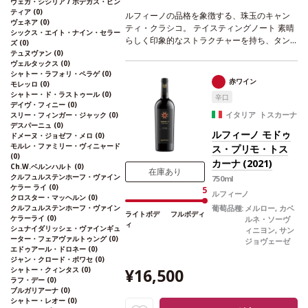
ヴェガ・シシリア / ボデガス・ピン
ティア
(0)
ルフィーノの品格を象徴する、珠玉のキャン
ヴェネア
(0)
ティ・クラシコ。
テイスティングノート
素晴
シックス・エイト・ナイン・セラー
らしく印象的なストラクチャーを持ち、タン
ズ
(0)
ニンはエレガントで、程よい酸味が支える。
テュヌヴァン
(0)
ヴェルタックス
(0)
心地よいタバコが感じられる、滑らかなフィ
シャトー・ラフォリ・ペラゲ
(0)
ニッシュが続く。
合う料理
煮込み肉やグリル
赤ワイン
モレッロ
(0)
肉、チーズなどと好相性
葡萄品種
サンジョヴ
シャトー・ド・ラストゥール
(0)
辛口
ェーゼ 80%、メルロー 10%、カベルネ・ソー
デイヴ・フィニー
(0)
ヴィニヨン 5%、コロリーノ 5％
イタリア トスカーナ
スリー・フィンガー・ジャック
(0)
デスパーニュ
(0)
ルフィーノ モドゥ
ドメーヌ・ジョゼフ・メロ
(0)
モルレ・ファミリー・ヴィニャード
ス・プリモ・トス
(0)
カーナ (2021)
Ch.W.ベルンハルト
(0)
在庫あり
クルフュルステンホーフ・ヴァイン
750ml
ケラー ライ
(0)
5
ルフィーノ
クロスター・マッヘルン
(0)
クルフュルステンホーフ・ヴァイン
葡萄品種:
メルロー, カベ
ライトボデ
フルボディ
ケラーライ
(0)
ルネ・ソーヴ
ィ
シュナイダリッシェ・ヴァインギュ
ィニヨン, サン
ーター・フェアヴァルトゥング
(0)
ジョヴェーゼ
エドゥアール・ドロネー
(0)
ジャン・クロード・ボワセ
(0)
シャトー・クィンタス
(0)
¥16,500
ラフ・デー
(0)
ブルガリアーナ
(0)
シャトー・レオー
(0)