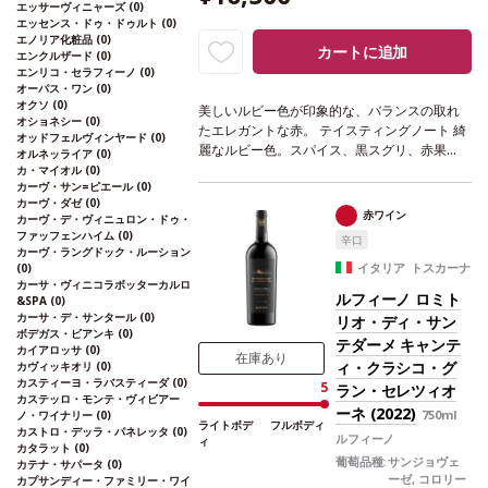
エッサーヴィニャーズ
(0)
エッセンス・ドゥ・ドゥルト
(0)
エノリア化粧品
(0)
カートに追加
エンクルザード
(0)
エンリコ・セラフィーノ
(0)
オーパス・ワン
(0)
オクソ
(0)
美しいルビー色が印象的な、バランスの取れ
オショネシー
(0)
たエレガントな赤。
テイスティングノート
綺
オッドフェルヴィンヤード
(0)
麗なルビー色。スパイス、黒スグリ、赤果
オルネッライア
(0)
実、タバコ、チョコレートのブーケを示す。
カ・マイオル
(0)
カーヴ・サン=ピエール
(0)
濃厚な味わいが広がり、タンニンは柔らか
カーヴ・ダゼ
(0)
く、フレッシュで素晴らしくバランスが取れ
赤ワイン
カーヴ・デ・ヴィニュロン・ドゥ・
ている。とてもエレガントで滑らかな一本。
ファッフェンハイム
(0)
辛口
葡萄品種
サンジョヴェーゼ・グロッソ 100%
カーヴ・ラングドック・ルーション
認証
SQNPI
イタリア トスカーナ
(0)
カーサ・ヴィニコラボッターカルロ
ルフィーノ ロミト
&SPA
(0)
カーサ・デ・サンタール
(0)
リオ・ディ・サン
ボデガス・ビアンキ
(0)
テダーメ キャンテ
カイアロッサ
(0)
在庫あり
ィ・クラシコ・グ
カヴィッキオリ
(0)
カスティーヨ・ラバスティーダ
(0)
5
ラン・セレツィオ
カステッロ・モンテ・ヴィビアー
ーネ (2022)
750ml
ノ・ワイナリー
(0)
ライトボデ
フルボディ
カストロ・デッラ・パネレッタ
(0)
ルフィーノ
ィ
カタラット
(0)
葡萄品種:
サンジョヴェ
カテナ・サパータ
(0)
ーゼ, コロリー
カプサンディー・ファミリー・ワイ