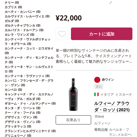
ノ
ナリー
(0)
カブリス
(0)
カヘティ・カンパニー
(0)
¥22,000
カルヴァドス・レルーヴィエ
(0)
ガルダ
(0)
ガルナッチャブランカ
(0)
カルバドス・ドルーアン
(0)
カートに追加
カレラ・ワインズ
(0)
カンティーナ・ヴァルポリチェッ
ラ・ネグラール
(0)
カンティーナ・コッリ・エウガネイ
単一畑の特別なヴィンテージのみに生産され
(0)
る、プレミアムな1本。
テイスティングノート
カンティーナ・ディ・モンテフォル
素晴らしく凝縮して魅力的なサンジョヴェー
テ
(0)
ゼ。胡椒、コーヒー、ココア、チェリーを示
カンティーネ・サン・シルヴェスト
ロ
(0)
し、滑らかで親しみやすいボディが広がり、
カンティーネ・ラヴァッツィ
(0)
しっかりとしたタンニンが感じられる。スパ
赤ワイン
カンパニ・フランセーズ・デ・グラ
イスとウッディさを伴う、長い余韻の後味が
ン・ヴァン
(0)
辛口
続く。
葡萄品種
サンジョヴェーゼ 98%、コロ
カンペロ
(0)
リーノ 2%
認証
ユーロリーフ、SQNPI
キャンティーナ・ディ・カステルノ
イタリア トスカーナ
ーヴォ・デル・ガルダ
(0)
ルフィーノ アラウ
ギヨーム・ドゥ・ノルマンディー
(0)
キンタ・ダ・リーシャ
(0)
ダ・ロッソ (2021)
クー・ドゥ・フードル
(0)
750ml
グザヴィエ・ヴァン
(0)
在庫あり
グザヴィエ・ヴィノン
(0)
ルフィーノ
グラッタマッコ
(0)
葡萄品種:
カベルネ・フ
クラレンドンヒルズヴィニヤード
(0)
ラン, メルロー,
グリニョリーノ
(0)