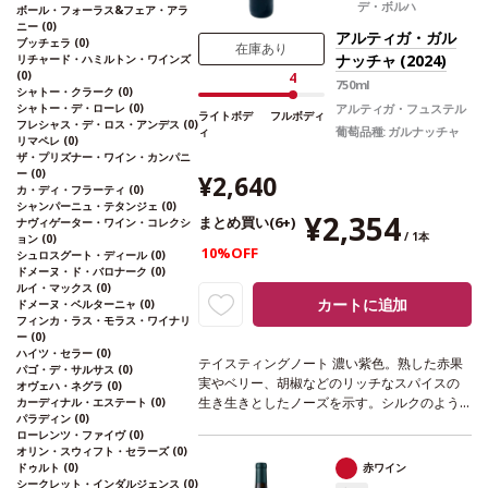
デ・ボルハ
ボール・フォーラス&フェア・アラ
メーカー フィリップ・メルカ & マーヤン・コ
ニー
(0)
シツキー
葡萄品種
100% カベルネ・ソーヴィ
アルティガ・ガル
ブッチェラ
(0)
在庫あり
ニヨン
*本ヴィンテージが在庫切れの場合、在
ナッチャ (2024)
リチャード・ハミルトン・ワインズ
庫があり価格が同様の場合は自動的に次のヴ
(0)
4
750ml
シャトー・クラーク
(0)
ィンテージに変更されます、ご了承くださ
シャトー・デ・ローレ
(0)
アルティガ・フュステル
い。
ライトボデ
フルボディ
フレシャス・デ・ロス・アンデス
(0)
葡萄品種:
ガルナッチャ
ィ
リマペレ
(0)
ザ・プリズナー・ワイン・カンパニ
ー
(0)
¥2,640
カ・ディ・フラーティ
(0)
シャンパーニュ・テタンジェ
(0)
¥2,354
まとめ買い(6+)
ナヴィゲーター・ワイン・コレクシ
/ 1本
ョン
(0)
10%OFF
シュロスグート・ディール
(0)
ドメーヌ・ド・バロナーク
(0)
ルイ・マックス
(0)
カートに追加
ドメーヌ・ベルターニャ
(0)
フィンカ・ラス・モラス・ワイナリ
ー
(0)
ハイツ・セラー
(0)
テイスティングノート
濃い紫色。熟した赤果
パゴ・デ・サルサス
(0)
実やベリー、胡椒などのリッチなスパイスの
オヴェハ・ネグラ
(0)
生き生きとしたノーズを示す。シルクのよう
カーディナル・エステート
(0)
パラディン
(0)
に滑らかな口当たりは、長く心地よいフィニ
ローレンツ・ファイヴ
(0)
ッシュへと続く。
合う料理
焼き肉、焼き野
オリン・スウィフト・セラーズ
(0)
菜、キムチのようなスパイスの効いた一品な
ドゥルト
(0)
赤ワイン
どと好相性。イベリコハムやチョリソーな
シークレット・インダルジェンス
(0)