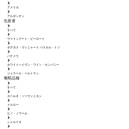
アメリカ
アルゼンチン
生産者
すべて
ヴァイングート・ピーロート
ボデガス・ヴィニャード パスカル・トソ
パナメラ
ホワイトへイヴン・ワイン・カンパニー
ジェラール・ベルトラン
葡萄品種
すべて
カベルネ・ソーヴィニヨン
メルロー
ピノ・ノワール
シャルドネ