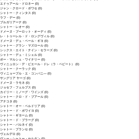
エドゥアール・ドロネー
(0)
ジャン・クロード・ボワセ
(0)
シャトー・クィンタス
(0)
ラフ・デー
(0)
ブルガリアーナ
(0)
シャトー・レオー
(0)
ドメーヌ・ブーロット・オーディ
(0)
レ・トゥーレル・ド・ロングヴィル
(0)
ドメーヌ・デュ・ペール・ギヨ
(0)
シャトー・グラン・マズロール
(0)
シックス・エイト・ナイン・セラーズ
(0)
シャトー・デュ・ミシェル
(0)
ボー・マルシェ・ワイナリー
(0)
ヴィニュロン・デ・ピエール・ドレ（ラ・ペピート）
(0)
シャトー・クーラック
(0)
ヴィニョーブル・エ・コンパニ―
(0)
サングリア ヤーゴ
(0)
ドメーヌ・ラモネ
(0)
ジョセフ・フェルプス
(0)
カイリー・ミノーグ・ワインズ
(0)
シャトー・クロ・ド・ブアール
(0)
アナコタ
(0)
シャトー・オー・ペルドリア
(0)
シャトー・ド・ボワイヨ
(0)
シャトー・ギヨーム
(0)
シャトー・ド・ブラーグ
(0)
シャトー・パルネイ
(0)
シャトー・プランセ
(0)
ヴェルデロ
(0)
ヴュー・シャトー・セルタン
(0)