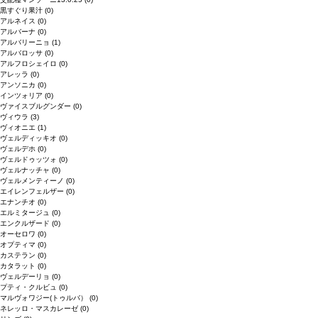
黒すぐり果汁
(0)
アルネイス
(0)
アルバーナ
(0)
アルバリーニョ
(1)
アルバロッサ
(0)
アルフロシェイロ
(0)
アレッラ
(0)
アンソニカ
(0)
インツォリア
(0)
ヴァイスブルグンダー
(0)
ヴィウラ
(3)
ヴィオニエ
(1)
ヴェルディッキオ
(0)
ヴェルデホ
(0)
ヴェルドゥッツォ
(0)
ヴェルナッチャ
(0)
ヴェルメンティーノ
(0)
エイレンフェルザー
(0)
エナンチオ
(0)
エルミタージュ
(0)
エンクルザード
(0)
オーセロワ
(0)
オプティマ
(0)
カステラン
(0)
カタラット
(0)
ヴェルデーリョ
(0)
プティ・クルビュ
(0)
マルヴォワジー(トゥルバ）
(0)
ネレッロ・マスカレーゼ
(0)