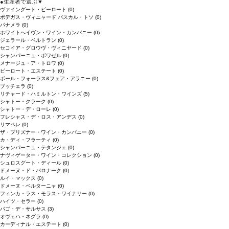
●
生産者で選ぶ
▼
ヴァイングート・ピーロート
(0)
ボデガス・ヴィニャード パスカル・トソ
(0)
パナメラ
(0)
ホワイトへイヴン・ワイン・カンパニー
(0)
ジェラール・ベルトラン
(0)
セコイア・グロウヴ・ヴィニヤード
(0)
シャンパーニュ・ボワゼル
(0)
メナージュ・ア・トロワ
(0)
ピーロート・エステート
(0)
ボール・フォーラス&フェア・アラニー
(0)
ブッチェラ
(0)
リチャード・ハミルトン・ワインズ
(5)
シャトー・クラーク
(0)
シャトー・デ・ローレ
(0)
フレシャス・デ・ロス・アンデス
(0)
リマペレ
(0)
ザ・プリズナー・ワイン・カンパニー
(0)
カ・ディ・フラーティ
(0)
シャンパーニュ・テタンジェ
(0)
ナヴィゲーター・ワイン・コレクション
(0)
シュロスグート・ディール
(0)
ドメーヌ・ド・バロナーク
(0)
ルイ・マックス
(0)
ドメーヌ・ベルターニャ
(0)
フィンカ・ラス・モラス・ワイナリー
(0)
ハイツ・セラー
(0)
パゴ・デ・サルサス
(3)
オヴェハ・ネグラ
(0)
カーディナル・エステート
(0)