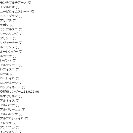
モンテプルチアーノ
(0)
モンルビオ
(0)
ユービロイムスレーベ
(0)
ユニ・ブラン
(0)
アリゴテ
(0)
ラボソ
(0)
ランブルスコ
(0)
リースリング
(0)
アリント
(0)
リヴァーナー
(0)
ルーサンヌ
(0)
ルーレンダー
(0)
ルガーナ
(0)
レゲント
(0)
アルテジーノ
(0)
レフォスコ
(0)
ロール
(0)
ローレイロ
(0)
ロンガネージ
(0)
ロンディネッラ
(0)
交配種マンゾーニ13.0.25
(0)
黒すぐり果汁
(0)
アルネイス
(0)
アルバーナ
(0)
アルバリーニョ
(1)
アルバロッサ
(0)
アルフロシェイロ
(0)
アレッラ
(0)
アンソニカ
(0)
インツォリア
(0)