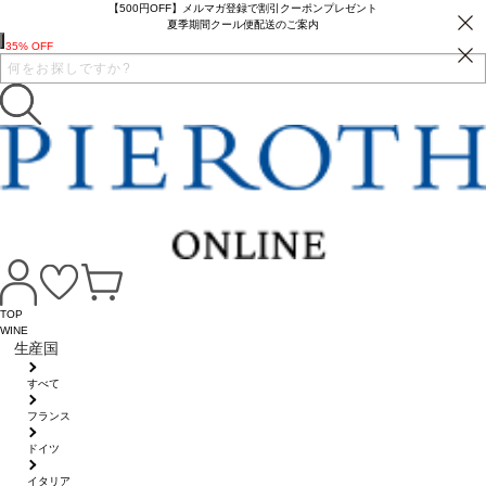
【500円OFF】メルマガ登録で割引クーポンプレゼント
夏季期間クール便配送のご案内
35% OFF
TOP
WINE
生産国
すべて
フランス
ドイツ
イタリア