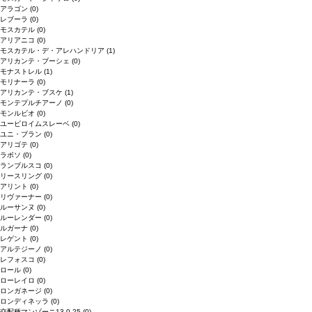
アラゴン
(0)
レブーラ
(0)
モスカテル
(0)
アリアニコ
(0)
モスカテル・デ・アレハンドリア
(1)
アリカンテ・ブーシェ
(0)
モナストレル
(1)
モリナーラ
(0)
アリカンテ・ブスケ
(1)
モンテプルチアーノ
(0)
モンルビオ
(0)
ユービロイムスレーベ
(0)
ユニ・ブラン
(0)
アリゴテ
(0)
ラボソ
(0)
ランブルスコ
(0)
リースリング
(0)
アリント
(0)
リヴァーナー
(0)
ルーサンヌ
(0)
ルーレンダー
(0)
ルガーナ
(0)
レゲント
(0)
アルテジーノ
(0)
レフォスコ
(0)
ロール
(0)
ローレイロ
(0)
ロンガネージ
(0)
ロンディネッラ
(0)
交配種マンゾーニ13.0.25
(0)