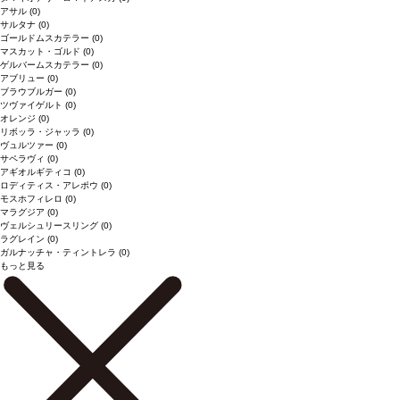
アサル
(0)
サルタナ
(0)
ゴールドムスカテラー
(0)
マスカット・ゴルド
(0)
ゲルバームスカテラー
(0)
アブリュー
(0)
ブラウブルガー
(0)
ツヴァイゲルト
(0)
オレンジ
(0)
リボッラ・ジャッラ
(0)
ヴュルツァー
(0)
サペラヴィ
(0)
アギオルギティコ
(0)
ロディティス・アレポウ
(0)
モスホフィレロ
(0)
マラグジア
(0)
ヴェルシュリースリング
(0)
ラグレイン
(0)
ガルナッチャ・ティントレラ
(0)
もっと見る