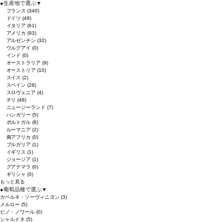
●
生産地で選ぶ
▼
フランス
(340)
ドイツ
(48)
イタリア
(61)
アメリカ
(93)
アルゼンチン
(32)
ウルグアイ
(0)
インド
(0)
オーストラリア
(9)
オーストリア
(10)
スイス
(2)
スペイン
(28)
スロヴェニア
(4)
チリ
(48)
ニュージーランド
(7)
ハンガリー
(5)
ポルトガル
(8)
ルーマニア
(2)
南アフリカ
(0)
ブルガリア
(1)
イギリス
(1)
ジョージア
(1)
グアテマラ
(0)
ギリシャ
(0)
もっと見る
●
葡萄品種で選ぶ
▼
カベルネ・ソーヴィニヨン
(3)
メルロー
(5)
ピノ・ノワール
(0)
シャルドネ
(5)