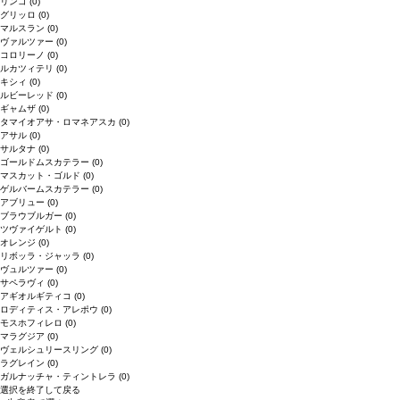
リンゴ
(0)
グリッロ
(0)
マルスラン
(0)
ヴァルツァー
(0)
コロリーノ
(0)
ルカツィテリ
(0)
キシィ
(0)
ルビーレッド
(0)
ギャムザ
(0)
タマイオアサ・ロマネアスカ
(0)
アサル
(0)
サルタナ
(0)
ゴールドムスカテラー
(0)
マスカット・ゴルド
(0)
ゲルバームスカテラー
(0)
アブリュー
(0)
ブラウブルガー
(0)
ツヴァイゲルト
(0)
オレンジ
(0)
リボッラ・ジャッラ
(0)
ヴュルツァー
(0)
サペラヴィ
(0)
アギオルギティコ
(0)
ロディティス・アレポウ
(0)
モスホフィレロ
(0)
マラグジア
(0)
ヴェルシュリースリング
(0)
ラグレイン
(0)
ガルナッチャ・ティントレラ
(0)
選択を終了して戻る