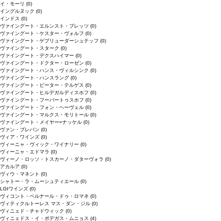
イ・モーリ
(0)
イングルヌック
(0)
インドス
(0)
ヴァイングート・エルンスト・ブレッツ
(0)
ヴァイングート・ケスター・ヴォルフ
(0)
ヴァイングート・ゲブリューダーシュテッフ
(0)
ヴァイングート・スターク
(0)
ヴァイングート・デクスハイマー
(0)
ヴァイングート・ドクター・ローゼン
(0)
ヴァイングート・ハンス・ヴィルシンク
(0)
ヴァイングート・ハンスラング
(0)
ヴァイングート・ピーター・テルゲス
(0)
ヴァイングート・ヒルデガルディスホフ
(0)
ヴァイングート・フーバートゥスホフ
(0)
ヴァイングート・フォン・ヘーヴェル
(0)
ヴァイングート・マルクス・モリトール
(0)
ヴァイングート・メイヤー=ナッケル
(0)
ヴァン・ブレバン
(0)
ヴィア・ワインズ
(0)
ヴィーニャ・ヴィック・ワイナリー
(0)
ヴィーニャ・エドマラ
(0)
ヴィーノ・ロッソ・トスカーノ・ダターヴォラ
(0)
アカルア
(0)
ヴィウ・マネント
(0)
シャトー・ラ・ムーシュティエール
(0)
LGIワインズ
(0)
ヴィコント・ベルナール・ドゥ・ロマネ
(0)
ヴィティクルトーレス マス・ダン・ジル
(0)
ヴィニェド・チャドウィック
(0)
ヴィニェドス・イ・ボデガス・ムニョス
(4)