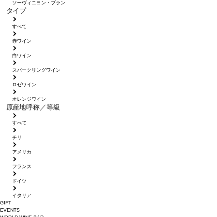
ソーヴィニヨン・ブラン
タイプ
すべて
赤ワイン
白ワイン
スパークリングワイン
ロゼワイン
オレンジワイン
原産地呼称／等級
すべて
チリ
アメリカ
フランス
ドイツ
イタリア
GIFT
EVENTS