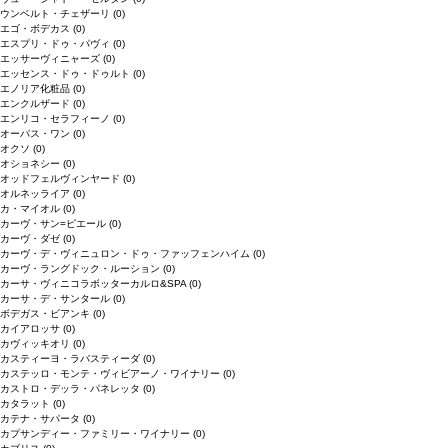
ウンベルト・チェザーリ
(0)
エゴ・ボデカス
(0)
エスプリ・ドゥ・パヴィ
(0)
エッサーヴィニャーズ
(0)
エッセンス・ドゥ・ドゥルト
(0)
エノリア化粧品
(0)
エンクルザード
(0)
エンリコ・セラフィーノ
(0)
オーパス・ワン
(0)
オクソ
(0)
オショネシー
(0)
オッドフェルヴィンヤード
(0)
オルネッライア
(0)
カ・マイオル
(0)
カーヴ・サン=ピエール
(0)
カーヴ・ダゼ
(0)
カーヴ・デ・ヴィニュロン・ドゥ・ファッフェンハイム
(0)
カーヴ・ラングドック・ルーション
(0)
カーサ・ヴィニコラボッターカルロ&SPA
(0)
カーサ・デ・サンタール
(0)
ボデガス・ビアンキ
(0)
カイアロッサ
(0)
カヴィッキオリ
(0)
カスティーヨ・ラバスティーダ
(0)
カステッロ・モンテ・ヴィビアーノ・ワイナリー
(0)
カストロ・デッラ・パネレッタ
(0)
カタラット
(0)
カテナ・サパータ
(0)
カプサンディー・ファミリー・ワイナリー
(0)