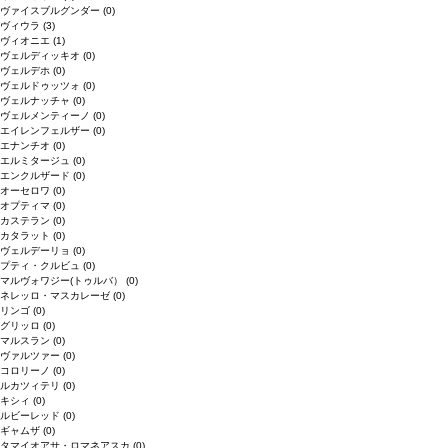
ヴァイスブルグンダー
(0)
ヴィウラ
(3)
ヴィオニエ
(1)
ヴェルディッキオ
(0)
ヴェルデホ
(0)
ヴェルドゥッツォ
(0)
ヴェルナッチャ
(0)
ヴェルメンティーノ
(0)
エイレンフェルザー
(0)
エナンチオ
(0)
エルミタージュ
(0)
エンクルザード
(0)
オーセロワ
(0)
オプティマ
(0)
カステラン
(0)
カタラット
(0)
ヴェルデーリョ
(0)
プティ・クルビュ
(0)
マルヴォワジー(トゥルバ）
(0)
ネレッロ・マスカレーゼ
(0)
リンゴ
(0)
グリッロ
(0)
マルスラン
(0)
ヴァルツァー
(0)
コロリーノ
(0)
ルカツィテリ
(0)
キシィ
(0)
ルビーレッド
(0)
ギャムザ
(0)
タマイオアサ・ロマネアスカ
(0)