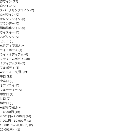
赤ワイン
(22)
白ワイン
(9)
スパークリングワイン
(2)
ロゼワイン
(0)
オレンジワイン
(0)
ブランデー
(0)
酒精強化ワイン
(0)
ウイスキー
(0)
スピリッツ
(0)
セット
(0)
●
ボディで選ぶ
▼
ライトボディ
(1)
ライトミディアム
(0)
ミディアムボディ
(18)
ミディアムフル
(2)
フルボディ
(8)
●
テイストで選ぶ
▼
辛口
(32)
中辛口
(0)
オフドライ
(0)
フルーティー
(0)
中甘口
(1)
甘口
(0)
極甘口
(0)
●
価格で選ぶ
▼
～4,000円
(15)
4,001円～7,000円
(14)
7,001円～10,000円
(1)
10,001円～20,000円
(2)
20,001円～
(1)