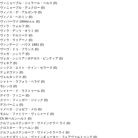
ヴィニョーブル・ジェラール・ペルス
(0)
ヴィニョーブル・デュクロー
(0)
ヴィノス・デ・アルガンサ
(0)
ヴィノス・ヘロミン
(0)
ヴィパーヴァ 1894d.o.o.
(0)
ヴィラ・ウォルフ
(0)
ヴィラ・デッリ・オリミ
(0)
ヴィラ・テルリーナ
(0)
ヴィラ・ライアーノ
(0)
ヴィンテージ・ハウス 1881
(0)
ヴーヴ・ドゥ・フランス
(0)
ヴェガ・シシリア
(0)
ヴェガ・シシリア / ボデガス・ピンティア
(0)
ヴェネア
(0)
シックス・エイト・ナイン・セラーズ
(0)
テュヌヴァン
(0)
ヴェルタックス
(0)
シャトー・ラフォリ・ペラゲ
(0)
モレッロ
(0)
シャトー・ド・ラストゥール
(0)
デイヴ・フィニー
(0)
スリー・フィンガー・ジャック
(0)
デスパーニュ
(0)
ドメーヌ・ジョゼフ・メロ
(0)
モルレ・ファミリー・ヴィニャード
(0)
Ch.W.ベルンハルト
(0)
クルフュルステンホーフ・ヴァインケラー ライ
(0)
クロスター・マッヘルン
(0)
クルフュルステンホーフ・ヴァインケラーライ
(0)
シュナイダリッシェ・ヴァインギューター・フェアヴァルトゥング
(0)