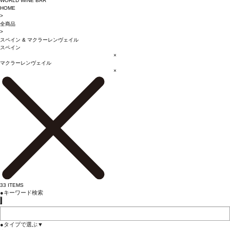
WORLD WINE BAR
HOME
>
全商品
>
スペイン
&
マクラーレンヴェイル
スペイン
×
マクラーレンヴェイル
×
33
ITEMS
●
キーワード検索
●
タイプで選ぶ
▼