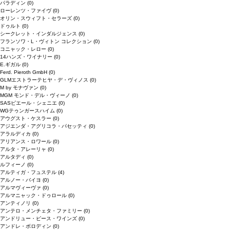
パラディン
(0)
ローレンツ・ファイヴ
(0)
オリン・スウィフト・セラーズ
(0)
ドゥルト
(0)
シークレット・インダルジェンス
(0)
フランソワ・L・ヴィトン コレクション
(0)
コニャック・レロー
(0)
14ハンズ・ワイナリー
(0)
E.ギガル
(0)
Ferd. Pieroth GmbH
(0)
GLMエストラーテヒヤ・デ・ヴィノス
(0)
M by モナヴァン
(0)
MGM モンド・デル・ヴィーノ
(0)
SASピエール・シェニエ
(0)
WGテゥンガースハイム
(0)
アウグスト・ケスラー
(0)
アジエンダ・アグリコラ・パセッティ
(0)
アラルディカ
(0)
アリアンス・ロワール
(0)
アルタ・アレーリャ
(0)
アルタディ
(0)
ルフィーノ
(0)
アルティガ・フュステル
(4)
アルノー・バイヨ
(0)
アルマヴィーヴァ
(0)
アルマニャック・ドゥロール
(0)
アンティノリ
(0)
アンテロ・メンチェタ・ファミリー
(0)
アンドリュー・ピース・ワインズ
(0)
アンドレ・ボロディン
(0)