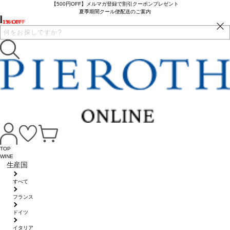
【500円OFF】メルマガ登録で割引クーポンプレゼント
夏季期間クール便配送のご案内
1% OFF
1% OFF
13% OFF
TOP
WINE
生産国
すべて
フランス
ドイツ
イタリア