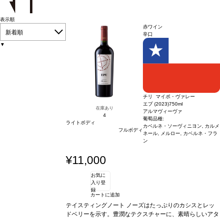
表示順
赤ワイン
新着順
辛口
▼
チリ マイポ・ヴァレー
エプ (2023)
750ml
在庫あり
アルマヴィーヴァ
4
葡萄品種:
ライトボディ
カベルネ・ソーヴィニヨン, カルメ
フルボディ
ネール, メルロー, カベルネ・フラ
ン
¥11,000
お気に
入り登
録
カートに追加
テイスティングノート
ノーズはたっぷりのカシスとレッ
ドベリーを示す。豊潤なテクスチャーに、素晴らしいアタ