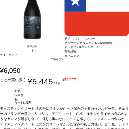
価格が同様の場合は自動的に次のヴィンテージに変更されます、ご了承ください。
チリ マウレ・ヴァレー
オルサーダ カリニャン (2022)
750ml
在庫あり
オッドフェルヴィンヤード
3
葡萄品種:
ライトボディ
カリニャン
フルボディ
¥6,050
¥5,445
まとめ買い(6+)
10%OFF
/ 1本
お気に
入り登
録
カートに追加
テイスティングノート
ほのかにスミレがかった深みのある力強いルビー色。チェリ
ーのブランデー漬け、リコリス、アプリコット、白桃、洋ナシやライチの含みのよ
うなアロマが混ざり合い、消える事のないノーズを感じる。ジャスミンの含みが表
れ、爽やかな味わいを締めくくる。
テイスティングノート
ほのかにスミレがかった深みのある力強いルビー色。チェリ
葡萄品種
カリニャン 100%
認証
デメテール、