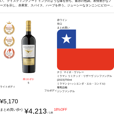
が残る。
い。
テイスティングノート
葡萄品種
カルメネール 50%、カベルネ・ソーヴィニヨン 40%、メルロー
インクのような縁を持ち、紫赤の色調。表情豊かなノ
10%
ーズを示し、赤果実、スパイス、ハーブを伴う。ジューシーなタンニンにビロード
*本ヴィンテージが在庫切れの場合、在庫があり価格が同様の場合は自動的に
次のヴィンテージに変更されます、ご了承ください。
のように滑らかなミッドパレットへと導かれ、素晴らしく長い余韻のフィニッシュ
が残る。
葡萄品種
カルメネール 50%、カベルネ・ソーヴィニヨン 40%、メルロー
10%
*本ヴィンテージが在庫切れの場合、在庫があり価格が同様の場合は自動的に
赤ワイン
次のヴィンテージに変更されます、ご了承ください。
辛口
まとめ買い
チリ マイポ・ヴァレー
ミラマン リミテッド・リザーヴ ジンファンデル
残りわずか
(2023)
750ml
5
ミラマン (ハッシエンダ・エル・コンドル)
ライトボディ
葡萄品種:
フルボディ
ジンファンデル
¥5,170
¥4,213
まとめ買い(6+)
18%OFF
/ 1本