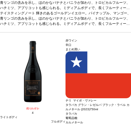
青リンゴの含みを示し、ほのかなバナナとバニラが加わり、トロピカルフルーツ、
ハチミツ、アプリコットも感じられる。ミディアムボディで、長くフルーティーな
余韻が続く。
テイスティングノート
合う料理
輝きのあるゴールデンイエロー。パイナップル、マンゴー、
脂ののった魚、調理した貝類、マイルドなチーズ、リゾッ
ト、アンティパストなどと好相性
青リンゴの含みを示し、ほのかなバナナとバニラが加わり、トロピカルフルーツ、
葡萄品種
シャルドネ60％、ヴィオニエ40%
サス
ティナブル認証
ハチミツ、アプリコットも感じられる。ミディアムボディで、長くフルーティーな
WOC認証
*本ヴィンテージが在庫切れの場合、在庫があり価格が同
様の場合は自動的に次のヴィンテージに変更されます、ご了承ください。
余韻が続く。
合う料理
脂ののった魚、調理した貝類、マイルドなチーズ、リゾッ
ト、アンティパストなどと好相性
葡萄品種
シャルドネ60％、ヴィオニエ40%
サス
ティナブル認証
WOC認証
*本ヴィンテージが在庫切れの場合、在庫があり価格が同
赤ワイン
様の場合は自動的に次のヴィンテージに変更されます、ご了承ください。
辛口
まとめ買い
チリ マイポ・ヴァレー
タラパカ グラン・レゼルバ ブラック・ラベル カ
残りわずか
ルメネール (2023)
750ml
4
タラパカ
ライトボディ
葡萄品種:
フルボディ
カルメネール