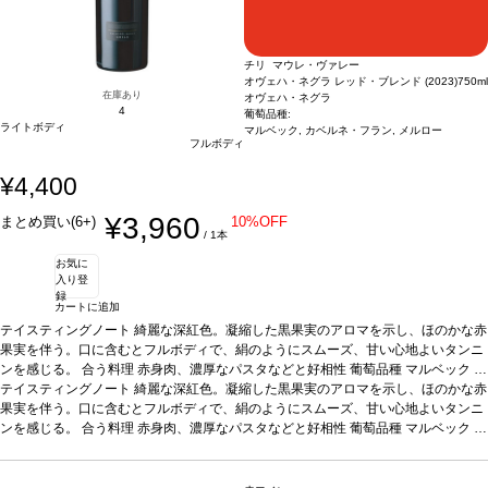
チリ マウレ・ヴァレー
オヴェハ・ネグラ レッド・ブレンド (2023)
750ml
在庫あり
オヴェハ・ネグラ
4
葡萄品種:
ライトボディ
マルベック, カベルネ・フラン, メルロー
フルボディ
¥4,400
¥3,960
まとめ買い(6+)
10%OFF
/ 1本
お気に
入り登
録
カートに追加
テイスティングノート
綺麗な深紅色。凝縮した黒果実のアロマを示し、ほのかな赤
果実を伴う。口に含むとフルボディで、絹のようにスムーズ、甘い心地よいタンニ
ンを感じる。
合う料理
赤身肉、濃厚なパスタなどと好相性
葡萄品種
マルベック 5
テイスティングノート
綺麗な深紅色。凝縮した黒果実のアロマを示し、ほのかな赤
0%、カベルネ・フラン 30%、メルロー 20%
認証
ヴィーガン、サステナブル：WO
C認証
果実を伴う。口に含むとフルボディで、絹のようにスムーズ、甘い心地よいタンニ
*本ヴィンテージが在庫切れの場合、在庫があり価格が同様の場合は自動的
に次のヴィンテージに変更されます、ご了承ください。
ンを感じる。
合う料理
赤身肉、濃厚なパスタなどと好相性
葡萄品種
マルベック 5
0%、カベルネ・フラン 30%、メルロー 20%
認証
ヴィーガン、サステナブル：WO
C認証
*本ヴィンテージが在庫切れの場合、在庫があり価格が同様の場合は自動的
に次のヴィンテージに変更されます、ご了承ください。