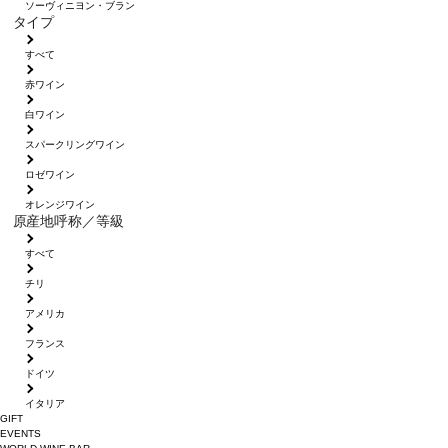
ソーヴィニヨン・ブラン
タイプ
すべて
赤ワイン
白ワイン
スパークリングワイン
ロゼワイン
オレンジワイン
原産地呼称／等級
すべて
チリ
アメリカ
フランス
ドイツ
イタリア
GIFT
EVENTS