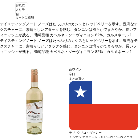
お気に
入り登
録
カートに追加
テイスティングノート
ノーズはたっぷりのカシスとレッドベリーを示す。豊潤なテ
クスチャーに、素晴らしいアタックを感じ、タンニンは滑らかでまろやか、長いフ
ィニッシュが残る。
葡萄品種
カベルネ・ソーヴィニヨン 82%、カルメネール 1
2%、メルロー 3%、カベルネ・フラン 3%
テイスティングノート
ノーズはたっぷりのカシスとレッドベリーを示す。豊潤なテ
*本ヴィンテージが在庫切れの場合、在
庫があり価格が同様の場合は自動的に次のヴィンテージに変更されます、ご了承く
クスチャーに、素晴らしいアタックを感じ、タンニンは滑らかでまろやか、長いフ
ださい。
ィニッシュが残る。
葡萄品種
カベルネ・ソーヴィニヨン 82%、カルメネール 1
2%、メルロー 3%、カベルネ・フラン 3%
*本ヴィンテージが在庫切れの場合、在
庫があり価格が同様の場合は自動的に次のヴィンテージに変更されます、ご了承く
ださい。
白ワイン
辛口
まとめ買い
チリ クリコ・ヴァレー
ミラマン エステート・リザーヴ ソーヴィニヨ