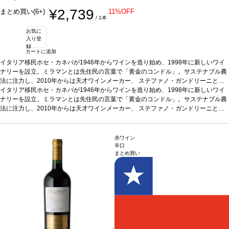
¥2,739
まとめ買い(6+)
11%OFF
/ 1本
お気に
入り登
録
カートに追加
イタリア移民ホセ・カネパが1946年からワインを造り始め、1998年に新しいワイ
ナリーを設立。ミラマンとは先住民の言葉で「黄金のコンドル」。サステナブル農
法に注力し、2010年からは天才ワインメーカー、 ステファノ・ガンドリーニと協
力し、高品質ワインを生産。
イタリア移民ホセ・カネパが1946年からワインを造り始め、1998年に新しいワイ
テイスティングノート
紫がかった濃い赤色。複雑で
フルーティーなノーズを示し、チェリー、熟したプラム、ベリー、スパイス、トー
ナリーを設立。ミラマンとは先住民の言葉で「黄金のコンドル」。サステナブル農
ストを伴う。滑らかなタンニンは甘く、バランスの取れた酸味を感じ、長く心地よ
法に注力し、2010年からは天才ワインメーカー、 ステファノ・ガンドリーニと協
い余韻の後味が続く。
力し、高品質ワインを生産。
合う料理
テイスティングノート
ステーキなどの赤身肉、スモークチーズ
紫がかった濃い赤色。複雑で
葡萄品種
100% カベルネ・ソーヴィニヨン
フルーティーなノーズを示し、チェリー、熟したプラム、ベリー、スパイス、トー
*本ヴィンテージが在庫切れの場合、在庫があり
価格が同様の場合は自動的に次のヴィンテージに変更されます、ご了承ください。
ストを伴う。滑らかなタンニンは甘く、バランスの取れた酸味を感じ、長く心地よ
赤ワイン
い余韻の後味が続く。
合う料理
ステーキなどの赤身肉、スモークチーズ
葡萄品種
辛口
まとめ買い
100% カベルネ・ソーヴィニヨン
*本ヴィンテージが在庫切れの場合、在庫があり
価格が同様の場合は自動的に次のヴィンテージに変更されます、ご了承ください。