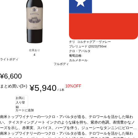
チリ コルチャグア・ヴァレー
プレリュード (2023)
750ml
在庫あり
クロ・アパルタ
4
葡萄品種:
ライトボディ
カルメネール
フルボディ
¥6,600
¥5,940
まとめ買い(3+)
10%OFF
/ 1本
お気に
入り登
録
カートに追加
南米トップワイナリーの一つクロ・アパルタが造る、テロワールを活かした味わ
い。
テイスティングノート
インクのような縁を持ち、紫赤の色調。表情豊かなノ
ーズを示し、赤果実、スパイス、ハーブを伴う。ジューシーなタンニンにビロード
のように滑らかなミッドパレットへと導かれ、素晴らしく長い余韻のフィニッシュ
南米トップワイナリーの一つクロ・アパルタが造る、テロワールを活かした味わ