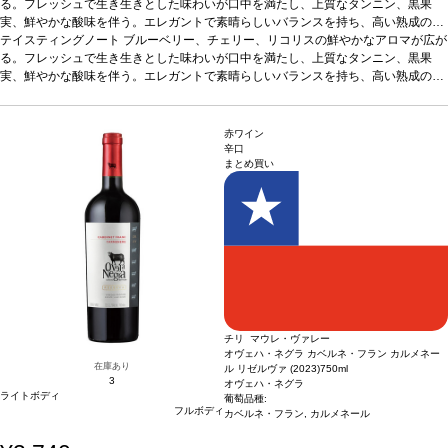
る。フレッシュで生き生きとした味わいが口中を満たし、上質なタンニン、黒果
実、鮮やかな酸味を伴う。エレガントで素晴らしいバランスを持ち、高い熟成のポ
テンシャルを予感させる逸品。
テイスティングノート
ブルーベリー、チェリー、リコリスの鮮やかなアロマが広が
合う料理
神戸牛、トリュフ、グリルしたラムなど
と好相性
る。フレッシュで生き生きとした味わいが口中を満たし、上質なタンニン、黒果
葡萄品種
100% カベルネ・ソーヴィニヨン
実、鮮やかな酸味を伴う。エレガントで素晴らしいバランスを持ち、高い熟成のポ
テンシャルを予感させる逸品。
合う料理
神戸牛、トリュフ、グリルしたラムなど
と好相性
葡萄品種
100% カベルネ・ソーヴィニヨン
赤ワイン
辛口
まとめ買い
チリ マウレ・ヴァレー
オヴェハ・ネグラ カベルネ・フラン カルメネー
在庫あり
ル リゼルヴァ (2023)
750ml
3
オヴェハ・ネグラ
ライトボディ
葡萄品種:
フルボディ
カベルネ・フラン, カルメネール