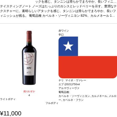
ックを感じ、タンニンは滑らかでまろやか、長いフィニッ
テイスティングノート
ノーズはたっぷりのカシスとレッドベリーを示す。豊潤なテ
シュが残る。
葡萄品種
カベルネ・ソーヴィニヨン 82%、
クスチャーに、素晴らしいアタックを感じ、タンニンは滑らかでまろやか、長いフ
カルメネール 12%、メルロー 3%、カベルネ・フラン 3%
ィニッシュが残る。
葡萄品種
*本ヴィンテージが在庫切れの場合、在庫があり価格が同
カベルネ・ソーヴィニヨン 82%、カルメネール 1
2%、メルロー 3%、カベルネ・フラン 3%
様の場合は自動的に次のヴィンテージに変更されます、ご
*本ヴィンテージが在庫切れの場合、在
庫があり価格が同様の場合は自動的に次のヴィンテージに変更されます、ご了承く
了承ください。
ださい。
赤ワイン
辛口
チリ マイポ・ヴァレー
エプ (2021)
750ml
アルマヴィーヴァ
残りわずか
葡萄品種:
4
カベルネ・ソーヴィニヨン, カルメネール, メルロ
ライトボディ
ー, カベルネ・フラン
フルボディ
¥11,000