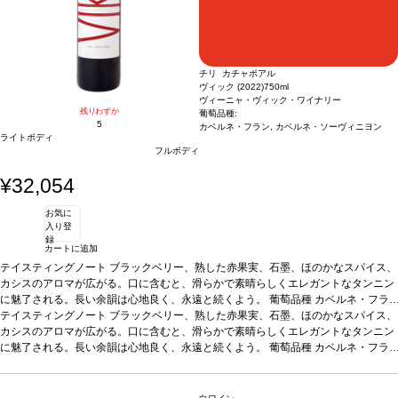
ベック 33%、シラー 25%、カベルネ・ソーヴィニヨン 21%、プティ・ヴェルド
9%、ムールヴェードル 7%、グルナッシュ 5%
チリ カチャポアル
ヴィック (2022)
750ml
ヴィーニャ・ヴィック・ワイナリー
残りわずか
葡萄品種:
5
カベルネ・フラン, カベルネ・ソーヴィニヨン
ライトボディ
フルボディ
¥32,054
お気に
入り登
録
カートに追加
テイスティングノート
ブラックベリー、熟した赤果実、石墨、ほのかなスパイス、
カシスのアロマが広がる。口に含むと、滑らかで素晴らしくエレガントなタンニン
に魅了される。長い余韻は心地良く、永遠と続くよう。
葡萄品種
カベルネ・フラ
ン 79%、カベルネ・ソーヴィニヨン 21%
テイスティングノート
ブラックベリー、熟した赤果実、石墨、ほのかなスパイス、
*本ヴィンテージが在庫切れの場合、在庫
があり価格が同様の場合は自動的に次のヴィンテージに変更されます、ご了承くだ
カシスのアロマが広がる。口に含むと、滑らかで素晴らしくエレガントなタンニン
さい。
に魅了される。長い余韻は心地良く、永遠と続くよう。
葡萄品種
カベルネ・フラ
ン 79%、カベルネ・ソーヴィニヨン 21%
*本ヴィンテージが在庫切れの場合、在庫
があり価格が同様の場合は自動的に次のヴィンテージに変更されます、ご了承くだ
さい。