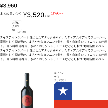
¥3,960
¥3,520
まとめ買い(6+)
11%OFF
/ 1本
お気に
入り登
録
カートに追加
テイスティングノート
傑出したアタックを示す。ミディアムボディでジューシー、
素晴らしく風味豊か。まろやかなタンニンを持ち、長く心地良いフィニッシュが続
く。
合う料理
赤身肉、きのこのリゾット、チーズなどと好相性
葡萄品種
カベル
ネ・ソーヴィニヨン 95%、シラー 5%
テイスティングノート
傑出したアタックを示す。ミディアムボディでジューシー、
認証
チリ サステナブルWOC認証
*本ヴィン
テージが在庫切れの場合、在庫があり価格が同様の場合は自動的に次のヴィンテー
素晴らしく風味豊か。まろやかなタンニンを持ち、長く心地良いフィニッシュが続
ジに変更されます、ご了承ください。
く。
合う料理
赤身肉、きのこのリゾット、チーズなどと好相性
葡萄品種
カベル
ネ・ソーヴィニヨン 95%、シラー 5%
認証
チリ サステナブルWOC認証
*本ヴィン
テージが在庫切れの場合、在庫があり価格が同様の場合は自動的に次のヴィンテー
ジに変更されます、ご了承ください。
赤ワイン
辛口
まとめ買い