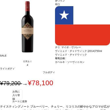
赤ワイン
辛口
チリ マイポ・ヴァレー
ヴィニェド・チャドウィック (2014)
750ml
ヴィニェド・チャドウィック
SALE
葡萄品種:
在庫あり
カベルネ・ソーヴィニヨン
4
ライトボディ
フルボディ
¥78,100
¥79,200
→
お気に
入り登
録
カートに追加
テイスティングノート
ブルーベリー、チェリー、リコリスの鮮やかなアロマが広が