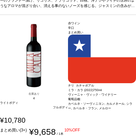
エコサート、JAS（有機ワイン）、WOC：チリサステナブル
ーのブランデー漬け、リコリス、アプリコット、白桃、洋ナシやライチの含みのよ
*本ヴィンテージが在
庫切れの場合、在庫があり価格が同様の場合は自動的に次のヴィンテージに変更さ
うなアロマが混ざり合い、消える事のないノーズを感じる。ジャスミンの含みが表
れます、ご了承ください。
れ、爽やかな味わいを締めくくる。
葡萄品種
カリニャン 100%
認証
デメテール、
エコサート、JAS（有機ワイン）、WOC：チリサステナブル
*本ヴィンテージが在
庫切れの場合、在庫があり価格が同様の場合は自動的に次のヴィンテージに変更さ
赤ワイン
れます、ご了承ください。
辛口
まとめ買い
チリ カチャポアル
ミラ・カラ (2022)
750ml
在庫あり
ヴィーニャ・ヴィック・ワイナリー
4
葡萄品種:
ライトボディ
カベルネ・ソーヴィニヨン, カルメネール, シラ
フルボディ
ー, カベルネ・フラン, メルロー
¥10,780
¥9,658
まとめ買い(3+)
10%OFF
/ 1本