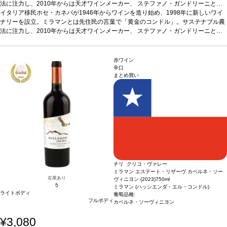
法に注力し、2010年からは天才ワインメーカー、 ステファノ・ガンドリーニと協
力し、高品質ワインを生産。このシャルドネは緑がかった黄色。洋ナシ、アプリコ
イタリア移民ホセ・カネパが1946年からワインを造り始め、1998年に新しいワイ
ット、柑橘の花のアロマ。ジューシーでフレッシュな味わい、バランスの取れた酸
ナリーを設立。ミラマンとは先住民の言葉で「黄金のコンドル」。サステナブル農
味と素晴らしい組成を示します。
法に注力し、2010年からは天才ワインメーカー、 ステファノ・ガンドリーニと協
テイスティングノート
緑色がかったきれいな黄
色。洋ナシ、アプリコット、柑橘類の花の芳香を示す。ジューシーでフレッシュな
力し、高品質ワインを生産。このシャルドネは緑がかった黄色。洋ナシ、アプリコ
味わいは、素晴らしいバランスの酸味を持ち、しっかりとしたストラクチャーと幅
ット、柑橘の花のアロマ。ジューシーでフレッシュな味わい、バランスの取れた酸
が広く、とても魅惑的。
味と素晴らしい組成を示します。
合う料理
テイスティングノート
海老のパスタ、サーモンのカルパッチョやマグ
緑色がかったきれいな黄
赤ワイン
ロの胡麻和えなどの脂ののった魚料理、揚げた魚介類や野菜などと好相性
色。洋ナシ、アプリコット、柑橘類の花の芳香を示す。ジューシーでフレッシュな
葡萄品種
辛口
まとめ買い
100% シャルドネ
味わいは、素晴らしいバランスの酸味を持ち、しっかりとしたストラクチャーと幅
*本ヴィンテージが在庫切れの場合、在庫があり価格が同様の場
合は自動的に次のヴィンテージに変更されます、ご了承ください。
が広く、とても魅惑的。
合う料理
海老のパスタ、サーモンのカルパッチョやマグ
ロの胡麻和えなどの脂ののった魚料理、揚げた魚介類や野菜などと好相性
葡萄品種
100% シャルドネ
*本ヴィンテージが在庫切れの場合、在庫があり価格が同様の場
合は自動的に次のヴィンテージに変更されます、ご了承ください。
チリ クリコ・ヴァレー
ミラマン エステート・リザーヴ カベルネ・ソー
在庫あり
ヴィニヨン (2023)
750ml
5
ミラマン (ハッシエンダ・エル・コンドル)
ライトボディ
葡萄品種:
フルボディ
カベルネ・ソーヴィニヨン
¥3,080