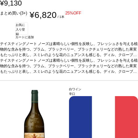
¥9,130
¥6,820
まとめ買い(3+)
25%OFF
/ 1本
お気に
入り登
録
カートに追加
テイスティングノート
ノーズは素晴らしい個性を反映し、フレッシュさを与える植
物的な含みを持つ。プラム、ブラックベリー、ブラックチェリーなどの熟した果実
もたっぷりと表し、スミレのような花のニュアンスも感じる。ディル、クローブ、
黒胡椒、バニラなどのスパイシーさが、複雑さの核となっている。力強く滑らかな
テイスティングノート
ノーズは素晴らしい個性を反映し、フレッシュさを与える植
テクスチャーの味わいに、タンニンの繊細さも際立ち、バランスの良い余韻が長く
物的な含みを持つ。プラム、ブラックベリー、ブラックチェリーなどの熟した果実
残る。
もたっぷりと表し、スミレのような花のニュアンスも感じる。ディル、クローブ、
葡萄品種
カルメネール
*本ヴィンテージが在庫切れの場合、在庫があり価格
が同様の場合は自動的に次のヴィンテージに変更されます、ご了承ください。
黒胡椒、バニラなどのスパイシーさが、複雑さの核となっている。力強く滑らかな
テクスチャーの味わいに、タンニンの繊細さも際立ち、バランスの良い余韻が長く
残る。
葡萄品種
カルメネール
*本ヴィンテージが在庫切れの場合、在庫があり価格
白ワイン
が同様の場合は自動的に次のヴィンテージに変更されます、ご了承ください。
辛口