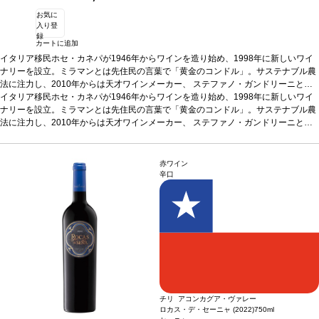
お気に
入り登
録
カートに追加
イタリア移民ホセ・カネパが1946年からワインを造り始め、1998年に新しいワイ
ナリーを設立。ミラマンとは先住民の言葉で「黄金のコンドル」。サステナブル農
法に注力し、2010年からは天才ワインメーカー、 ステファノ・ガンドリーニと協
力し、高品質ワインを生産している。
イタリア移民ホセ・カネパが1946年からワインを造り始め、1998年に新しいワイ
テイスティングノート
エレガントで甘いア
ロマを示し、熟したイチジクやプラムジャムの含みを伴う。凝縮していて甘いタン
ナリーを設立。ミラマンとは先住民の言葉で「黄金のコンドル」。サステナブル農
ニンが感じられ、美味しく素晴らしいストラクチャーを持つ。
法に注力し、2010年からは天才ワインメーカー、 ステファノ・ガンドリーニと協
合う料理
ビステッ
カ・アッラ・フィオレンティーナ、白身肉、きのこのリゾット、赤身肉などと好相
力し、高品質ワインを生産している。
テイスティングノート
エレガントで甘いア
性
ロマを示し、熟したイチジクやプラムジャムの含みを伴う。凝縮していて甘いタン
葡萄品種
ジンファンデル 100%
*本ヴィンテージが在庫切れの場合、在庫があり
価格が同様の場合は自動的に次のヴィンテージに変更されます、ご了承ください。
ニンが感じられ、美味しく素晴らしいストラクチャーを持つ。
合う料理
ビステッ
赤ワイン
カ・アッラ・フィオレンティーナ、白身肉、きのこのリゾット、赤身肉などと好相
辛口
性
葡萄品種
ジンファンデル 100%
*本ヴィンテージが在庫切れの場合、在庫があり
価格が同様の場合は自動的に次のヴィンテージに変更されます、ご了承ください。
チリ アコンカグア・ヴァレー
ロカス・デ・セーニャ (2022)
750ml