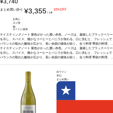
¥3,740
¥3,355
まとめ買い(6+)
10%OFF
/ 1本
お気に
入り登
録
カートに追加
テイスティングノート
紫色がかった濃い赤色。ノーズは、凝縮したブラックベリー
を示し、スパイス、微かなコーヒーとバニラが加わる。口に含むと、フレッシュで
バランスの取れた酸味が広がり、長い余韻の後味が続く。
合う料理
季節の料理、
脂ののった赤身肉、ハムなどのコールドカットなどと好相性
テイスティングノート
紫色がかった濃い赤色。ノーズは、凝縮したブラックベリー
葡萄品種
カベルネ・フ
ラン 60%、カルメネール 40%
を示し、スパイス、微かなコーヒーとバニラが加わる。口に含むと、フレッシュで
サスティナブル認証
WOC認証
バランスの取れた酸味が広がり、長い余韻の後味が続く。
合う料理
季節の料理、
脂ののった赤身肉、ハムなどのコールドカットなどと好相性
葡萄品種
カベルネ・フ
ラン 60%、カルメネール 40%
サスティナブル認証
WOC認証
白ワイン
辛口
まとめ買い