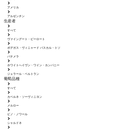
アメリカ
アルゼンチン
生産者
すべて
ヴァイングート・ピーロート
ボデガス・ヴィニャード パスカル・トソ
パナメラ
ホワイトへイヴン・ワイン・カンパニー
ジェラール・ベルトラン
葡萄品種
すべて
カベルネ・ソーヴィニヨン
メルロー
ピノ・ノワール
シャルドネ