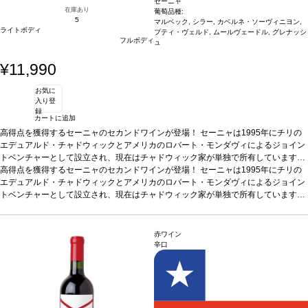
セーニャ
在庫あり
葡萄品種:
5
マルベック, シラー, カベルネ・ソーヴィニヨン,
ライトボディ
プティ・ヴェルド, ムールヴェードル, グレナッシ
フルボディ
ュ
¥11,990
お気に
入り登
録
カートに追加
高得点を獲得するセーニャのセカンドワインが登場！ セーニャは1995年にチリの
エデュアルド・チャドウィックとアメリカのロバート・モンダヴィによるジョイン
トベンチャーとして設立され、現在はチャドウィック家が単独で所有しています。
彼等の目的は、チリが持つ潜在能力を完全に示すワインを造ることでした。そのワ
高得点を獲得するセーニャのセカンドワインが登場！ セーニャは1995年にチリの
インはボルドースタイルを基に、アコンカグア・ヴァレーでバイオダイナミック農
エデュアルド・チャドウィックとアメリカのロバート・モンダヴィによるジョイン
法の指針に基づいて栽培するブドウから造られる、チリらしい魂を持ったワインで
トベンチャーとして設立され、現在はチャドウィック家が単独で所有しています。
す。彼等の夢は、やがて世界の1級格付ワインの中に迎え入れられるワインを造る
彼等の目的は、チリが持つ潜在能力を完全に示すワインを造ることでした。そのワ
ことです。
インはボルドースタイルを基に、アコンカグア・ヴァレーでバイオダイナミック農
テイスティングノート
スミレがかった鮮やかなルビー色。表情豊かで
ピュアなノーズは、クランベリー、ブルーベリー、ローズマリー、ディル、ほのか
法の指針に基づいて栽培するブドウから造られる、チリらしい魂を持ったワインで
赤ワイン
なナツメグなどのフレッシュな果実のアロマが広がる。フレッシュでジューシーな
す。彼等の夢は、やがて世界の1級格付ワインの中に迎え入れられるワインを造る
辛口
味わいが口中を満たし、繊細で美味しい余韻のフィニッシュが残る。
ことです。
テイスティングノート
スミレがかった鮮やかなルビー色。表情豊かで
合う料理
ラ
ムや鹿肉などの赤身肉、タラバガニのクリーミー料理などと好相性
ピュアなノーズは、クランベリー、ブルーベリー、ローズマリー、ディル、ほのか
葡萄品種
マル
ベック 33%、シラー 25%、カベルネ・ソーヴィニヨン 21%、プティ・ヴェルド
なナツメグなどのフレッシュな果実のアロマが広がる。フレッシュでジューシーな
9%、ムールヴェードル 7%、グルナッシュ 5%
味わいが口中を満たし、繊細で美味しい余韻のフィニッシュが残る。
合う料理
ラ
ムや鹿肉などの赤身肉、タラバガニのクリーミー料理などと好相性
葡萄品種
マル