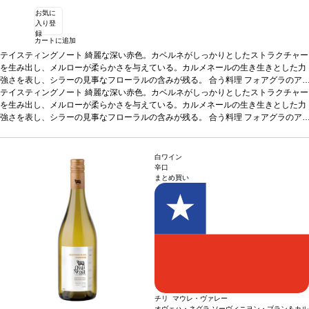
お気に
入り登
録
カートに追加
テイスティングノート
綺麗な深い赤色。カベルネがしっかりとしたストラクチャー
を生み出し、メルローが柔らかさを与えている。カルメネールの生き生きとした力
強さを表し、シラーの見事なフローラルの含みが残る。
合う料理
フォアグラのア
ニョロッティとコンソメ、熟成チーズなどと好相性
テイスティングノート
綺麗な深い赤色。カベルネがしっかりとしたストラクチャー
葡萄品種
カベルネ・ソーヴィ
ニヨン 66%、カルメネール、シラー、カベルネ・フラン、メルロー 34%
を生み出し、メルローが柔らかさを与えている。カルメネールの生き生きとした力
認証
サ
ステナブル認証
強さを表し、シラーの見事なフローラルの含みが残る。
*本ヴィンテージが在庫切れの場合、在庫があり価格が同様の場合
合う料理
フォアグラのア
は自動的に次のヴィンテージに変更されます、ご了承ください。
ニョロッティとコンソメ、熟成チーズなどと好相性
葡萄品種
カベルネ・ソーヴィ
ニヨン 66%、カルメネール、シラー、カベルネ・フラン、メルロー 34%
認証
サ
ステナブル認証
*本ヴィンテージが在庫切れの場合、在庫があり価格が同様の場合
白ワイン
は自動的に次のヴィンテージに変更されます、ご了承ください。
辛口
まとめ買い
チリ マウレ・ヴァレー
オヴェハ・ネグラ ソーヴィニヨン・ブラン＆カル