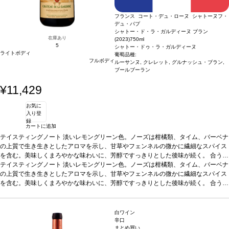
フランス コート・デュ・ローヌ シャトーヌフ・
デュ・パプ
シャトー・ド・ラ・ガルディーヌ ブラン
在庫あり
(2023)
750ml
5
シャトー・ドゥ・ラ・ガルディーヌ
ライトボディ
葡萄品種:
フルボディ
ルーサンヌ, クレレット, グルナッシュ・ブラン,
ブールブーラン
¥11,429
お気に
入り登
録
カートに追加
テイスティングノート
淡いレモングリーン色。ノーズは柑橘類、タイム、バーベナ
の上質で生き生きとしたアロマを示し、甘草やフェンネルの微かに繊細なスパイス
を含む。美味しくまろやかな味わいに、芳醇ですっきりとした後味が続く。
合う料
理
テイスティングノート
ラビオリ、トリュフ入りスクランブルエッグ
淡いレモングリーン色。ノーズは柑橘類、タイム、バーベナ
葡萄品種
ルーサンヌ 50%、グルナ
ッシュ・ブラン 20%、クラレット 20%、ブールブラン 10%
の上質で生き生きとしたアロマを示し、甘草やフェンネルの微かに繊細なスパイス
*本ヴィンテージが在
庫切れの場合、在庫があり価格が同様の場合は自動的に次のヴィンテージに変更さ
を含む。美味しくまろやかな味わいに、芳醇ですっきりとした後味が続く。
合う料
れますのでご了承ください。
理
ラビオリ、トリュフ入りスクランブルエッグ
葡萄品種
ルーサンヌ 50%、グルナ
ッシュ・ブラン 20%、クラレット 20%、ブールブラン 10%
*本ヴィンテージが在
庫切れの場合、在庫があり価格が同様の場合は自動的に次のヴィンテージに変更さ
白ワイン
れますのでご了承ください。
辛口
まとめ買い