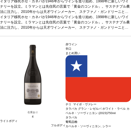
イタリア移民ホセ・カネパが1946年からワインを造り始め、1998年に新しいワイ
ナリーを設立。ミラマンとは先住民の言葉で「黄金のコンドル」。サステナブル農
法に注力し、2010年からは天才ワインメーカー、 ステファノ・ガンドリーニと協
力し、高品質ワインを生産。本品は淡い黄金色。凝縮したノーズ、柑橘類とトロピ
イタリア移民ホセ・カネパが1946年からワインを造り始め、1998年に新しいワイ
カルフルーツのアロマ、フレンチオーク樽のバタービスケットを示し、クリーミー
ナリーを設立。ミラマンとは先住民の言葉で「黄金のコンドル」。サステナブル農
な味わい、心地よい酸味とフレッシュな風味を感じます。
法に注力し、2010年からは天才ワインメーカー、 ステファノ・ガンドリーニと協
テイスティングノート
淡いゴールドイエロー。凝縮した柑橘類とトロピカルフルーツのアロマが広がり、
力し、高品質ワインを生産。本品は淡い黄金色。凝縮したノーズ、柑橘類とトロピ
ほのかなバターとビスケットを伴う。口に含むと、素晴らしくフレッシュでクリー
カルフルーツのアロマ、フレンチオーク樽のバタービスケットを示し、クリーミー
ミー、バランスが取れている。生き生きとした酸味を含む、心地よいフィニッシュ
な味わい、心地よい酸味とフレッシュな風味を感じます。
テイスティングノート
赤ワイン
へと続く。
淡いゴールドイエロー。凝縮した柑橘類とトロピカルフルーツのアロマが広がり、
合う料理
魚やシーフードのフライ、魚のエンパナーダ、山羊のチーズ
辛口
まとめ買い
などと好相性
ほのかなバターとビスケットを伴う。口に含むと、素晴らしくフレッシュでクリー
葡萄品種
シャルドネ 100%
*本ヴィンテージが在庫切れの場合、在庫
があり価格が同様の場合は自動的に次のヴィンテージに変更されます、ご了承くだ
ミー、バランスが取れている。生き生きとした酸味を含む、心地よいフィニッシュ
さい。
へと続く。
合う料理
魚やシーフードのフライ、魚のエンパナーダ、山羊のチーズ
などと好相性
葡萄品種
シャルドネ 100%
*本ヴィンテージが在庫切れの場合、在庫
があり価格が同様の場合は自動的に次のヴィンテージに変更されます、ご了承くだ
さい。
チリ マイポ・ヴァレー
タラパカ グラン・レゼルバ ホワイト・ラベル カ
在庫あり
ベルネ・ソーヴィニヨン (2023)
750ml
4
タラパカ
ライトボディ
葡萄品種:
フルボディ
カベルネ・ソーヴィニヨン, シラー