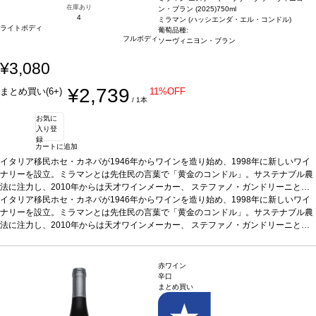
在庫あり
ン・ブラン (2025)
750ml
4
ミラマン (ハッシエンダ・エル・コンドル)
ライトボディ
葡萄品種:
フルボディ
ソーヴィニヨン・ブラン
¥3,080
¥2,739
まとめ買い(6+)
11%OFF
/ 1本
お気に
入り登
録
カートに追加
イタリア移民ホセ・カネパが1946年からワインを造り始め、1998年に新しいワイ
ナリーを設立。ミラマンとは先住民の言葉で「黄金のコンドル」。サステナブル農
法に注力し、2010年からは天才ワインメーカー、 ステファノ・ガンドリーニと協
力し、高品質ワインを生産。
イタリア移民ホセ・カネパが1946年からワインを造り始め、1998年に新しいワイ
テイスティングノート
緑がかったきれいな琥珀色。
果実を前面に示す複雑なノーズは、グレープフルーツ、タンジェリン、桃の含みを
ナリーを設立。ミラマンとは先住民の言葉で「黄金のコンドル」。サステナブル農
伴う。口に含むとバランスの取れた、テロワールを真っすぐに表現している味わい
法に注力し、2010年からは天才ワインメーカー、 ステファノ・ガンドリーニと協
が感じられ、ジューシーで素晴らしくフレッシュな一本。
力し、高品質ワインを生産。
テイスティングノート
緑がかったきれいな琥珀色。
合う料理
セビーチェな
どレモンを使った新鮮なシーフードや牡蠣の前菜、山羊のチーズ（そのまま、また
果実を前面に示す複雑なノーズは、グレープフルーツ、タンジェリン、桃の含みを
はオリーブオイルやオレガノ添え）、トマトのクロスティーニなどと好相性
伴う。口に含むとバランスの取れた、テロワールを真っすぐに表現している味わい
葡萄品
赤ワイン
種
が感じられ、ジューシーで素晴らしくフレッシュな一本。
ソーヴィニヨン・ブラン 100%
*本ヴィンテージが在庫切れの場合、在庫があり
合う料理
セビーチェな
辛口
まとめ買い
価格が同様の場合は自動的に次のヴィンテージに変更されます、ご了承ください。
どレモンを使った新鮮なシーフードや牡蠣の前菜、山羊のチーズ（そのまま、また
はオリーブオイルやオレガノ添え）、トマトのクロスティーニなどと好相性
葡萄品
種
ソーヴィニヨン・ブラン 100%
*本ヴィンテージが在庫切れの場合、在庫があり