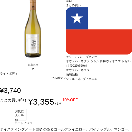
的に次のヴィンテージに変更されます、ご了承ください。
辛口
まとめ買い
チリ マウレ・ヴァレー
オヴェハ・ネグラ シャルドネ/ヴィオニエ レゼル
在庫あり
バ (2025)
750ml
2
オヴェハ・ネグラ
ライトボディ
葡萄品種:
フルボディ
シャルドネ, ヴィオニエ
¥3,740
¥3,355
まとめ買い(6+)
10%OFF
/ 1本
お気に
入り登
録
カートに追加
テイスティングノート
輝きのあるゴールデンイエロー。パイナップル、マンゴー、