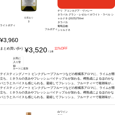
チリ アコンカグア・ヴァレー
タラパカ グラン・レゼルバ ホワイト・ラベル シ
在庫あり
ャルドネ (2025)
750ml
3
タラパカ
ライトボディ
葡萄品種:
フルボディ
シャルドネ
¥3,960
¥3,520
まとめ買い(6+)
11%OFF
/ 1本
お気に
入り登
録
カートに追加
テイスティングノート
ピンクグレープフルーツなどの柑橘系アロマに、ライムが際
立ち、ミネラルの含みやフレッシュパイナップルが加わる。樽熟成によるほのかな
バニラとスパイスも感じられる。凝縮してフレッシュ、フルーティーで複雑味が広
がる、バランスの取れた一本。
テイスティングノート
ピンクグレープフルーツなどの柑橘系アロマに、ライムが際
合う料理
スモークサーモン、ウサギなどの白身
肉、チーズなどと好相性
立ち、ミネラルの含みやフレッシュパイナップルが加わる。樽熟成によるほのかな
葡萄品種
シャルドネ 100%
認証
WOC（チリ：サステナブ
ル認証）
バニラとスパイスも感じられる。凝縮してフレッシュ、フルーティーで複雑味が広
*本ヴィンテージが在庫切れの場合、在庫があり価格が同様の場合は自動
的に次のヴィンテージに変更されます、ご了承ください。
がる、バランスの取れた一本。
合う料理
スモークサーモン、ウサギなどの白身
肉、チーズなどと好相性
葡萄品種
シャルドネ 100%
認証
WOC（チリ：サステナブ
ル認証）
*本ヴィンテージが在庫切れの場合、在庫があり価格が同様の場合は自動
白ワイン