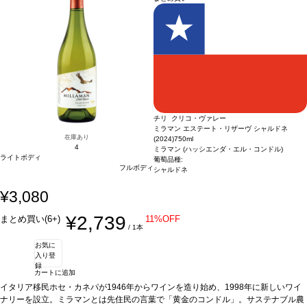
チリ クリコ・ヴァレー
ミラマン エステート・リザーヴ シャルドネ
在庫あり
(2024)
750ml
4
ミラマン (ハッシエンダ・エル・コンドル)
ライトボディ
葡萄品種:
フルボディ
シャルドネ
¥3,080
¥2,739
まとめ買い(6+)
11%OFF
/ 1本
お気に
入り登
録
カートに追加
イタリア移民ホセ・カネパが1946年からワインを造り始め、1998年に新しいワイ
ナリーを設立。ミラマンとは先住民の言葉で「黄金のコンドル」。サステナブル農