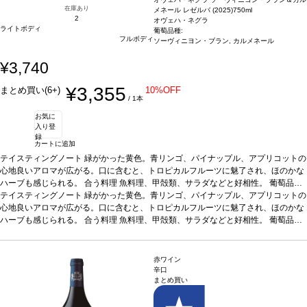
在庫あり
メネール レゼルバ (2025)
750ml
2
オヴェハ・ネグラ
ライトボディ
葡萄品種:
フルボディ
ソーヴィニヨン・ブラン, カルメネール
¥3,740
¥3,355
まとめ買い(6+)
10%OFF
/ 1本
お気に
入り登
録
カートに追加
テイスティングノート
緑がかった黄色。青リンゴ、パイナップル、アプリコットの
心地良いアロマが広がる。口に含むと、トロピカルフルーツに魅了され、ほのかな
ハーブも感じられる。
合う料理
魚料理、甲殻類、サラダなどと好相性。
葡萄品種
ソーヴィニヨン・ブラン 90%、カルメネール 10%
テイスティングノート
緑がかった黄色。青リンゴ、パイナップル、アプリコットの
認証
サスティナブル:WOC認証
*本ヴィンテージが在庫切れの場合、在庫があり価格が同様の場合は自動的に次の
心地良いアロマが広がる。口に含むと、トロピカルフルーツに魅了され、ほのかな
ヴィンテージに変更されます、ご了承ください。
ハーブも感じられる。
合う料理
魚料理、甲殻類、サラダなどと好相性。
葡萄品種
ソーヴィニヨン・ブラン 90%、カルメネール 10%
認証
サスティナブル:WOC認証
*本ヴィンテージが在庫切れの場合、在庫があり価格が同様の場合は自動的に次の
ヴィンテージに変更されます、ご了承ください。
赤ワイン
辛口
まとめ買い