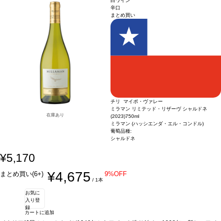
白ワイン
辛口
まとめ買い
チリ マイポ・ヴァレー
ミラマン リミテッド・リザーヴ シャルドネ
在庫あり
(2023)
750ml
ミラマン (ハッシエンダ・エル・コンドル)
葡萄品種:
シャルドネ
¥5,170
¥4,675
まとめ買い(6+)
9%OFF
/ 1本
お気に
入り登
録
カートに追加