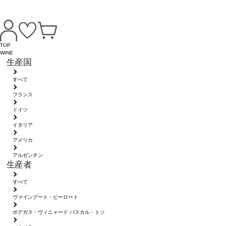
TOP
WINE
生産国
すべて
フランス
ドイツ
イタリア
アメリカ
アルゼンチン
生産者
すべて
ヴァイングート・ピーロート
ボデガス・ヴィニャード パスカル・トソ