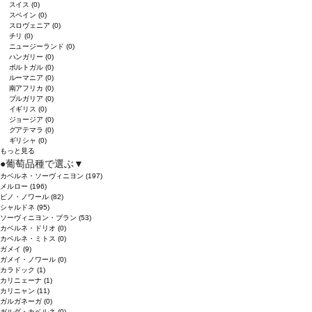
スイス
(0)
スペイン
(0)
スロヴェニア
(0)
チリ
(0)
ニュージーランド
(0)
ハンガリー
(0)
ポルトガル
(0)
ルーマニア
(0)
南アフリカ
(0)
ブルガリア
(0)
イギリス
(0)
ジョージア
(0)
グアテマラ
(0)
ギリシャ
(0)
もっと見る
●
葡萄品種で選ぶ
▼
カベルネ・ソーヴィニヨン
(197)
メルロー
(196)
ピノ・ノワール
(82)
シャルドネ
(95)
ソーヴィニヨン・ブラン
(53)
カベルネ・ドリオ
(0)
カベルネ・ミトス
(0)
ガメイ
(9)
ガメイ・ノワール
(0)
カラドック
(1)
カリニェーナ
(1)
カリニャン
(11)
ガルガネーガ
(0)
ガルダ・カベルネ
(0)