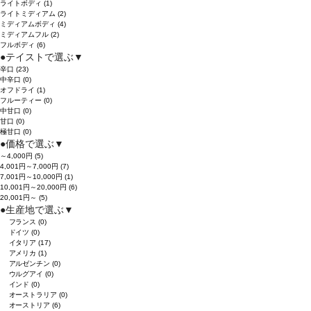
ライトボディ
(1)
ライトミディアム
(2)
ミディアムボディ
(4)
ミディアムフル
(2)
フルボディ
(6)
●
テイストで選ぶ
▼
辛口
(23)
中辛口
(0)
オフドライ
(1)
フルーティー
(0)
中甘口
(0)
甘口
(0)
極甘口
(0)
●
価格で選ぶ
▼
～4,000円
(5)
4,001円～7,000円
(7)
7,001円～10,000円
(1)
10,001円～20,000円
(6)
20,001円～
(5)
●
生産地で選ぶ
▼
フランス
(0)
ドイツ
(0)
イタリア
(17)
アメリカ
(1)
アルゼンチン
(0)
ウルグアイ
(0)
インド
(0)
オーストラリア
(0)
オーストリア
(6)