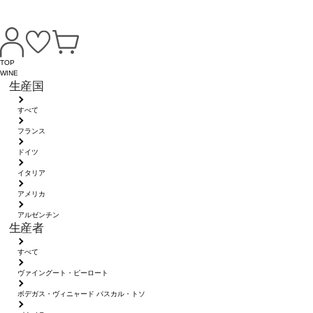
TOP
WINE
生産国
すべて
フランス
ドイツ
イタリア
アメリカ
アルゼンチン
生産者
すべて
ヴァイングート・ピーロート
ボデガス・ヴィニャード パスカル・トソ