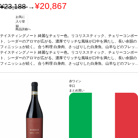
¥20,867
¥23,188
→
お気に
入り登
録
商品詳細へ
テイスティングノート
綺麗なチェリー色。リコリススティック、チェリーコンポー
ト、シーダーのアロマが広がる。濃厚でリッチな風味が口中を満たし、長い余韻の
フィニッシュが続く。
合う料理
白身肉、さっぱりした白身魚、山羊などのフレッ
シュチーズなどと好相性
テイスティングノート
綺麗なチェリー色。リコリススティック、チェリーコンポー
葡萄品種
ピノ・ノワール 100%
*本ヴィンテージが在庫切
れの場合、在庫があり価格が同様の場合は自動的に次のヴィンテージに変更されま
ト、シーダーのアロマが広がる。濃厚でリッチな風味が口中を満たし、長い余韻の
す、ご了承ください。
フィニッシュが続く。
合う料理
白身肉、さっぱりした白身魚、山羊などのフレッ
シュチーズなどと好相性
葡萄品種
ピノ・ノワール 100%
*本ヴィンテージが在庫切
れの場合、在庫があり価格が同様の場合は自動的に次のヴィンテージに変更されま
す、ご了承ください。
赤ワイン
辛口
まとめ買い