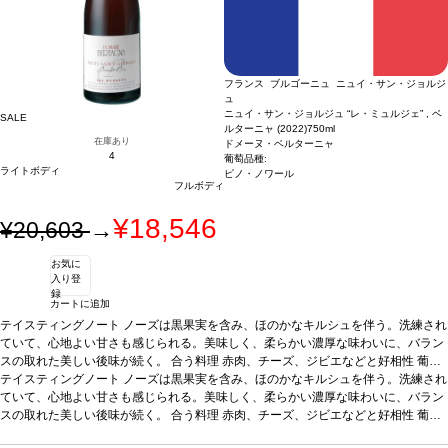
フランス ブルゴーニュ ニュイ・サン・ジョルジ
ュ
ニュイ・サン・ジョルジュ “レ・ミュルジェ” , ベ
SALE
ルターニャ (2022)
750ml
在庫あり
ドメーヌ・ベルターニャ
4
葡萄品種:
ライトボディ
ピノ・ノワール
フルボディ
¥18,546
¥20,603
→
お気に
入り登
録
カートに追加
テイスティングノート
ノーズは黒果実を含み、ほのかなキルシュを伴う。洗練され
ていて、心地よい甘さも感じられる。美味しく、柔らかい濃厚な味わいに、バラン
スの取れた美しい後味が続く。
合う料理
赤肉、チーズ、ジビエなどと好相性
葡萄
品種
テイスティングノート
ピノ・ノワール
*本ヴィンテージが在庫切れの場合、在庫があり価格が同様の
ノーズは黒果実を含み、ほのかなキルシュを伴う。洗練され
場合は自動的に次のヴィンテージに変更されます、ご了承ください。
ていて、心地よい甘さも感じられる。美味しく、柔らかい濃厚な味わいに、バラン
スの取れた美しい後味が続く。
合う料理
赤肉、チーズ、ジビエなどと好相性
葡萄
品種
ピノ・ノワール
*本ヴィンテージが在庫切れの場合、在庫があり価格が同様の