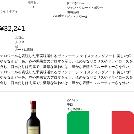
在庫あり
(2021)
750ml
5
ジャン・クロード・ボワセ
ライトボディ
葡萄品種:
フルボディ
ピノ・ノワール
¥32,241
お気に
入り登
録
カートに追加
テロワールを表現した果実味溢れるヴィンテージ
テイスティングノート
美しい鮮
やかなルビー色。赤や黒果実のアロマを示し、ほのかなリコリスやドライローズを
含む。口当たりは肉厚で、濃厚な味わいは、豊かな表情のフルーティーさを伴い、
力強い後味が続く。2033年ごろまで飲み頃。
テロワールを表現した果実味溢れるヴィンテージ
合う料理
テイスティングノート
ローストしたラム、鴨の胸
美しい鮮
肉、ジビエ、チーズ（エポワス、ラングル）などと好相性
やかなルビー色。赤や黒果実のアロマを示し、ほのかなリコリスやドライローズを
葡萄品種
ピノ・ノワー
ル
含む。口当たりは肉厚で、濃厚な味わいは、豊かな表情のフルーティーさを伴い、
力強い後味が続く。2033年ごろまで飲み頃。
合う料理
ローストしたラム、鴨の胸
肉、ジビエ、チーズ（エポワス、ラングル）などと好相性
葡萄品種
ピノ・ノワー
ル
赤ワイン
辛口
まとめ買い