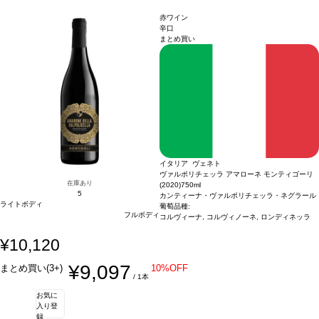
場合は自動的に次のヴィンテージに変更されます、ご了承ください。
赤ワイン
辛口
まとめ買い
イタリア ヴェネト
ヴァルポリチェッラ アマローネ モンティゴーリ
在庫あり
(2020)
750ml
5
カンティーナ・ヴァルポリチェッラ・ネグラール
ライトボディ
葡萄品種:
フルボディ
コルヴィーナ, コルヴィノーネ, ロンディネッラ
¥10,120
¥9,097
まとめ買い(3+)
10%OFF
/ 1本
お気に
入り登
録