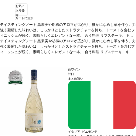
お気に
入り登
録
カートに追加
テイスティングノート
黒果実や胡椒のアロマが広がり、微かになめし革を伴う。力
強く凝縮した味わいは、しっかりとしたストラクチャーを持ち、トーストを含むフ
ィニッシュが続く。素晴らしくエレガントな一本。
合う料理
リブステーキ、キ
ジ、野ウサギ、ラムのロースト、風味の強いチーズなどと好相性
テイスティングノート
黒果実や胡椒のアロマが広がり、微かになめし革を伴う。力
葡萄品種
ピノ・
ノワール
強く凝縮した味わいは、しっかりとしたストラクチャーを持ち、トーストを含むフ
*本ヴィンテージが在庫切れの場合、在庫があり価格が同様の場合は自動
的に次のヴィンテージに変更されます、ご了承ください。
ィニッシュが続く。素晴らしくエレガントな一本。
合う料理
リブステーキ、キ
ジ、野ウサギ、ラムのロースト、風味の強いチーズなどと好相性
葡萄品種
ピノ・
ノワール
*本ヴィンテージが在庫切れの場合、在庫があり価格が同様の場合は自動
的に次のヴィンテージに変更されます、ご了承ください。
白ワイン
甘口
まとめ買い
イタリア ピエモンテ