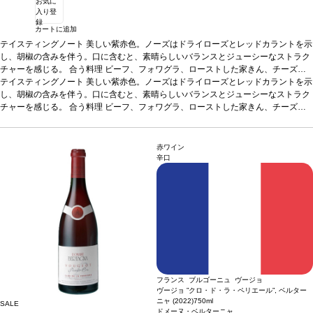
お気に
入り登
録
カートに追加
テイスティングノート
美しい紫赤色。ノーズはドライローズとレッドカラントを示
し、胡椒の含みを伴う。口に含むと、素晴らしいバランスとジューシーなストラク
チャーを感じる。
合う料理
ビーフ、フォワグラ、ローストした家きん、チーズ
（シャウルス、ブリー・ド・モー、トム・ド・サヴォワ、ルブロション・ド・サヴ
テイスティングノート
美しい紫赤色。ノーズはドライローズとレッドカラントを示
ォワ、カンタル、モン・ドール、エポワス）などと好相性
し、胡椒の含みを伴う。口に含むと、素晴らしいバランスとジューシーなストラク
葡萄品種
ピノ・ノワー
ル
チャーを感じる。
*本ヴィンテージが在庫切れの場合、在庫があり価格が同様の場合は自動的に次
合う料理
ビーフ、フォワグラ、ローストした家きん、チーズ
のヴィンテージに変更されます、ご了承ください。
（シャウルス、ブリー・ド・モー、トム・ド・サヴォワ、ルブロション・ド・サヴ
ォワ、カンタル、モン・ドール、エポワス）などと好相性
葡萄品種
ピノ・ノワー
ル
*本ヴィンテージが在庫切れの場合、在庫があり価格が同様の場合は自動的に次
赤ワイン
のヴィンテージに変更されます、ご了承ください。
辛口
フランス ブルゴーニュ ヴージョ
ヴージョ ”クロ・ド・ラ・ペリエール”, ベルター
ニャ (2022)
750ml
SALE
ドメーヌ・ベルターニャ