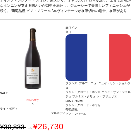
格が同様の場合は自動的に次のヴィンテージに変更されます、ご了承ください。
テイスティングノート
スミレ、黒スグリ、ミネラルのアロマが漂う。上質で滑らか
なタンニンが支える味わいが口中を満たし、ジューシーで美味しいフィニッシュが
続く。
葡萄品種
ピノ・ノワール
*本ヴィンテージが在庫切れの場合、在庫があり価
格が同様の場合は自動的に次のヴィンテージに変更されます、ご了承ください。
赤ワイン
辛口
フランス ブルゴーニュ ニュイ・サン・ジョルジ
ュ
ジャン・クロード・ボワセ ニュイ・サン・ジョル
SALE
ジュ プルミエ・クリュ レ・プリュリエ
残りわずか
(2023)
750ml
5
ジャン・クロード・ボワセ
ライトボディ
葡萄品種:
フルボディ
ピノ・ノワール
¥26,730
¥30,833
→