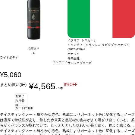
イタリア トスカーナ
キャンティ・クラッシコ リゼルヴァ ボナッキ
在庫あり
(2020)
750ml
4
ボナッキ
ライトボディ
葡萄品種:
フルボディ
サンジョヴェーゼ
¥5,060
¥4,565
まとめ買い(6+)
9%OFF
/ 1本
お気に
入り登
録
カートに追加
テイスティングノート
鮮やかな赤色、熟成によりガーネット色に変化する。ノーズ
は濃厚で持続性があり、熟した赤果実と黒胡椒の含みがよく混ざり合っている。 柔
らかくバランスが取れていて、たっぷりとした味わいが長く続く。程よく感じるタ
ンニンは、素晴らしく溶け込んでいる。
テイスティングノート
鮮やかな赤色、熟成によりガーネット色に変化する。ノーズ
合う料理
濃厚な料理、グリル肉、ジビエ