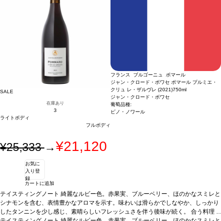
フランス ブルゴーニュ ポマール
ジャン・クロード・ボワセ ポマール プルミエ・
クリュ レ・ザルヴレ (2021)
750ml
SALE
ジャン・クロード・ボワセ
在庫あり
葡萄品種:
3
ピノ・ノワール
ライトボディ
フルボディ
¥21,120
¥25,333
→
お気に
入り登
録
カートに追加
テイスティングノート
綺麗なルビー色。赤果実、ブルーベリー、ほのかなスミレと
シナモンを含む、表情豊かなアロマを示す。味わいは滑らかでしなやか、しっかり
したタンニンを少し感じ、素晴らしいフレッシュさを伴う後味が続く。
合う料理
ジビエ、ステーキ、ラム、牛のチーズや濃い風味のチーズなどと良く合う
*本ヴィンテージが在庫切れの場合、在庫があり価格が同様の場合は自動的に次の
テイスティングノート
綺麗なルビー色。赤果実、ブルーベリー、ほのかなスミレと
葡萄品種