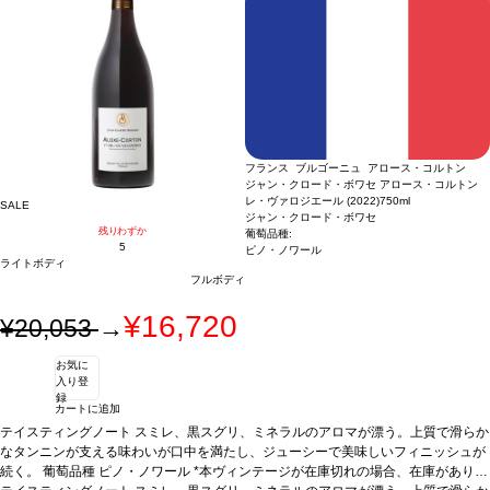
フランス ブルゴーニュ アロース・コルトン
ジャン・クロード・ボワセ アロース・コルトン
レ・ヴァロジエール (2022)
750ml
SALE
ジャン・クロード・ボワセ
残りわずか
葡萄品種:
5
ピノ・ノワール
ライトボディ
フルボディ
¥16,720
¥20,053
→
お気に
入り登
録
カートに追加
テイスティングノート
スミレ、黒スグリ、ミネラルのアロマが漂う。上質で滑らか
なタンニンが支える味わいが口中を満たし、ジューシーで美味しいフィニッシュが
続く。
葡萄品種
ピノ・ノワール
*本ヴィンテージが在庫切れの場合、在庫があり価