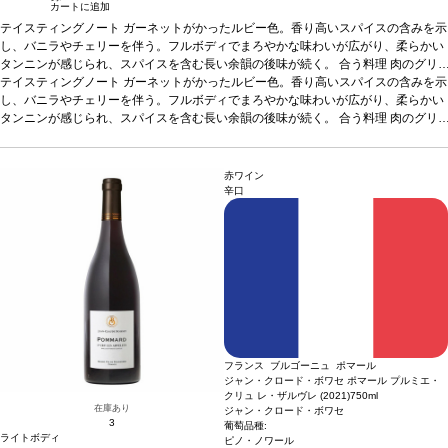
カートに追加
テイスティングノート
ガーネットがかったルビー色。香り高いスパイスの含みを示
し、バニラやチェリーを伴う。フルボディでまろやかな味わいが広がり、柔らかい
タンニンが感じられ、スパイスを含む長い余韻の後味が続く。
合う料理
肉のグリ
ルや煮込み料理、ジビエ、熟成チーズなどと好相性
テイスティングノート
ガーネットがかったルビー色。香り高いスパイスの含みを示
葡萄品種
コルヴィーナ、コル
ヴィノーネ、ロンディネッラ
し、バニラやチェリーを伴う。フルボディでまろやかな味わいが広がり、柔らかい
*本ヴィンテージが在庫切れの場合、在庫があり価格
が同様の場合は自動的に次のヴィンテージに変更されます、ご了承ください。
タンニンが感じられ、スパイスを含む長い余韻の後味が続く。
合う料理
肉のグリ
ルや煮込み料理、ジビエ、熟成チーズなどと好相性
葡萄品種
コルヴィーナ、コル
ヴィノーネ、ロンディネッラ
*本ヴィンテージが在庫切れの場合、在庫があり価格
が同様の場合は自動的に次のヴィンテージに変更されます、ご了承ください。
赤ワイン
辛口
フランス ブルゴーニュ ポマール
ジャン・クロード・ボワセ ポマール プルミエ・
クリュ レ・ザルヴレ (2021)
750ml
在庫あり
ジャン・クロード・ボワセ
3
葡萄品種:
ライトボディ
ピノ・ノワール