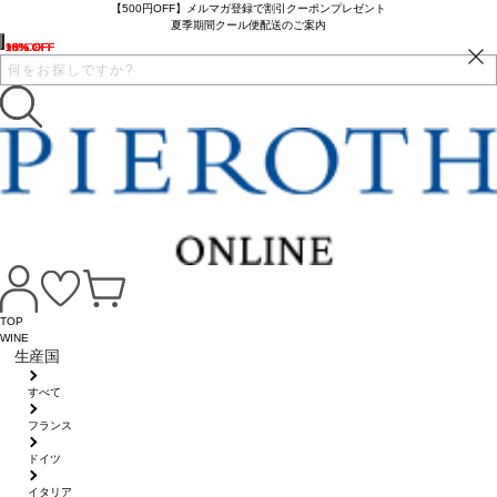
【500円OFF】メルマガ登録で割引クーポンプレゼント
夏季期間クール便配送のご案内
10% OFF
16% OFF
13% OFF
13% OFF
10% OFF
9% OFF
16% OFF
15% OFF
TOP
WINE
生産国
すべて
フランス
ドイツ
イタリア