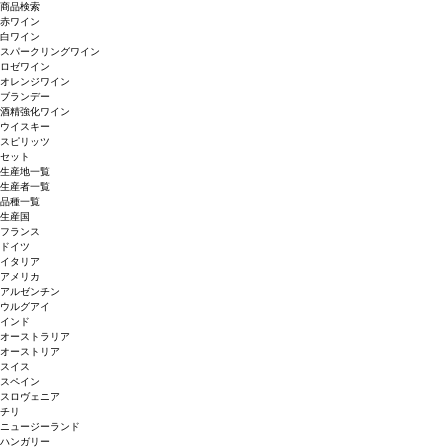
商品検索
赤ワイン
白ワイン
スパークリングワイン
ロゼワイン
オレンジワイン
ブランデー
酒精強化ワイン
ウイスキー
スピリッツ
セット
生産地一覧
生産者一覧
品種一覧
生産国
フランス
ドイツ
イタリア
アメリカ
アルゼンチン
ウルグアイ
インド
オーストラリア
オーストリア
スイス
スペイン
スロヴェニア
チリ
ニュージーランド
ハンガリー