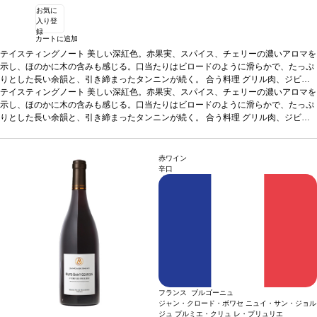
お気に
入り登
録
カートに追加
テイスティングノート
美しい深紅色。赤果実、スパイス、チェリーの濃いアロマを
示し、ほのかに木の含みも感じる。口当たりはビロードのように滑らかで、たっぷ
りとした長い余韻と、引き締まったタンニンが続く。
合う料理
グリル肉、ジビ
エ、チーズ（マンステール、マロワール）などと好相性
*本ヴィンテージが在庫切れの場合、在庫があり価格が同様の場合は自動的に次の
テイスティングノート
美しい深紅色。赤果実、スパイス、チェリーの濃いアロマを
葡萄品種
ピノ・ノワール
ヴィンテージに変更されます、ご了承ください。
示し、ほのかに木の含みも感じる。口当たりはビロードのように滑らかで、たっぷ
りとした長い余韻と、引き締まったタンニンが続く。
合う料理
グリル肉、ジビ
エ、チーズ（マンステール、マロワール）などと好相性
*本ヴィンテージが在庫切れの場合、在庫があり価格が同様の場合は自動的に次の
葡萄品種
ピノ・ノワール
ヴィンテージに変更されます、ご了承ください。
赤ワイン
辛口
フランス ブルゴーニュ
ジャン・クロード・ボワセ ニュイ・サン・ジョル
ジュ プルミエ・クリュ レ・プリュリエ