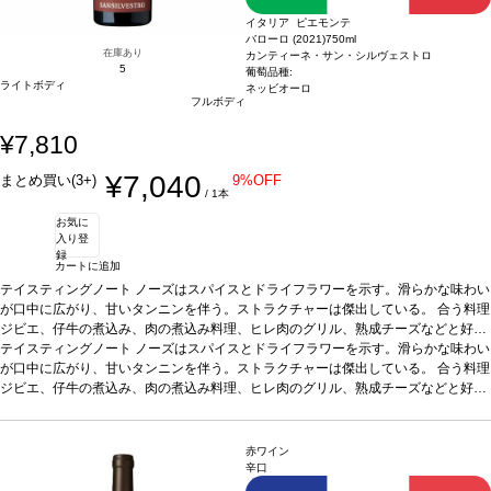
イタリア ピエモンテ
バローロ (2021)
750ml
在庫あり
カンティーネ・サン・シルヴェストロ
5
葡萄品種:
ライトボディ
ネッビオーロ
フルボディ
¥7,810
¥7,040
まとめ買い(3+)
9%OFF
/ 1本
お気に
入り登
録
カートに追加
テイスティングノート
ノーズはスパイスとドライフラワーを示す。滑らかな味わい
が口中に広がり、甘いタンニンを伴う。ストラクチャーは傑出している。
合う料理
ジビエ、仔牛の煮込み、肉の煮込み料理、ヒレ肉のグリル、熟成チーズなどと好相
性
テイスティングノート
葡萄品種
100% ネッビオーロ
ノーズはスパイスとドライフラワーを示す。滑らかな味わい
認証
EQUALITAS認証
*本ヴィンテージが在庫切れ
の場合、在庫があり価格が同様の場合は自動的に次のヴィンテージに変更されま
が口中に広がり、甘いタンニンを伴う。ストラクチャーは傑出している。
合う料理
す、ご了承ください。
ジビエ、仔牛の煮込み、肉の煮込み料理、ヒレ肉のグリル、熟成チーズなどと好相
性
葡萄品種
100% ネッビオーロ
認証
EQUALITAS認証
*本ヴィンテージが在庫切れ
の場合、在庫があり価格が同様の場合は自動的に次のヴィンテージに変更されま
す、ご了承ください。
赤ワイン
辛口