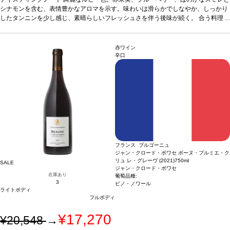
ピノ・ノワール
ヴィンテージに変更されます、ご了承ください。
シナモンを含む、表情豊かなアロマを示す。味わいは滑らかでしなやか、しっかり
したタンニンを少し感じ、素晴らしいフレッシュさを伴う後味が続く。
合う料理
ジビエ、ステーキ、ラム、牛のチーズや濃い風味のチーズなどと良く合う
*本ヴィンテージが在庫切れの場合、在庫があり価格が同様の場合は自動的に次の
葡萄品種
ピノ・ノワール
ヴィンテージに変更されます、ご了承ください。
赤ワイン
辛口
フランス ブルゴーニュ
ジャン・クロード・ボワセ ボーヌ・プルミエ・ク
リュ レ・グレーヴ (2021)
750ml
SALE
ジャン・クロード・ボワセ
在庫あり
葡萄品種:
3
ピノ・ノワール
ライトボディ
フルボディ
¥17,270
¥20,548
→