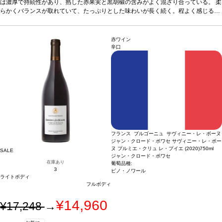
などと好相性
は濃厚で持続性があり、熟した赤果実と黒胡椒の含みがよく混ざり合っている。 柔
葡萄品種
100% サンジョヴェーゼ
*本ヴィンテージが在庫切れの場
合、在庫があり価格が同様の場合は自動的に次のヴィンテージに変更されます、ご
らかくバランスが取れていて、たっぷりとした味わいが長く続く。程よく感じるタ
了承ください。
ンニンは、素晴らしく溶け込んでいる。
合う料理
濃厚な料理、グリル肉、ジビエ
などと好相性
葡萄品種
100% サンジョヴェーゼ
*本ヴィンテージが在庫切れの場
合、在庫があり価格が同様の場合は自動的に次のヴィンテージに変更されます、ご
赤ワイン
了承ください。
辛口
フランス ブルゴーニュ サヴィニー・レ・ボーヌ
ジャン・クロード・ボワセ サヴィニー・レ・ボー
ヌ プルミエ・クリュ レ・プイエ (2020)
750ml
SALE
ジャン・クロード・ボワセ
在庫あり
葡萄品種:
3
ピノ・ノワール
ライトボディ
フルボディ
¥14,960
¥17,248
→