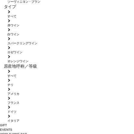
ソーヴィニヨン・ブラン
タイプ
すべて
赤ワイン
白ワイン
スパークリングワイン
ロゼワイン
オレンジワイン
原産地呼称／等級
すべて
チリ
アメリカ
フランス
ドイツ
イタリア
GIFT
EVENTS