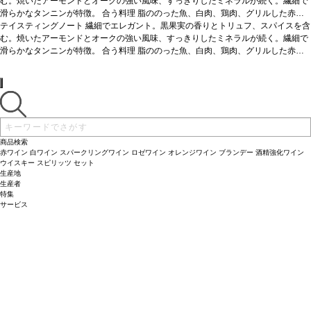
む。焼いたアーモンドとオークの強い風味、すっきりしたミネラルが続く。繊細で
滑らかなタンニンが特徴。
合う料理
脂ののった魚、白肉、鶏肉、グリルした赤
肉、チーズ （アベイ・ド・シトー、ブリア・サヴァラン、ルブロションチーズ、ヴ
テイスティングノート
繊細でエレガント。黒果実の香りとトリュフ、スパイスを含
ァシュラン・モン・ドール）と好相性。
む。焼いたアーモンドとオークの強い風味、すっきりしたミネラルが続く。繊細で
葡萄品種
ピノ・ノワール
滑らかなタンニンが特徴。
合う料理
脂ののった魚、白肉、鶏肉、グリルした赤
肉、チーズ （アベイ・ド・シトー、ブリア・サヴァラン、ルブロションチーズ、ヴ
ァシュラン・モン・ドール）と好相性。
葡萄品種
ピノ・ノワール
商品検索
赤ワイン
白ワイン
スパークリングワイン
ロゼワイン
オレンジワイン
ブランデー
酒精強化ワイン
ウイスキー
スピリッツ
セット
生産地
生産者
特集
サービス