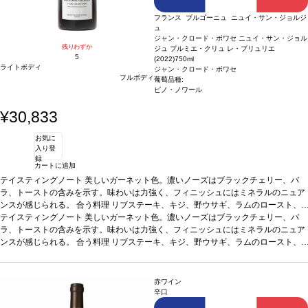
フランス ブルゴーニュ ニュイ・サン・ジョルジ
ュ
ジャン・クロード・ボワセ ニュイ・サン・ジョル
残りわずか
ジュ プルミエ・クリュ レ・プリュリエ
5
(2022)
750ml
ライトボディ
ジャン・クロード・ボワセ
フルボディ
葡萄品種:
ピノ・ノワール
¥30,833
お気に
入り登
録
カートに追加
テイスティングノート
美しいガーネット色。濃いノーズはブラックチェリー、バ
ラ、トーストの含みを示す。味わいは力強く、フィニッシュにはミネラルのニュア
ンスが感じられる。
合う料理
リブステーキ、キジ、野ウサギ、ラムのロースト、
風味の強いチーズなどと好相性
テイスティングノート
美しいガーネット色。濃いノーズはブラックチェリー、バ
葡萄品種
ピノ・ノワール
ラ、トーストの含みを示す。味わいは力強く、フィニッシュにはミネラルのニュア
ンスが感じられる。
合う料理
リブステーキ、キジ、野ウサギ、ラムのロースト、
風味の強いチーズなどと好相性
葡萄品種
ピノ・ノワール
赤ワイン
辛口