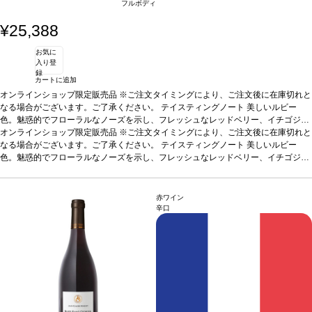
フルボディ
¥25,388
お気に
入り登
録
カートに追加
オンラインショップ限定販売品 ※ご注文タイミングにより、ご注文後に在庫切れと
なる場合がございます。ご了承ください。
テイスティングノート
美しいルビー
色。魅惑的でフローラルなノーズを示し、フレッシュなレッドベリー、イチゴジャ
ム、砕いた木の含みを伴う。たっぷりとした味わいに、生き生きとしたタンニンが
オンラインショップ限定販売品 ※ご注文タイミングにより、ご注文後に在庫切れと
感じられ、素晴らしくバランスの取れた一本。
なる場合がございます。ご了承ください。
テイスティングノート
合う料理
リブステーキ、キジ、野
美しいルビー
ウサギ、ラムのロースト、風味の強いチーズなどと良く合う
色。魅惑的でフローラルなノーズを示し、フレッシュなレッドベリー、イチゴジャ
葡萄品種
ピノ・ノワ
ール
ム、砕いた木の含みを伴う。たっぷりとした味わいに、生き生きとしたタンニンが
感じられ、素晴らしくバランスの取れた一本。
合う料理
リブステーキ、キジ、野
ウサギ、ラムのロースト、風味の強いチーズなどと良く合う
葡萄品種
ピノ・ノワ
赤ワイン
ール
辛口