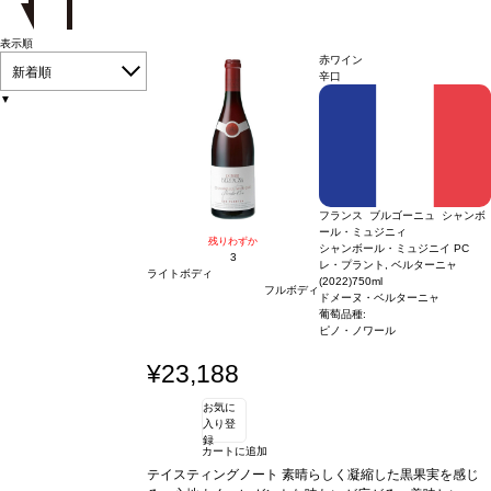
表示順
赤ワイン
新着順
辛口
▼
フランス ブルゴーニュ シャンボ
ール・ミュジニィ
残りわずか
シャンボール・ミュジニイ PC
3
レ・プラント, ベルターニャ
ライトボディ
(2022)
750ml
フルボディ
ドメーヌ・ベルターニャ
葡萄品種:
ピノ・ノワール
¥23,188
お気に
入り登
録
カートに追加
テイスティングノート
素晴らしく凝縮した黒果実を感じ