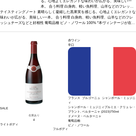
る。心地よくエレガントな味わいが広がる、美味しい一
本。
合う料理
白身肉、軽い魚料理、山羊などのフレッシ
テイスティングノート
素晴らしく凝縮した黒果実を感じる。心地よくエレガントな
ュチーズなどと好相性
葡萄品種
ピノ・ノワール 100%
*本
味わいが広がる、美味しい一本。
ヴィンテージが在庫切れの場合、在庫があり価格が同様の
合う料理
白身肉、軽い魚料理、山羊などのフレ
ッシュチーズなどと好相性
場合は自動的に次のヴィンテージに変更されます、ご了承
葡萄品種
ピノ・ノワール 100%
*本ヴィンテージが在庫
切れの場合、在庫があり価格が同様の場合は自動的に次のヴィンテージに変更され
ください。
ます、ご了承ください。
赤ワイン
辛口
フランス ブルゴーニュ シャンボール・ミュジニ
ィ
シャンボール・ミュジニィプルミエ・クリュ レ・
SALE
プラント, ベルターニャ (2023)
750ml
在庫あり
ドメーヌ・ベルターニャ
4
葡萄品種:
ライトボディ
ピノ・ノワール
フルボディ