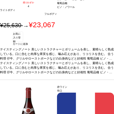
残りわずか
葡萄品種:
4
ピノ・ノワール
ライトボディ
フルボディ
¥23,067
¥25,630
→
お気に
入り登
録
カートに追加
テイスティングノート
美しいストラクチャーとボリュームを表し、素晴らしく熟成
している。口に含むと肉厚な果実を感じ、噛み応えがあり、リコリスを含む。
合う
料理
仔牛、グリルやローストポークなどの白身肉などと好相性
葡萄品種
ピノ・ノ
ワール
テイスティングノート
*本ヴィンテージが在庫切れの場合、在庫があり価格が同様の場合は自動的
美しいストラクチャーとボリュームを表し、素晴らしく熟成
に次のヴィンテージに変更されます、ご了承ください。
している。口に含むと肉厚な果実を感じ、噛み応えがあり、リコリスを含む。
合う
料理
仔牛、グリルやローストポークなどの白身肉などと好相性
葡萄品種
ピノ・ノ
ワール
*本ヴィンテージが在庫切れの場合、在庫があり価格が同様の場合は自動的
に次のヴィンテージに変更されます、ご了承ください。
赤ワイン
辛口