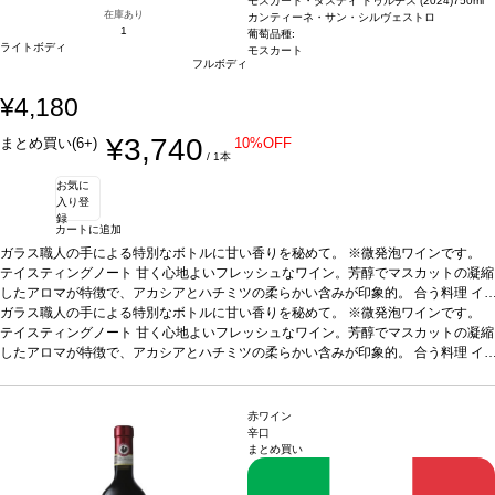
モスカート・ダスティ ドゥルチス (2024)
750ml
在庫あり
カンティーネ・サン・シルヴェストロ
1
葡萄品種:
ライトボディ
モスカート
フルボディ
¥4,180
¥3,740
まとめ買い(6+)
10%OFF
/ 1本
お気に
入り登
録
カートに追加
ガラス職人の手による特別なボトルに甘い香りを秘めて。 ※微発泡ワインです。
テイスティングノート
甘く心地よいフレッシュなワイン。芳醇でマスカットの凝縮
したアロマが特徴で、アカシアとハチミツの柔らかい含みが印象的。
合う料理
イ
チゴ、ペイストリー、アイスクリーム、ケーキ、またアペリティフやディジェステ
ガラス職人の手による特別なボトルに甘い香りを秘めて。 ※微発泡ワインです。
ィフにも最適
テイスティングノート
葡萄品種
甘く心地よいフレッシュなワイン。芳醇でマスカットの凝縮
100% モスカート
認証
サステイナブルEQUALITAS
*本ヴィ
ンテージが在庫切れの場合、在庫があり価格が同様の場合は自動的に次のヴィンテ
したアロマが特徴で、アカシアとハチミツの柔らかい含みが印象的。
合う料理
イ
ージに変更されます、ご了承ください。
チゴ、ペイストリー、アイスクリーム、ケーキ、またアペリティフやディジェステ
ィフにも最適
葡萄品種
100% モスカート
認証
サステイナブルEQUALITAS
*本ヴィ
ンテージが在庫切れの場合、在庫があり価格が同様の場合は自動的に次のヴィンテ
赤ワイン
ージに変更されます、ご了承ください。
辛口
まとめ買い