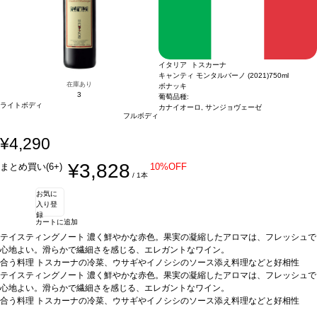
イタリア トスカーナ
キャンティ モンタルバーノ (2021)
750ml
在庫あり
ボナッキ
3
葡萄品種:
ライトボディ
カナイオーロ, サンジョヴェーゼ
フルボディ
¥4,290
¥3,828
まとめ買い(6+)
10%OFF
/ 1本
お気に
入り登
録
カートに追加
テイスティングノート
濃く鮮やかな赤色。果実の凝縮したアロマは、フレッシュで
心地よい。滑らかで繊細さを感じる、エレガントなワイン。
合う料理
トスカーナの冷菜、ウサギやイノシシのソース添え料理などと好相性
葡萄品種
テイスティングノート
サンジョヴェーゼ 90%、カナイオーロ 10%
濃く鮮やかな赤色。果実の凝縮したアロマは、フレッシュで
心地よい。滑らかで繊細さを感じる、エレガントなワイン。
合う料理
トスカーナの冷菜、ウサギやイノシシのソース添え料理などと好相性
葡萄品種
サンジョヴェーゼ 90%、カナイオーロ 10%