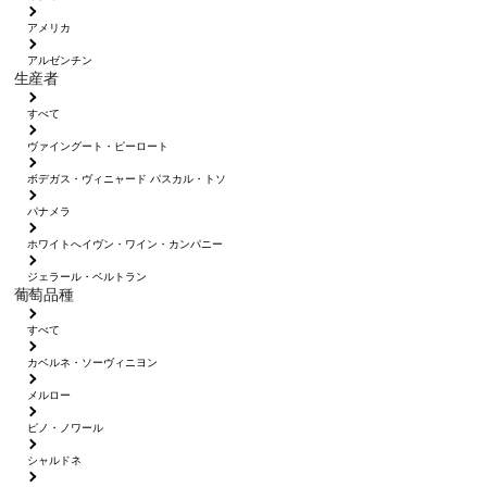
アメリカ
アルゼンチン
生産者
すべて
ヴァイングート・ピーロート
ボデガス・ヴィニャード パスカル・トソ
パナメラ
ホワイトへイヴン・ワイン・カンパニー
ジェラール・ベルトラン
葡萄品種
すべて
カベルネ・ソーヴィニヨン
メルロー
ピノ・ノワール
シャルドネ