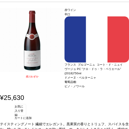
赤ワイン
辛口
フランス ブルゴーニュ コート・ド・ニュイ
ヴージョ PC ”クロ・ドゥ・ラ・ペリエール”
(2018)
750ml
残りわずか
ドメーヌ・ベルターニャ
葡萄品種:
ピノ・ノワール
¥25,630
お気に
入り登
録
カートに追加
テイスティングノート
繊細でエレガント。黒果実の香りとトリュフ、スパイスを含