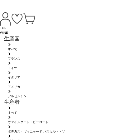
TOP
WINE
生産国
すべて
フランス
ドイツ
イタリア
アメリカ
アルゼンチン
生産者
すべて
ヴァイングート・ピーロート
ボデガス・ヴィニャード パスカル・トソ