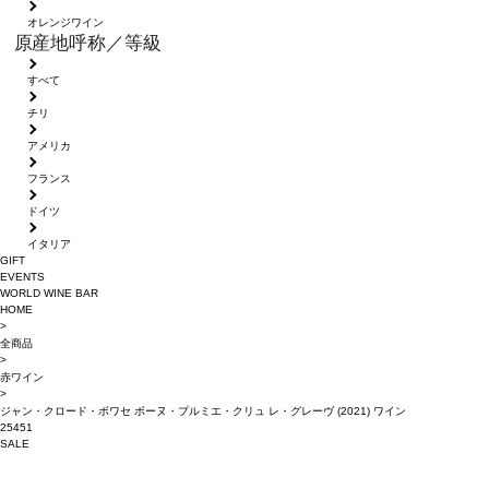
オレンジワイン
原産地呼称／等級
すべて
チリ
アメリカ
フランス
ドイツ
イタリア
GIFT
EVENTS
WORLD WINE BAR
HOME
>
全商品
>
赤ワイン
>
ジャン・クロード・ボワセ ボーヌ・プルミエ・クリュ レ・グレーヴ (2021) ワイン
25451
SALE