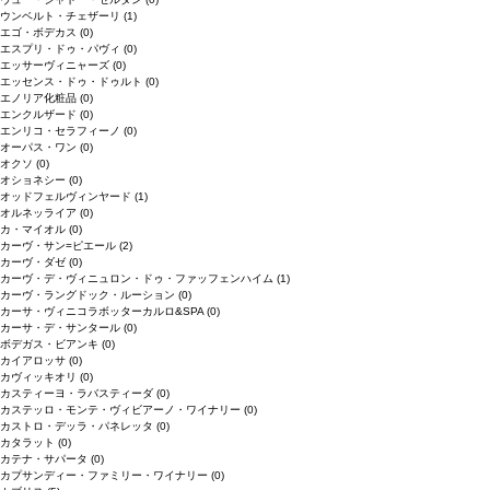
ウンベルト・チェザーリ
(1)
エゴ・ボデカス
(0)
エスプリ・ドゥ・パヴィ
(0)
エッサーヴィニャーズ
(0)
エッセンス・ドゥ・ドゥルト
(0)
エノリア化粧品
(0)
エンクルザード
(0)
エンリコ・セラフィーノ
(0)
オーパス・ワン
(0)
オクソ
(0)
オショネシー
(0)
オッドフェルヴィンヤード
(1)
オルネッライア
(0)
カ・マイオル
(0)
カーヴ・サン=ピエール
(2)
カーヴ・ダゼ
(0)
カーヴ・デ・ヴィニュロン・ドゥ・ファッフェンハイム
(1)
カーヴ・ラングドック・ルーション
(0)
カーサ・ヴィニコラボッターカルロ&SPA
(0)
カーサ・デ・サンタール
(0)
ボデガス・ビアンキ
(0)
カイアロッサ
(0)
カヴィッキオリ
(0)
カスティーヨ・ラバスティーダ
(0)
カステッロ・モンテ・ヴィビアーノ・ワイナリー
(0)
カストロ・デッラ・パネレッタ
(0)
カタラット
(0)
カテナ・サパータ
(0)
カプサンディー・ファミリー・ワイナリー
(0)