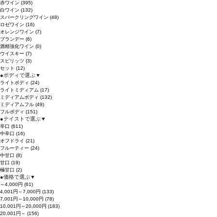
赤ワイン
(395)
白ワイン
(132)
スパークリングワイン
(48)
ロゼワイン
(16)
オレンジワイン
(7)
ブランデー
(6)
酒精強化ワイン
(0)
ウイスキー
(7)
スピリッツ
(3)
セット
(12)
●
ボディで選ぶ
▼
ライトボディ
(24)
ライトミディアム
(17)
ミディアムボディ
(132)
ミディアムフル
(49)
フルボディ
(151)
●
テイストで選ぶ
▼
辛口
(611)
中辛口
(16)
オフドライ
(21)
フルーティー
(24)
中甘口
(8)
甘口
(19)
極甘口
(2)
●
価格で選ぶ
▼
～4,000円
(61)
4,001円～7,000円
(133)
7,001円～10,000円
(78)
10,001円～20,000円
(183)
20,001円～
(156)