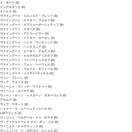
イ・モーリ
(0)
イングルヌック
(0)
インドス
(0)
ヴァイングート・エルンスト・ブレッツ
(0)
ヴァイングート・ケスター・ヴォルフ
(0)
ヴァイングート・ゲブリューダーシュテッフ
(0)
ヴァイングート・スターク
(0)
ヴァイングート・デクスハイマー
(0)
ヴァイングート・ドクター・ローゼン
(0)
ヴァイングート・ハンス・ヴィルシンク
(0)
ヴァイングート・ハンスラング
(0)
ヴァイングート・ピーター・テルゲス
(0)
ヴァイングート・ヒルデガルディスホフ
(0)
ヴァイングート・フーバートゥスホフ
(0)
ヴァイングート・フォン・ヘーヴェル
(0)
ヴァイングート・マルクス・モリトール
(0)
ヴァイングート・メイヤー=ナッケル
(0)
ヴァン・ブレバン
(0)
ヴィア・ワインズ
(0)
ヴィーニャ・ヴィック・ワイナリー
(5)
ヴィーニャ・エドマラ
(0)
ヴィーノ・ロッソ・トスカーノ・ダターヴォラ
(0)
アカルア
(3)
ヴィウ・マネント
(0)
シャトー・ラ・ムーシュティエール
(1)
LGIワインズ
(3)
ヴィコント・ベルナール・ドゥ・ロマネ
(0)
ヴィティクルトーレス マス・ダン・ジル
(0)
ヴィニェド・チャドウィック
(4)
ヴィニェドス・イ・ボデガス・ムニョス
(2)