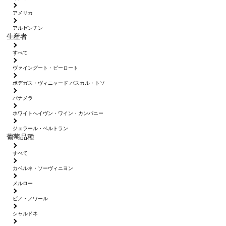
アメリカ
アルゼンチン
生産者
すべて
ヴァイングート・ピーロート
ボデガス・ヴィニャード パスカル・トソ
パナメラ
ホワイトへイヴン・ワイン・カンパニー
ジェラール・ベルトラン
葡萄品種
すべて
カベルネ・ソーヴィニヨン
メルロー
ピノ・ノワール
シャルドネ