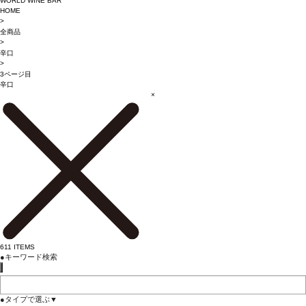
WORLD WINE BAR
HOME
>
全商品
>
辛口
>
3ページ目
辛口
×
611
ITEMS
●
キーワード検索
●
タイプで選ぶ
▼