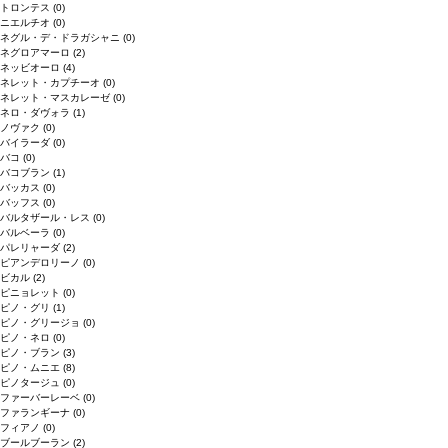
トロンテス
(0)
ニエルチオ
(0)
ネグル・デ・ドラガシャニ
(0)
ネグロアマーロ
(2)
ネッビオーロ
(4)
ネレット・カプチーオ
(0)
ネレット・マスカレーゼ
(0)
ネロ・ダヴォラ
(1)
ノヴァク
(0)
バイラーダ
(0)
バコ
(0)
バコブラン
(1)
バッカス
(0)
バッフス
(0)
バルタザール・レス
(0)
バルベーラ
(0)
パレリャーダ
(2)
ピアンデロリーノ
(0)
ビカル
(2)
ピニョレット
(0)
ピノ・グリ
(1)
ピノ・グリージョ
(0)
ピノ・ネロ
(0)
ピノ・ブラン
(3)
ピノ・ムニエ
(8)
ピノタージュ
(0)
ファーバーレーベ
(0)
ファランギーナ
(0)
フィアノ
(0)
ブールブーラン
(2)