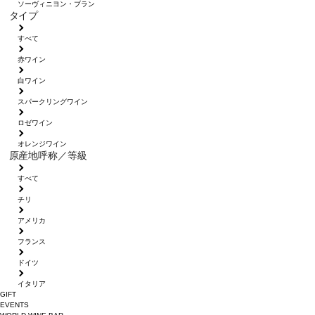
ソーヴィニヨン・ブラン
タイプ
すべて
赤ワイン
白ワイン
スパークリングワイン
ロゼワイン
オレンジワイン
原産地呼称／等級
すべて
チリ
アメリカ
フランス
ドイツ
イタリア
GIFT
EVENTS