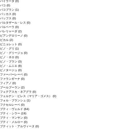
バイラーダ
(0)
バコ
(0)
バコブラン
(1)
バッカス
(0)
バッフス
(0)
バルタザール・レス
(0)
バルベーラ
(0)
パレリャーダ
(2)
ピアンデロリーノ
(0)
ビカル
(2)
ピニョレット
(0)
ピノ・グリ
(1)
ピノ・グリージョ
(0)
ピノ・ネロ
(0)
ピノ・ブラン
(3)
ピノ・ムニエ
(8)
ピノタージュ
(0)
ファーバーレーベ
(0)
ファランギーナ
(0)
フィアノ
(0)
ブールブーラン
(2)
フェテアスカ・ネアグラ
(0)
フェルナン・ピレス（マリア・ゴメス）
(0)
フォル・ブランシュ
(1)
フクセルレーベ
(0)
プティ・ヴェルド
(64)
プティ・シラー
(19)
プティ・マンサン
(0)
プティ・メルロー
(0)
プティット・アルヴィーヌ
(0)