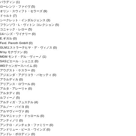
パラディン
(1)
ローレンツ・ファイヴ
(5)
オリン・スウィフト・セラーズ
(9)
ドゥルト
(7)
シークレット・インダルジェンス
(3)
フランソワ・L・ヴィトン コレクション
(5)
コニャック・レロー
(5)
14ハンズ・ワイナリー
(0)
E.ギガル
(0)
Ferd. Pieroth GmbH
(0)
GLMエストラーテヒヤ・デ・ヴィノス
(0)
M by モナヴァン
(0)
MGM モンド・デル・ヴィーノ
(1)
SASピエール・シェニエ
(0)
WGテゥンガースハイム
(0)
アウグスト・ケスラー
(0)
アジエンダ・アグリコラ・パセッティ
(0)
アラルディカ
(0)
アリアンス・ロワール
(0)
アルタ・アレーリャ
(0)
アルタディ
(0)
ルフィーノ
(5)
アルティガ・フュステル
(4)
アルノー・バイヨ
(0)
アルマヴィーヴァ
(6)
アルマニャック・ドゥロール
(0)
アンティノリ
(0)
アンテロ・メンチェタ・ファミリー
(0)
アンドリュー・ピース・ワインズ
(0)
アンドレ・ボロディン
(0)