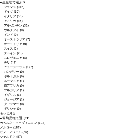
●
生産地で選ぶ
▼
フランス
(315)
ドイツ
(10)
イタリア
(50)
アメリカ
(85)
アルゼンチン
(32)
ウルグアイ
(0)
インド
(0)
オーストラリア
(7)
オーストリア
(8)
スイス
(2)
スペイン
(25)
スロヴェニア
(4)
チリ
(48)
ニュージーランド
(7)
ハンガリー
(0)
ポルトガル
(6)
ルーマニア
(1)
南アフリカ
(0)
ブルガリア
(1)
イギリス
(1)
ジョージア
(1)
グアテマラ
(0)
ギリシャ
(0)
もっと見る
●
葡萄品種で選ぶ
▼
カベルネ・ソーヴィニヨン
(193)
メルロー
(187)
ピノ・ノワール
(76)
シャルドネ
(87)