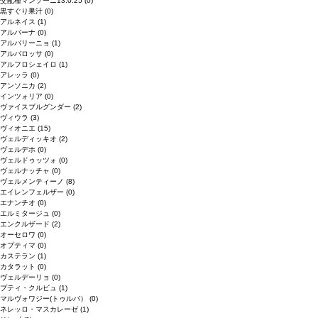
交配種マンゾーニ13.0.25
(0)
黒すぐり果汁
(0)
アルネイス
(1)
アルバーナ
(0)
アルバリーニョ
(1)
アルバロッサ
(0)
アルフロシェイロ
(1)
アレッラ
(0)
アンソニカ
(2)
インツォリア
(0)
ヴァイスブルグンダー
(2)
ヴィウラ
(3)
ヴィオニエ
(15)
ヴェルディッキオ
(2)
ヴェルデホ
(0)
ヴェルドゥッツォ
(0)
ヴェルナッチャ
(0)
ヴェルメンティーノ
(8)
エイレンフェルザー
(0)
エナンチオ
(0)
エルミタージュ
(0)
エンクルザード
(2)
オーセロワ
(0)
オプティマ
(0)
カステラン
(1)
カタラット
(0)
ヴェルデーリョ
(0)
プティ・クルビュ
(1)
マルヴォワジー(トゥルバ）
(0)
ネレッロ・マスカレーゼ
(1)