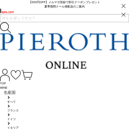
【500円OFF】メルマガ登録で割引クーポンプレゼント
夏季期間クール便配送のご案内
19% OFF
33% OFF
TOP
WINE
生産国
すべて
フランス
ドイツ
イタリア