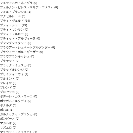
フェテアスカ・ネアグラ
(0)
フェルナン・ピレス（マリア・ゴメス）
(0)
フォル・ブランシュ
(1)
フクセルレーベ
(0)
プティ・ヴェルド
(64)
プティ・シラー
(19)
プティ・マンサン
(0)
プティ・メルロー
(0)
プティット・アルヴィーヌ
(0)
プフングシュタット
(0)
ブラウアー・シュペートブルグンダー
(0)
ブラウアー・ポルトギーザー
(0)
ブラウフランキッシュ
(0)
ブラケット
(0)
ブラック・ミュスカ
(0)
ブラッドオレンジ
(0)
プリミティーヴォ
(1)
フルミント
(0)
フレイザ
(0)
ブレンド
(0)
プロセッコ
(0)
ポデーレ・カストラーニ
(0)
ボデガスアルタディ
(0)
ボナルダ
(0)
ボバル
(1)
ガルナッチャ・ブランカ
(0)
ボンビーノ
(0)
マカベオ
(2)
マズエロ
(0)
マスカット（ミュスカ）
(1)