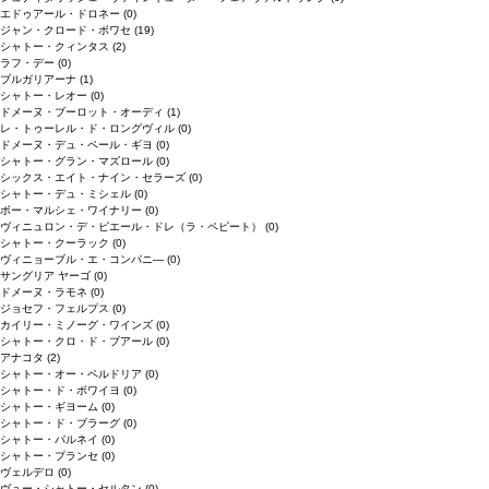
エドゥアール・ドロネー
(0)
ジャン・クロード・ボワセ
(19)
シャトー・クィンタス
(2)
ラフ・デー
(0)
ブルガリアーナ
(1)
シャトー・レオー
(0)
ドメーヌ・ブーロット・オーディ
(1)
レ・トゥーレル・ド・ロングヴィル
(0)
ドメーヌ・デュ・ペール・ギヨ
(0)
シャトー・グラン・マズロール
(0)
シックス・エイト・ナイン・セラーズ
(0)
シャトー・デュ・ミシェル
(0)
ボー・マルシェ・ワイナリー
(0)
ヴィニュロン・デ・ピエール・ドレ（ラ・ペピート）
(0)
シャトー・クーラック
(0)
ヴィニョーブル・エ・コンパニ―
(0)
サングリア ヤーゴ
(0)
ドメーヌ・ラモネ
(0)
ジョセフ・フェルプス
(0)
カイリー・ミノーグ・ワインズ
(0)
シャトー・クロ・ド・ブアール
(0)
アナコタ
(2)
シャトー・オー・ペルドリア
(0)
シャトー・ド・ボワイヨ
(0)
シャトー・ギヨーム
(0)
シャトー・ド・ブラーグ
(0)
シャトー・パルネイ
(0)
シャトー・プランセ
(0)
ヴェルデロ
(0)
ヴュー・シャトー・セルタン
(0)