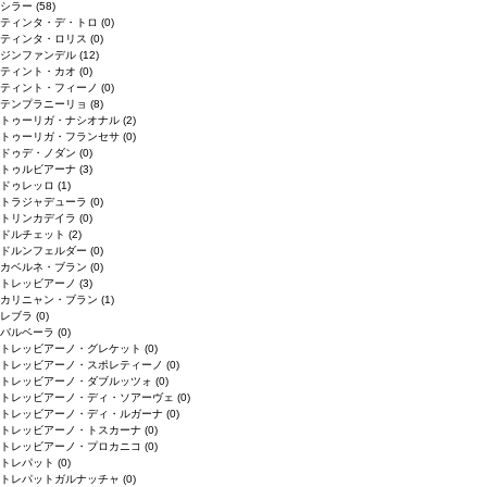
シラー
(58)
ティンタ・デ・トロ
(0)
ティンタ・ロリス
(0)
ジンファンデル
(12)
ティント・カオ
(0)
ティント・フィーノ
(0)
テンプラニーリョ
(8)
トゥーリガ・ナシオナル
(2)
トゥーリガ・フランセサ
(0)
ドゥデ・ノダン
(0)
トゥルビアーナ
(3)
ドゥレッロ
(1)
トラジャデューラ
(0)
トリンカデイラ
(0)
ドルチェット
(2)
ドルンフェルダー
(0)
カベルネ・ブラン
(0)
トレッビアーノ
(3)
カリニャン・ブラン
(1)
レブラ
(0)
バルベーラ
(0)
トレッビアーノ・グレケット
(0)
トレッビアーノ・スポレティーノ
(0)
トレッビアーノ・ダブルッツォ
(0)
トレッビアーノ・ディ・ソアーヴェ
(0)
トレッビアーノ・ディ・ルガーナ
(0)
トレッビアーノ・トスカーナ
(0)
トレッビアーノ・プロカニコ
(0)
トレパット
(0)
トレパットガルナッチャ
(0)