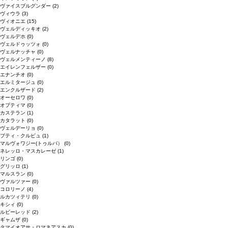
ヴァイスブルグンダー
(2)
ヴィウラ
(3)
ヴィオニエ
(15)
ヴェルディッキオ
(2)
ヴェルデホ
(0)
ヴェルドゥッツォ
(0)
ヴェルナッチャ
(0)
ヴェルメンティーノ
(8)
エイレンフェルザー
(0)
エナンチオ
(0)
エルミタージュ
(0)
エンクルザード
(2)
オーセロワ
(0)
オプティマ
(0)
カステラン
(1)
カタラット
(0)
ヴェルデーリョ
(0)
プティ・クルビュ
(1)
マルヴォワジー(トゥルバ）
(0)
ネレッロ・マスカレーゼ
(1)
リンゴ
(0)
グリッロ
(1)
マルスラン
(0)
ヴァルツァー
(0)
コロリーノ
(4)
ルカツィテリ
(0)
キシィ
(0)
ルビーレッド
(2)
ギャムザ
(0)
タマイオアサ・ロマネアスカ
(0)