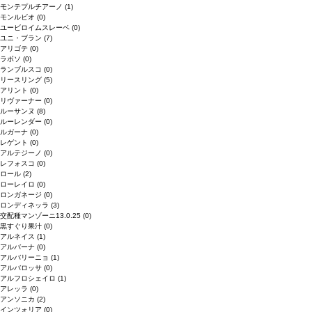
モンテプルチアーノ
(1)
モンルビオ
(0)
ユービロイムスレーベ
(0)
ユニ・ブラン
(7)
アリゴテ
(0)
ラボソ
(0)
ランブルスコ
(0)
リースリング
(5)
アリント
(0)
リヴァーナー
(0)
ルーサンヌ
(8)
ルーレンダー
(0)
ルガーナ
(0)
レゲント
(0)
アルテジーノ
(0)
レフォスコ
(0)
ロール
(2)
ローレイロ
(0)
ロンガネージ
(0)
ロンディネッラ
(3)
交配種マンゾーニ13.0.25
(0)
黒すぐり果汁
(0)
アルネイス
(1)
アルバーナ
(0)
アルバリーニョ
(1)
アルバロッサ
(0)
アルフロシェイロ
(1)
アレッラ
(0)
アンソニカ
(2)
インツォリア
(0)