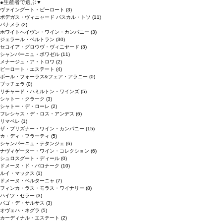
●
生産者で選ぶ
▼
ヴァイングート・ピーロート
(3)
ボデガス・ヴィニャード パスカル・トソ
(11)
パナメラ
(2)
ホワイトへイヴン・ワイン・カンパニー
(3)
ジェラール・ベルトラン
(30)
セコイア・グロウヴ・ヴィニヤード
(3)
シャンパーニュ・ボワゼル
(11)
メナージュ・ア・トロワ
(2)
ピーロート・エステート
(4)
ボール・フォーラス&フェア・アラニー
(0)
ブッチェラ
(0)
リチャード・ハミルトン・ワインズ
(5)
シャトー・クラーク
(3)
シャトー・デ・ローレ
(2)
フレシャス・デ・ロス・アンデス
(6)
リマペレ
(1)
ザ・プリズナー・ワイン・カンパニー
(15)
カ・ディ・フラーティ
(5)
シャンパーニュ・テタンジェ
(6)
ナヴィゲーター・ワイン・コレクション
(6)
シュロスグート・ディール
(0)
ドメーヌ・ド・バロナーク
(10)
ルイ・マックス
(1)
ドメーヌ・ベルターニャ
(7)
フィンカ・ラス・モラス・ワイナリー
(8)
ハイツ・セラー
(3)
パゴ・デ・サルサス
(3)
オヴェハ・ネグラ
(5)
カーディナル・エステート
(2)