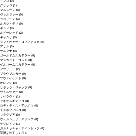
リンゴ
(0)
グリッロ
(1)
マルスラン
(0)
ヴァルツァー
(0)
コロリーノ
(4)
ルカツィテリ
(0)
キシィ
(0)
ルビーレッド
(2)
ギャムザ
(0)
タマイオアサ・ロマネアスカ
(0)
アサル
(0)
サルタナ
(0)
ゴールドムスカテラー
(0)
マスカット・ゴルド
(0)
ゲルバームスカテラー
(0)
アブリュー
(2)
ブラウブルガー
(0)
ツヴァイゲルト
(0)
オレンジ
(0)
リボッラ・ジャッラ
(0)
ヴュルツァー
(0)
サペラヴィ
(1)
アギオルギティコ
(0)
ロディティス・アレポウ
(0)
モスホフィレロ
(0)
マラグジア
(0)
ヴェルシュリースリング
(0)
ラグレイン
(1)
ガルナッチャ・ティントレラ
(0)
選択を終了して戻る