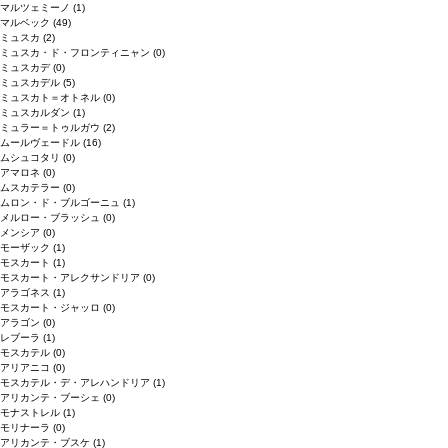
マルツェミーノ
(1)
マルベック
(49)
ミュスカ
(2)
ミュスカ・ド・フロンティニャン
(0)
ミュスカデ
(0)
ミュスカデル
(5)
ミュスカト＝オトネル
(0)
ミュスカルダン
(1)
ミュラー＝トゥルガウ
(2)
ムールヴェードル
(16)
ムシュコタリ
(0)
アマロネ
(0)
ムスカテラー
(0)
ムロン・ド・ブルゴーニュ
(1)
メルロー・ブラッシュ
(0)
メンシア
(0)
モーザック
(1)
モスカート
(1)
モスカート・アレクサンドリア
(0)
アラゴネス
(1)
モスカート・ジャッロ
(0)
アラゴン
(0)
レブーラ
(1)
モスカテル
(0)
アリアニコ
(0)
モスカテル・デ・アレハンドリア
(1)
アリカンテ・ブーシェ
(0)
モナストレル
(1)
モリナーラ
(0)
アリカンテ・ブスケ
(1)