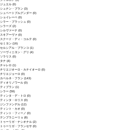
ジュエル
(0)
シュナン・ブラン
(3)
シュペートブルグンダー
(0)
ショイレーベ
(0)
シラー・ブラッシュ
(0)
シラーズ
(2)
シルヴァーナ
(0)
スキアーヴァ
(0)
スクード・ディ・コルテ
(0)
セミヨン
(16)
セルシアル・ブランコ
(1)
ソーヴィニヨン・グリ
(4)
ソラリス
(0)
タナ
(4)
チャレロ
(1)
チリエジオーロ・カナイオーロ
(0)
チリエジョーロ
(0)
カベルネ・フラン
(143)
ディオリノワール
(0)
ティブラン
(1)
シラー
(58)
ティンタ・デ・トロ
(0)
ティンタ・ロリス
(0)
ジンファンデル
(12)
ティント・カオ
(0)
ティント・フィーノ
(0)
テンプラニーリョ
(8)
トゥーリガ・ナシオナル
(2)
トゥーリガ・フランセサ
(0)