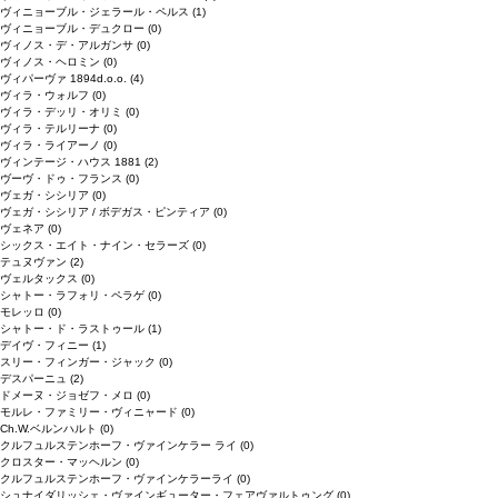
ヴィニョーブル・ジェラール・ペルス
(1)
ヴィニョーブル・デュクロー
(0)
ヴィノス・デ・アルガンサ
(0)
ヴィノス・ヘロミン
(0)
ヴィパーヴァ 1894d.o.o.
(4)
ヴィラ・ウォルフ
(0)
ヴィラ・デッリ・オリミ
(0)
ヴィラ・テルリーナ
(0)
ヴィラ・ライアーノ
(0)
ヴィンテージ・ハウス 1881
(2)
ヴーヴ・ドゥ・フランス
(0)
ヴェガ・シシリア
(0)
ヴェガ・シシリア / ボデガス・ピンティア
(0)
ヴェネア
(0)
シックス・エイト・ナイン・セラーズ
(0)
テュヌヴァン
(2)
ヴェルタックス
(0)
シャトー・ラフォリ・ペラゲ
(0)
モレッロ
(0)
シャトー・ド・ラストゥール
(1)
デイヴ・フィニー
(1)
スリー・フィンガー・ジャック
(0)
デスパーニュ
(2)
ドメーヌ・ジョゼフ・メロ
(0)
モルレ・ファミリー・ヴィニャード
(0)
Ch.W.ベルンハルト
(0)
クルフュルステンホーフ・ヴァインケラー ライ
(0)
クロスター・マッヘルン
(0)
クルフュルステンホーフ・ヴァインケラーライ
(0)
シュナイダリッシェ・ヴァインギューター・フェアヴァルトゥング
(0)