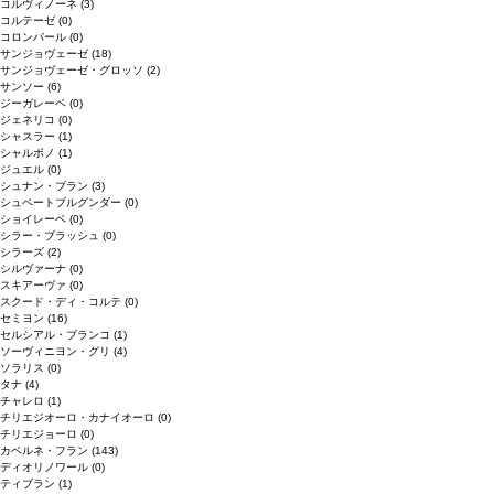
コルヴィノーネ
(3)
コルテーゼ
(0)
コロンバール
(0)
サンジョヴェーゼ
(18)
サンジョヴェーゼ・グロッソ
(2)
サンソー
(6)
ジーガレーベ
(0)
ジェネリコ
(0)
シャスラー
(1)
シャルボノ
(1)
ジュエル
(0)
シュナン・ブラン
(3)
シュペートブルグンダー
(0)
ショイレーベ
(0)
シラー・ブラッシュ
(0)
シラーズ
(2)
シルヴァーナ
(0)
スキアーヴァ
(0)
スクード・ディ・コルテ
(0)
セミヨン
(16)
セルシアル・ブランコ
(1)
ソーヴィニヨン・グリ
(4)
ソラリス
(0)
タナ
(4)
チャレロ
(1)
チリエジオーロ・カナイオーロ
(0)
チリエジョーロ
(0)
カベルネ・フラン
(143)
ディオリノワール
(0)
ティブラン
(1)