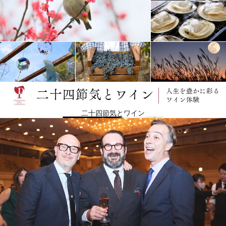
ディアデーマの新しい顔を求めて
2007年、最初の5年間を経て、彼らの仕事に対する認知と肯定が届くようになり、ディアデーマ・
ロッソが批評家から最初の賞を受賞しました。2016年、アルベルトの娘たちが家業とは異なる道を
歩むようになり、会社はリースされることになりました。そして2018年、ムジェロの中心地、450
ヘクタールの敷地に「ファットリア・ディ・コッフェルティーレ」プロジェクトが誕生。生産に対
する考え方が顕著になり、実際にオーガニックオイルやジャムなどの生産が始まりました。数年
後、娘たちリヴィアとジュリアは、家族の手に戻ったディアデーマの新しい顔を見つけるため、故
郷に戻ることを決意。今日、ディアデーマ・ワイナリーはフィレンツェ県で最も重要なワイン生産
者の一つになっています。
二十四節気とワイン