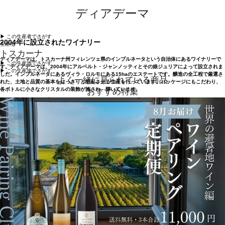
ディアデーマ
▶︎ この生産者でさがす
2004年に設立されたワイナリー
生産地
トスカーナ
ディアデーマは、トスカーナ州フィレンツェ県のインプルネータという自治体にあるワイナリーで
▶︎ この生産地でさがす
す。ディアデーマは、2004年にアルベルト・ジャンノッティとその娘ジュリアによって設立されま
▶︎ この生産地でさがす
した。インプルネータにあるヴィラ・ロルモにある15haのエステートです。醸造の全工程で厳選さ
よく一緒に見られている商品
れた、土地と品質の基本をはっきりと想起させる生産を行っています。パッケージにもこだわり、
各ボトルに小さなクリスタルの装飾が施され、輝いています。
おすすめ特集