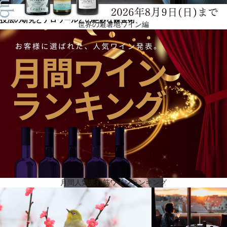
技法の研究とテロワールとの絶妙な錬金術
世界の避暑地ワイン編
ディアデーマはトスカーナの中心部で生まれ、絶え間ない研究と品質への取り組みが、土地、スタ
イル、革新性という3つの要素と結びついてきました。まさに経験と、自然や時間の贈り物に対する
配慮を体現したプロジェクトだと言えます。製品の完成度は、大量生産品に向いていません。ディ
アデーマのDNAは、技法の研究とテロワールとの絶妙な錬金術です。ディアデーマは、トスカーナ
の田園風景への情熱を表現し、その風景をユニークな手法で描き出します。ディアデーマを思い浮
かべるとき、未来が思い浮かびます。ディアデーマは、2004年に最初のワインを発表。フィレンツ
ェの熟練した職人が手作りしたスワロフスキー・クリスタルをラベルに使用しました。ディアデー
マは、わくわくしながらワインの世界に足を踏み入れ、数々の国際的な賞を受賞し、オリンパスの
頂点に立ったのです。
月間人気売れ筋ワインランキング