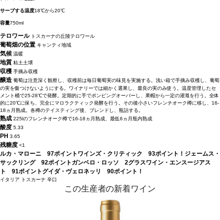
サーブする温度
18℃から20℃
容量
750ml
テロワール
トスカーナの丘陵テロワール
葡萄畑の位置
キャンティ地域
気候
温暖
地質
粘土土壌
収穫
手摘み収穫
醸造
葡萄は注意深く観察し、収穫前は毎日葡萄実の味見を実施する。浅い箱で手摘み収穫し、葡萄
の実を傷つけないようにする。ワイナリーでは細かく選果し、最良の実のみ使う。温度管理したセ
メント桶で25-28℃で発酵。定期的に手でポンピングオーバーし、果帽から一定の灌漑を行う。全体
的に20℃に保ち、完全にマロラクティック発酵を行う。その後小さいフレンチオーク樽に移し、16-
18ヵ月熟成。各樽のテイスティング後、ブレンドし、瓶詰する。
熟成
225lのフレンチオーク樽で16-18ヵ月熟成、最低6ヵ月瓶内熟成
酸度
5.33
PH
3.65
残糖度
<1
ルカ・マローニ 97ポイントワインズ・クリティック 93ポイント！ジェームス・
サックリング 92ポイントガンベロ・ロッソ 2グラスワイン・エンスージアス
ト 91ポイントグイダ・ヴェロネッリ 90ポイント！
イタリア
トスカーナ
辛口
この生産者の新着ワイン