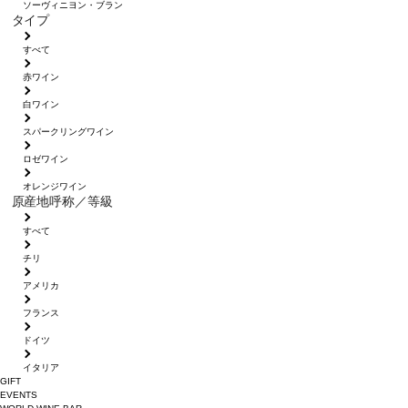
ソーヴィニヨン・ブラン
タイプ
すべて
赤ワイン
白ワイン
スパークリングワイン
ロゼワイン
オレンジワイン
原産地呼称／等級
すべて
チリ
アメリカ
フランス
ドイツ
イタリア
GIFT
EVENTS