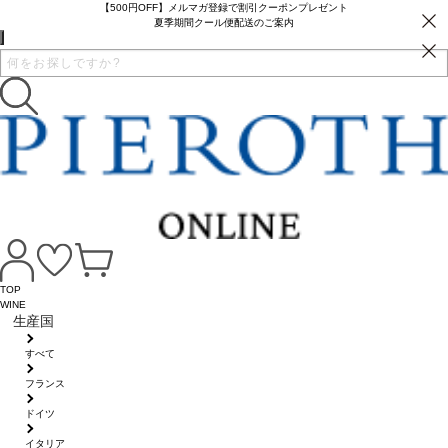
【500円OFF】メルマガ登録で割引クーポンプレゼント
夏季期間クール便配送のご案内
TOP
WINE
生産国
すべて
フランス
ドイツ
イタリア