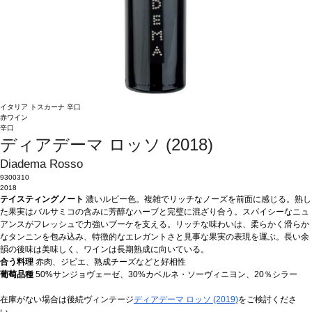
イタリア
トスカーナ
辛口
赤ワイン
辛口
ディアデーマ ロッソ (2018)
Diadema Rosso
9300310
2018
テイスティングノート
濃いルビー色。複雑でリッチなノーズを前面に感じる。熟し
た果実はバルサミコの含みに芳醇なハーブと完璧に混ざり合う。スパイシーなニュ
アンスがフレッシュで力強いブーケを支える。リッチな味わいは、柔らかく滑らか
なタンニンを包み込み、特徴的なエレガントさと見事な果実の表現を運ぶ。長い余
韻の後味は美味しく、ワインは長期熟成に向いている。
合う料理
赤肉、ジビエ、熟成チーズなどと好相性
葡萄品種
50%サンジョヴェーゼ、30%カベルネ・ソーヴィニヨン、20％シラー
在庫がない場合は後続ヴィンテージ
ディアデーマ ロッソ (2019)
をご検討くださ
い。