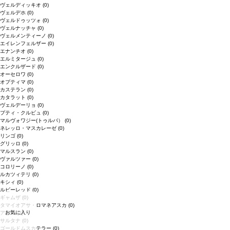
ヴェルディッキオ
(0)
ヴェルデホ
(0)
ヴェルドゥッツォ
(0)
ヴェルナッチャ
(0)
ヴェルメンティーノ
(0)
エイレンフェルザー
(0)
エナンチオ
(0)
エルミタージュ
(0)
エンクルザード
(0)
オーセロワ
(0)
オプティマ
(0)
カステラン
(0)
カタラット
(0)
ヴェルデーリョ
(0)
プティ・クルビュ
(0)
マルヴォワジー(トゥルバ）
(0)
ネレッロ・マスカレーゼ
(0)
リンゴ
(0)
グリッロ
(0)
マルスラン
(0)
ヴァルツァー
(0)
コロリーノ
(0)
ルカツィテリ
(0)
キシィ
(0)
ルビーレッド
(0)
ギャムザ
(0)
タマイオアサ・ロマネアスカ
(0)
お気に入り
アサル
(0)
サルタナ
(0)
ゴールドムスカテラー
(0)