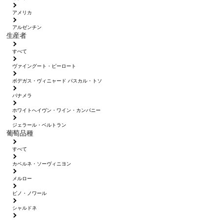
アメリカ
アルゼンチン
生産者
すべて
ヴァイングート・ピーロート
ボデガス・ヴィニャード パスカル・トソ
パナメラ
ホワイトへイヴン・ワイン・カンパニー
ジェラール・ベルトラン
葡萄品種
すべて
カベルネ・ソーヴィニヨン
メルロー
ピノ・ノワール
シャルドネ