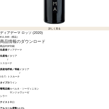
詳しく見る
ディアデーマ ロッソ (2020)
¥11,946
（税込）
商品情報のダウンロード
商品PDF印刷
生産者
ディアデーマ
生産地
イタリア
/
トスカーナ
原産地呼称／等級
イタリア
/
I.G.T.- トスカーナ
タイプ
赤ワイン
葡萄品種
カベルネ・ソーヴィニヨン
サンジョヴェーゼ
シラー
テイスト
辛口
アルコール度数
14.0%