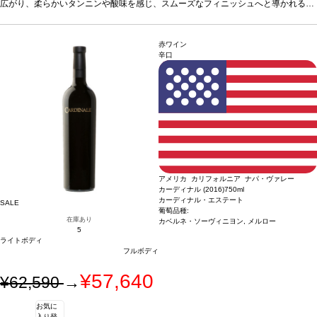
在庫切れの場合、在庫があり価格が同様の場合は自動的に次のヴィンテージに変更
広がり、柔らかいタンニンや酸味を感じ、スムーズなフィニッシュへと導かれる。
されます、ご了承ください。
葡萄品種
カベルネ・ソーヴィニヨン 85%、ピノ・ノワール 5%、ルビー・レッド
4%、ジンファンデル 2%、プティ・シラー 2%、メルロー 2%
*本ヴィンテージが
在庫切れの場合、在庫があり価格が同様の場合は自動的に次のヴィンテージに変更
赤ワイン
されます、ご了承ください。
辛口
アメリカ カリフォルニア ナパ・ヴァレー
カーディナル (2016)
750ml
カーディナル・エステート
SALE
葡萄品種:
在庫あり
カベルネ・ソーヴィニヨン, メルロー
5
ライトボディ
フルボディ
¥57,640
¥62,590
→
お気に
入り登