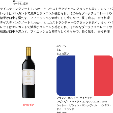
録
カートに追加
テイスティングノート
しっかりとしたストラクチャーのアタックを表す。ミッドパ
レットはエレガントで濃厚なタンニンが感じられ、ほのかなダークチョコレートや
核果が口中を満たす。フィニッシュな素晴らしく滑らかで、長く残る。
合う料理
ビーフ、鴨肉、ラム、ジビエなどのタルタル、カルパッチョ、グリル、ソース添え
テイスティングノート
しっかりとしたストラクチャーのアタックを表す。ミッドパ
などと好相性。また、野菜のグリル、トリュフパスタ、チーズ、チョコレートデザ
レットはエレガントで濃厚なタンニンが感じられ、ほのかなダークチョコレートや
ート、パルマンティエ風ミンチと鴨のコンフィ、レーズン、アーティチョークのピ
核果が口中を満たす。フィニッシュな素晴らしく滑らかで、長く残る。
合う料理
ューレ、鳩などとも合う。
ビーフ、鴨肉、ラム、ジビエなどのタルタル、カルパッチョ、グリル、ソース添え
葡萄品種
メルロー 46%、カベルネ・フラン 27%、シラ
ー 18%、マルベック 8%、カベルネ・ソーヴィニヨン 1%
などと好相性。また、野菜のグリル、トリュフパスタ、チーズ、チョコレートデザ
*本ヴィンテージが在庫
切れの場合、在庫があり価格が同様の場合は自動的に次のヴィンテージに変更され
ート、パルマンティエ風ミンチと鴨のコンフィ、レーズン、アーティチョークのピ
赤ワイン
ます、ご了承ください。
ューレ、鳩などとも合う。
葡萄品種
メルロー 46%、カベルネ・フラン 27%、シラ
辛口
まとめ買い
ー 18%、マルベック 8%、カベルネ・ソーヴィニヨン 1%
*本ヴィンテージが在庫
切れの場合、在庫があり価格が同様の場合は自動的に次のヴィンテージに変更され
ます、ご了承ください。
フランス ボルドー ポイヤック
レゼルヴ・ドゥ・ラ・コンテス (2023)
750ml
残りわずか
シャトー・ピション・ロングヴィル・コンテス・
ドゥ・ラランド
葡萄品種: