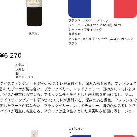
フランス ボルドー メドック
シャトー・プルイヤック (2018)
750ml
シャトー・プルイヤック
在庫あり
葡萄品種:
メルロー, カベルネ・ソーヴィニヨン, カベルネ・
フラン
¥6,270
お気に
入り登
録
カートに追加
テイスティングノート
鮮やかなスミレが反射する、深みのある紫色。フレッシュで
熟したブーケが絡み合い、ブラックベリー、レッドチェリー、ほのかなスミレとス
パイスが幾重にも重なる。アタックは生き生きとした果実味を前面に表し、ジュー
シーで均整の取れた輪郭へと続く。バランスは完璧で、滑らかなタンニンはエレガ
テイスティングノート
鮮やかなスミレが反射する、深みのある紫色。フレッシュで
ントなストラクチャーに継ぎ目なく溶け込んでいる。ミネラルのタッチと余韻が複
熟したブーケが絡み合い、ブラックベリー、レッドチェリー、ほのかなスミレとス
雑さを高め、調和の取れた、テロワールを存分に愉しめる逸品。
パイスが幾重にも重なる。アタックは生き生きとした果実味を前面に表し、ジュー
合う料理
ビー
フ、ハードチーズなどと好相性
シーで均整の取れた輪郭へと続く。バランスは完璧で、滑らかなタンニンはエレガ
葡萄品種
メルロー 64%、カベルネ・ソーヴィニヨ
ン 35%、カベルネ・フラン 1%
ントなストラクチャーに継ぎ目なく溶け込んでいる。ミネラルのタッチと余韻が複
認証
HVE3認証
*本ヴィンテージが在庫切れの場
合、在庫があり価格が同様の場合は自動的に次のヴィンテージに変更されますので
雑さを高め、調和の取れた、テロワールを存分に愉しめる逸品。
合う料理
ビー
ロゼワイン
ご了承ください。
フ、ハードチーズなどと好相性
葡萄品種
メルロー 64%、カベルネ・ソーヴィニヨ
辛口