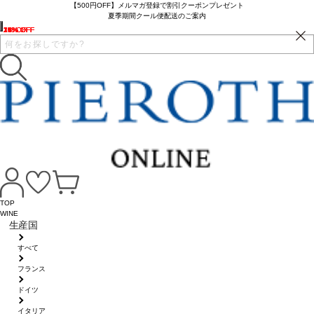
【500円OFF】メルマガ登録で割引クーポンプレゼント
夏季期間クール便配送のご案内
16% OFF
36% OFF
7% OFF
1% OFF
27% OFF
15% OFF
21% OFF
15% OFF
14% OFF
TOP
WINE
生産国
すべて
フランス
ドイツ
イタリア