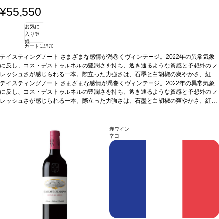
¥55,550
お気に
入り登
録
カートに追加
テイスティングノート
さまざまな感情が渦巻くヴィンテージ。2022年の異常気象
に反し、コス・デストゥルネルの豊潤さを持ち、透き通るような質感と予想外のフ
レッシュさが感じられる一本。際立った力強さは、石墨と白胡椒の爽やかさ、紅茶
の優雅さ、リコリス、チェリー、ブラックベリーなどの甘さを含む官能的で多層な
テイスティングノート
さまざまな感情が渦巻くヴィンテージ。2022年の異常気象
アロマを引き立てている。カシミアのように滑らかなテクスチャーを持ち、終わり
に反し、コス・デストゥルネルの豊潤さを持ち、透き通るような質感と予想外のフ
のない余韻と並外れた熟成のポテンシャルを秘めた、素晴らしく魅惑的な逸品。
レッシュさが感じられる一本。際立った力強さは、石墨と白胡椒の爽やかさ、紅茶
葡
萄品種
の優雅さ、リコリス、チェリー、ブラックベリーなどの甘さを含む官能的で多層な
カベルネ・ソーヴィニヨン61%、メルロー37%、カベルネ・フラン1%、プ
ティ・ヴェルド1%
アロマを引き立てている。カシミアのように滑らかなテクスチャーを持ち、終わり
のない余韻と並外れた熟成のポテンシャルを秘めた、素晴らしく魅惑的な逸品。
葡
赤ワイン
萄品種
カベルネ・ソーヴィニヨン61%、メルロー37%、カベルネ・フラン1%、プ
辛口
ティ・ヴェルド1%