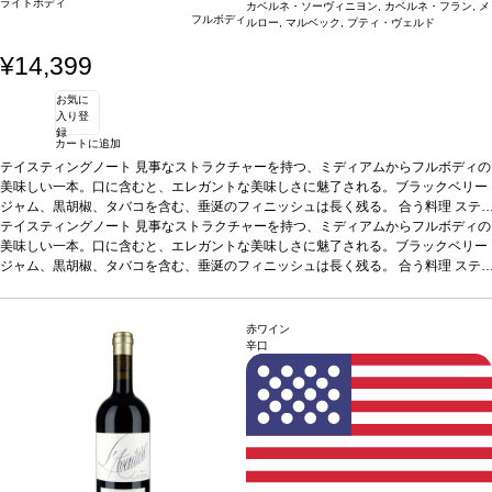
ライトボディ
カベルネ・ソーヴィニヨン, カベルネ・フラン, メ
フルボディ
ルロー, マルベック, プティ・ヴェルド
¥14,399
お気に
入り登
録
カートに追加
テイスティングノート
見事なストラクチャーを持つ、ミディアムからフルボディの
美味しい一本。口に含むと、エレガントな美味しさに魅了される。ブラックベリー
ジャム、黒胡椒、タバコを含む、垂涎のフィニッシュは長く残る。
合う料理
ステ
ーキやポーク、アヒル、ロースト野菜など、さまざまな料理と好相性。
テイスティングノート
見事なストラクチャーを持つ、ミディアムからフルボディの
葡萄品種
カベルネ・ソーヴィニヨン 82％、カベルネ・フラン 7％、メルロー 7％、マルベッ
美味しい一本。口に含むと、エレガントな美味しさに魅了される。ブラックベリー
ク 2％、プティ・ヴェルド 2％
ジャム、黒胡椒、タバコを含む、垂涎のフィニッシュは長く残る。
サスティナブル認証
ナパ・グリーン・ワイナリー、
合う料理
ステ
ナパ・グリーンランド、フィッシュ・フレンドリー・ファーミング
ーキやポーク、アヒル、ロースト野菜など、さまざまな料理と好相性。
*本ヴィンテー
葡萄品種
ジが在庫切れの場合、在庫があり価格が同様の場合は自動的に次のヴィンテージに
カベルネ・ソーヴィニヨン 82％、カベルネ・フラン 7％、メルロー 7％、マルベッ
変更されます、ご了承ください。
ク 2％、プティ・ヴェルド 2％
サスティナブル認証
ナパ・グリーン・ワイナリー、
赤ワイン
ナパ・グリーンランド、フィッシュ・フレンドリー・ファーミング
*本ヴィンテー
辛口
ジが在庫切れの場合、在庫があり価格が同様の場合は自動的に次のヴィンテージに
変更されます、ご了承ください。