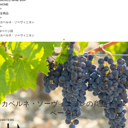
WORLD WINE BAR
HOME
>
全商品
>
カベルネ・ソーヴィニヨン
>
2ページ目
カベルネ・ソーヴィニヨン
×
カベルネ・ソーヴィニヨンの商品一覧 2
ページ目
196
ITEMS