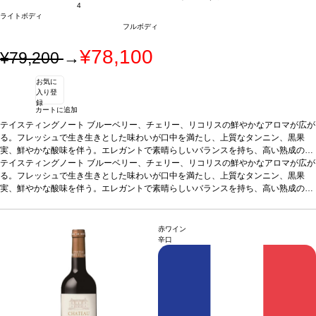
4
ライトボディ
フルボディ
¥78,100
¥79,200
→
お気に
入り登
録
カートに追加
テイスティングノート
ブルーベリー、チェリー、リコリスの鮮やかなアロマが広が
る。フレッシュで生き生きとした味わいが口中を満たし、上質なタンニン、黒果
実、鮮やかな酸味を伴う。エレガントで素晴らしいバランスを持ち、高い熟成のポ
テンシャルを予感させる逸品。
テイスティングノート
ブルーベリー、チェリー、リコリスの鮮やかなアロマが広が
合う料理
神戸牛、トリュフ、グリルしたラムなど
と好相性
る。フレッシュで生き生きとした味わいが口中を満たし、上質なタンニン、黒果
葡萄品種
100% カベルネ・ソーヴィニヨン
実、鮮やかな酸味を伴う。エレガントで素晴らしいバランスを持ち、高い熟成のポ
テンシャルを予感させる逸品。
合う料理
神戸牛、トリュフ、グリルしたラムなど
と好相性
葡萄品種
100% カベルネ・ソーヴィニヨン
赤ワイン
辛口