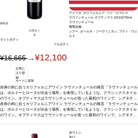
アメリカ カリフォルニア パソ・ロブレス
ラヴァンチュール オプティマス (2019)
750ml
ラヴァンチュール
SALE
葡萄品種:
在庫あり
シラー, カベルネ・ソーヴィニヨン, プティ・ヴェ
5
ルド
ライトボディ
フルボディ
¥12,100
¥16,665
→
お気に
入り登
録
カートに追加
赤身の肉に合うカリフォルニアワイン ラヴァンチュールの格言「ラヴァンチュール
は、ボルドーとローヌが出会う場所」を体現しているような、クラシックスタイル
のワイン。オプティマスはラヴァンチュールが造った最初のワインで、シグネチャ
ーブレンドとして知られている。若いうちから飲めて、価格も手ごろ。ラヴァンチ
赤身の肉に合うカリフォルニアワイン ラヴァンチュールの格言「ラヴァンチュール
ュールワインのラインアップへの、完璧な導入となるワインです。
は、ボルドーとローヌが出会う場所」を体現しているような、クラシックスタイル
テイスティング
ノート
のワイン。オプティマスはラヴァンチュールが造った最初のワインで、シグネチャ
「素晴らしく芳醇で、熟したチェリーやベリーが広がり、花と柑橘類を伴
う。ミディアムからフルボディの味わいが口中を心地良く満たし、洗練したタンニ
ーブレンドとして知られている。若いうちから飲めて、価格も手ごろ。ラヴァンチ
ンに柔らかい余韻のフィニッシュへと導かれる。最もバランスの取れた、見事な出
ュールワインのラインアップへの、完璧な導入となるワインです。
テイスティング
来栄えのラヴァンチュールだと思う。すぐに飲んでも愉しめ、また2−3年のセラー
ノート
「素晴らしく芳醇で、熟したチェリーやベリーが広がり、花と柑橘類を伴
赤ワイン
熟成もおすすめ」by ジェームス・サックリング
う。ミディアムからフルボディの味わいが口中を心地良く満たし、洗練したタンニ
葡萄品種
シラー 57%、カベルネ・
辛口