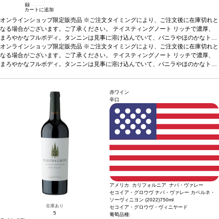
録
カートに追加
オンラインショップ限定販売品 ※ご注文タイミングにより、ご注文後に在庫切れと
なる場合がございます。ご了承ください。
テイスティングノート
リッチで濃厚、
まろやかなフルボディ。タンニンは見事に溶け込んでいて、バニラやほのかなトー
ストを含む長い余韻が続く。エレガントな一本、魅了される。
オンラインショップ限定販売品 ※ご注文タイミングにより、ご注文後に在庫切れと
合う料理
家きんの
ロースト、白身肉などと好相性
なる場合がございます。ご了承ください。
葡萄品種
メルロー 60%、カベルネ・ソーヴィニヨ
テイスティングノート
リッチで濃厚、
ン 40%
まろやかなフルボディ。タンニンは見事に溶け込んでいて、バニラやほのかなトー
認証
HVE3認証
造り手情報
アンドレ・リュルトン・ワイナリーは、現在ボ
ルドーで最も大きな家族経営のワイナリーの一つ。アンドレはシャトーに生まれ、
ストを含む長い余韻が続く。エレガントな一本、魅了される。
合う料理
家きんの
70年近くワイン造りに人生を捧げた。1987年にペサック・レオニャンAOP（原産
ロースト、白身肉などと好相性
葡萄品種
メルロー 60%、カベルネ・ソーヴィニヨ
地保護呼称）を創設し、現在では赤・白用葡萄栽培に最適な土地として非常に有
ン 40%
認証
HVE3認証
造り手情報
アンドレ・リュルトン・ワイナリーは、現在ボ
赤ワイン
名。息子のジャック・リュルトンが、現在家族が所有するワイナリーを運営してお
ルドーで最も大きな家族経営のワイナリーの一つ。アンドレはシャトーに生まれ、
辛口
り、2015年6月にグループ会社の社長に就任する。最近ペサック・レオニャンAOP
70年近くワイン造りに人生を捧げた。1987年にペサック・レオニャンAOP（原産
の会長にも就く。
地保護呼称）を創設し、現在では赤・白用葡萄栽培に最適な土地として非常に有
名。息子のジャック・リュルトンが、現在家族が所有するワイナリーを運営してお
り、2015年6月にグループ会社の社長に就任する。最近ペサック・レオニャンAOP
の会長にも就く。
アメリカ カリフォルニア ナパ・ヴァレー
セコイア・グロウヴ ナパ・ヴァレー カベルネ・
ソーヴィニヨン (2022)
750ml
在庫あり
セコイア・グロウヴ・ヴィニヤード
5
葡萄品種: