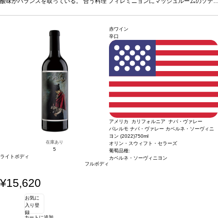
にクリーミーなリゾットとグリルしたアスパラガス添えなどと好相性。
酸味がバランスを取っている。
合う料理
フィレミニョンにマッシュルームのソテ
葡萄品種
カベルネ・ソーヴィニヨン 96%、プティ・ヴェルド 3%、カベルネ・フラン 1%
ー添え、サイドにクリーミーなガーリックマッシュポテト、リブアイにブルーチー
*
本ヴィンテージが在庫切れの場合、在庫があり価格が同様の場合は自動的に次のヴ
ズのコンポート添え、サイドにカリッとしたフリット、フラットアイロンステーキ
ィンテージに変更されます、ご了承ください。
にクリーミーなリゾットとグリルしたアスパラガス添えなどと好相性。
葡萄品種
赤ワイン
カベルネ・ソーヴィニヨン 96%、プティ・ヴェルド 3%、カベルネ・フラン 1%
*
辛口
本ヴィンテージが在庫切れの場合、在庫があり価格が同様の場合は自動的に次のヴ
ィンテージに変更されます、ご了承ください。
アメリカ カリフォルニア ナパ・ヴァレー
パレルモ ナパ・ヴァレー カベルネ・ソーヴィニ
ヨン (2022)
750ml
在庫あり
オリン・スウィフト・セラーズ
5
葡萄品種:
ライトボディ
カベルネ・ソーヴィニヨン
フルボディ
¥15,620
お気に
入り登
録
カートに追加