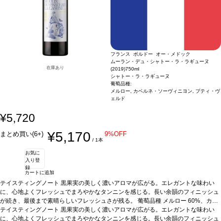
フランス ボルドー オー・メドック
ムーラン・デュ・シャトー・ラ・ラギューヌ
在庫あり
(2019)
750ml
シャトー・ラ・ラギューヌ
葡萄品種:
メルロー, カベルネ・ソーヴィニヨン, プティ・ヴ
ェルド
¥5,720
¥5,170
まとめ買い(6+)
9%OFF
/ 1本
お気に
入り登
録
カートに追加
テイスティングノート
黒果実の美しく濃いアロマが広がる。エレガントな味わい
に、心地よくフレッシュでまろやかなタンニンを感じる。長い余韻のフィニッシュ
が続き、最後まで素晴らしいフレッシュさが残る。
葡萄品種
メルロー 60%、カベ
ルネ・ソーヴィニヨン 33%、プティ・ヴェルド 7%
テイスティングノート
黒果実の美しく濃いアロマが広がる。エレガントな味わい
認証
ビオディヴァン、エコサ
ート
に、心地よくフレッシュでまろやかなタンニンを感じる。長い余韻のフィニッシュ