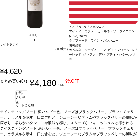
アメリカ カリフォルニア
マイティ・ヴァレー カベルネ・ソーヴィニヨン
在庫あり
(2023)
750ml
3
ラザフォード・ワイン・カンパニー
ライトボディ
葡萄品種:
フルボディ
カベルネ・ソーヴィニヨン, ピノ・ノワール, ルビ
ーレッド, ジンファンデル, プティ・シラー, メル
ロー
¥4,620
¥4,180
まとめ買い(6+)
9%OFF
/ 1本
お気に
入り登
録
カートに追加
テイスティングノート
深いルビー色。ノーズはブラックベリー、ブラックチェリ
ー、カラメルを示す。口に含むと、ジューシーなプラムやブラックベリーの風味が
広がり、柔らかいタンニンや酸味を感じ、スムーズなフィニッシュへと導かれる。
葡萄品種
テイスティングノート
カベルネ・ソーヴィニヨン 85%、ピノ・ノワール 5%、ルビー・レッド
深いルビー色。ノーズはブラックベリー、ブラックチェリ
4%、ジンファンデル 2%、プティ・シラー 2%、メルロー 2%
ー、カラメルを示す。口に含むと、ジューシーなプラムやブラックベリーの風味が
*本ヴィンテージが