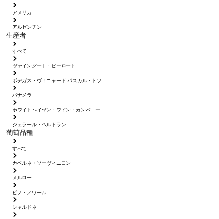
アメリカ
アルゼンチン
生産者
すべて
ヴァイングート・ピーロート
ボデガス・ヴィニャード パスカル・トソ
パナメラ
ホワイトへイヴン・ワイン・カンパニー
ジェラール・ベルトラン
葡萄品種
すべて
カベルネ・ソーヴィニヨン
メルロー
ピノ・ノワール
シャルドネ