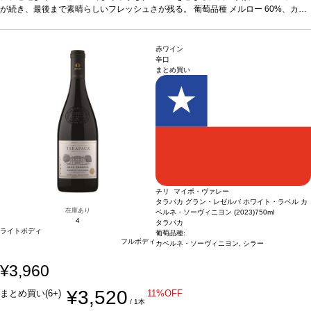
が続き、最後まで素晴らしいフレッシュさが残る。
葡萄品種
メルロー 60%、カベ
ルネ・ソーヴィニヨン 33%、プティ・ヴェルド 7%
認証
ビオディヴァン、エコサ
ート
赤ワイン
辛口
まとめ買い
チリ マイポ・ヴァレー
タラパカ グラン・レゼルバ ホワイト・ラベル カ
在庫あり
ベルネ・ソーヴィニヨン (2023)
750ml
4
タラパカ
ライトボディ
葡萄品種:
フルボディ
カベルネ・ソーヴィニヨン, シラー
¥3,960
¥3,520
まとめ買い(6+)
11%OFF
/ 1本