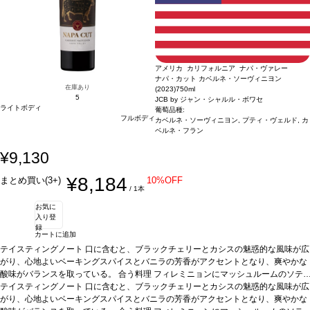
アメリカ カリフォルニア ナパ・ヴァレー
ナパ・カット カベルネ・ソーヴィニヨン
在庫あり
(2023)
750ml
5
JCB by ジャン・シャルル・ボワセ
ライトボディ
葡萄品種:
フルボディ
カベルネ・ソーヴィニヨン, プティ・ヴェルド, カ
ベルネ・フラン
¥9,130
¥8,184
まとめ買い(3+)
10%OFF
/ 1本
お気に
入り登
録
カートに追加
テイスティングノート
口に含むと、ブラックチェリーとカシスの魅惑的な風味が広
がり、心地よいベーキングスパイスとバニラの芳香がアクセントとなり、爽やかな
酸味がバランスを取っている。
合う料理
フィレミニョンにマッシュルームのソテ
ー添え、サイドにクリーミーなガーリックマッシュポテト、リブアイにブルーチー
テイスティングノート
口に含むと、ブラックチェリーとカシスの魅惑的な風味が広
ズのコンポート添え、サイドにカリッとしたフリット、フラットアイロンステーキ
がり、心地よいベーキングスパイスとバニラの芳香がアクセントとなり、爽やかな