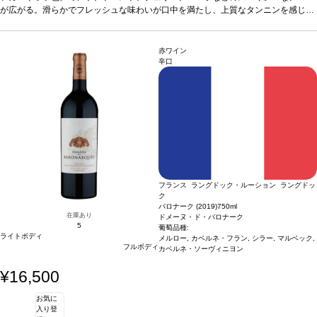
メルロー 70%、カベルネ・ソーヴィニヨン 30%
が広がる。滑らかでフレッシュな味わいが口中を満たし、上質なタンニンを感じ
*本ヴィンテージが在庫切れの場
合、在庫があり価格が同様の場合は自動的に次のヴィンテージに変更されます、ご
る。高い熟成のポテンシャルを有する、素晴らしく美味しい一本。
合う料理
グリ
了承ください。
ルした肉、ソースのかかった肉料理、チーズの盛り合わせなどと好相性
葡萄品種
メルロー 70%、カベルネ・ソーヴィニヨン 30%
*本ヴィンテージが在庫切れの場
赤ワイン
合、在庫があり価格が同様の場合は自動的に次のヴィンテージに変更されます、ご
辛口
了承ください。
フランス ラングドック・ルーション ラングドッ
ク
バロナーク (2019)
750ml
在庫あり
ドメーヌ・ド・バロナーク
5
葡萄品種:
ライトボディ
メルロー, カベルネ・フラン, シラー, マルベック,
フルボディ
カベルネ・ソーヴィニヨン
¥16,500
お気に
入り登