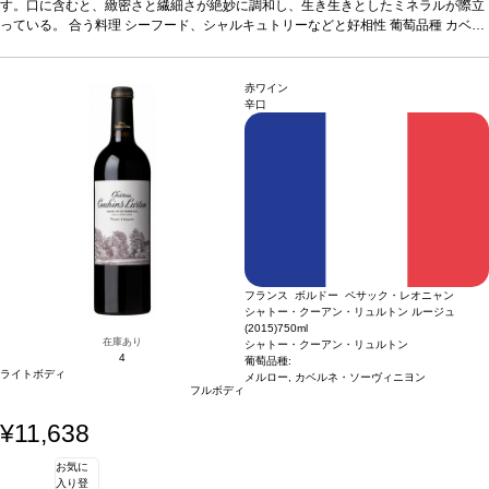
が在庫切れの場合、在庫があり価格が同様の場合は自動的に次のヴィンテージに変
す。口に含むと、緻密さと繊細さが絶妙に調和し、生き生きとしたミネラルが際立
更されますのでご了承ください。
っている。
合う料理
シーフード、シャルキュトリーなどと好相性
葡萄品種
カベル
ネ・フラン 60%、カベルネ・ソーヴィニヨン 40%
認証
HVE認証
*本ヴィンテージ
が在庫切れの場合、在庫があり価格が同様の場合は自動的に次のヴィンテージに変
更されますのでご了承ください。
赤ワイン
辛口
フランス ボルドー ペサック・レオニャン
シャトー・クーアン・リュルトン ルージュ
(2015)
750ml
在庫あり
シャトー・クーアン・リュルトン
4
葡萄品種:
ライトボディ
メルロー, カベルネ・ソーヴィニヨン
フルボディ
¥11,638
お気に
入り登