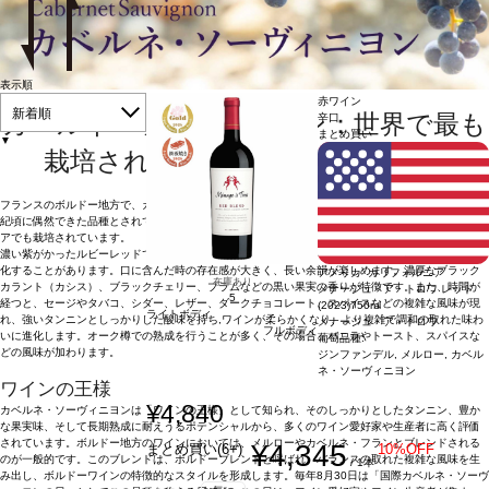
表示順
赤ワイン
新着順
カベルネ・ソーヴィニヨン：世界で最も
辛口
まとめ買い
▼
栽培されている赤ワイン葡萄品種
フランスのボルドー地方で、カベルネ・フランとソーヴィニヨン・ブランの自然交配により、17世
紀頃に偶然できた品種とされています。現在はカリフォルニアや南アフリカ、チリ、オーストラリ
アでも栽培されています。
濃い紫がかったルビーレッドで、色が非常に深く、濃厚な印象を与え、熟成が進むとレンガ色に変
化することがあります。口に含んだ時の存在感が大きく、長い余韻が楽しめます。濃厚なブラック
アメリカ カリフォルニア
在庫あり
カラント（カシス）、ブラックチェリー、プラムなどの黒い果実の香りが特徴です。また、時間が
メナージュ・ア・トロワ レッド
5
経つと、セージやタバコ、シダー、レザー、ダークチョコレート、スパイスなどの複雑な風味が現
(2023)
750ml
ライトボディ
れ、強いタンニンとしっかりした酸味を持ち,ワインが柔らかくなり、より複雑で調和の取れた味わ
メナージュ・ア・トロワ
フルボディ
いに進化します。オーク樽での熟成を行うことが多く、その場合、バニラやトースト、スパイスな
葡萄品種:
どの風味が加わります。
ジンファンデル, メルロー, カベル
ネ・ソーヴィニヨン
ワインの王様
¥4,840
カベルネ・ソーヴィニヨンは「ワインの王様」として知られ、そのしっかりとしたタンニン、豊か
な果実味、そして長期熟成に耐えうるポテンシャルから、多くのワイン愛好家や生産者に高く評価
されています。ボルドー地方のワインにおいては、メルローやカベルネ・フランとブレンドされる
¥4,345
まとめ買い(6+)
10%OFF
のが一般的です。このブレンドは、ボルドーブレンドと呼ばれ、バランスの取れた複雑な風味を生
/ 1本
み出し、ボルドーワインの特徴的なスタイルを形成します。毎年8月30日は「国際カベルネ・ソーヴ