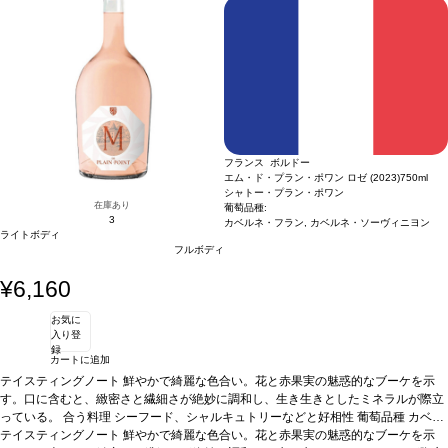
ン 35%、カベルネ・フラン 1%
認証
HVE3認証
*本ヴィンテージが在庫切れの場
合、在庫があり価格が同様の場合は自動的に次のヴィンテージに変更されますので
ご了承ください。
フランス ボルドー
エム・ド・プラン・ポワン ロゼ (2023)
750ml
シャトー・プラン・ポワン
在庫あり
葡萄品種:
3
カベルネ・フラン, カベルネ・ソーヴィニヨン
ライトボディ
フルボディ
¥6,160
お気に
入り登
録
カートに追加
テイスティングノート
鮮やかで綺麗な色合い。花と赤果実の魅惑的なブーケを示
す。口に含むと、緻密さと繊細さが絶妙に調和し、生き生きとしたミネラルが際立
っている。
合う料理
シーフード、シャルキュトリーなどと好相性
葡萄品種
カベル
ネ・フラン 60%、カベルネ・ソーヴィニヨン 40%
テイスティングノート
鮮やかで綺麗な色合い。花と赤果実の魅惑的なブーケを示
認証
HVE認証
*本ヴィンテージ