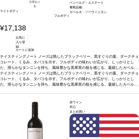
在庫あり
ベンベルグ・エステート
5
葡萄品種:
ライトボディ
カベルネ・ソーヴィニヨン
フルボディ
¥17,138
お気に
入り登
録
カートに追加
テイスティングノート
ノーズは熟したブラックベリー、黒すぐりの葉、ダークチョ
コレート、くるみ、タバコを示す。フルボディの味わいが広がり、しっかりとし
た、滑らかなタンニンを持ち、風味豊かな黒果実の核を感じる。凝縮したカベルネ
が素晴らしく際立ち、見事な余韻が長く続く。
テイスティングノート
ノーズは熟したブラックベリー、黒すぐりの葉、ダークチョ
葡萄品種
カベルネ・ソーヴィニヨ
ン
コレート、くるみ、タバコを示す。フルボディの味わいが広がり、しっかりとし
*本ヴィンテージが在庫切れの場合、在庫があり価格が同様の場合は自動的に次
のヴィンテージに変更されます、ご了承ください。
た、滑らかなタンニンを持ち、風味豊かな黒果実の核を感じる。凝縮したカベルネ
が素晴らしく際立ち、見事な余韻が長く続く。
葡萄品種
カベルネ・ソーヴィニヨ
ン
*本ヴィンテージが在庫切れの場合、在庫があり価格が同様の場合は自動的に次
のヴィンテージに変更されます、ご了承ください。
赤ワイン
辛口
まとめ買い