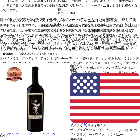
お気に
ィニヨンの日」としてこの品種を称える日です。この日は、ワイン愛好家やワイン生産者が集ま
入り登
り、世界で最も人気のある赤ワイン用葡萄品種であるカベルネ・ソーヴィニヨンを楽しむ機会とな
録
っています。
カートに追加
テイスティングノート
フレッシュさが際立ち、熟して滑
呼び名の変遷が物語る、カベルネ・ソーヴィニヨンの奥深さ
らかな果実ジャムのような味わいが感じられる、美味しい
世界中で愛される赤ワイン用葡萄品種ですが、地域によって異なる名前で呼ばれてきました。この
呼び名の違いは、各地での歴史や文化の影響を反映しており、この品種の奥深さを感じさせます。
カリフォルニアワイン。
合う料理
シルキーでソフトな味
フランスでは「ブーシェ（Bouchet）」や「ヴィデュール（Vidure）」と呼ばれることがあり、特
テイスティングノート
フレッシュさが際立ち、熟して滑らかな果実ジャムのような
わいは、グリルしたチキンのような肉料理などと好相性。
に「ヴィデュール」は、カベルネ・ソーヴィニヨンの木の強さに由来しているといわれています。
味わいが感じられる、美味しいカリフォルニアワイン。
葡萄品種
ジンファンデル 51%、メルロー 31%、カベル
合う料理
シルキーでソフ
一方、イタリアでは「ウーヴァ・フランチェーゼ（Uva Francese）」、つまり「フランスの葡萄」
トな味わいは、グリルしたチキンのような肉料理などと好相性。
ネ・ソーヴィニヨン 17%
サスティナブル認証
葡萄品種
カリフォル
ジンフ
として知られており、フランスから伝わったことを示しています。また、短縮形の「ボルド
ァンデル 51%、メルロー 31%、カベルネ・ソーヴィニヨン 17%
ニア・グリーン・メダル-サスティナブル・ワイングロウ
サスティナブル認
（Bordo）」も使われることがあります。
スペインでは「ブルデオス・ティント（Burdeos Tinto）＝赤いボルドー」、ポルトガルではシンプ
証
カリフォルニア・グリーン・メダル-サスティナブル・ワイングロウイング・ビ
イング・ビジネス・リーダーシップ・アワード、カリフォ
ルに「カベルネ（Cabernet）」と呼ばれています。さらに、ドイツやオーストリアでは「ブラウア
ジネス・リーダーシップ・アワード、カリフォルニア・サスティナブル・ワイナリ
ルニア・サスティナブル・ワイナリー認証
*本ヴィンテー
赤ワイン
ー・ボルドー（Blauer Bordeaux）」と呼ばれ、「青みがかったボルドー」という意味があります。
ー認証
*本ヴィンテージが在庫切れの場合、在庫があり価格が同様の場合は自動的
ジが在庫切れの場合、在庫があり価格が同様の場合は自動
辛口
また、この品種の親であるソーヴィニヨン・ブランとのつながりから、「ソーヴィニヨン・ルージ
に次のヴィンテージに変更されます、ご了承ください。
的に次のヴィンテージに変更されます、ご了承ください。
ュ（Sauvignon Rouge）」と呼ばれることもあります。こうした呼び名の違いは、カベルネ・ソー
ヴィニヨンが長い時間をかけて世界中に広がり、それぞれの地域のワイン文化に深く根付いてきた
証拠といえるでしょう。
合う料理
ステーキ、ローストビーフ、ラムチョップ、バーベキューリブ、チェダーやゴルゴンゾーラなどの
強い風味を持つチーズ、ダークチョコレート、豚の角煮、筑前煮
カベルネ・ソーヴィニヨン主体のオススメワイン
ナチュラエ カベルネ・ソーヴィニヨン (2022)
ナヴィゲーター カリフォルニア カベルネ・ソーヴィニヨン (2023)
アメリカ カリフォルニア
リバティー カベルネ・ソーヴィニヨン (2021)
ザ・プリズナー レッド・ブレンド (2023)
750ml
トソ カベルネ・ソーヴィニヨン (2023)
ザ・プリズナー・ワイン・カンパニー
SALE
葡萄品種: