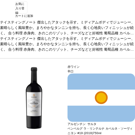
お気に
入り登
録
カートに追加
テイスティングノート
傑出したアタックを示す。ミディアムボディでジューシー、
素晴らしく風味豊か。まろやかなタンニンを持ち、長く心地良いフィニッシュが続
く。
合う料理
赤身肉、きのこのリゾット、チーズなどと好相性
葡萄品種
カベル
ネ・ソーヴィニヨン 95%、シラー 5%
テイスティングノート
傑出したアタックを示す。ミディアムボディでジューシー、
認証
チリ サステナブルWOC認証
*本ヴィン
テージが在庫切れの場合、在庫があり価格が同様の場合は自動的に次のヴィンテー
素晴らしく風味豊か。まろやかなタンニンを持ち、長く心地良いフィニッシュが続
ジに変更されます、ご了承ください。
く。
合う料理
赤身肉、きのこのリゾット、チーズなどと好相性
葡萄品種
カベル
ネ・ソーヴィニヨン 95%、シラー 5%
認証
チリ サステナブルWOC認証
*本ヴィン
テージが在庫切れの場合、在庫があり価格が同様の場合は自動的に次のヴィンテー
ジに変更されます、ご了承ください。
赤ワイン
辛口
アルゼンチン サルタ
ベンベルグ ラ・リンテルナ カベルネ・ソーヴィ
ニヨン #19 (2019)
750ml