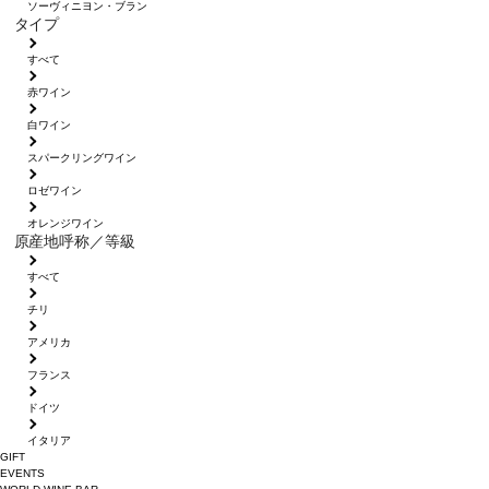
ソーヴィニヨン・ブラン
タイプ
すべて
赤ワイン
白ワイン
スパークリングワイン
ロゼワイン
オレンジワイン
原産地呼称／等級
すべて
チリ
アメリカ
フランス
ドイツ
イタリア
GIFT
EVENTS