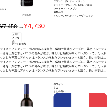
フランス ボルドー メドック
シャトー・マルメゾン (2017)
750ml
シャトー・マルメゾン
SALE
葡萄品種:
在庫あり
メルロー, カベルネ・ソーヴィニヨン
¥4,730
¥7,458
→
お気に
入り登
録
カートに追加
テイスティングノート
深みのある深紅色。繊細で複雑なノーズに、花とフルーティ
ーさを上質な木とバニラの含みが運ぶ。味わいは精度が高くエレガントで、たっぷ
りとした率直なアタックはバランスの取れたフレッシュさへと誘う。長い余韻は心
地よく、熟したタンニンを含む後味。15年程の高い熟成ポテンシャルを持ち、また
テイスティングノート
深みのある深紅色。繊細で複雑なノーズに、花とフルーティ
若いうちからも愉しめる逸品。
ーさを上質な木とバニラの含みが運ぶ。味わいは精度が高くエレガントで、たっぷ
合う料理
グリルした肉、ソース添えの肉料理、チ
ーズの盛り合わせなどと好相性
りとした率直なアタックはバランスの取れたフレッシュさへと誘う。長い余韻は心
葡萄品種
メルロー 80%、カベルネ・ソーヴィニヨ
ン 20%
地よく、熟したタンニンを含む後味。15年程の高い熟成ポテンシャルを持ち、また
*本ヴィンテージが在庫切れの場合、在庫があり価格が同様の場合は自動的
に次のヴィンテージに変更されます、ご了承ください。
若いうちからも愉しめる逸品。
合う料理
グリルした肉、ソース添えの肉料理、チ
ーズの盛り合わせなどと好相性
葡萄品種
メルロー 80%、カベルネ・ソーヴィニヨ
赤ワイン
ン 20%
*本ヴィンテージが在庫切れの場合、在庫があり価格が同様の場合は自動的
辛口
まとめ買い
に次のヴィンテージに変更されます、ご了承ください。