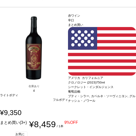
身肉、じゃがいものグラタン、チーズなどと好相性
葡萄品種
メルロー 73%、カベ
ルネ・ソーヴィニヨン 27%
*本ヴィンテージが在庫切れの場合、在庫があり価格が
同様の場合は自動的に次のヴィンテージに変更されます、ご了承ください。
赤ワイン
辛口
まとめ買い
アメリカ カリフォルニア
クロノロジー (2023)
750ml
在庫あり
シークレット・インダルジェンス
4
葡萄品種:
ライトボディ
プティ・シラー, カベルネ・ソーヴィニヨン, グル
フルボディ
ナッシュ・ノワール
¥9,350
¥8,459
まとめ買い(3+)
9%OFF
/ 1本
お気に