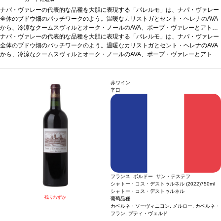
ナパ・ヴァレーの代表的な品種を大胆に表現する「パレルモ」は、ナパ・ヴァレー
全体のブドウ畑のパッチワークのよう。温暖なカリストガとセント・ヘレナのAVA
から、冷涼なクームスヴィルとオーク・ノールのAVA、ポープ・ヴァレーとアトラ
ス・ピークのユニークなミクロクリマ（微気候）、そしてラザフォードとオークヴ
ナパ・ヴァレーの代表的な品種を大胆に表現する「パレルモ」は、ナパ・ヴァレー
ィルの有名な土壌まで、真のナパ・ヴァレーすべてが詰まっているボトル。厳格な
全体のブドウ畑のパッチワークのよう。温暖なカリストガとセント・ヘレナのAVA
品質基準を満たすために畑で作業した結果、オリン・スフィフトの理念に忠実であ
から、冷涼なクームスヴィルとオーク・ノールのAVA、ポープ・ヴァレーとアトラ
りながら、伝統的なカベルネのワインを造る。
ス・ピークのユニークなミクロクリマ（微気候）、そしてラザフォードとオークヴ
テイスティングノート
カルディナ
ルのはっきりとした縁に、濃いガーネットの色調。噛み応えのあるカシス、砕いた
ィルの有名な土壌まで、真のナパ・ヴァレーすべてが詰まっているボトル。厳格な
ボイセンベリー、熟したエルダーベリー、チャパラル、シーダーが広がる。口に含
品質基準を満たすために畑で作業した結果、オリン・スフィフトの理念に忠実であ
赤ワイン
むと、カシス、ブラックベリー、セイボリーなどの芳醇な味わいを感じ、微かなタ
りながら、伝統的なカベルネのワインを造る。
テイスティングノート
カルディナ
辛口
イムを伴う。複雑でしっかりとした、熟した黒果実に、柔らかいタンニンの余韻が
ルのはっきりとした縁に、濃いガーネットの色調。噛み応えのあるカシス、砕いた
続き、リコリス、黒胡椒、スターアニスのフィニッシュが長く残る。
ボイセンベリー、熟したエルダーベリー、チャパラル、シーダーが広がる。口に含
葡萄品種
カ
ベルネ・ソーヴィニヨン
むと、カシス、ブラックベリー、セイボリーなどの芳醇な味わいを感じ、微かなタ
*本ヴィンテージが在庫切れの場合、在庫があり価格が同
様の場合は自動的に次のヴィンテージに変更されます、ご了承ください。
イムを伴う。複雑でしっかりとした、熟した黒果実に、柔らかいタンニンの余韻が
続き、リコリス、黒胡椒、スターアニスのフィニッシュが長く残る。
葡萄品種
カ
ベルネ・ソーヴィニヨン
*本ヴィンテージが在庫切れの場合、在庫があり価格が同
様の場合は自動的に次のヴィンテージに変更されます、ご了承ください。
フランス ボルドー サン・テステフ
シャトー・コス・デストゥルネル (2022)
750ml
シャトー・コス・デストゥルネル
残りわずか
葡萄品種:
カベルネ・ソーヴィニヨン, メルロー, カベルネ・
フラン, プティ・ヴェルド