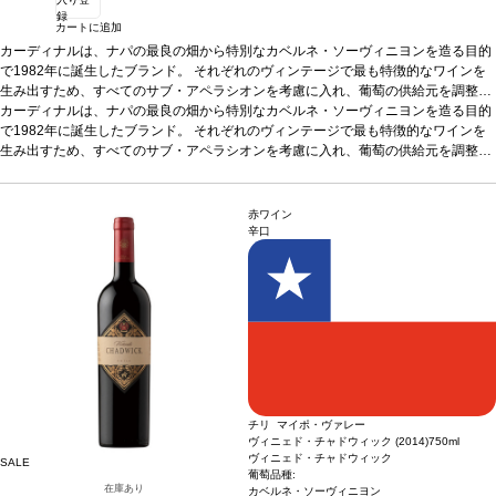
録
カートに追加
カーディナルは、ナパの最良の畑から特別なカベルネ・ソーヴィニヨンを造る目的
で1982年に誕生したブランド。 それぞれのヴィンテージで最も特徴的なワインを
生み出すため、すべてのサブ・アペラシオンを考慮に入れ、葡萄の供給元を調整し
ます。2001年からワインメーカーを務めるクリストファー・カーペ ンターの芸 術
カーディナルは、ナパの最良の畑から特別なカベルネ・ソーヴィニヨンを造る目的
的な感性が、各ロットを融合させ、構成要素を感じさせながらも１つの完成された
で1982年に誕生したブランド。 それぞれのヴィンテージで最も特徴的なワインを
ワインに仕上げます。 クリストファーの丹念なブレンディングは高く評価され、2
生み出すため、すべてのサブ・アペラシオンを考慮に入れ、葡萄の供給元を調整し
024年にはマスター・ワインメーカー・オブ・ザ・イヤーに選出されました。
ます。2001年からワインメーカーを務めるクリストファー・カーペ ンターの芸 術
テイ
スティングノート
的な感性が、各ロットを融合させ、構成要素を感じさせながらも１つの完成された
2016年ヴィンテージは、ブラックベリー、ダークチェリー、ブ
ルーベリーパイ、モカ、スレート、石墨、トーストしたバニラが見事に混ざり合
ワインに仕上げます。 クリストファーの丹念なブレンディングは高く評価され、2
赤ワイン
う、魅惑的な逸品。
024年にはマスター・ワインメーカー・オブ・ザ・イヤーに選出されました。
葡萄品種
カベルネ・ソーヴィニヨン 88.9%、メルロー 11.1%
テイ
辛口
スティングノート
2016年ヴィンテージは、ブラックベリー、ダークチェリー、ブ
ルーベリーパイ、モカ、スレート、石墨、トーストしたバニラが見事に混ざり合
う、魅惑的な逸品。
葡萄品種
カベルネ・ソーヴィニヨン 88.9%、メルロー 11.1%
チリ マイポ・ヴァレー
ヴィニェド・チャドウィック (2014)
750ml
ヴィニェド・チャドウィック
SALE
葡萄品種:
在庫あり
カベルネ・ソーヴィニヨン