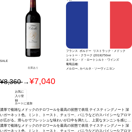
ソーヴィニヨン 31%、プティ・ヴェルド 12% ※ラヴァンチュールの畑で栽培した
ンに柔らかい余韻のフィニッシュへと導かれる。最もバランスの取れた、見事な出
葡萄100%使用
来栄えのラヴァンチュールだと思う。すぐに飲んでも愉しめ、また2−3年のセラー
熟成もおすすめ」by ジェームス・サックリング
葡萄品種
シラー 57%、カベルネ・
ソーヴィニヨン 31%、プティ・ヴェルド 12% ※ラヴァンチュールの畑で栽培した
葡萄100%使用
フランス ボルドー リストラック・メドック
シャトー・クラーク (2019)
750ml
エドモン・ド・ロートシルト・ワインズ
SALE
葡萄品種:
在庫あり
メルロー, カベルネ・ソーヴィニヨン
¥7,040
¥8,360
→
お気に
入り登
録
カートに追加
濃厚で複雑なメドックのテロワールを最高の状態で表現
テイスティングノート
深
いガーネット色。ミント、トースト、チェリー、バニラなどのスパイシーなアロマ
が広がる。滑らかでフレッシュな味わいが口中を満たし、上質なタンニンを感じ
る。高い熟成のポテンシャルを有する、素晴らしく美味しい一本。
濃厚で複雑なメドックのテロワールを最高の状態で表現
テイスティングノート
合う料理
グリ
深
ルした肉、ソースのかかった肉料理、チーズの盛り合わせなどと好相性
いガーネット色。ミント、トースト、チェリー、バニラなどのスパイシーなアロマ
葡萄品種