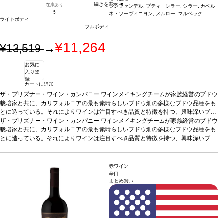
続きを表示 ▼
在庫あり
ジンファンデル, プティ・シラー, シラー, カベル
5
ネ・ソーヴィニヨン, メルロー, マルベック
ライトボディ
フルボディ
¥11,264
¥13,519
→
お気に
入り登
録
カートに追加
ザ・プリズナー・ワイン・カンパニー
ワインメイキングチームが家族経営のブドウ
栽培家と共に、カリフォルニアの最も素晴らしいブドウ畑の多様なブドウ品種をも
とに造っている。それによりワインは注目すべき品質と特徴を持つ、興味深いブレ
ンドとなっている。
ザ・プリズナー・ワイン・カンパニー
テイスティングノート
ワインメイキングチームが家族経営のブドウ
ノーズはクランベリー、ブラックベリ
ー、カラント、ドライプラム、バニラ、ナツメグ、トーストしたココナッツを示
栽培家と共に、カリフォルニアの最も素晴らしいブドウ畑の多様なブドウ品種をも
す。口に含むと、柔らかいタンニンが広がり、甘いスパイスは素晴らしく溶け込ん
とに造っている。それによりワインは注目すべき品質と特徴を持つ、興味深いブレ
でいて、バランスの取れた赤と黒果実を感じる。
ンドとなっている。
テイスティングノート
ノーズはクランベリー、ブラックベリ
合う料理
グリルした肉、甘いソ
ースやトマトベースのソース添えの肉料理などと好相性
ー、カラント、ドライプラム、バニラ、ナツメグ、トーストしたココナッツを示
葡萄品種
ジンファンデル 4
0%、プティ・シラー 19%、シラー 17%、カベルネ・ソーヴィニヨン 10.5%、メル
す。口に含むと、柔らかいタンニンが広がり、甘いスパイスは素晴らしく溶け込ん
赤ワイン
ロー 8.5%、マルベック 5%
でいて、バランスの取れた赤と黒果実を感じる。
*本ヴィンテージが在庫切れの場合、在庫があり価格が
合う料理
グリルした肉、甘いソ
辛口
まとめ買い
同様の場合は自動的に次のヴィンテージに変更されます、ご了承ください。
ースやトマトベースのソース添えの肉料理などと好相性
葡萄品種
ジンファンデル 4
0%、プティ・シラー 19%、シラー 17%、カベルネ・ソーヴィニヨン 10.5%、メル
ロー 8.5%、マルベック 5%
*本ヴィンテージが在庫切れの場合、在庫があり価格が
同様の場合は自動的に次のヴィンテージに変更されます、ご了承ください。