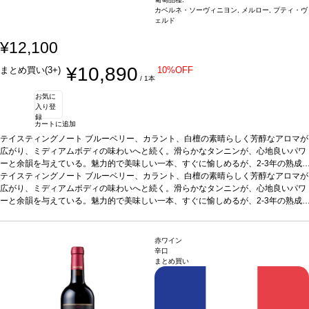
カベルネ・ソーヴィニヨン, メルロー, プティ・ヴ
ェルド
¥12,100
¥10,890
まとめ買い(3+)
10%OFF
/ 1本
お気に
入り登
録
カートに追加
テイスティングノート
ブルーベリー、カラント、白檀の素晴らしく芳醇なアロマが
広がり、ミディアムボディの味わいへと続く。滑らかなタンニンが、心地良いパワ
ーと余韻を与えている。魅力的で美味しい一本、すぐに愉しめるが、2-3年の熟成
がお勧め。by ジェームス・サックリング
テイスティングノート
ブルーベリー、カラント、白檀の素晴らしく芳醇なアロマが
葡萄品種
カベルネ・ソーヴィニヨン、メ
ルロー、プティ・ヴェルド
広がり、ミディアムボディの味わいへと続く。滑らかなタンニンが、心地良いパワ
ーと余韻を与えている。魅力的で美味しい一本、すぐに愉しめるが、2-3年の熟成
がお勧め。by ジェームス・サックリング
葡萄品種
カベルネ・ソーヴィニヨン、メ
ルロー、プティ・ヴェルド
赤ワイン
辛口
まとめ買い