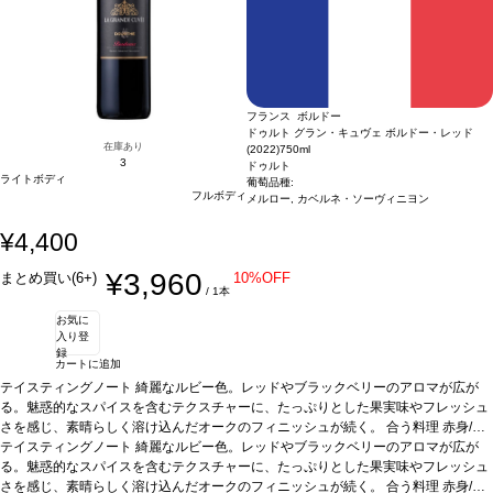
フランス ボルドー
ドゥルト グラン・キュヴェ ボルドー・レッド
在庫あり
(2022)
750ml
3
ドゥルト
ライトボディ
葡萄品種:
フルボディ
メルロー, カベルネ・ソーヴィニヨン
¥4,400
¥3,960
まとめ買い(6+)
10%OFF
/ 1本
お気に
入り登
録
カートに追加
テイスティングノート
綺麗なルビー色。レッドやブラックベリーのアロマが広が
る。魅惑的なスパイスを含むテクスチャーに、たっぷりとした果実味やフレッシュ
さを感じ、素晴らしく溶け込んだオークのフィニッシュが続く。
合う料理
赤身/白
身肉、じゃがいものグラタン、チーズなどと好相性
テイスティングノート
綺麗なルビー色。レッドやブラックベリーのアロマが広が
葡萄品種
メルロー 73%、カベ
ルネ・ソーヴィニヨン 27%
る。魅惑的なスパイスを含むテクスチャーに、たっぷりとした果実味やフレッシュ
*本ヴィンテージが在庫切れの場合、在庫があり価格が
同様の場合は自動的に次のヴィンテージに変更されます、ご了承ください。
さを感じ、素晴らしく溶け込んだオークのフィニッシュが続く。
合う料理
赤身/白