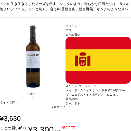
ン料理とも愉しめる。
イスの生き生きとしたノーズを示す。シルクのように滑らかな口当たりは、長く心
葡萄品種
100% ガルナッチャ
*本ヴィンテージが在庫切れの
場合、在庫があり価格が同様の場合は自動的に次のヴィンテージに変更されます、
地よいフィニッシュへと続く。
合う料理
焼き肉、焼き野菜、キムチのようなスパ
ご了承ください。
イスの効いた一品などと好相性。イベリコハムやチョリソーなど、伝統的なスペイ
ン料理とも愉しめる。
葡萄品種
100% ガルナッチャ
*本ヴィンテージが在庫切れの
場合、在庫があり価格が同様の場合は自動的に次のヴィンテージに変更されます、
白ワイン
ご了承ください。
辛口
まとめ買い
スペイン ラ・マンチャ
レガード・ムニョス シャルドネ (2024)
750ml
在庫あり
ヴィニェドス・イ・ボデガス・ムニョス
3
葡萄品種:
ライトボディ
シャルドネ
フルボディ
¥3,630
¥3,300
まとめ買い(6+)
9%OFF