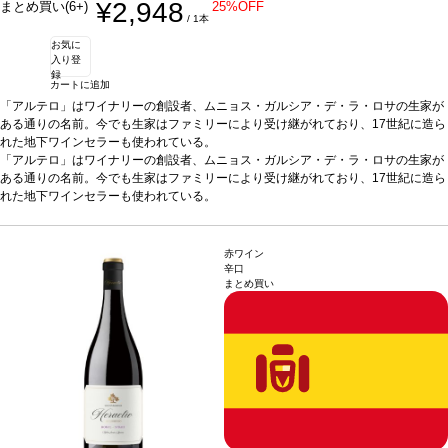
¥2,948
まとめ買い(6+)
25%OFF
/ 1本
お気に
入り登
録
カートに追加
「アルテロ」はワイナリーの創設者、ムニョス・ガルシア・デ・ラ・ロサの生家が
ある通りの名前。今でも生家はファミリーにより受け継がれており、17世紀に造ら
れた地下ワインセラーも使われている。
テイスティングノート
「アルテロ」はワイナリーの創設者、ムニョス・ガルシア・デ・ラ・ロサの生家が
力強く、複雑なアロマは熟した果実味を含み、トーストした
アロマや、胡椒とバルサミコ酢の香りを感じる。 まろやかで、あたたかく、とても
ある通りの名前。今でも生家はファミリーにより受け継がれており、17世紀に造ら
きれいなバランスの風味に、長い余韻の後味を示す。
れた地下ワインセラーも使われている。
合う料理
ローストやグリル
した肉、豆類、ミディアムから香りの強いチーズなどと好相性。
テイスティングノート
力強く、複雑なアロマは熟した果実味を含み、トーストした
葡萄品種
メルロ
ー 55%、テンプラニーリョ 45%
アロマや、胡椒とバルサミコ酢の香りを感じる。 まろやかで、あたたかく、とても
*本ヴィンテージが在庫切れの場合、在庫があり価
格が同様の場合は自動的に次のヴィンテージに変更されます、ご了承ください。
きれいなバランスの風味に、長い余韻の後味を示す。
合う料理
ローストやグリル
赤ワイン
した肉、豆類、ミディアムから香りの強いチーズなどと好相性。
葡萄品種
メルロ
辛口
まとめ買い
ー 55%、テンプラニーリョ 45%
*本ヴィンテージが在庫切れの場合、在庫があり価
格が同様の場合は自動的に次のヴィンテージに変更されます、ご了承ください。