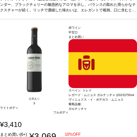
を感じる。フレッシュでフルーティーさが広がる、緻密でエレガントな一本。
ンダー、ブラックチェリーの魅惑的なアロマを示し、バランスの取れた滑らかなテ
合う
料理
クスチャーが続く。リッチで濃縮した味わいは、エレガントで複雑。口に含むとシ
赤肉、シチュー、ジビエ、ハードチーズ、青魚、魚のキャセロール、チョコレ
ートなどと合う
ルクのように柔らかいタンニンに、ジューシーなストラクチャーと素晴らしい深味
葡萄品種
カリニャン 62%、ガルナッチャ 38%
造り手情報
R&Gプ
ロジェクトは2010年、フランスの著名なワインメーカーでありコンサルタントでも
を感じる。フレッシュでフルーティーさが広がる、緻密でエレガントな一本。
合う
あるミシェル・ロランが、アラエックス・グランの創業者兼CEOであるハビエル・
料理
赤肉、シチュー、ジビエ、ハードチーズ、青魚、魚のキャセロール、チョコレ
赤ワイン
ガラレタと協力し、スペインの最高のテロワールでプレミアムワインを生産するこ
ートなどと合う
葡萄品種
カリニャン 62%、ガルナッチャ 38%
造り手情報
R&Gプ
中甘口
まとめ買い
とに合意し、スタートしました。フランスとスペインの2つの文化、そしてロラン
ロジェクトは2010年、フランスの著名なワインメーカーでありコンサルタントでも
が造るクラシックかつ国際的なワインスタイルと、アラエックス・グラン・スペイ
あるミシェル・ロランが、アラエックス・グランの創業者兼CEOであるハビエル・
ン・ファインワインズのワインに象徴されるモダンなワインスが融合しています。
ガラレタと協力し、スペインの最高のテロワールでプレミアムワインを生産するこ
EC担当Oの感想：良い意味で「スペイン・プリオラート」のイメージを変えてくれ
とに合意し、スタートしました。フランスとスペインの2つの文化、そしてロラン
た、至極の1本です。複雑な香りと滑らかで奥行きのある味わいは、ワインに集中
が造るクラシックかつ国際的なワインスタイルと、アラエックス・グラン・スペイ
して飲みたい日にぜひあけてみてください。生産者からも絶対皆好きになってもら
ン・ファインワインズのワインに象徴されるモダンなワインスが融合しています。
える味わいだよ！と言われたイチオシです。濃厚な味わいがお好きな方や、酸味が
EC担当Oの感想：良い意味で「スペイン・プリオラート」のイメージを変えてくれ
苦手な方に。
た、至極の1本です。複雑な香りと滑らかで奥行きのある味わいは、ワインに集中
して飲みたい日にぜひあけてみてください。生産者からも絶対皆好きになってもら
える味わいだよ！と言われたイチオシです。濃厚な味わいがお好きな方や、酸味が
スペイン トレド
苦手な方に。
レガード・ムニョス ガルナッチャ (2023)
750ml
在庫あり
ヴィニェドス・イ・ボデガス・ムニョス
3
葡萄品種:
ライトボディ
ガルナッチャ
フルボディ
¥3,410
¥3,069
まとめ買い(6+)
10%OFF