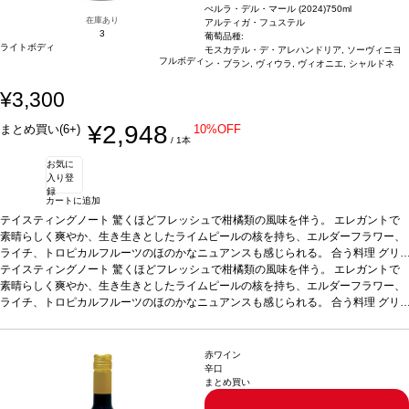
ぺルラ・デル・マール (2024)
750ml
在庫あり
アルティガ・フュステル
3
葡萄品種:
ライトボディ
モスカテル・デ・アレハンドリア, ソーヴィニヨ
フルボディ
ン・ブラン, ヴィウラ, ヴィオニエ, シャルドネ
¥3,300
¥2,948
まとめ買い(6+)
10%OFF
/ 1本
お気に
入り登
録
カートに追加
テイスティングノート
驚くほどフレッシュで柑橘類の風味を伴う。 エレガントで
素晴らしく爽やか、生き生きとしたライムピールの核を持ち、エルダーフラワー、
ライチ、トロピカルフルーツのほのかなニュアンスも感じられる。
合う料理
グリ
ルしたエビ、マテガイ、帆立やムール貝などの魚介類料理、またそのままアペリテ
テイスティングノート
驚くほどフレッシュで柑橘類の風味を伴う。 エレガントで
ィフなどと好相性
素晴らしく爽やか、生き生きとしたライムピールの核を持ち、エルダーフラワー、
葡萄品種
モスカテル・デ・アレハンドリア 65%、ソーヴィニヨ
ン・ブラン 15%、ヴィウラ 10%、ヴィオニエ 5%、シャルドネ 5%
ライチ、トロピカルフルーツのほのかなニュアンスも感じられる。
合う料理
*本ヴィンテー
グリ
ジが在庫切れの場合、在庫があり価格が同様の場合は自動的に次のヴィンテージに
ルしたエビ、マテガイ、帆立やムール貝などの魚介類料理、またそのままアペリテ
変更されます、ご了承ください。
ィフなどと好相性
葡萄品種
モスカテル・デ・アレハンドリア 65%、ソーヴィニヨ
ン・ブラン 15%、ヴィウラ 10%、ヴィオニエ 5%、シャルドネ 5%
*本ヴィンテー
赤ワイン
ジが在庫切れの場合、在庫があり価格が同様の場合は自動的に次のヴィンテージに
辛口
まとめ買い
変更されます、ご了承ください。