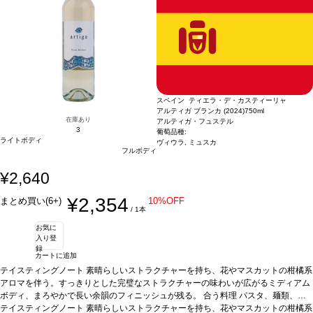
スペイン ティエラ・デ・カスティーリャ
アルティガ ブランカ (2024)
750ml
在庫あり
アルティガ・フュステル
3
葡萄品種:
ライトボディ
ヴィウラ, ミュスカ
フルボディ
¥2,640
¥2,354
まとめ買い(6+)
10%OFF
/ 1本
お気に
入り登
録
カートに追加
テイスティングノート
素晴らしいストラクチャーを持ち、花やマスカットの柑橘系
アロマを伴う。すっきりとした完璧なストラクチャーの味わいが広がるミディアム
ボディ、まろやかで長い余韻のフィニッシュが残る。
合う料理
パスタ、麺類、
魚、甲殻類、タパスなどと好相性
テイスティングノート
素晴らしいストラクチャーを持ち、花やマスカットの柑橘系
葡萄品種
ヴィウラ 90%、ミュスカ 10%
*本ヴィ