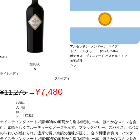
ヴィンテージが在庫切れの場合、在庫があり価格が同様の場合は自動的に次のヴィ
ンテージに変更されます、ご了承ください。
アルゼンチン メンドーサ マイプ
トソ・アルタ シラー (2024)
750ml
ボデガス・ヴィニャード パスカル・トソ
SALE
葡萄品種:
在庫あり
シラー
5
ライトボディ
フルボディ
¥7,480
¥11,275
→
お気に
入り登
録
カートに追加
テイスティングノート
樹齢60年の葡萄から造る特別な一本。ほのかなスミレを含
む、素晴らしくフルーティーなノーズを示す。ブラックベリー、スパイス、タバコ
の味わいが感じられ、濃厚で長い余韻の後味が続く。
合う料理
赤身肉、パスタ、
熟成チーズなどと好相性
テイスティングノート
樹齢60年の葡萄から造る特別な一本。ほのかなスミレを含
葡萄品種
シラー 100%
*本ヴィンテージが在庫切れの場