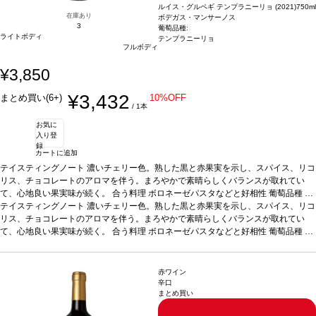
ルイス・グルペギ テンプラニーリョ (2021)
750ml
在庫あり
ボデガス・マンサーノス
3
葡萄品種:
ライトボディ
テンプラニーリョ
フルボディ
¥3,850
¥3,432
まとめ買い(6+)
10%OFF
/ 1本
お気に
入り登
録
カートに追加
テイスティングノート
濃いチェリー色。熟した黒と赤果実を示し、スパイス、リコ
リス、チョコレートのアロマを伴う。まろやかで素晴らしくバランスが取れてい
て、心地良い果実味が続く。
合う料理
ボロネーゼパスタなどと好相性
葡萄品種
テ
ンプラニーリョ
テイスティングノート
*本ヴィンテージが在庫切れの場合、在庫があり価格が同様の場合
濃いチェリー色。熟した黒と赤果実を示し、スパイス、リコ
は自動的に次のヴィンテージに変更されます、ご了承ください。
リス、チョコレートのアロマを伴う。まろやかで素晴らしくバランスが取れてい
て、心地良い果実味が続く。
合う料理
ボロネーゼパスタなどと好相性
葡萄品種
テ
ンプラニーリョ
*本ヴィンテージが在庫切れの場合、在庫があり価格が同様の場合
は自動的に次のヴィンテージに変更されます、ご了承ください。
赤ワイン
辛口
まとめ買い