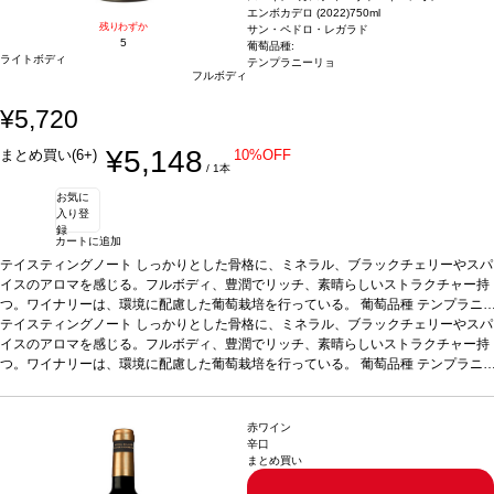
エンボカデロ (2022)
750ml
残りわずか
サン・ペドロ・レガラド
5
葡萄品種:
ライトボディ
テンプラニーリョ
フルボディ
¥5,720
¥5,148
まとめ買い(6+)
10%OFF
/ 1本
お気に
入り登
録
カートに追加
テイスティングノート
しっかりとした骨格に、ミネラル、ブラックチェリーやスパ
イスのアロマを感じる。フルボディ、豊潤でリッチ、素晴らしいストラクチャー持
つ。ワイナリーは、環境に配慮した葡萄栽培を行っている。
葡萄品種
テンプラニ
ーリョ 100%
テイスティングノート
*本ヴィンテージが在庫切れの場合、在庫があり価格が同様の場合は
しっかりとした骨格に、ミネラル、ブラックチェリーやスパ
自動的に次のヴィンテージに変更されます、ご了承ください。
イスのアロマを感じる。フルボディ、豊潤でリッチ、素晴らしいストラクチャー持
つ。ワイナリーは、環境に配慮した葡萄栽培を行っている。
葡萄品種
テンプラニ
ーリョ 100%
*本ヴィンテージが在庫切れの場合、在庫があり価格が同様の場合は
自動的に次のヴィンテージに変更されます、ご了承ください。
赤ワイン
辛口
まとめ買い