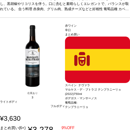
場合は自動的に次のヴィンテージに変更されます、ご了承ください。
し、黒胡椒やリコリスを伴う。口に含むと素晴らしくエレガントで、バランスが取
れている。
合う料理
赤身肉、グリル肉、熟成チーズなどと好相性
葡萄品種
カベル
ネ・ソーヴィニヨン
*本ヴィンテージが在庫切れの場合、在庫があり価格が同様の
場合は自動的に次のヴィンテージに変更されます、ご了承ください。
赤ワイン
辛口
まとめ買い
スペイン ナヴァラ
マルケス・デ・ブトラゴ テンプラニーリョ
在庫あり
(2022)
750ml
3
ボデガス・マンサーノス
ライトボディ
葡萄品種:
フルボディ
テンプラニーリョ
¥3,630
¥3,278
まとめ買い(6+)
9%OFF