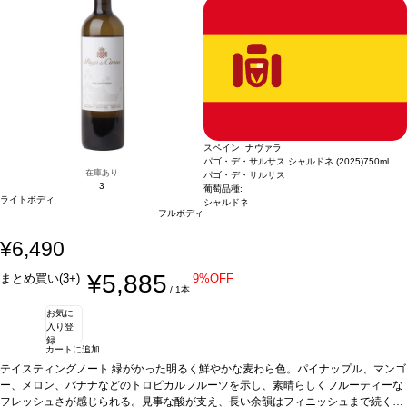
す、ご了承ください。
ヴィンテージに変更されます、ご了承ください。
スペイン ナヴァラ
パゴ・デ・サルサス シャルドネ (2025)
750ml
在庫あり
パゴ・デ・サルサス
3
葡萄品種:
ライトボディ
シャルドネ
フルボディ
¥6,490
¥5,885
まとめ買い(3+)
9%OFF
/ 1本
お気に
入り登
録
カートに追加
テイスティングノート
緑がかった明るく鮮やかな麦わら色。パイナップル、マンゴ
ー、メロン、バナナなどのトロピカルフルーツを示し、素晴らしくフルーティーな
フレッシュさが感じられる。見事な酸が支え、長い余韻はフィニッシュまで続く。