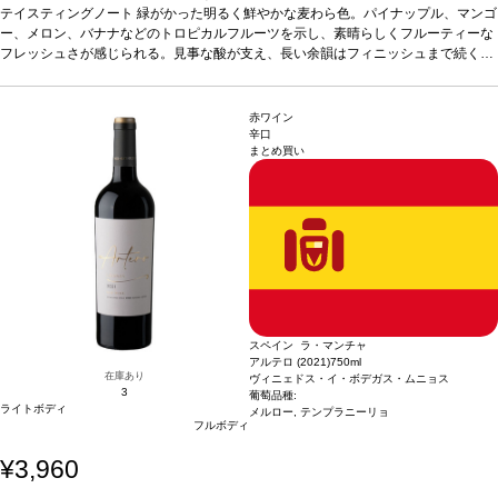
味わいはバランスが取れていて、まろやかで滑らかな酸味を持つ。
テイスティングノート
緑がかった明るく鮮やかな麦わら色。パイナップル、マンゴ
合う料理
カル
パッチョ、貝類、蒸し魚やグリル魚、パテ、チーズ、チキン、野菜のテリーヌ、サ
ー、メロン、バナナなどのトロピカルフルーツを示し、素晴らしくフルーティーな
ラダ、タパスや前菜などと好相性。
フレッシュさが感じられる。見事な酸が支え、長い余韻はフィニッシュまで続く。
葡萄品種
シャルドネ 100%
*本ヴィンテージが
在庫切れの場合、在庫があり価格が同様の場合は自動的に次のヴィンテージに変更
味わいはバランスが取れていて、まろやかで滑らかな酸味を持つ。
合う料理
カル
されます、ご了承ください。
パッチョ、貝類、蒸し魚やグリル魚、パテ、チーズ、チキン、野菜のテリーヌ、サ
ラダ、タパスや前菜などと好相性。
葡萄品種
シャルドネ 100%
*本ヴィンテージが
赤ワイン
在庫切れの場合、在庫があり価格が同様の場合は自動的に次のヴィンテージに変更
辛口
まとめ買い
されます、ご了承ください。
スペイン ラ・マンチャ
アルテロ (2021)
750ml
在庫あり
ヴィニェドス・イ・ボデガス・ムニョス
3
葡萄品種:
ライトボディ
メルロー, テンプラニーリョ
フルボディ
¥3,960