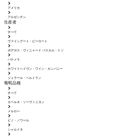
アメリカ
アルゼンチン
生産者
すべて
ヴァイングート・ピーロート
ボデガス・ヴィニャード パスカル・トソ
パナメラ
ホワイトへイヴン・ワイン・カンパニー
ジェラール・ベルトラン
葡萄品種
すべて
カベルネ・ソーヴィニヨン
メルロー
ピノ・ノワール
シャルドネ