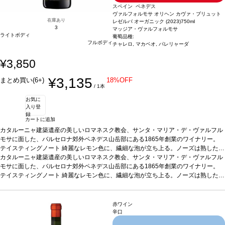
スペイン ペネデス
ヴァルフォルモサ オリヘン カヴァ・ブリュット
在庫あり
レゼルバ オーガニック (2023)
750ml
3
マッジア・ヴァルフォルモサ
ライトボディ
葡萄品種:
フルボディ
チャレロ, マカベオ, パレリャーダ
¥3,850
¥3,135
まとめ買い(6+)
18%OFF
/ 1本
お気に
入り登
録
カートに追加
カタルーニャ建築遺産の美しいロマネスク教会、サンタ・マリア・デ・ヴァルフル
モサに面した、バルセロナ郊外ペネデス山岳部にある1865年創業のワイナリー。
テイスティングノート
綺麗なレモン色に、繊細な泡が立ち上る。ノーズは熟した白
果実（黄色リンゴ）を示し、熟成によるアーモンドのニュアンスと絡み合う。口に
カタルーニャ建築遺産の美しいロマネスク教会、サンタ・マリア・デ・ヴァルフル
含むと、心地よい滑らかさが広がり、熟した果実味を感じる。柔らかいナッツやペ
モサに面した、バルセロナ郊外ペネデス山岳部にある1865年創業のワイナリー。
イストリーが表れ、エレガントで長い余韻のフィニッシュへと導かれる。
テイスティングノート
綺麗なレモン色に、繊細な泡が立ち上る。ノーズは熟した白
合う料理
きのこのリゾット、ラヴィオリ、魚とバターソースなどと好相性
果実（黄色リンゴ）を示し、熟成によるアーモンドのニュアンスと絡み合う。口に
葡萄品種
チャレ
ッロ 40%、マカベオ 30%、パレリャーダ 30％
含むと、心地よい滑らかさが広がり、熟した果実味を感じる。柔らかいナッツやペ
認証
ユーロリーフ、ヴィーガン
*本
ヴィンテージが在庫切れの場合、在庫があり価格が同様の場合は自動的に次のヴィ
イストリーが表れ、エレガントで長い余韻のフィニッシュへと導かれる。
合う料理
赤ワイン
ンテージに変更されます、ご了承ください。
きのこのリゾット、ラヴィオリ、魚とバターソースなどと好相性
葡萄品種
チャレ
辛口
ッロ 40%、マカベオ 30%、パレリャーダ 30％
認証
ユーロリーフ、ヴィーガン
*本