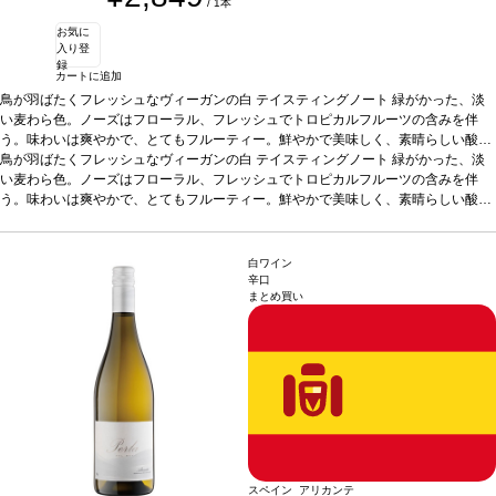
/ 1本
お気に
入り登
録
カートに追加
鳥が羽ばたくフレッシュなヴィーガンの白
テイスティングノート
緑がかった、淡
い麦わら色。ノーズはフローラル、フレッシュでトロピカルフルーツの含みを伴
う。味わいは爽やかで、とてもフルーティー。鮮やかで美味しく、素晴らしい酸味
との組み合わせは完璧で、長い余韻が続く。
鳥が羽ばたくフレッシュなヴィーガンの白
テイスティングノート
合う料理
魚のマリネ（カレイ、スズ
緑がかった、淡
キ、鯛）、タラと海老のクリーム煮、魚介類、燻製、チキン、牛肉の煮込み、マリ
い麦わら色。ノーズはフローラル、フレッシュでトロピカルフルーツの含みを伴
ナラソースパスタなどと好相性
う。味わいは爽やかで、とてもフルーティー。鮮やかで美味しく、素晴らしい酸味
葡萄品種
アイレン
認証
オーガニック、WfCP認
証、ヴィーガン認証
との組み合わせは完璧で、長い余韻が続く。
*本ヴィンテージが在庫切れの場合、在庫があり価格が同様の
合う料理
魚のマリネ（カレイ、スズ
場合は自動的に次のヴィンテージに変更されます、ご了承ください。
キ、鯛）、タラと海老のクリーム煮、魚介類、燻製、チキン、牛肉の煮込み、マリ
ナラソースパスタなどと好相性
葡萄品種
アイレン
認証
オーガニック、WfCP認
白ワイン
証、ヴィーガン認証
*本ヴィンテージが在庫切れの場合、在庫があり価格が同様の
辛口
まとめ買い
場合は自動的に次のヴィンテージに変更されます、ご了承ください。
スペイン アリカンテ