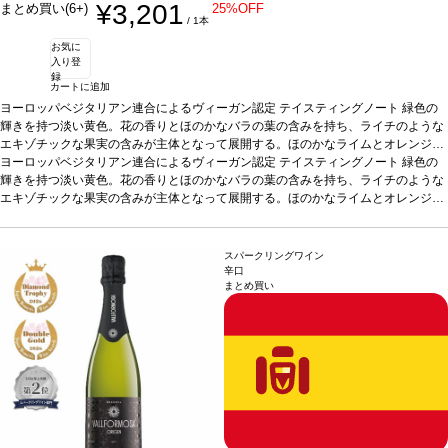
¥3,201
まとめ買い(6+)
25%OFF
/ 1本
お気に
入り登
録
カートに追加
ヨーロッパベジタリアン連合によるヴィーガン認定
テイスティングノート
緑色の
輝きを持つ淡い黄色。花の香りとほのかなバラの葉の含みを持ち、ライチのような
エキゾチックな果実の含みが主体となって展開する。ほのかなライムとオレンジの
皮を持つ魅力的な酸味を示す。ミュスカの香りの凝縮度はパレリャーダのフィネス
ヨーロッパベジタリアン連合によるヴィーガン認定
テイスティングノート
緑色の
により和らげられる。パレリャーダはほのかな甘さを持ち、フレッシュさが強調さ
輝きを持つ淡い黄色。花の香りとほのかなバラの葉の含みを持ち、ライチのような
れ、葡萄を食しているような官能的な感覚を与える。この特徴あるワインは個人の
エキゾチックな果実の含みが主体となって展開する。ほのかなライムとオレンジの
体験によりそれぞれ定義される。ワイン愛好家にとって魅了的な一本。
皮を持つ魅力的な酸味を示す。ミュスカの香りの凝縮度はパレリャーダのフィネス
合う料理
魚介類の前菜、アボカドと海老、サーモン、生ハムメロン、家きん、パテ、フォア
により和らげられる。パレリャーダはほのかな甘さを持ち、フレッシュさが強調さ
グラなどと好相性
れ、葡萄を食しているような官能的な感覚を与える。この特徴あるワインは個人の
葡萄品種
凝縮したフローラルとトロピカルフルーツのアロマが
スパークリングワイン
広がる。口に含むと素晴らしく心地よく、しっかりとしたストラクチャーを感じ、
体験によりそれぞれ定義される。ワイン愛好家にとって魅了的な一本。
合う料理
辛口
まとめ買い
長く甘い余韻のフィニッシュが続く。
魚介類の前菜、アボカドと海老、サーモン、生ハムメロン、家きん、パテ、フォア
認証
CCPAE
*本ヴィンテージが在庫切れの
場合、在庫があり価格が同様の場合は自動的に次のヴィンテージに変更されます、
グラなどと好相性
葡萄品種
凝縮したフローラルとトロピカルフルーツのアロマが
ご了承ください。
広がる。口に含むと素晴らしく心地よく、しっかりとしたストラクチャーを感じ、
長く甘い余韻のフィニッシュが続く。
認証
CCPAE
*本ヴィンテージが在庫切れの
場合、在庫があり価格が同様の場合は自動的に次のヴィンテージに変更されます、
ご了承ください。