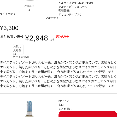
ペルラ・ネグラ (2024)
750ml
在庫あり
アルティガ・フュステル
4
葡萄品種:
ライトボディ
アリカンテ・ブスケ
フルボディ
¥3,300
¥2,948
まとめ買い(6+)
10%OFF
/ 1本
お気に
入り登
録
カートに追加
テイスティングノート
深いルビー色。滑らかでバランスが取れていて、素晴らしく
エレガント。熟した赤いベリーとほのかな胡椒のようなスパイスのニュアンスが口
中で広がり、心地よく長い余韻が続く。
合う料理
グリルしたビーフや野菜、チキ
ンの照り焼きなどと好相性
テイスティングノート
深いルビー色。滑らかでバランスが取れていて、素晴らしく
葡萄品種
アリカンテ・ブーシェ 100%
*本ヴィンテージ
が在庫切れの場合、在庫があり価格が同様の場合は自動的に次のヴィンテージに変
エレガント。熟した赤いベリーとほのかな胡椒のようなスパイスのニュアンスが口
更されます、ご了承ください。
中で広がり、心地よく長い余韻が続く。
合う料理
グリルしたビーフや野菜、チキ
ンの照り焼きなどと好相性
葡萄品種
アリカンテ・ブーシェ 100%
*本ヴィンテージ
が在庫切れの場合、在庫があり価格が同様の場合は自動的に次のヴィンテージに変
更されます、ご了承ください。
白ワイン
辛口
まとめ買い