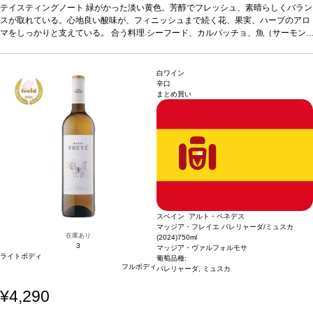
やスモークしたマスのムース）、白身肉、家きん、フレッシュチーズなどと好相性
テイスティングノート
緑がかった淡い黄色。芳醇でフレッシュ、素晴らしくバラン
葡萄品種
スが取れている。心地良い酸味が、フィニッシュまで続く花、果実、ハーブのアロ
マカベオ 70%、アルバリーニョ 30%
*本ヴィンテージが在庫切れの場
合、在庫があり価格が同様の場合は自動的に次のヴィンテージに変更されます、ご
マをしっかりと支えている。
合う料理
シーフード、カルパッチョ、魚（サーモン
了承ください。
やスモークしたマスのムース）、白身肉、家きん、フレッシュチーズなどと好相性
葡萄品種
マカベオ 70%、アルバリーニョ 30%
*本ヴィンテージが在庫切れの場
合、在庫があり価格が同様の場合は自動的に次のヴィンテージに変更されます、ご
白ワイン
了承ください。
辛口
まとめ買い
スペイン アルト・ペネデス
マッジア・フレイエ パレリャーダ/ミュスカ
在庫あり
(2024)
750ml
3
マッジア・ヴァルフォルモサ
ライトボディ
葡萄品種:
フルボディ
パレリャーダ, ミュスカ
¥4,290