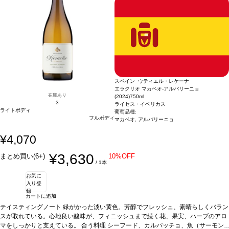
スペイン ウティエル・レケーナ
エラクリオ マカベオ-アルバリーニョ
在庫あり
(2024)
750ml
3
ライセス・イベリカス
ライトボディ
葡萄品種:
フルボディ
マカベオ, アルバリーニョ
¥4,070
¥3,630
まとめ買い(6+)
10%OFF
/ 1本
お気に
入り登
録
カートに追加
テイスティングノート
緑がかった淡い黄色。芳醇でフレッシュ、素晴らしくバラン
スが取れている。心地良い酸味が、フィニッシュまで続く花、果実、ハーブのアロ
マをしっかりと支えている。
合う料理
シーフード、カルパッチョ、魚（サーモン