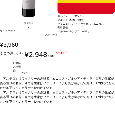
スペイン ラ・マンチャ
アルテロ (2021)
750ml
在庫あり
ヴィニェドス・イ・ボデガス・ムニョス
3
葡萄品種:
ライトボディ
メルロー, テンプラニーリョ
フルボディ
¥3,960
¥2,948
まとめ買い(6+)
25%OFF
/ 1本
お気に
入り登
録
カートに追加
「アルテロ」はワイナリーの創設者、ムニョス・ガルシア・デ・ラ・ロサの生家が
ある通りの名前。今でも生家はファミリーにより受け継がれており、17世紀に造ら
れた地下ワインセラーも使われている。
テイスティングノート
「アルテロ」はワイナリーの創設者、ムニョス・ガルシア・デ・ラ・ロサの生家が
力強く、複雑なアロマは熟した果実味を含み、トーストした
アロマや、胡椒とバルサミコ酢の香りを感じる。 まろやかで、あたたかく、とても
ある通りの名前。今でも生家はファミリーにより受け継がれており、17世紀に造ら
きれいなバランスの風味に、長い余韻の後味を示す。
れた地下ワインセラーも使われている。
合う料理
ローストやグリル
した肉、豆類、ミディアムから香りの強いチーズなどと好相性。
テイスティングノート
力強く、複雑なアロマは熟した果実味を含み、トーストした
葡萄品種
メルロ
ー 55%、テンプラニーリョ 45%
アロマや、胡椒とバルサミコ酢の香りを感じる。 まろやかで、あたたかく、とても
*本ヴィンテージが在庫切れの場合、在庫があり価