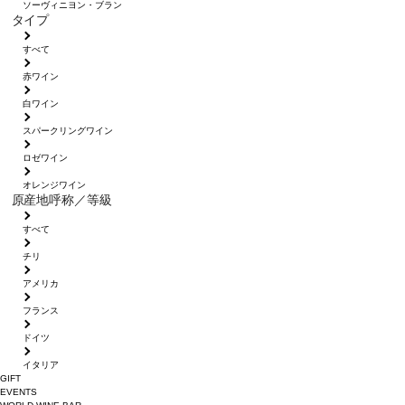
ソーヴィニヨン・ブラン
タイプ
すべて
赤ワイン
白ワイン
スパークリングワイン
ロゼワイン
オレンジワイン
原産地呼称／等級
すべて
チリ
アメリカ
フランス
ドイツ
イタリア
GIFT
EVENTS