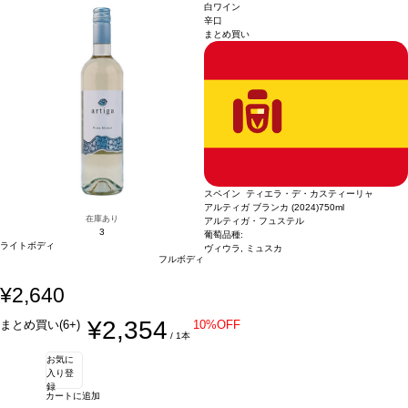
更されます、ご了承ください。
白ワイン
辛口
まとめ買い
スペイン ティエラ・デ・カスティーリャ
アルティガ ブランカ (2024)
750ml
在庫あり
アルティガ・フュステル
3
葡萄品種:
ライトボディ
ヴィウラ, ミュスカ
フルボディ
¥2,640
¥2,354
まとめ買い(6+)
10%OFF
/ 1本
お気に
入り登
録
カートに追加