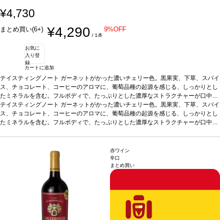
¥4,730
¥4,290
まとめ買い(6+)
9%OFF
/ 1本
お気に
入り登
録
カートに追加
テイスティングノート
ガーネットがかった濃いチェリー色。黒果実、下草、スパイ
ス、チョコレート、コーヒーのアロマに、葡萄品種の起源を感じる、しっかりとし
たミネラルを含む。フルボディで、たっぷりとした濃厚なストラクチャーが口中を
満たす。上質で滑らかなタンニンはエレガントで、フレッシュな余韻の後味は際立
テイスティングノート
ガーネットがかった濃いチェリー色。黒果実、下草、スパイ
っている。
ス、チョコレート、コーヒーのアロマに、葡萄品種の起源を感じる、しっかりとし
葡萄品種
テンプラニーリョ 55%、ガルナッチャ 25%、グラシアーノ 2
0% ＜テンプラニーリョ2014ヴィンテージ；36ヵ月熟成-ガルナッチャ2017ヴィ
たミネラルを含む。フルボディで、たっぷりとした濃厚なストラクチャーが口中を
ンテージ；6ヵ月熟成-グラシアーノ2015ヴィンテージ；30ヵ月熟成 ブレンド後3
満たす。上質で滑らかなタンニンはエレガントで、フレッシュな余韻の後味は際立
ヵ月間瓶内熟成しリリース＞
っている。
葡萄品種
テンプラニーリョ 55%、ガルナッチャ 25%、グラシアーノ 2
0% ＜テンプラニーリョ2014ヴィンテージ；36ヵ月熟成-ガルナッチャ2017ヴィ
赤ワイン
ンテージ；6ヵ月熟成-グラシアーノ2015ヴィンテージ；30ヵ月熟成 ブレンド後3
辛口
まとめ買い
ヵ月間瓶内熟成しリリース＞