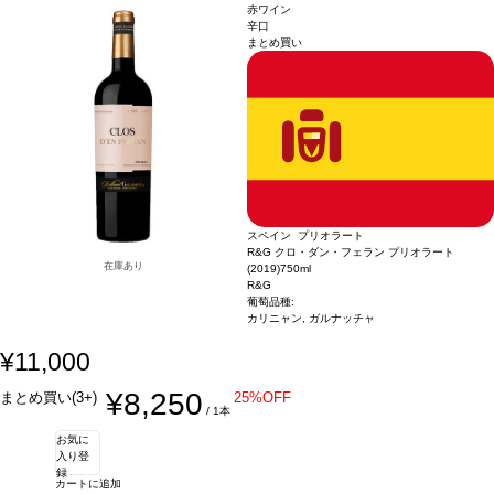
ヴィンテージが在庫切れの場合、在庫があり価格が同様の場合は自動的に次のヴィ
赤ワイン
ンテージに変更されます、ご了承ください。
辛口
まとめ買い
スペイン プリオラート
R&G クロ・ダン・フェラン プリオラート
在庫あり
(2019)
750ml
R&G
葡萄品種:
カリニャン, ガルナッチャ
¥11,000
¥8,250
まとめ買い(3+)
25%OFF
/ 1本
お気に
入り登
録
カートに追加