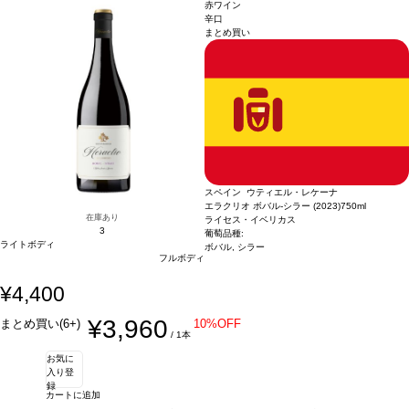
格が同様の場合は自動的に次のヴィンテージに変更されます、ご了承ください。
きれいなバランスの風味に、長い余韻の後味を示す。
合う料理
ローストやグリル
赤ワイン
した肉、豆類、ミディアムから香りの強いチーズなどと好相性。
葡萄品種
メルロ
辛口
まとめ買い
ー 55%、テンプラニーリョ 45%
*本ヴィンテージが在庫切れの場合、在庫があり価
格が同様の場合は自動的に次のヴィンテージに変更されます、ご了承ください。
スペイン ウティエル・レケーナ
エラクリオ ボバル-シラー (2023)
750ml
在庫あり
ライセス・イベリカス
3
葡萄品種:
ライトボディ
ボバル, シラー
フルボディ
¥4,400
¥3,960
まとめ買い(6+)
10%OFF
/ 1本
お気に
入り登
録
カートに追加