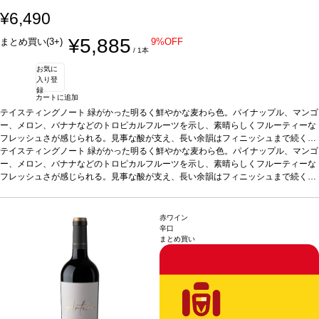
¥6,490
¥5,885
まとめ買い(3+)
9%OFF
/ 1本
お気に
入り登
録
カートに追加
テイスティングノート
緑がかった明るく鮮やかな麦わら色。パイナップル、マンゴ
ー、メロン、バナナなどのトロピカルフルーツを示し、素晴らしくフルーティーな
フレッシュさが感じられる。見事な酸が支え、長い余韻はフィニッシュまで続く。
味わいはバランスが取れていて、まろやかで滑らかな酸味を持つ。
テイスティングノート
緑がかった明るく鮮やかな麦わら色。パイナップル、マンゴ
合う料理
カル
パッチョ、貝類、蒸し魚やグリル魚、パテ、チーズ、チキン、野菜のテリーヌ、サ
ー、メロン、バナナなどのトロピカルフルーツを示し、素晴らしくフルーティーな
ラダ、タパスや前菜などと好相性。
フレッシュさが感じられる。見事な酸が支え、長い余韻はフィニッシュまで続く。
葡萄品種
シャルドネ 100%
*本ヴィンテージが
在庫切れの場合、在庫があり価格が同様の場合は自動的に次のヴィンテージに変更
味わいはバランスが取れていて、まろやかで滑らかな酸味を持つ。
合う料理
カル
されます、ご了承ください。
パッチョ、貝類、蒸し魚やグリル魚、パテ、チーズ、チキン、野菜のテリーヌ、サ
ラダ、タパスや前菜などと好相性。
葡萄品種
シャルドネ 100%
*本ヴィンテージが
赤ワイン
在庫切れの場合、在庫があり価格が同様の場合は自動的に次のヴィンテージに変更
辛口
まとめ買い
されます、ご了承ください。