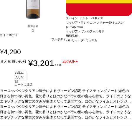
スペイン アルト・ペネデス
マッジア・フレイエ パレリャーダ/ミュスカ
在庫あり
(2024)
750ml
3
マッジア・ヴァルフォルモサ
ライトボディ
葡萄品種:
フルボディ
パレリャーダ, ミュスカ
¥4,290
¥3,201
まとめ買い(6+)
25%OFF
/ 1本
お気に
入り登
録
カートに追加
ヨーロッパベジタリアン連合によるヴィーガン認定
テイスティングノート
緑色の
輝きを持つ淡い黄色。花の香りとほのかなバラの葉の含みを持ち、ライチのような
エキゾチックな果実の含みが主体となって展開する。ほのかなライムとオレンジの
皮を持つ魅力的な酸味を示す。ミュスカの香りの凝縮度はパレリャーダのフィネス
ヨーロッパベジタリアン連合によるヴィーガン認定
テイスティングノート
緑色の
により和らげられる。パレリャーダはほのかな甘さを持ち、フレッシュさが強調さ
輝きを持つ淡い黄色。花の香りとほのかなバラの葉の含みを持ち、ライチのような
れ、葡萄を食しているような官能的な感覚を与える。この特徴あるワインは個人の
エキゾチックな果実の含みが主体となって展開する。ほのかなライムとオレンジの
体験によりそれぞれ定義される。ワイン愛好家にとって魅了的な一本。
皮を持つ魅力的な酸味を示す。ミュスカの香りの凝縮度はパレリャーダのフィネス
合う料理
魚介類の前菜、アボカドと海老、サーモン、生ハムメロン、家きん、パテ、フォア
により和らげられる。パレリャーダはほのかな甘さを持ち、フレッシュさが強調さ