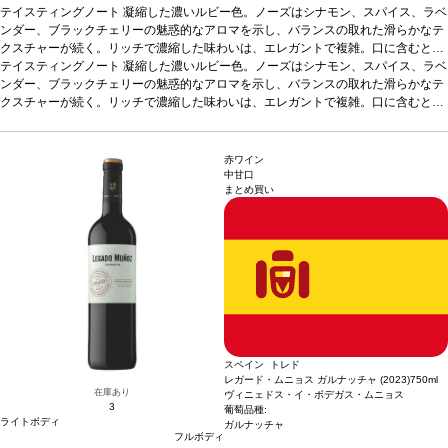
テイスティングノート
凝縮した濃いルビー色。ノーズはシナモン、スパイス、ラベ
ンダー、ブラックチェリーの魅惑的なアロマを示し、バランスの取れた滑らかなテ
クスチャーが続く。リッチで濃縮した味わいは、エレガントで複雑。口に含むとシ
ルクのように柔らかいタンニンに、ジューシーなストラクチャーと素晴らしい深味
テイスティングノート
凝縮した濃いルビー色。ノーズはシナモン、スパイス、ラベ
を感じる。フレッシュでフルーティーさが広がる、緻密でエレガントな一本。
ンダー、ブラックチェリーの魅惑的なアロマを示し、バランスの取れた滑らかなテ
合う
料理
クスチャーが続く。リッチで濃縮した味わいは、エレガントで複雑。口に含むとシ
赤肉、シチュー、ジビエ、ハードチーズ、青魚、魚のキャセロール、チョコレ
ートなどと合う
ルクのように柔らかいタンニンに、ジューシーなストラクチャーと素晴らしい深味
葡萄品種
カリニャン 62%、ガルナッチャ 38%
造り手情報
R&Gプ
ロジェクトは2010年、フランスの著名なワインメーカーでありコンサルタントでも
を感じる。フレッシュでフルーティーさが広がる、緻密でエレガントな一本。
合う
あるミシェル・ロランが、アラエックス・グランの創業者兼CEOであるハビエル・
料理
赤肉、シチュー、ジビエ、ハードチーズ、青魚、魚のキャセロール、チョコレ
赤ワイン
ガラレタと協力し、スペインの最高のテロワールでプレミアムワインを生産するこ
ートなどと合う
葡萄品種
カリニャン 62%、ガルナッチャ 38%
造り手情報
R&Gプ
中甘口
まとめ買い
とに合意し、スタートしました。フランスとスペインの2つの文化、そしてロラン
ロジェクトは2010年、フランスの著名なワインメーカーでありコンサルタントでも
が造るクラシックかつ国際的なワインスタイルと、アラエックス・グラン・スペイ
あるミシェル・ロランが、アラエックス・グランの創業者兼CEOであるハビエル・
ン・ファインワインズのワインに象徴されるモダンなワインスが融合しています。
ガラレタと協力し、スペインの最高のテロワールでプレミアムワインを生産するこ
EC担当Oの感想：良い意味で「スペイン・プリオラート」のイメージを変えてくれ
とに合意し、スタートしました。フランスとスペインの2つの文化、そしてロラン
た、至極の1本です。複雑な香りと滑らかで奥行きのある味わいは、ワインに集中
が造るクラシックかつ国際的なワインスタイルと、アラエックス・グラン・スペイ
して飲みたい日にぜひあけてみてください。生産者からも絶対皆好きになってもら
ン・ファインワインズのワインに象徴されるモダンなワインスが融合しています。
える味わいだよ！と言われたイチオシです。濃厚な味わいがお好きな方や、酸味が
EC担当Oの感想：良い意味で「スペイン・プリオラート」のイメージを変えてくれ
苦手な方に。
た、至極の1本です。複雑な香りと滑らかで奥行きのある味わいは、ワインに集中
して飲みたい日にぜひあけてみてください。生産者からも絶対皆好きになってもら
える味わいだよ！と言われたイチオシです。濃厚な味わいがお好きな方や、酸味が
スペイン トレド
苦手な方に。
レガード・ムニョス ガルナッチャ (2023)
750ml
在庫あり
ヴィニェドス・イ・ボデガス・ムニョス
3
葡萄品種:
ライトボディ
ガルナッチャ
フルボディ