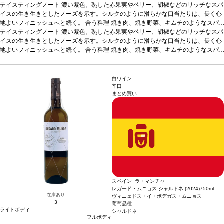
テイスティングノート
濃い紫色。熟した赤果実やベリー、胡椒などのリッチなスパ
イスの生き生きとしたノーズを示す。シルクのように滑らかな口当たりは、長く心
地よいフィニッシュへと続く。
合う料理
焼き肉、焼き野菜、キムチのようなスパ
イスの効いた一品などと好相性。イベリコハムやチョリソーなど、伝統的なスペイ
テイスティングノート
濃い紫色。熟した赤果実やベリー、胡椒などのリッチなスパ
ン料理とも愉しめる。
イスの生き生きとしたノーズを示す。シルクのように滑らかな口当たりは、長く心
葡萄品種
100% ガルナッチャ
*本ヴィンテージが在庫切れの
場合、在庫があり価格が同様の場合は自動的に次のヴィンテージに変更されます、
地よいフィニッシュへと続く。
合う料理
焼き肉、焼き野菜、キムチのようなスパ
ご了承ください。
イスの効いた一品などと好相性。イベリコハムやチョリソーなど、伝統的なスペイ
ン料理とも愉しめる。
葡萄品種
100% ガルナッチャ
*本ヴィンテージが在庫切れの
場合、在庫があり価格が同様の場合は自動的に次のヴィンテージに変更されます、
白ワイン
ご了承ください。
辛口
まとめ買い
スペイン ラ・マンチャ
レガード・ムニョス シャルドネ (2024)
750ml
在庫あり
ヴィニェドス・イ・ボデガス・ムニョス
3
葡萄品種:
ライトボディ
シャルドネ
フルボディ