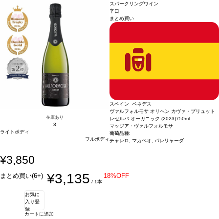
グラなどと好相性
れ、葡萄を食しているような官能的な感覚を与える。この特徴あるワインは個人の
葡萄品種
凝縮したフローラルとトロピカルフルーツのアロマが
スパークリングワイン
広がる。口に含むと素晴らしく心地よく、しっかりとしたストラクチャーを感じ、
体験によりそれぞれ定義される。ワイン愛好家にとって魅了的な一本。
合う料理
辛口
まとめ買い
長く甘い余韻のフィニッシュが続く。
魚介類の前菜、アボカドと海老、サーモン、生ハムメロン、家きん、パテ、フォア
認証
CCPAE
*本ヴィンテージが在庫切れの
場合、在庫があり価格が同様の場合は自動的に次のヴィンテージに変更されます、
グラなどと好相性
葡萄品種
凝縮したフローラルとトロピカルフルーツのアロマが
ご了承ください。
広がる。口に含むと素晴らしく心地よく、しっかりとしたストラクチャーを感じ、
長く甘い余韻のフィニッシュが続く。
認証
CCPAE
*本ヴィンテージが在庫切れの
場合、在庫があり価格が同様の場合は自動的に次のヴィンテージに変更されます、
ご了承ください。
スペイン ペネデス
ヴァルフォルモサ オリヘン カヴァ・ブリュット
在庫あり
レゼルバ オーガニック (2023)
750ml
3
マッジア・ヴァルフォルモサ
ライトボディ
葡萄品種:
フルボディ
チャレロ, マカベオ, パレリャーダ
¥3,850
¥3,135
まとめ買い(6+)
18%OFF
/ 1本
お気に
入り登
録
カートに追加