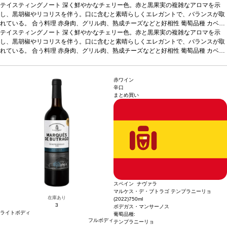
テイスティングノート
深く鮮やかなチェリー色。赤と黒果実の複雑なアロマを示
し、黒胡椒やリコリスを伴う。口に含むと素晴らしくエレガントで、バランスが取
れている。
合う料理
赤身肉、グリル肉、熟成チーズなどと好相性
葡萄品種
カベル
ネ・ソーヴィニヨン
テイスティングノート
*本ヴィンテージが在庫切れの場合、在庫があり価格が同様の
深く鮮やかなチェリー色。赤と黒果実の複雑なアロマを示
場合は自動的に次のヴィンテージに変更されます、ご了承ください。
し、黒胡椒やリコリスを伴う。口に含むと素晴らしくエレガントで、バランスが取
れている。
合う料理
赤身肉、グリル肉、熟成チーズなどと好相性
葡萄品種
カベル
ネ・ソーヴィニヨン
*本ヴィンテージが在庫切れの場合、在庫があり価格が同様の
場合は自動的に次のヴィンテージに変更されます、ご了承ください。
赤ワイン
辛口
まとめ買い
スペイン ナヴァラ
マルケス・デ・ブトラゴ テンプラニーリョ
在庫あり
(2022)
750ml
3
ボデガス・マンサーノス
ライトボディ
葡萄品種:
フルボディ
テンプラニーリョ