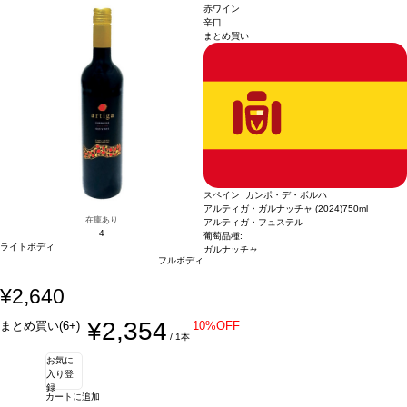
ン・ブラン 15%、ヴィウラ 10%、ヴィオニエ 5%、シャルドネ 5%
*本ヴィンテー
赤ワイン
ジが在庫切れの場合、在庫があり価格が同様の場合は自動的に次のヴィンテージに
辛口
まとめ買い
変更されます、ご了承ください。
スペイン カンポ・デ・ボルハ
アルティガ・ガルナッチャ (2024)
750ml
在庫あり
アルティガ・フュステル
4
葡萄品種:
ライトボディ
ガルナッチャ
フルボディ
¥2,640
¥2,354
まとめ買い(6+)
10%OFF
/ 1本
お気に
入り登
録
カートに追加