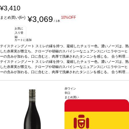
¥3,410
¥3,069
まとめ買い(6+)
10%OFF
/ 1本
お気に
入り登
録
カートに追加
テイスティングノート
スミレの縁を持つ、凝縮したチェリー色。濃いノーズは、熟
した赤果実が際立ち、クローブや胡椒のスパイシーなニュアンスにバニラやコーヒ
ーの含みが加わる。口に含むと、肉厚で洗練されたタンニンを感じる。
合う料理
肉
の煮込み料理、パスタ、半熟成チーズ、タパスなどと好相性。
テイスティングノート
スミレの縁を持つ、凝縮したチェリー色。濃いノーズは、熟
葡萄品種
100% ガ
ルナッチャ
した赤果実が際立ち、クローブや胡椒のスパイシーなニュアンスにバニラやコーヒ
*本ヴィンテージが在庫切れの場合、在庫があり価格が同様の場合は自
動的に次のヴィンテージに変更されます、ご了承ください。
ーの含みが加わる。口に含むと、肉厚で洗練されたタンニンを感じる。
合う料理
肉
の煮込み料理、パスタ、半熟成チーズ、タパスなどと好相性。
葡萄品種
100% ガ
ルナッチャ
*本ヴィンテージが在庫切れの場合、在庫があり価格が同様の場合は自
動的に次のヴィンテージに変更されます、ご了承ください。
赤ワイン
辛口
まとめ買い