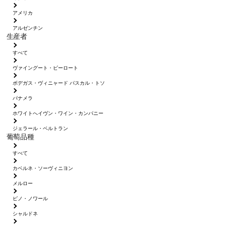
アメリカ
アルゼンチン
生産者
すべて
ヴァイングート・ピーロート
ボデガス・ヴィニャード パスカル・トソ
パナメラ
ホワイトへイヴン・ワイン・カンパニー
ジェラール・ベルトラン
葡萄品種
すべて
カベルネ・ソーヴィニヨン
メルロー
ピノ・ノワール
シャルドネ