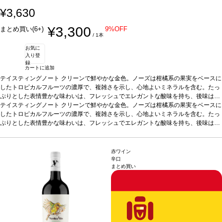
¥3,630
¥3,300
まとめ買い(6+)
9%OFF
/ 1本
お気に
入り登
録
カートに追加
テイスティングノート
クリーンで鮮やかな金色。ノーズは柑橘系の果実をベースに
したトロピカルフルーツの濃厚で、複雑さを示し、心地よいミネラルを含む。たっ
ぷりとした表情豊かな味わいは、フレッシュでエレガントな酸味を持ち、後味はク
リーミー。
テイスティングノート
合う料理
ニシンの燻製、アンチョビ、牡蠣、魚介類、ソース煮込みの
クリーンで鮮やかな金色。ノーズは柑橘系の果実をベースに
魚料理などと好相性
したトロピカルフルーツの濃厚で、複雑さを示し、心地よいミネラルを含む。たっ
葡萄品種
100% シャルドネ
*本ヴィンテージが在庫切れの場
合、在庫があり価格が同様の場合は自動的に次のヴィンテージに変更されます、ご
ぷりとした表情豊かな味わいは、フレッシュでエレガントな酸味を持ち、後味はク
了承ください。
リーミー。
合う料理
ニシンの燻製、アンチョビ、牡蠣、魚介類、ソース煮込みの
魚料理などと好相性
葡萄品種
100% シャルドネ
*本ヴィンテージが在庫切れの場
合、在庫があり価格が同様の場合は自動的に次のヴィンテージに変更されます、ご
赤ワイン
了承ください。
辛口
まとめ買い