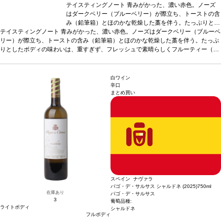
テイスティングノート
青みがかった、濃い赤色。ノーズ
はダークベリー（ブルーベリー）が際立ち、トーストの含
み（鉛筆箱）とほのかな乾燥した藁を伴う。たっぷりとし
テイスティングノート
青みがかった、濃い赤色。ノーズはダークベリー（ブルーベ
たボディの味わいは、重すぎず、フレッシュで素晴らしく
リー）が際立ち、トーストの含み（鉛筆箱）とほのかな乾燥した藁を伴う。たっぷ
フルーティー（ブルーベリー、ブラックベリー）。しっか
りとしたボディの味わいは、重すぎず、フレッシュで素晴らしくフルーティー（ブ
りとして、甘いタンニンも感じるフィニッシュが続く。
ルーベリー、ブラックベリー）。しっかりとして、甘いタンニンも感じるフィニッ
合う料理
チーズラビオリなどミートソースのパスタ、リ
シュが続く。
合う料理
チーズラビオリなどミートソースのパスタ、リゾット、あ
ゾット、あらゆる肉料理、またマンチェゴチーズやロック
らゆる肉料理、またマンチェゴチーズやロックフォールチーズと生ハムなどと好相
フォールチーズと生ハムなどと好相性。
葡萄品種
テンプ
白ワイン
性。
葡萄品種
テンプラニーリョ 75%、メルロー 25%
ラニーリョ 75%、メルロー 25%
*本ヴィンテージが在庫切れ
*本ヴィンテージが在庫
辛口
まとめ買い
の場合、在庫があり価格が同様の場合は自動的に次のヴィンテージに変更されま
切れの場合、在庫があり価格が同様の場合は自動的に次の
す、ご了承ください。
ヴィンテージに変更されます、ご了承ください。
スペイン ナヴァラ
パゴ・デ・サルサス シャルドネ (2025)
750ml
在庫あり
パゴ・デ・サルサス
3
葡萄品種:
ライトボディ
シャルドネ
フルボディ