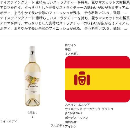
テイスティングノート
素晴らしいストラクチャーを持ち、花やマスカットの柑橘系
アロマを伴う。すっきりとした完璧なストラクチャーの味わいが広がるミディアム
ボディ、まろやかで長い余韻のフィニッシュが残る。
合う料理
パスタ、麺類、
魚、甲殻類、タパスなどと好相性
テイスティングノート
素晴らしいストラクチャーを持ち、花やマスカットの柑橘系
葡萄品種
ヴィウラ 90%、ミュスカ 10%
*本ヴィ
ンテージが在庫切れの場合、在庫があり価格が同様の場合は自動的に次のヴィンテ
アロマを伴う。すっきりとした完璧なストラクチャーの味わいが広がるミディアム
ージに変更されますのでご了承ください。
ボディ、まろやかで長い余韻のフィニッシュが残る。
合う料理
パスタ、麺類、
魚、甲殻類、タパスなどと好相性
葡萄品種
ヴィウラ 90%、ミュスカ 10%
*本ヴィ
ンテージが在庫切れの場合、在庫があり価格が同様の場合は自動的に次のヴィンテ
ージに変更されますのでご了承ください。
白ワイン
辛口
まとめ買い
スペイン ムルシア
ヴェルデシオ オーガニック ブランコ
在庫あり
(2024)
750ml
1
ボデガス・ルソン
ライトボディ
葡萄品種:
フルボディ
アイレン