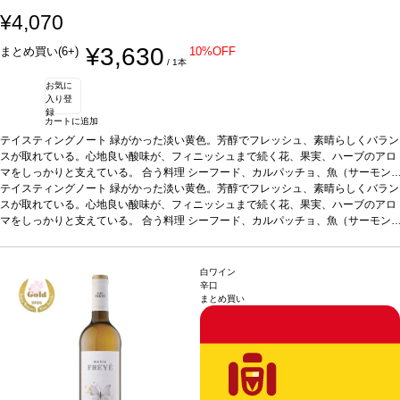
¥4,070
¥3,630
まとめ買い(6+)
10%OFF
/ 1本
お気に
入り登
録
カートに追加
テイスティングノート
緑がかった淡い黄色。芳醇でフレッシュ、素晴らしくバラン
スが取れている。心地良い酸味が、フィニッシュまで続く花、果実、ハーブのアロ
マをしっかりと支えている。
合う料理
シーフード、カルパッチョ、魚（サーモン
やスモークしたマスのムース）、白身肉、家きん、フレッシュチーズなどと好相性
テイスティングノート
緑がかった淡い黄色。芳醇でフレッシュ、素晴らしくバラン
葡萄品種
スが取れている。心地良い酸味が、フィニッシュまで続く花、果実、ハーブのアロ
マカベオ 70%、アルバリーニョ 30%
*本ヴィンテージが在庫切れの場
合、在庫があり価格が同様の場合は自動的に次のヴィンテージに変更されます、ご
マをしっかりと支えている。
合う料理
シーフード、カルパッチョ、魚（サーモン
了承ください。
やスモークしたマスのムース）、白身肉、家きん、フレッシュチーズなどと好相性
葡萄品種
マカベオ 70%、アルバリーニョ 30%
*本ヴィンテージが在庫切れの場
合、在庫があり価格が同様の場合は自動的に次のヴィンテージに変更されます、ご
白ワイン
了承ください。
辛口
まとめ買い