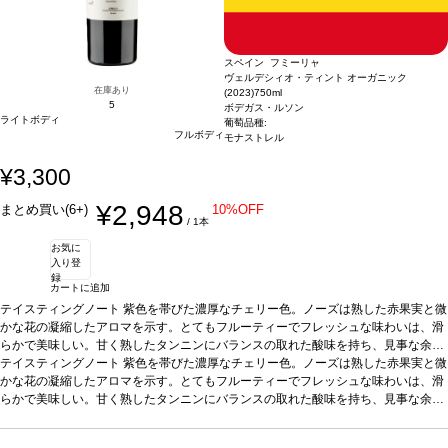
スペイン フミーリャ
ヴェルデシィオ・ティント オーガニック
在庫あり
(2023)
750ml
5
ボデガス・ルソン
ライトボディ
葡萄品種:
フルボディ
モナストレル
¥3,300
¥2,948
まとめ買い(6+)
10%OFF
/ 1本
お気に
入り登
録
カートに追加
テイスティングノート
紫色を帯びた濃厚なチェリー色。ノーズは熟した赤果実と微
かな花の凝縮したアロマを示す。とてもフルーティーでフレッシュな味わいは、滑
らかで美味しい。甘く熟したタンニンにバランスの取れた酸味を持ち、見事な余韻
が長く続く。
テイスティングノート
合う料理
紫色を帯びた濃厚なチェリー色。ノーズは熟した赤果実と微
サラダ、野菜の鍋、ポーク、グリルしたチキンやビーフ、
白身魚、リゾット、ソフトや半熟成チーズなどと好相性。
かな花の凝縮したアロマを示す。とてもフルーティーでフレッシュな味わいは、滑
葡萄品種
オーガニック
認証を取得した畑から取れた100%モナストレルの葡萄
らかで美味しい。甘く熟したタンニンにバランスの取れた酸味を持ち、見事な余韻
認証
オーガニック：WC
P、CAERM認証
が長く続く。
合う料理
*本ヴィンテージが在庫切れの場合、在庫があり価格が同様の場合
サラダ、野菜の鍋、ポーク、グリルしたチキンやビーフ、
は自動的に次のヴィンテージに変更されます、ご了承ください。
白身魚、リゾット、ソフトや半熟成チーズなどと好相性。
葡萄品種
オーガニック