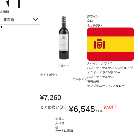
表示順
赤ワイン
新着順
辛口
まとめ買い
▼
スペイン ナヴァラ
在庫あり
パゴ・デ・サルサス シングル・ヴ
3
ィニヤード (2024)
750ml
ライトボディ
パゴ・デ・サルサス
フルボディ
葡萄品種:
テンプラニーリョ, メルロー
¥7,260
¥6,545
まとめ買い(3+)
9%OFF
/ 1本
お気に
入り登
録
カートに追加