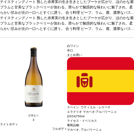
テイスティングノート
熟した赤果実の生き生きとしたブーケが広がり、ほのかな紫
プラムと甘美なブラックベリーが加わる。滑らかで魅惑的な味わいに魅了され、柔
らかい甘みが次の一口へとすぐに誘う。
合う料理
ビーフ、ラム、鹿、濃厚なパス
タや家きん料理などと好相性
テイスティングノート
熟した赤果実の生き生きとしたブーケが広がり、ほのかな紫
葡萄品種
ボバル 85%、シラー 15%
*本ヴィンテージ
が在庫切れの場合、在庫があり価格が同様の場合は自動的に次のヴィンテージに変
プラムと甘美なブラックベリーが加わる。滑らかで魅惑的な味わいに魅了され、柔
更されます、ご了承ください。
らかい甘みが次の一口へとすぐに誘う。
合う料理
ビーフ、ラム、鹿、濃厚なパス
タや家きん料理などと好相性
葡萄品種
ボバル 85%、シラー 15%
*本ヴィンテージ
が在庫切れの場合、在庫があり価格が同様の場合は自動的に次のヴィンテージに変
更されます、ご了承ください。
白ワイン
辛口
まとめ買い
スペイン ウティエル・レケーナ
エラクリオ マカベオ-アルバリーニョ
在庫あり
(2024)
750ml
3
ライセス・イベリカス
ライトボディ
葡萄品種:
フルボディ
マカベオ, アルバリーニョ