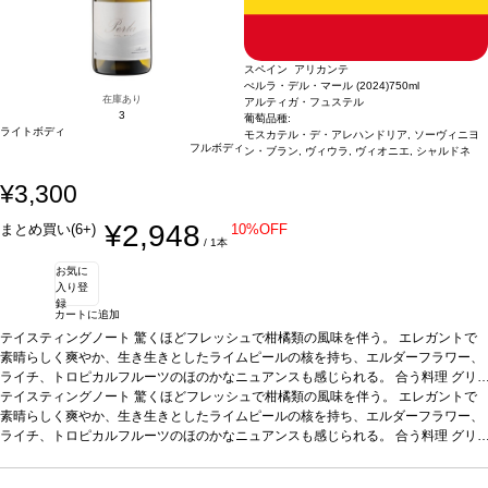
スペイン アリカンテ
ぺルラ・デル・マール (2024)
750ml
在庫あり
アルティガ・フュステル
3
葡萄品種:
ライトボディ
モスカテル・デ・アレハンドリア, ソーヴィニヨ
フルボディ
ン・ブラン, ヴィウラ, ヴィオニエ, シャルドネ
¥3,300
¥2,948
まとめ買い(6+)
10%OFF
/ 1本
お気に
入り登
録
カートに追加
テイスティングノート
驚くほどフレッシュで柑橘類の風味を伴う。 エレガントで
素晴らしく爽やか、生き生きとしたライムピールの核を持ち、エルダーフラワー、
ライチ、トロピカルフルーツのほのかなニュアンスも感じられる。
合う料理
グリ
ルしたエビ、マテガイ、帆立やムール貝などの魚介類料理、またそのままアペリテ
テイスティングノート
驚くほどフレッシュで柑橘類の風味を伴う。 エレガントで
ィフなどと好相性
素晴らしく爽やか、生き生きとしたライムピールの核を持ち、エルダーフラワー、
葡萄品種
モスカテル・デ・アレハンドリア 65%、ソーヴィニヨ
ン・ブラン 15%、ヴィウラ 10%、ヴィオニエ 5%、シャルドネ 5%
ライチ、トロピカルフルーツのほのかなニュアンスも感じられる。
合う料理
*本ヴィンテー
グリ
ジが在庫切れの場合、在庫があり価格が同様の場合は自動的に次のヴィンテージに
ルしたエビ、マテガイ、帆立やムール貝などの魚介類料理、またそのままアペリテ
変更されます、ご了承ください。
ィフなどと好相性
葡萄品種
モスカテル・デ・アレハンドリア 65%、ソーヴィニヨ