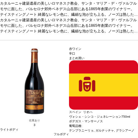
カタルーニャ建築遺産の美しいロマネスク教会、サンタ・マリア・デ・ヴァルフル
モサに面した、バルセロナ郊外ペネデス山岳部にある1865年創業のワイナリー。
テイスティングノート
綺麗なレモン色に、繊細な泡が立ち上る。ノーズは熟した白
果実（黄色リンゴ）を示し、熟成によるアーモンドのニュアンスと絡み合う。口に
カタルーニャ建築遺産の美しいロマネスク教会、サンタ・マリア・デ・ヴァルフル
含むと、心地よい滑らかさが広がり、熟した果実味を感じる。柔らかいナッツやペ
モサに面した、バルセロナ郊外ペネデス山岳部にある1865年創業のワイナリー。
イストリーが表れ、エレガントで長い余韻のフィニッシュへと導かれる。
テイスティングノート
綺麗なレモン色に、繊細な泡が立ち上る。ノーズは熟した白
合う料理
きのこのリゾット、ラヴィオリ、魚とバターソースなどと好相性
果実（黄色リンゴ）を示し、熟成によるアーモンドのニュアンスと絡み合う。口に
葡萄品種
チャレ
ッロ 40%、マカベオ 30%、パレリャーダ 30％
含むと、心地よい滑らかさが広がり、熟した果実味を感じる。柔らかいナッツやペ
認証
ユーロリーフ、ヴィーガン
*本
ヴィンテージが在庫切れの場合、在庫があり価格が同様の場合は自動的に次のヴィ
イストリーが表れ、エレガントで長い余韻のフィニッシュへと導かれる。
合う料理
赤ワイン
ンテージに変更されます、ご了承ください。
きのこのリゾット、ラヴィオリ、魚とバターソースなどと好相性
葡萄品種
チャレ
辛口
まとめ買い
ッロ 40%、マカベオ 30%、パレリャーダ 30％
認証
ユーロリーフ、ヴィーガン
*本
ヴィンテージが在庫切れの場合、在庫があり価格が同様の場合は自動的に次のヴィ
ンテージに変更されます、ご了承ください。
スペイン リオハ
ヴォシェ・シンコ・ジェネレーション
750ml
在庫あり
ボデガス・マンサーノス
3
葡萄品種:
ライトボディ
テンプラニーリョ, ガルナッチャ, グラシアーノ
フルボディ