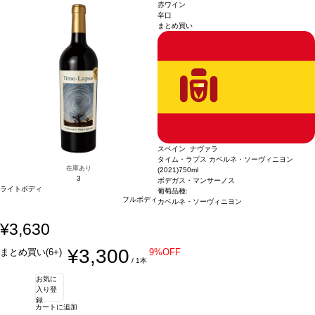
赤ワイン
辛口
まとめ買い
スペイン ナヴァラ
タイム・ラプス カベルネ・ソーヴィニヨン
在庫あり
(2021)
750ml
3
ボデガス・マンサーノス
ライトボディ
葡萄品種:
フルボディ
カベルネ・ソーヴィニヨン
¥3,630
¥3,300
まとめ買い(6+)
9%OFF
/ 1本
お気に
入り登
録
カートに追加