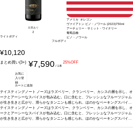
アメリカ オレゴン
ヴァイアトン ピノ・ノワール (2023)
750ml
在庫あり
アーチェリー・サミット・ワイナリー
2
葡萄品種:
ライトボディ
ピノ・ノワール
フルボディ
¥10,120
¥7,590
まとめ買い(3+)
25%OFF
/ 1本
お気に
入り登
録
カートに追加
テイスティングノート
ノーズはラズベリー、クランベリー、カシスの層を示し、オ
ークとアーシーなスパイスが包み込む。口に含むと、フレッシュなフルーツジャム
が生き生きと広がり、滑らかなタンニンも感じられ、ほのかなベーキングスパイス
を伴う。5-10年は素晴らしく展開する逸品。
テイスティングノート
ノーズはラズベリー、クランベリー、カシスの層を示し、オ
合う料理
サーモン、キャロットサラ
ダなどと好相性
ークとアーシーなスパイスが包み込む。口に含むと、フレッシュなフルーツジャム
葡萄品種
100% ピノ・ノワール
サスティナブル認証
LIVE認証
*本
ヴィンテージが在庫切れの場合、在庫があり価格が同様の場合は自動的に次のヴィ
が生き生きと広がり、滑らかなタンニンも感じられ、ほのかなベーキングスパイス
ンテージに変更されます、ご了承ください。
を伴う。5-10年は素晴らしく展開する逸品。
合う料理
サーモン、キャロットサラ
ダなどと好相性
葡萄品種
100% ピノ・ノワール
サスティナブル認証
LIVE認証
*本