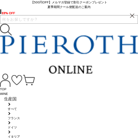
【500円OFF】メルマガ登録で割引クーポンプレゼント
夏季期間クール便配送のご案内
35% OFF
17% OFF
32% OFF
TOP
WINE
生産国
すべて
フランス
ドイツ
イタリア