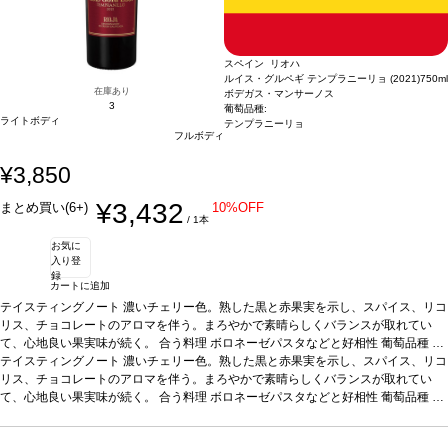
スペイン リオハ
ルイス・グルペギ テンプラニーリョ (2021)
750ml
在庫あり
ボデガス・マンサーノス
3
葡萄品種:
ライトボディ
テンプラニーリョ
フルボディ
¥3,850
¥3,432
まとめ買い(6+)
10%OFF
/ 1本
お気に
入り登
録
カートに追加
テイスティングノート
濃いチェリー色。熟した黒と赤果実を示し、スパイス、リコ
リス、チョコレートのアロマを伴う。まろやかで素晴らしくバランスが取れてい
て、心地良い果実味が続く。
合う料理
ボロネーゼパスタなどと好相性
葡萄品種
テ
ンプラニーリョ
テイスティングノート
*本ヴィンテージが在庫切れの場合、在庫があり価格が同様の場合
濃いチェリー色。熟した黒と赤果実を示し、スパイス、リコ
は自動的に次のヴィンテージに変更されます、ご了承ください。
リス、チョコレートのアロマを伴う。まろやかで素晴らしくバランスが取れてい
て、心地良い果実味が続く。
合う料理
ボロネーゼパスタなどと好相性
葡萄品種
テ
ンプラニーリョ
*本ヴィンテージが在庫切れの場合、在庫があり価格が同様の場合
は自動的に次のヴィンテージに変更されます、ご了承ください。