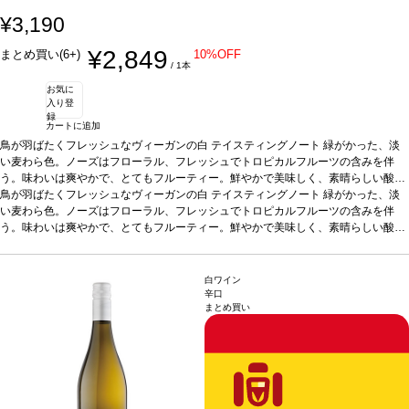
¥3,190
¥2,849
まとめ買い(6+)
10%OFF
/ 1本
お気に
入り登
録
カートに追加
鳥が羽ばたくフレッシュなヴィーガンの白
テイスティングノート
緑がかった、淡
い麦わら色。ノーズはフローラル、フレッシュでトロピカルフルーツの含みを伴
う。味わいは爽やかで、とてもフルーティー。鮮やかで美味しく、素晴らしい酸味
との組み合わせは完璧で、長い余韻が続く。
鳥が羽ばたくフレッシュなヴィーガンの白
テイスティングノート
合う料理
魚のマリネ（カレイ、スズ
緑がかった、淡
キ、鯛）、タラと海老のクリーム煮、魚介類、燻製、チキン、牛肉の煮込み、マリ
い麦わら色。ノーズはフローラル、フレッシュでトロピカルフルーツの含みを伴
ナラソースパスタなどと好相性
う。味わいは爽やかで、とてもフルーティー。鮮やかで美味しく、素晴らしい酸味
葡萄品種
アイレン
認証
オーガニック、WfCP認
証、ヴィーガン認証
との組み合わせは完璧で、長い余韻が続く。
*本ヴィンテージが在庫切れの場合、在庫があり価格が同様の
合う料理
魚のマリネ（カレイ、スズ
場合は自動的に次のヴィンテージに変更されます、ご了承ください。
キ、鯛）、タラと海老のクリーム煮、魚介類、燻製、チキン、牛肉の煮込み、マリ
ナラソースパスタなどと好相性
葡萄品種
アイレン
認証
オーガニック、WfCP認
白ワイン
証、ヴィーガン認証
*本ヴィンテージが在庫切れの場合、在庫があり価格が同様の
辛口
まとめ買い
場合は自動的に次のヴィンテージに変更されます、ご了承ください。