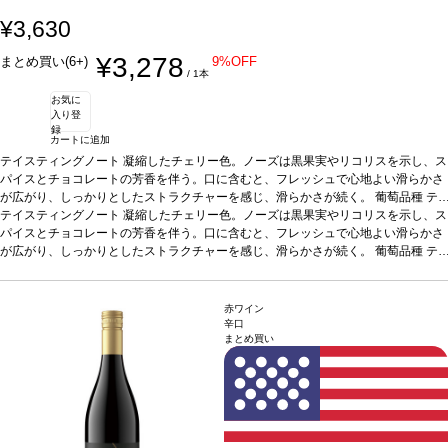
¥3,630
¥3,278
まとめ買い(6+)
9%OFF
/ 1本
お気に
入り登
録
カートに追加
テイスティングノート
凝縮したチェリー色。ノーズは黒果実やリコリスを示し、ス
パイスとチョコレートの芳香を伴う。口に含むと、フレッシュで心地よい滑らかさ
が広がり、しっかりとしたストラクチャーを感じ、滑らかさが続く。
葡萄品種
テ
ンプラニーリョ
テイスティングノート
*本ヴィンテージが在庫切れの場合、在庫があり価格が同様の場合
凝縮したチェリー色。ノーズは黒果実やリコリスを示し、ス
は自動的に次のヴィンテージに変更されます、ご了承ください。
パイスとチョコレートの芳香を伴う。口に含むと、フレッシュで心地よい滑らかさ
が広がり、しっかりとしたストラクチャーを感じ、滑らかさが続く。
葡萄品種
テ
ンプラニーリョ
*本ヴィンテージが在庫切れの場合、在庫があり価格が同様の場合
は自動的に次のヴィンテージに変更されます、ご了承ください。
赤ワイン
辛口
まとめ買い