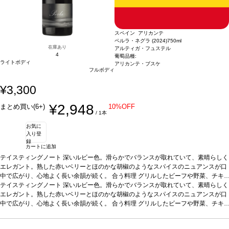
スペイン アリカンテ
ペルラ・ネグラ (2024)
750ml
在庫あり
アルティガ・フュステル
4
葡萄品種:
ライトボディ
アリカンテ・ブスケ
フルボディ
¥3,300
¥2,948
まとめ買い(6+)
10%OFF
/ 1本
お気に
入り登
録
カートに追加
テイスティングノート
深いルビー色。滑らかでバランスが取れていて、素晴らしく
エレガント。熟した赤いベリーとほのかな胡椒のようなスパイスのニュアンスが口
中で広がり、心地よく長い余韻が続く。
合う料理
グリルしたビーフや野菜、チキ
ンの照り焼きなどと好相性
テイスティングノート
深いルビー色。滑らかでバランスが取れていて、素晴らしく
葡萄品種
アリカンテ・ブーシェ 100%
*本ヴィンテージ
が在庫切れの場合、在庫があり価格が同様の場合は自動的に次のヴィンテージに変
エレガント。熟した赤いベリーとほのかな胡椒のようなスパイスのニュアンスが口
更されます、ご了承ください。
中で広がり、心地よく長い余韻が続く。
合う料理
グリルしたビーフや野菜、チキ
ンの照り焼きなどと好相性
葡萄品種
アリカンテ・ブーシェ 100%
*本ヴィンテージ
が在庫切れの場合、在庫があり価格が同様の場合は自動的に次のヴィンテージに変