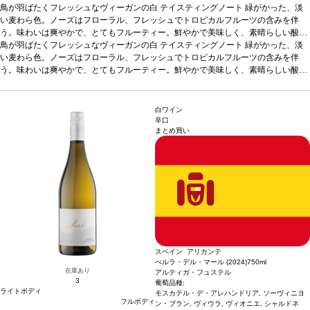
鳥が羽ばたくフレッシュなヴィーガンの白
テイスティングノート
緑がかった、淡
い麦わら色。ノーズはフローラル、フレッシュでトロピカルフルーツの含みを伴
う。味わいは爽やかで、とてもフルーティー。鮮やかで美味しく、素晴らしい酸味
との組み合わせは完璧で、長い余韻が続く。
鳥が羽ばたくフレッシュなヴィーガンの白
テイスティングノート
合う料理
魚のマリネ（カレイ、スズ
緑がかった、淡
キ、鯛）、タラと海老のクリーム煮、魚介類、燻製、チキン、牛肉の煮込み、マリ
い麦わら色。ノーズはフローラル、フレッシュでトロピカルフルーツの含みを伴
ナラソースパスタなどと好相性
う。味わいは爽やかで、とてもフルーティー。鮮やかで美味しく、素晴らしい酸味
葡萄品種
アイレン
認証
オーガニック、WfCP認
証、ヴィーガン認証
との組み合わせは完璧で、長い余韻が続く。
*本ヴィンテージが在庫切れの場合、在庫があり価格が同様の
合う料理
魚のマリネ（カレイ、スズ
場合は自動的に次のヴィンテージに変更されます、ご了承ください。
キ、鯛）、タラと海老のクリーム煮、魚介類、燻製、チキン、牛肉の煮込み、マリ
ナラソースパスタなどと好相性
葡萄品種
アイレン
認証
オーガニック、WfCP認
白ワイン
証、ヴィーガン認証
*本ヴィンテージが在庫切れの場合、在庫があり価格が同様の
辛口
まとめ買い
場合は自動的に次のヴィンテージに変更されます、ご了承ください。
スペイン アリカンテ
ぺルラ・デル・マール (2024)
750ml
在庫あり
アルティガ・フュステル
3
葡萄品種:
ライトボディ
モスカテル・デ・アレハンドリア, ソーヴィニヨ
フルボディ
ン・ブラン, ヴィウラ, ヴィオニエ, シャルドネ