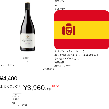
格が同様の場合は自動的に次のヴィンテージに変更されます、ご了承ください。
きれいなバランスの風味に、長い余韻の後味を示す。
合う料理
ローストやグリル
赤ワイン
した肉、豆類、ミディアムから香りの強いチーズなどと好相性。
葡萄品種
メルロ
辛口
まとめ買い
ー 55%、テンプラニーリョ 45%
*本ヴィンテージが在庫切れの場合、在庫があり価
格が同様の場合は自動的に次のヴィンテージに変更されます、ご了承ください。
スペイン ウティエル・レケーナ
エラクリオ ボバル-シラー (2023)
750ml
在庫あり
ライセス・イベリカス
3
葡萄品種:
ライトボディ
ボバル, シラー
フルボディ
¥4,400
¥3,960
まとめ買い(6+)
10%OFF
/ 1本
お気に
入り登
録
カートに追加