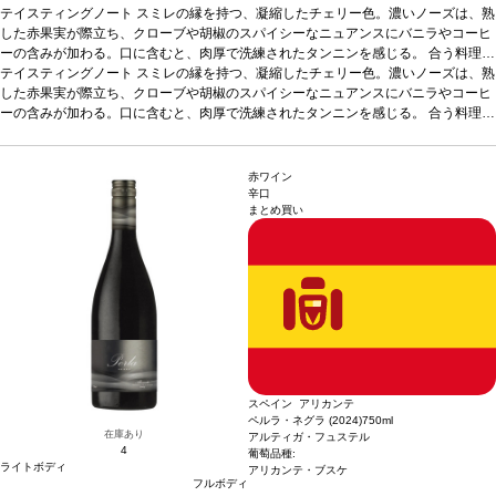
テイスティングノート
スミレの縁を持つ、凝縮したチェリー色。濃いノーズは、熟
した赤果実が際立ち、クローブや胡椒のスパイシーなニュアンスにバニラやコーヒ
ーの含みが加わる。口に含むと、肉厚で洗練されたタンニンを感じる。
合う料理
肉
の煮込み料理、パスタ、半熟成チーズ、タパスなどと好相性。
テイスティングノート
スミレの縁を持つ、凝縮したチェリー色。濃いノーズは、熟
葡萄品種
100% ガ
ルナッチャ
した赤果実が際立ち、クローブや胡椒のスパイシーなニュアンスにバニラやコーヒ
*本ヴィンテージが在庫切れの場合、在庫があり価格が同様の場合は自
動的に次のヴィンテージに変更されます、ご了承ください。
ーの含みが加わる。口に含むと、肉厚で洗練されたタンニンを感じる。
合う料理
肉
の煮込み料理、パスタ、半熟成チーズ、タパスなどと好相性。
葡萄品種
100% ガ
ルナッチャ
*本ヴィンテージが在庫切れの場合、在庫があり価格が同様の場合は自
動的に次のヴィンテージに変更されます、ご了承ください。
赤ワイン
辛口
まとめ買い
スペイン アリカンテ
ペルラ・ネグラ (2024)
750ml
在庫あり
アルティガ・フュステル
4
葡萄品種:
ライトボディ
アリカンテ・ブスケ
フルボディ