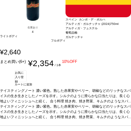
スペイン カンポ・デ・ボルハ
アルティガ・ガルナッチャ (2024)
750ml
在庫あり
アルティガ・フュステル
4
葡萄品種:
ライトボディ
ガルナッチャ
フルボディ
¥2,640
¥2,354
まとめ買い(6+)
10%OFF
/ 1本
お気に
入り登
録
カートに追加
テイスティングノート
濃い紫色。熟した赤果実やベリー、胡椒などのリッチなスパ
イスの生き生きとしたノーズを示す。シルクのように滑らかな口当たりは、長く心
地よいフィニッシュへと続く。
合う料理
焼き肉、焼き野菜、キムチのようなスパ
イスの効いた一品などと好相性。イベリコハムやチョリソーなど、伝統的なスペイ
テイスティングノート
濃い紫色。熟した赤果実やベリー、胡椒などのリッチなスパ
ン料理とも愉しめる。
イスの生き生きとしたノーズを示す。シルクのように滑らかな口当たりは、長く心
葡萄品種
100% ガルナッチャ
*本ヴィンテージが在庫切れの
場合、在庫があり価格が同様の場合は自動的に次のヴィンテージに変更されます、
地よいフィニッシュへと続く。
合う料理
焼き肉、焼き野菜、キムチのようなスパ
ご了承ください。
イスの効いた一品などと好相性。イベリコハムやチョリソーなど、伝統的なスペイ
ン料理とも愉しめる。
葡萄品種
100% ガルナッチャ
*本ヴィンテージが在庫切れの