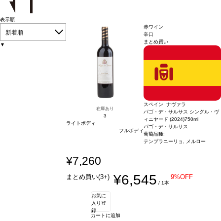
表示順
赤ワイン
新着順
辛口
まとめ買い
▼
スペイン ナヴァラ
在庫あり
パゴ・デ・サルサス シングル・ヴ
3
ィニヤード (2024)
750ml
ライトボディ
パゴ・デ・サルサス
フルボディ
葡萄品種:
テンプラニーリョ, メルロー
¥7,260
¥6,545
まとめ買い(3+)
9%OFF
/ 1本
お気に
入り登
録
カートに追加