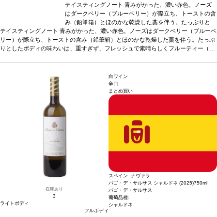
テイスティングノート
青みがかった、濃い赤色。ノーズ
はダークベリー（ブルーベリー）が際立ち、トーストの含
み（鉛筆箱）とほのかな乾燥した藁を伴う。たっぷりとし
テイスティングノート
青みがかった、濃い赤色。ノーズはダークベリー（ブルーベ
たボディの味わいは、重すぎず、フレッシュで素晴らしく
リー）が際立ち、トーストの含み（鉛筆箱）とほのかな乾燥した藁を伴う。たっぷ
フルーティー（ブルーベリー、ブラックベリー）。しっか
りとしたボディの味わいは、重すぎず、フレッシュで素晴らしくフルーティー（ブ
りとして、甘いタンニンも感じるフィニッシュが続く。
ルーベリー、ブラックベリー）。しっかりとして、甘いタンニンも感じるフィニッ
合う料理
チーズラビオリなどミートソースのパスタ、リ
シュが続く。
合う料理
チーズラビオリなどミートソースのパスタ、リゾット、あ
ゾット、あらゆる肉料理、またマンチェゴチーズやロック
らゆる肉料理、またマンチェゴチーズやロックフォールチーズと生ハムなどと好相
フォールチーズと生ハムなどと好相性。
葡萄品種
テンプ
白ワイン
性。
葡萄品種
テンプラニーリョ 75%、メルロー 25%
ラニーリョ 75%、メルロー 25%
*本ヴィンテージが在庫切れ
*本ヴィンテージが在庫
辛口
まとめ買い
の場合、在庫があり価格が同様の場合は自動的に次のヴィンテージに変更されま
切れの場合、在庫があり価格が同様の場合は自動的に次の
す、ご了承ください。
ヴィンテージに変更されます、ご了承ください。
スペイン ナヴァラ
パゴ・デ・サルサス シャルドネ (2025)
750ml
在庫あり
パゴ・デ・サルサス
3
葡萄品種:
ライトボディ
シャルドネ
フルボディ