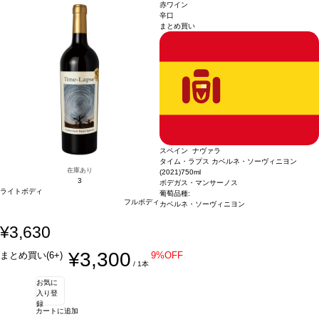
赤ワイン
辛口
まとめ買い
スペイン ナヴァラ
タイム・ラプス カベルネ・ソーヴィニヨン
在庫あり
(2021)
750ml
3
ボデガス・マンサーノス
ライトボディ
葡萄品種:
フルボディ
カベルネ・ソーヴィニヨン
¥3,630
¥3,300
まとめ買い(6+)
9%OFF
/ 1本
お気に
入り登
録
カートに追加