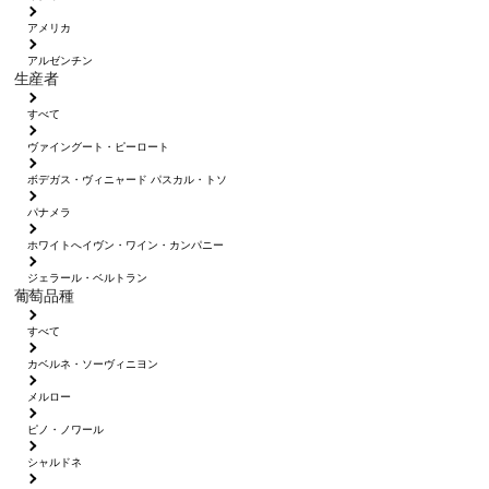
アメリカ
アルゼンチン
生産者
すべて
ヴァイングート・ピーロート
ボデガス・ヴィニャード パスカル・トソ
パナメラ
ホワイトへイヴン・ワイン・カンパニー
ジェラール・ベルトラン
葡萄品種
すべて
カベルネ・ソーヴィニヨン
メルロー
ピノ・ノワール
シャルドネ