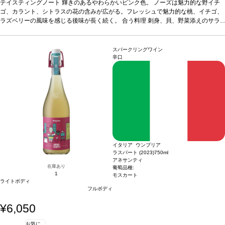
ダ、アイスクリームや新鮮なフルーツなどと好相性。
テイスティングノート
輝きのあるやわらかいピンク色。 ノーズは魅力的な野イチ
葡萄品種
100% サンジョベ
ーゼ・グロッソ
ゴ、カラント、シトラスの花の含みが広がる。フレッシュで魅力的な桃、イチゴ、
認証
ビオディナミ認証、ヴィーガンワイン
*本ヴィンテージが在庫
切れの場合、在庫があり価格が同様の場合は自動的に次のヴィンテージに変更され
ラズベリーの風味を感じる後味が長く続く。
合う料理
刺身、貝、野菜添えのサラ
ます、ご了承ください。
ダ、アイスクリームや新鮮なフルーツなどと好相性。
葡萄品種
100% サンジョベ
ーゼ・グロッソ
認証
ビオディナミ認証、ヴィーガンワイン
*本ヴィンテージが在庫
切れの場合、在庫があり価格が同様の場合は自動的に次のヴィンテージに変更され
スパークリングワイン
ます、ご了承ください。
辛口
イタリア ウンブリア
ラスパート (2023)
750ml
アネサンティ
在庫あり
葡萄品種:
1
モスカート
ライトボディ
フルボディ
¥6,050
お気に