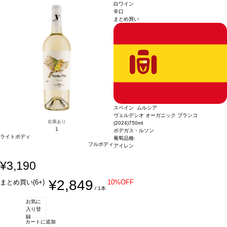
ージに変更されますのでご了承ください。
白ワイン
辛口
まとめ買い
スペイン ムルシア
ヴェルデシオ オーガニック ブランコ
在庫あり
(2024)
750ml
1
ボデガス・ルソン
ライトボディ
葡萄品種:
フルボディ
アイレン
¥3,190
¥2,849
まとめ買い(6+)
10%OFF
/ 1本
お気に
入り登
録
カートに追加