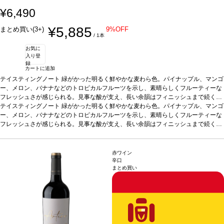
¥6,490
¥5,885
まとめ買い(3+)
9%OFF
/ 1本
お気に
入り登
録
カートに追加
テイスティングノート
緑がかった明るく鮮やかな麦わら色。パイナップル、マンゴ
ー、メロン、バナナなどのトロピカルフルーツを示し、素晴らしくフルーティーな
フレッシュさが感じられる。見事な酸が支え、長い余韻はフィニッシュまで続く。
味わいはバランスが取れていて、まろやかで滑らかな酸味を持つ。
テイスティングノート
緑がかった明るく鮮やかな麦わら色。パイナップル、マンゴ
合う料理
カル
パッチョ、貝類、蒸し魚やグリル魚、パテ、チーズ、チキン、野菜のテリーヌ、サ
ー、メロン、バナナなどのトロピカルフルーツを示し、素晴らしくフルーティーな
ラダ、タパスや前菜などと好相性。
フレッシュさが感じられる。見事な酸が支え、長い余韻はフィニッシュまで続く。
葡萄品種
シャルドネ 100%
*本ヴィンテージが
在庫切れの場合、在庫があり価格が同様の場合は自動的に次のヴィンテージに変更
味わいはバランスが取れていて、まろやかで滑らかな酸味を持つ。
合う料理
カル
されます、ご了承ください。
パッチョ、貝類、蒸し魚やグリル魚、パテ、チーズ、チキン、野菜のテリーヌ、サ
ラダ、タパスや前菜などと好相性。
葡萄品種
シャルドネ 100%
*本ヴィンテージが
赤ワイン
在庫切れの場合、在庫があり価格が同様の場合は自動的に次のヴィンテージに変更
辛口
まとめ買い
されます、ご了承ください。