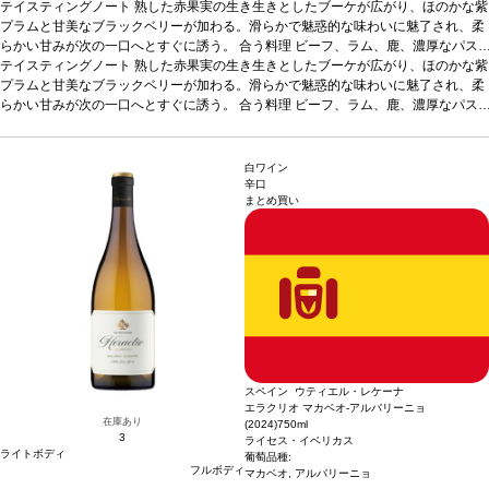
テイスティングノート
熟した赤果実の生き生きとしたブーケが広がり、ほのかな紫
プラムと甘美なブラックベリーが加わる。滑らかで魅惑的な味わいに魅了され、柔
らかい甘みが次の一口へとすぐに誘う。
合う料理
ビーフ、ラム、鹿、濃厚なパス
タや家きん料理などと好相性
テイスティングノート
熟した赤果実の生き生きとしたブーケが広がり、ほのかな紫
葡萄品種
ボバル 85%、シラー 15%
*本ヴィンテージ
が在庫切れの場合、在庫があり価格が同様の場合は自動的に次のヴィンテージに変
プラムと甘美なブラックベリーが加わる。滑らかで魅惑的な味わいに魅了され、柔
更されます、ご了承ください。
らかい甘みが次の一口へとすぐに誘う。
合う料理
ビーフ、ラム、鹿、濃厚なパス
タや家きん料理などと好相性
葡萄品種
ボバル 85%、シラー 15%
*本ヴィンテージ
が在庫切れの場合、在庫があり価格が同様の場合は自動的に次のヴィンテージに変
更されます、ご了承ください。
白ワイン
辛口
まとめ買い
スペイン ウティエル・レケーナ
エラクリオ マカベオ-アルバリーニョ
在庫あり
(2024)
750ml
3
ライセス・イベリカス
ライトボディ
葡萄品種:
フルボディ
マカベオ, アルバリーニョ