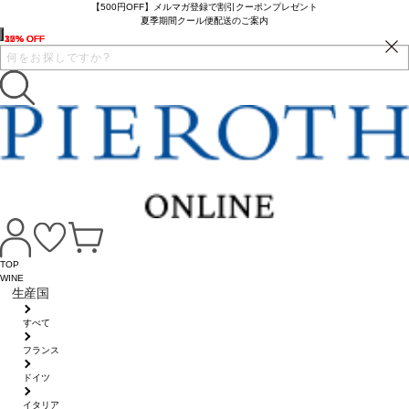
【500円OFF】メルマガ登録で割引クーポンプレゼント
夏季期間クール便配送のご案内
10% OFF
35% OFF
17% OFF
32% OFF
TOP
WINE
生産国
すべて
フランス
ドイツ
イタリア