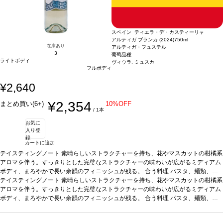
スペイン ティエラ・デ・カスティーリャ
アルティガ ブランカ (2024)
750ml
在庫あり
アルティガ・フュステル
3
葡萄品種:
ライトボディ
ヴィウラ, ミュスカ
フルボディ
¥2,640
¥2,354
まとめ買い(6+)
10%OFF
/ 1本
お気に
入り登
録
カートに追加
テイスティングノート
素晴らしいストラクチャーを持ち、花やマスカットの柑橘系
アロマを伴う。すっきりとした完璧なストラクチャーの味わいが広がるミディアム
ボディ、まろやかで長い余韻のフィニッシュが残る。
合う料理
パスタ、麺類、
魚、甲殻類、タパスなどと好相性
テイスティングノート
素晴らしいストラクチャーを持ち、花やマスカットの柑橘系
葡萄品種
ヴィウラ 90%、ミュスカ 10%
*本ヴィ
ンテージが在庫切れの場合、在庫があり価格が同様の場合は自動的に次のヴィンテ
アロマを伴う。すっきりとした完璧なストラクチャーの味わいが広がるミディアム
ージに変更されますのでご了承ください。
ボディ、まろやかで長い余韻のフィニッシュが残る。
合う料理
パスタ、麺類、
魚、甲殻類、タパスなどと好相性
葡萄品種
ヴィウラ 90%、ミュスカ 10%
*本ヴィ
ンテージが在庫切れの場合、在庫があり価格が同様の場合は自動的に次のヴィンテ