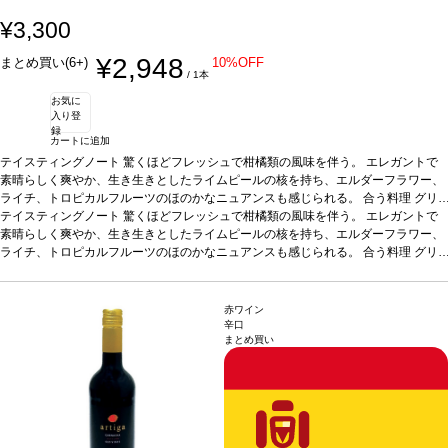
¥3,300
¥2,948
まとめ買い(6+)
10%OFF
/ 1本
お気に
入り登
録
カートに追加
テイスティングノート
驚くほどフレッシュで柑橘類の風味を伴う。 エレガントで
素晴らしく爽やか、生き生きとしたライムピールの核を持ち、エルダーフラワー、
ライチ、トロピカルフルーツのほのかなニュアンスも感じられる。
合う料理
グリ
ルしたエビ、マテガイ、帆立やムール貝などの魚介類料理、またそのままアペリテ
テイスティングノート
驚くほどフレッシュで柑橘類の風味を伴う。 エレガントで
ィフなどと好相性
素晴らしく爽やか、生き生きとしたライムピールの核を持ち、エルダーフラワー、
葡萄品種
モスカテル・デ・アレハンドリア 65%、ソーヴィニヨ
ン・ブラン 15%、ヴィウラ 10%、ヴィオニエ 5%、シャルドネ 5%
ライチ、トロピカルフルーツのほのかなニュアンスも感じられる。
合う料理
*本ヴィンテー
グリ
ジが在庫切れの場合、在庫があり価格が同様の場合は自動的に次のヴィンテージに
ルしたエビ、マテガイ、帆立やムール貝などの魚介類料理、またそのままアペリテ
変更されます、ご了承ください。
ィフなどと好相性
葡萄品種
モスカテル・デ・アレハンドリア 65%、ソーヴィニヨ
ン・ブラン 15%、ヴィウラ 10%、ヴィオニエ 5%、シャルドネ 5%
*本ヴィンテー
赤ワイン
ジが在庫切れの場合、在庫があり価格が同様の場合は自動的に次のヴィンテージに
辛口
まとめ買い
変更されます、ご了承ください。