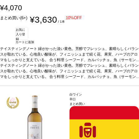
¥4,070
¥3,630
まとめ買い(6+)
10%OFF
/ 1本
お気に
入り登
録
カートに追加
テイスティングノート
緑がかった淡い黄色。芳醇でフレッシュ、素晴らしくバラン
スが取れている。心地良い酸味が、フィニッシュまで続く花、果実、ハーブのアロ
マをしっかりと支えている。
合う料理
シーフード、カルパッチョ、魚（サーモン
やスモークしたマスのムース）、白身肉、家きん、フレッシュチーズなどと好相性
テイスティングノート
緑がかった淡い黄色。芳醇でフレッシュ、素晴らしくバラン
葡萄品種
スが取れている。心地良い酸味が、フィニッシュまで続く花、果実、ハーブのアロ
マカベオ 70%、アルバリーニョ 30%
*本ヴィンテージが在庫切れの場
合、在庫があり価格が同様の場合は自動的に次のヴィンテージに変更されます、ご
マをしっかりと支えている。
合う料理
シーフード、カルパッチョ、魚（サーモン
了承ください。
やスモークしたマスのムース）、白身肉、家きん、フレッシュチーズなどと好相性
葡萄品種
マカベオ 70%、アルバリーニョ 30%
*本ヴィンテージが在庫切れの場
合、在庫があり価格が同様の場合は自動的に次のヴィンテージに変更されます、ご
白ワイン
了承ください。
辛口
まとめ買い