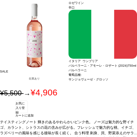
場合、在庫があり価格が同様の場合は自動的に次のヴィンテージに変更されます、
ロゼワイン
ご了承ください。
辛口
イタリア ウンブリア
バルベラーニ・アモーレ・ロザート (2024)
750ml
バルベラーニ
SALE
葡萄品種:
在庫あり
サンジョヴェーゼ・グロッソ
¥4,906
¥5,500
→
お気に
入り登
録
カートに追加
テイスティングノート
輝きのあるやわらかいピンク色。 ノーズは魅力的な野イチ
ゴ、カラント、シトラスの花の含みが広がる。フレッシュで魅力的な桃、イチゴ、
ラズベリーの風味を感じる後味が長く続く。
合う料理
刺身、貝、野菜添えのサラ