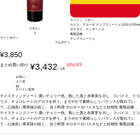
スペイン リオハ
ルイス・グルペギ テンプラニーリョ (2021)
750ml
在庫あり
ボデガス・マンサーノス
3
葡萄品種:
ライトボディ
テンプラニーリョ
フルボディ
¥3,850
¥3,432
まとめ買い(6+)
10%OFF
/ 1本
お気に
入り登
録
カートに追加
テイスティングノート
濃いチェリー色。熟した黒と赤果実を示し、スパイス、リコ
リス、チョコレートのアロマを伴う。まろやかで素晴らしくバランスが取れてい
て、心地良い果実味が続く。
合う料理
ボロネーゼパスタなどと好相性
葡萄品種
テ
ンプラニーリョ
テイスティングノート
*本ヴィンテージが在庫切れの場合、在庫があり価格が同様の場合
濃いチェリー色。熟した黒と赤果実を示し、スパイス、リコ
は自動的に次のヴィンテージに変更されます、ご了承ください。
リス、チョコレートのアロマを伴う。まろやかで素晴らしくバランスが取れてい
て、心地良い果実味が続く。
合う料理
ボロネーゼパスタなどと好相性
葡萄品種
テ
ンプラニーリョ
*本ヴィンテージが在庫切れの場合、在庫があり価格が同様の場合
は自動的に次のヴィンテージに変更されます、ご了承ください。