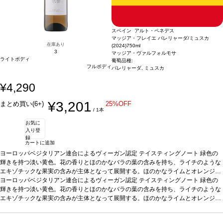
スペイン アルト・ペネデス
マッジア・フレイエ パレリャーダ/ミュスカ
在庫あり
(2024)
750ml
3
マッジア・ヴァルフォルモサ
ライトボディ
葡萄品種:
フルボディ
パレリャーダ, ミュスカ
¥4,290
¥3,201
まとめ買い(6+)
25%OFF
/ 1本
お気に
入り登
録
カートに追加
ヨーロッパベジタリアン連合によるヴィーガン認定
テイスティングノート
緑色の
輝きを持つ淡い黄色。花の香りとほのかなバラの葉の含みを持ち、ライチのような
エキゾチックな果実の含みが主体となって展開する。ほのかなライムとオレンジの
皮を持つ魅力的な酸味を示す。ミュスカの香りの凝縮度はパレリャーダのフィネス
ヨーロッパベジタリアン連合によるヴィーガン認定
テイスティングノート
緑色の
により和らげられる。パレリャーダはほのかな甘さを持ち、フレッシュさが強調さ
輝きを持つ淡い黄色。花の香りとほのかなバラの葉の含みを持ち、ライチのような
れ、葡萄を食しているような官能的な感覚を与える。この特徴あるワインは個人の
エキゾチックな果実の含みが主体となって展開する。ほのかなライムとオレンジの
体験によりそれぞれ定義される。ワイン愛好家にとって魅了的な一本。
皮を持つ魅力的な酸味を示す。ミュスカの香りの凝縮度はパレリャーダのフィネス
合う料理
魚介類の前菜、アボカドと海老、サーモン、生ハムメロン、家きん、パテ、フォア
により和らげられる。パレリャーダはほのかな甘さを持ち、フレッシュさが強調さ