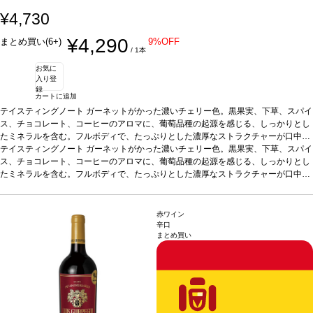
¥4,730
¥4,290
まとめ買い(6+)
9%OFF
/ 1本
お気に
入り登
録
カートに追加
テイスティングノート
ガーネットがかった濃いチェリー色。黒果実、下草、スパイ
ス、チョコレート、コーヒーのアロマに、葡萄品種の起源を感じる、しっかりとし
たミネラルを含む。フルボディで、たっぷりとした濃厚なストラクチャーが口中を
満たす。上質で滑らかなタンニンはエレガントで、フレッシュな余韻の後味は際立
テイスティングノート
ガーネットがかった濃いチェリー色。黒果実、下草、スパイ
っている。
ス、チョコレート、コーヒーのアロマに、葡萄品種の起源を感じる、しっかりとし
葡萄品種
テンプラニーリョ 55%、ガルナッチャ 25%、グラシアーノ 2
0% ＜テンプラニーリョ2014ヴィンテージ；36ヵ月熟成-ガルナッチャ2017ヴィ
たミネラルを含む。フルボディで、たっぷりとした濃厚なストラクチャーが口中を
ンテージ；6ヵ月熟成-グラシアーノ2015ヴィンテージ；30ヵ月熟成 ブレンド後3
満たす。上質で滑らかなタンニンはエレガントで、フレッシュな余韻の後味は際立
ヵ月間瓶内熟成しリリース＞
っている。
葡萄品種
テンプラニーリョ 55%、ガルナッチャ 25%、グラシアーノ 2
0% ＜テンプラニーリョ2014ヴィンテージ；36ヵ月熟成-ガルナッチャ2017ヴィ
赤ワイン
ンテージ；6ヵ月熟成-グラシアーノ2015ヴィンテージ；30ヵ月熟成 ブレンド後3
辛口
まとめ買い
ヵ月間瓶内熟成しリリース＞