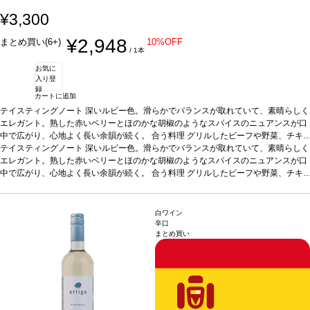
¥3,300
¥2,948
まとめ買い(6+)
10%OFF
/ 1本
お気に
入り登
録
カートに追加
テイスティングノート
深いルビー色。滑らかでバランスが取れていて、素晴らしく
エレガント。熟した赤いベリーとほのかな胡椒のようなスパイスのニュアンスが口
中で広がり、心地よく長い余韻が続く。
合う料理
グリルしたビーフや野菜、チキ
ンの照り焼きなどと好相性
テイスティングノート
深いルビー色。滑らかでバランスが取れていて、素晴らしく
葡萄品種
アリカンテ・ブーシェ 100%
*本ヴィンテージ
が在庫切れの場合、在庫があり価格が同様の場合は自動的に次のヴィンテージに変
エレガント。熟した赤いベリーとほのかな胡椒のようなスパイスのニュアンスが口
更されます、ご了承ください。
中で広がり、心地よく長い余韻が続く。
合う料理
グリルしたビーフや野菜、チキ
ンの照り焼きなどと好相性
葡萄品種
アリカンテ・ブーシェ 100%
*本ヴィンテージ
が在庫切れの場合、在庫があり価格が同様の場合は自動的に次のヴィンテージに変
更されます、ご了承ください。
白ワイン
辛口
まとめ買い