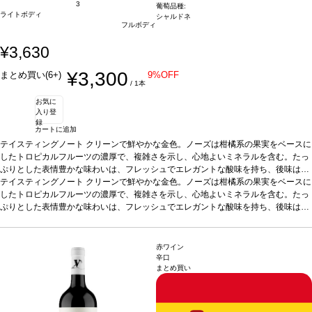
3
葡萄品種:
ライトボディ
シャルドネ
フルボディ
¥3,630
¥3,300
まとめ買い(6+)
9%OFF
/ 1本
お気に
入り登
録
カートに追加
テイスティングノート
クリーンで鮮やかな金色。ノーズは柑橘系の果実をベースに
したトロピカルフルーツの濃厚で、複雑さを示し、心地よいミネラルを含む。たっ
ぷりとした表情豊かな味わいは、フレッシュでエレガントな酸味を持ち、後味はク
リーミー。
テイスティングノート
合う料理
ニシンの燻製、アンチョビ、牡蠣、魚介類、ソース煮込みの
クリーンで鮮やかな金色。ノーズは柑橘系の果実をベースに
魚料理などと好相性
したトロピカルフルーツの濃厚で、複雑さを示し、心地よいミネラルを含む。たっ
葡萄品種
100% シャルドネ
*本ヴィンテージが在庫切れの場
合、在庫があり価格が同様の場合は自動的に次のヴィンテージに変更されます、ご
ぷりとした表情豊かな味わいは、フレッシュでエレガントな酸味を持ち、後味はク
了承ください。
リーミー。
合う料理
ニシンの燻製、アンチョビ、牡蠣、魚介類、ソース煮込みの
魚料理などと好相性
葡萄品種
100% シャルドネ
*本ヴィンテージが在庫切れの場
合、在庫があり価格が同様の場合は自動的に次のヴィンテージに変更されます、ご
赤ワイン
了承ください。
辛口
まとめ買い