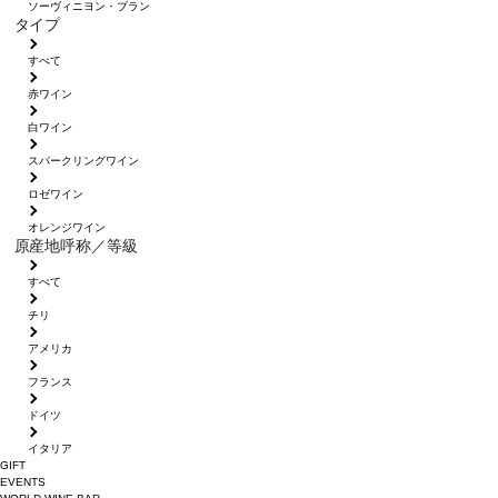
ソーヴィニヨン・ブラン
タイプ
すべて
赤ワイン
白ワイン
スパークリングワイン
ロゼワイン
オレンジワイン
原産地呼称／等級
すべて
チリ
アメリカ
フランス
ドイツ
イタリア
GIFT
EVENTS