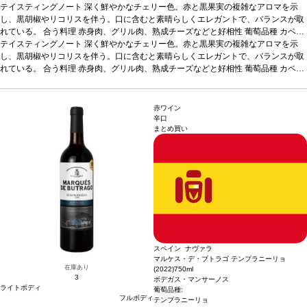
テイスティングノート
深く鮮やかなチェリー色。赤と黒果実の複雑なアロマを示
し、黒胡椒やリコリスを伴う。口に含むと素晴らしくエレガントで、バランスが取
れている。
合う料理
赤身肉、グリル肉、熟成チーズなどと好相性
葡萄品種
カベル
ネ・ソーヴィニヨン
テイスティングノート
*本ヴィンテージが在庫切れの場合、在庫があり価格が同様の
深く鮮やかなチェリー色。赤と黒果実の複雑なアロマを示
場合は自動的に次のヴィンテージに変更されます、ご了承ください。
し、黒胡椒やリコリスを伴う。口に含むと素晴らしくエレガントで、バランスが取
れている。
合う料理
赤身肉、グリル肉、熟成チーズなどと好相性
葡萄品種
カベル
ネ・ソーヴィニヨン
*本ヴィンテージが在庫切れの場合、在庫があり価格が同様の
場合は自動的に次のヴィンテージに変更されます、ご了承ください。
赤ワイン
辛口
まとめ買い
スペイン ナヴァラ
マルケス・デ・ブトラゴ テンプラニーリョ
在庫あり
(2022)
750ml
3
ボデガス・マンサーノス
ライトボディ
葡萄品種:
フルボディ
テンプラニーリョ