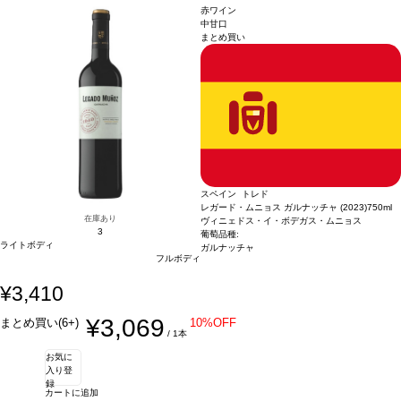
あるミシェル・ロランが、アラエックス・グランの創業者兼CEOであるハビエル・
料理
赤肉、シチュー、ジビエ、ハードチーズ、青魚、魚のキャセロール、チョコレ
赤ワイン
ガラレタと協力し、スペインの最高のテロワールでプレミアムワインを生産するこ
ートなどと合う
葡萄品種
カリニャン 62%、ガルナッチャ 38%
造り手情報
R&Gプ
中甘口
まとめ買い
とに合意し、スタートしました。フランスとスペインの2つの文化、そしてロラン
ロジェクトは2010年、フランスの著名なワインメーカーでありコンサルタントでも
が造るクラシックかつ国際的なワインスタイルと、アラエックス・グラン・スペイ
あるミシェル・ロランが、アラエックス・グランの創業者兼CEOであるハビエル・
ン・ファインワインズのワインに象徴されるモダンなワインスが融合しています。
ガラレタと協力し、スペインの最高のテロワールでプレミアムワインを生産するこ
EC担当Oの感想：良い意味で「スペイン・プリオラート」のイメージを変えてくれ
とに合意し、スタートしました。フランスとスペインの2つの文化、そしてロラン
た、至極の1本です。複雑な香りと滑らかで奥行きのある味わいは、ワインに集中
が造るクラシックかつ国際的なワインスタイルと、アラエックス・グラン・スペイ
して飲みたい日にぜひあけてみてください。生産者からも絶対皆好きになってもら
ン・ファインワインズのワインに象徴されるモダンなワインスが融合しています。
える味わいだよ！と言われたイチオシです。濃厚な味わいがお好きな方や、酸味が
EC担当Oの感想：良い意味で「スペイン・プリオラート」のイメージを変えてくれ
苦手な方に。
た、至極の1本です。複雑な香りと滑らかで奥行きのある味わいは、ワインに集中
して飲みたい日にぜひあけてみてください。生産者からも絶対皆好きになってもら
える味わいだよ！と言われたイチオシです。濃厚な味わいがお好きな方や、酸味が
スペイン トレド
苦手な方に。
レガード・ムニョス ガルナッチャ (2023)
750ml
在庫あり
ヴィニェドス・イ・ボデガス・ムニョス
3
葡萄品種:
ライトボディ
ガルナッチャ
フルボディ
¥3,410
¥3,069
まとめ買い(6+)
10%OFF
/ 1本
お気に
入り登
録
カートに追加