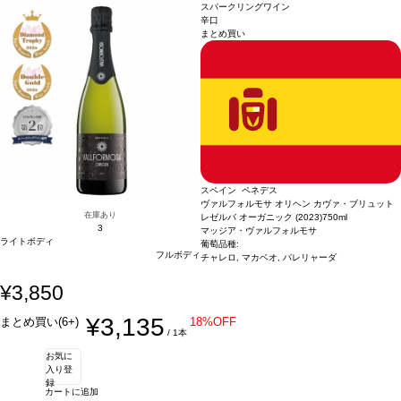
グラなどと好相性
れ、葡萄を食しているような官能的な感覚を与える。この特徴あるワインは個人の
葡萄品種
凝縮したフローラルとトロピカルフルーツのアロマが
スパークリングワイン
広がる。口に含むと素晴らしく心地よく、しっかりとしたストラクチャーを感じ、
体験によりそれぞれ定義される。ワイン愛好家にとって魅了的な一本。
合う料理
辛口
まとめ買い
長く甘い余韻のフィニッシュが続く。
魚介類の前菜、アボカドと海老、サーモン、生ハムメロン、家きん、パテ、フォア
認証
CCPAE
*本ヴィンテージが在庫切れの
場合、在庫があり価格が同様の場合は自動的に次のヴィンテージに変更されます、
グラなどと好相性
葡萄品種
凝縮したフローラルとトロピカルフルーツのアロマが
ご了承ください。
広がる。口に含むと素晴らしく心地よく、しっかりとしたストラクチャーを感じ、
長く甘い余韻のフィニッシュが続く。
認証
CCPAE
*本ヴィンテージが在庫切れの
場合、在庫があり価格が同様の場合は自動的に次のヴィンテージに変更されます、
ご了承ください。
スペイン ペネデス
ヴァルフォルモサ オリヘン カヴァ・ブリュット
在庫あり
レゼルバ オーガニック (2023)
750ml
3
マッジア・ヴァルフォルモサ
ライトボディ
葡萄品種:
フルボディ
チャレロ, マカベオ, パレリャーダ
¥3,850
¥3,135
まとめ買い(6+)
18%OFF
/ 1本
お気に
入り登
録
カートに追加