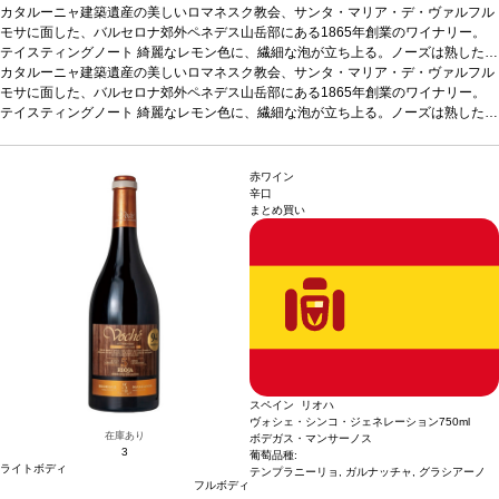
カタルーニャ建築遺産の美しいロマネスク教会、サンタ・マリア・デ・ヴァルフル
モサに面した、バルセロナ郊外ペネデス山岳部にある1865年創業のワイナリー。
テイスティングノート
綺麗なレモン色に、繊細な泡が立ち上る。ノーズは熟した白
果実（黄色リンゴ）を示し、熟成によるアーモンドのニュアンスと絡み合う。口に
カタルーニャ建築遺産の美しいロマネスク教会、サンタ・マリア・デ・ヴァルフル
含むと、心地よい滑らかさが広がり、熟した果実味を感じる。柔らかいナッツやペ
モサに面した、バルセロナ郊外ペネデス山岳部にある1865年創業のワイナリー。
イストリーが表れ、エレガントで長い余韻のフィニッシュへと導かれる。
テイスティングノート
綺麗なレモン色に、繊細な泡が立ち上る。ノーズは熟した白
合う料理
きのこのリゾット、ラヴィオリ、魚とバターソースなどと好相性
果実（黄色リンゴ）を示し、熟成によるアーモンドのニュアンスと絡み合う。口に
葡萄品種
チャレ
ッロ 40%、マカベオ 30%、パレリャーダ 30％
含むと、心地よい滑らかさが広がり、熟した果実味を感じる。柔らかいナッツやペ
認証
ユーロリーフ、ヴィーガン
*本
ヴィンテージが在庫切れの場合、在庫があり価格が同様の場合は自動的に次のヴィ
イストリーが表れ、エレガントで長い余韻のフィニッシュへと導かれる。
合う料理
赤ワイン
ンテージに変更されます、ご了承ください。
きのこのリゾット、ラヴィオリ、魚とバターソースなどと好相性
葡萄品種
チャレ
辛口
まとめ買い
ッロ 40%、マカベオ 30%、パレリャーダ 30％
認証
ユーロリーフ、ヴィーガン
*本
ヴィンテージが在庫切れの場合、在庫があり価格が同様の場合は自動的に次のヴィ
ンテージに変更されます、ご了承ください。
スペイン リオハ
ヴォシェ・シンコ・ジェネレーション
750ml
在庫あり
ボデガス・マンサーノス
3
葡萄品種:
ライトボディ
テンプラニーリョ, ガルナッチャ, グラシアーノ
フルボディ