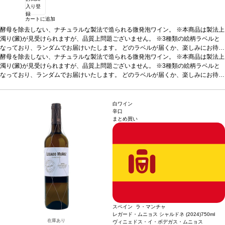
入り登
録
カートに追加
酵母を除去しない、ナチュラルな製法で造られる微発泡ワイン。 ※本商品は製法上
濁り(澱)が見受けられますが、品質上問題ございません。 ※3種類の絵柄ラベルと
なっており、ランダムでお届けいたします。 どのラベルが届くか、楽しみにお待ち
ください。
酵母を除去しない、ナチュラルな製法で造られる微発泡ワイン。 ※本商品は製法上
テイスティングノート
ノーズは繊細な果実と黄色い花を示し、口に含
むと柔らかく美味しい風味とミネラルを感じる。爽やかで親しみやすく、とても飲
濁り(澱)が見受けられますが、品質上問題ございません。 ※3種類の絵柄ラベルと
みやすい一本。
なっており、ランダムでお届けいたします。 どのラベルが届くか、楽しみにお待ち
合う料理
ピザ、寿司、刺し身、軽いパスタ、魚などと好相性
葡萄
品種
ください。
モスカート
テイスティングノート
*本ヴィンテージが在庫切れの場合、在庫があり価格が同様の場合
ノーズは繊細な果実と黄色い花を示し、口に含
は自動的に次のヴィンテージに変更されます、ご了承ください。
むと柔らかく美味しい風味とミネラルを感じる。爽やかで親しみやすく、とても飲
みやすい一本。
合う料理
ピザ、寿司、刺し身、軽いパスタ、魚などと好相性
葡萄
白ワイン
品種
モスカート
*本ヴィンテージが在庫切れの場合、在庫があり価格が同様の場合
辛口
まとめ買い
は自動的に次のヴィンテージに変更されます、ご了承ください。
スペイン ラ・マンチャ
レガード・ムニョス シャルドネ (2024)
750ml
在庫あり
ヴィニェドス・イ・ボデガス・ムニョス