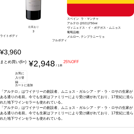
スペイン ラ・マンチャ
アルテロ (2021)
750ml
在庫あり
ヴィニェドス・イ・ボデガス・ムニョス
3
葡萄品種:
ライトボディ
メルロー, テンプラニーリョ
フルボディ
¥3,960
¥2,948
まとめ買い(6+)
25%OFF
/ 1本
お気に
入り登
録
カートに追加
「アルテロ」はワイナリーの創設者、ムニョス・ガルシア・デ・ラ・ロサの生家が
ある通りの名前。今でも生家はファミリーにより受け継がれており、17世紀に造ら
れた地下ワインセラーも使われている。
テイスティングノート
「アルテロ」はワイナリーの創設者、ムニョス・ガルシア・デ・ラ・ロサの生家が
力強く、複雑なアロマは熟した果実味を含み、トーストした
アロマや、胡椒とバルサミコ酢の香りを感じる。 まろやかで、あたたかく、とても
ある通りの名前。今でも生家はファミリーにより受け継がれており、17世紀に造ら
きれいなバランスの風味に、長い余韻の後味を示す。
れた地下ワインセラーも使われている。
合う料理
ローストやグリル
した肉、豆類、ミディアムから香りの強いチーズなどと好相性。
テイスティングノート
力強く、複雑なアロマは熟した果実味を含み、トーストした
葡萄品種
メルロ
ー 55%、テンプラニーリョ 45%
アロマや、胡椒とバルサミコ酢の香りを感じる。 まろやかで、あたたかく、とても
*本ヴィンテージが在庫切れの場合、在庫があり価