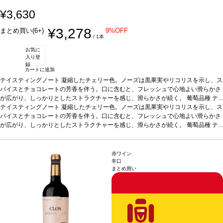
¥3,630
¥3,278
まとめ買い(6+)
9%OFF
/ 1本
お気に
入り登
録
カートに追加
テイスティングノート
凝縮したチェリー色。ノーズは黒果実やリコリスを示し、ス
パイスとチョコレートの芳香を伴う。口に含むと、フレッシュで心地よい滑らかさ
が広がり、しっかりとしたストラクチャーを感じ、滑らかさが続く。
葡萄品種
テ
ンプラニーリョ
テイスティングノート
*本ヴィンテージが在庫切れの場合、在庫があり価格が同様の場合
凝縮したチェリー色。ノーズは黒果実やリコリスを示し、ス
は自動的に次のヴィンテージに変更されます、ご了承ください。
パイスとチョコレートの芳香を伴う。口に含むと、フレッシュで心地よい滑らかさ
が広がり、しっかりとしたストラクチャーを感じ、滑らかさが続く。
葡萄品種
テ
ンプラニーリョ
*本ヴィンテージが在庫切れの場合、在庫があり価格が同様の場合
は自動的に次のヴィンテージに変更されます、ご了承ください。
赤ワイン
辛口
まとめ買い