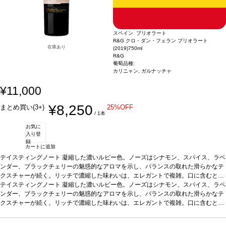
スペイン プリオラート
R&G クロ・ダン・フェラン プリオラート
在庫あり
(2019)
750ml
R&G
葡萄品種:
カリニャン, ガルナッチャ
¥11,000
¥8,250
まとめ買い(3+)
25%OFF
/ 1本
お気に
入り登
録
カートに追加
テイスティングノート
凝縮した濃いルビー色。ノーズはシナモン、スパイス、ラベ
ンダー、ブラックチェリーの魅惑的なアロマを示し、バランスの取れた滑らかなテ
クスチャーが続く。リッチで濃縮した味わいは、エレガントで複雑。口に含むとシ
ルクのように柔らかいタンニンに、ジューシーなストラクチャーと素晴らしい深味
テイスティングノート
凝縮した濃いルビー色。ノーズはシナモン、スパイス、ラベ
を感じる。フレッシュでフルーティーさが広がる、緻密でエレガントな一本。
ンダー、ブラックチェリーの魅惑的なアロマを示し、バランスの取れた滑らかなテ
合う
料理
クスチャーが続く。リッチで濃縮した味わいは、エレガントで複雑。口に含むとシ
赤肉、シチュー、ジビエ、ハードチーズ、青魚、魚のキャセロール、チョコレ
ートなどと合う
ルクのように柔らかいタンニンに、ジューシーなストラクチャーと素晴らしい深味
葡萄品種
カリニャン 62%、ガルナッチャ 38%
造り手情報
R&Gプ
ロジェクトは2010年、フランスの著名なワインメーカーでありコンサルタントでも
を感じる。フレッシュでフルーティーさが広がる、緻密でエレガントな一本。
合う