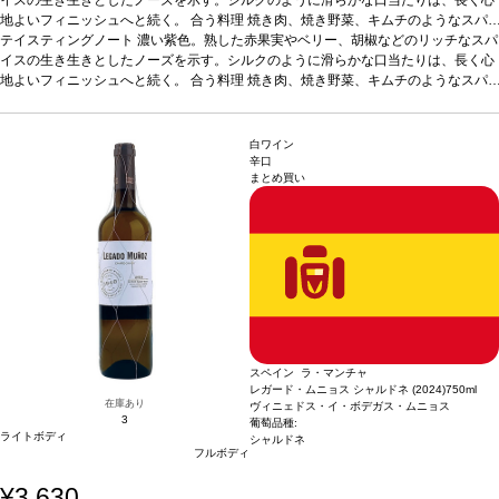
地よいフィニッシュへと続く。
合う料理
焼き肉、焼き野菜、キムチのようなスパ
イスの効いた一品などと好相性。イベリコハムやチョリソーなど、伝統的なスペイ
テイスティングノート
濃い紫色。熟した赤果実やベリー、胡椒などのリッチなスパ
ン料理とも愉しめる。
イスの生き生きとしたノーズを示す。シルクのように滑らかな口当たりは、長く心
葡萄品種
100% ガルナッチャ
*本ヴィンテージが在庫切れの
場合、在庫があり価格が同様の場合は自動的に次のヴィンテージに変更されます、
地よいフィニッシュへと続く。
合う料理
焼き肉、焼き野菜、キムチのようなスパ
ご了承ください。
イスの効いた一品などと好相性。イベリコハムやチョリソーなど、伝統的なスペイ
ン料理とも愉しめる。
葡萄品種
100% ガルナッチャ
*本ヴィンテージが在庫切れの
場合、在庫があり価格が同様の場合は自動的に次のヴィンテージに変更されます、
白ワイン
ご了承ください。
辛口
まとめ買い
スペイン ラ・マンチャ
レガード・ムニョス シャルドネ (2024)
750ml
在庫あり
ヴィニェドス・イ・ボデガス・ムニョス
3
葡萄品種:
ライトボディ
シャルドネ
フルボディ
¥3,630