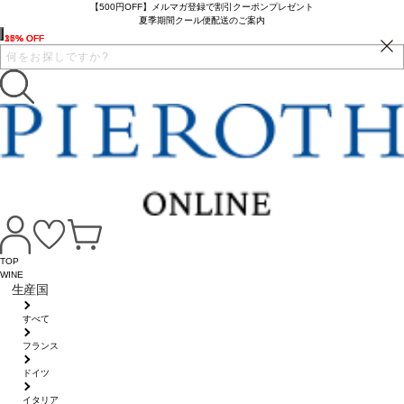
【500円OFF】メルマガ登録で割引クーポンプレゼント
夏季期間クール便配送のご案内
16% OFF
35% OFF
17% OFF
TOP
WINE
生産国
すべて
フランス
ドイツ
イタリア