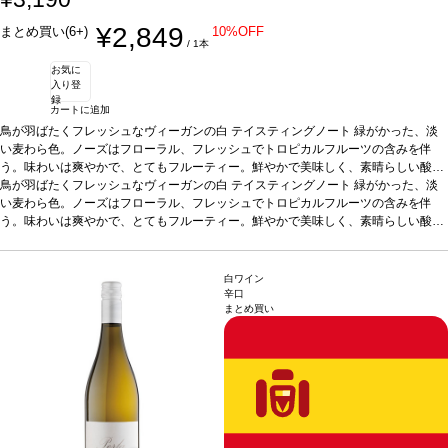
¥2,849
まとめ買い(6+)
10%OFF
/ 1本
お気に
入り登
録
カートに追加
鳥が羽ばたくフレッシュなヴィーガンの白
テイスティングノート
緑がかった、淡
い麦わら色。ノーズはフローラル、フレッシュでトロピカルフルーツの含みを伴
う。味わいは爽やかで、とてもフルーティー。鮮やかで美味しく、素晴らしい酸味
との組み合わせは完璧で、長い余韻が続く。
鳥が羽ばたくフレッシュなヴィーガンの白
テイスティングノート
合う料理
魚のマリネ（カレイ、スズ
緑がかった、淡
キ、鯛）、タラと海老のクリーム煮、魚介類、燻製、チキン、牛肉の煮込み、マリ
い麦わら色。ノーズはフローラル、フレッシュでトロピカルフルーツの含みを伴
ナラソースパスタなどと好相性
う。味わいは爽やかで、とてもフルーティー。鮮やかで美味しく、素晴らしい酸味
葡萄品種
アイレン
認証
オーガニック、WfCP認
証、ヴィーガン認証
との組み合わせは完璧で、長い余韻が続く。
*本ヴィンテージが在庫切れの場合、在庫があり価格が同様の
合う料理
魚のマリネ（カレイ、スズ
場合は自動的に次のヴィンテージに変更されます、ご了承ください。
キ、鯛）、タラと海老のクリーム煮、魚介類、燻製、チキン、牛肉の煮込み、マリ
ナラソースパスタなどと好相性
葡萄品種
アイレン
認証
オーガニック、WfCP認
白ワイン
証、ヴィーガン認証
*本ヴィンテージが在庫切れの場合、在庫があり価格が同様の
辛口
まとめ買い
場合は自動的に次のヴィンテージに変更されます、ご了承ください。