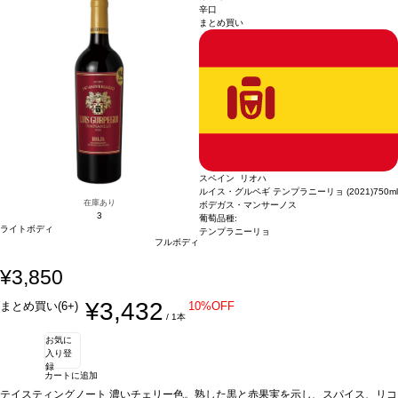
ンテージ；6ヵ月熟成-グラシアーノ2015ヴィンテージ；30ヵ月熟成 ブレンド後3
辛口
まとめ買い
ヵ月間瓶内熟成しリリース＞
スペイン リオハ
ルイス・グルペギ テンプラニーリョ (2021)
750ml
在庫あり
ボデガス・マンサーノス
3
葡萄品種:
ライトボディ
テンプラニーリョ
フルボディ
¥3,850
¥3,432
まとめ買い(6+)
10%OFF
/ 1本
お気に
入り登
録
カートに追加
テイスティングノート
濃いチェリー色。熟した黒と赤果実を示し、スパイス、リコ