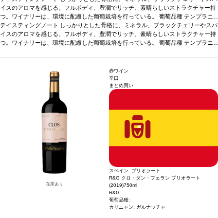
イスのアロマを感じる。フルボディ、豊潤でリッチ、素晴らしいストラクチャー持
つ。ワイナリーは、環境に配慮した葡萄栽培を行っている。
葡萄品種
テンプラニ
ーリョ 100%
テイスティングノート
*本ヴィンテージが在庫切れの場合、在庫があり価格が同様の場合は
しっかりとした骨格に、ミネラル、ブラックチェリーやスパ
自動的に次のヴィンテージに変更されます、ご了承ください。
イスのアロマを感じる。フルボディ、豊潤でリッチ、素晴らしいストラクチャー持
つ。ワイナリーは、環境に配慮した葡萄栽培を行っている。
葡萄品種
テンプラニ
ーリョ 100%
*本ヴィンテージが在庫切れの場合、在庫があり価格が同様の場合は
自動的に次のヴィンテージに変更されます、ご了承ください。
赤ワイン
辛口
まとめ買い
スペイン プリオラート
R&G クロ・ダン・フェラン プリオラート
在庫あり
(2019)
750ml
R&G
葡萄品種:
カリニャン, ガルナッチャ