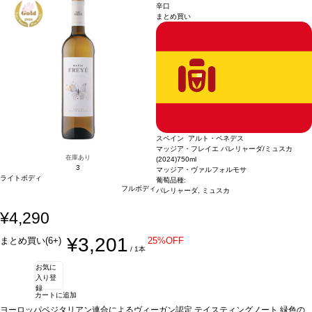
了承ください。
辛口
まとめ買い
スペイン アルト・ペネデス
マッジア・フレイエ パレリャーダ/ミュスカ
在庫あり
(2024)
750ml
3
マッジア・ヴァルフォルモサ
ライトボディ
葡萄品種:
フルボディ
パレリャーダ, ミュスカ
¥4,290
¥3,201
まとめ買い(6+)
25%OFF
/ 1本
お気に
入り登
録
カートに追加
ヨーロッパベジタリアン連合によるヴィーガン認定
テイスティングノート
緑色の