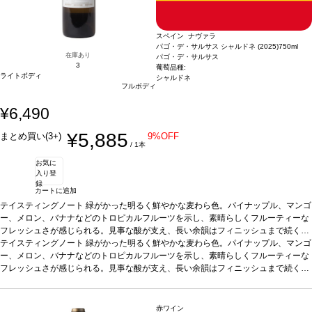
スペイン ナヴァラ
パゴ・デ・サルサス シャルドネ (2025)
750ml
在庫あり
パゴ・デ・サルサス
3
葡萄品種:
ライトボディ
シャルドネ
フルボディ
¥6,490
¥5,885
まとめ買い(3+)
9%OFF
/ 1本
お気に
入り登
録
カートに追加
テイスティングノート
緑がかった明るく鮮やかな麦わら色。パイナップル、マンゴ
ー、メロン、バナナなどのトロピカルフルーツを示し、素晴らしくフルーティーな
フレッシュさが感じられる。見事な酸が支え、長い余韻はフィニッシュまで続く。
味わいはバランスが取れていて、まろやかで滑らかな酸味を持つ。
テイスティングノート
緑がかった明るく鮮やかな麦わら色。パイナップル、マンゴ
合う料理
カル
パッチョ、貝類、蒸し魚やグリル魚、パテ、チーズ、チキン、野菜のテリーヌ、サ
ー、メロン、バナナなどのトロピカルフルーツを示し、素晴らしくフルーティーな
ラダ、タパスや前菜などと好相性。
フレッシュさが感じられる。見事な酸が支え、長い余韻はフィニッシュまで続く。
葡萄品種
シャルドネ 100%
*本ヴィンテージが
在庫切れの場合、在庫があり価格が同様の場合は自動的に次のヴィンテージに変更
味わいはバランスが取れていて、まろやかで滑らかな酸味を持つ。
合う料理
カル
されます、ご了承ください。
パッチョ、貝類、蒸し魚やグリル魚、パテ、チーズ、チキン、野菜のテリーヌ、サ
ラダ、タパスや前菜などと好相性。
葡萄品種
シャルドネ 100%
*本ヴィンテージが
赤ワイン