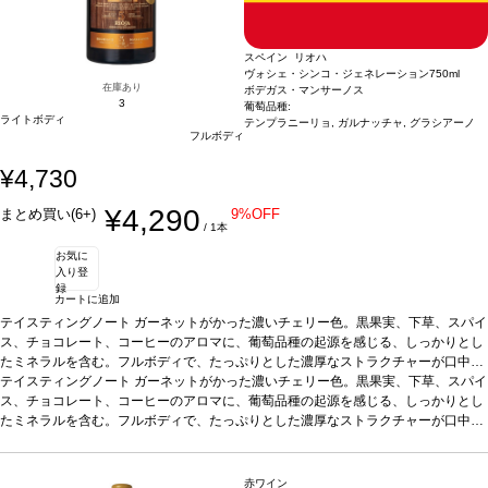
スペイン リオハ
ヴォシェ・シンコ・ジェネレーション
750ml
在庫あり
ボデガス・マンサーノス
3
葡萄品種:
ライトボディ
テンプラニーリョ, ガルナッチャ, グラシアーノ
フルボディ
¥4,730
¥4,290
まとめ買い(6+)
9%OFF
/ 1本
お気に
入り登
録
カートに追加
テイスティングノート
ガーネットがかった濃いチェリー色。黒果実、下草、スパイ
ス、チョコレート、コーヒーのアロマに、葡萄品種の起源を感じる、しっかりとし
たミネラルを含む。フルボディで、たっぷりとした濃厚なストラクチャーが口中を
満たす。上質で滑らかなタンニンはエレガントで、フレッシュな余韻の後味は際立
テイスティングノート
ガーネットがかった濃いチェリー色。黒果実、下草、スパイ
っている。
ス、チョコレート、コーヒーのアロマに、葡萄品種の起源を感じる、しっかりとし
葡萄品種
テンプラニーリョ 55%、ガルナッチャ 25%、グラシアーノ 2
0% ＜テンプラニーリョ2014ヴィンテージ；36ヵ月熟成-ガルナッチャ2017ヴィ
たミネラルを含む。フルボディで、たっぷりとした濃厚なストラクチャーが口中を
ンテージ；6ヵ月熟成-グラシアーノ2015ヴィンテージ；30ヵ月熟成 ブレンド後3
満たす。上質で滑らかなタンニンはエレガントで、フレッシュな余韻の後味は際立
ヵ月間瓶内熟成しリリース＞
っている。
葡萄品種
テンプラニーリョ 55%、ガルナッチャ 25%、グラシアーノ 2
0% ＜テンプラニーリョ2014ヴィンテージ；36ヵ月熟成-ガルナッチャ2017ヴィ
赤ワイン