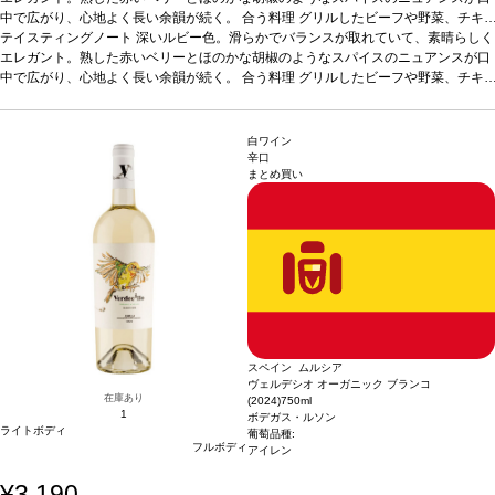
中で広がり、心地よく長い余韻が続く。
合う料理
グリルしたビーフや野菜、チキ
ンの照り焼きなどと好相性
テイスティングノート
深いルビー色。滑らかでバランスが取れていて、素晴らしく
葡萄品種
アリカンテ・ブーシェ 100%
*本ヴィンテージ
が在庫切れの場合、在庫があり価格が同様の場合は自動的に次のヴィンテージに変
エレガント。熟した赤いベリーとほのかな胡椒のようなスパイスのニュアンスが口
更されます、ご了承ください。
中で広がり、心地よく長い余韻が続く。
合う料理
グリルしたビーフや野菜、チキ
ンの照り焼きなどと好相性
葡萄品種
アリカンテ・ブーシェ 100%
*本ヴィンテージ
が在庫切れの場合、在庫があり価格が同様の場合は自動的に次のヴィンテージに変
更されます、ご了承ください。
白ワイン
辛口
まとめ買い
スペイン ムルシア
ヴェルデシオ オーガニック ブランコ
在庫あり
(2024)
750ml
1
ボデガス・ルソン
ライトボディ
葡萄品種:
フルボディ
アイレン
¥3,190