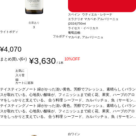
スペイン ウティエル・レケーナ
エラクリオ マカベオ-アルバリーニョ
在庫あり
(2024)
750ml
3
ライセス・イベリカス
ライトボディ
葡萄品種:
フルボディ
マカベオ, アルバリーニョ
¥4,070
¥3,630
まとめ買い(6+)
10%OFF
/ 1本
お気に
入り登
録
カートに追加
テイスティングノート
緑がかった淡い黄色。芳醇でフレッシュ、素晴らしくバラン
スが取れている。心地良い酸味が、フィニッシュまで続く花、果実、ハーブのアロ
マをしっかりと支えている。
合う料理
シーフード、カルパッチョ、魚（サーモン
やスモークしたマスのムース）、白身肉、家きん、フレッシュチーズなどと好相性
テイスティングノート
緑がかった淡い黄色。芳醇でフレッシュ、素晴らしくバラン
葡萄品種
スが取れている。心地良い酸味が、フィニッシュまで続く花、果実、ハーブのアロ
マカベオ 70%、アルバリーニョ 30%
*本ヴィンテージが在庫切れの場
合、在庫があり価格が同様の場合は自動的に次のヴィンテージに変更されます、ご
マをしっかりと支えている。
合う料理
シーフード、カルパッチョ、魚（サーモン
了承ください。
やスモークしたマスのムース）、白身肉、家きん、フレッシュチーズなどと好相性
葡萄品種
マカベオ 70%、アルバリーニョ 30%
*本ヴィンテージが在庫切れの場
合、在庫があり価格が同様の場合は自動的に次のヴィンテージに変更されます、ご
白ワイン