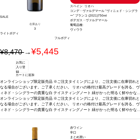
スペイン リオハ
コンデ・ヴァルデマール "ヴィニェド・シングラ
ー” ブランコ (2021)
750ml
SALE
ボデガス・ヴァルデマール
在庫あり
葡萄品種:
3
ヴィウラ
ライトボディ
フルボディ
¥5,445
¥8,470
→
お気に
入り登
録
カートに追加
オンラインショップ限定販売品 ※ご注文タイミングにより、ご注文後に在庫切れと
なる場合がございます。ご了承ください。 リオハの格付け最高グレードを誇る、ヴ
ィネド・シングラーの貴重な白
テイスティングノート
緑がかった明るく鮮やかな
麦わら色。アカシアのような白い花と、メロンや洋ナシのような白果実の凝縮した
オンラインショップ限定販売品 ※ご注文タイミングにより、ご注文後に在庫切れと
アロマを示す。スモーキーさも含み、ヘーゼルナッツのような繊細な香りを背景に
なる場合がございます。ご了承ください。 リオハの格付け最高グレードを誇る、ヴ
感じる。フルボディ、味わいは深く複雑でリッチ、石灰岩土壌からの特徴的な塩味
ィネド・シングラーの貴重な白
テイスティングノート
緑がかった明るく鮮やかな
を持つ。素晴らしくエレガントで、長い余韻が続く。
麦わら色。アカシアのような白い花と、メロンや洋ナシのような白果実の凝縮した
合う料理
寿司、フォアグ
ラ、貝類などの前菜、白身肉、ホワイトソースのパスタ、ロースト野菜、リゾット
アロマを示す。スモーキーさも含み、ヘーゼルナッツのような繊細な香りを背景に
などと好相性
感じる。フルボディ、味わいは深く複雑でリッチ、石灰岩土壌からの特徴的な塩味
葡萄品種
100% ヴィウラ
赤ワイン
を持つ。素晴らしくエレガントで、長い余韻が続く。
合う料理
寿司、フォアグ
辛口
まとめ買い
ラ、貝類などの前菜、白身肉、ホワイトソースのパスタ、ロースト野菜、リゾット