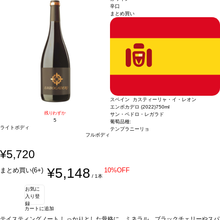
辛口
まとめ買い
スペイン カスティーリャ・イ・レオン
エンボカデロ (2022)
750ml
残りわずか
サン・ペドロ・レガラド
5
葡萄品種:
ライトボディ
テンプラニーリョ
フルボディ
¥5,720
¥5,148
まとめ買い(6+)
10%OFF
/ 1本
お気に
入り登
録
カートに追加
テイスティングノート
しっかりとした骨格に、ミネラル、ブラックチェリーやスパ