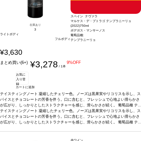
スペイン ナヴァラ
マルケス・デ・ブトラゴ テンプラニーリョ
在庫あり
(2022)
750ml
3
ボデガス・マンサーノス
ライトボディ
葡萄品種:
フルボディ
テンプラニーリョ
¥3,630
¥3,278
まとめ買い(6+)
9%OFF
/ 1本
お気に
入り登
録
カートに追加
テイスティングノート
凝縮したチェリー色。ノーズは黒果実やリコリスを示し、ス
パイスとチョコレートの芳香を伴う。口に含むと、フレッシュで心地よい滑らかさ
が広がり、しっかりとしたストラクチャーを感じ、滑らかさが続く。
葡萄品種
テ
ンプラニーリョ
テイスティングノート
*本ヴィンテージが在庫切れの場合、在庫があり価格が同様の場合
凝縮したチェリー色。ノーズは黒果実やリコリスを示し、ス
は自動的に次のヴィンテージに変更されます、ご了承ください。
パイスとチョコレートの芳香を伴う。口に含むと、フレッシュで心地よい滑らかさ
が広がり、しっかりとしたストラクチャーを感じ、滑らかさが続く。
葡萄品種
テ
ンプラニーリョ
*本ヴィンテージが在庫切れの場合、在庫があり価格が同様の場合
は自動的に次のヴィンテージに変更されます、ご了承ください。
赤ワイン