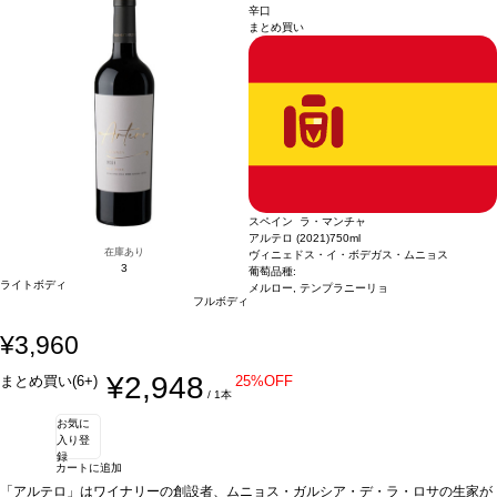
在庫切れの場合、在庫があり価格が同様の場合は自動的に次のヴィンテージに変更
辛口
まとめ買い
されます、ご了承ください。
スペイン ラ・マンチャ
アルテロ (2021)
750ml
在庫あり
ヴィニェドス・イ・ボデガス・ムニョス
3
葡萄品種:
ライトボディ
メルロー, テンプラニーリョ
フルボディ
¥3,960
¥2,948
まとめ買い(6+)
25%OFF
/ 1本
お気に
入り登
録
カートに追加
「アルテロ」はワイナリーの創設者、ムニョス・ガルシア・デ・ラ・ロサの生家が