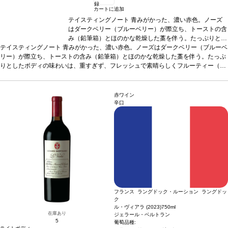
録
カートに追加
テイスティングノート
青みがかった、濃い赤色。ノーズ
はダークベリー（ブルーベリー）が際立ち、トーストの含
み（鉛筆箱）とほのかな乾燥した藁を伴う。たっぷりとし
テイスティングノート
青みがかった、濃い赤色。ノーズはダークベリー（ブルーベ
たボディの味わいは、重すぎず、フレッシュで素晴らしく
リー）が際立ち、トーストの含み（鉛筆箱）とほのかな乾燥した藁を伴う。たっぷ
フルーティー（ブルーベリー、ブラックベリー）。しっか
りとしたボディの味わいは、重すぎず、フレッシュで素晴らしくフルーティー（ブ
りとして、甘いタンニンも感じるフィニッシュが続く。
ルーベリー、ブラックベリー）。しっかりとして、甘いタンニンも感じるフィニッ
合う料理
チーズラビオリなどミートソースのパスタ、リ
シュが続く。
合う料理
チーズラビオリなどミートソースのパスタ、リゾット、あ
ゾット、あらゆる肉料理、またマンチェゴチーズやロック
らゆる肉料理、またマンチェゴチーズやロックフォールチーズと生ハムなどと好相
フォールチーズと生ハムなどと好相性。
葡萄品種
テンプ
赤ワイン
性。
葡萄品種
テンプラニーリョ 75%、メルロー 25%
ラニーリョ 75%、メルロー 25%
*本ヴィンテージが在庫切れ
*本ヴィンテージが在庫
辛口
の場合、在庫があり価格が同様の場合は自動的に次のヴィンテージに変更されま
切れの場合、在庫があり価格が同様の場合は自動的に次の
す、ご了承ください。
ヴィンテージに変更されます、ご了承ください。
フランス ラングドック・ルーション ラングドッ
ク
ル・ヴィアラ (2023)
750ml
在庫あり
ジェラール・ベルトラン
5
葡萄品種: