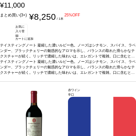
¥11,000
¥8,250
まとめ買い(3+)
25%OFF
/ 1本
お気に
入り登
録
カートに追加
テイスティングノート
凝縮した濃いルビー色。ノーズはシナモン、スパイス、ラベ
ンダー、ブラックチェリーの魅惑的なアロマを示し、バランスの取れた滑らかなテ
クスチャーが続く。リッチで濃縮した味わいは、エレガントで複雑。口に含むとシ
ルクのように柔らかいタンニンに、ジューシーなストラクチャーと素晴らしい深味
テイスティングノート
凝縮した濃いルビー色。ノーズはシナモン、スパイス、ラベ
を感じる。フレッシュでフルーティーさが広がる、緻密でエレガントな一本。
ンダー、ブラックチェリーの魅惑的なアロマを示し、バランスの取れた滑らかなテ
合う
料理
クスチャーが続く。リッチで濃縮した味わいは、エレガントで複雑。口に含むとシ
赤肉、シチュー、ジビエ、ハードチーズ、青魚、魚のキャセロール、チョコレ
ートなどと合う
ルクのように柔らかいタンニンに、ジューシーなストラクチャーと素晴らしい深味
葡萄品種
カリニャン 62%、ガルナッチャ 38%
造り手情報
R&Gプ
ロジェクトは2010年、フランスの著名なワインメーカーでありコンサルタントでも
を感じる。フレッシュでフルーティーさが広がる、緻密でエレガントな一本。
合う
あるミシェル・ロランが、アラエックス・グランの創業者兼CEOであるハビエル・
料理
赤肉、シチュー、ジビエ、ハードチーズ、青魚、魚のキャセロール、チョコレ
赤ワイン
ガラレタと協力し、スペインの最高のテロワールでプレミアムワインを生産するこ
ートなどと合う
葡萄品種
カリニャン 62%、ガルナッチャ 38%
造り手情報
R&Gプ
辛口
とに合意し、スタートしました。フランスとスペインの2つの文化、そしてロラン
ロジェクトは2010年、フランスの著名なワインメーカーでありコンサルタントでも
が造るクラシックかつ国際的なワインスタイルと、アラエックス・グラン・スペイ
あるミシェル・ロランが、アラエックス・グランの創業者兼CEOであるハビエル・
ン・ファインワインズのワインに象徴されるモダンなワインスが融合しています。
ガラレタと協力し、スペインの最高のテロワールでプレミアムワインを生産するこ
EC担当Oの感想：良い意味で「スペイン・プリオラート」のイメージを変えてくれ
とに合意し、スタートしました。フランスとスペインの2つの文化、そしてロラン
た、至極の1本です。複雑な香りと滑らかで奥行きのある味わいは、ワインに集中
が造るクラシックかつ国際的なワインスタイルと、アラエックス・グラン・スペイ
して飲みたい日にぜひあけてみてください。生産者からも絶対皆好きになってもら
ン・ファインワインズのワインに象徴されるモダンなワインスが融合しています。
える味わいだよ！と言われたイチオシです。濃厚な味わいがお好きな方や、酸味が
EC担当Oの感想：良い意味で「スペイン・プリオラート」のイメージを変えてくれ