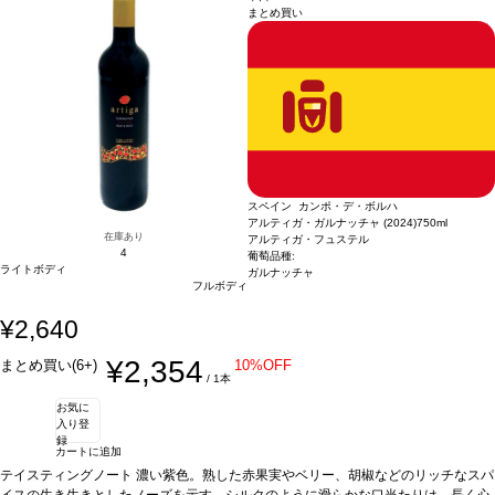
まとめ買い
変更されます、ご了承ください。
スペイン カンポ・デ・ボルハ
アルティガ・ガルナッチャ (2024)
750ml
在庫あり
アルティガ・フュステル
4
葡萄品種:
ライトボディ
ガルナッチャ
フルボディ
¥2,640
¥2,354
まとめ買い(6+)
10%OFF
/ 1本
お気に
入り登
録
カートに追加
テイスティングノート
濃い紫色。熟した赤果実やベリー、胡椒などのリッチなスパ
イスの生き生きとしたノーズを示す。シルクのように滑らかな口当たりは、長く心