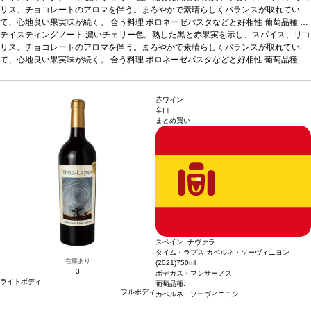
リス、チョコレートのアロマを伴う。まろやかで素晴らしくバランスが取れてい
て、心地良い果実味が続く。
合う料理
ボロネーゼパスタなどと好相性
葡萄品種
テ
ンプラニーリョ
テイスティングノート
*本ヴィンテージが在庫切れの場合、在庫があり価格が同様の場合
濃いチェリー色。熟した黒と赤果実を示し、スパイス、リコ
は自動的に次のヴィンテージに変更されます、ご了承ください。
リス、チョコレートのアロマを伴う。まろやかで素晴らしくバランスが取れてい
て、心地良い果実味が続く。
合う料理
ボロネーゼパスタなどと好相性
葡萄品種
テ
ンプラニーリョ
*本ヴィンテージが在庫切れの場合、在庫があり価格が同様の場合
は自動的に次のヴィンテージに変更されます、ご了承ください。
赤ワイン
辛口
まとめ買い
スペイン ナヴァラ
タイム・ラプス カベルネ・ソーヴィニヨン
在庫あり
(2021)
750ml
3
ボデガス・マンサーノス
ライトボディ
葡萄品種:
フルボディ
カベルネ・ソーヴィニヨン