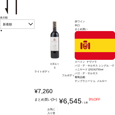
表示順
赤ワイン
新着順
辛口
まとめ買い
▼
スペイン ナヴァラ
在庫あり
パゴ・デ・サルサス シングル・ヴ
3
ィニヤード (2024)
750ml
ライトボディ
パゴ・デ・サルサス
フルボディ
葡萄品種:
テンプラニーリョ, メルロー
¥7,260
¥6,545
まとめ買い(3+)
9%OFF
/ 1本
お気に
入り登