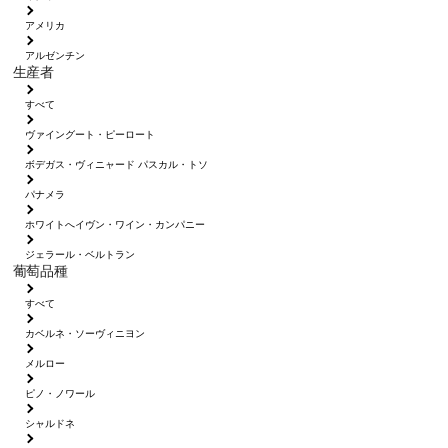
アメリカ
アルゼンチン
生産者
すべて
ヴァイングート・ピーロート
ボデガス・ヴィニャード パスカル・トソ
パナメラ
ホワイトへイヴン・ワイン・カンパニー
ジェラール・ベルトラン
葡萄品種
すべて
カベルネ・ソーヴィニヨン
メルロー
ピノ・ノワール
シャルドネ