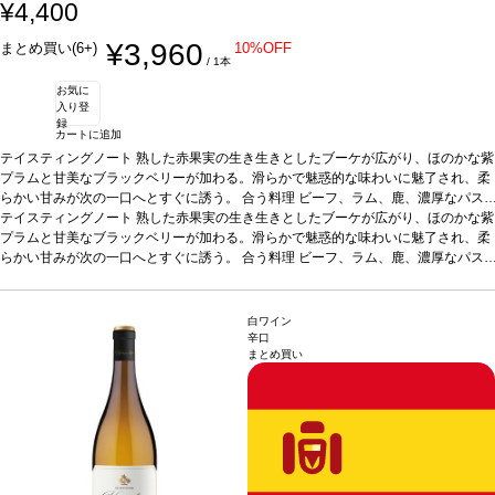
¥4,400
¥3,960
まとめ買い(6+)
10%OFF
/ 1本
お気に
入り登
録
カートに追加
テイスティングノート
熟した赤果実の生き生きとしたブーケが広がり、ほのかな紫
プラムと甘美なブラックベリーが加わる。滑らかで魅惑的な味わいに魅了され、柔
らかい甘みが次の一口へとすぐに誘う。
合う料理
ビーフ、ラム、鹿、濃厚なパス
タや家きん料理などと好相性
テイスティングノート
熟した赤果実の生き生きとしたブーケが広がり、ほのかな紫
葡萄品種
ボバル 85%、シラー 15%
*本ヴィンテージ
が在庫切れの場合、在庫があり価格が同様の場合は自動的に次のヴィンテージに変
プラムと甘美なブラックベリーが加わる。滑らかで魅惑的な味わいに魅了され、柔
更されます、ご了承ください。
らかい甘みが次の一口へとすぐに誘う。
合う料理
ビーフ、ラム、鹿、濃厚なパス
タや家きん料理などと好相性
葡萄品種
ボバル 85%、シラー 15%
*本ヴィンテージ
が在庫切れの場合、在庫があり価格が同様の場合は自動的に次のヴィンテージに変
更されます、ご了承ください。
白ワイン
辛口
まとめ買い