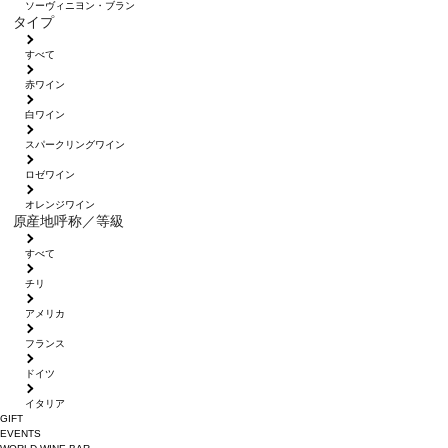
ソーヴィニヨン・ブラン
タイプ
すべて
赤ワイン
白ワイン
スパークリングワイン
ロゼワイン
オレンジワイン
原産地呼称／等級
すべて
チリ
アメリカ
フランス
ドイツ
イタリア
GIFT
EVENTS