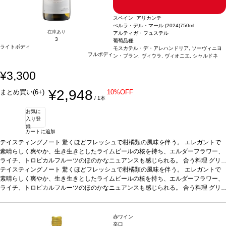
スペイン アリカンテ
ぺルラ・デル・マール (2024)
750ml
在庫あり
アルティガ・フュステル
3
葡萄品種:
ライトボディ
モスカテル・デ・アレハンドリア, ソーヴィニヨ
フルボディ
ン・ブラン, ヴィウラ, ヴィオニエ, シャルドネ
¥3,300
¥2,948
まとめ買い(6+)
10%OFF
/ 1本
お気に
入り登
録
カートに追加
テイスティングノート
驚くほどフレッシュで柑橘類の風味を伴う。 エレガントで
素晴らしく爽やか、生き生きとしたライムピールの核を持ち、エルダーフラワー、
ライチ、トロピカルフルーツのほのかなニュアンスも感じられる。
合う料理
グリ
ルしたエビ、マテガイ、帆立やムール貝などの魚介類料理、またそのままアペリテ
テイスティングノート
驚くほどフレッシュで柑橘類の風味を伴う。 エレガントで
ィフなどと好相性
素晴らしく爽やか、生き生きとしたライムピールの核を持ち、エルダーフラワー、
葡萄品種
モスカテル・デ・アレハンドリア 65%、ソーヴィニヨ
ン・ブラン 15%、ヴィウラ 10%、ヴィオニエ 5%、シャルドネ 5%
ライチ、トロピカルフルーツのほのかなニュアンスも感じられる。
合う料理
*本ヴィンテー
グリ
ジが在庫切れの場合、在庫があり価格が同様の場合は自動的に次のヴィンテージに
ルしたエビ、マテガイ、帆立やムール貝などの魚介類料理、またそのままアペリテ
変更されます、ご了承ください。
ィフなどと好相性
葡萄品種
モスカテル・デ・アレハンドリア 65%、ソーヴィニヨ
ン・ブラン 15%、ヴィウラ 10%、ヴィオニエ 5%、シャルドネ 5%
*本ヴィンテー
赤ワイン
ジが在庫切れの場合、在庫があり価格が同様の場合は自動的に次のヴィンテージに
辛口