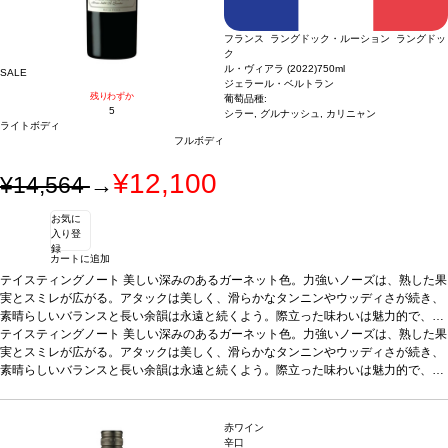
苦手な方に。
た、至極の1本です。複雑な香りと滑らかで奥行きのある味わいは、ワインに集中
して飲みたい日にぜひあけてみてください。生産者からも絶対皆好きになってもら
フランス ラングドック・ルーション ラングドッ
える味わいだよ！と言われたイチオシです。濃厚な味わいがお好きな方や、酸味が
ク
苦手な方に。
ル・ヴィアラ (2022)
750ml
SALE
ジェラール・ベルトラン
残りわずか
葡萄品種:
5
シラー, グルナッシュ, カリニャン
ライトボディ
フルボディ
¥12,100
¥14,564
→
お気に
入り登
録
カートに追加
テイスティングノート
美しい深みのあるガーネット色。力強いノーズは、熟した果
実とスミレが広がる。アタックは美しく、滑らかなタンニンやウッディさが続き、
素晴らしいバランスと長い余韻は永遠と続くよう。際立った味わいは魅力的で、長
い熟成のポテンシャルを予感させる。
テイスティングノート
美しい深みのあるガーネット色。力強いノーズは、熟した果
合う料理
グリルした赤肉料理、狩猟肉、上
質なチーズなどと好相性
実とスミレが広がる。アタックは美しく、滑らかなタンニンやウッディさが続き、
葡萄品種
シラー、グルナッシュ、カリニャン
*本ヴィンテ
ージが在庫切れの場合、在庫があり価格が同様の場合は自動的に次のヴィンテージ
素晴らしいバランスと長い余韻は永遠と続くよう。際立った味わいは魅力的で、長
に変更されます、ご了承ください。
い熟成のポテンシャルを予感させる。
合う料理
グリルした赤肉料理、狩猟肉、上
質なチーズなどと好相性
葡萄品種
シラー、グルナッシュ、カリニャン
*本ヴィンテ
ージが在庫切れの場合、在庫があり価格が同様の場合は自動的に次のヴィンテージ
赤ワイン
に変更されます、ご了承ください。
辛口