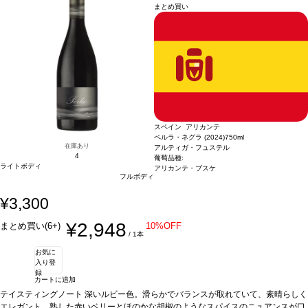
まとめ買い
スペイン アリカンテ
ペルラ・ネグラ (2024)
750ml
在庫あり
アルティガ・フュステル
4
葡萄品種:
ライトボディ
アリカンテ・ブスケ
フルボディ
¥3,300
¥2,948
まとめ買い(6+)
10%OFF
/ 1本
お気に
入り登
録
カートに追加
テイスティングノート
深いルビー色。滑らかでバランスが取れていて、素晴らしく
エレガント。熟した赤いベリーとほのかな胡椒のようなスパイスのニュアンスが口