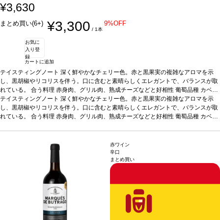
¥3,630
¥3,300
まとめ買い(6+)
9%OFF
/ 1本
お気に
入り登
録
カートに追加
テイスティングノート
深く鮮やかなチェリー色。赤と黒果実の複雑なアロマを示
し、黒胡椒やリコリスを伴う。口に含むと素晴らしくエレガントで、バランスが取
れている。
合う料理
赤身肉、グリル肉、熟成チーズなどと好相性
葡萄品種
カベル
ネ・ソーヴィニヨン
テイスティングノート
*本ヴィンテージが在庫切れの場合、在庫があり価格が同様の
深く鮮やかなチェリー色。赤と黒果実の複雑なアロマを示
場合は自動的に次のヴィンテージに変更されます、ご了承ください。
し、黒胡椒やリコリスを伴う。口に含むと素晴らしくエレガントで、バランスが取
れている。
合う料理
赤身肉、グリル肉、熟成チーズなどと好相性
葡萄品種
カベル
ネ・ソーヴィニヨン
*本ヴィンテージが在庫切れの場合、在庫があり価格が同様の
場合は自動的に次のヴィンテージに変更されます、ご了承ください。
赤ワイン
辛口
まとめ買い