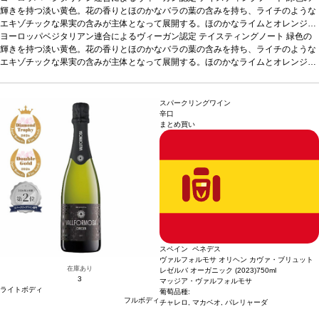
輝きを持つ淡い黄色。花の香りとほのかなバラの葉の含みを持ち、ライチのような
エキゾチックな果実の含みが主体となって展開する。ほのかなライムとオレンジの
皮を持つ魅力的な酸味を示す。ミュスカの香りの凝縮度はパレリャーダのフィネス
ヨーロッパベジタリアン連合によるヴィーガン認定
テイスティングノート
緑色の
により和らげられる。パレリャーダはほのかな甘さを持ち、フレッシュさが強調さ
輝きを持つ淡い黄色。花の香りとほのかなバラの葉の含みを持ち、ライチのような
れ、葡萄を食しているような官能的な感覚を与える。この特徴あるワインは個人の
エキゾチックな果実の含みが主体となって展開する。ほのかなライムとオレンジの
体験によりそれぞれ定義される。ワイン愛好家にとって魅了的な一本。
皮を持つ魅力的な酸味を示す。ミュスカの香りの凝縮度はパレリャーダのフィネス
合う料理
魚介類の前菜、アボカドと海老、サーモン、生ハムメロン、家きん、パテ、フォア
により和らげられる。パレリャーダはほのかな甘さを持ち、フレッシュさが強調さ
グラなどと好相性
れ、葡萄を食しているような官能的な感覚を与える。この特徴あるワインは個人の
葡萄品種
凝縮したフローラルとトロピカルフルーツのアロマが
スパークリングワイン
広がる。口に含むと素晴らしく心地よく、しっかりとしたストラクチャーを感じ、
体験によりそれぞれ定義される。ワイン愛好家にとって魅了的な一本。
合う料理
辛口
まとめ買い
長く甘い余韻のフィニッシュが続く。
魚介類の前菜、アボカドと海老、サーモン、生ハムメロン、家きん、パテ、フォア
認証
CCPAE
*本ヴィンテージが在庫切れの
場合、在庫があり価格が同様の場合は自動的に次のヴィンテージに変更されます、
グラなどと好相性
葡萄品種
凝縮したフローラルとトロピカルフルーツのアロマが
ご了承ください。
広がる。口に含むと素晴らしく心地よく、しっかりとしたストラクチャーを感じ、
長く甘い余韻のフィニッシュが続く。
認証
CCPAE
*本ヴィンテージが在庫切れの
場合、在庫があり価格が同様の場合は自動的に次のヴィンテージに変更されます、
ご了承ください。
スペイン ペネデス
ヴァルフォルモサ オリヘン カヴァ・ブリュット
在庫あり
レゼルバ オーガニック (2023)
750ml
3
マッジア・ヴァルフォルモサ
ライトボディ
葡萄品種:
フルボディ
チャレロ, マカベオ, パレリャーダ