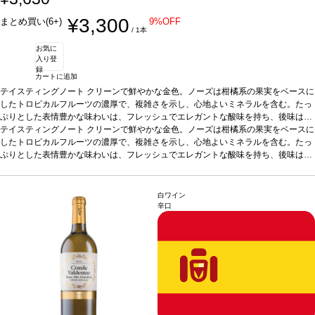
¥3,300
まとめ買い(6+)
9%OFF
/ 1本
お気に
入り登
録
カートに追加
テイスティングノート
クリーンで鮮やかな金色。ノーズは柑橘系の果実をベースに
したトロピカルフルーツの濃厚で、複雑さを示し、心地よいミネラルを含む。たっ
ぷりとした表情豊かな味わいは、フレッシュでエレガントな酸味を持ち、後味はク
リーミー。
テイスティングノート
合う料理
ニシンの燻製、アンチョビ、牡蠣、魚介類、ソース煮込みの
クリーンで鮮やかな金色。ノーズは柑橘系の果実をベースに
魚料理などと好相性
したトロピカルフルーツの濃厚で、複雑さを示し、心地よいミネラルを含む。たっ
葡萄品種
100% シャルドネ
*本ヴィンテージが在庫切れの場
合、在庫があり価格が同様の場合は自動的に次のヴィンテージに変更されます、ご
ぷりとした表情豊かな味わいは、フレッシュでエレガントな酸味を持ち、後味はク
了承ください。
リーミー。
合う料理
ニシンの燻製、アンチョビ、牡蠣、魚介類、ソース煮込みの
魚料理などと好相性
葡萄品種
100% シャルドネ
*本ヴィンテージが在庫切れの場
合、在庫があり価格が同様の場合は自動的に次のヴィンテージに変更されます、ご
白ワイン
了承ください。
辛口