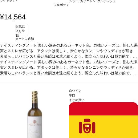
ライトボディ
シラー, カリニャン, グルナッシュ
フルボディ
¥14,564
お気に
入り登
録
カートに追加
テイスティングノート
美しい深みのあるガーネット色。力強いノーズは、熟した果
実とスミレが広がる。アタックは美しく、滑らかなタンニンやウッディさが続き、
素晴らしいバランスと長い余韻は永遠と続くよう。際立った味わいは魅力的で、長
い熟成のポテンシャルを予感させる。
テイスティングノート
美しい深みのあるガーネット色。力強いノーズは、熟した果
合う料理
グリルした赤身肉、ジビエ、熟成
チーズなどと好相性
実とスミレが広がる。アタックは美しく、滑らかなタンニンやウッディさが続き、
葡萄品種
シラー 67%、カリニャン 17%、グルナッシュ 16%
認証
素晴らしいバランスと長い余韻は永遠と続くよう。際立った味わいは魅力的で、長
デメテール、EUオーガニック
*本ヴィンテージが在庫切れの場合、在庫があり
価格が同様の場合は自動的に次のヴィンテージに変更されます、ご了承ください。
い熟成のポテンシャルを予感させる。
合う料理
グリルした赤身肉、ジビエ、熟成
チーズなどと好相性
葡萄品種
シラー 67%、カリニャン 17%、グルナッシュ 16%
認証
デメテール、EUオーガニック
*本ヴィンテージが在庫切れの場合、在庫があり
白ワイン
価格が同様の場合は自動的に次のヴィンテージに変更されます、ご了承ください。
辛口
まとめ買い