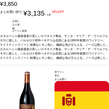
¥3,850
¥3,135
まとめ買い(6+)
18%OFF
/ 1本
お気に
入り登
録
カートに追加
カタルーニャ建築遺産の美しいロマネスク教会、サンタ・マリア・デ・ヴァルフル
モサに面した、バルセロナ郊外ペネデス山岳部にある1865年創業のワイナリー。
テイスティングノート
綺麗なレモン色に、繊細な泡が立ち上る。ノーズは熟した白
果実（黄色リンゴ）を示し、熟成によるアーモンドのニュアンスと絡み合う。口に
カタルーニャ建築遺産の美しいロマネスク教会、サンタ・マリア・デ・ヴァルフル
含むと、心地よい滑らかさが広がり、熟した果実味を感じる。柔らかいナッツやペ
モサに面した、バルセロナ郊外ペネデス山岳部にある1865年創業のワイナリー。
イストリーが表れ、エレガントで長い余韻のフィニッシュへと導かれる。
テイスティングノート
綺麗なレモン色に、繊細な泡が立ち上る。ノーズは熟した白
合う料理
きのこのリゾット、ラヴィオリ、魚とバターソースなどと好相性
果実（黄色リンゴ）を示し、熟成によるアーモンドのニュアンスと絡み合う。口に
葡萄品種
チャレ
ッロ 40%、マカベオ 30%、パレリャーダ 30％
含むと、心地よい滑らかさが広がり、熟した果実味を感じる。柔らかいナッツやペ
認証
ユーロリーフ、ヴィーガン
*本
ヴィンテージが在庫切れの場合、在庫があり価格が同様の場合は自動的に次のヴィ
イストリーが表れ、エレガントで長い余韻のフィニッシュへと導かれる。
合う料理
赤ワイン
ンテージに変更されます、ご了承ください。
きのこのリゾット、ラヴィオリ、魚とバターソースなどと好相性
葡萄品種
チャレ
辛口
まとめ買い
ッロ 40%、マカベオ 30%、パレリャーダ 30％
認証
ユーロリーフ、ヴィーガン
*本
ヴィンテージが在庫切れの場合、在庫があり価格が同様の場合は自動的に次のヴィ
ンテージに変更されます、ご了承ください。