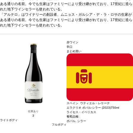
ある通りの名前。今でも生家はファミリーにより受け継がれており、17世紀に造ら
れた地下ワインセラーも使われている。
テイスティングノート
「アルテロ」はワイナリーの創設者、ムニョス・ガルシア・デ・ラ・ロサの生家が
力強く、複雑なアロマは熟した果実味を含み、トーストした
アロマや、胡椒とバルサミコ酢の香りを感じる。 まろやかで、あたたかく、とても
ある通りの名前。今でも生家はファミリーにより受け継がれており、17世紀に造ら
きれいなバランスの風味に、長い余韻の後味を示す。
れた地下ワインセラーも使われている。
合う料理
ローストやグリル
した肉、豆類、ミディアムから香りの強いチーズなどと好相性。
テイスティングノート
力強く、複雑なアロマは熟した果実味を含み、トーストした
葡萄品種
メルロ
ー 55%、テンプラニーリョ 45%
アロマや、胡椒とバルサミコ酢の香りを感じる。 まろやかで、あたたかく、とても
*本ヴィンテージが在庫切れの場合、在庫があり価
格が同様の場合は自動的に次のヴィンテージに変更されます、ご了承ください。
きれいなバランスの風味に、長い余韻の後味を示す。
合う料理
ローストやグリル
赤ワイン
した肉、豆類、ミディアムから香りの強いチーズなどと好相性。
葡萄品種
メルロ
辛口
まとめ買い
ー 55%、テンプラニーリョ 45%
*本ヴィンテージが在庫切れの場合、在庫があり価
格が同様の場合は自動的に次のヴィンテージに変更されます、ご了承ください。
スペイン ウティエル・レケーナ
エラクリオ ボバル-シラー (2023)
750ml
在庫あり
ライセス・イベリカス
3
葡萄品種:
ライトボディ
ボバル, シラー
フルボディ