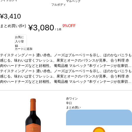
ライトボディ
マルベック
フルボディ
¥3,410
¥3,080
まとめ買い(6+)
9%OFF
/ 1本
お気に
入り登
録
カートに追加
テイスティングノート
濃い赤色。ノーズはブルーベリーを示し、ほのかなバニラも
感じる。味わいは甘くフレッシュ、果実とオークのバランスが見事。
合う料理
赤
肉やハードチーズなどと好相性。
葡萄品種
マルベック
*本ヴィンテージが在庫切れ
の場合、在庫があり価格が同様の場合は自動的に次のヴィンテージに変更されま
テイスティングノート
濃い赤色。ノーズはブルーベリーを示し、ほのかなバニラも
す、ご了承ください。
感じる。味わいは甘くフレッシュ、果実とオークのバランスが見事。
合う料理
赤
肉やハードチーズなどと好相性。
葡萄品種
マルベック
*本ヴィンテージが在庫切れ
の場合、在庫があり価格が同様の場合は自動的に次のヴィンテージに変更されま
す、ご了承ください。
赤ワイン
辛口
まとめ買い