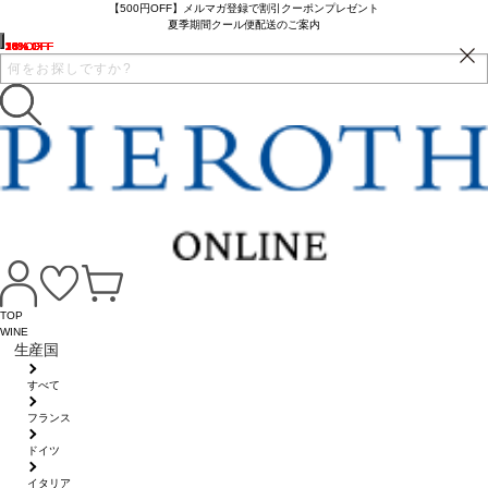
【500円OFF】メルマガ登録で割引クーポンプレゼント
夏季期間クール便配送のご案内
13% OFF
5% OFF
16% OFF
16% OFF
2% OFF
33% OFF
7% OFF
16% OFF
16% OFF
16% OFF
24% OFF
10% OFF
TOP
WINE
生産国
すべて
フランス
ドイツ
イタリア