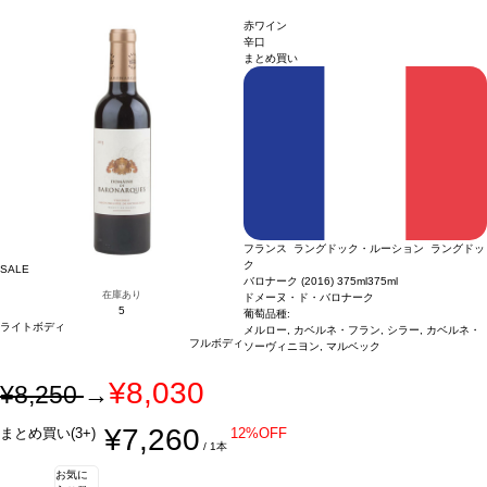
な味わいは、心地よい酸味と非常に繊細で均整のとれた骨格のあるタンニンを持
の赤果実の幅広い芳香に、カシス、ブラックベリー、プラムなどの黒果実が加わ
ヴィンテージに変更されます、ご了承ください。
つ。レッドチェリーやチョコレートの風味が感じられ、とてもエレガントでフレッ
り、胡椒やディルが際立つ特徴的なスパイスを伴う。この多様な果実のアロマに、
赤ワイン
シュな余韻の後味が、長く続く。
樽熟成からくるバニラ、ダークチョコレート、ココナッツの含みが重なる。爽やか
合う料理
ミントとローズマリー風味のパタゴニ
辛口
まとめ買い
ア産ラムチョップ、ハーブとメルケンの仔牛のロースト、上質なハーブのマグロな
な味わいは、心地よい酸味と非常に繊細で均整のとれた骨格のあるタンニンを持
どと合う
つ。レッドチェリーやチョコレートの風味が感じられ、とてもエレガントでフレッ
葡萄品種
75% カベルネ・ソーヴィニヨン、10% シラー、9% カベルネ・
フラン、6% マルベック
シュな余韻の後味が、長く続く。
認証
チリ：サステナブルWOC認証
合う料理
ミントとローズマリー風味のパタゴニ
ア産ラムチョップ、ハーブとメルケンの仔牛のロースト、上質なハーブのマグロな
どと合う
葡萄品種
75% カベルネ・ソーヴィニヨン、10% シラー、9% カベルネ・
フラン、6% マルベック
認証
チリ：サステナブルWOC認証
フランス ラングドック・ルーション ラングドッ
ク
SALE
バロナーク (2016) 375ml
375ml
在庫あり
ドメーヌ・ド・バロナーク
5
葡萄品種:
ライトボディ
メルロー, カベルネ・フラン, シラー, カベルネ・
フルボディ
ソーヴィニヨン, マルベック
¥8,030
¥8,250
→
¥7,260
まとめ買い(3+)
12%OFF
/ 1本
お気に