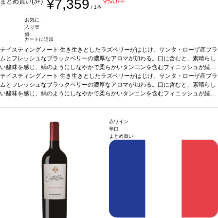
¥7,359
まとめ買い(3+)
9%OFF
/ 1本
お気に
入り登
録
カートに追加
テイスティングノート
生き生きとしたラズベリーがはじけ、サンタ・ローザ産プラ
ムとフレッシュなブラックベリーの濃厚なアロマが加わる。口に含むと、素晴らし
い酸味を感じ、絹のようにしなやかで柔らかいタンニンを含むフィニッシュが続
く。
テイスティングノート
合う料理
ショートリブ、豚バラ、ニョッキなどと好相性
生き生きとしたラズベリーがはじけ、サンタ・ローザ産プラ
葡萄品種
ジンファン
デル 91%、プティ・シラー 5%、シラー 1%、その他 3%
ムとフレッシュなブラックベリーの濃厚なアロマが加わる。口に含むと、素晴らし
サスティナブル認証
CS
WA認証
い酸味を感じ、絹のようにしなやかで柔らかいタンニンを含むフィニッシュが続
*本ヴィンテージが在庫切れの場合、在庫があり価格が同様の場合は自動的
に次のヴィンテージに変更されますのでご了承ください。
く。
合う料理
ショートリブ、豚バラ、ニョッキなどと好相性
葡萄品種
ジンファン
デル 91%、プティ・シラー 5%、シラー 1%、その他 3%
サスティナブル認証
CS
WA認証
*本ヴィンテージが在庫切れの場合、在庫があり価格が同様の場合は自動的
赤ワイン
に次のヴィンテージに変更されますのでご了承ください。
辛口
まとめ買い