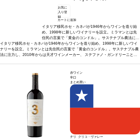
お気に
入り登
録
カートに追加
イタリア移民ホセ・カネパが1946年からワインを造り始
め、1998年に新しいワイナリーを設立。ミラマンとは先
住民の言葉で「黄金のコンドル」。サステナブル農法に注
イタリア移民ホセ・カネパが1946年からワインを造り始め、1998年に新しいワイ
力し、2010年からは天才ワインメーカー、 ステファノ・
ナリーを設立。ミラマンとは先住民の言葉で「黄金のコンドル」。サステナブル農
ガンドリーニと協力し、高品質ワインを生産。
テイステ
法に注力し、2010年からは天才ワインメーカー、 ステファノ・ガンドリーニと協
ィングノート
スミレがかった濃い赤色。凝縮してエレガ
力し、高品質ワインを生産。
ントなアロマは、ブラックベリー、甘いブルーベリー、柔
テイスティングノート
スミレがかった濃い赤色。凝
縮してエレガントなアロマは、ブラックベリー、甘いブルーベリー、柔らかい花と
らかい花とスパイスの含みを伴う。美味しく滑らかなタン
スパイスの含みを伴う。美味しく滑らかなタンニンと、しっかりしたストラクチャ
ニンと、しっかりしたストラクチャーを持ち、たっぷりと
赤ワイン
ーを持ち、たっぷりとした酸味に長くジューシーな後味が続く。
した酸味に長くジューシーな後味が続く。
合う料理
合う料理
グリル
グリ
辛口
まとめ買い
したラム、霜降り肉やチーズなどと好相性
ルしたラム、霜降り肉やチーズなどと好相性
葡萄品種
100% マルベック
葡萄品種
*本ヴィンテ
10
ージが在庫切れの場合、在庫があり価格が同様の場合は自動的に次のヴィンテージ
0% マルベック
*本ヴィンテージが在庫切れの場合、在庫
に変更されます、ご了承ください。
があり価格が同様の場合は自動的に次のヴィンテージに変
更されます、ご了承ください。
チリ クリコ・ヴァレー