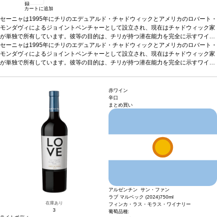
録
カートに追加
セーニャは1995年にチリのエデュアルド・チャドウィックとアメリカのロバート・
モンダヴィによるジョイントベンチャーとして設立され、現在はチャドウィック家
が単独で所有しています。彼等の目的は、チリが持つ潜在能力を完全に示すワイン
を造ることでした。そのワインはボルドースタイルを基に、アコンカグア・ヴァレ
セーニャは1995年にチリのエデュアルド・チャドウィックとアメリカのロバート・
ーでバイオダイナミック農法の指針に基づいて栽培するブドウから造られる、チリ
モンダヴィによるジョイントベンチャーとして設立され、現在はチャドウィック家
らしい魂を持ったワインです。彼等の夢は、やがて世界の1級格付ワインの中に迎
が単独で所有しています。彼等の目的は、チリが持つ潜在能力を完全に示すワイン
え入れられるワインを造ることでした。2021年はセーニャの25周年記念ヴィンテ
を造ることでした。そのワインはボルドースタイルを基に、アコンカグア・ヴァレ
ージであり、バランス、深み、エレガンスのバランスが取れたワインが持つ潜在能
ーでバイオダイナミック農法の指針に基づいて栽培するブドウから造られる、チリ
力を示しています。
らしい魂を持ったワインです。彼等の夢は、やがて世界の1級格付ワインの中に迎
テイスティングノート
スミレがかった美しい深みのあるルビ
赤ワイン
ー色。ノーズはいちご、カシス、バラのはあんビラの繊細な含みを示し、ほのかな
え入れられるワインを造ることでした。2021年はセーニャの25周年記念ヴィンテ
辛口
まとめ買い
クローブ、スパイス、ココアに縁取られている。口に含むと美味な赤果実、カシ
ージであり、バランス、深み、エレガンスのバランスが取れたワインが持つ潜在能
ス、ペイストリー、ダークチョコレートを感じ、引き締まっていて、ジューシーな
力を示しています。
テイスティングノート
スミレがかった美しい深みのあるルビ
酸ときめ細かいタンニンによって完璧なバランスを保つ。滑らかで垂直な骨格が続
ー色。ノーズはいちご、カシス、バラのはあんビラの繊細な含みを示し、ほのかな
き、今後何年も愉しめるような逸品 by ワインメーカー、フランシスコ・ベッティ
クローブ、スパイス、ココアに縁取られている。口に含むと美味な赤果実、カシ
グ
ス、ペイストリー、ダークチョコレートを感じ、引き締まっていて、ジューシーな
葡萄品種
50% カベルネ・ソーヴィニヨン、27% マルベック、17% カルメネー
ル、6% プティ・ヴェルド
酸ときめ細かいタンニンによって完璧なバランスを保つ。滑らかで垂直な骨格が続
き、今後何年も愉しめるような逸品 by ワインメーカー、フランシスコ・ベッティ
グ
葡萄品種
50% カベルネ・ソーヴィニヨン、27% マルベック、17% カルメネー
ル、6% プティ・ヴェルド
アルゼンチン サン・ファン
ラブ マルベック (2024)
750ml
在庫あり
フィンカ・ラス・モラス・ワイナリー
3
葡萄品種: