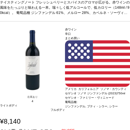
ヨン 6%、その他 5%
テイスティングノート
サスティナブル認証
フレッシュベリーとスパイスのアロマが広がる。赤ワインの
カリフォルニア・グリーン・メダル-サス
ティナブル・ワイングローイング、ビジネス・リーダーシップ・アワード、カリフ
風味をたっぷりと味わえる一本。瑞々しく低アルコールで、低カロリー（148ml / 9
ォルニア・サスティナブル・ワイナリー認証
0kcal）。
葡萄品種
ジンファンデル 61%、メルロー 28%、カベルネ・ソーヴィニ
*本ヴィンテージが在庫切れの場合、
在庫があり価格が同様の場合は自動的に次のヴィンテージに変更されます、ご了承
ヨン 6%、その他 5%
サスティナブル認証
カリフォルニア・グリーン・メダル-サス
ください。
ティナブル・ワイングローイング、ビジネス・リーダーシップ・アワード、カリフ
ォルニア・サスティナブル・ワイナリー認証
*本ヴィンテージが在庫切れの場合、
赤ワイン
在庫があり価格が同様の場合は自動的に次のヴィンテージに変更されます、ご了承
辛口
まとめ買い
ください。
アメリカ カリフォルニア ソノマ・カウンティ
セゲシオ ソノマ ジンファンデル (2023)
750ml
在庫あり
セゲシオ・ファミリー・ヴィニャード
4
葡萄品種:
ライトボディ
ジンファンデル, プティ・シラー, シラー
フルボディ
¥8,140