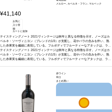
メルロー, カベルネ・フラン, マルベック
¥41,140
お気に
入り登
録
カートに追加
テイスティングノート
2021ヴィンテージは例年と異なる特徴を示す。ノーズはカ
ベルネ・ソーヴィニヨン（ブレンドの1/3）が支配し、花やバラの含みを伴い、熟
した赤果実を繊細に表現している。フルボディでフルーティーなアタックは、ラズ
ベリーを含み、たっぷりとしたミッドパレットを感じる。タンニンが多く、素直な
テイスティングノート
2021ヴィンテージは例年と異なる特徴を示す。ノーズはカ
ストラクチャーで、高い熟成のポテンシャルを感じさせる。
ベルネ・ソーヴィニヨン（ブレンドの1/3）が支配し、花やバラの含みを伴い、熟
葡萄品種
60% メルロ
ー、33% カベルネ・ソーヴィニヨン、7% カベルネ・フラン
した赤果実を繊細に表現している。フルボディでフルーティーなアタックは、ラズ
ベリーを含み、たっぷりとしたミッドパレットを感じる。タンニンが多く、素直な
ストラクチャーで、高い熟成のポテンシャルを感じさせる。
葡萄品種
60% メルロ
ー、33% カベルネ・ソーヴィニヨン、7% カベルネ・フラン
赤ワイン
辛口
まとめ買い