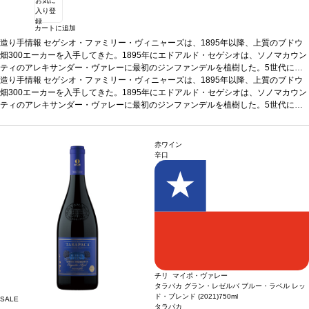
お気に
入り登
録
カートに追加
造り手情報
セゲシオ・ファミリー・ヴィニャーズは、1895年以降、上質のブドウ
畑300エーカーを入手してきた。1895年にエドアルド・セゲシオは、ソノマカウン
ティのアレキサンダー・ヴァレーに最初のジンファンデルを植樹した。5世代に渡
るセゲシオワインメーカーと栽培家によって、それぞれの区画は環境や特徴に合わ
造り手情報
セゲシオ・ファミリー・ヴィニャーズは、1895年以降、上質のブドウ
せて選ばれた。
畑300エーカーを入手してきた。1895年にエドアルド・セゲシオは、ソノマカウン
テイスティングノート
五感を刺激する美味しい一本。口に含むと
土やスパイス、ブラックチェリーの果実味、そして塩味やうま味を想起させる香ば
ティのアレキサンダー・ヴァレーに最初のジンファンデルを植樹した。5世代に渡
しさなど、複雑な風味が広がる。フレンチオークのトーストの特徴が、さらなる深
るセゲシオワインメーカーと栽培家によって、それぞれの区画は環境や特徴に合わ
みと複雑さを与えている。たっぷりとした果実の風味がはじけ、その大胆で果実味
せて選ばれた。
テイスティングノート
五感を刺激する美味しい一本。口に含むと
豊かな特徴に魅了される。ミッドパレットにはストラクチャーを持つタンニンが残
土やスパイス、ブラックチェリーの果実味、そして塩味やうま味を想起させる香ば
赤ワイン
り、口当たりと骨格に貢献している。しっかりとしたタンニンに、長く満足のいく
しさなど、複雑な風味が広がる。フレンチオークのトーストの特徴が、さらなる深
辛口
後味が続く、記憶に残るような素晴らしい逸品。
みと複雑さを与えている。たっぷりとした果実の風味がはじけ、その大胆で果実味
合う料理
肉ベースのパスタ、サ
ルサ・ヴェルデを添えたポークチョップのグリル、熟成ゴーダチーズ
豊かな特徴に魅了される。ミッドパレットにはストラクチャーを持つタンニンが残
葡萄品種
10
0％ジンファンデル
り、口当たりと骨格に貢献している。しっかりとしたタンニンに、長く満足のいく
認証
CWSA認証
*本ヴィンテージが在庫切れの場合、在庫があ
り価格が同様の場合は自動的に次のヴィンテージに変更されます、ご了承くださ
後味が続く、記憶に残るような素晴らしい逸品。
合う料理
肉ベースのパスタ、サ
い。
ルサ・ヴェルデを添えたポークチョップのグリル、熟成ゴーダチーズ
葡萄品種
10
0％ジンファンデル
認証
CWSA認証
*本ヴィンテージが在庫切れの場合、在庫があ
り価格が同様の場合は自動的に次のヴィンテージに変更されます、ご了承くださ
い。
チリ マイポ・ヴァレー
タラパカ グラン・レゼルバ ブルー・ラベル レッ
ド・ブレンド (2021)
750ml
SALE
タラパカ