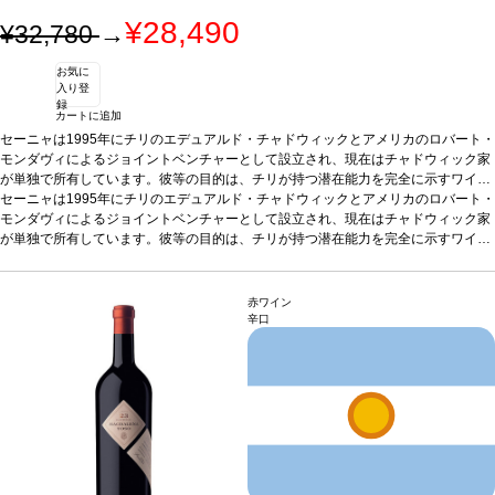
¥28,490
¥32,780
→
お気に
入り登
録
カートに追加
セーニャは1995年にチリのエデュアルド・チャドウィックとアメリカのロバート・
モンダヴィによるジョイントベンチャーとして設立され、現在はチャドウィック家
が単独で所有しています。彼等の目的は、チリが持つ潜在能力を完全に示すワイン
を造ることでした。そのワインはボルドースタイルを基に、アコンカグア・ヴァレ
セーニャは1995年にチリのエデュアルド・チャドウィックとアメリカのロバート・
ーでバイオダイナミック農法の指針に基づいて栽培するブドウから造られる、チリ
モンダヴィによるジョイントベンチャーとして設立され、現在はチャドウィック家
らしい魂を持ったワインです。彼等の夢は、やがて世界の1級格付ワインの中に迎
が単独で所有しています。彼等の目的は、チリが持つ潜在能力を完全に示すワイン
え入れられるワインを造ることです。
を造ることでした。そのワインはボルドースタイルを基に、アコンカグア・ヴァレ
テイスティングノート
セーニャ2022は、濃
厚で深みのある色調。赤果実のフレッシュでリッチなアロマを示し、エレガントで
ーでバイオダイナミック農法の指針に基づいて栽培するブドウから造られる、チリ
熟したタンニンが感じられ、程よい凝縮感と生き生きとした酸味を持つ。太平洋か
らしい魂を持ったワインです。彼等の夢は、やがて世界の1級格付ワインの中に迎
赤ワイン
らの涼しい風の影響を受けた穏やかな気温というユニークな立地がもたらす、調和
え入れられるワインを造ることです。
テイスティングノート
セーニャ2022は、濃
辛口
のとれたエレガントなスタイルが特徴的な逸品。 「スミレがかった鮮やかなチェリ
厚で深みのある色調。赤果実のフレッシュでリッチなアロマを示し、エレガントで
ー色。香り高く複雑なノーズを示し、プラム、ブルーベリー、ラベンダーなどのフ
熟したタンニンが感じられ、程よい凝縮感と生き生きとした酸味を持つ。太平洋か
レッシュな果実を伴い、ほのかなスパイス、シーダー、石墨の含みも表れる。がっ
らの涼しい風の影響を受けた穏やかな気温というユニークな立地がもたらす、調和
しりとして引き締まった、美しいバランスを感じるフルボディは、魅惑的で傑出し
のとれたエレガントなスタイルが特徴的な逸品。 「スミレがかった鮮やかなチェリ
ている。滑らかで魅力的な余韻に、口中が心地よく満たされる。」 by ワインメー
ー色。香り高く複雑なノーズを示し、プラム、ブルーベリー、ラベンダーなどのフ
カー、フランシスコ・ベッティグ
レッシュな果実を伴い、ほのかなスパイス、シーダー、石墨の含みも表れる。がっ
葡萄品種
60% カベルネ・ソーヴィニヨン、25%
マルベック、9% カルメネール、6% プティ・ヴェルド
しりとして引き締まった、美しいバランスを感じるフルボディは、魅惑的で傑出し
ている。滑らかで魅力的な余韻に、口中が心地よく満たされる。」 by ワインメー