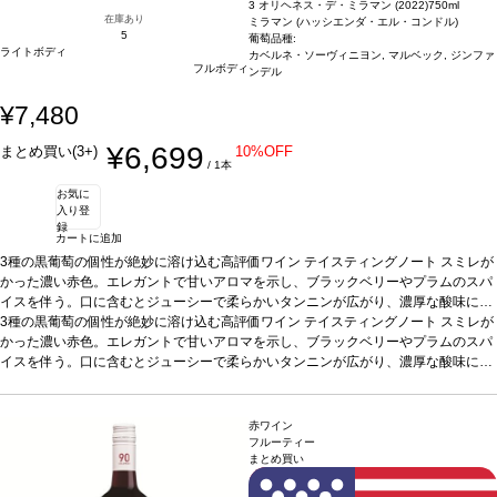
3 オリヘネス・デ・ミラマン (2022)
750ml
在庫あり
ミラマン (ハッシエンダ・エル・コンドル)
5
葡萄品種:
ライトボディ
カベルネ・ソーヴィニヨン, マルベック, ジンファ
フルボディ
ンデル
¥7,480
¥6,699
まとめ買い(3+)
10%OFF
/ 1本
お気に
入り登
録
カートに追加
3種の黒葡萄の個性が絶妙に溶け込む高評価ワイン
テイスティングノート
スミレが
かった濃い赤色。エレガントで甘いアロマを示し、ブラックベリーやプラムのスパ
イスを伴う。口に含むとジューシーで柔らかいタンニンが広がり、濃厚な酸味に、
長い余韻のフィニッシュが続く。
3種の黒葡萄の個性が絶妙に溶け込む高評価ワイン
合う料理
牛肉、ラム、豚肉などの赤身肉、鴨肉
テイスティングノート
スミレが
料理などと好相性
かった濃い赤色。エレガントで甘いアロマを示し、ブラックベリーやプラムのスパ
葡萄品種
カベルネ・ソーヴィニヨン 70%、マルベック 15%、ジ
ンファンデル 15%
イスを伴う。口に含むとジューシーで柔らかいタンニンが広がり、濃厚な酸味に、
*本ヴィンテージが在庫切れの場合、在庫があり価格が同様の場
合は自動的に次のヴィンテージに変更されます、ご了承ください。
長い余韻のフィニッシュが続く。
合う料理
牛肉、ラム、豚肉などの赤身肉、鴨肉
料理などと好相性
葡萄品種
カベルネ・ソーヴィニヨン 70%、マルベック 15%、ジ
ンファンデル 15%
*本ヴィンテージが在庫切れの場合、在庫があり価格が同様の場
赤ワイン
合は自動的に次のヴィンテージに変更されます、ご了承ください。
フルーティー
まとめ買い