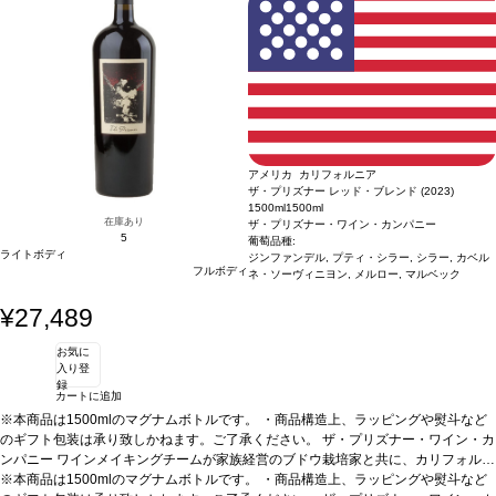
アメリカ カリフォルニア
ザ・プリズナー レッド・ブレンド (2023)
1500ml
1500ml
在庫あり
ザ・プリズナー・ワイン・カンパニー
5
葡萄品種:
ライトボディ
ジンファンデル, プティ・シラー, シラー, カベル
フルボディ
ネ・ソーヴィニヨン, メルロー, マルベック
¥27,489
お気に
入り登
録
カートに追加
※本商品は1500mlのマグナムボトルです。 ・商品構造上、ラッピングや熨斗など
のギフト包装は承り致しかねます。ご了承ください。
ザ・プリズナー・ワイン・カ
ンパニー
ワインメイキングチームが家族経営のブドウ栽培家と共に、カリフォルニ
アの最も素晴らしいブドウ畑の多様なブドウ品種をもとに造っている。それにより
※本商品は1500mlのマグナムボトルです。 ・商品構造上、ラッピングや熨斗など