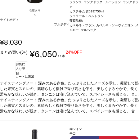
フランス ラングドック・ルーション ラングドッ
ク
在庫あり
カステルム (2019)
750ml
5
ジェラール・ベルトラン
ライトボディ
葡萄品種:
フルボディ
カベルネ・フラン, カベルネ・ソーヴィニヨン, メ
ルロー, マルベック
¥8,030
¥6,050
まとめ買い(3+)
24%OFF
/ 1本
お気に
入り登
録
カートに追加
テイスティングノート
深みのある赤色。たっぷりとしたノーズを示し、凝縮して熟
した果実とスミレの、素晴らしく複雑で香り高さを伴う。美しくまろやかで、長く
滑らかな味わいが続き、タンニンは溶け込んでいて、スパイシーさも感じる。
合う
料理
テイスティングノート
ラムラック、チーズなどと好相性
深みのある赤色。たっぷりとしたノーズを示し、凝縮して熟
葡萄品種
カベルネ・フラン、カベルネ・ソ
ーヴィニヨン、メルロー、マルベック
した果実とスミレの、素晴らしく複雑で香り高さを伴う。美しくまろやかで、長く
*本ヴィンテージが在庫切れの場合、在庫が
あり価格が同様の場合は自動的に次のヴィンテージに変更されます、ご了承くださ
滑らかな味わいが続き、タンニンは溶け込んでいて、スパイシーさも感じる。
合う
い。
料理
ラムラック、チーズなどと好相性
葡萄品種
カベルネ・フラン、カベルネ・ソ
ーヴィニヨン、メルロー、マルベック
*本ヴィンテージが在庫切れの場合、在庫が
あり価格が同様の場合は自動的に次のヴィンテージに変更されます、ご了承くださ
赤ワイン
い。
辛口