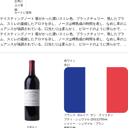
お気に
入り登
録
カートに追加
テイスティングノート
紫がかった濃いスミレ色。ブラックチェリー、熟したプラ
ム、スミレの凝縮したアロマを示し、ノーズは樽熟成の時間を表し、なめし革のニ
ュアンスが強調されている。口当たりは柔らかく、ビロードのように滑らかで、爽
やかな酸味と熟したタンニンを持ち、後味は甘くスパイシーでビターなカカオが感
テイスティングノート
紫がかった濃いスミレ色。ブラックチェリー、熟したプラ
じられる。
ム、スミレの凝縮したアロマを示し、ノーズは樽熟成の時間を表し、なめし革のニ
合う料理
パスタ、赤肉、チーズなどと好相性
葡萄品種
100% マルベッ
ク
ュアンスが強調されている。口当たりは柔らかく、ビロードのように滑らかで、爽
*本ヴィンテージが在庫切れの場合、在庫があり価格が同様の場合は自動的に次
のヴィンテージに変更されますのでご了承ください。
やかな酸味と熟したタンニンを持ち、後味は甘くスパイシーでビターなカカオが感
じられる。
合う料理
パスタ、赤肉、チーズなどと好相性
葡萄品種
100% マルベッ
ク
*本ヴィンテージが在庫切れの場合、在庫があり価格が同様の場合は自動的に次
赤ワイン
のヴィンテージに変更されますのでご了承ください。
辛口
フランス ボルドー サン・テミリオン
プティ・シュヴァル (2021)
750ml
シャトー・シュヴァル・ブラン
在庫あり
葡萄品種: