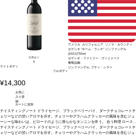
を使用した赤身や白身肉などと好相性
葡萄品種
80% マルベック、10% カベルネ・
ソーヴィニヨン、10% シラー
*本ヴィンテージが在庫切れの場合、在庫があり価格
が同様の場合は自動的に次のヴィンテージに変更されます、ご了承ください。
アメリカ カリフォルニア ソノマ・カウンティ
セゲシオ “ホーム・ランチ” ジンファンデル
(2021)
750ml
在庫あり
セゲシオ・ファミリー・ヴィニャード
5
葡萄品種:
ライトボディ
ジンファンデル, プティ・シラー
フルボディ
¥14,300
お気に
入り登
録
カートに追加
テイスティングノート
ドライセージ、ブラックベリーパイ、ダークチョコレートチ
ェリーなどの甘いアロマを示す。チェリーやグラハムクラッカーの風味を含むジュ
ーシーな味わいは、ビロードのように滑らかなタンニンを伴う。
合う料理
ロース
ト肉、シチュー、グリルした野菜
テイスティングノート
ドライセージ、ブラックベリーパイ、ダークチョコレートチ
葡萄品種
90% ジンファンデル、10% プティ・シ
ラー
ェリーなどの甘いアロマを示す。チェリーやグラハムクラッカーの風味を含むジュ
サスティナブル認証
IWCA／CWSA認証
*本ヴィンテージが在庫切れの場合、