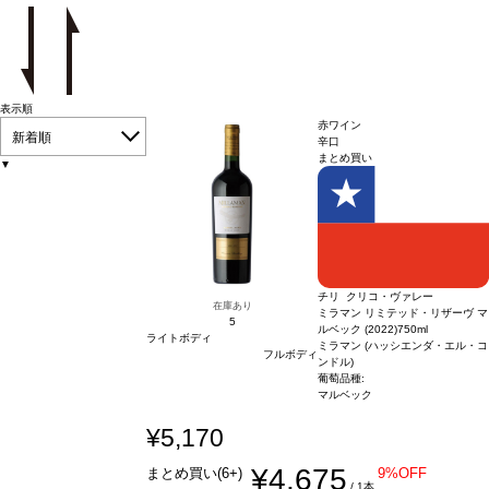
表示順
赤ワイン
新着順
辛口
まとめ買い
▼
チリ クリコ・ヴァレー
在庫あり
ミラマン リミテッド・リザーヴ マ
5
ルベック (2022)
750ml
ライトボディ
ミラマン (ハッシエンダ・エル・コ
フルボディ
ンドル)
葡萄品種:
マルベック
¥5,170
¥4,675
まとめ買い(6+)
9%OFF
/ 1本