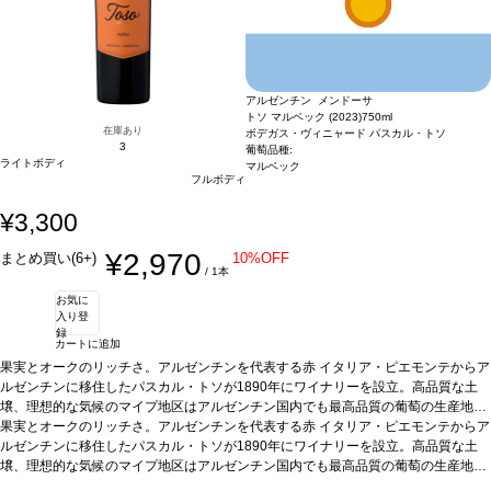
アルゼンチン メンドーサ
トソ マルベック (2023)
750ml
在庫あり
ボデガス・ヴィニャード パスカル・トソ
3
葡萄品種:
ライトボディ
マルベック
フルボディ
¥3,300
¥2,970
まとめ買い(6+)
10%OFF
/ 1本
お気に
入り登
録
カートに追加
果実とオークのリッチさ。アルゼンチンを代表する赤 イタリア・ピエモンテからア
ルゼンチンに移住したパスカル・トソが1890年にワイナリーを設立。高品質な土
壌、理想的な気候のマイプ地区はアルゼンチン国内でも最高品質の葡萄の生産地と
なりました。一世紀以上の歴史を刻む生産者。アルゼンチンの代表的な品種マルベ
果実とオークのリッチさ。アルゼンチンを代表する赤 イタリア・ピエモンテからア
ックで造られるこのこのワインは、プラムとマルメロのアロマにオークのニュアン
ルゼンチンに移住したパスカル・トソが1890年にワイナリーを設立。高品質な土
スがエレガントさを演出。ブラックベリーの果実味が口に広がり、リッチで長い余
壌、理想的な気候のマイプ地区はアルゼンチン国内でも最高品質の葡萄の生産地と
韻を持ちます。
なりました。一世紀以上の歴史を刻む生産者。アルゼンチンの代表的な品種マルベ
テイスティングノート
すっきりとしたフルーティーなノーズに、