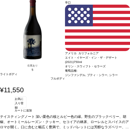
辛口
アメリカ カリフォルニア
エイト・イヤーズ・イン・ザ・デザート
(2021)
750ml
在庫あり
オリン・スウィフト・セラーズ
5
葡萄品種:
ライトボディ
ジンファンデル, プティ・シラー, シラー
フルボディ
¥11,550
お気に
入り登
録
カートに追加
テイスティングノート
深い栗色の核とルビー色の縁。野生のブラックベリー、胡
椒、オートミールレーズン・クッキー、セコイアの林床、ローレルとスパイスのア
ロマが開く。口に含むと幅広く豊満で、ミッドパレットには芳醇なラズベリー、ブ