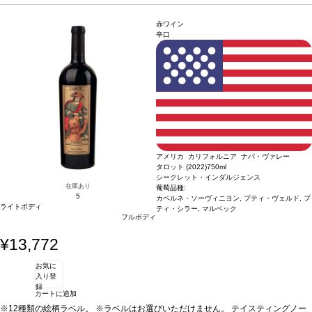
プラムやマルメロなどのアロマを示し、エレガントなオークを微かに感じる。口に
ックで造られるこのこのワインは、プラムとマルメロのアロマにオークのニュアン
含むとブラックベリーや甘草などの果実味が広がる。バニラやオークを含むスモー
スがエレガントさを演出。ブラックベリーの果実味が口に広がり、リッチで長い余
赤ワイン
キーでリッチな後味が、長く続く。
韻を持ちます。
テイスティングノート
合う料理
すっきりとしたフルーティーなノーズに、
グリルした肉、ラム肉料理またはイ
辛口
タリアのパスタ料理などと好相性
プラムやマルメロなどのアロマを示し、エレガントなオークを微かに感じる。口に
葡萄品種
100% マルベック
*本ヴィンテージが在
庫切れの場合、在庫があり価格が同様の場合は自動的に次のヴィンテージに変更さ
含むとブラックベリーや甘草などの果実味が広がる。バニラやオークを含むスモー
れます、ご了承ください。
キーでリッチな後味が、長く続く。
合う料理
グリルした肉、ラム肉料理またはイ
タリアのパスタ料理などと好相性
葡萄品種
100% マルベック
*本ヴィンテージが在
庫切れの場合、在庫があり価格が同様の場合は自動的に次のヴィンテージに変更さ
れます、ご了承ください。
アメリカ カリフォルニア ナパ・ヴァレー
タロット (2022)
750ml
シークレット・インダルジェンス
在庫あり
葡萄品種:
5
カベルネ・ソーヴィニヨン, プティ・ヴェルド, プ
ライトボディ
ティ・シラー, マルベック
フルボディ
¥13,772
お気に
入り登
録
カートに追加
※12種類の絵柄ラベル。 ※ラベルはお選びいただけません。
テイスティングノー