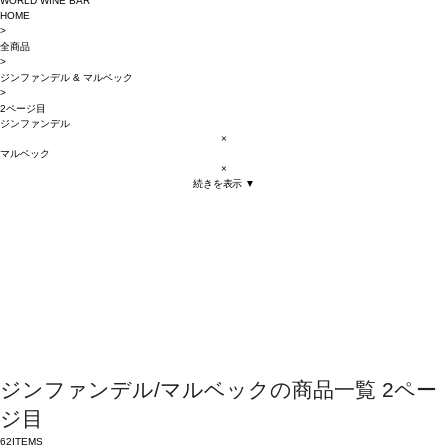
WORLD WINE BAR
HOME
>
全商品
>
ジンファンデル
&
マルベック
>
2ページ目
ジンファンデル
×
マルベック
×
続きを表示 ▼
ジンファンデル/マルベックの商品一覧 2ペー
ジ目
62
ITEMS