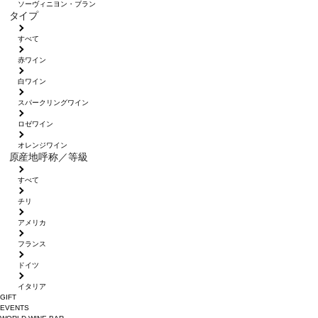
ソーヴィニヨン・ブラン
タイプ
すべて
赤ワイン
白ワイン
スパークリングワイン
ロゼワイン
オレンジワイン
原産地呼称／等級
すべて
チリ
アメリカ
フランス
ドイツ
イタリア
GIFT
EVENTS