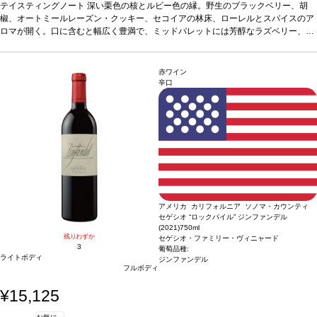
ラックチェリー、熟したブルーベリーとほのかなカカオを感じる。長い余韻の見事
テイスティングノート
深い栗色の核とルビー色の縁。野生のブラックベリー、胡
な後味は、熟したタンニンと甘いオークのニュアンスを伴う。
椒、オートミールレーズン・クッキー、セコイアの林床、ローレルとスパイスのア
合う料理
赤肉、ポ
ーク・リブ、中華などと好相性。
ロマが開く。口に含むと幅広く豊満で、ミッドパレットには芳醇なラズベリー、ブ
葡萄品種
ジンファンデル、プティ・シラー、シ
ラー
ラックチェリー、熟したブルーベリーとほのかなカカオを感じる。長い余韻の見事
*本ヴィンテージが在庫切れの場合、在庫があり価格が同様の場合は自動的に
次のヴィンテージに変更されます、ご了承ください。
な後味は、熟したタンニンと甘いオークのニュアンスを伴う。
合う料理
赤肉、ポ
ーク・リブ、中華などと好相性。
葡萄品種
ジンファンデル、プティ・シラー、シ
赤ワイン
ラー
*本ヴィンテージが在庫切れの場合、在庫があり価格が同様の場合は自動的に
辛口
次のヴィンテージに変更されます、ご了承ください。
アメリカ カリフォルニア ソノマ・カウンティ
セゲシオ “ロックパイル” ジンファンデル
(2021)
750ml
残りわずか
セゲシオ・ファミリー・ヴィニャード
3
葡萄品種:
ライトボディ
ジンファンデル
フルボディ
¥15,125