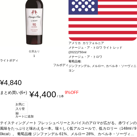
アメリカ カリフォルニア
メナージュ・ア・トロワ ライト レッド
在庫あり
(2022)
750ml
1
メナージュ・ア・トロワ
ライトボディ
葡萄品種:
フルボディ
ジンファンデル, メルロー, カベルネ・ソーヴィニ
ヨン
¥4,840
¥4,400
まとめ買い(6+)
9%OFF
/ 1本
お気に
入り登
録
カートに追加
テイスティングノート
フレッシュベリーとスパイスのアロマが広がる。赤ワインの
風味をたっぷりと味わえる一本。瑞々しく低アルコールで、低カロリー（148ml / 9
0kcal）。
葡萄品種
ジンファンデル 61%、メルロー 28%、カベルネ・ソーヴィニ