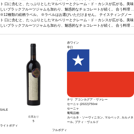
ト
口に含むと、たっぷりとしたマルベリーとクレーム・ド・カシスが広がる。美味
しいブラックフルーツジャムも加わり、魅惑的なチョコレートが続く。
合う料理
クリスピーな皮の豚バラロースト、鴨のコンフィなどと合う
※12種類の絵柄ラベル。 ※ラベルはお選びいただけません。
葡萄品種
テイスティングノー
カベルネ・
ソーヴィニヨン 89%、プティ・ヴェルド 5％、プティ・シラー 3%、マルベック
ト
口に含むと、たっぷりとしたマルベリーとクレーム・ド・カシスが広がる。美味
3%
しいブラックフルーツジャムも加わり、魅惑的なチョコレートが続く。
*本ヴィンテージが在庫切れの場合、在庫があり価格が同様の場合は自動的に次
合う料理
のヴィンテージに変更されます、ご了承ください。
クリスピーな皮の豚バラロースト、鴨のコンフィなどと合う
葡萄品種
カベルネ・
ソーヴィニヨン 89%、プティ・ヴェルド 5％、プティ・シラー 3%、マルベック
3%
*本ヴィンテージが在庫切れの場合、在庫があり価格が同様の場合は自動的に次
赤ワイン
のヴィンテージに変更されます、ご了承ください。
辛口
チリ アコンカグア・ヴァレー
セーニャ (2022)
750ml
セーニャ
SALE
葡萄品種:
在庫あり
カベルネ・ソーヴィニヨン, マルベック, カルメネ
5
ール, プティ・ヴェルド
ライトボディ
フルボディ