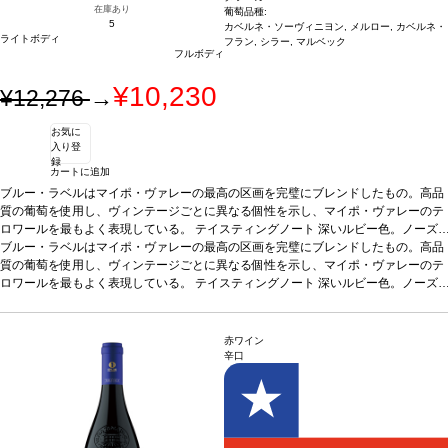
在庫あり
葡萄品種:
5
カベルネ・ソーヴィニヨン, メルロー, カベルネ・
ライトボディ
フラン, シラー, マルベック
フルボディ
¥10,230
¥12,276
→
お気に
入り登
録
カートに追加
ブルー・ラベルはマイポ・ヴァレーの最高の区画を完璧にブレンドしたもの。高品
質の葡萄を使用し、ヴィンテージごとに異なる個性を示し、マイポ・ヴァレーのテ
ロワールを最もよく表現している。
テイスティングノート
深いルビー色。ノーズ
は凝縮していて複雑さを示し、エレガントでフルーティ。イチゴやベリーのような
*本ヴィンテージが在庫切れの場合、在庫があり価格が同様の場合は自動的に次の
ブルー・ラベルはマイポ・ヴァレーの最高の区画を完璧にブレンドしたもの。高品
赤果実、カシス、ブラックベリー、プラムのような黒果実と、胡椒やディルのよう
ヴィンテージに変更されます、ご了承ください。
質の葡萄を使用し、ヴィンテージごとに異なる個性を示し、マイポ・ヴァレーのテ
なスパイスの幅広い芳醇な味わいを持つ。フルーティーで多様なアロマの後に、オ
ロワールを最もよく表現している。
テイスティングノート
深いルビー色。ノーズ
ーク樽熟成によるバニラ、ダークチョコレート、ココナッツの層が重なる。心地よ
は凝縮していて複雑さを示し、エレガントでフルーティ。イチゴやベリーのような
*本ヴィンテージが在庫切れの場合、在庫があり価格が同様の場合は自動的に次の
い酸味と繊細で均整のとれた骨格のあるタンニンが感じられる、爽やかな一本。チ
赤果実、カシス、ブラックベリー、プラムのような黒果実と、胡椒やディルのよう
ヴィンテージに変更されます、ご了承ください。
ェリーとチョコレートの風味に、エレガントでフレッシュな長い余韻の後味が続
なスパイスの幅広い芳醇な味わいを持つ。フルーティーで多様なアロマの後に、オ
赤ワイン
く。
ーク樽熟成によるバニラ、ダークチョコレート、ココナッツの層が重なる。心地よ
合う料理
赤身肉、グリル野菜、シャルキュトリ、熟成チーズ、豆類
葡萄品種
辛口
78% カベルネ・ソーヴィニヨン、13% プティ・ヴェルド、4% マルベック、4% メ
い酸味と繊細で均整のとれた骨格のあるタンニンが感じられる、爽やかな一本。チ
ルロー、1% カベルネ・フラン
ェリーとチョコレートの風味に、エレガントでフレッシュな長い余韻の後味が続
認証
チリ：サステナブル認証
く。
合う料理
赤身肉、グリル野菜、シャルキュトリ、熟成チーズ、豆類
葡萄品種
78% カベルネ・ソーヴィニヨン、13% プティ・ヴェルド、4% マルベック、4% メ
ルロー、1% カベルネ・フラン
認証
チリ：サステナブル認証