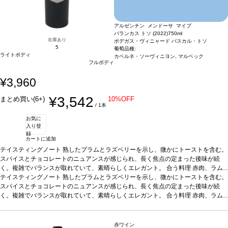
アルゼンチン メンドーサ マイプ
バランカス トソ (2022)
750ml
在庫あり
ボデガス・ヴィニャード パスカル・トソ
5
葡萄品種:
ライトボディ
カベルネ・ソーヴィニヨン, マルベック
フルボディ
¥3,960
¥3,542
まとめ買い(6+)
10%OFF
/ 1本
お気に
入り登
録
カートに追加
テイスティングノート
熟したプラムとラズベリーを示し、微かにトーストを含む。
スパイスとチョコレートのニュアンスが感じられ、長く焦点の定まった後味が続
く。複雑でバランスが取れていて、素晴らしくエレガント。
合う料理
赤肉、ラム
肉料理、パスタ、上質な熟成チーズなどと好相性。
テイスティングノート
熟したプラムとラズベリーを示し、微かにトーストを含む。
葡萄品種
50% マルベック、5
0% カベルネ・ソーヴィニヨン
スパイスとチョコレートのニュアンスが感じられ、長く焦点の定まった後味が続
*本ヴィンテージが在庫切れの場合、在庫があり価
格が同様の場合は自動的に次のヴィンテージに変更されますのでご了承ください。
く。複雑でバランスが取れていて、素晴らしくエレガント。
合う料理
赤肉、ラム
肉料理、パスタ、上質な熟成チーズなどと好相性。
葡萄品種
50% マルベック、5
0% カベルネ・ソーヴィニヨン
*本ヴィンテージが在庫切れの場合、在庫があり価
格が同様の場合は自動的に次のヴィンテージに変更されますのでご了承ください。
赤ワイン