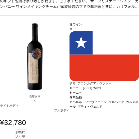
ワインは注目すべき品質と特徴を持つ、興味深いブレンドとなっている。
のギフト包装は承り致しかねます。ご了承ください。
ザ・プリズナー・ワイン・カ
ワインに
ついて
ンパニー
プリズナーはナパ・ヴァレーに最初に移住したイタリア人によって初めて造
ワインメイキングチームが家族経営のブドウ栽培家と共に、カリフォルニ
られた “ミックスブラック” にひらめきを得た。プリズナーは現在最も良く知られて
アの最も素晴らしいブドウ畑の多様なブドウ品種をもとに造っている。それにより
いる赤ブレンドで、ジンファンデルにカベルネ・ソーヴィニヨン、プティ・シラ
ワインは注目すべき品質と特徴を持つ、興味深いブレンドとなっている。
ワインに
ー、シャルボノという珍しい組み合わせによる、興味深いブレンドの復活へと導い
ついて
プリズナーはナパ・ヴァレーに最初に移住したイタリア人によって初めて造
赤ワイン
ている。
られた “ミックスブラック” にひらめきを得た。プリズナーは現在最も良く知られて
テイスティングノート
ノーズはクランベリー、ブラックベリー、カラン
辛口
ト、ドライプラム、バニラ、ナツメグ、トーストしたココナッツを示す。口に含む
いる赤ブレンドで、ジンファンデルにカベルネ・ソーヴィニヨン、プティ・シラ
と、柔らかいタンニンが広がり、甘いスパイスは素晴らしく溶け込んでいて、バラ
ー、シャルボノという珍しい組み合わせによる、興味深いブレンドの復活へと導い
ンスの取れた赤と黒果実を感じる。
ている。
テイスティングノート
ノーズはクランベリー、ブラックベリー、カラン
合う料理
トマトや甘いソース添えのグリル肉
葡萄品種
ト、ドライプラム、バニラ、ナツメグ、トーストしたココナッツを示す。口に含む
ジンファンデル 40%、プティ・シラー 19%、シラー 17%、カベルネ・ソ
ーヴィニヨン 10.5%、メルロー 8.5%、マルベック 5%
と、柔らかいタンニンが広がり、甘いスパイスは素晴らしく溶け込んでいて、バラ
*本ヴィンテージが在庫切れ
の場合、在庫があり価格が同様の場合は自動的に次のヴィンテージに変更されま
ンスの取れた赤と黒果実を感じる。
合う料理
トマトや甘いソース添えのグリル肉
す、ご了承ください。
葡萄品種
ジンファンデル 40%、プティ・シラー 19%、シラー 17%、カベルネ・ソ
ーヴィニヨン 10.5%、メルロー 8.5%、マルベック 5%
*本ヴィンテージが在庫切れ
の場合、在庫があり価格が同様の場合は自動的に次のヴィンテージに変更されま
チリ アコンカグア・ヴァレー
す、ご了承ください。
セーニャ (2021)
750ml
セーニャ
在庫あり
葡萄品種:
5
カベルネ・ソーヴィニヨン, マルベック, カルメネ
ライトボディ
ール, プティ・ヴェルド
フルボディ
¥32,780
お気に
入り登