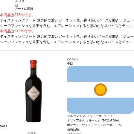
入り登
録
カートに追加
本商品は375mlです。
テイスティングノート
魅力的で濃いガーネット色。香り高いノーズが開き、ジュー
シーでフレッシュな果実を含む。エアレーションするとほのかなスパイスとチョコ
レートのアロマが、ある種のジューシーさをもたらす。アタックはフレッシュでし
本商品は375mlです。
っかりした骨格を持ち、フルボディで濃厚なミッドパレットといっしょに、シルク
テイスティングノート
魅力的で濃いガーネット色。香り高いノーズが開き、ジュー
の様に滑らかなタンニンが続く。砕いたカシス、ココア、リコリスの風味に、素晴
シーでフレッシュな果実を含む。エアレーションするとほのかなスパイスとチョコ
らしく長い芳香が加わり、後味は驚く程長く、調和とバランが取れている。
レートのアロマが、ある種のジューシーさをもたらす。アタックはフレッシュでし
合う料
理
っかりした骨格を持ち、フルボディで濃厚なミッドパレットといっしょに、シルク
ラム、ジビエ、ストロングチーズなどと合う
葡萄品種
54% メルロー、22% カ
ベルネ・フラン、17% シラー、4% カベルネ・ソーヴィニヨン、3% マルベック
の様に滑らかなタンニンが続く。砕いたカシス、ココア、リコリスの風味に、素晴
赤ワイン
らしく長い芳香が加わり、後味は驚く程長く、調和とバランが取れている。
合う料
辛口
理
ラム、ジビエ、ストロングチーズなどと合う
葡萄品種
54% メルロー、22% カ
ベルネ・フラン、17% シラー、4% カベルネ・ソーヴィニヨン、3% マルベック
アルゼンチン メンドーサ マイプ
トソ・アルタ マルベック (2021)
750ml
ボデガス・ヴィニャード パスカル・トソ
SALE
葡萄品種:
在庫あり
マルベック