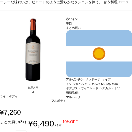
在庫があり価格が同様の場合は自動的に次のヴィンテージに変更されますのでご了
ーシーな味わいは、ビロードのように滑らかなタンニンを伴う。
合う料理
ロース
承ください。
ト肉、シチュー、グリルした野菜
葡萄品種
90% ジンファンデル、10% プティ・シ
ラー
サスティナブル認証
IWCA／CWSA認証
*本ヴィンテージが在庫切れの場合、
在庫があり価格が同様の場合は自動的に次のヴィンテージに変更されますのでご了
赤ワイン
承ください。
辛口
まとめ買い
アルゼンチン メンドーサ マイプ
トソ マルベック レゼルバ (2022)
750ml
在庫あり
ボデガス・ヴィニャード パスカル・トソ
3
葡萄品種:
ライトボディ
マルベック
フルボディ
¥7,260
¥6,490
まとめ買い(3+)
10%OFF
/ 1本