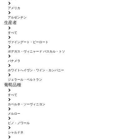
アメリカ
アルゼンチン
生産者
すべて
ヴァイングート・ピーロート
ボデガス・ヴィニャード パスカル・トソ
パナメラ
ホワイトへイヴン・ワイン・カンパニー
ジェラール・ベルトラン
葡萄品種
すべて
カベルネ・ソーヴィニヨン
メルロー
ピノ・ノワール
シャルドネ