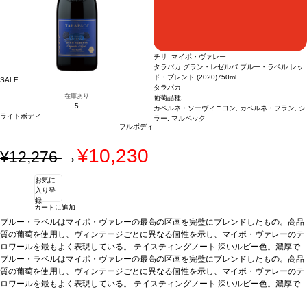
チリ マイポ・ヴァレー
タラパカ グラン・レゼルバ ブルー・ラベル レッ
ド・ブレンド (2020)
750ml
SALE
タラパカ
在庫あり
葡萄品種:
5
カベルネ・ソーヴィニヨン, カベルネ・フラン, シ
ライトボディ
ラー, マルベック
フルボディ
¥10,230
¥12,276
→
お気に
入り登
録
カートに追加
ブルー・ラベルはマイポ・ヴァレーの最高の区画を完璧にブレンドしたもの。高品
質の葡萄を使用し、ヴィンテージごとに異なる個性を示し、マイポ・ヴァレーのテ
ロワールを最もよく表現している。
テイスティングノート
深いルビー色。濃厚で
エレガント、フルーティーで凝縮した、複雑なノーズを示す。イチゴやベリーなど
*本ヴィンテージが在庫切れの場合、在庫があり価格が同様の場合は自動的に次の
ブルー・ラベルはマイポ・ヴァレーの最高の区画を完璧にブレンドしたもの。高品
の赤果実の幅広い芳香に、カシス、ブラックベリー、プラムなどの黒果実が加わ
ヴィンテージに変更されます、ご了承ください。
質の葡萄を使用し、ヴィンテージごとに異なる個性を示し、マイポ・ヴァレーのテ
り、胡椒やディルが際立つ特徴的なスパイスを伴う。この多様な果実のアロマに、
ロワールを最もよく表現している。
テイスティングノート
深いルビー色。濃厚で
樽熟成からくるバニラ、ダークチョコレート、ココナッツの含みが重なる。爽やか
エレガント、フルーティーで凝縮した、複雑なノーズを示す。イチゴやベリーなど
*本ヴィンテージが在庫切れの場合、在庫があり価格が同様の場合は自動的に次の