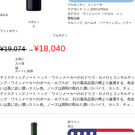
カー、フランシスコ・ベッティグ
葡萄品種
60% カベルネ・ソーヴィニヨン、25%
アルゼンチン メンドーサ
マルベック、9% カルメネール、6% プティ・ヴェルド
マグダレナ トソ (2021)
750ml
ボデガス・ヴィニャード パスカル・トソ
SALE
葡萄品種:
在庫あり
マルベック, カベルネ・ソーヴィニヨン, シラー
5
ライトボディ
フルボディ
¥18,040
¥19,074
→
お気に
入り登
録
カートに追加
テイスティングノート
ヘッド・ワインメーカーのロドリゴ・ロメロとコンサルティ
ング・ワインメーカーのポール・ホブスが、31の最高品質の樽より厳選する。色合
いは黒に近い濃いスミレ色。ノーズは調和の取れた濃いスパイス、カシス、チェリ
ーを示す。ブラックベリーとブルーベリーを含み、ほのかにトーストしたコーヒー
テイスティングノート
ヘッド・ワインメーカーのロドリゴ・ロメロとコンサルティ
を伴う。口に含むとビロードのように滑らかなタンニンと調和した濃い果実味が支
ング・ワインメーカーのポール・ホブスが、31の最高品質の樽より厳選する。色合
配する。スモーキーさも前面に感じ、果実味も際立っている。優れたバランス、エ
いは黒に近い濃いスミレ色。ノーズは調和の取れた濃いスパイス、カシス、チェリ
レガンス、繊細さを持ち、熟成ポテンシャルも高い。グリルした肉、ラムのジビエ
ーを示す。ブラックベリーとブルーベリーを含み、ほのかにトーストしたコーヒー
料理、熟成したハードチーズなどとよく合う。
を伴う。口に含むとビロードのように滑らかなタンニンと調和した濃い果実味が支
合う料理
パスタ、クリームソース
を使用した赤身や白身肉などと好相性
配する。スモーキーさも前面に感じ、果実味も際立っている。優れたバランス、エ
葡萄品種
80% マルベック、10% カベルネ・
赤ワイン
ソーヴィニヨン、10% シラー
レガンス、繊細さを持ち、熟成ポテンシャルも高い。グリルした肉、ラムのジビエ
*本ヴィンテージが在庫切れの場合、在庫があり価格
辛口
が同様の場合は自動的に次のヴィンテージに変更されます、ご了承ください。
料理、熟成したハードチーズなどとよく合う。
合う料理
パスタ、クリームソース