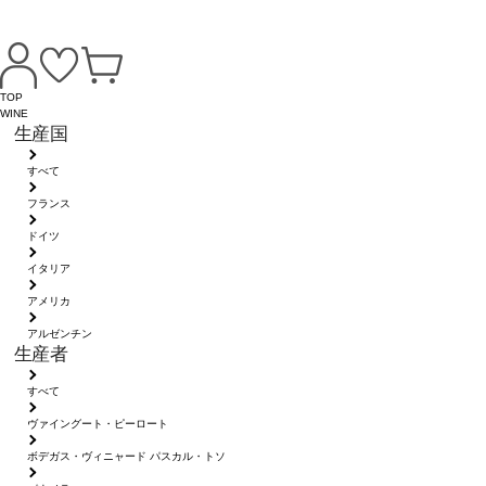
TOP
WINE
生産国
すべて
フランス
ドイツ
イタリア
アメリカ
アルゼンチン
生産者
すべて
ヴァイングート・ピーロート
ボデガス・ヴィニャード パスカル・トソ