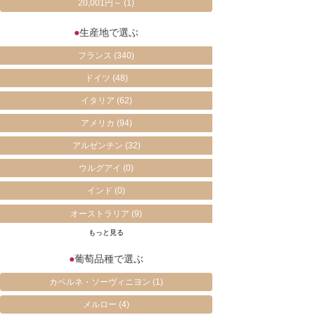
20,001円～
(1)
●
生産地で選ぶ
フランス
(340)
ドイツ
(48)
イタリア
(62)
アメリカ
(94)
アルゼンチン
(32)
ウルグアイ
(0)
インド
(0)
オーストラリア
(9)
もっと見る
●
葡萄品種で選ぶ
カベルネ・ソーヴィニヨン
(1)
メルロー
(4)