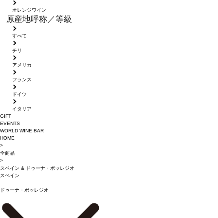
オレンジワイン
原産地呼称／等級
すべて
チリ
アメリカ
フランス
ドイツ
イタリア
GIFT
EVENTS
WORLD WINE BAR
HOME
>
全商品
>
スペイン
&
ドゥーナ・ボッレジオ
スペイン
ドゥーナ・ボッレジオ