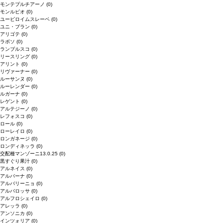
モンテプルチアーノ
(0)
モンルビオ
(0)
ユービロイムスレーベ
(0)
ユニ・ブラン
(0)
アリゴテ
(0)
ラボソ
(0)
ランブルスコ
(0)
リースリング
(0)
アリント
(0)
リヴァーナー
(0)
ルーサンヌ
(0)
ルーレンダー
(0)
ルガーナ
(0)
レゲント
(0)
アルテジーノ
(0)
レフォスコ
(0)
ロール
(0)
ローレイロ
(0)
ロンガネージ
(0)
ロンディネッラ
(0)
交配種マンゾーニ13.0.25
(0)
黒すぐり果汁
(0)
アルネイス
(0)
アルバーナ
(0)
アルバリーニョ
(0)
アルバロッサ
(0)
アルフロシェイロ
(0)
アレッラ
(0)
アンソニカ
(0)
インツォリア
(0)