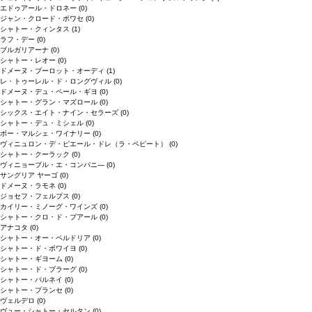
エドゥアール・ドロネー
(0)
ジャン・クロード・ボワセ
(0)
シャトー・クィンタス
(1)
ラフ・デー
(0)
ブルガリアーナ
(0)
シャトー・レオー
(0)
ドメーヌ・ブーロット・オーディ
(1)
レ・トゥーレル・ド・ロングヴィル
(0)
ドメーヌ・デュ・ペール・ギヨ
(0)
シャトー・グラン・マズロール
(0)
シックス・エイト・ナイン・セラーズ
(0)
シャトー・デュ・ミシェル
(0)
ボー・マルシェ・ワイナリー
(0)
ヴィニュロン・デ・ピエール・ドレ（ラ・ペピート）
(0)
シャトー・クーラック
(0)
ヴィニョーブル・エ・コンパニ―
(0)
サングリア ヤーゴ
(0)
ドメーヌ・ラモネ
(0)
ジョセフ・フェルプス
(0)
カイリー・ミノーグ・ワインズ
(0)
シャトー・クロ・ド・ブアール
(0)
アナコタ
(0)
シャトー・オー・ペルドリア
(0)
シャトー・ド・ボワイヨ
(0)
シャトー・ギヨーム
(0)
シャトー・ド・ブラーグ
(0)
シャトー・パルネイ
(0)
シャトー・プランセ
(0)
ヴェルデロ
(0)
ヴュー・シャトー・セルタン
(0)