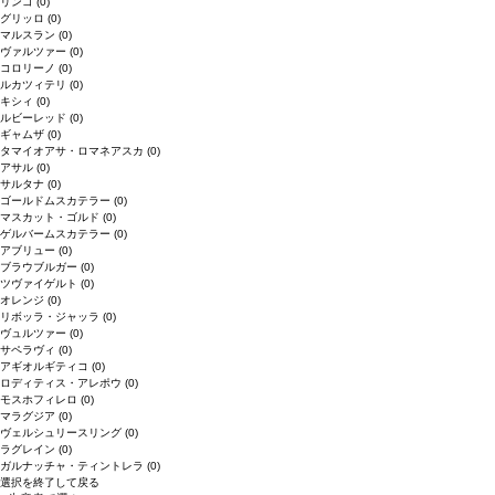
リンゴ
(0)
グリッロ
(0)
マルスラン
(0)
ヴァルツァー
(0)
コロリーノ
(0)
ルカツィテリ
(0)
キシィ
(0)
ルビーレッド
(0)
ギャムザ
(0)
タマイオアサ・ロマネアスカ
(0)
アサル
(0)
サルタナ
(0)
ゴールドムスカテラー
(0)
マスカット・ゴルド
(0)
ゲルバームスカテラー
(0)
アブリュー
(0)
ブラウブルガー
(0)
ツヴァイゲルト
(0)
オレンジ
(0)
リボッラ・ジャッラ
(0)
ヴュルツァー
(0)
サペラヴィ
(0)
アギオルギティコ
(0)
ロディティス・アレポウ
(0)
モスホフィレロ
(0)
マラグジア
(0)
ヴェルシュリースリング
(0)
ラグレイン
(0)
ガルナッチャ・ティントレラ
(0)
選択を終了して戻る