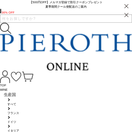
【500円OFF】メルマガ登録で割引クーポンプレゼント
夏季期間クール便配送のご案内
36% OFF
TOP
WINE
生産国
すべて
フランス
ドイツ
イタリア