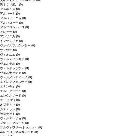
黒すぐり果汁
(0)
アルネイス
(0)
アルバーナ
(0)
アルバリーニョ
(0)
アルバロッサ
(0)
アルフロシェイロ
(0)
アレッラ
(0)
アンソニカ
(0)
インツォリア
(0)
ヴァイスブルグンダー
(0)
ヴィウラ
(0)
ヴィオニエ
(0)
ヴェルディッキオ
(0)
ヴェルデホ
(0)
ヴェルドゥッツォ
(0)
ヴェルナッチャ
(0)
ヴェルメンティーノ
(0)
エイレンフェルザー
(0)
エナンチオ
(0)
エルミタージュ
(0)
エンクルザード
(0)
オーセロワ
(0)
オプティマ
(0)
カステラン
(0)
カタラット
(0)
ヴェルデーリョ
(0)
プティ・クルビュ
(0)
マルヴォワジー(トゥルバ）
(0)
ネレッロ・マスカレーゼ
(0)