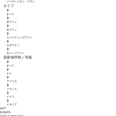
ソーヴィニヨン・ブラン
タイプ
すべて
赤ワイン
白ワイン
スパークリングワイン
ロゼワイン
オレンジワイン
原産地呼称／等級
すべて
チリ
アメリカ
フランス
ドイツ
イタリア
GIFT
EVENTS