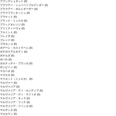
プフングシュタット
(0)
ブラウアー・シュペートブルグンダー
(0)
ブラウアー・ポルトギーザー
(0)
ブラウフランキッシュ
(0)
ブラケット
(0)
ブラック・ミュスカ
(0)
ブラッドオレンジ
(0)
プリミティーヴォ
(0)
フルミント
(0)
フレイザ
(0)
ブレンド
(0)
プロセッコ
(0)
ポデーレ・カストラーニ
(0)
ボデガスアルタディ
(0)
ボナルダ
(0)
ボバル
(0)
ガルナッチャ・ブランカ
(0)
ボンビーノ
(0)
マカベオ
(0)
マズエロ
(0)
マスカット（ミュスカ）
(0)
マルヴァー
(0)
マルヴァジア
(0)
マルヴァジア・ディ・カンディア
(0)
マルヴァジア・ディ・ラツィオ
(0)
マルヴァジア・ネッラ
(0)
マルヴァジア・フィナ
(0)
マルヴァジア・フィンカ
(0)
マルサンヌ
(0)
マルセラン
(0)