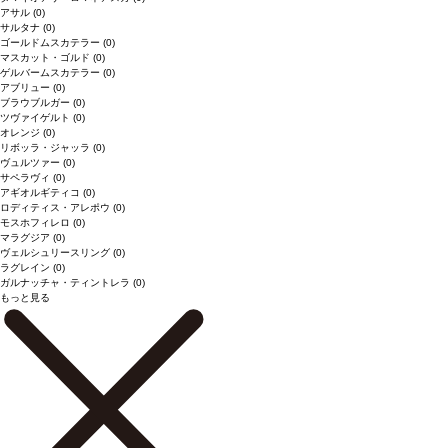
アサル
(0)
サルタナ
(0)
ゴールドムスカテラー
(0)
マスカット・ゴルド
(0)
ゲルバームスカテラー
(0)
アブリュー
(0)
ブラウブルガー
(0)
ツヴァイゲルト
(0)
オレンジ
(0)
リボッラ・ジャッラ
(0)
ヴュルツァー
(0)
サペラヴィ
(0)
アギオルギティコ
(0)
ロディティス・アレポウ
(0)
モスホフィレロ
(0)
マラグジア
(0)
ヴェルシュリースリング
(0)
ラグレイン
(0)
ガルナッチャ・ティントレラ
(0)
もっと見る