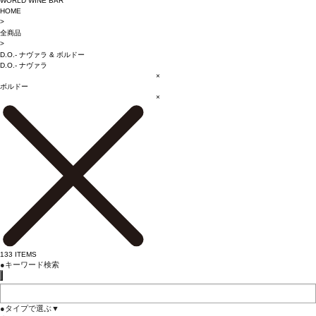
WORLD WINE BAR
HOME
>
全商品
>
D.O.- ナヴァラ
&
ボルドー
D.O.- ナヴァラ
×
ボルドー
×
133
ITEMS
●
キーワード検索
●
タイプで選ぶ
▼