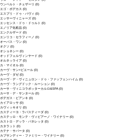
ウンベルト・チェザーリ
(0)
エゴ・ボデカス
(0)
エスプリ・ドゥ・パヴィ
(0)
エッサーヴィニャーズ
(0)
エッセンス・ドゥ・ドゥルト
(0)
エノリア化粧品
(0)
エンクルザード
(0)
エンリコ・セラフィーノ
(0)
オーパス・ワン
(0)
オクソ
(0)
オショネシー
(0)
オッドフェルヴィンヤード
(0)
オルネッライア
(0)
カ・マイオル
(0)
カーヴ・サン=ピエール
(0)
カーヴ・ダゼ
(0)
カーヴ・デ・ヴィニュロン・ドゥ・ファッフェンハイム
(0)
カーヴ・ラングドック・ルーション
(0)
カーサ・ヴィニコラボッターカルロ&SPA
(0)
カーサ・デ・サンタール
(0)
ボデガス・ビアンキ
(0)
カイアロッサ
(0)
カヴィッキオリ
(0)
カスティーヨ・ラバスティーダ
(0)
カステッロ・モンテ・ヴィビアーノ・ワイナリー
(0)
カストロ・デッラ・パネレッタ
(0)
カタラット
(0)
カテナ・サパータ
(0)
カプサンディー・ファミリー・ワイナリー
(0)