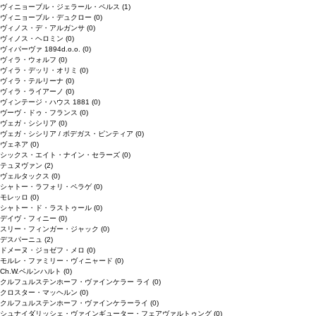
ヴィニョーブル・ジェラール・ペルス
(1)
ヴィニョーブル・デュクロー
(0)
ヴィノス・デ・アルガンサ
(0)
ヴィノス・ヘロミン
(0)
ヴィパーヴァ 1894d.o.o.
(0)
ヴィラ・ウォルフ
(0)
ヴィラ・デッリ・オリミ
(0)
ヴィラ・テルリーナ
(0)
ヴィラ・ライアーノ
(0)
ヴィンテージ・ハウス 1881
(0)
ヴーヴ・ドゥ・フランス
(0)
ヴェガ・シシリア
(0)
ヴェガ・シシリア / ボデガス・ピンティア
(0)
ヴェネア
(0)
シックス・エイト・ナイン・セラーズ
(0)
テュヌヴァン
(2)
ヴェルタックス
(0)
シャトー・ラフォリ・ペラゲ
(0)
モレッロ
(0)
シャトー・ド・ラストゥール
(0)
デイヴ・フィニー
(0)
スリー・フィンガー・ジャック
(0)
デスパーニュ
(2)
ドメーヌ・ジョゼフ・メロ
(0)
モルレ・ファミリー・ヴィニャード
(0)
Ch.W.ベルンハルト
(0)
クルフュルステンホーフ・ヴァインケラー ライ
(0)
クロスター・マッヘルン
(0)
クルフュルステンホーフ・ヴァインケラーライ
(0)
シュナイダリッシェ・ヴァインギューター・フェアヴァルトゥング
(0)