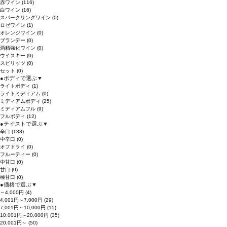
赤ワイン
(116)
白ワイン
(16)
スパークリングワイン
(0)
ロゼワイン
(1)
オレンジワイン
(0)
ブランデー
(0)
酒精強化ワイン
(0)
ウイスキー
(0)
スピリッツ
(0)
セット
(0)
●
ボディで選ぶ
▼
ライトボディ
(1)
ライトミディアム
(0)
ミディアムボディ
(25)
ミディアムフル
(9)
フルボディ
(12)
●
テイストで選ぶ
▼
辛口
(133)
中辛口
(0)
オフドライ
(0)
フルーティー
(0)
中甘口
(0)
甘口
(0)
極甘口
(0)
●
価格で選ぶ
▼
～4,000円
(4)
4,001円～7,000円
(29)
7,001円～10,000円
(15)
10,001円～20,000円
(35)
20,001円～
(50)