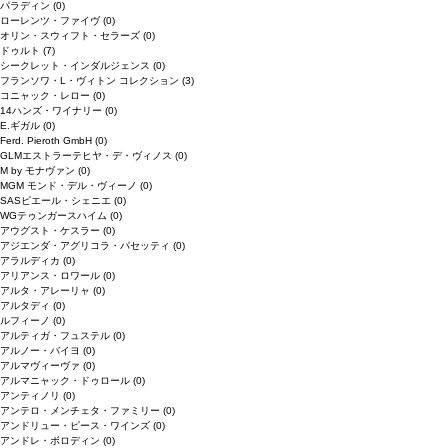
パラディン
(0)
ローレンツ・ファイヴ
(0)
オリン・スウィフト・セラーズ
(0)
ドゥルト
(7)
シークレット・インダルジェンス
(0)
フランソワ・L・ヴィトン コレクション
(3)
コニャック・レロー
(0)
14ハンズ・ワイナリー
(0)
E.ギガル
(0)
Ferd. Pieroth GmbH
(0)
GLMエストラーテヒヤ・デ・ヴィノス
(0)
M by モナヴァン
(0)
MGM モンド・デル・ヴィーノ
(0)
SASピエール・シェニエ
(0)
WGテゥンガースハイム
(0)
アウグスト・ケスラー
(0)
アジエンダ・アグリコラ・パセッティ
(0)
アラルディカ
(0)
アリアンス・ロワール
(0)
アルタ・アレーリャ
(0)
アルタディ
(0)
ルフィーノ
(0)
アルティガ・フュステル
(0)
アルノー・バイヨ
(0)
アルマヴィーヴァ
(0)
アルマニャック・ドゥロール
(0)
アンティノリ
(0)
アンテロ・メンチェタ・ファミリー
(0)
アンドリュー・ピース・ワインズ
(0)
アンドレ・ボロディン
(0)