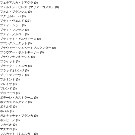
フェテアスカ・ネアグラ
(0)
フェルナン・ピレス（マリア・ゴメス）
(0)
フォル・ブランシュ
(0)
フクセルレーベ
(0)
プティ・ヴェルド
(27)
プティ・シラー
(0)
プティ・マンサン
(0)
プティ・メルロー
(0)
プティット・アルヴィーヌ
(0)
プフングシュタット
(0)
ブラウアー・シュペートブルグンダー
(0)
ブラウアー・ポルトギーザー
(0)
ブラウフランキッシュ
(0)
ブラケット
(0)
ブラック・ミュスカ
(0)
ブラッドオレンジ
(0)
プリミティーヴォ
(0)
フルミント
(0)
フレイザ
(0)
ブレンド
(0)
プロセッコ
(0)
ポデーレ・カストラーニ
(0)
ボデガスアルタディ
(0)
ボナルダ
(0)
ボバル
(0)
ガルナッチャ・ブランカ
(0)
ボンビーノ
(0)
マカベオ
(0)
マズエロ
(0)
マスカット（ミュスカ）
(0)