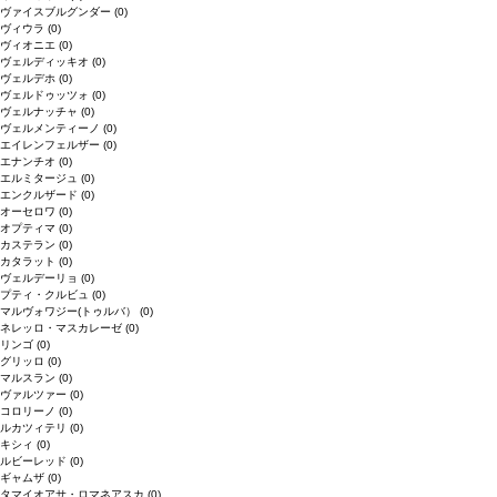
ヴァイスブルグンダー
(0)
ヴィウラ
(0)
ヴィオニエ
(0)
ヴェルディッキオ
(0)
ヴェルデホ
(0)
ヴェルドゥッツォ
(0)
ヴェルナッチャ
(0)
ヴェルメンティーノ
(0)
エイレンフェルザー
(0)
エナンチオ
(0)
エルミタージュ
(0)
エンクルザード
(0)
オーセロワ
(0)
オプティマ
(0)
カステラン
(0)
カタラット
(0)
ヴェルデーリョ
(0)
プティ・クルビュ
(0)
マルヴォワジー(トゥルバ）
(0)
ネレッロ・マスカレーゼ
(0)
リンゴ
(0)
グリッロ
(0)
マルスラン
(0)
ヴァルツァー
(0)
コロリーノ
(0)
ルカツィテリ
(0)
キシィ
(0)
ルビーレッド
(0)
ギャムザ
(0)
タマイオアサ・ロマネアスカ
(0)