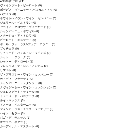
●
生産者で選ぶ
▼
ヴァイングート・ピーロート
(0)
ボデガス・ヴィニャード パスカル・トソ
(0)
パナメラ
(0)
ホワイトへイヴン・ワイン・カンパニー
(0)
ジェラール・ベルトラン
(0)
セコイア・グロウヴ・ヴィニヤード
(0)
シャンパーニュ・ボワゼル
(0)
メナージュ・ア・トロワ
(0)
ピーロート・エステート
(0)
ボール・フォーラス&フェア・アラニー
(0)
ブッチェラ
(0)
リチャード・ハミルトン・ワインズ
(0)
シャトー・クラーク
(0)
シャトー・デ・ローレ
(1)
フレシャス・デ・ロス・アンデス
(0)
リマペレ
(0)
ザ・プリズナー・ワイン・カンパニー
(0)
カ・ディ・フラーティ
(0)
シャンパーニュ・テタンジェ
(0)
ナヴィゲーター・ワイン・コレクション
(0)
シュロスグート・ディール
(0)
ドメーヌ・ド・バロナーク
(0)
ルイ・マックス
(0)
ドメーヌ・ベルターニャ
(0)
フィンカ・ラス・モラス・ワイナリー
(0)
ハイツ・セラー
(0)
パゴ・デ・サルサス
(2)
オヴェハ・ネグラ
(0)
カーディナル・エステート
(0)