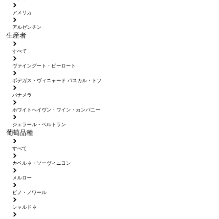
アメリカ
アルゼンチン
生産者
すべて
ヴァイングート・ピーロート
ボデガス・ヴィニャード パスカル・トソ
パナメラ
ホワイトへイヴン・ワイン・カンパニー
ジェラール・ベルトラン
葡萄品種
すべて
カベルネ・ソーヴィニヨン
メルロー
ピノ・ノワール
シャルドネ