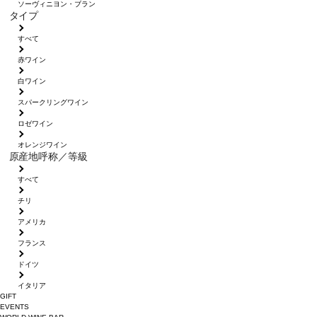
ソーヴィニヨン・ブラン
タイプ
すべて
赤ワイン
白ワイン
スパークリングワイン
ロゼワイン
オレンジワイン
原産地呼称／等級
すべて
チリ
アメリカ
フランス
ドイツ
イタリア
GIFT
EVENTS