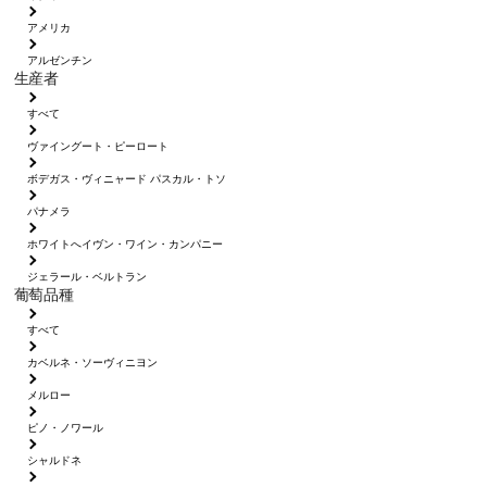
アメリカ
アルゼンチン
生産者
すべて
ヴァイングート・ピーロート
ボデガス・ヴィニャード パスカル・トソ
パナメラ
ホワイトへイヴン・ワイン・カンパニー
ジェラール・ベルトラン
葡萄品種
すべて
カベルネ・ソーヴィニヨン
メルロー
ピノ・ノワール
シャルドネ