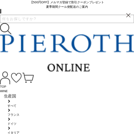
【500円OFF】メルマガ登録で割引クーポンプレゼント
夏季期間クール便配送のご案内
TOP
WINE
生産国
すべて
フランス
ドイツ
イタリア