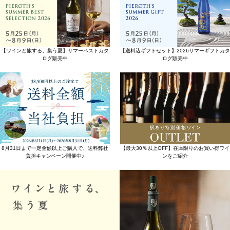
【ワインと旅する、集う夏】サマーベストカタ
【送料込ギフトセット】2026サマーギフトカタ
ログ販売中
ログ販売中
8月31日まで一定金額以上ご購入で、送料弊社
【最大30％以上OFF】在庫限りのお買い得ワイ
負担キャンペーン開催中♪
ンをご紹介