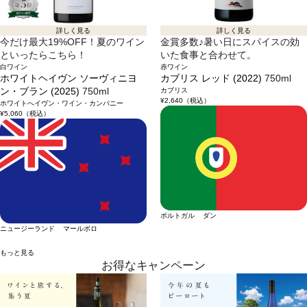
詳しく見る
詳しく見る
今だけ最大19%OFF！夏のワイン
金賞多数♪暑い日にスパイスの効
といったらこちら！
いた食事と合わせて。
白ワイン
赤ワイン
ホワイトヘイヴン ソーヴィニヨ
カブリス レッド (2022)
750ml
ン・ブラン (2025)
750ml
カブリス
¥2,640
（税込）
ホワイトへイヴン・ワイン・カンパニー
¥5,060
（税込）
ポルトガル ダン
ニュージーランド マールボロ
もっと見る
お得なキャンペーン