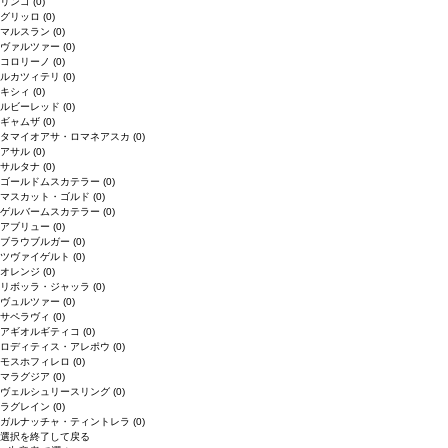
リンゴ
(0)
グリッロ
(0)
マルスラン
(0)
ヴァルツァー
(0)
コロリーノ
(0)
ルカツィテリ
(0)
キシィ
(0)
ルビーレッド
(0)
ギャムザ
(0)
タマイオアサ・ロマネアスカ
(0)
アサル
(0)
サルタナ
(0)
ゴールドムスカテラー
(0)
マスカット・ゴルド
(0)
ゲルバームスカテラー
(0)
アブリュー
(0)
ブラウブルガー
(0)
ツヴァイゲルト
(0)
オレンジ
(0)
リボッラ・ジャッラ
(0)
ヴュルツァー
(0)
サペラヴィ
(0)
アギオルギティコ
(0)
ロディティス・アレポウ
(0)
モスホフィレロ
(0)
マラグジア
(0)
ヴェルシュリースリング
(0)
ラグレイン
(0)
ガルナッチャ・ティントレラ
(0)
選択を終了して戻る