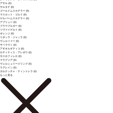
アサル
(0)
サルタナ
(0)
ゴールドムスカテラー
(0)
マスカット・ゴルド
(0)
ゲルバームスカテラー
(0)
アブリュー
(0)
ブラウブルガー
(0)
ツヴァイゲルト
(0)
オレンジ
(0)
リボッラ・ジャッラ
(0)
ヴュルツァー
(0)
サペラヴィ
(0)
アギオルギティコ
(0)
ロディティス・アレポウ
(0)
モスホフィレロ
(0)
マラグジア
(0)
ヴェルシュリースリング
(0)
ラグレイン
(0)
ガルナッチャ・ティントレラ
(0)
もっと見る