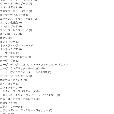
ウンベルト・チェザーリ
(1)
エゴ・ボデカス
(0)
エスプリ・ドゥ・パヴィ
(0)
エッサーヴィニャーズ
(0)
エッセンス・ドゥ・ドゥルト
(0)
エノリア化粧品
(0)
エンクルザード
(0)
エンリコ・セラフィーノ
(0)
オーパス・ワン
(0)
オクソ
(0)
オショネシー
(0)
オッドフェルヴィンヤード
(1)
オルネッライア
(0)
カ・マイオル
(0)
カーヴ・サン=ピエール
(2)
カーヴ・ダゼ
(0)
カーヴ・デ・ヴィニュロン・ドゥ・ファッフェンハイム
(2)
カーヴ・ラングドック・ルーション
(0)
カーサ・ヴィニコラボッターカルロ&SPA
(0)
カーサ・デ・サンタール
(0)
ボデガス・ビアンキ
(0)
カイアロッサ
(0)
カヴィッキオリ
(0)
カスティーヨ・ラバスティーダ
(0)
カステッロ・モンテ・ヴィビアーノ・ワイナリー
(0)
カストロ・デッラ・パネレッタ
(0)
カタラット
(0)
カテナ・サパータ
(0)
カプサンディー・ファミリー・ワイナリー
(0)