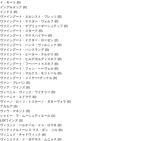
イ・モーリ
(0)
イングルヌック
(0)
インドス
(0)
ヴァイングート・エルンスト・ブレッツ
(0)
ヴァイングート・ケスター・ヴォルフ
(0)
ヴァイングート・ゲブリューダーシュテッフ
(0)
ヴァイングート・スターク
(0)
ヴァイングート・デクスハイマー
(0)
ヴァイングート・ドクター・ローゼン
(2)
ヴァイングート・ハンス・ヴィルシンク
(0)
ヴァイングート・ハンスラング
(0)
ヴァイングート・ピーター・テルゲス
(0)
ヴァイングート・ヒルデガルディスホフ
(0)
ヴァイングート・フーバートゥスホフ
(0)
ヴァイングート・フォン・ヘーヴェル
(0)
ヴァイングート・マルクス・モリトール
(0)
ヴァイングート・メイヤー=ナッケル
(0)
ヴァン・ブレバン
(0)
ヴィア・ワインズ
(0)
ヴィーニャ・ヴィック・ワイナリー
(5)
ヴィーニャ・エドマラ
(0)
ヴィーノ・ロッソ・トスカーノ・ダターヴォラ
(0)
アカルア
(3)
ヴィウ・マネント
(0)
シャトー・ラ・ムーシュティエール
(1)
LGIワインズ
(3)
ヴィコント・ベルナール・ドゥ・ロマネ
(0)
ヴィティクルトーレス マス・ダン・ジル
(0)
ヴィニェド・チャドウィック
(4)
ヴィニェドス・イ・ボデガス・ムニョス
(3)