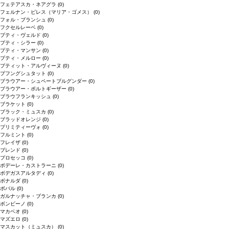
フェテアスカ・ネアグラ
(0)
フェルナン・ピレス（マリア・ゴメス）
(0)
フォル・ブランシュ
(0)
フクセルレーベ
(0)
プティ・ヴェルド
(0)
プティ・シラー
(0)
プティ・マンサン
(0)
プティ・メルロー
(0)
プティット・アルヴィーヌ
(0)
プフングシュタット
(0)
ブラウアー・シュペートブルグンダー
(0)
ブラウアー・ポルトギーザー
(0)
ブラウフランキッシュ
(0)
ブラケット
(0)
ブラック・ミュスカ
(0)
ブラッドオレンジ
(0)
プリミティーヴォ
(0)
フルミント
(0)
フレイザ
(0)
ブレンド
(0)
プロセッコ
(0)
ポデーレ・カストラーニ
(0)
ボデガスアルタディ
(0)
ボナルダ
(0)
ボバル
(0)
ガルナッチャ・ブランカ
(0)
ボンビーノ
(0)
マカベオ
(0)
マズエロ
(0)
マスカット（ミュスカ）
(0)