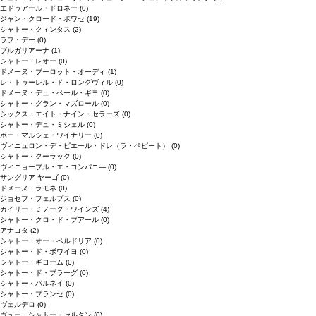
エドゥアール・ドロネー
(0)
ジャン・クロード・ボワセ
(19)
シャトー・クィンタス
(2)
ラフ・デー
(0)
ブルガリアーナ
(1)
シャトー・レオー
(0)
ドメーヌ・ブーロット・オーディ
(1)
レ・トゥーレル・ド・ロングヴィル
(0)
ドメーヌ・デュ・ペール・ギヨ
(0)
シャトー・グラン・マズロール
(0)
シックス・エイト・ナイン・セラーズ
(0)
シャトー・デュ・ミシェル
(0)
ボー・マルシェ・ワイナリー
(0)
ヴィニュロン・デ・ピエール・ドレ（ラ・ペピート）
(0)
シャトー・クーラック
(0)
ヴィニョーブル・エ・コンパニ―
(0)
サングリア ヤーゴ
(0)
ドメーヌ・ラモネ
(0)
ジョセフ・フェルプス
(0)
カイリー・ミノーグ・ワインズ
(4)
シャトー・クロ・ド・ブアール
(0)
アナコタ
(2)
シャトー・オー・ペルドリア
(0)
シャトー・ド・ボワイヨ
(0)
シャトー・ギヨーム
(0)
シャトー・ド・ブラーグ
(0)
シャトー・パルネイ
(0)
シャトー・プランセ
(0)
ヴェルデロ
(0)
ヴュー・シャトー・セルタン
(0)