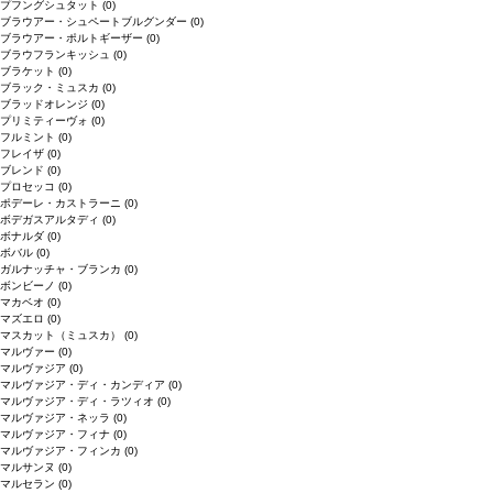
プフングシュタット
(0)
ブラウアー・シュペートブルグンダー
(0)
ブラウアー・ポルトギーザー
(0)
ブラウフランキッシュ
(0)
ブラケット
(0)
ブラック・ミュスカ
(0)
ブラッドオレンジ
(0)
プリミティーヴォ
(0)
フルミント
(0)
フレイザ
(0)
ブレンド
(0)
プロセッコ
(0)
ポデーレ・カストラーニ
(0)
ボデガスアルタディ
(0)
ボナルダ
(0)
ボバル
(0)
ガルナッチャ・ブランカ
(0)
ボンビーノ
(0)
マカベオ
(0)
マズエロ
(0)
マスカット（ミュスカ）
(0)
マルヴァー
(0)
マルヴァジア
(0)
マルヴァジア・ディ・カンディア
(0)
マルヴァジア・ディ・ラツィオ
(0)
マルヴァジア・ネッラ
(0)
マルヴァジア・フィナ
(0)
マルヴァジア・フィンカ
(0)
マルサンヌ
(0)
マルセラン
(0)