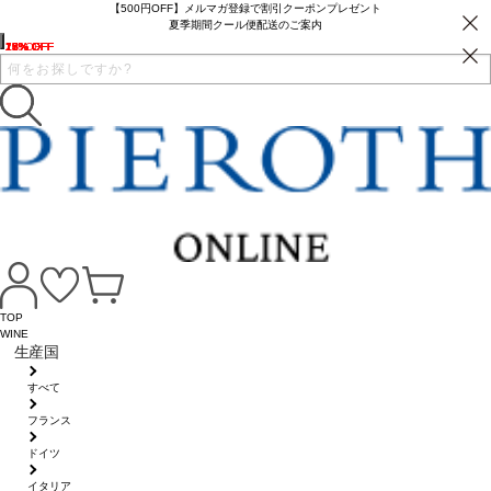
【500円OFF】メルマガ登録で割引クーポンプレゼント
夏季期間クール便配送のご案内
22% OFF
16% OFF
13% OFF
13% OFF
13% OFF
16% OFF
16% OFF
15% OFF
7% OFF
17% OFF
17% OFF
TOP
WINE
生産国
すべて
フランス
ドイツ
イタリア