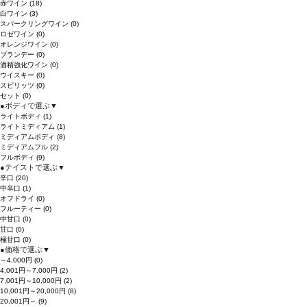
赤ワイン
(18)
白ワイン
(3)
スパークリングワイン
(0)
ロゼワイン
(0)
オレンジワイン
(0)
ブランデー
(0)
酒精強化ワイン
(0)
ウイスキー
(0)
スピリッツ
(0)
セット
(0)
●
ボディで選ぶ
▼
ライトボディ
(1)
ライトミディアム
(1)
ミディアムボディ
(8)
ミディアムフル
(2)
フルボディ
(9)
●
テイストで選ぶ
▼
辛口
(20)
中辛口
(1)
オフドライ
(0)
フルーティー
(0)
中甘口
(0)
甘口
(0)
極甘口
(0)
●
価格で選ぶ
▼
～4,000円
(0)
4,001円～7,000円
(2)
7,001円～10,000円
(2)
10,001円～20,000円
(8)
20,001円～
(9)