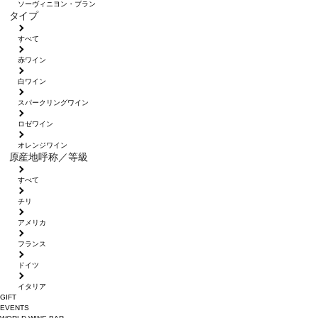
ソーヴィニヨン・ブラン
タイプ
すべて
赤ワイン
白ワイン
スパークリングワイン
ロゼワイン
オレンジワイン
原産地呼称／等級
すべて
チリ
アメリカ
フランス
ドイツ
イタリア
GIFT
EVENTS