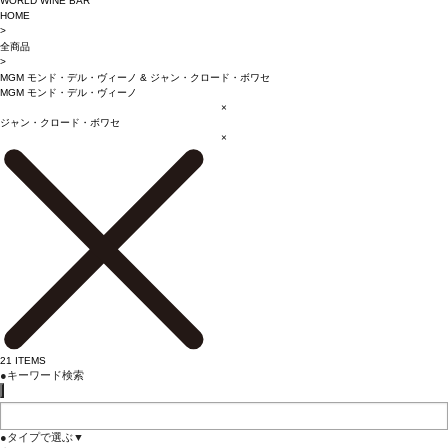
WORLD WINE BAR
HOME
>
全商品
>
MGM モンド・デル・ヴィーノ
&
ジャン・クロード・ボワセ
MGM モンド・デル・ヴィーノ
×
ジャン・クロード・ボワセ
×
21
ITEMS
●
キーワード検索
●
タイプで選ぶ
▼