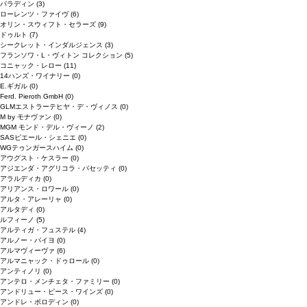
パラディン
(3)
ローレンツ・ファイヴ
(6)
オリン・スウィフト・セラーズ
(9)
ドゥルト
(7)
シークレット・インダルジェンス
(3)
フランソワ・L・ヴィトン コレクション
(5)
コニャック・レロー
(11)
14ハンズ・ワイナリー
(0)
E.ギガル
(0)
Ferd. Pieroth GmbH
(0)
GLMエストラーテヒヤ・デ・ヴィノス
(0)
M by モナヴァン
(0)
MGM モンド・デル・ヴィーノ
(2)
SASピエール・シェニエ
(0)
WGテゥンガースハイム
(0)
アウグスト・ケスラー
(0)
アジエンダ・アグリコラ・パセッティ
(0)
アラルディカ
(0)
アリアンス・ロワール
(0)
アルタ・アレーリャ
(0)
アルタディ
(0)
ルフィーノ
(5)
アルティガ・フュステル
(4)
アルノー・バイヨ
(0)
アルマヴィーヴァ
(6)
アルマニャック・ドゥロール
(0)
アンティノリ
(0)
アンテロ・メンチェタ・ファミリー
(0)
アンドリュー・ピース・ワインズ
(0)
アンドレ・ボロディン
(0)