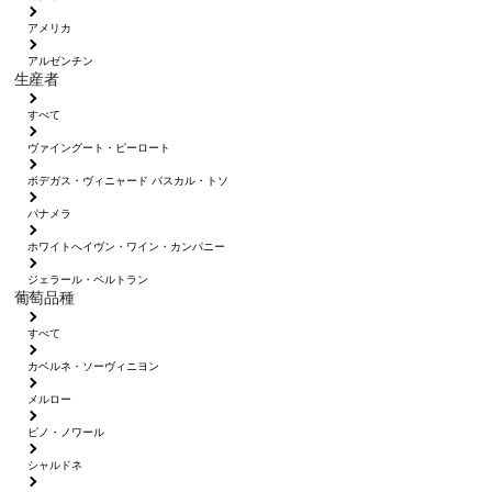
アメリカ
アルゼンチン
生産者
すべて
ヴァイングート・ピーロート
ボデガス・ヴィニャード パスカル・トソ
パナメラ
ホワイトへイヴン・ワイン・カンパニー
ジェラール・ベルトラン
葡萄品種
すべて
カベルネ・ソーヴィニヨン
メルロー
ピノ・ノワール
シャルドネ