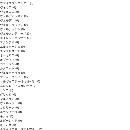
ヴァイスブルグンダー
(0)
ヴィウラ
(0)
ヴィオニエ
(0)
ヴェルディッキオ
(0)
ヴェルデホ
(0)
ヴェルドゥッツォ
(0)
ヴェルナッチャ
(0)
ヴェルメンティーノ
(0)
エイレンフェルザー
(0)
エナンチオ
(0)
エルミタージュ
(0)
エンクルザード
(0)
オーセロワ
(0)
オプティマ
(0)
カステラン
(0)
カタラット
(0)
ヴェルデーリョ
(0)
プティ・クルビュ
(0)
マルヴォワジー(トゥルバ）
(0)
ネレッロ・マスカレーゼ
(0)
リンゴ
(0)
グリッロ
(0)
マルスラン
(0)
ヴァルツァー
(0)
コロリーノ
(0)
ルカツィテリ
(0)
キシィ
(0)
ルビーレッド
(0)
ギャムザ
(0)
タマイオアサ・ロマネアスカ
(0)