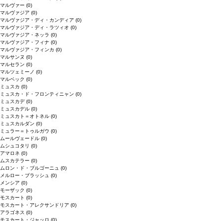
マルヴァー
(0)
マルヴァジア
(0)
マルヴァジア・ディ・カンディア
(0)
マルヴァジア・ディ・ラツィオ
(0)
マルヴァジア・ネッラ
(0)
マルヴァジア・フィナ
(0)
マルヴァジア・フィンカ
(0)
マルサンヌ
(0)
マルセラン
(0)
マルツェミーノ
(0)
マルベック
(0)
ミュスカ
(0)
ミュスカ・ド・フロンティニャン
(0)
ミュスカデ
(0)
ミュスカデル
(0)
ミュスカト＝オトネル
(0)
ミュスカルダン
(0)
ミュラー＝トゥルガウ
(0)
ムールヴェードル
(0)
ムシュコタリ
(0)
アマロネ
(0)
ムスカテラー
(0)
ムロン・ド・ブルゴーニュ
(0)
メルロー・ブラッシュ
(0)
メンシア
(0)
モーザック
(0)
モスカート
(0)
モスカート・アレクサンドリア
(0)
アラゴネス
(0)
モスカート・ジャッロ
(0)