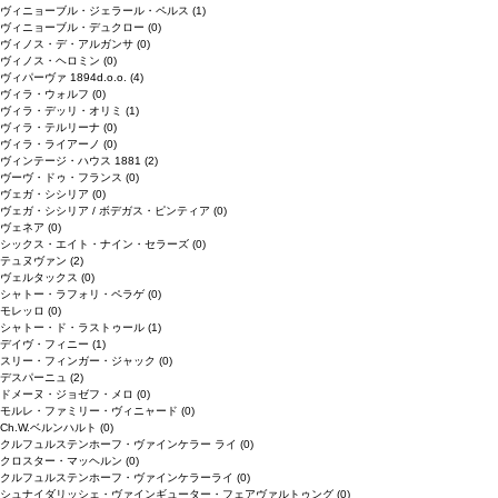
ヴィニョーブル・ジェラール・ペルス
(1)
ヴィニョーブル・デュクロー
(0)
ヴィノス・デ・アルガンサ
(0)
ヴィノス・ヘロミン
(0)
ヴィパーヴァ 1894d.o.o.
(4)
ヴィラ・ウォルフ
(0)
ヴィラ・デッリ・オリミ
(1)
ヴィラ・テルリーナ
(0)
ヴィラ・ライアーノ
(0)
ヴィンテージ・ハウス 1881
(2)
ヴーヴ・ドゥ・フランス
(0)
ヴェガ・シシリア
(0)
ヴェガ・シシリア / ボデガス・ピンティア
(0)
ヴェネア
(0)
シックス・エイト・ナイン・セラーズ
(0)
テュヌヴァン
(2)
ヴェルタックス
(0)
シャトー・ラフォリ・ペラゲ
(0)
モレッロ
(0)
シャトー・ド・ラストゥール
(1)
デイヴ・フィニー
(1)
スリー・フィンガー・ジャック
(0)
デスパーニュ
(2)
ドメーヌ・ジョゼフ・メロ
(0)
モルレ・ファミリー・ヴィニャード
(0)
Ch.W.ベルンハルト
(0)
クルフュルステンホーフ・ヴァインケラー ライ
(0)
クロスター・マッヘルン
(0)
クルフュルステンホーフ・ヴァインケラーライ
(0)
シュナイダリッシェ・ヴァインギューター・フェアヴァルトゥング
(0)