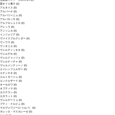
黒すぐり果汁
(0)
アルネイス
(0)
アルバーナ
(0)
アルバリーニョ
(0)
アルバロッサ
(0)
アルフロシェイロ
(0)
アレッラ
(0)
アンソニカ
(0)
インツォリア
(0)
ヴァイスブルグンダー
(0)
ヴィウラ
(0)
ヴィオニエ
(0)
ヴェルディッキオ
(0)
ヴェルデホ
(0)
ヴェルドゥッツォ
(0)
ヴェルナッチャ
(0)
ヴェルメンティーノ
(0)
エイレンフェルザー
(0)
エナンチオ
(0)
エルミタージュ
(0)
エンクルザード
(0)
オーセロワ
(0)
オプティマ
(0)
カステラン
(0)
カタラット
(0)
ヴェルデーリョ
(0)
プティ・クルビュ
(0)
マルヴォワジー(トゥルバ）
(0)
ネレッロ・マスカレーゼ
(0)