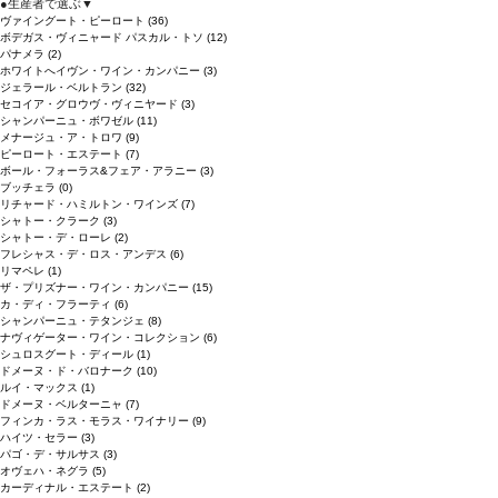
●
生産者で選ぶ
▼
ヴァイングート・ピーロート
(36)
ボデガス・ヴィニャード パスカル・トソ
(12)
パナメラ
(2)
ホワイトへイヴン・ワイン・カンパニー
(3)
ジェラール・ベルトラン
(32)
セコイア・グロウヴ・ヴィニヤード
(3)
シャンパーニュ・ボワゼル
(11)
メナージュ・ア・トロワ
(9)
ピーロート・エステート
(7)
ボール・フォーラス&フェア・アラニー
(3)
ブッチェラ
(0)
リチャード・ハミルトン・ワインズ
(7)
シャトー・クラーク
(3)
シャトー・デ・ローレ
(2)
フレシャス・デ・ロス・アンデス
(6)
リマペレ
(1)
ザ・プリズナー・ワイン・カンパニー
(15)
カ・ディ・フラーティ
(6)
シャンパーニュ・テタンジェ
(8)
ナヴィゲーター・ワイン・コレクション
(6)
シュロスグート・ディール
(1)
ドメーヌ・ド・バロナーク
(10)
ルイ・マックス
(1)
ドメーヌ・ベルターニャ
(7)
フィンカ・ラス・モラス・ワイナリー
(9)
ハイツ・セラー
(3)
パゴ・デ・サルサス
(3)
オヴェハ・ネグラ
(5)
カーディナル・エステート
(2)