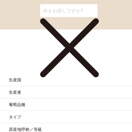
生産国
生産者
葡萄品種
タイプ
原産地呼称／等級