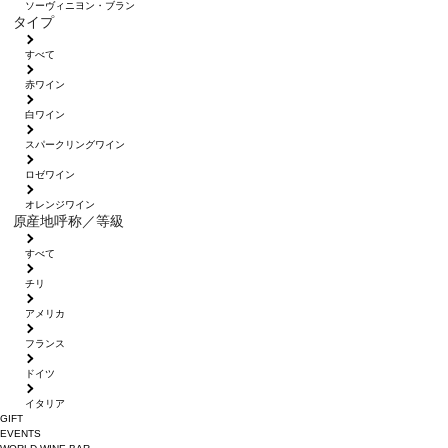
ソーヴィニヨン・ブラン
タイプ
すべて
赤ワイン
白ワイン
スパークリングワイン
ロゼワイン
オレンジワイン
原産地呼称／等級
すべて
チリ
アメリカ
フランス
ドイツ
イタリア
GIFT
EVENTS