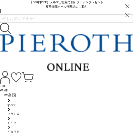
【500円OFF】メルマガ登録で割引クーポンプレゼント
夏季期間クール便配送のご案内
TOP
WINE
生産国
すべて
フランス
ドイツ
イタリア