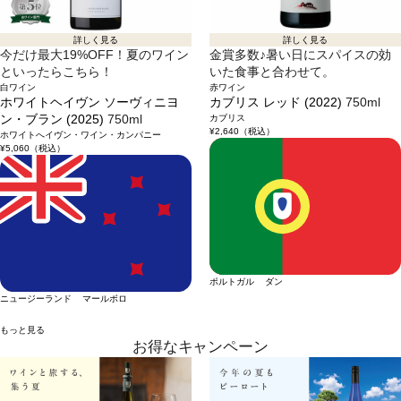
詳しく見る
詳しく見る
今だけ最大19%OFF！夏のワイン
金賞多数♪暑い日にスパイスの効
といったらこちら！
いた食事と合わせて。
白ワイン
赤ワイン
ホワイトヘイヴン ソーヴィニヨ
カブリス レッド (2022)
750ml
ン・ブラン (2025)
750ml
カブリス
¥2,640
（税込）
ホワイトへイヴン・ワイン・カンパニー
¥5,060
（税込）
ポルトガル ダン
ニュージーランド マールボロ
もっと見る
お得なキャンペーン