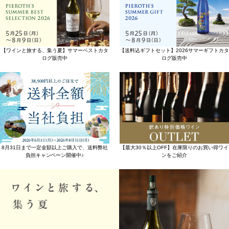
【ワインと旅する、集う夏】サマーベストカタ
【送料込ギフトセット】2026サマーギフトカタ
ログ販売中
ログ販売中
8月31日まで一定金額以上ご購入で、送料弊社
【最大30％以上OFF】在庫限りのお買い得ワイ
負担キャンペーン開催中♪
ンをご紹介