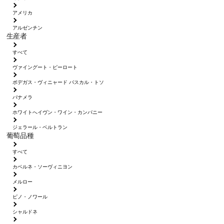
アメリカ
アルゼンチン
生産者
すべて
ヴァイングート・ピーロート
ボデガス・ヴィニャード パスカル・トソ
パナメラ
ホワイトへイヴン・ワイン・カンパニー
ジェラール・ベルトラン
葡萄品種
すべて
カベルネ・ソーヴィニヨン
メルロー
ピノ・ノワール
シャルドネ