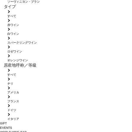
ソーヴィニヨン・ブラン
タイプ
すべて
赤ワイン
白ワイン
スパークリングワイン
ロゼワイン
オレンジワイン
原産地呼称／等級
すべて
チリ
アメリカ
フランス
ドイツ
イタリア
GIFT
EVENTS