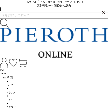
【500円OFF】メルマガ登録で割引クーポンプレゼント
夏季期間クール便配送のご案内
TOP
WINE
生産国
すべて
フランス
ドイツ
イタリア