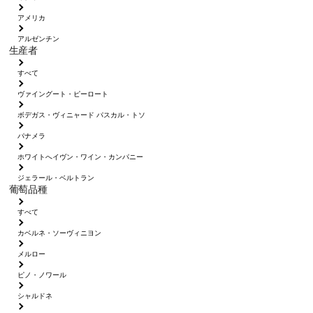
アメリカ
アルゼンチン
生産者
すべて
ヴァイングート・ピーロート
ボデガス・ヴィニャード パスカル・トソ
パナメラ
ホワイトへイヴン・ワイン・カンパニー
ジェラール・ベルトラン
葡萄品種
すべて
カベルネ・ソーヴィニヨン
メルロー
ピノ・ノワール
シャルドネ