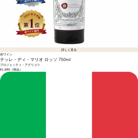
詳しく見る
赤ワイン
テッレ・ディ・マリオ ロッソ
750ml
プロジェッティ・アグリコリ
¥1,980
（税込）